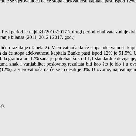
đuje se vjerovatnoća da će stopa adekvatnosti kapitala pasti ispod 12%
). Prvi period je najduži (2010-2017.), drugi period obuhvata zadnje dvi
iranje bilansa (2011, 2012 i 2017. god.).
čno razlikuje (Tabela 2). Vjerovatnoća da će stopa adekvatnosti kap
 da će stopa adekvatnosti kapitala Banke pasti ispod 12% je 51,5%. 
ila granica od 12% sada je potreban šok od 1,1 standardne devijacije, 
 znak i varijabilitet poslovnog rezultata biti kao što je bio i u ov
(12%), a vjerovatnoća da će se to desiti je 0%. U ovome, najrealnijem
r).