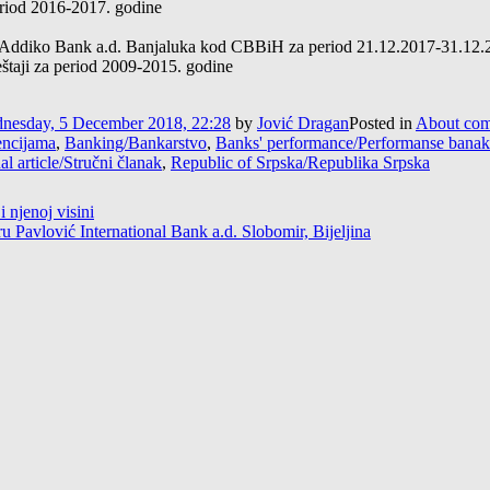
period 2016-2017. godine
Addiko Bank a.d. Banjaluka kod CBBiH za period 21.12.2017-31.12.2
štaji za period 2009-2015. godine
nesday, 5 December 2018, 22:28
by
Jović Dragan
Posted in
About comp
encijama
,
Banking/Bankarstvo
,
Banks' performance/Performanse bana
al article/Stručni članak
,
Republic of Srpska/Republika Srpska
 njenoj visini
u Pavlović International Bank a.d. Slobomir, Bijeljina