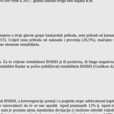
ovi ove vrste u 2017. godini iznosili svega 668 hiljada KM.
romjene u dvije glavne grupe bankarskih prihoda, neto prihodi od kamata
5). Usljed rasta prihoda od naknada i provizija (26,5%), značajno s
ne elemente rentabiliteta.
. Za to vrijeme rentabilnost BSBiH je ili pozitivna, ili blago negat
entabilitet Banke se počeo približavati rentabilitetu BSBiH (Grafikon 4)
sti BSBiH, a konvergencija postoji i u pogledu stope adekvatnosti kapit
vjerovatnoći da će se one spustiti ispod propisanih 12% tj. ispod mi
 nam je poznata njena standardna devijacija (
) možemo odrediti vrije