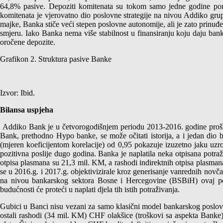
64,8% pasive. Depoziti komitenata su tokom samo jedne godine pora
komitenata je vjerovatno dio poslovne strategije na nivou Addiko g
majke, Banka stiče veći stepen poslovne autonomije, ali je zato prinuđen
smjeru. Iako Banka nema više stabilnost u finansiranju koju daju banka
oročene depozite.
Grafikon 2. Struktura pasive Banke
Izvor: Ibid.
Bilansa uspjeha
Addiko Bank je u četvorogodišnjem periodu 2013-2016. godine prošla k
Bank, prethodno Hypo banke, se može očitati istorija, a i jedan dio 
(mjeren koeficijentom korelacije) od 0,95 pokazuje izuzetno jaku uzro
pozitivna poslije dugo godina. Banka je naplatila neka otpisana potraž
otpisa plasmana su 21,3 mil. KM, a rashodi indirektnih otpisa plasmana
se u 2016.g. i 2017.g. objektivizirale kroz generisanje vanrednih novč
na nivou bankarskog sektora Bosne i Hercegovine (BSBiH) ovaj pokaz
budućnosti će proteći u naplati djela tih istih potraživanja.
Gubici u Banci nisu vezani za samo klasični model bankarskog poslov
ostali rashodi (34 mil. KM) CHF olakšice (troškovi sa aspekta Banke