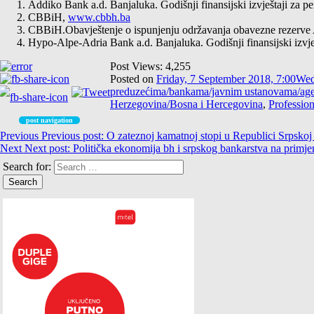
Addiko Bank a.d. Banjaluka. Godišnji finansijski izvještaji za 
CBBiH,
www.cbbh.ba
CBBiH.Obavještenje o ispunjenju održavanja obavezne rezerve 
Hypo-Alpe-Adria Bank a.d. Banjaluka. Godišnji finansijski izvje
Post Views:
4,255
Posted on
Friday, 7 September 2018, 7:00
Wed
preduzećima/bankama/javnim ustanovama/ag
Herzegovina/Bosna i Hercegovina
,
Profession
post navigation
Previous
Previous post:
O zateznoj kamatnoj stopi u Republici Srpskoj i
Next
Next post:
Politička ekonomija bh i srpskog bankarstva na primjer
Search for: