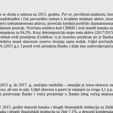
a se desila u odnosu na 2015. godinu.
Per se
, površnom analizom, be
nadoknađen i čak prevaziđen rastom u kvalitetu strukture aktive, kroz
edstva (nekamatonosna aktiva), povećala kreditni portfolio (kamatonosna
i bilansne pozicije. Novčana sredstva kod CBBiH i kod stranih banaka su
je smanjena za 94,3%. Kroz dekompoziciju stope rasta aktive (2017/2015
i efekat ovih promijena (Grafikon 1) je izuzetno pozitivan jer je Banka
redstva iznad obavezne rezerve stvaraju samo trošak. Udjel novčanih
6% (2017.g.). I pored ovih promjena Banka i dalje ima zadovoljavajuću
 2015 g. do 2017. g. značajno razdužila – smanjila je iznos obaveza za
no, ali ono to nije. Udjel obaveza u pasivi je smanjen za svega 3,1 p.p.
ti poslovanja Banke i vraća povjerenje u Banku zbog većeg stepena
 2015. godini depoziti banaka i drugih finansijskih institucija su činili
a i drugih finansijskih institucija su čine 7,1%, a depoziti komitenata