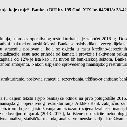
ranja koje traje”. Banke u BiH br. 195 God. XIX br. 04/2018: 38-42
anja, a proces operativnog restrukturiranja je započet 2016. g. Dosada
negativni makroekonomski šokovi.
Banka se oslobodila najvećeg dijela t
 strategiju poslovanja, koja se ogleda u rastu kreditno-depozitnih
talizacije, rastu neto prihoda od kamata i provizija i aktivnom priku
apitala od 12% je ista kao i na nivou bh bankarskog sektora. Banka s
znom ambijentu. Nakon uspješno sprovedenog finansijskog restrukturiran
estrukturiranje, poslovna strategija, rezervisanja, tržišno-orjentisano 
uka (u daljem tekstu Hypo banka) se odnosi na prvo polugodište 2016
inansijskog i operativnog restrukturiranja Addiko Bank zaključno s
zirom da je cilj istraživanja ambiciozan (ocijena kvaliteta finansijsk
edovoljno dugačak (2013-2017.), korištene su različite metodologije za
na analiza, statistička metoda, analiza vremenske serije. Istraživanj