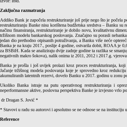
Izvor: Ibid.
Zaključna razmatranja
Addiko Bank je započela restrukturiranje još prije nego što je počela 
restrukturiranju Banke nisu korištena budžetska sredstva – Banku su rest
načinu finansiranja, restrukturiranje je dobilo novu, kvalitativnu dimen
tržišnom modelu bankarskog poslovanja. Značajno su porasli nebankarski
jedan dio prethodno otpisanih potraživanja, a Banku više neće optereći
Banka je na kraju 2017., poslije 4 godine, ostvarila dobit, ROAA je 0
za BSBiH. Kada se analiziraju dvije zadnje godine ta razlika se smanju
negativnih makro šokova), nalik onima iz 2011, 2012 i 2017.g. vjerova
Banka je prošla i još uvijek prolazi kroz proces restrukturiranja, ko
Jačanje tržišnog modela poslovanja koje je sprovedno kroz redukciju
akumuliranih latentnih rezervi, dovelo Banku u 2017. godinu u zonu poz
Ukoliko Banka istraje na putu operativnog restrukturiranja i opr
neperformansne aktive, poslovna perspektiva Banke je izvjesno vrlo po
dr Dragan S. Jović *
* Stavovi u radu su autorovi i apsolutno se ne odnose se na instituciju u
Reference