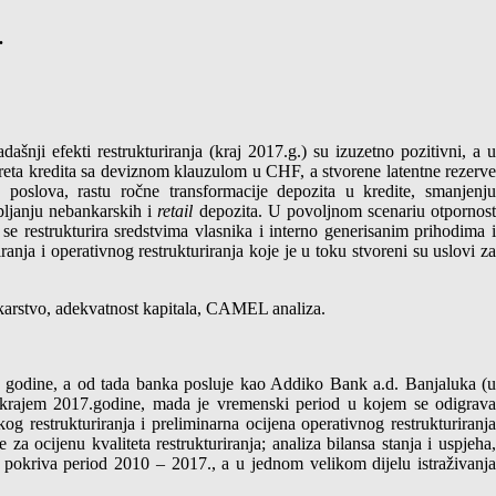
.
šnji efekti restrukturiranja (kraj 2017.g.) su izuzetno pozitivni, a u
ereta kredita sa deviznom klauzulom u CHF, a stvorene latentne rezerv
 poslova, rastu ročne transformacije depozita u kredite, smanjenju
pljanju nebankarskih i
retail
depozita. U povoljnom scenariu otpornos
e restrukturira sredstvima vlasnika i interno generisanim prihodima i
ja i operativnog restrukturiranja koje je u toku stvoreni su uslovi za
bankarstvo, adekvatnost kapitala, CAMEL analiza.
. godine, a od tada banka posluje kao Addiko Bank a.d. Banjaluka (u
a krajem 2017.godine, mada je vremenski period u kojem se odigrava
og restrukturiranja i preliminarna ocijena operativnog restrukturiranja
 ocijenu kvaliteta restrukturiranja; analiza bilansa stanja i uspjeha,
e pokriva period 2010 – 2017., a u jednom velikom dijelu istraživanja