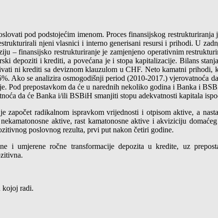
poslovati pod podstojećim imenom. Proces finansijskog restrukturiranja
rukturirali njeni vlasnici i interno generisani resursi i prihodi. U zadn
ziju – finansijsko restrukturiranje je zamjenjeno operativnim restrukturi
 depoziti i krediti, a povećana je i stopa kapitalizacije. Bilans stanj
vati ni krediti sa deviznom klauzulom u CHF. Neto kamatni prihodi, kao
,6%. Ako se analizira osmogodišnji period (2010-2017.) vjerovatnoća d
je. Pod prepostavkom da će u narednih nekoliko godina i Banka i BSBiH 
tnoća da će Banka i/ili BSBiH smanjiti stopu adekvatnosti kapitala is
ji je započet radikalnom ispravkom vrijednosti i otpisom aktive, a na
 nekamatonosne aktive, rast kamatonosne aktive i akviziciju domaćeg 
itivnog poslovnog rezulta, prvi put nakon četiri godine.
ezne i umjerene ročne transformacije depozita u kredite, uz prepo
zitivna.
 kojoj radi.