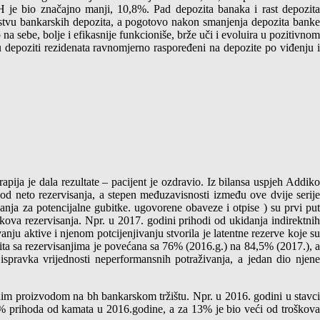
je bio značajno manji, 10,8%. Pad depozita banaka i rast depozita
stvu bankarskih depozita, a pogotovo nakon smanjenja depozita banke
a sebe, bolje i efikasnije funkcioniše, brže uči i evoluira u pozitivnom
u depoziti rezidenata ravnomjerno raspoređeni na depozite po viđenju i
ija je dala rezultate – pacijent je ozdravio. Iz bilansa uspjeh Addik
od neto rezervisanja, a stepen međuzavisnosti između ove dvije serije
anja za potencijalne gubitke. ugovorene obaveze i otpise ) su prvi put
škova rezervisanja. Npr. u 2017. godini prihodi od ukidanja indirektnih
ju aktive i njenom potcijenjivanju stvorila je latentne rezerve koje su
dita sa rezervisanjima je povećana sa 76% (2016.g.) na 84,5% (2017.), a
spravka vrijednosti neperformansnih potraživanja, a jedan dio njene
im proizvodom na bh bankarskom tržištu. Npr. u 2016. godini u stavci
% prihoda od kamata u 2016.godine, a za 13% je bio veći od troškova