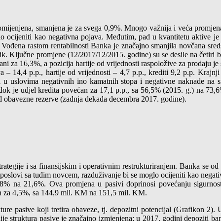
omijenjena, smanjena je za svega 0,9%. Mnogo važnija i veća promjen
 ocijeniti kao negativna pojava. Međutim, pad u kvantitetu aktive je 
anje. Vođena rastom rentabilnosti Banka je značajno smanjila novčana sr
rizik. Ključne promjene (12/2017/12/2015. godine) su se desile na četir
ni za 16,3%, a pozicija hartije od vrijednosti raspoložive za prodaju 
 14,4 p.p., hartije od vrijednosti – 4,7 p.p., krediti 9,2 p.p. Krajnj
a u uslovima negativnih ino kamatnih stopa i negativne naknade na s
dok je udjel kredita povećan za 17,1 p.p., sa 56,5% (2015. g.) na 73,
od obavezne rezerve (zadnja dekada decembra 2017. godine).
tegije i sa finansijskim i operativnim restrukturiranjem. Banka se od
 poslovi sa tuđim novcem, razduživanje bi se moglo ocijeniti kao negativ
,8% na 21,6%. Ova promjena u pasivi doprinosi povećanju sigurnos
an za 4,5%, sa 144,9 mil. KM na 151,5 mil. KM.
ure pasive koji tretira obaveze, tj. depozitni potencijal (Grafikon 2). U
 struktura pasive je značajno izmjenjena; u 2017. godini depoziti banak