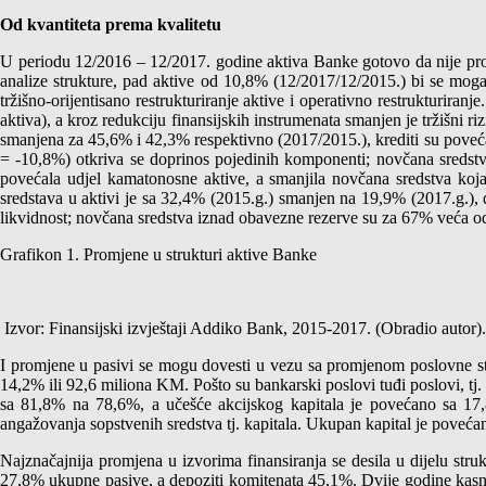
Od kvantiteta prema kvalitetu
U periodu 12/2016 – 12/2017. godine aktiva Banke gotovo da nije pr
analize strukture, pad aktive od 10,8% (12/2017/12/2015.) bi se mogao
tržišno-orijentisano restrukturiranje aktive i operativno restrukturir
aktiva), a kroz redukciju finansijskih instrumenata smanjen je tržišni 
smanjena za 45,6% i 42,3% respektivno (2017/2015.), krediti su poveća
= -10,8%) otkriva se doprinos pojedinih komponenti; novčana sredstva –
povećala udjel kamatonosne aktive, a smanjila novčana sredstva koj
sredstava u aktivi je sa 32,4% (2015.g.) smanjen na 19,9% (2017.g.), 
likvidnost; novčana sredstva iznad obavezne rezerve su za 67% veća 
Grafikon 1. Promjene u strukturi aktive Banke
Izvor: Finansijski izvještaji Addiko Bank, 2015-2017. (Obradio autor).
I promjene u pasivi se mogu dovesti u vezu sa promjenom poslovne stra
14,2% ili 92,6 miliona KM. Pošto su bankarski poslovi tuđi poslovi, tj.
sa 81,8% na 78,6%, a učešće akcijskog kapitala je povećano sa 17
angažovanja sopstvenih sredstva tj. kapitala. Ukupan kapital je poveć
Najznačajnija promjena u izvorima finansiranja se desila u dijelu strukt
27,8% ukupne pasive, a depoziti komitenata 45,1%. Dvije godine kasnije