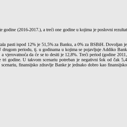
.
je godine (2016-2017.), a treći one godine u kojima je poslovni rezulta
itala pasti ispod 12% je 51,5% za Banku, a 0% za BSBiH. Dovoljan je
U drugom periodu, tj. u godinama u kojima se pojavljuje Addiko Bank
a vjerovatnoća da će se to desiti je 12,8%. Treći period (godine 2011,
e tri godine. U takvom scenariu potreban je negativni šok od čak 5,4
 scenariu, finansijsko zdravlje Banke je jednako dobro kao finansijsko