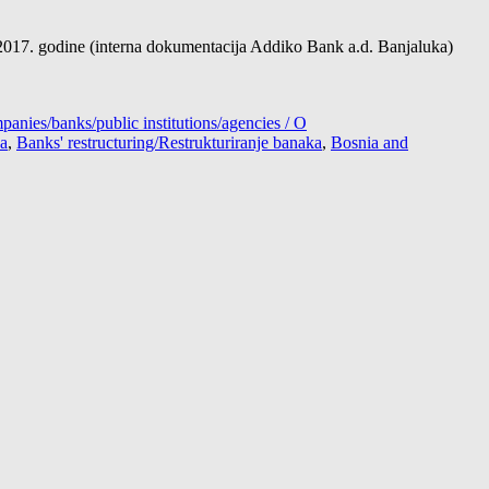
017. godine (interna dokumentacija Addiko Bank a.d. Banjaluka)
anies/banks/public institutions/agencies / O
ka
,
Banks' restructuring/Restrukturiranje banaka
,
Bosnia and