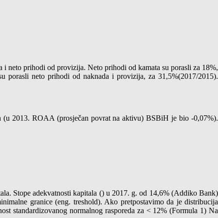
 i neto prihodi od provizija. Neto prihodi od kamata su porasli za 18%,
u porasli neto prihodi od naknada i provizija, za 31,5%(2017/2015).
ivna (u 2013. ROAA (prosječan povrat na aktivu) BSBiH je bio -0,07%).
.
ala. Stope adekvatnosti kapitala (
) u 2017. g. od 14,6% (Addiko Bank
nimalne granice (eng. treshold). Ako pretpostavimo da je distribucija
dnost standardizovanog normalnog rasporeda za
< 12% (Formula 1) N