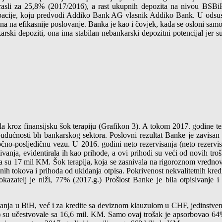
sli za 25,8% (2017/2016), a rast ukupnih depozita na nivou BSBiH 
rupacije, koju predvodi Addiko Bank AG vlasnik Addiko Bank. U odsu
a na efikasnije poslovanje. Banka je kao i čovjek, kada se osloni samo n
rski depoziti, ona ima stabilan nebankarski depozitni potencijal jer s
roz finansijsku šok terapiju (Grafikon 3). A tokom 2017. godine terap
budućnosti bh bankarskog sektora. Poslovni rezultat Banke je zavisan 
čno-posljedičnu vezu. U 2016. godini neto rezervisanja (neto rezervis
ivanja, evidentirala ih kao prihode, a ovi prihodi su veći od novih tro
 su 17 mil KM. Šok terapija, koja se zasnivala na rigoroznom vrednovan
anih tokova i prihoda od ukidanja otpisa. Pokrivenost nekvalitetnih kre
atelj je niži, 77% (2017.g.) Prošlost Banke je bila otpisivanje i i
anja u BiH, već i za kredite sa deviznom klauzulom u CHF, jedinstven
) su učestvovale sa 16,6 mil. KM. Samo ovaj trošak je apsorbovao 64