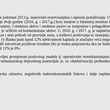
 je pokrenut 2013.g. masovnim rezervisanjima i otpisom potraživanja. U
je dvije godine (2016. g. i 2017.g.) kroz izmjene u bilansnoj strukturi i
ranjem. I struktura aktive i struktura pasive su izmjenjene i prilagođene
a je očišćen od kontaminirane aktive. U 2016. g. i 2017. g. je naplaćen
 i neto prihodi od provizije rastu, a troškovi poslovanja se smanjuju.
a će Banka pasti ispod 12% adekvatnosti kapitala je značajno veća nego
ostvarivati pozitivne rezultate (što je realna prepostavka ako ne bude
pod 12% je 0%.
stavljen promjenom poslovnog modela tj. operativnim restrukturiranjem.
nebankarskog depozitnog potencijala je, uz objektivizaciju prethodno
stavku odsustva negativnih makroekonomskih šokova i dalje naplate