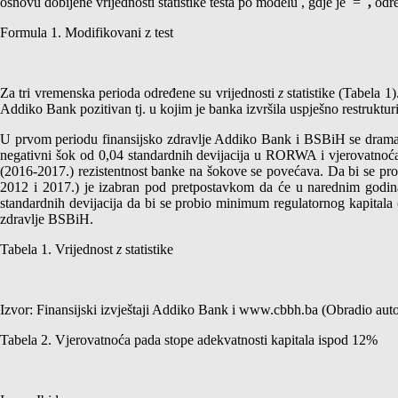
osnovu dobijene vrijednosti statistike testa po modelu
, gdje je
=
,
odre
Formula 1. Modifikovani z test
Za tri vremenska perioda određene su vrijednosti
z
statistike (Tabela 1
Addiko Bank pozitivan tj. u kojim je banka izvršila uspješno restruktur
U prvom periodu finansijsko zdravlje Addiko Bank i BSBiH se dramati
negativni šok od 0,04 standardnih devijacija u RORWA i vjerovatnoća
(2016-2017.) rezistentnost banke na šokove se povećava. Da bi se prob
2012 i 2017.) je izabran pod pretpostavkom da će u narednim godinama
standardnih devijacija da bi se probio minimum regulatornog kapitala 
zdravlje BSBiH.
Tabela 1. Vrijednost
z
statistike
Izvor: Finansijski izvještaji Addiko Bank i www.cbbh.ba (Obradio auto
Tabela 2. Vjerovatnoća pada stope adekvatnosti kapitala ispod 12%