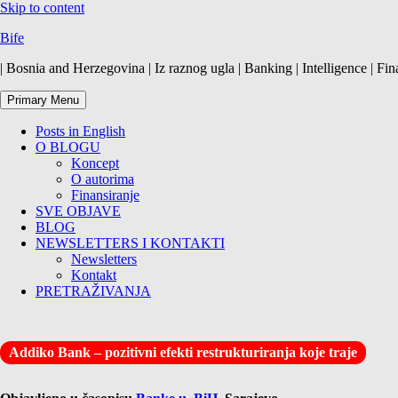
Skip to content
Bife
| Bosnia and Herzegovina | Iz raznog ugla | Banking | Intelligence | Fin
Primary Menu
Posts in English
O BLOGU
Koncept
O autorima
Finansiranje
SVE OBJAVE
BLOG
NEWSLETTERS I KONTAKTI
Newsletters
Kontakt
PRETRAŽIVANJA
Addiko Bank – pozitivni efekti restrukturiranja koje traje