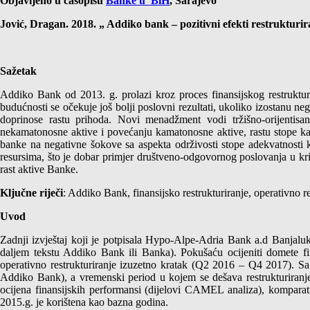
Objavljeno u časopisu
Banke u BiH
, Sarajevo
Jović, Dragan. 2018. „ Addiko bank – pozitivni efekti restrukturi
Sažetak
Addiko Bank od 2013. g. prolazi kroz proces finansijskog restrukturir
budućnosti se očekuje još bolji poslovni rezultati, ukoliko izostanu 
doprinose rastu prihoda. Novi menadžment vodi tržišno-orijentisanu
nekamatonosne aktive i povećanju kamatonosne aktive, rastu stope kapi
banke na negativne šokove sa aspekta održivosti stope adekvatnosti k
resursima, što je dobar primjer društveno-odgovornog poslovanja u kri
rast aktive Banke.
Ključne riječi
: Addiko Bank, finansijsko restrukturiranje, operativno r
Uvod
Zadnji izvještaj koji je potpisala Hypo-Alpe-Adria Bank a.d Banjal
daljem tekstu Addiko Bank ili Banka). Pokušaću ocijeniti domete f
operativno restrukturiranje izuzetno kratak (Q2 2016 – Q4 2017). Sa ob
Addiko Bank), a vremenski period u kojem se dešava restrukturiranje n
ocijena finansijskih performansi (dijelovi CAMEL analiza), komparativ
2015.g. je korištena kao bazna godina.