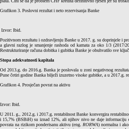
plata. Čini se da je problem CHF kredita definitivno rješen jer su trošk
Grafikon 3. Poslovni rezultat i neto rezervisanja Banke
Izvor: Ibid.
Pozitivnom rezultatu i ozdravljenju Banke u 2017. g. su doprinjele i p
a glavni razlog je smanjenje rashoda od kamata za oko 1/3 (2017/201
Restrukturiranje računa dobitka i gubitka Banke je obuhvatilo sve ključ
Stopa adekvatnosti kapitala
Od 2013.g. do 2016.g. Banka je poslovala u zoni negativnog rezultata
Pune četiri godine Banka bilježi izuzetno visoke gubitke, a u 2017.g. r
Grafikon 4. Prosječan povrat na aktivu
Izvor: Ibid.
U 2011. g., 2012.g. i 2017.g. rentabilnost Banke konvergira rentabilno
i 15,7% (BSBiH) su iznad 12%, ali njihov nivo ne daje informaciju o 
povrata na rizikom ponderisanu aktivu (eng.
RORWA
) normalna i ako