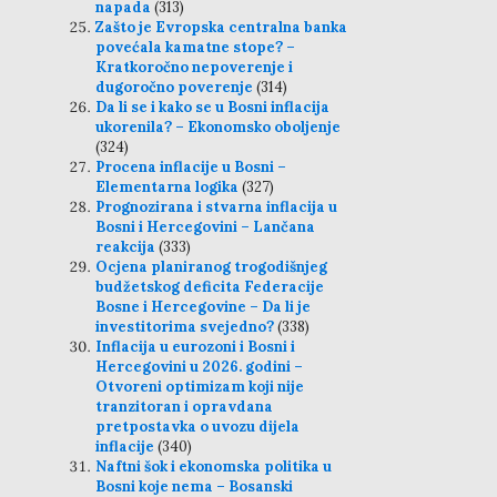
napada
(313)
Zašto je Evropska centralna banka
povećala kamatne stope? –
Kratkoročno nepoverenje i
dugoročno poverenje
(314)
Da li se i kako se u Bosni inflacija
ukorenila? – Ekonomsko oboljenje
(324)
Procena inflacije u Bosni –
Elementarna logika
(327)
Prognozirana i stvarna inflacija u
Bosni i Hercegovini – Lančana
reakcija
(333)
Ocjena planiranog trogodišnjeg
budžetskog deficita Federacije
Bosne i Hercegovine – Da li je
investitorima svejedno?
(338)
Inflacija u eurozoni i Bosni i
Hercegovini u 2026. godini –
Otvoreni optimizam koji nije
tranzitoran i opravdana
pretpostavka o uvozu dijela
inflacije
(340)
Naftni šok i ekonomska politika u
Bosni koje nema – Bosanski