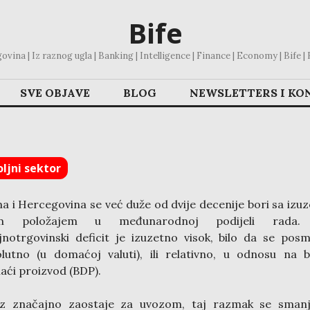
Bife
vina | Iz raznog ugla | Banking | Intelligence | Finance | Economy | Bife | Bl
SVE OBJAVE
BLOG
NEWSLETTERS I KO
ljni sektor
a i Hercegovina se već duže od dvije decenije bori sa izu
im položajem u međunarodnoj podijeli rada.
jnotrgovinski deficit je izuzetno visok, bilo da se pos
lutno (u domaćoj valuti), ili relativno, u odnosu na 
ći proizvod (BDP).
oz značajno zaostaje za uvozom, taj razmak se smanj