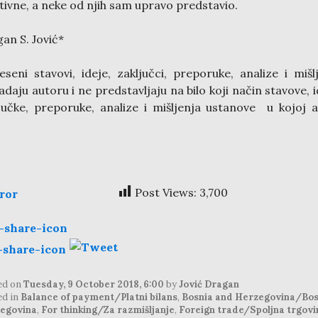
tivne, a neke od njih sam upravo predstavio.
an S. Jović*
eseni stavovi, ideje, zaključci, preporuke, analize i mišl
adaju autoru i ne predstavljaju na bilo koji način stavove, i
jučke, preporuke, analize i mišljenja ustanove u kojoj 
.
Post Views:
3,700
ed on
Tuesday, 9 October 2018, 6:00
by
Jović Dragan
ed in
Balance of payment/Platni bilans
,
Bosnia and Herzegovina/Bos
egovina
,
For thinking/Za razmišljanje
,
Foreign trade/Spoljna trgovi