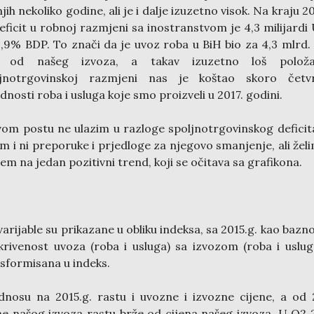
jih nekoliko godine, ali je i dalje izuzetno visok. Na kraju 20
eficit u robnoj razmjeni sa inostranstvom je 4,3 milijardi
23,9% BDP. To znači da je uvoz roba u BiH bio za 4,3 mlrd
i od našeg izvoza, a takav izuzetno loš polož
ljnotrgovinskoj razmjeni nas je koštao skoro četvr
ednosti roba i usluga koje smo proizveli u 2017. godini.
om postu ne ulazim u razloge spoljnotrgovinskog deficit
m i ni preporuke i prjedloge za njegovo smanjenje, ali žel
em na jedan pozitivni trend, koji se očitava sa grafikona.
varijable su prikazane u obliku indeksa, sa 2015.g. kao bazn
krivenost uvoza (roba i usluga) sa izvozom (roba i uslug
sformisana u indeks.
nosu na 2015.g. rastu i uvozne i izvozne cijene, a od 
ne našog izvoza rastu brže od cijena našeg izvoza. U Q2 