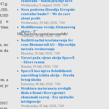
raskoraku – Nakon jutarnje kave
17.g.
Wednesday, 5 August 2026, 7:00
 USD,
Nova poslovna filosofija Evropske
centralne banke? – We do care
. USD
about profit
aj u
Wednesday, 29 July 2026, 7:00
tinu
Modifikovana verzija Altmanovog
skora – Z′′
URL has been copied successfully!
Tuesday, 28 July 2026, 7:00
Različiti načini izračunavanja fer
a, ne
cene Rheinmetall AG – Hijerarhija
metoda vrednovanja
im da
Monday, 20 July 2026, 7:00
Uzroci pada cijene akcija SpaceX
– Zdrav razum
Sunday, 19 July 2026, 7:00
SpaceX kao mjera fleksibilnosti
američkog tržišta akcija – Pravila
om, a
brzog ulaska
Saturday, 18 July 2026, 7:00
a) je
Struktura maturanata srednjih
škola u Bosni i Hercegovini i
ekonomski razvoj – Era vještačke
inteligencije
2017.
Wednesday, 15 July 2026, 7:00
2018.