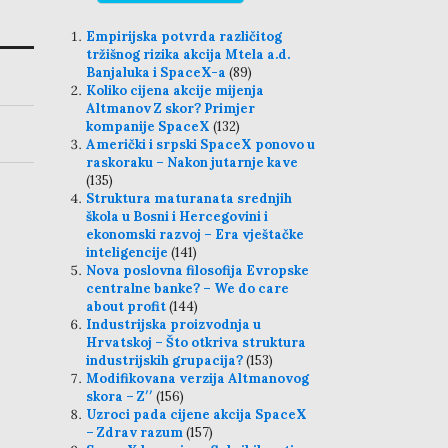
Empirijska potvrda različitog
tržišnog rizika akcija Mtela a.d.
Banjaluka i SpaceX-a
(89)
Koliko cijena akcije mijenja
Altmanov Z skor? Primjer
kompanije SpaceX
(132)
Američki i srpski SpaceX ponovo u
raskoraku – Nakon jutarnje kave
(135)
Struktura maturanata srednjih
škola u Bosni i Hercegovini i
ekonomski razvoj – Era vještačke
inteligencije
(141)
Nova poslovna filosofija Evropske
centralne banke? – We do care
about profit
(144)
Industrijska proizvodnja u
Hrvatskoj – Što otkriva struktura
industrijskih grupacija?
(153)
Modifikovana verzija Altmanovog
skora – Z′′
(156)
Uzroci pada cijene akcija SpaceX
– Zdrav razum
(157)