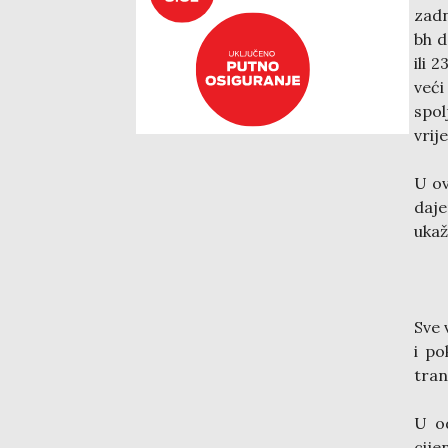
zadn
bh d
ili 
već
spo
vrij
U ov
daje
ukaž
Sve 
i po
tran
U od
cije