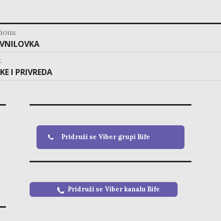
ious
ation
vious
VNILOVKA
:
t
t
KE I PRIVREDA
:
Pridruži se Viber grupi Bife
Pridruži se Viber kanalu
Bife