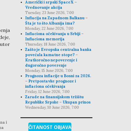
Američki i srpski SpaceX –
Vrednovanje akcija
Tuesday, 23 June 2026, 7:00
Inflacija na Zapadnom Balkanu –
Šta je to što Albanija ima?
Monday, 22 June 2026, 7:00
jenja
Inflaciona očekivanja u Srbiji –
deje,
Inflaciona memorija
autor
Thursday, 18 June 2026, 7:00
Zašto je Evropska centralna banka
povećala kamatne stope? –
Kratkoročno nepoverenje i
dugoročno poverenje
Monday, 15 June 2026, 7:00
Prognoza inflacije u Bosni za 2026.
– Pretpostavke prognoze i
inflaciona očekivanja
Friday, 12 June 2026, 7:00
Zarade na finansijskom tržištu
Republike Srpske – Ukupan prinos
Wednesday, 10 June 2026, 7:00
na i
ČITANOST OBJAVA
na