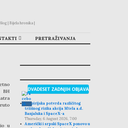
og | Bijela hronika |
NTAKTI
PRETRAŽIVANJA
zetno
DVADESET ZADNJIH OBJAVA
BH
matra
Empirijska potvrda različitog
bruto
tržišnog rizika akcija Mtela a.d.
Banjaluka i SpaceX-a
Thursday, 6 August 2026, 7:00
Američki i srpski SpaceX ponovo u
io u