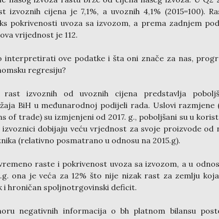
st izvoznih cijena je 7,1%, a uvoznih 4,1% (2015=100). Ra
ks pokrivenosti uvoza sa izvozom, a prema zadnjem po
ova vrijednost je 112.
 interpretirati ove podatke i šta oni znače za nas, progre
omsku regresiju?
i rast izvoznih od uvoznih cijena predstavlja poboljš
žaja BiH u međunarodnoj podijeli rada. Uslovi razmjene 
s of trade) su izmjenjeni od 2017. g., poboljšani su u korist
 izvoznici dobijaju veću vrjednost za svoje proizvode od 
nika (relativno posmatrano u odnosu na 2015.g).
vremeno raste i pokrivenost uvoza sa izvozom, a u odno
.g. ona je veća za 12% što nije nizak rast za zemlju koj
k i hroničan spoljnotrgovinski deficit.
oru negativnih informacija o bh platnom bilansu posto