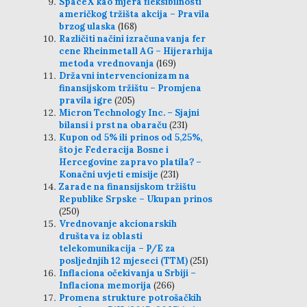
SpaceX kao mjera fleksibilnosti
američkog tržišta akcija – Pravila
brzog ulaska
(168)
Različiti načini izračunavanja fer
cene Rheinmetall AG – Hijerarhija
metoda vrednovanja
(169)
Državni intervencionizam na
finansijskom tržištu – Promjena
pravila igre
(205)
Micron Technology Inc. – Sjajni
bilansi i prst na obaraču
(231)
Kupon od 5% ili prinos od 5,25%,
što je Federacija Bosne i
Hercegovine zapravo platila? –
Konačni uvjeti emisije
(231)
Zarade na finansijskom tržištu
Republike Srpske – Ukupan prinos
(250)
Vrednovanje akcionarskih
društava iz oblasti
telekomunikacija – P/E za
posljednjih 12 mjeseci (TTM)
(251)
Inflaciona očekivanja u Srbiji –
Inflaciona memorija
(266)
Promena strukture potrošačkih