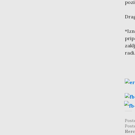
pozi
Drag
*Izn
prip
zakl
radi
Post
Post
Herc