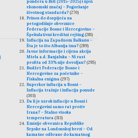
pondera u BiH (2015–2025) i njen
ekonomski značaj – Pogoršanje
životnog standarda?
(270)
Prinos do dospijeća na
petogodišnje obveznice
Federacije Bosne i Hercegovine –
Špekulativni kreditni rejting
(281)
Inflacija na Zapadnom Balkanu –
Šta je to što Albanija ima?
(289)
Javne informacije i cijena akcija
l
Mtela a.d. Banjaluka – Ni rast
profita od 33% nije dovoljan?
(295)
Budžet Federacije Bosne i
Hercegovine za početnike –
Fiskalna enigma
(297)
Superkor inflacija u Bosni –
Inflacija tražnje i inflacija ponude
(303)
Da li je uzrok inflacije u Bosni i
Hercegovini samo rat protiv
Irana? – Stalno visoka
temperatura
(313)
Emisije obveznica Republike
Srpske na Londonskoj berzi – Od
kamatne odbrane do kamatnog