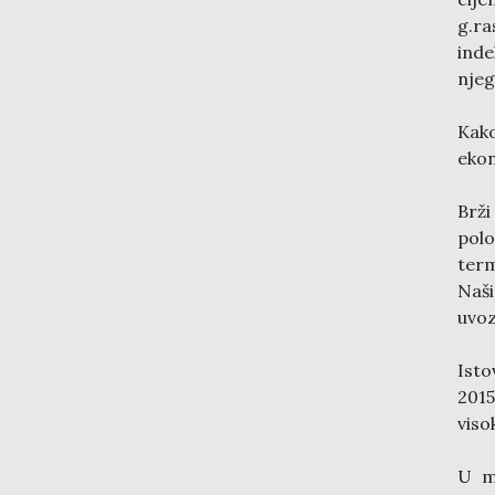
g.ra
inde
njeg
Kako
ekon
Brž
polo
term
Naši
uvoz
Isto
2015
viso
U m