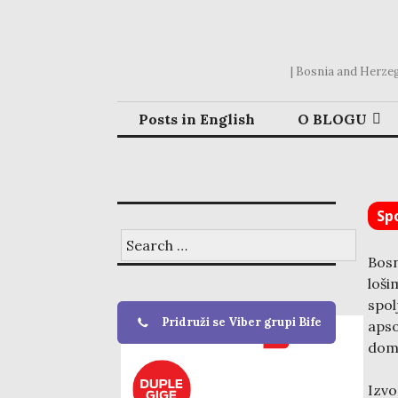
Skip
to
content
| Bosnia and Herzego
Posts in English
O BLOGU
Spo
Search
for:
Bosn
loš
spol
Pridruži se Viber grupi Bife
apso
doma
Izv