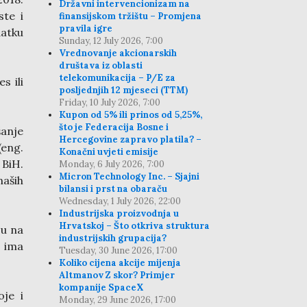
Državni intervencionizam na
ste i
finansijskom tržištu – Promjena
pravila igre
datku
Sunday, 12 July 2026, 7:00
Vrednovanje akcionarskih
društava iz oblasti
telekomunikacija – P/E za
s ili
posljednjih 12 mjeseci (TTM)
Friday, 10 July 2026, 7:00
Kupon od 5% ili prinos od 5,25%,
što je Federacija Bosne i
anje
Hercegovine zapravo platila? –
(eng.
Konačni uvjeti emisije
 BiH.
Monday, 6 July 2026, 7:00
Micron Technology Inc. – Sjajni
naših
bilansi i prst na obaraču
Wednesday, 1 July 2026, 22:00
Industrijska proizvodnja u
Hrvatskoj – Što otkriva struktura
su na
industrijskih grupacija?
a ima
Tuesday, 30 June 2026, 17:00
Koliko cijena akcije mijenja
Altmanov Z skor? Primjer
kompanije SpaceX
je i
Monday, 29 June 2026, 17:00