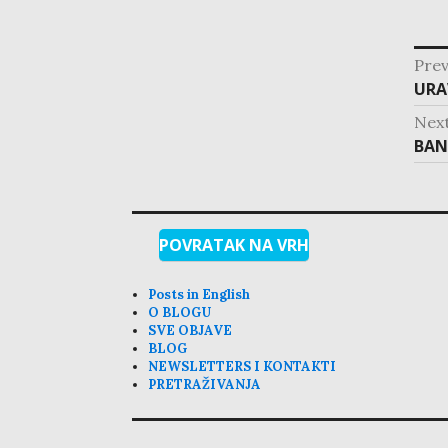
post
Prev
navig
Pre
URA
post
Nex
Nex
BAN
post
POVRATAK NA VRH
Posts in English
O BLOGU
SVE OBJAVE
BLOG
NEWSLETTERS I KONTAKTI
PRETRAŽIVANJA