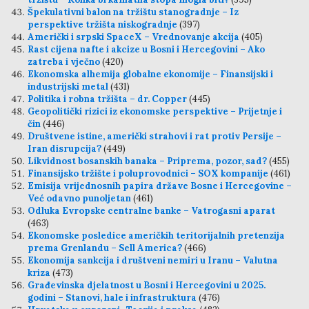
Špekulativni balon na tržištu stanogradnje – Iz
perspektive tržišta niskogradnje
(397)
Američki i srpski SpaceX – Vrednovanje akcija
(405)
Rast cijena nafte i akcize u Bosni i Hercegovini – Ako
zatreba i vječno
(420)
Ekonomska alhemija globalne ekonomije – Finansijski i
industrijski metal
(431)
Politika i robna tržišta – dr. Copper
(445)
Geopolitički rizici iz ekonomske perspektive – Prijetnje i
čin
(446)
Društvene istine, američki strahovi i rat protiv Persije –
Iran disrupcija?
(449)
Likvidnost bosanskih banaka – Priprema, pozor, sad?
(455)
Finansijsko tržište i poluprovodnici – SOX kompanije
(461)
Emisija vrijednosnih papira države Bosne i Hercegovine –
Već odavno punoljetan
(461)
Odluka Evropske centralne banke – Vatrogasni aparat
(463)
Ekonomske posledice američkih teritorijalnih pretenzija
prema Grenlandu – Sell America?
(466)
Ekonomija sankcija i društveni nemiri u Iranu – Valutna
kriza
(473)
Građevinska djelatnost u Bosni i Hercegovini u 2025.
godini – Stanovi, hale i infrastruktura
(476)