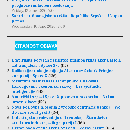
Prognoza inflacije u Bosni za 2026. – Pretpostavke
prognoze i inflaciona očekivanja
Friday, 12 June 2026, 7:00
Zarade na finansijskom tržištu Republike Srpske – Ukupan
prinos
Wednesday, 10 June 2026, 7:00
ČITANOST OBJAVA
Empirijska potvrda različitog tržišnog rizika akcija Mtela
a.d. Banjaluka i SpaceX-a
(115)
Koliko cijena akcije mijenja Altmanov Z skor? Primjer
kompanije SpaceX
(136)
Struktura maturanata srednjih škola u Bosni i
Hercegovini i ekonomski razvoj – Era vještačke
inteligencije
(149)
Američki i srpski SpaceX ponovo u raskoraku – Nakon
jutarnje kave
(150)
Nova poslovna filosofija Evropske centralne banke? – We
do care about profit
(154)
Industrijska proizvodnja u Hrvatskoj – Što otkriva
struktura industrijskih grupacija?
(161)
Uzroci pada cijene akcija SpaceX – Zdrav razum
(166)