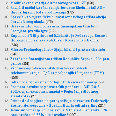
Modifikovana verzija Altmanovog skora – Z′′
(170)
Različiti načini izračunavanja fer cene Rheinmetall AG –
Hijerarhija metoda vrednovanja
(172)
SpaceX kao mjera fleksibilnosti američkog tržišta akcija –
Pravila brzog ulaska
(176)
Državni intervencionizam na finansijskom tržištu –
Promjena pravila igre
(212)
Kupon od 5% ili prinos od 5,25%, što je Federacija Bosne i
Hercegovine zapravo platila? – Konačni uvjeti emisije
(236)
Micron Technology Inc. – Sjajni bilansi i prst na obaraču
(240)
Zarade na finansijskom tržištu Republike Srpske – Ukupan
prinos
(251)
Vrednovanje akcionarskih društava iz oblasti
telekomunikacija – P/E za posljednjih 12 mjeseci (TTM)
(259)
Inflaciona očekivanja u Srbiji – Inflaciona memorija
(270)
Promena strukture potrošačkih pondera u BiH (2015–
2025) i njen ekonomski značaj – Pogoršanje životnog
standarda?
(275)
Prinos do dospijeća na petogodišnje obveznice Federacije
Bosne i Hercegovine – Špekulativni kreditni rejting
(287)
Javne informacije i cijena akcija Mtela a.d. Banjaluka – Ni
rast profita od 33% nije dovoljan?
(297)