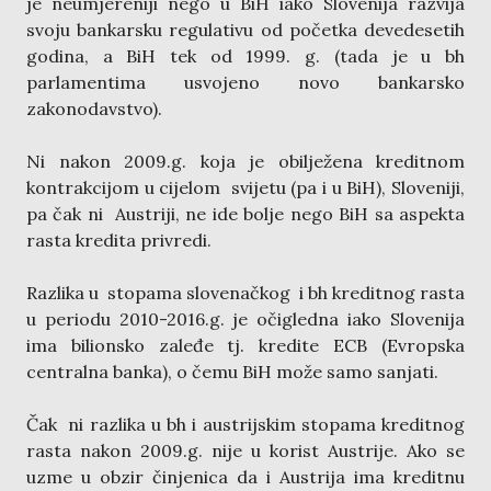
je neumjereniji nego u BiH iako Slovenija razvija
svoju bankarsku regulativu od početka devedesetih
godina, a BiH tek od 1999. g. (tada je u bh
parlamentima usvojeno novo bankarsko
zakonodavstvo).
Ni nakon 2009.g. koja je obilježena kreditnom
kontrakcijom u cijelom svijetu (pa i u BiH), Sloveniji,
pa čak ni Austriji, ne ide bolje nego BiH sa aspekta
rasta kredita privredi.
Razlika u stopama slovenačkog i bh kreditnog rasta
u periodu 2010-2016.g. je očigledna iako Slovenija
ima bilionsko zaleđe tj. kredite ECB (Evropska
centralna banka), o čemu BiH može samo sanjati.
Čak ni razlika u bh i austrijskim stopama kreditnog
rasta nakon 2009.g. nije u korist Austrije. Ako se
uzme u obzir činjenica da i Austrija ima kreditnu