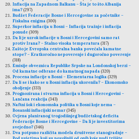
Inflacija na Zapadnom Balkanu – Šta je to što Albanija
ima?
(297)
Budžet Federacije Bosne i Hercegovine za početnike –
Fiskalna enigma
(300)
Superkor inflacija u Bosni – Inflacija tražnje i inflacija
ponude
(309)
Da li je uzrok inflacije u Bosni i Hercegovini samo rat
protiv Irana? – Stalno visoka temperatura
(317)
Zašto je Evropska centralna banka povećala kamatne
stope? – Kratkoročno nepoverenje i dugoročno poverenje
(318)
Emisije obveznica Republike Srpske na Londonskoj berzi –
Od kamatne odbrane do kamatnog napada
(320)
Procena inflacije u Bosni – Elementarna logika
(329)
Da li se i kako se u Bosni inflacija ukorenila? – Ekonomsko
oboljenje
(333)
Prognozirana i stvarna inflacija u Bosni i Hercegovini –
Lančana reakcija
(343)
Naftni šok i ekonomska politika u Bosni koje nema –
Bosanski inflacijski nemar
(345)
Ocjena planiranog trogodišnjeg budžetskog deficita
Federacije Bosne i Hercegovine – Da li je investitorima
svejedno?
(346)
Dva potpuno različita modela društvene stanogradnje –
Pod uvjetima koji su povoljniji od onih koje nudi tržište