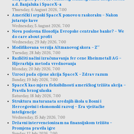
a.d. Banjaluka i SpaceX-a
Thursday, 6 August 2026, 7:00
Američki i srpski SpaceX ponovo u raskoraku – Nakon
jutarnje kave
Wednesday, 5 August 2026, 7:00
Nova poslovna filosofija Evropske centralne banke? – We
do care about profit
Wednesday, 29 July 2026, 7:00
Modifikovana verzija Altmanovog skora – Z′′
Tuesday, 28 July 2026, 7:00
Različiti načini izračunavanja fer cene Rheinmetall AG –
Hijerarhija metoda vrednovanja
Monday, 20 July 2026, 7:00
Uzroci pada cijene akcija SpaceX – Zdrav razum
Sunday, 19 July 2026, 7:00
SpaceX kao mjera fleksibilnosti američkog tržišta akcija –
Pravila brzog ulaska
Saturday, 18 July 2026, 7:00
Struktura maturanata srednjih škola u Bosni i
Hercegovini i ekonomski razvoj – Era vještačke
inteligencije
Wednesday, 15 July 2026, 7:00
Državni intervencionizam na finansijskom tržištu –
Promjena pravila igre
Sunday, 12 July 2026, 7:00