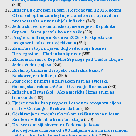
(349)
Inflacija u eurozoni i Bosni i Hercegovini u 2026. godini –
Otvoreni optimizam koji nije tranzitoran i opravdana
pretpostavka o uvozu dijela inflacije
(349)
Jedno skriveno ekonomsko upozorenje za Republiku
Srpsku – Stara pravila koja ne važe
(350)
Prognoza inflacije u Bosni za 2026. – Pretpostavke
prognoze i inflaciona očekivanja
(354)
Kamatna stopa na javni dug Federacije Bosne i
Hercegovine – Hladno kao špricer
(355)
Ekonomski rast u Republici Srpskoj i pad tržišta akcija –
Jedna čudna pojava
(356)
Realni optimizam Evropske centralne banke? –
Neukorenjena inflacija
(359)
Posljedice primirja u zalivskom ratu na svjetska
finansijska i robna tržišta – Otvaranje Hormuza
(361)
Inflacija u Hrvatskoj – Ako američka čizma stupi na
iransko tlo
(362)
Fjučersi nafte kao prognoza i osnov za prognozu cijena
nafte – Contango i Backwardation
(369)
Očekivanja na međubankarskom tržištu novca u formi
Euribora – Hibridna kamatna stopa
(370)
U susret emisiji obveznica Federacije Bosne i
Hercegovine u iznosu od 800 milijuna eura na inozemnom
tržištu – Kolika bi kamatna stopa mogla biti?
(395)