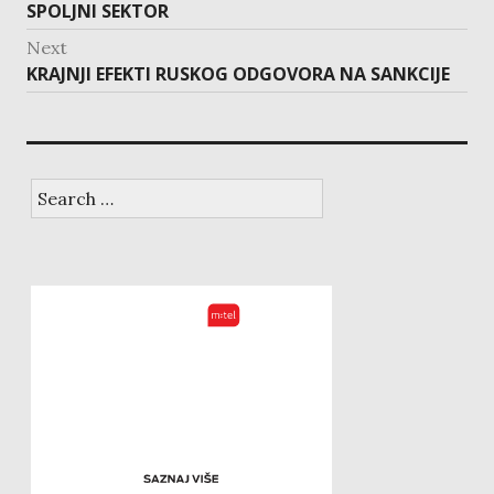
Previous
SPOLJNI SEKTOR
post:
Next
Next
KRAJNJI EFEKTI RUSKOG ODGOVORA NA SANKCIJE
post:
Search
for: