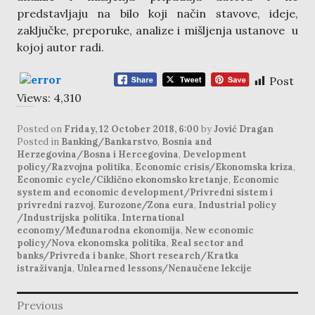
predstavljaju na bilo koji način stavove, ideje,
zaključke, preporuke, analize i mišljenja ustanove u
kojoj autor radi.
Post
Views:
4,310
Posted on
Friday, 12 October 2018, 6:00
by
Jović Dragan
Posted in
Banking/Bankarstvo
,
Bosnia and
Herzegovina/Bosna i Hercegovina
,
Development
policy/Razvojna politika
,
Economic crisis/Ekonomska kriza
,
Economic cycle/Ciklično ekonomsko kretanje
,
Economic
system and economic development/Privredni sistem i
privredni razvoj
,
Eurozone/Zona eura
,
Industrial policy
/Industrijska politika
,
International
economy/Međunarodna ekonomija
,
New economic
policy/Nova ekonomska politika
,
Real sector and
banks/Privreda i banke
,
Short research/Kratka
istraživanja
,
Unlearned lessons/Nenaučene lekcije
post
Previous
navigation