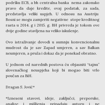
podršku ECB, a bh centralna banka nema zakonsko
pravo da daje kredite, ovaj podatak, za sada,
predstavlja veliki uspjeh. U odnosu na Austriju
Bosni se mogu zamjeriti negativne stope kreditnog
rasta u 2014. g i 2015. g. BH privreda je tokom ove
dvije godine stavljena na veliko iskušenje.
Ovo istraživanje dovodi u sumnju konvencionalnu
mudrost da je sav Zapad umjeren, a sav Balkan
neumjeren, a pruža i dokaz da je ponekad obratno.
U jednom od narednih postova ću objasniti “tajnu”
slovenačkog neuspjeha koji bi mogao biti vrlo
poučan za BiH.
Dragan S. Jović*
*Izneseni stavovi, ideje, zaključci, preporuke,
analize i mišljenja pripadaju autoru i ne