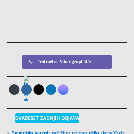
Pridruži se Viber grupi Bife
DVADESET ZADNJIH OBJAVA
Empirijska potvrda različitog tržišnog rizika akcija Mtela