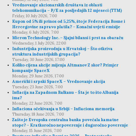
Vrednovanje akcionarskih društava iz oblasti
telekomunikacija – P/E za posljednjih 12 mjeseci (TTM)
Friday, 10 July 2026, 7:00
Kupon od 5% ili prinos od 5,25%, što je Federacija Bosne i
Hercegovine zapravo platila? – Konačni uvjeti emisije
Monday, 6 July 2026, 7:00
Micron Technology Inc. – Sjajni bilansi i prst na obaraču
Wednesday, 1 July 2026, 22:00
Industrijska proizvodnja u Hrvatskoj – Što otkriva
struktura industrijskih grupacija?
Tuesday, 30 June 2026, 17:00
Koliko cijena akcije mijenja Altmanov Z skor? Primjer
kompanije SpaceX
Monday, 29 June 2026, 17:00
Američki i srpski SpaceX – Vrednovanje akcija
Tuesday, 23 June 2026, 7:00
Inflacija na Zapadnom Balkanu – Šta je to što Albanija
ima?
Monday, 22 June 2026, 7:00
Inflaciona očekivanja u Srbiji – Inflaciona memorija
Thursday, 18 June 2026, 7:00
Zašto je Evropska centralna banka povećala kamatne
stope? – Kratkoročno nepoverenje i dugoročno poverenje
Monday, 15 June 2026, 7:00