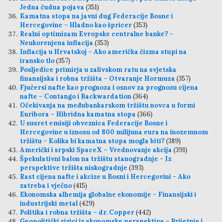
Jedna čudna pojava
(351)
Kamatna stopa na javni dug Federacije Bosne i
Hercegovine – Hladno kao špricer
(353)
Realni optimizam Evropske centralne banke? –
Neukorenjena inflacija
(353)
Inflacija u Hrvatskoj – Ako američka čizma stupi na
iransko tlo
(357)
Posljedice primirja u zalivskom ratu na svjetska
finansijska i robna tržišta – Otvaranje Hormuza
(357)
Fjučersi nafte kao prognoza i osnov za prognozu cijena
nafte – Contango i Backwardation
(364)
Očekivanja na međubankarskom tržištu novca u formi
Euribora – Hibridna kamatna stopa
(366)
U susret emisiji obveznica Federacije Bosne i
Hercegovine u iznosu od 800 milijuna eura na inozemnom
tržištu – Kolika bi kamatna stopa mogla biti?
(389)
Američki i srpski SpaceX – Vrednovanje akcija
(391)
Špekulativni balon na tržištu stanogradnje – Iz
perspektive tržišta niskogradnje
(393)
Rast cijena nafte i akcize u Bosni i Hercegovini – Ako
zatreba i vječno
(415)
Ekonomska alhemija globalne ekonomije – Finansijski i
industrijski metal
(429)
Politika i robna tržišta – dr. Copper
(442)
Geopolitički rizici iz ekonomske perspektive – Prijetnje i