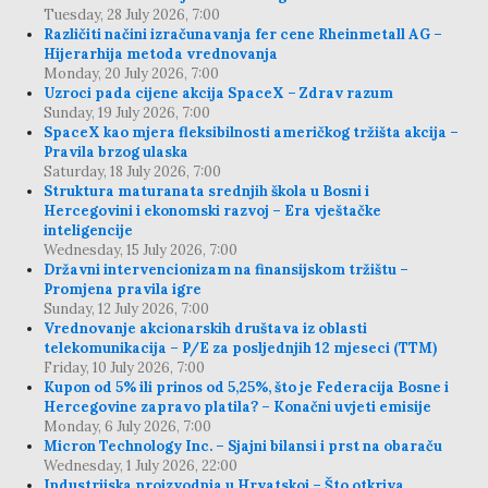
Tuesday, 28 July 2026, 7:00
Različiti načini izračunavanja fer cene Rheinmetall AG –
Hijerarhija metoda vrednovanja
Monday, 20 July 2026, 7:00
Uzroci pada cijene akcija SpaceX – Zdrav razum
Sunday, 19 July 2026, 7:00
SpaceX kao mjera fleksibilnosti američkog tržišta akcija –
Pravila brzog ulaska
Saturday, 18 July 2026, 7:00
Struktura maturanata srednjih škola u Bosni i
Hercegovini i ekonomski razvoj – Era vještačke
inteligencije
Wednesday, 15 July 2026, 7:00
Državni intervencionizam na finansijskom tržištu –
Promjena pravila igre
Sunday, 12 July 2026, 7:00
Vrednovanje akcionarskih društava iz oblasti
telekomunikacija – P/E za posljednjih 12 mjeseci (TTM)
Friday, 10 July 2026, 7:00
Kupon od 5% ili prinos od 5,25%, što je Federacija Bosne i
Hercegovine zapravo platila? – Konačni uvjeti emisije
Monday, 6 July 2026, 7:00
Micron Technology Inc. – Sjajni bilansi i prst na obaraču
Wednesday, 1 July 2026, 22:00
Industrijska proizvodnja u Hrvatskoj – Što otkriva