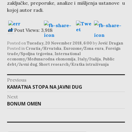
zaključke, preporuke, analize i mišljenja ustanove u
kojoj autor radi.
Post Views:
3,918
Posted on
Tuesday, 20 November 2018, 6:00
by
Jović Dragan
Posted in
Croatia/Hrvatska
,
Eurozone/Zona eura
,
Foreign
trade/Spoljna trgovina
,
International
economy/Međunarodna ekonomija
,
Italy/Italija
,
Public
debt/Javni dug
,
Short research/Kratka istraživanja
post
Previous
navigation
Previous
KAMATNA STOPA NA JAVNI DUG
post:
Next
Next
BONUM OMEN
post: