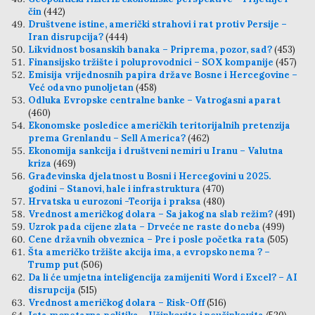
čin
(442)
Društvene istine, američki strahovi i rat protiv Persije –
Iran disrupcija?
(444)
Likvidnost bosanskih banaka – Priprema, pozor, sad?
(453)
Finansijsko tržište i poluprovodnici – SOX kompanije
(457)
Emisija vrijednosnih papira države Bosne i Hercegovine –
Već odavno punoljetan
(458)
Odluka Evropske centralne banke – Vatrogasni aparat
(460)
Ekonomske posledice američkih teritorijalnih pretenzija
prema Grenlandu – Sell America?
(462)
Ekonomija sankcija i društveni nemiri u Iranu – Valutna
kriza
(469)
Građevinska djelatnost u Bosni i Hercegovini u 2025.
godini – Stanovi, hale i infrastruktura
(470)
Hrvatska u eurozoni -Teorija i praksa
(480)
Vrednost američkog dolara – Sa jakog na slab režim?
(491)
Uzrok pada cijene zlata – Drveće ne raste do neba
(499)
Cene državnih obveznica – Pre i posle početka rata
(505)
Šta američko tržište akcija ima, a evropsko nema ? –
Trump put
(506)
Da li će umjetna inteligencija zamijeniti Word i Excel? – AI
disrupcija
(515)
Vrednost američkog dolara – Risk-Off
(516)