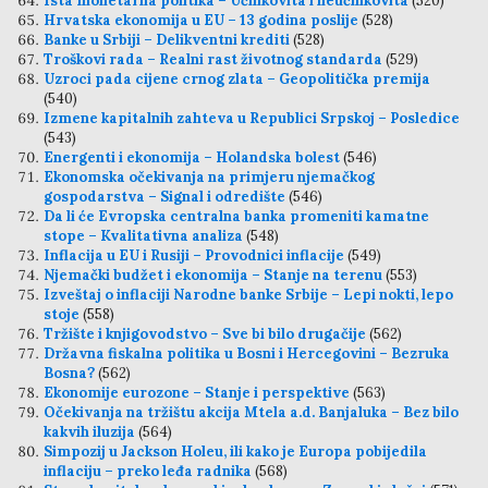
Ista monetarna politika – Učinkovita i neučinkovita
(520)
Hrvatska ekonomija u EU – 13 godina poslije
(528)
Banke u Srbiji – Delikventni krediti
(528)
Troškovi rada – Realni rast životnog standarda
(529)
Uzroci pada cijene crnog zlata – Geopolitička premija
(540)
Izmene kapitalnih zahteva u Republici Srpskoj – Posledice
(543)
Energenti i ekonomija – Holandska bolest
(546)
Ekonomska očekivanja na primjeru njemačkog
gospodarstva – Signal i odredište
(546)
Da li će Evropska centralna banka promeniti kamatne
stope – Kvalitativna analiza
(548)
Inflacija u EU i Rusiji – Provodnici inflacije
(549)
Njemački budžet i ekonomija – Stanje na terenu
(553)
Izveštaj o inflaciji Narodne banke Srbije – Lepi nokti, lepo
stoje
(558)
Tržište i knjigovodstvo – Sve bi bilo drugačije
(562)
Državna fiskalna politika u Bosni i Hercegovini – Bezruka
Bosna?
(562)
Ekonomije eurozone – Stanje i perspektive
(563)
Očekivanja na tržištu akcija Mtela a.d. Banjaluka – Bez bilo
kakvih iluzija
(564)
Simpozij u Jackson Holeu, ili kako je Europa pobijedila
inflaciju – preko leđa radnika
(568)