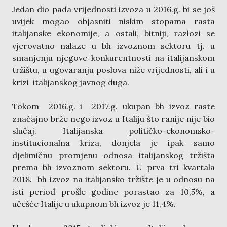
Jedan dio pada vrijednosti izvoza u 2016.g. bi se još
uvijek mogao objasniti niskim stopama rasta
italijanske ekonomije, a ostali, bitniji, razlozi se
vjerovatno nalaze u bh izvoznom sektoru tj. u
smanjenju njegove konkurentnosti na italijanskom
tržištu, u ugovaranju poslova niže vrijednosti, ali i u
krizi italijanskog javnog duga.
Tokom 2016.g. i 2017.g. ukupan bh izvoz raste
značajno brže nego izvoz u Italiju što ranije nije bio
slučaj. Italijanska političko-ekonomsko-
institucionalna kriza, donjela je ipak samo
djelimičnu promjenu odnosa italijanskog tržišta
prema bh izvoznom sektoru. U prva tri kvartala
2018. bh izvoz na italijansko tržište je u odnosu na
isti period prošle godine porastao za 10,5%, a
učešće Italije u ukupnom bh izvoz je 11,4%.