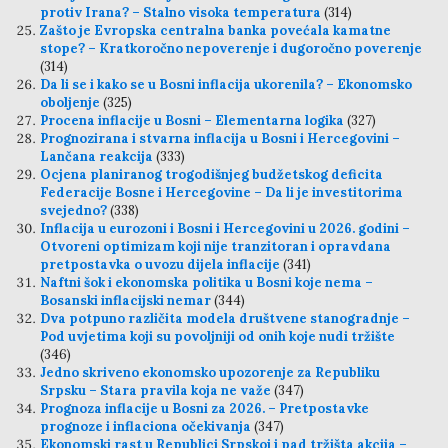
protiv Irana? – Stalno visoka temperatura
(314)
Zašto je Evropska centralna banka povećala kamatne
stope? – Kratkoročno nepoverenje i dugoročno poverenje
(314)
Da li se i kako se u Bosni inflacija ukorenila? – Ekonomsko
oboljenje
(325)
Procena inflacije u Bosni – Elementarna logika
(327)
Prognozirana i stvarna inflacija u Bosni i Hercegovini –
Lančana reakcija
(333)
Ocjena planiranog trogodišnjeg budžetskog deficita
Federacije Bosne i Hercegovine – Da li je investitorima
svejedno?
(338)
Inflacija u eurozoni i Bosni i Hercegovini u 2026. godini –
Otvoreni optimizam koji nije tranzitoran i opravdana
pretpostavka o uvozu dijela inflacije
(341)
Naftni šok i ekonomska politika u Bosni koje nema –
Bosanski inflacijski nemar
(344)
Dva potpuno različita modela društvene stanogradnje –
Pod uvjetima koji su povoljniji od onih koje nudi tržište
(346)
Jedno skriveno ekonomsko upozorenje za Republiku
Srpsku – Stara pravila koja ne važe
(347)
Prognoza inflacije u Bosni za 2026. – Pretpostavke
prognoze i inflaciona očekivanja
(347)
Ekonomski rast u Republici Srpskoj i pad tržišta akcija –