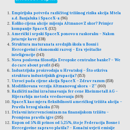
Empirijska potvrda različitog tržišnog rizika akcija Mtela
a.d. Banjaluka i SpaceX-a
(96)
Koliko cijena akcije mijenja Altmanov Z skor? Primjer
kompanije SpaceX
(132)
Američki i srpski SpaceX ponovo u raskoraku – Nakon
jutarnje kave
(138)
Struktura maturanata srednjih škola u Bosni i
Hercegovini i ekonomski razvoj – Era vještačke
inteligencije
(143)
Nova poslovna filosofija Evropske centralne banke? – We
do care about profit
(145)
Industrijska proizvodnja u Hrvatskoj – Što otkriva
struktura industrijskih grupacija?
(153)
Uzroci pada cijene akcija SpaceX – Zdrav razum
(158)
Modifikovana verzija Altmanovog skora – Z′′
(160)
Različiti načini izračunavanja fer cene Rheinmetall AG –
Hijerarhija metoda vrednovanja
(169)
SpaceX kao mjera fleksibilnosti američkog tržišta akcija –
Pravila brzog ulaska
(170)
Državni intervencionizam na finansijskom tržištu –
Promjena pravila igre
(205)
Kupon od 5% ili prinos od 5,25%, što je Federacija Bosne i
Hercegovine zapravo platila? – Konačni uvjeti emisije