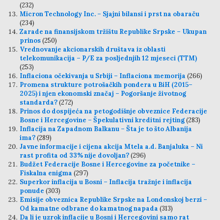
(232)
Micron Technology Inc. – Sjajni bilansi i prst na obaraču
(234)
Zarade na finansijskom tržištu Republike Srpske – Ukupan
prinos
(250)
Vrednovanje akcionarskih društava iz oblasti
telekomunikacija – P/E za posljednjih 12 mjeseci (TTM)
(253)
Inflaciona očekivanja u Srbiji – Inflaciona memorija
(266)
Promena strukture potrošačkih pondera u BiH (2015–
2025) i njen ekonomski značaj – Pogoršanje životnog
standarda?
(272)
Prinos do dospijeća na petogodišnje obveznice Federacije
Bosne i Hercegovine – Špekulativni kreditni rejting
(283)
Inflacija na Zapadnom Balkanu – Šta je to što Albanija
ima?
(289)
Javne informacije i cijena akcija Mtela a.d. Banjaluka – Ni
rast profita od 33% nije dovoljan?
(296)
Budžet Federacije Bosne i Hercegovine za početnike –
Fiskalna enigma
(297)
Superkor inflacija u Bosni – Inflacija tražnje i inflacija
ponude
(303)
Emisije obveznica Republike Srpske na Londonskoj berzi –
Od kamatne odbrane do kamatnog napada
(313)
Da li je uzrok inflacije u Bosni i Hercegovini samo rat