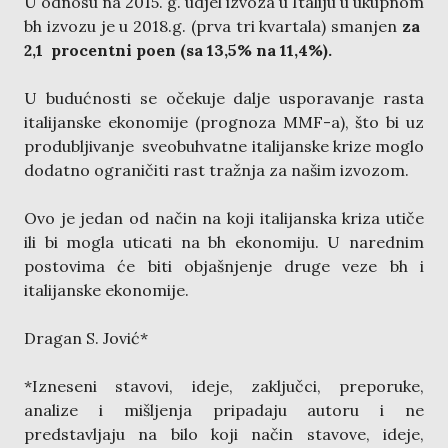
U odnosu na 2015. g. udjel izvoza u Italiju u ukupnom
bh izvozu je u 2018.g. (prva tri kvartala) smanjen
za
2,1 procentni poen (sa 13,5% na 11,4%).
U budućnosti se očekuje dalje usporavanje rasta
italijanske ekonomije (prognoza MMF-a), što bi uz
produbljivanje sveobuhvatne italijanske krize moglo
dodatno ograničiti rast tražnja za našim izvozom.
Ovo je jedan od način na koji italijanska kriza utiče
ili bi mogla uticati na bh ekonomiju. U narednim
postovima će biti objašnjenje druge veze bh i
italijanske ekonomije.
Dragan S. Jović*
*Izneseni stavovi, ideje, zaključci, preporuke,
analize i mišljenja pripadaju autoru i ne
predstavljaju na bilo koji način stavove, ideje,