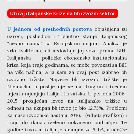
Uticaj italijanske krize na bh izvozni sektor
U jednom od prethodnih postova
objašnjena su
uzroci, posljedice i trenutno stanje italijanskog
“nesporazuma” sa Evropskom unijom. Analiza je
vrlo kvalitetna, ali nedostaje joj veza prema BIH.
Italijanska političko-ekonomsko-institucionalna
kriza, koja traje godinama, se može povezati sa BiH
na više načina, a ja sam za ovaj post izabrao bh
izvozno tržište.
Najveće bh izvozno tržište je
Njemačka, a poslije nje se na drugom i trećem
mjestu mjenjaju Italija i Hrvatska. U periodu 2006-
2015. prosiječan izvoz na italijansko tržište u
odnosu na ukupan bh izvoz je bio 12,73%. Problemi
za naše izvoznike nastaju 2016. (vidjeti grafikon) i
traju do danas (zeleno uokvireno područje). Te
godine izvoz u Italiju je smanjen za 6,9%, a učešće