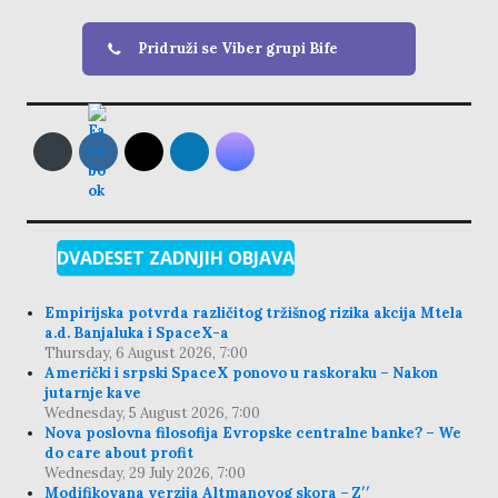
Pridruži se Viber grupi Bife
DVADESET ZADNJIH OBJAVA
Empirijska potvrda različitog tržišnog rizika akcija Mtela
a.d. Banjaluka i SpaceX-a
Thursday, 6 August 2026, 7:00
Američki i srpski SpaceX ponovo u raskoraku – Nakon
jutarnje kave
Wednesday, 5 August 2026, 7:00
Nova poslovna filosofija Evropske centralne banke? – We
do care about profit
Wednesday, 29 July 2026, 7:00
Modifikovana verzija Altmanovog skora – Z′′