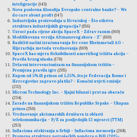
inteligencije
(143)
Nova poslovna filosofija Evropske centralne banke? – We
do care about profit
(147)
Industrijska proizvodnja u Hrvatskoj – Što otkriva
struktura industrijskih grupacija?
(156)
Uzroci pada cijene akcija SpaceX – Zdrav razum
(160)
Modifikovana verzija Altmanovog skora – Z′′
(160)
Različiti načini izračunavanja fer cene Rheinmetall AG –
Hijerarhija metoda vrednovanja
(169)
SpaceX kao mjera fleksibilnosti američkog tržišta akcija –
Pravila brzog ulaska
(170)
Državni intervencionizam na finansijskom tržištu –
Promjena pravila igre
(205)
Kupon od 5% ili prinos od 5,25%, što je Federacija Bosne i
Hercegovine zapravo platila? – Konačni uvjeti emisije
(232)
Micron Technology Inc. – Sjajni bilansi i prst na obaraču
(234)
Zarade na finansijskom tržištu Republike Srpske – Ukupan
prinos
(250)
Vrednovanje akcionarskih društava iz oblasti
telekomunikacija – P/E za posljednjih 12 mjeseci (TTM)
(253)
Inflaciona očekivanja u Srbiji – Inflaciona memorija
(268)
Promena strukture potrošačkih pondera u BiH (2015–