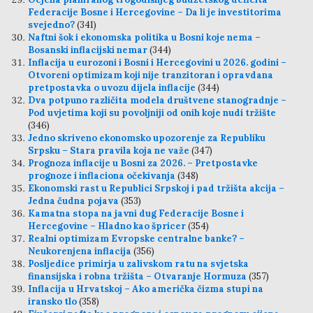
Federacije Bosne i Hercegovine – Da li je investitorima
svejedno?
(341)
Naftni šok i ekonomska politika u Bosni koje nema –
Bosanski inflacijski nemar
(344)
Inflacija u eurozoni i Bosni i Hercegovini u 2026. godini –
Otvoreni optimizam koji nije tranzitoran i opravdana
pretpostavka o uvozu dijela inflacije
(344)
Dva potpuno različita modela društvene stanogradnje –
Pod uvjetima koji su povoljniji od onih koje nudi tržište
(346)
Jedno skriveno ekonomsko upozorenje za Republiku
Srpsku – Stara pravila koja ne važe
(347)
Prognoza inflacije u Bosni za 2026. – Pretpostavke
prognoze i inflaciona očekivanja
(348)
Ekonomski rast u Republici Srpskoj i pad tržišta akcija –
Jedna čudna pojava
(353)
Kamatna stopa na javni dug Federacije Bosne i
Hercegovine – Hladno kao špricer
(354)
Realni optimizam Evropske centralne banke? –
Neukorenjena inflacija
(356)
Posljedice primirja u zalivskom ratu na svjetska
finansijska i robna tržišta – Otvaranje Hormuza
(357)
Inflacija u Hrvatskoj – Ako američka čizma stupi na
iransko tlo
(358)