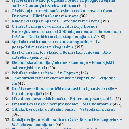
Fjučersi nafte kao prognoza i osnov za prognozu cijena
nafte – Contango i Backwardation
(364)
Očekivanja na međubankarskom tržištu novca u formi
Euribora – Hibridna kamatna stopa
(366)
Američki i srpski SpaceX – Vrednovanje akcija
(391)
U susret emisiji obveznica Federacije Bosne i
Hercegovine u iznosu od 800 milijuna eura na inozemnom
tržištu – Kolika bi kamatna stopa mogla biti?
(392)
Špekulativni balon na tržištu stanogradnje – Iz
perspektive tržišta niskogradnje
(393)
Rast cijena nafte i akcize u Bosni i Hercegovini – Ako
zatreba i vječno
(417)
Ekonomska alhemija globalne ekonomije – Finansijski i
industrijski metal
(429)
Politika i robna tržišta – dr. Copper
(442)
Geopolitički rizici iz ekonomske perspektive – Prijetnje i
čin
(443)
Društvene istine, američki strahovi i rat protiv Persije –
Iran disrupcija?
(444)
Likvidnost bosanskih banaka – Priprema, pozor, sad?
(453)
Finansijsko tržište i poluprovodnici – SOX kompanije
(457)
Odluka Evropske centralne banke – Vatrogasni aparat
(460)
Emisija vrijednosnih papira države Bosne i Hercegovine –
Već odavno punoljetan
(460)