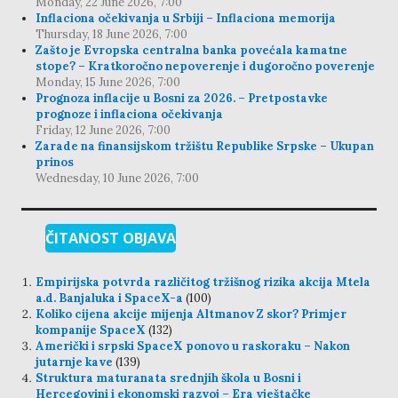
Monday, 22 June 2026, 7:00
Inflaciona očekivanja u Srbiji – Inflaciona memorija
Thursday, 18 June 2026, 7:00
Zašto je Evropska centralna banka povećala kamatne
stope? – Kratkoročno nepoverenje i dugoročno poverenje
Monday, 15 June 2026, 7:00
Prognoza inflacije u Bosni za 2026. – Pretpostavke
prognoze i inflaciona očekivanja
Friday, 12 June 2026, 7:00
Zarade na finansijskom tržištu Republike Srpske – Ukupan
prinos
Wednesday, 10 June 2026, 7:00
ČITANOST OBJAVA
Empirijska potvrda različitog tržišnog rizika akcija Mtela
a.d. Banjaluka i SpaceX-a
(100)
Koliko cijena akcije mijenja Altmanov Z skor? Primjer
kompanije SpaceX
(132)
Američki i srpski SpaceX ponovo u raskoraku – Nakon
jutarnje kave
(139)
Struktura maturanata srednjih škola u Bosni i
Hercegovini i ekonomski razvoj – Era vještačke