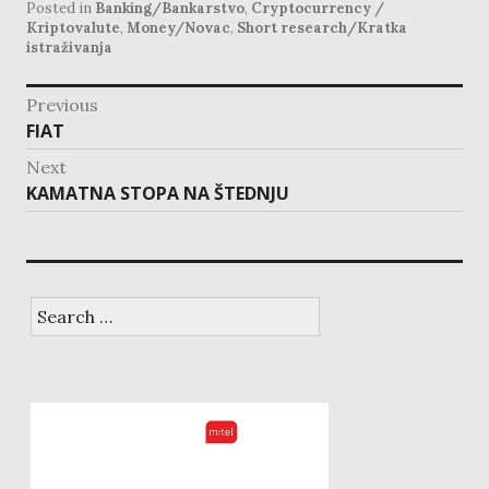
Posted in
Banking/Bankarstvo
,
Cryptocurrency /
Kriptovalute
,
Money/Novac
,
Short research/Kratka
istraživanja
post
Previous
navigation
Previous
FIAT
post:
Next
Next
KAMATNA STOPA NA ŠTEDNJU
post:
Search
for: