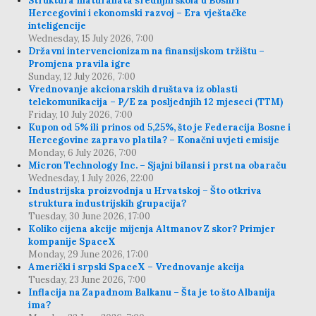
Struktura maturanata srednjih škola u Bosni i
Hercegovini i ekonomski razvoj – Era vještačke
inteligencije
Wednesday, 15 July 2026, 7:00
Državni intervencionizam na finansijskom tržištu –
Promjena pravila igre
Sunday, 12 July 2026, 7:00
Vrednovanje akcionarskih društava iz oblasti
telekomunikacija – P/E za posljednjih 12 mjeseci (TTM)
Friday, 10 July 2026, 7:00
Kupon od 5% ili prinos od 5,25%, što je Federacija Bosne i
Hercegovine zapravo platila? – Konačni uvjeti emisije
Monday, 6 July 2026, 7:00
Micron Technology Inc. – Sjajni bilansi i prst na obaraču
Wednesday, 1 July 2026, 22:00
Industrijska proizvodnja u Hrvatskoj – Što otkriva
struktura industrijskih grupacija?
Tuesday, 30 June 2026, 17:00
Koliko cijena akcije mijenja Altmanov Z skor? Primjer
kompanije SpaceX
Monday, 29 June 2026, 17:00
Američki i srpski SpaceX – Vrednovanje akcija
Tuesday, 23 June 2026, 7:00
Inflacija na Zapadnom Balkanu – Šta je to što Albanija
ima?