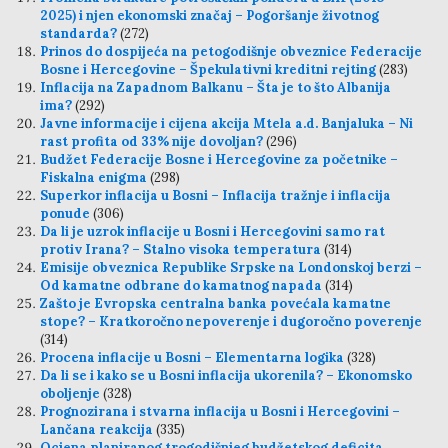
2025) i njen ekonomski značaj – Pogoršanje životnog
standarda?
(272)
Prinos do dospijeća na petogodišnje obveznice Federacije
Bosne i Hercegovine – Špekulativni kreditni rejting
(283)
Inflacija na Zapadnom Balkanu – Šta je to što Albanija
ima?
(292)
Javne informacije i cijena akcija Mtela a.d. Banjaluka – Ni
rast profita od 33% nije dovoljan?
(296)
Budžet Federacije Bosne i Hercegovine za početnike –
Fiskalna enigma
(298)
Superkor inflacija u Bosni – Inflacija tražnje i inflacija
ponude
(306)
Da li je uzrok inflacije u Bosni i Hercegovini samo rat
protiv Irana? – Stalno visoka temperatura
(314)
Emisije obveznica Republike Srpske na Londonskoj berzi –
Od kamatne odbrane do kamatnog napada
(314)
Zašto je Evropska centralna banka povećala kamatne
stope? – Kratkoročno nepoverenje i dugoročno poverenje
(314)
Procena inflacije u Bosni – Elementarna logika
(328)
Da li se i kako se u Bosni inflacija ukorenila? – Ekonomsko
oboljenje
(328)
Prognozirana i stvarna inflacija u Bosni i Hercegovini –
Lančana reakcija
(335)
Ocjena planiranog trogodišnjeg budžetskog deficita