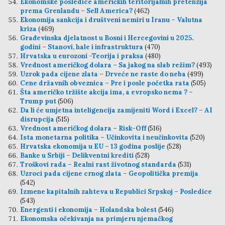
Ekonomske posledice američkih teritorijalnih pretenzija
prema Grenlandu – Sell America?
(462)
Ekonomija sankcija i društveni nemiri u Iranu – Valutna
kriza
(469)
Građevinska djelatnost u Bosni i Hercegovini u 2025.
godini – Stanovi, hale i infrastruktura
(470)
Hrvatska u eurozoni -Teorija i praksa
(480)
Vrednost američkog dolara – Sa jakog na slab režim?
(493)
Uzrok pada cijene zlata – Drveće ne raste do neba
(499)
Cene državnih obveznica – Pre i posle početka rata
(505)
Šta američko tržište akcija ima, a evropsko nema ? –
Trump put
(506)
Da li će umjetna inteligencija zamijeniti Word i Excel? – AI
disrupcija
(515)
Vrednost američkog dolara – Risk-Off
(516)
Ista monetarna politika – Učinkovita i neučinkovita
(520)
Hrvatska ekonomija u EU – 13 godina poslije
(528)
Banke u Srbiji – Delikventni krediti
(528)
Troškovi rada – Realni rast životnog standarda
(531)
Uzroci pada cijene crnog zlata – Geopolitička premija
(542)
Izmene kapitalnih zahteva u Republici Srpskoj – Posledice
(543)
Energenti i ekonomija – Holandska bolest
(546)
Ekonomska očekivanja na primjeru njemačkog