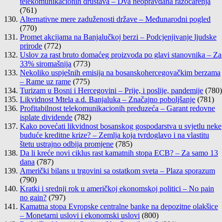
telekomunikacionih društava – Dva neopravdana razočarenja
(761)
Alternativne mere zaduženosti države – Međunarodni pogled
(770)
Promet akcijama na Banjalučkoj berzi – Podcjenjivanje ljudske
prirode
(772)
Uslov za rast bruto domaćeg proizvoda po glavi stanovnika – Za
33% siromašnija
(773)
Nekoliko uspješnih emisija na bosanskohercegovačkim berzama
– Rame uz rame
(775)
Turizam u Bosni i Hercegovini – Prije, i poslije, pandemije
(780)
Likvidnost Mtela a.d. Banjaluka – Značajno poboljšanje
(781)
Profitabilnost telekomunikacionih preduzeća – Garant redovne
isplate dividende
(782)
Kako povećati likvidnost bosanskog gospodarstva u svjetlu neke
buduće kreditne krize? – Zemlja koja tvrdoglavo i na vlastitu
štetu ustrajno odbija promjene
(785)
Da li kreće novi ciklus rast kamatnih stopa ECB? – Za samo 13
dana
(787)
Američki bilans u trgovini sa ostatkom sveta – Plaza sporazum
(790)
Kratki i srednji rok u američkoj ekonomskoj politici – No pain
no gain?
(797)
Kamatna stopa Evropske centralne banke na depozitne olakšice
– Monetarni uslovi i ekonomski uslovi
(800)