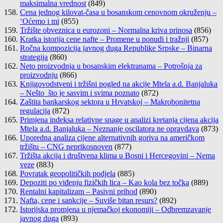
maksimalna vrednost
(849)
Cena jednog kilovat-časa u bosanskom cenovnom okruženju –
‘Oćemo i mi
(855)
Tržište obveznica u eurozoni – Normalna kriva prinosa
(856)
Kratka istorija cene nafte – Promene u ponudi i tražnji
(857)
Ročna kompozicija javnog duga Republike Srpske – Binarna
strategija
(860)
Neto proizvodnja u bosanskim elektranama – Potrošnja za
proizvodnju
(866)
Knjigovodstveni i tržišni pogled na akcije Mtela a.d. Banjaluka
– Nešto što je sasvim i svima poznato
(872)
Zaštita bankarskog sektora u Hrvatskoj – Makrobonitetna
regulacija
(872)
Primjena indeksa relativne snage u analizi kretanja cijena akcija
Mtela a.d. Banjaluka – Neznanje oscilatora ne opravdava
(873)
Uporedna analiza cijene alternativnih goriva na američkom
tržištu – CNG neprikosnoven
(877)
Tržišta akcija i društvena klima u Bosni i Hercegovini – Nema
veze
(883)
Povratak geopolitičkih podjela
(885)
Depoziti po viđenju fizičkih lica – Kao kola bez točka
(889)
Rentalni kapitalizam – Pasivni prihod
(890)
Nafta, cene i sankcije – Suviše bitan resurs?
(892)
Istorijska promjena u njemačkoj ekonomiji – Odbremzavanje
javnog duga
(893)