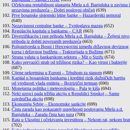
Očekivana rentabilnost ulaganja Mtela a.d. Banjaluka u zavisna i
nezavisna preduzeća – Dobri poslovni običaji
(639)
Prve bosanske sistemski bitne banke – Hazarderski nemoral
(640)
Nezavisnost centralne banke – Tvrdoglava mazga
(652)
Regulacija kapitala u bankama – CAR
(663)
Diverzifikacija i rast prihoda Mtela a.d. Banjaluka – Željeni nivo
prihoda iz dobiti povezanih preduzeća
(663)
Poljoprivreda u Bosni i Hercegovini između državnog deviznog
kursa i državnog budžeta – Traktorijada u Bužimu
(671)
Strana valuta u bankarskom sektoru – Mit o Sizifu
(674)
Kako prevazići strah od tržišnog rizika? – Kao virusi i bakterije
(687)
Cijene nekretnina u Europi – Trbuhom za stanom
(688)
Kapital u bosanskim bankama i kreditni rizik dužničkih hartija
od vrednosti vlada entiteta – Bezrizični tretman
(690)
Monetarna politika i meteorologija – Pala je kiša
(694)
Neki uzroci pada tržišta akcija u Republici Srpskoj – Samo
zajednička akcija
(698)
Ekonomija Srbije – Ekonomske sankcije
(699)
Čista zarada kao pokazatelj uspješnosti poslovanja Mtela a.d.
Banjaluka – Zarada čista kao suza
(700)
Rata u Ukrajini i očekivanja investitora – Nekom rat, nekom brat
(702)