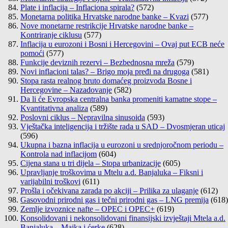
Plate i inflacija – Inflaciona spirala?
(572)
Monetarna politika Hrvatske narodne banke – Kvazi
(577)
Nove monetarne restrikcije Hrvatske narodne banke –
Kontriranje ciklusu
(577)
Inflacija u eurozoni i Bosni i Hercegovini – Ovaj put ECB neće
pomoći
(577)
Funkcije deviznih rezervi – Bezbednosna mreža
(579)
Novi inflacioni talas? – Brigo moja pređi na drugoga
(581)
Stopa rasta realnog bruto domaćeg proizvoda Bosne i
Hercegovine – Nazadovanje
(582)
Da li će Evropska centralna banka promeniti kamatne stope –
Kvantitativna analiza
(589)
Poslovni ciklus – Nepravilna sinusoida
(593)
Vještačka inteligencija i tržište rada u SAD – Dvosmjeran uticaj
(596)
Ukupna i bazna inflacija u eurozoni u srednjoročnom periodu –
Kontrola nad inflacijom
(604)
Cijena stana u tri dijela – Stopa urbanizacije
(605)
Upravljanje troškovima u Mtelu a.d. Banjaluka – Fiksni i
varijabilni troškovi
(611)
Prošla i očekivana zarada po akciji – Prilika za ulaganje
(612)
Gasovodni prirodni gas i tečni prirodni gas – LNG premija
(618)
Zemlje izvoznice nafte – OPEC i OPEC+
(619)
Konsolidovani i nekonsolidovani finansijski izvještaji Mtela a.d.
Banjaluka – Majka i ćerke
(628)