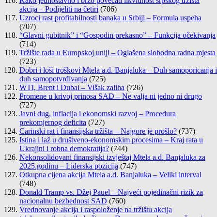
Kako jednostavno i brzo povećati likvidnost srpskog tržišta
akcija – Podijeliti na četiri
(706)
Uzroci rast profitabilnosti banaka u Srbiji – Formula uspeha
(707)
“Glavni gubitnik” i “Gospodin prekasno” – Funkcija očekivanja
(714)
Tržište rada u Europskoj uniji – Oglašena slobodna radna mjesta
(723)
Dobri i loši troškovi Mtela a.d. Banjaluka – Duh samoporicanja i
duh samopotvrđivanja
(725)
WTI, Brent i Dubai – Višak zaliha
(726)
Promene u krivoj prinosa SAD – Ne valja ni jedno ni drugo
(727)
Javni dug, inflacija i ekonomski razvoj – Procedura
prekomjernog deficita
(727)
Carinski rat i finansijska tržišta – Najgore je prošlo?
(737)
Istina i laž u društveno-ekonomskim procesima – Kraj rata u
Ukrajini i robna demokratija?
(744)
Nekonsolidovani finansijski izvještaj Mtela a.d. Banjaluka za
2025.godinu – Liderska pozicija
(747)
Otkupna cijena akcija Mtela a.d. Banjaluka – Veliki interval
(748)
Donald Tramp vs. Džej Pauel – Najveći pojedinačni rizik za
nacionalnu bezbednost SAD
(760)
Vrednovanje akcija i raspoloženje na tržištu akcija