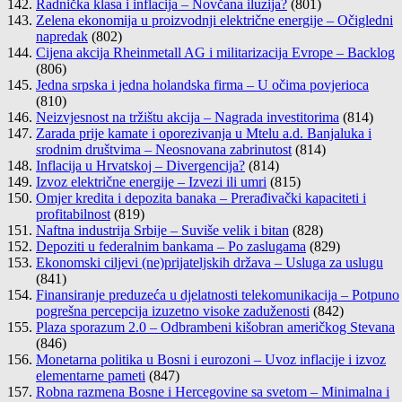
Radnička klasa i inflacija – Novčana iluzija?
(801)
Zelena ekonomija u proizvodnji električne energije – Očigledni
napredak
(802)
Cijena akcija Rheinmetall AG i militarizacija Evrope – Backlog
(806)
Jedna srpska i jedna holandska firma – U očima povjerioca
(810)
Neizvjesnost na tržištu akcija – Nagrada investitorima
(814)
Zarada prije kamate i oporezivanja u Mtelu a.d. Banjaluka i
srodnim društvima – Neosnovana zabrinutost
(814)
Inflacija u Hrvatskoj – Divergencija?
(814)
Izvoz električne energije – Izvezi ili umri
(815)
Omjer kredita i depozita banaka – Prerađivački kapaciteti i
profitabilnost
(819)
Naftna industrija Srbije – Suviše velik i bitan
(828)
Depoziti u federalnim bankama – Po zaslugama
(829)
Ekonomski ciljevi (ne)prijateljskih država – Usluga za uslugu
(841)
Finansiranje preduzeća u djelatnosti telekomunikacija – Potpuno
pogrešna percepcija izuzetno visoke zaduženosti
(842)
Plaza sporazum 2.0 – Odbrambeni kišobran američkog Stevana
(846)
Monetarna politika u Bosni i eurozoni – Uvoz inflacije i izvoz
elementarne pameti
(847)
Robna razmena Bosne i Hercegovine sa svetom – Minimalna i