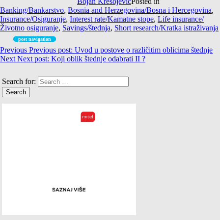
Bojan Kresojević
Posted in
Banking/Bankarstvo
,
Bosnia and Herzegovina/Bosna i Hercegovina
,
Insurance/Osiguranje
,
Interest rate/Kamatne stope
,
Life insurance/
Životno osiguranje
,
Savings/štednja
,
Short research/Kratka istraživanja
post navigation
Previous
Previous post:
Uvod u postove o različitim oblicima štednje
Next
Next post:
Koji oblik štednje odabrati II ?
Search for: