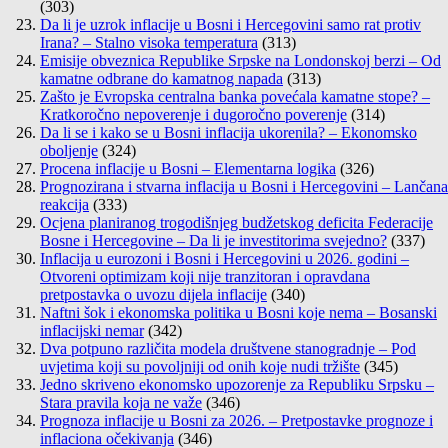
(303)
Da li je uzrok inflacije u Bosni i Hercegovini samo rat protiv
Irana? – Stalno visoka temperatura
(313)
Emisije obveznica Republike Srpske na Londonskoj berzi – Od
kamatne odbrane do kamatnog napada
(313)
Zašto je Evropska centralna banka povećala kamatne stope? –
Kratkoročno nepoverenje i dugoročno poverenje
(314)
Da li se i kako se u Bosni inflacija ukorenila? – Ekonomsko
oboljenje
(324)
Procena inflacije u Bosni – Elementarna logika
(326)
Prognozirana i stvarna inflacija u Bosni i Hercegovini – Lančana
reakcija
(333)
Ocjena planiranog trogodišnjeg budžetskog deficita Federacije
Bosne i Hercegovine – Da li je investitorima svejedno?
(337)
Inflacija u eurozoni i Bosni i Hercegovini u 2026. godini –
Otvoreni optimizam koji nije tranzitoran i opravdana
pretpostavka o uvozu dijela inflacije
(340)
Naftni šok i ekonomska politika u Bosni koje nema – Bosanski
inflacijski nemar
(342)
Dva potpuno različita modela društvene stanogradnje – Pod
uvjetima koji su povoljniji od onih koje nudi tržište
(345)
Jedno skriveno ekonomsko upozorenje za Republiku Srpsku –
Stara pravila koja ne važe
(346)
Prognoza inflacije u Bosni za 2026. – Pretpostavke prognoze i
inflaciona očekivanja
(346)