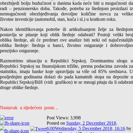
obezbijedi bolju budućnost u danima kada neće biti u mogućnosti da
radi – penzionersko doba. Takođe, potreba za štednjom proizilazi iz
nemogućnosti obezbjeđivanja dovoljne količine novca za velike
životne investicije (automobil, stan, kuća i sl.) u kratkom roku.
Nakon identifikovanja potrebe ili artikulisanjem želje za štednjom
postavlja se pitanje koji oblik štednje odabrati? Postoji veliki broj
oblika štednje, ali će predmet ove analize biti neki od najučestalijih
oblika štednje: štednja u banci, životno osiguranje i dobrovoljno
penzijsko osiguranje.
Razmotrimo situaciju u Republici Srpskoj. Dominantnu ulogu u
Republici Srpskoj na finansijskom tržište, prema podacima zavoda za
statistiku, imaju banke koje upravljaju sa više od 85% sredstava. U
posljednjim godinama dolazi do pada kamatnih stopa na depozite u
Republici Srpskoj/BiH (vidi grafikon) te se mnogi pitaju da li odabrati
druge oblike štednje.
Nastavak u sljedećem postu ..
Post Views:
3,998
Posted on
Sunday, 2 December 2018,
6:00
Wednesday, 5 December 2018, 16:16
by