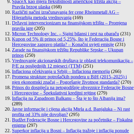
SpaceX kao mjera fleksibilnosti američkog tržišta akcija –
Pravila brzog ulaska
(168)
Različiti načini izračunavanja fer cene Rheinmetall AG –
Hijerarhija metoda vrednovanja
(169)
Državni intervencionizam na finansijskom tržištu – Promjena
pravila igre
(205)
Micron Technology Inc. – Sjajni bilansi i prst na obaraču
(231)
Kupon od 5% ili prinos od 5,25%, što je Federacija Bosne i
Hercegovine zapravo platila? – Konačni uvjeti emisije
(231)
Zarade na finansijskom tržištu Republike Srpske – Ukupan
prinos
(250)
Vrednovanje akcionarskih društava iz oblasti telekomunikacija –
P/E za posljednjih 12 mjeseci (TTM)
(251)
Inflaciona očekivanja u Srbiji – Inflaciona memorija
(266)
Promena strukture potrošačkih pondera u BiH (2015–2025) i
njen ekonomski značaj – Pogoršanje životnog standarda?
(270)
Prinos do dospijeća na petogodišnje obveznice Federacije Bosne
i Hercegovine – Špekulativni kreditni rejting
(279)
Inflacija na Zapadnom Balkanu – Šta je to što Albanija ima?
(289)
Javne informacije i cijena akcija Mtela a.d. Banjaluka – Ni rast
profita od 33% nije dovoljan?
(295)
Budžet Federacije Bosne i Hercegovine za početnike – Fiskalna
enigma
(297)
Superkor inflacija u Bosni – Inflacija tražnje i inflacija ponude