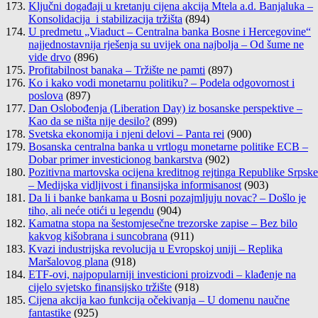
Ključni događaji u kretanju cijena akcija Mtela a.d. Banjaluka –
Konsolidacija i stabilizacija tržišta
(894)
U predmetu „Viaduct – Centralna banka Bosne i Hercegovine“
najjednostavnija rješenja su uvijek ona najbolja – Od šume ne
vide drvo
(896)
Profitabilnost banaka – Tržište ne pamti
(897)
Ko i kako vodi monetarnu politiku? – Podela odgovornost i
poslova
(897)
Dan Oslobođenja (Liberation Day) iz bosanske perspektive –
Kao da se ništa nije desilo?
(899)
Svetska ekonomija i njeni delovi – Panta rei
(900)
Bosanska centralna banka u vrtlogu monetarne politike ECB –
Dobar primer investicionog bankarstva
(902)
Pozitivna martovska ocijena kreditnog rejtinga Republike Srpske
– Medijska vidljivost i finansijska informisanost
(903)
Da li i banke bankama u Bosni pozajmljuju novac? – Došlo je
tiho, ali neće otići u legendu
(904)
Kamatna stopa na šestomjesečne trezorske zapise – Bez bilo
kakvog kišobrana i suncobrana
(911)
Kvazi industrijska revolucija u Evropskoj uniji – Replika
Maršalovog plana
(918)
ETF-ovi, najpopularniji investicioni proizvodi – klađenje na
cijelo svjetsko finansijsko tržište
(918)
Cijena akcija kao funkcija očekivanja – U domenu naučne
fantastike
(925)