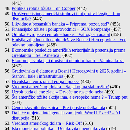
(441)
Politika i robna tržišta – dr. Copper
(442)
Društvene istine, američki strahovi i rat protiv Persije – Iran
disrupcija?
(443)
Likvidnost bosanskih banaka – Priprema, pozor, sad?
(453)
Finansijsko tržište i poluprovodnici – SOX kompanije
(457)
Odluka Evropske centralne banke – Vatrogasni aparat
(458)
Emisija vrijednosnih papira države Bosne i Hercegovine – Već
odavno punoljetan
(458)
Ekonomske posledice američkih teritorijalnih pretenzija prema
Grenlandu – Sell America?
(462)
Ekonomija sankcija i društveni nemiri u Iranu – Valutna kriza
(467)
Građevinska djelatnost u Bosni i Hercegovini u 2025. godini –
Stanovi, hale i infrastruktura
(468)
Hrvatska u eurozoni -Teorija i praksa
(480)
Vrednost američkog dolara – Sa jakog na slab režim?
(490)
Uzrok pada cijene zlata – Drveće ne raste do neba
(499)
Šta američko tržište akcija ima, a evropsko nema ? – Trump put
(504)
Cene državnih obveznica – Pre i posle početka rata
(505)
Da li će umjetna inteligencija zamijeniti Word i Excel? – AI
disrupcija
(513)
Vrednost američkog dolara – Risk-Off
(516)
Ista monetarna politika – Učinkovita i neučinkovita
(519)