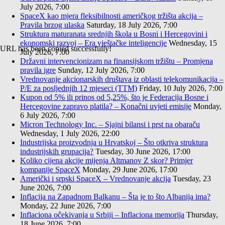
July 2026, 7:00
SpaceX kao mjera fleksibilnosti američkog tržišta akcija –
Pravila brzog ulaska
Saturday, 18 July 2026, 7:00
Struktura maturanata srednjih škola u Bosni i Hercegovini i
ekonomski razvoj – Era vještačke inteligencije
Wednesday, 15
URL has been copied successfully!
July 2026, 7:00
Državni intervencionizam na finansijskom tržištu – Promjena
pravila igre
Sunday, 12 July 2026, 7:00
Vrednovanje akcionarskih društava iz oblasti telekomunikacija –
P/E za posljednjih 12 mjeseci (TTM)
Friday, 10 July 2026, 7:00
Kupon od 5% ili prinos od 5,25%, što je Federacija Bosne i
Hercegovine zapravo platila? – Konačni uvjeti emisije
Monday,
6 July 2026, 7:00
Micron Technology Inc. – Sjajni bilansi i prst na obaraču
Wednesday, 1 July 2026, 22:00
Industrijska proizvodnja u Hrvatskoj – Što otkriva struktura
industrijskih grupacija?
Tuesday, 30 June 2026, 17:00
Koliko cijena akcije mijenja Altmanov Z skor? Primjer
kompanije SpaceX
Monday, 29 June 2026, 17:00
Američki i srpski SpaceX – Vrednovanje akcija
Tuesday, 23
June 2026, 7:00
Inflacija na Zapadnom Balkanu – Šta je to što Albanija ima?
Monday, 22 June 2026, 7:00
Inflaciona očekivanja u Srbiji – Inflaciona memorija
Thursday,
18 June 2026, 7:00