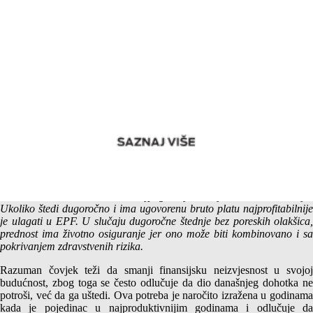
Koji oblik štednje odabrati I ?
Konačna odluka zavisi od potreba i mogućnosti pojedinca koji štedi.
Ako može štedi na kratak rok najpogodniji oblik je bankarska štednja.
Ukoliko štedi dugoročno i ima ugovorenu bruto platu najprofitabilnije
je ulagati u EPF. U slučaju dugoročne štednje bez poreskih olakšica,
prednost ima životno osiguranje jer ono može biti kombinovano i sa
pokrivanjem zdravstvenih rizika.
Razuman čovjek teži da smanji finansijsku neizvjesnost u svojoj
budućnost, zbog toga se često odlučuje da dio današnjeg dohotka ne
potroši, već da ga uštedi. Ova potreba je naročito izražena u godinama
kada je pojedinac u najproduktivnijim godinama i odlučuje da