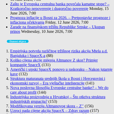
Zašto je Evropska centralna banka povećala kamatne stope? –
Kratkoročno nepoverenje i dugoročno poverenje
Monday, 15
June 2026, 7:00
Prognoza inflacije u Bosni za 2026. – Pretpostavke prognoze i
inflaciona očekivanja
Friday, 12 June 2026, 7:00
Zarade na finansijskom tržištu Republike Srpske – Ukupan
prinos
Wednesday, 10 June 2026, 7:00
čitanost objava
Empirijska potvrda različitog tržišnog rizika akcija Mtela a.d.
Banjaluka i SpaceX-a
(88)
Koliko cijena akcije mijenja Altmanov Z skor? Primjer
kompanije SpaceX
(131)
Američki i srpski SpaceX ponovo u raskoraku – Nakon jutarnje
kave
(132)
Struktura maturanata srednjih škola u Bosni i Hercegovini i
ekonomski razvoj – Era vještačke inteligencije
(141)
Nova poslovna filosofija Evropske centralne banke? – We do
care about profit
(144)
Industrijska proizvodnja u Hrvatskoj – Što otkriva struktura
industrijskih grupacija?
(153)
Modifikovana verzija Altmanovog skora – Z′′
(156)
Uzroci pada cijene akcija SpaceX – Zdrav razum
(157)