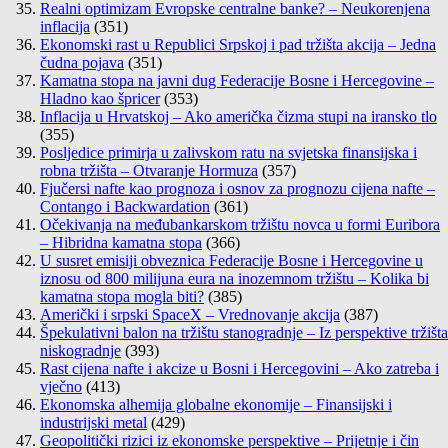
Realni optimizam Evropske centralne banke? – Neukorenjena
inflacija
(351)
Ekonomski rast u Republici Srpskoj i pad tržišta akcija – Jedna
čudna pojava
(351)
Kamatna stopa na javni dug Federacije Bosne i Hercegovine –
Hladno kao špricer
(353)
Inflacija u Hrvatskoj – Ako američka čizma stupi na iransko tlo
(355)
Posljedice primirja u zalivskom ratu na svjetska finansijska i
robna tržišta – Otvaranje Hormuza
(357)
Fjučersi nafte kao prognoza i osnov za prognozu cijena nafte –
Contango i Backwardation
(361)
Očekivanja na međubankarskom tržištu novca u formi Euribora
– Hibridna kamatna stopa
(366)
U susret emisiji obveznica Federacije Bosne i Hercegovine u
iznosu od 800 milijuna eura na inozemnom tržištu – Kolika bi
kamatna stopa mogla biti?
(385)
Američki i srpski SpaceX – Vrednovanje akcija
(387)
Špekulativni balon na tržištu stanogradnje – Iz perspektive tržišta
niskogradnje
(393)
Rast cijena nafte i akcize u Bosni i Hercegovini – Ako zatreba i
vječno
(413)
Ekonomska alhemija globalne ekonomije – Finansijski i
industrijski metal
(429)
Geopolitički rizici iz ekonomske perspektive – Prijetnje i čin