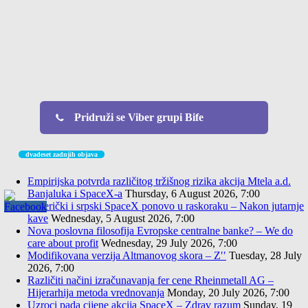
Pridruži se Viber grupi Bife
dvadeset zadnjih objava
Empirijska potvrda različitog tržišnog rizika akcija Mtela a.d.
Banjaluka i SpaceX-a
Thursday, 6 August 2026, 7:00
Američki i srpski SpaceX ponovo u raskoraku – Nakon jutarnje
kave
Wednesday, 5 August 2026, 7:00
Nova poslovna filosofija Evropske centralne banke? – We do
care about profit
Wednesday, 29 July 2026, 7:00
Modifikovana verzija Altmanovog skora – Z′′
Tuesday, 28 July
2026, 7:00
Različiti načini izračunavanja fer cene Rheinmetall AG –
Hijerarhija metoda vrednovanja
Monday, 20 July 2026, 7:00
Uzroci pada cijene akcija SpaceX – Zdrav razum
Sunday, 19