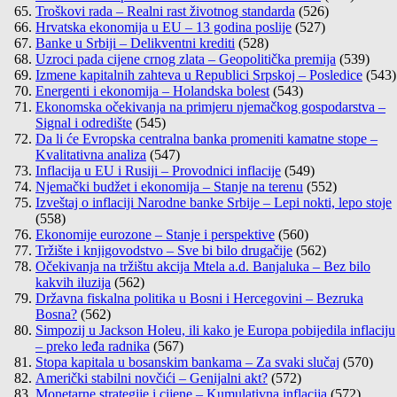
Troškovi rada – Realni rast životnog standarda
(526)
Hrvatska ekonomija u EU – 13 godina poslije
(527)
Banke u Srbiji – Delikventni krediti
(528)
Uzroci pada cijene crnog zlata – Geopolitička premija
(539)
Izmene kapitalnih zahteva u Republici Srpskoj – Posledice
(543)
Energenti i ekonomija – Holandska bolest
(543)
Ekonomska očekivanja na primjeru njemačkog gospodarstva –
Signal i odredište
(545)
Da li će Evropska centralna banka promeniti kamatne stope –
Kvalitativna analiza
(547)
Inflacija u EU i Rusiji – Provodnici inflacije
(549)
Njemački budžet i ekonomija – Stanje na terenu
(552)
Izveštaj o inflaciji Narodne banke Srbije – Lepi nokti, lepo stoje
(558)
Ekonomije eurozone – Stanje i perspektive
(560)
Tržište i knjigovodstvo – Sve bi bilo drugačije
(562)
Očekivanja na tržištu akcija Mtela a.d. Banjaluka – Bez bilo
kakvih iluzija
(562)
Državna fiskalna politika u Bosni i Hercegovini – Bezruka
Bosna?
(562)
Simpozij u Jackson Holeu, ili kako je Europa pobijedila inflaciju
– preko leđa radnika
(567)
Stopa kapitala u bosanskim bankama – Za svaki slučaj
(570)
Američki stabilni novčići – Genijalni akt?
(572)
Monetarne strategije i cijene – Kumulativna inflacija
(572)