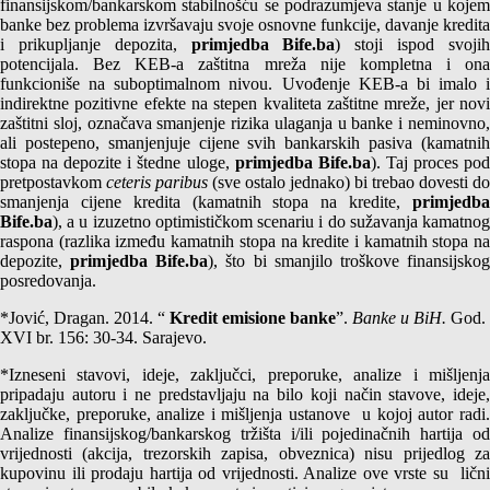
finansijskom/bankarskom stabilnošću se podrazumjeva stanje u kojem
banke bez problema izvršavaju svoje osnovne funkcije, davanje kredita
i prikupljanje depozita,
primjedba Bife.ba
) stoji ispod svoji
potencijala. Bez KEB-a zaštitna mreža nije kompletna i ona
funkcioniše na suboptimalnom nivou. Uvođenje KEB-a bi imalo i
indirektne pozitivne efekte na stepen kvaliteta zaštitne mreže, jer novi
zaštitni sloj, označava smanjenje rizika ulaganja u banke i neminovno,
ali postepeno, smanjenjuje cijene svih bankarskih pasiva (kamatnih
stopa na depozite i štedne uloge,
primjedba Bife.ba
). Taj proces po
pretpostavkom
ceteris paribus
(sve ostalo jednako) bi trebao dovesti do
smanjenja cijene kredita (kamatnih stopa na kredite,
primjedba
Bife.ba
), a u izuzetno optimističkom scenariu i do sužavanja kamatnog
raspona (razlika između kamatnih stopa na kredite i kamatnih stopa na
depozite,
primjedba Bife.ba
), što bi smanjilo troškove finansijsko
posredovanja.
*Jović, Dragan. 2014. “
Kredit emisione banke
”.
B
anke u BiH.
God.
XVI br. 156: 30-34. Sarajevo.
*Izneseni stavovi, ideje, zaključci, preporuke, analize i mišljenja
pripadaju autoru i ne predstavljaju na bilo koji način stavove, ideje,
zaključke, preporuke, analize i mišljenja ustanove u kojoj autor radi.
Analize finansijskog/bankarskog tržišta i/ili pojedinačnih hartija od
vrijednosti (akcija, trezorskih zapisa, obveznica) nisu prijedlog za
kupovinu ili prodaju hartija od vrijednosti. Analize ove vrste su lični