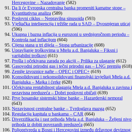
Hercegovine – Nazadovanje
(582)
Da li će Evropska centralna banka promeniti kamatne stope –
Kvantitativna analiza
(589)
Poslovni ciklus – Nepravilna sinusoida
(593)
Vještačka inteligencija i tržište rada u SAD – Dvosmjeran uticaj
(596)
Ukupna i bazna inflacija u eurozoni u srednjoročnom periodu –
Kontrola nad inflacijom
(604)
Cijena stana u tri dijela – Stopa urbanizacije
(608)
Upravljanje troškovima u Mtelu a.d. Banjaluka – Fiksni i
varijabilni troškovi
(611)
Prošla i očekivana zarada po akciji – Prilika za ulaganje
(612)
Gasovodni prirodni gas i tečni prirodni gas – LNG premija
(618)
Zemlje izvoznice nafte – OPEC i OPEC+
(619)
Konsolidovani i nekonsolidovani finansijski izvještaji Mtela a.d.
Banjaluka – Majka i ćerke
(628)
Očekivana rentabilnost ulaganja Mtela a.d. Banjaluka u zavisna i
nezavisna preduzeća – Dobri poslovni običaji
(639)
Prve bosanske sistemski bitne banke – Hazarderski nemoral
(643)
Nezavisnost centralne banke – Tvrdoglava mazga
(652)
Regulacija kapitala u bankama – CAR
(664)
Diverzifikacija i rast prihoda Mtela a.d. Banjaluka – Željeni nivo
prihoda iz dobiti povezanih preduzeća
(665)
Poljoprivreda u Bosni i Hercegovini između državnog deviznog