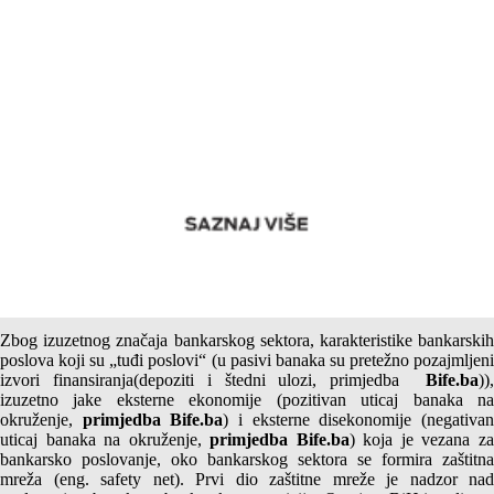
Sedmi razlog za uvođenje kredita emisione banke:
“Kompletiranje zaštitne mreže”
Nastavak prethodnog posta
Zbog izuzetnog značaja bankarskog sektora, karakteristike bankarskih
poslova koji su „tuđi poslovi“ (u pasivi banaka su pretežno pozajmljeni
izvori finansiranja(depoziti i štedni ulozi, primjedba
Bife.ba
)),
izuzetno jake eksterne ekonomije (pozitivan uticaj banaka na
okruženje,
primjedba Bife.ba
) i eksterne disekonomije (negativa
uticaj banaka na okruženje,
primjedba Bife.ba
) koja je vezana z
bankarsko poslovanje, oko bankarskog sektora se formira zaštitna
mreža (eng. safety net).
Prvi dio zaštitne mreže je nadzor nad