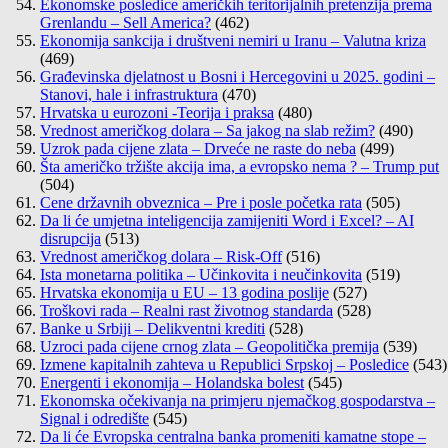
Ekonomske posledice američkih teritorijalnih pretenzija prema
Grenlandu – Sell America?
(462)
Ekonomija sankcija i društveni nemiri u Iranu – Valutna kriza
(469)
Građevinska djelatnost u Bosni i Hercegovini u 2025. godini –
Stanovi, hale i infrastruktura
(470)
Hrvatska u eurozoni -Teorija i praksa
(480)
Vrednost američkog dolara – Sa jakog na slab režim?
(490)
Uzrok pada cijene zlata – Drveće ne raste do neba
(499)
Šta američko tržište akcija ima, a evropsko nema ? – Trump put
(504)
Cene državnih obveznica – Pre i posle početka rata
(505)
Da li će umjetna inteligencija zamijeniti Word i Excel? – AI
disrupcija
(513)
Vrednost američkog dolara – Risk-Off
(516)
Ista monetarna politika – Učinkovita i neučinkovita
(519)
Hrvatska ekonomija u EU – 13 godina poslije
(527)
Troškovi rada – Realni rast životnog standarda
(528)
Banke u Srbiji – Delikventni krediti
(528)
Uzroci pada cijene crnog zlata – Geopolitička premija
(539)
Izmene kapitalnih zahteva u Republici Srpskoj – Posledice
(543)
Energenti i ekonomija – Holandska bolest
(545)
Ekonomska očekivanja na primjeru njemačkog gospodarstva –
Signal i odredište
(545)
Da li će Evropska centralna banka promeniti kamatne stope –