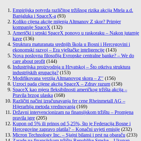
Empirijska potvrda različitog tržišnog rizika akcija Mtela a.d.
Banjaluka i SpaceX-a
(93)
Koliko cijena akcije mijenja Altmanov Z skor? Primjer
kompanije SpaceX
(132)
Američki i srpski SpaceX ponovo u raskoraku – Nakon jutarnje
kave
(136)
Struktura maturanata srednjih škola u Bosni i Hercegovini i
ekonomski razvoj – Era vještačke inteligencije
(143)
Nova poslovna filosofija Evropske centralne banke? – We do
care about profit
(144)
Industrijska proizvodnja u Hrvatskoj – Što otkriva struktura
industrijskih grupacija?
(153)
Modifikovana verzija Altmanovog skora – Z′′
(156)
Uzroci pada cijene akcija SpaceX – Zdrav razum
(158)
SpaceX kao mjera fleksibilnosti američkog tržišta akcija –
Pravila brzog ulaska
(168)
Različiti načini izračunavanja fer cene Rheinmetall AG –
Hijerarhija metoda vrednovanja
(169)
Državni intervencionizam na finansijskom tržištu – Promjena
pravila igre
(205)
Kupon od 5% ili prinos od 5,25%, što je Federacija Bosne i
Hercegovine zapravo platila? – Konačni uvjeti emisije
(232)
Micron Technology Inc. – Sjajni bilansi i prst na obaraču
(233)
Zarade na finansijskom tržištu Republike Srpske – Ukupan