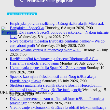
Pridruži se Viber grupi Bife
dvadeset zadnjih objava
Empirijska potvrda različitog tržišnog rizika akcija Mtela a.d.
Banjaluka i SpaceX-a
Thursday, 6 August 2026, 7:00
Američki i srpski SpaceX ponovo u raskoraku – Nakon jutarnje
kave
Wednesday, 5 August 2026, 7:00
Nova poslovna filosofija Evropske centralne banke? – We do
care about profit
Wednesday, 29 July 2026, 7:00
Modifikovana verzija Altmanovog skora – Z′′
Tuesday, 28 July
2026, 7:00
Različiti načini izračunavanja fer cene Rheinmetall AG –
Hijerarhija metoda vrednovanja
Monday, 20 July 2026, 7:00
Uzroci pada cijene akcija SpaceX – Zdrav razum
Sunday, 19
July 2026, 7:00
SpaceX kao mjera fleksibilnosti američkog tržišta akcija –
Pravila brzog ulaska
Saturday, 18 July 2026, 7:00
Struktura maturanata srednjih škola u Bosni i Hercegovini i
ekonomski razvoj – Era vještačke inteligencije
Wednesday, 15
URL has been copied successfully!
July 2026, 7:00
Državni intervencionizam na finansijskom tržištu – Promjena
pravila igre
Sunday, 12 July 2026, 7:00
Vrednovanje akcionarskih društava iz oblasti telekomunikacija –