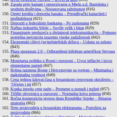
Zarada prije kamate i oporezivanja u Mtelu a.d. Banjaluka i
srodnim društvima – Neosnovana zabrinutost
(816)
Omjer kredita i depozita banaka – Prerađivački kapaciteti i
profitabilnost
(821)
Depoziti u federalnim bankama – Po zaslugama
(829)
Naftna industrija Srbije – Suviše velik i bitan
(829)
Finansiranje preduzeća u djelatnosti telekomunikacija – Potpuno
pogrešna percepcija izuzetno visoke zaduženosti
(842)
Ekonomski ciljevi (ne)prijateljskih država – Usluga za uslugu
(843)
Plaza sporazum 2.0 – Odbrambeni kišobran američkog Stevana
(846)
Monetarna politika u Bosni i eurozoni – Uvoz inflacije i izvoz
elementarne pameti
(847)
Robna razmena Bosne i Hercegovine sa svetom – Minimalna i
maksimalna vrednost
(849)
Cena jednog kilovat-časa u bosanskom cenovnom okruženju –
‘Oćemo i mi
(857)
Kratka istorija cene nafte – Promene u ponudi i tražnji
(857)
Tržište obveznica u eurozoni – Normalna kriva prinosa
(858)
Ročna kompozicija javnog duga Republike Srpske – Binarna
strategija
(862)
Neto proizvodnja u bosanskim elektranama – Potrošnja za
proizvodnju
(866)