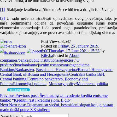
stavovi autora, a ne bilo kakva vrsta investicionog savjeta.
[1]
Slabljanje kvaliteta zaštitne mreže će biti tema drugih istraživanja.
[2]
U radu nećemo istraživati opravdanost ovog povećanja, iako je
naša preliminarna ocijena da povećanje osigurane sume nema
ekonomsko opravdanje i da pored toga, paradoksalno, predstavlja
varijablu koja smanjuje, a ne povećava stabilnost finansijskog sistema.
Post Views:
3,547
Posted on
Friday, 25 January 2019,
6:00
Thursday, 17 June 2021, 15:33
by
Bife.ba
Posted in
About
companies/banks/public institutions/agencies / O
preduzećima/bankama/javnim ustanovama/agencijama
,
Banking/Bankarstvo
,
Bosnia and Herzegovina/Bosna i Hercegovina
,
Central Bank of Bosnia and Herzegovina/Centralna banka BiH
,
Central banking/Centralno bankarstvo
,
Economy and
Politics/Ekonomija i politika
,
Monetary policy/Monetarna politika
post navigation
Previous
Previous post:
Šesti razlog za uvođenje kredita emisione
banke: “Kreditni rast i kreditni slom, II dio”
Next
Next post:
Dijamanti su vječni, besmisleni slogan koji je postao
marketinški potez XX stoljeća
Search for: