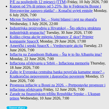
P/E za posljednjih 12 mjeseci (TTM)
Friday, 10 July 2026, 7:00
Kupon od 5% ili prinos od 5,25%, što je Federacija Bosne i
Hercegovine zapravo platila? – Konačni uvjeti emisije
Monday,
6 July 2026, 7:00
Micron Technology Inc. – Sjajni bilansi i prst na obaraču
Wednesday, 1 July 2026, 22:00
Industrijska proizvodnja u Hrvatskoj – Što otkriva struktura
industrijskih grupacija?
Tuesday, 30 June 2026, 17:00
Koliko cijena akcije mijenja Altmanov Z skor? Primjer
kompanije SpaceX
Monday, 29 June 2026, 17:00
Američki i srpski SpaceX – Vrednovanje akcija
Tuesday, 23
June 2026, 7:00
Inflacija na Zapadnom Balkanu – Šta je to što Albanija ima?
Monday, 22 June 2026, 7:00
Inflaciona očekivanja u Srbiji – Inflaciona memorija
Thursday,
18 June 2026, 7:00
Zašto je Evropska centralna banka povećala kamatne stope? –
Kratkoročno nepoverenje i dugoročno poverenje
Monday, 15
June 2026, 7:00
Prognoza inflacije u Bosni za 2026. – Pretpostavke prognoze i
inflaciona očekivanja
Friday, 12 June 2026, 7:00
Zarade na finansijskom tržištu Republike Srpske – Ukupan
prinos
Wednesday, 10 June 2026, 7:00
čitanost objava