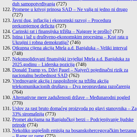
duh samopotvrđivanja
(727)
Promene u krivoj prinosa SAD – Ne valja ni jedno ni drugo
(727)
Javni dug, inflacija i ekonomski razvoj – Procedura
prekomjernog deficita
(727)
Carinski rat i finansijska tržišta – Najgore je prošlo?
(737)
Istina i laž u društveno-ekonomskim procesima – Kraj rata u
Ukrajini i robna demokratija?
(746)
Otkupna cijena akcija Mtela a.d. Banjaluka – Veliki interval
(748)
Nekonsolidovani finansijski izvještaj Mtela a.d. Banjaluka za
2025.godinu – Liderska pozicija
(748)
Donald Tramp vs. Džej Pauel – Najveći pojedinačni rizik za
nacionalnu bezbednost SAD
(762)
Vrednovanje akcija i raspoloženje na tržištu akcija
telekomunikacionih društava – Dva neopravdana razočarenja
(764)
Alternativne mere zaduženosti države – Međunarodni pogled
(770)
Uslov za rast bruto domaćeg proizvoda po glavi stanovnika – Za
33% siromašnija
(773)
Promet akcijama na Banjalučkoj berzi – Podcjenjivanje ljudske
prirode
(774)
Nekoliko uspješnih emisija na bosanskohercegovačkim berzama
– Rame uz rame
(775)