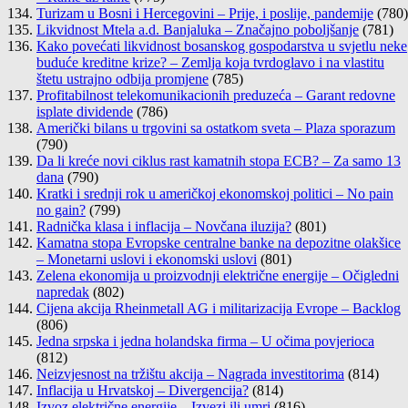
Turizam u Bosni i Hercegovini – Prije, i poslije, pandemije
(780)
Likvidnost Mtela a.d. Banjaluka – Značajno poboljšanje
(781)
Kako povećati likvidnost bosanskog gospodarstva u svjetlu neke
buduće kreditne krize? – Zemlja koja tvrdoglavo i na vlastitu
štetu ustrajno odbija promjene
(785)
Profitabilnost telekomunikacionih preduzeća – Garant redovne
isplate dividende
(786)
Američki bilans u trgovini sa ostatkom sveta – Plaza sporazum
(790)
Da li kreće novi ciklus rast kamatnih stopa ECB? – Za samo 13
dana
(790)
Kratki i srednji rok u američkoj ekonomskoj politici – No pain
no gain?
(799)
Radnička klasa i inflacija – Novčana iluzija?
(801)
Kamatna stopa Evropske centralne banke na depozitne olakšice
– Monetarni uslovi i ekonomski uslovi
(801)
Zelena ekonomija u proizvodnji električne energije – Očigledni
napredak
(802)
Cijena akcija Rheinmetall AG i militarizacija Evrope – Backlog
(806)
Jedna srpska i jedna holandska firma – U očima povjerioca
(812)
Neizvjesnost na tržištu akcija – Nagrada investitorima
(814)
Inflacija u Hrvatskoj – Divergencija?
(814)
Izvoz električne energije – Izvezi ili umri
(816)