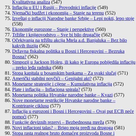
Kvalitativna analiza
(547)
Inflacija u EU i Rusiji – Provodnici inflacije
(549)
Njemački budžet i ekonomija – Stanje na terenu
(552)
Izveštaj o inflaciji Narodne banke Srbije – Lepi nokti, lepo stoje
(558)
Ekonomije eurozone – Stanje i perspektive
(560)
Tržište i knjigovodstvo – Sve bi bilo drugačije
(562)
Očekivanja na tržištu akcija Mtela a.d. Banjaluka – Bez bilo
kakvih iluzija
(562)
Državna fiskalna politika u Bosni i Hercegovini – Bezruka
Bosna?
(562)
Simpozij u Jackson Holeu, ili kako je Europa pobijedila inflaciju
– preko leđa radnika
(568)
Stopa kapitala u bosanskim bankama – Za svaki slučaj
(571)
Američki stabilni novčići – Genijalni akt?
(572)
Monetarne strategije i cijene – Kumulativna inflacija
(572)
Plate i inflacija – Inflaciona spirala?
(573)
Monetarna politika Hrvatske narodne banke – Kvazi
(577)
Nove monetarne restrikcije Hrvatske narodne banke –
Kontriranje ciklusu
(577)
Inflacija u eurozoni i Bosni i Hercegovini – Ovaj put ECB neće
pomoći
(577)
Funkcije deviznih rezervi – Bezbednosna mreža
(579)
Novi inflacioni talas? – Brigo moja pređi na drugoga
(581)
Stopa rasta realnog bruto domaćeg proizvoda Bosne i