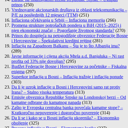
prinos
(250)
Vrednovanje akcionarskih društava iz oblasti telekomunikacija –
P/E za posljednjih 12 mjeseci (TTM)
(251)
Inflaciona očekivanja u Srbiji – Inflaciona memorija
(266)
Promena strukture potrošačkih pondera u BiH (2015–2025) i
njen ekonomski značaj – Pogoršanje životnog standarda?
(270)
Prinos do dospijeća na petogodišnje obveznice Federacije Bosne
i Hercegovine – Špekulativni kreditni rejting
(281)
Inflacija na Zapadnom Balkanu – Šta je to što Albanija ima?
(289)
Javne informacije i cijena akcija Mtela a.d. Banjaluka – Ni rast
profita od 33% nije dovoljan?
(295)
Budžet Federacije Bosne i Hercegovine za početnike – Fiskalna
enigma
(297)
Superkor inflacija u Bosni – Inflacija tražnje i inflacija ponude
(303)
Da li je uzrok inflacije u Bosni i Hercegovini samo rat protiv
Irana? – Stalno visoka temperatura
(313)
Emisije obveznica Republike Srpske na Londonskoj berzi – Od
kamatne odbrane do kamatnog napada
(313)
Zašto je Evropska centralna banka povećala kamatne stope? –
Kratkoročno nepoverenje i dugoročno poverenje
(314)
Da li se i kako se u Bosni inflacija ukorenila? – Ekonomsko
oboljenje
(325)