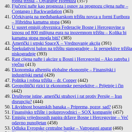
robna tržišta – Otvaranje Hormuza
(357)
Fjučersi nafte kao prognoza i osnov za prognozu cijena nafte –
Contango i Backwardation
(363)
Očekivanja na međubankarskom tržištu novca u formi Euribora
– Hibridna kamatna stopa
(366)
U susret emisiji obveznica Federacije Bosne i Hercegovine u
iznosu od 800 milijuna eura na inozemnom tržištu – Kolika bi
kamatna stopa mogla biti?
(385)
Američki i srpski SpaceX – Vrednovanje akcija
(391)
Špekulativni balon na tržištu stanogradnje – Iz perspektive tržišta
niskogradnje
(393)
Rast cijena nafte i akcize u Bosni i Hercegovini – Ako zatreba i
vječno
(413)
Ekonomska alhemija globalne ekonomije – Finansijski i
industrijski metal
(429)
Politika i robna tržišta – dr. Copper
(442)
Geopolitički rizici iz ekonomske perspektive – Prijetnje i čin
(442)
Društvene istine, američki strahovi i rat protiv Persije – Iran
disrupcija?
(444)
Likvidnost bosanskih banaka – Priprema, pozor, sad?
(453)
Finansijsko tržište i poluprovodnici – SOX kompanije
(457)
Emisija vrijednosnih papira države Bosne i Hercegovine – Već
odavno punoljetan
(458)
Odluka Evropske centralne banke – Vatrogasni aparat
(460)