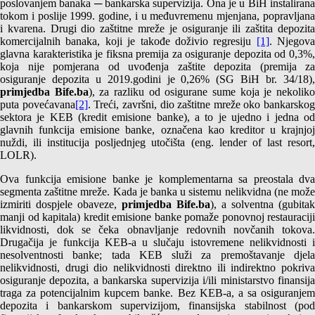
poslovanjem banaka ─ bankarska supervizija. Ona je u BiH instalirana
tokom i poslije 1999. godine, i u međuvremenu mjenjana, popravljana
i kvarena. Drugi dio zaštitne mreže je osiguranje ili zaštita depozita
komercijalnih banaka, koji je takođe doživio regresiju
[1]
. Njegova
glavna karakteristika je fiksna premija za osiguranje depozita od 0,3%,
koja nije pomjerana od uvođenja zaštite depozita (premija za
osiguranje depozita u 2019.godini je 0,26% (SG BiH br. 34/18),
primjedba Bife.ba
), za razliku od osigurane sume koja je nekolik
puta povećavana
[2]
. Treći, završni, dio zaštitne mreže oko bankarskog
sektora je KEB (kredit emisione banke), a to je ujedno i jedna od
glavnih funkcija emisione banke, označena kao kreditor u krajnjoj
nuždi, ili institucija posljednjeg utočišta (eng. lender of last resort,
LOLR).
Ova funkcija emisione banke je komplementarna sa preostala dva
segmenta zaštitne mreže. Kada je banka u sistemu nelikvidna (ne može
izmiriti dospjele obaveze,
primjedba Bife.ba
), a solventna (gubitak
manji od kapitala) kredit emisione banke pomaže ponovnoj restauraciji
likvidnosti, dok se čeka obnavljanje redovnih novčanih tokova.
Drugačija je funkcija KEB-a u slučaju istovremene nelikvidnosti i
nesolventnosti banke; tada KEB služi za premoštavanje djela
nelikvidnosti, drugi dio nelikvidnosti direktno ili indirektno pokriva
osiguranje depozita, a bankarska supervizija i/ili ministarstvo finansija
traga za potencijalnim kupcem banke. Bez KEB-a, a sa osiguranjem
depozita i bankarskom supervizijom, finansijska stabilnost (pod