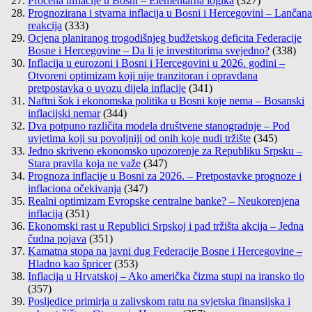
Procena inflacije u Bosni – Elementarna logika
(327)
Prognozirana i stvarna inflacija u Bosni i Hercegovini – Lančana
reakcija
(333)
Ocjena planiranog trogodišnjeg budžetskog deficita Federacije
Bosne i Hercegovine – Da li je investitorima svejedno?
(338)
Inflacija u eurozoni i Bosni i Hercegovini u 2026. godini –
Otvoreni optimizam koji nije tranzitoran i opravdana
pretpostavka o uvozu dijela inflacije
(341)
Naftni šok i ekonomska politika u Bosni koje nema – Bosanski
inflacijski nemar
(344)
Dva potpuno različita modela društvene stanogradnje – Pod
uvjetima koji su povoljniji od onih koje nudi tržište
(345)
Jedno skriveno ekonomsko upozorenje za Republiku Srpsku –
Stara pravila koja ne važe
(347)
Prognoza inflacije u Bosni za 2026. – Pretpostavke prognoze i
inflaciona očekivanja
(347)
Realni optimizam Evropske centralne banke? – Neukorenjena
inflacija
(351)
Ekonomski rast u Republici Srpskoj i pad tržišta akcija – Jedna
čudna pojava
(351)
Kamatna stopa na javni dug Federacije Bosne i Hercegovine –
Hladno kao špricer
(353)
Inflacija u Hrvatskoj – Ako američka čizma stupi na iransko tlo
(357)
Posljedice primirja u zalivskom ratu na svjetska finansijska i