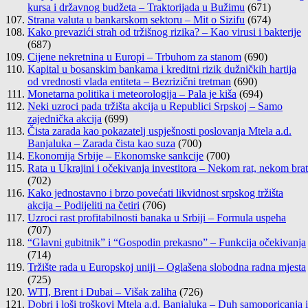
kursa i državnog budžeta – Traktorijada u Bužimu
(671)
Strana valuta u bankarskom sektoru – Mit o Sizifu
(674)
Kako prevazići strah od tržišnog rizika? – Kao virusi i bakterije
(687)
Cijene nekretnina u Europi – Trbuhom za stanom
(690)
Kapital u bosanskim bankama i kreditni rizik dužničkih hartija
od vrednosti vlada entiteta – Bezrizični tretman
(690)
Monetarna politika i meteorologija – Pala je kiša
(694)
Neki uzroci pada tržišta akcija u Republici Srpskoj – Samo
zajednička akcija
(699)
Čista zarada kao pokazatelj uspješnosti poslovanja Mtela a.d.
Banjaluka – Zarada čista kao suza
(700)
Ekonomija Srbije – Ekonomske sankcije
(700)
Rata u Ukrajini i očekivanja investitora – Nekom rat, nekom brat
(702)
Kako jednostavno i brzo povećati likvidnost srpskog tržišta
akcija – Podijeliti na četiri
(706)
Uzroci rast profitabilnosti banaka u Srbiji – Formula uspeha
(707)
“Glavni gubitnik” i “Gospodin prekasno” – Funkcija očekivanja
(714)
Tržište rada u Europskoj uniji – Oglašena slobodna radna mjesta
(725)
WTI, Brent i Dubai – Višak zaliha
(726)
Dobri i loši troškovi Mtela a.d. Banjaluka – Duh samoporicanja i