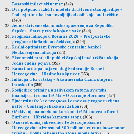
Bosanski inflacijski nemar
(342)
Dva potpuno različita modela društvene stanogradnje –
Pod uvjetima koji su povoljniji od onih koje nudi tržište
(343)
Jedno skriveno ekonomsko upozorenje za Republiku
Srpsku – Stara pravila koja ne važe
(344)
Prognoza inflacije u Bosni za 2026. – Pretpostavke
prognoze i inflaciona očekivanja
(344)
Realni optimizam Evropske centralne banke? –
Neukorenjena inflacija
(351)
Ekonomski rast u Republici Srpskoj i pad tržišta akcija –
Jedna čudna pojava
(351)
Kamatna stopa na javni dug Federacije Bosne i
Hercegovine – Hladno kao špricer
(353)
Inflacija u Hrvatskoj – Ako američka čizma stupi na
iransko tlo
(355)
Posljedice primirja u zalivskom ratu na svjetska
finansijska i robna tržišta – Otvaranje Hormuza
(357)
Fjučersi nafte kao prognoza i osnov za prognozu cijena
nafte – Contango i Backwardation
(361)
Očekivanja na međubankarskom tržištu novca u formi
Euribora – Hibridna kamatna stopa
(366)
U susret emisiji obveznica Federacije Bosne i
Hercegovine u iznosu od 800 milijuna eura na inozemnom
tržištu – Kolika bi kamatna stopa mogla biti?
(385)