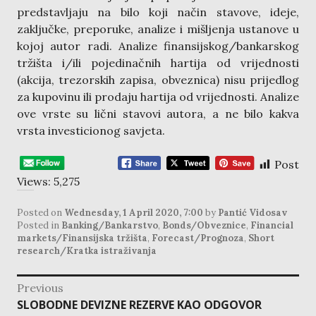
predstavljaju na bilo koji način stavove, ideje,
zaključke, preporuke, analize i mišljenja ustanove u
kojoj autor radi. Analize finansijskog/bankarskog
tržišta i/ili pojedinačnih hartija od vrijednosti
(akcija, trezorskih zapisa, obveznica) nisu prijedlog
za kupovinu ili prodaju hartija od vrijednosti. Analize
ove vrste su lični stavovi autora, a ne bilo kakva
vrsta investicionog savjeta.
Post
Views:
5,275
Posted on
Wednesday, 1 April 2020, 7:00
by
Pantić Vidosav
Posted in
Banking/Bankarstvo
,
Bonds/Obveznice
,
Financial
markets/Finansijska tržišta
,
Forecast/Prognoza
,
Short
research/Kratka istraživanja
post
Previous
navigation
Previous
SLOBODNE DEVIZNE REZERVE KAO ODGOVOR