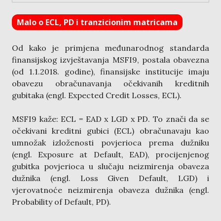
Malo o ECL, PD i tranzicionim matricama
Od kako je primjena međunarodnog standarda
finansijskog izvještavanja MSFI9, postala obavezna
(od 1.1.2018. godine), finansijske institucije imaju
obavezu obračunavanja očekivanih kreditnih
gubitaka (engl. Expected Credit Losses, ECL).
MSFI9 kaže: ECL = EAD x LGD x PD. To znači da se
očekivani kreditni gubici (ECL) obračunavaju kao
umnožak izloženosti povjerioca prema dužniku
(engl. Exposure at Default, EAD), procijenjenog
gubitka povjerioca u slučaju neizmirenja obaveza
dužnika (engl. Loss Given Default, LGD) i
vjerovatnoće neizmirenja obaveza dužnika (engl.
Probability of Default, PD).