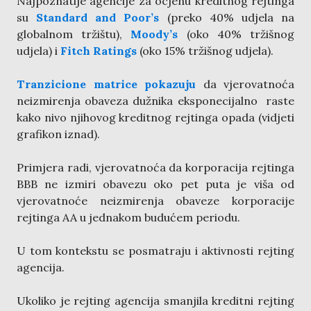
Najpoznatije agencije za ocjenu kreditnog rejtinga
su
Standard and Poor’s
(preko 40% udjela na
globalnom tržištu),
Moody’s
(oko 40% tržišnog
udjela) i
Fitch Ratings
(oko 15% tržišnog udjela).
Tranzicione matrice pokazuju
da vjerovatnoća
neizmirenja obaveza dužnika eksponecijalno raste
kako nivo njihovog kreditnog rejtinga opada (vidjeti
grafikon iznad).
Primjera radi, vjerovatnoća da korporacija rejtinga
BBB ne izmiri obavezu oko pet puta je viša od
vjerovatnoće neizmirenja obaveze korporacije
rejtinga AA u jednakom budućem periodu.
U tom kontekstu se posmatraju i aktivnosti rejting
agencija.
Ukoliko je rejting agencija smanjila kreditni rejting