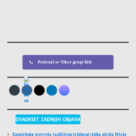
Pridruži se Viber grupi Bife
DVADESET ZADNJIH OBJAVA
Empirijska potvrda različitog tržišnog rizika akcija Mtela