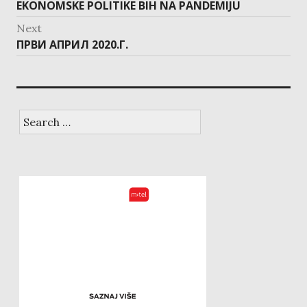
post:
EKONOMSKE POLITIKE BIH NA PANDEMIJU
Next
Next
ПРВИ АПРИЛ 2020.Г.
post:
Search
for: