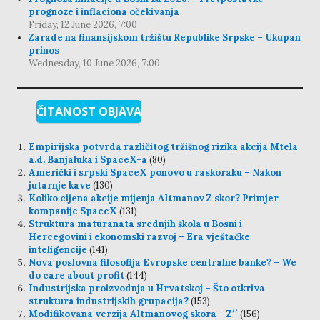
prognoze i inflaciona očekivanja
Friday, 12 June 2026, 7:00
Zarade na finansijskom tržištu Republike Srpske – Ukupan
prinos
Wednesday, 10 June 2026, 7:00
ČITANOST OBJAVA
Empirijska potvrda različitog tržišnog rizika akcija Mtela
a.d. Banjaluka i SpaceX-a
(80)
Američki i srpski SpaceX ponovo u raskoraku – Nakon
jutarnje kave
(130)
Koliko cijena akcije mijenja Altmanov Z skor? Primjer
kompanije SpaceX
(131)
Struktura maturanata srednjih škola u Bosni i
Hercegovini i ekonomski razvoj – Era vještačke
inteligencije
(141)
Nova poslovna filosofija Evropske centralne banke? – We
do care about profit
(144)
Industrijska proizvodnja u Hrvatskoj – Što otkriva
struktura industrijskih grupacija?
(153)
Modifikovana verzija Altmanovog skora – Z′′
(156)