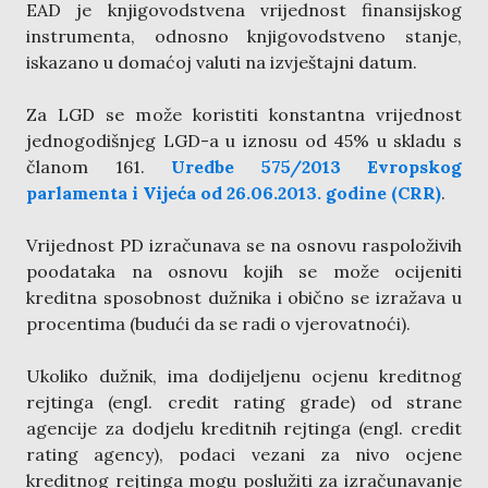
EAD je knjigovodstvena vrijednost finansijskog
instrumenta, odnosno knjigovodstveno stanje,
iskazano u domaćoj valuti na izvještajni datum.
Za LGD se može koristiti konstantna vrijednost
jednogodišnjeg LGD-a u iznosu od 45% u skladu s
članom 161.
Uredbe 575/2013 Evropskog
parlamenta i Vijeća od 26.06.2013. godine (CRR)
.
Vrijednost PD izračunava se na osnovu raspoloživih
poodataka na osnovu kojih se može ocijeniti
kreditna sposobnost dužnika i obično se izražava u
procentima (budući da se radi o vjerovatnoći).
Ukoliko dužnik, ima dodijeljenu ocjenu kreditnog
rejtinga (engl. credit rating grade) od strane
agencije za dodjelu kreditnih rejtinga (engl. credit
rating agency), podaci vezani za nivo ocjene
kreditnog rejtinga mogu poslužiti za izračunavanje