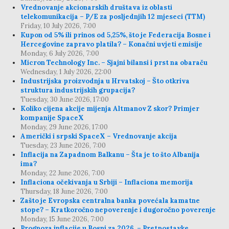
Vrednovanje akcionarskih društava iz oblasti
telekomunikacija – P/E za posljednjih 12 mjeseci (TTM)
Friday, 10 July 2026, 7:00
Kupon od 5% ili prinos od 5,25%, što je Federacija Bosne i
Hercegovine zapravo platila? – Konačni uvjeti emisije
Monday, 6 July 2026, 7:00
Micron Technology Inc. – Sjajni bilansi i prst na obaraču
Wednesday, 1 July 2026, 22:00
Industrijska proizvodnja u Hrvatskoj – Što otkriva
struktura industrijskih grupacija?
Tuesday, 30 June 2026, 17:00
Koliko cijena akcije mijenja Altmanov Z skor? Primjer
kompanije SpaceX
Monday, 29 June 2026, 17:00
Američki i srpski SpaceX – Vrednovanje akcija
Tuesday, 23 June 2026, 7:00
Inflacija na Zapadnom Balkanu – Šta je to što Albanija
ima?
Monday, 22 June 2026, 7:00
Inflaciona očekivanja u Srbiji – Inflaciona memorija
Thursday, 18 June 2026, 7:00
Zašto je Evropska centralna banka povećala kamatne
stope? – Kratkoročno nepoverenje i dugoročno poverenje
Monday, 15 June 2026, 7:00
Prognoza inflacije u Bosni za 2026. – Pretpostavke