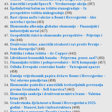
Američki i srpski SpaceX – Vrednovanje akcija
(387)
Špekulativni balon na tržištu stanogradnje – Iz
perspektive tržišta niskogradnje
(391)
Rast cijena nafte i akcize u Bosni i Hercegovini – Ako
zatreba i vječno
(413)
Ekonomska alhemija globalne ekonomije – Finansijski i
industrijski metal
(427)
Geopolitički rizici iz ekonomske perspektive – Prijetnje i
čin
(441)
Društvene istine, američki strahovi i rat protiv Persije –
Iran disrupcija?
(441)
Politika i robna tržišta – dr. Copper
(442)
Likvidnost bosanskih banaka – Priprema, pozor, sad?
(451)
Finansijsko tržište i poluprovodnici – SOX kompanije
(457)
Odluka Evropske centralne banke – Vatrogasni aparat
(458)
Emisija vrijednosnih papira države Bosne i Hercegovine –
Već odavno punoljetan
(458)
Ekonomske posledice američkih teritorijalnih pretenzija
prema Grenlandu – Sell America?
(462)
Ekonomija sankcija i društveni nemiri u Iranu – Valutna
kriza
(467)
Građevinska djelatnost u Bosni i Hercegovini u 2025.
godini – Stanovi, hale i infrastruktura
(468)
Hrvatska u eurozoni -Teorija i praksa
(480)