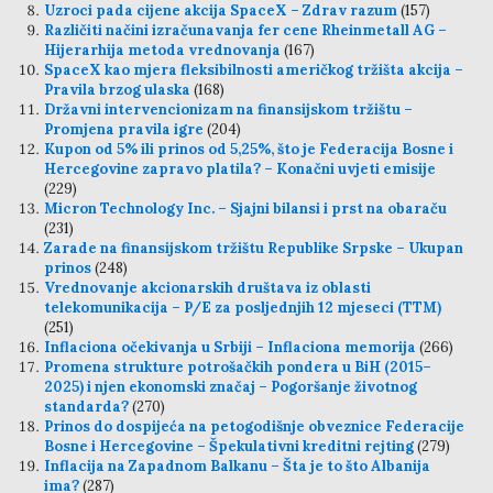
Uzroci pada cijene akcija SpaceX – Zdrav razum
(157)
Različiti načini izračunavanja fer cene Rheinmetall AG –
Hijerarhija metoda vrednovanja
(167)
SpaceX kao mjera fleksibilnosti američkog tržišta akcija –
Pravila brzog ulaska
(168)
Državni intervencionizam na finansijskom tržištu –
Promjena pravila igre
(204)
Kupon od 5% ili prinos od 5,25%, što je Federacija Bosne i
Hercegovine zapravo platila? – Konačni uvjeti emisije
(229)
Micron Technology Inc. – Sjajni bilansi i prst na obaraču
(231)
Zarade na finansijskom tržištu Republike Srpske – Ukupan
prinos
(248)
Vrednovanje akcionarskih društava iz oblasti
telekomunikacija – P/E za posljednjih 12 mjeseci (TTM)
(251)
Inflaciona očekivanja u Srbiji – Inflaciona memorija
(266)
Promena strukture potrošačkih pondera u BiH (2015–
2025) i njen ekonomski značaj – Pogoršanje životnog
standarda?
(270)
Prinos do dospijeća na petogodišnje obveznice Federacije
Bosne i Hercegovine – Špekulativni kreditni rejting
(279)
Inflacija na Zapadnom Balkanu – Šta je to što Albanija
ima?
(287)