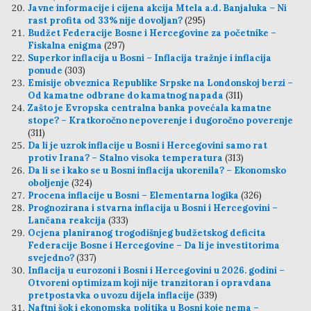
Javne informacije i cijena akcija Mtela a.d. Banjaluka – Ni
rast profita od 33% nije dovoljan?
(295)
Budžet Federacije Bosne i Hercegovine za početnike –
Fiskalna enigma
(297)
Superkor inflacija u Bosni – Inflacija tražnje i inflacija
ponude
(303)
Emisije obveznica Republike Srpske na Londonskoj berzi –
Od kamatne odbrane do kamatnog napada
(311)
Zašto je Evropska centralna banka povećala kamatne
stope? – Kratkoročno nepoverenje i dugoročno poverenje
(311)
Da li je uzrok inflacije u Bosni i Hercegovini samo rat
protiv Irana? – Stalno visoka temperatura
(313)
Da li se i kako se u Bosni inflacija ukorenila? – Ekonomsko
oboljenje
(324)
Procena inflacije u Bosni – Elementarna logika
(326)
Prognozirana i stvarna inflacija u Bosni i Hercegovini –
Lančana reakcija
(333)
Ocjena planiranog trogodišnjeg budžetskog deficita
Federacije Bosne i Hercegovine – Da li je investitorima
svejedno?
(337)
Inflacija u eurozoni i Bosni i Hercegovini u 2026. godini –
Otvoreni optimizam koji nije tranzitoran i opravdana
pretpostavka o uvozu dijela inflacije
(339)
Naftni šok i ekonomska politika u Bosni koje nema –