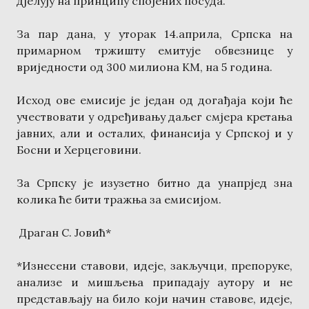
дјелују на принципу спојених посуда.
За пар дана, у уторак 14.априла, Српска на
примарном тржишту емитује обвезнице у
вриједности од 300 милиона КМ, на 5 година.
Исход ове емисије је један од догађаја који ће
учествовати у одређивању даљег смјера кретања
јавних, али и осталих, финансија у Српској и у
Босни и Херцеговини.
За Српску је изузетно битно да унапрјед зна
колика ће бити тражња за емисијом.
Драган С. Јовић*
*Изнесени ставови, идеје, закључци, препоруке,
анализе и мишљења припадају аутору и не
представљају на било који начин ставове, идеје,