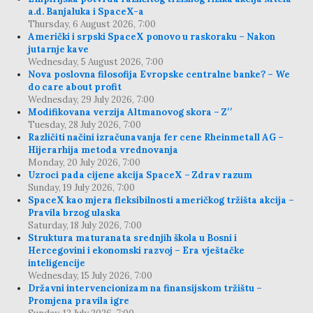
a.d. Banjaluka i SpaceX-a
Thursday, 6 August 2026, 7:00
Američki i srpski SpaceX ponovo u raskoraku – Nakon
jutarnje kave
Wednesday, 5 August 2026, 7:00
Nova poslovna filosofija Evropske centralne banke? – We
do care about profit
Wednesday, 29 July 2026, 7:00
Modifikovana verzija Altmanovog skora – Z′′
Tuesday, 28 July 2026, 7:00
Različiti načini izračunavanja fer cene Rheinmetall AG –
Hijerarhija metoda vrednovanja
Monday, 20 July 2026, 7:00
Uzroci pada cijene akcija SpaceX – Zdrav razum
Sunday, 19 July 2026, 7:00
SpaceX kao mjera fleksibilnosti američkog tržišta akcija –
Pravila brzog ulaska
Saturday, 18 July 2026, 7:00
Struktura maturanata srednjih škola u Bosni i
Hercegovini i ekonomski razvoj – Era vještačke
inteligencije
Wednesday, 15 July 2026, 7:00
Državni intervencionizam na finansijskom tržištu –
Promjena pravila igre