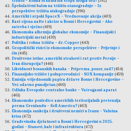
tržištu – Kolika bi kamatna stopa mogla biti?
(392)
Špekulativni balon na tržištu stanogradnje – Iz
perspektive tržišta niskogradnje
(396)
Američki i srpski SpaceX – Vrednovanje akcija
(403)
Rast cijena nafte i akcize u Bosni i Hercegovini – Ako
zatreba i vječno
(419)
Ekonomska alhemija globalne ekonomije – Finansijski i
industrijski metal
(430)
Politika i robna tržišta – dr. Copper
(443)
Geopolitički rizici iz ekonomske perspektive – Prijetnje i
čin
(445)
Društvene istine, američki strahovi i rat protiv Persije –
Iran disrupcija?
(446)
Likvidnost bosanskih banaka – Priprema, pozor, sad?
(454)
Finansijsko tržište i poluprovodnici – SOX kompanije
(459)
Emisija vrijednosnih papira države Bosne i Hercegovine –
Već odavno punoljetan
(460)
Odluka Evropske centralne banke – Vatrogasni aparat
(461)
Ekonomske posledice američkih teritorijalnih pretenzija
prema Grenlandu – Sell America?
(463)
Ekonomija sankcija i društveni nemiri u Iranu – Valutna
kriza
(472)
Građevinska djelatnost u Bosni i Hercegovini u 2025.
godini – Stanovi, hale i infrastruktura
(472)