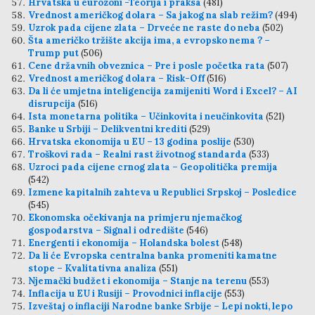
Hrvatska u eurozoni -Teorija i praksa
(481)
Vrednost američkog dolara – Sa jakog na slab režim?
(494)
Uzrok pada cijene zlata – Drveće ne raste do neba
(502)
Šta američko tržište akcija ima, a evropsko nema ? –
Trump put
(506)
Cene državnih obveznica – Pre i posle početka rata
(507)
Vrednost američkog dolara – Risk-Off
(516)
Da li će umjetna inteligencija zamijeniti Word i Excel? – AI
disrupcija
(516)
Ista monetarna politika – Učinkovita i neučinkovita
(521)
Banke u Srbiji – Delikventni krediti
(529)
Hrvatska ekonomija u EU – 13 godina poslije
(530)
Troškovi rada – Realni rast životnog standarda
(533)
Uzroci pada cijene crnog zlata – Geopolitička premija
(542)
Izmene kapitalnih zahteva u Republici Srpskoj – Posledice
(545)
Ekonomska očekivanja na primjeru njemačkog
gospodarstva – Signal i odredište
(546)
Energenti i ekonomija – Holandska bolest
(548)
Da li će Evropska centralna banka promeniti kamatne
stope – Kvalitativna analiza
(551)
Njemački budžet i ekonomija – Stanje na terenu
(553)
Inflacija u EU i Rusiji – Provodnici inflacije
(553)
Izveštaj o inflaciji Narodne banke Srbije – Lepi nokti, lepo