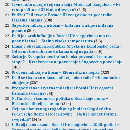
Javne informacije i cijena akcija Mtela a.d. Banjaluka – Ni
rast profita od 33% nije dovoljan?
(296)
Budžet Federacije Bosne i Hercegovine za početnike –
Fiskalna enigma
(298)
Superkor inflacija u Bosni – Inflacija tražnje i inflacija
ponude
(308)
Da li je uzrok inflacije u Bosni i Hercegovini samo rat
protiv Irana? – Stalno visoka temperatura
(316)
Emisije obveznica Republike Srpske na Londonskoj berzi –
Od kamatne odbrane do kamatnog napada
(316)
Zašto je Evropska centralna banka povećala kamatne
stope? – Kratkoročno nepoverenje i dugoročno poverenje
(316)
Procena inflacije u Bosni – Elementarna logika
(328)
Da li se i kako se u Bosni inflacija ukorenila? – Ekonomsko
oboljenje
(330)
Prognozirana i stvarna inflacija u Bosni i Hercegovini –
Lančana reakcija
(341)
Naftni šok i ekonomska politika u Bosni koje nema –
Bosanski inflacijski nemar
(344)
Ocjena planiranog trogodišnjeg budžetskog deficita
Federacije Bosne i Hercegovine – Da li je investitorima
svejedno?
(344)
Inflacija u eurozoni i Bosni i Hercegovini u 2026. godini –
Otvoreni optimizam koji nije tranzitoran i opravdana