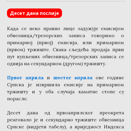
Десет дана послије
Када се неко правно лице задужује емисијом
обвезница/трезорских записа говоримо о
примарној (првој) емисија, или примарном
(првом) тржиште. Свака сљедећа продаја први
пут купљених обвезница/трезорских записа се
одвија на секундарном (другом) тржишту.
Првог априла
и
шестог априла
ове године
Српска је извршила емисије на примарном
тржишту и у оба случаја каматне стопе су
порасле.
Десет дана од првоаприлског преокрета
реаговало је и секундарно тржиште обвезница
Српске (видјети табелу), а вриједност Индекса