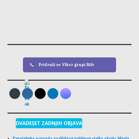
Pridruži se Viber grupi Bife
DVADESET ZADNJIH OBJAVA
Empirijska potvrda različitog tržišnog rizika akcija Mtela