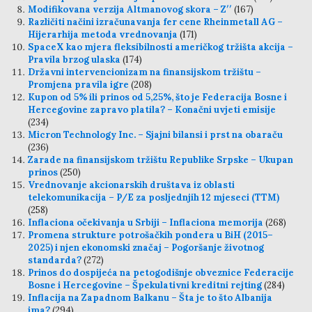
Modifikovana verzija Altmanovog skora – Z′′
(167)
Različiti načini izračunavanja fer cene Rheinmetall AG –
Hijerarhija metoda vrednovanja
(171)
SpaceX kao mjera fleksibilnosti američkog tržišta akcija –
Pravila brzog ulaska
(174)
Državni intervencionizam na finansijskom tržištu –
Promjena pravila igre
(208)
Kupon od 5% ili prinos od 5,25%, što je Federacija Bosne i
Hercegovine zapravo platila? – Konačni uvjeti emisije
(234)
Micron Technology Inc. – Sjajni bilansi i prst na obaraču
(236)
Zarade na finansijskom tržištu Republike Srpske – Ukupan
prinos
(250)
Vrednovanje akcionarskih društava iz oblasti
telekomunikacija – P/E za posljednjih 12 mjeseci (TTM)
(258)
Inflaciona očekivanja u Srbiji – Inflaciona memorija
(268)
Promena strukture potrošačkih pondera u BiH (2015–
2025) i njen ekonomski značaj – Pogoršanje životnog
standarda?
(272)
Prinos do dospijeća na petogodišnje obveznice Federacije
Bosne i Hercegovine – Špekulativni kreditni rejting
(284)
Inflacija na Zapadnom Balkanu – Šta je to što Albanija
ima?
(294)