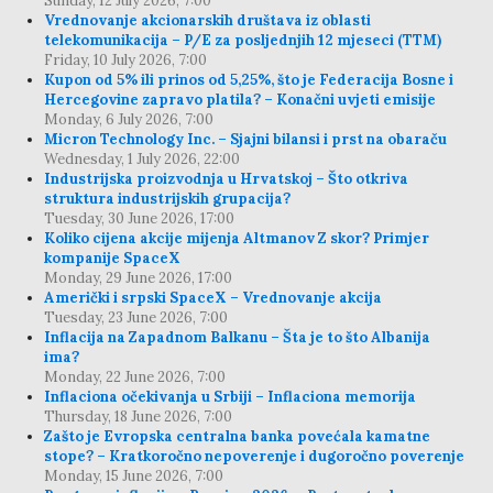
Sunday, 12 July 2026, 7:00
Vrednovanje akcionarskih društava iz oblasti
telekomunikacija – P/E za posljednjih 12 mjeseci (TTM)
Friday, 10 July 2026, 7:00
Kupon od 5% ili prinos od 5,25%, što je Federacija Bosne i
Hercegovine zapravo platila? – Konačni uvjeti emisije
Monday, 6 July 2026, 7:00
Micron Technology Inc. – Sjajni bilansi i prst na obaraču
Wednesday, 1 July 2026, 22:00
Industrijska proizvodnja u Hrvatskoj – Što otkriva
struktura industrijskih grupacija?
Tuesday, 30 June 2026, 17:00
Koliko cijena akcije mijenja Altmanov Z skor? Primjer
kompanije SpaceX
Monday, 29 June 2026, 17:00
Američki i srpski SpaceX – Vrednovanje akcija
Tuesday, 23 June 2026, 7:00
Inflacija na Zapadnom Balkanu – Šta je to što Albanija
ima?
Monday, 22 June 2026, 7:00
Inflaciona očekivanja u Srbiji – Inflaciona memorija
Thursday, 18 June 2026, 7:00
Zašto je Evropska centralna banka povećala kamatne
stope? – Kratkoročno nepoverenje i dugoročno poverenje
Monday, 15 June 2026, 7:00