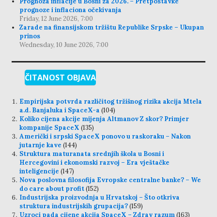
Prognoza inflacije u Bosni za 2026. – Pretpostavke
prognoze i inflaciona očekivanja
Friday, 12 June 2026, 7:00
Zarade na finansijskom tržištu Republike Srpske – Ukupan
prinos
Wednesday, 10 June 2026, 7:00
ČITANOST OBJAVA
Empirijska potvrda različitog tržišnog rizika akcija Mtela
a.d. Banjaluka i SpaceX-a
(104)
Koliko cijena akcije mijenja Altmanov Z skor? Primjer
kompanije SpaceX
(135)
Američki i srpski SpaceX ponovo u raskoraku – Nakon
jutarnje kave
(144)
Struktura maturanata srednjih škola u Bosni i
Hercegovini i ekonomski razvoj – Era vještačke
inteligencije
(147)
Nova poslovna filosofija Evropske centralne banke? – We
do care about profit
(152)
Industrijska proizvodnja u Hrvatskoj – Što otkriva
struktura industrijskih grupacija?
(159)
Uzroci pada cijene akcija SpaceX – Zdrav razum
(163)