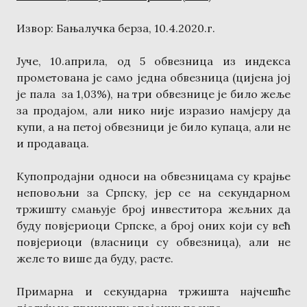
Извор: Бањалучка берза, 10.4.2020.г.
Јуче, 10.априла, од 5 обвезница из индекса
прометована је само једна обвезница (цијена јој
је пала за 1,03%), на три обвезнице је било жеље
за продајом, али нико није изразио намјеру да
купи, а на петој обвезници је било купаца, али не
и продаваца.
Купопродајни односи на обвезницама су крајње
неповољни за Српску, јер се на секундарном
тржишту смањује број инвеститора жељних да
буду повјериоци Српске, а број оних који су већ
повјериоци (власници су обвезница), али не
желе то више да буду, расте.
Примарна и секундарна тржишта најчешће