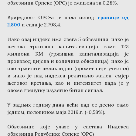
обвезница Српске (ОРС) је смањена за 0,28%.
Вриједност ОРС-а је пала испод
границе од
2.800
и сада је 2.798,4.
Иако овај индекс има свега 5 обвезница, иако је
његова тржишна капитализација само 123
милиона КМ (тржишна капитализација је
производ цијена и количина обвезница), иако је
ово тржиште неликвидно (промет није учестал)
и иако је пад индекса релативно мален, смјер
његовог кретања, као и интензитет пада је у
овоме тренутку изузетно битан сигнал.
У задњих годину дана већи пад се десио само
једном, половином маја 2019.г. (-0,58%).
Обвезнице које улазе у састава Индекса
обвезница Републике Српске (ОРС)