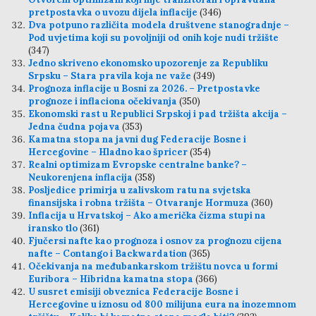
pretpostavka o uvozu dijela inflacije
(346)
Dva potpuno različita modela društvene stanogradnje –
Pod uvjetima koji su povoljniji od onih koje nudi tržište
(347)
Jedno skriveno ekonomsko upozorenje za Republiku
Srpsku – Stara pravila koja ne važe
(349)
Prognoza inflacije u Bosni za 2026. – Pretpostavke
prognoze i inflaciona očekivanja
(350)
Ekonomski rast u Republici Srpskoj i pad tržišta akcija –
Jedna čudna pojava
(353)
Kamatna stopa na javni dug Federacije Bosne i
Hercegovine – Hladno kao špricer
(354)
Realni optimizam Evropske centralne banke? –
Neukorenjena inflacija
(358)
Posljedice primirja u zalivskom ratu na svjetska
finansijska i robna tržišta – Otvaranje Hormuza
(360)
Inflacija u Hrvatskoj – Ako američka čizma stupi na
iransko tlo
(361)
Fjučersi nafte kao prognoza i osnov za prognozu cijena
nafte – Contango i Backwardation
(365)
Očekivanja na međubankarskom tržištu novca u formi
Euribora – Hibridna kamatna stopa
(366)
U susret emisiji obveznica Federacije Bosne i
Hercegovine u iznosu od 800 milijuna eura na inozemnom