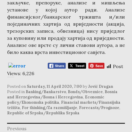
закључке, препоруке, анализе и мишљења
установе у којој аутор ради. Анализе
финансијског/банкарског тржишта и/или
појединачних хартија од вриједности (акција,
трезорских записа, обвезница) нису приједлог
за куповину или продају хартија од вриједности.
Анализе ове врсте су лични ставови аутора, а не
било каква врста инвестиционог савјета.
Post
Views:
6,226
Posted on
Saturday, 11 April 2020, 7:00
by
Jović Dragan
Posted in
Banking/Bankarstvo
,
Bonds/Obveznice
,
Bosnia
and Herzegovina/Bosna i Hercegovina
,
Economic
policy/Ekonomska politika
,
Financial markets/Finansijska
tržišta
,
For thinking/Za razmišljanje
,
Forecasts/Prognoze
,
Republic of Srpska/Republika Srpska
post
Previous
navigation