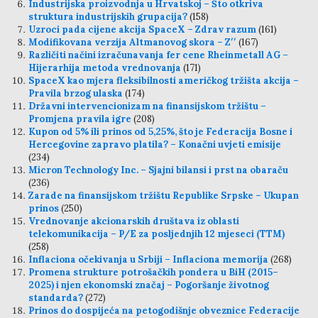
Industrijska proizvodnja u Hrvatskoj – Što otkriva
struktura industrijskih grupacija?
(158)
Uzroci pada cijene akcija SpaceX – Zdrav razum
(161)
Modifikovana verzija Altmanovog skora – Z′′
(167)
Različiti načini izračunavanja fer cene Rheinmetall AG –
Hijerarhija metoda vrednovanja
(171)
SpaceX kao mjera fleksibilnosti američkog tržišta akcija –
Pravila brzog ulaska
(174)
Državni intervencionizam na finansijskom tržištu –
Promjena pravila igre
(208)
Kupon od 5% ili prinos od 5,25%, što je Federacija Bosne i
Hercegovine zapravo platila? – Konačni uvjeti emisije
(234)
Micron Technology Inc. – Sjajni bilansi i prst na obaraču
(236)
Zarade na finansijskom tržištu Republike Srpske – Ukupan
prinos
(250)
Vrednovanje akcionarskih društava iz oblasti
telekomunikacija – P/E za posljednjih 12 mjeseci (TTM)
(258)
Inflaciona očekivanja u Srbiji – Inflaciona memorija
(268)
Promena strukture potrošačkih pondera u BiH (2015–
2025) i njen ekonomski značaj – Pogoršanje životnog
standarda?
(272)
Prinos do dospijeća na petogodišnje obveznice Federacije