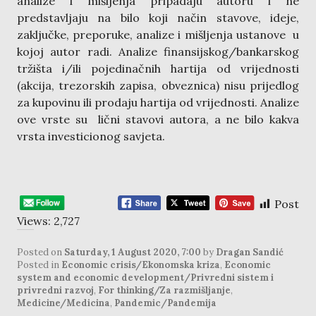
analize i mišljenja pripadaju autoru i ne
predstavljaju na bilo koji način stavove, ideje,
zaključke, preporuke, analize i mišljenja ustanove u
kojoj autor radi. Analize finansijskog/bankarskog
tržišta i/ili pojedinačnih hartija od vrijednosti
(akcija, trezorskih zapisa, obveznica) nisu prijedlog
za kupovinu ili prodaju hartija od vrijednosti. Analize
ove vrste su lični stavovi autora, a ne bilo kakva
vrsta investicionog savjeta.
Post
Views:
2,727
Posted on
Saturday, 1 August 2020, 7:00
by
Dragan Sandić
Posted in
Economic crisis/Ekonomska kriza
,
Economic
system and economic development/Privredni sistem i
privredni razvoj
,
For thinking/Za razmišljanje
,
Medicine/Medicina
,
Pandemic/Pandemija