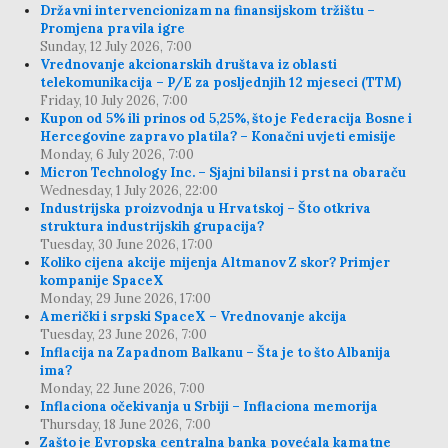
Državni intervencionizam na finansijskom tržištu –
Promjena pravila igre
Sunday, 12 July 2026, 7:00
Vrednovanje akcionarskih društava iz oblasti
telekomunikacija – P/E za posljednjih 12 mjeseci (TTM)
Friday, 10 July 2026, 7:00
Kupon od 5% ili prinos od 5,25%, što je Federacija Bosne i
Hercegovine zapravo platila? – Konačni uvjeti emisije
Monday, 6 July 2026, 7:00
Micron Technology Inc. – Sjajni bilansi i prst na obaraču
Wednesday, 1 July 2026, 22:00
Industrijska proizvodnja u Hrvatskoj – Što otkriva
struktura industrijskih grupacija?
Tuesday, 30 June 2026, 17:00
Koliko cijena akcije mijenja Altmanov Z skor? Primjer
kompanije SpaceX
Monday, 29 June 2026, 17:00
Američki i srpski SpaceX – Vrednovanje akcija
Tuesday, 23 June 2026, 7:00
Inflacija na Zapadnom Balkanu – Šta je to što Albanija
ima?
Monday, 22 June 2026, 7:00
Inflaciona očekivanja u Srbiji – Inflaciona memorija
Thursday, 18 June 2026, 7:00
Zašto je Evropska centralna banka povećala kamatne