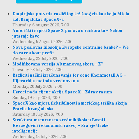
Empirijska potvrda različitog tržišnog rizika akcija Mtela
a.d. Banjaluka i SpaceX-a
Thursday, 6 August 2026, 7:00
Američki i srpski SpaceX ponovo u raskoraku – Nakon
jutarnje kave
Wednesday, 5 August 2026, 7:00
Nova poslovna filosofija Evropske centralne banke? – We
do care about profit
Wednesday, 29 July 2026, 7:00
Modifikovana verzija Altmanovog skora – Z′′
Tuesday, 28 July 2026, 7:00
Različiti načini izračunavanja fer cene Rheinmetall AG –
Hijerarhija metoda vrednovanja
Monday, 20 July 2026, 7:00
Uzroci pada cijene akcija SpaceX – Zdrav razum
Sunday, 19 July 2026, 7:00
SpaceX kao mjera fleksibilnosti američkog tržišta akcija –
Pravila brzog ulaska
Saturday, 18 July 2026, 7:00
Struktura maturanata srednjih škola u Bosni i
Hercegovini i ekonomski razvoj – Era vještačke
inteligencije
Wednesday, 15 July 2026, 7:00