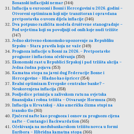
Bosanski inflacijski nemar
(344)
Inflacija u eurozoni i Bosni i Hercegovini u 2026. godini –
Otvoreni optimizam koji nije tranzitoran i opravdana
pretpostavka o uvozu dijela inflacije
(346)
Dva potpuno različita modela društvene stanogradnje –
Pod uvjetima koji su povoljniji od onih koje nudi tržište
(347)
Jedno skriveno ekonomsko upozorenje za Republiku
Srpsku – Stara pravila koja ne važe
(349)
Prognoza inflacije u Bosni za 2026. – Pretpostavke
prognoze i inflaciona očekivanja
(350)
Ekonomski rast u Republici Srpskoj i pad tržišta akcija –
Jedna čudna pojava
(353)
Kamatna stopa na javni dug Federacije Bosne i
Hercegovine – Hladno kao špricer
(354)
Realni optimizam Evropske centralne banke? –
Neukorenjena inflacija
(358)
Posljedice primirja u zalivskom ratu na svjetska
finansijska i robna tržišta – Otvaranje Hormuza
(360)
Inflacija u Hrvatskoj – Ako američka čizma stupi na
iransko tlo
(361)
Fjučersi nafte kao prognoza i osnov za prognozu cijena
nafte – Contango i Backwardation
(365)
Očekivanja na međubankarskom tržištu novca u formi
Euribora – Hibridna kamatna stopa
(366)