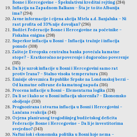
Bosne i Hercegovine – Špekulativni kreditni rejting
(284)
Inflacija na Zapadnom Balkanu – Šta je to što Albanija
ima?
(294)
Javne informacije i cijena akcija Mtela a.d. Banjaluka – Ni
rast profita od 33% nije dovoljan?
(296)
Budžet Federacije Bosne i Hercegovine za početnike –
Fiskalna enigma
(298)
Superkor inflacija u Bosni – Inflacija tražnje i inflacija
ponude
(308)
Zašto je Evropska centralna banka povećala kamatne
stope? – Kratkoročno nepoverenje i dugoročno poverenje
(315)
Da li je uzrok inflacije u Bosni i Hercegovini samo rat
protiv Irana? – Stalno visoka temperatura
(316)
Emisije obveznica Republike Srpske na Londonskoj berzi –
Od kamatne odbrane do kamatnog napada
(316)
Procena inflacije u Bosni – Elementarna logika
(328)
Da li se i kako se u Bosni inflacija ukorenila? – Ekonomsko
oboljenje
(330)
Prognozirana i stvarna inflacija u Bosni i Hercegovini –
Lančana reakcija
(341)
Ocjena planiranog trogodišnjeg budžetskog deficita
Federacije Bosne i Hercegovine – Da li je investitorima
svejedno?
(343)
Naftni šok i ekonomska politika u Bosni koje nema –