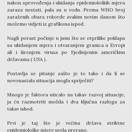
nakon sprovođenja i ukidanja epidemioloških mjera
zaraza nestati, pala su u vodu. Prema WHO broj
zaraženih obara rekorde svakim novim danom što
možemo vidjeti iz grafikona ispod.
Nagli porast počinje u junu što se otprilike poklapa
sa ukidanjem mjera i otvaranjem granica u Evropi
ali i širenjem virusa po Sjedinjenim američkim
državama ( USA ) .
Postavlja se pitanje zašto je to tako i da li se
novonastala situacija mogla spriječiti?
Mnogo je faktora uticalo na takav razvoj situacije,
ja ću razmotriti možda i dva ključna razloga za
takav ishod.
Prvi je taj što je većina država striktne
epidemiološke mjere uvela prerano.