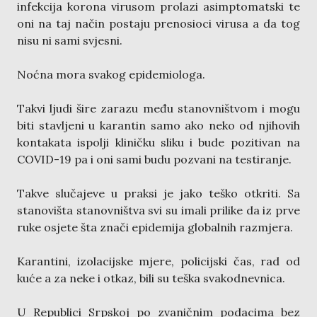
infekcija korona virusom prolazi asimptomatski te
oni na taj način postaju prenosioci virusa a da tog
nisu ni sami svjesni.
Noćna mora svakog epidemiologa.
Takvi ljudi šire zarazu među stanovništvom i mogu
biti stavljeni u karantin samo ako neko od njihovih
kontakata ispolji kliničku sliku i bude pozitivan na
COVID-19 pa i oni sami budu pozvani na testiranje.
Takve slučajeve u praksi je jako teško otkriti. Sa
stanovišta stanovništva svi su imali prilike da iz prve
ruke osjete šta znači epidemija globalnih razmjera.
Karantini, izolacijske mjere, policijski čas, rad od
kuće a za neke i otkaz, bili su teška svakodnevnica.
U Republici Srpskoj po zvaničnim podacima bez