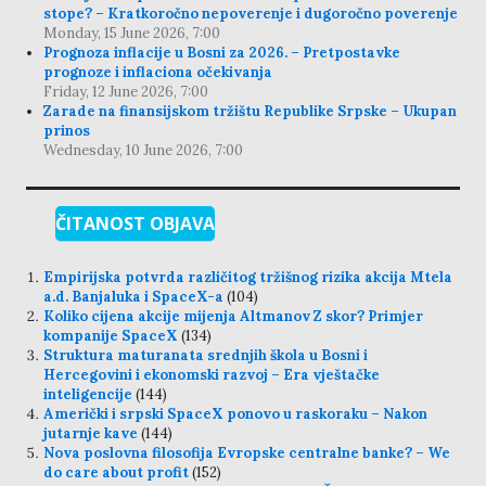
stope? – Kratkoročno nepoverenje i dugoročno poverenje
Monday, 15 June 2026, 7:00
Prognoza inflacije u Bosni za 2026. – Pretpostavke
prognoze i inflaciona očekivanja
Friday, 12 June 2026, 7:00
Zarade na finansijskom tržištu Republike Srpske – Ukupan
prinos
Wednesday, 10 June 2026, 7:00
ČITANOST OBJAVA
Empirijska potvrda različitog tržišnog rizika akcija Mtela
a.d. Banjaluka i SpaceX-a
(104)
Koliko cijena akcije mijenja Altmanov Z skor? Primjer
kompanije SpaceX
(134)
Struktura maturanata srednjih škola u Bosni i
Hercegovini i ekonomski razvoj – Era vještačke
inteligencije
(144)
Američki i srpski SpaceX ponovo u raskoraku – Nakon
jutarnje kave
(144)
Nova poslovna filosofija Evropske centralne banke? – We
do care about profit
(152)