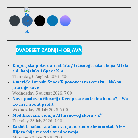
DVADESET ZADNJIH OBJAVA
Empirijska potvrda različitog tržišnog rizika akcija Mtela
a.d. Banjaluka i SpaceX-a
Thursday, 6 August 2026, 7:00
Američki i srpski SpaceX ponovo u raskoraku – Nakon
jutarnje kave
Wednesday, 5 August 2026, 7:00
Nova poslovna filosofija Evropske centralne banke? – We
do care about profit
Wednesday, 29 July 2026, 7:00
Modifikovana verzija Altmanovog skora – Z′′
Tuesday, 28 July 2026, 7:00
Različiti načini izračunavanja fer cene Rheinmetall AG –
Hijerarhija metoda vrednovanja
Monday, 20 July 2026, 7:00