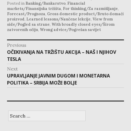
Posted in
Banking/Bankarstvo
,
Financial
markets/Finansijska tržišta
,
For thinking/Za razmišljanje
,
Forecast/Prognoza
,
Gross domestic product/Bruto domaći
proizvod
,
Learned lessons/Naučene lekcije
,
View from
side/Pogled sa strane
,
With broadly closed eyes/Širom
zatvorenih očiju
,
Wrong advice/Pogrešan savijet
post
Previous
navigation
Previous
OČEKIVANJA NA TRŽIŠTU AKCIJA – NAŠ I NJIHOV
post:
TESLA
Next
Next
UPRAVLJANJE JAVNIM DUGOM I MONETARNA
post:
POLITIKA – SRBIJA MOŽE BOLJE
Search
for: