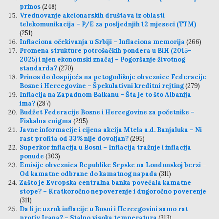
prinos
(248)
Vrednovanje akcionarskih društava iz oblasti
telekomunikacija – P/E za posljednjih 12 mjeseci (TTM)
(251)
Inflaciona očekivanja u Srbiji – Inflaciona memorija
(266)
Promena strukture potrošačkih pondera u BiH (2015–
2025) i njen ekonomski značaj – Pogoršanje životnog
standarda?
(270)
Prinos do dospijeća na petogodišnje obveznice Federacije
Bosne i Hercegovine – Špekulativni kreditni rejting
(279)
Inflacija na Zapadnom Balkanu – Šta je to što Albanija
ima?
(287)
Budžet Federacije Bosne i Hercegovine za početnike –
Fiskalna enigma
(295)
Javne informacije i cijena akcija Mtela a.d. Banjaluka – Ni
rast profita od 33% nije dovoljan?
(295)
Superkor inflacija u Bosni – Inflacija tražnje i inflacija
ponude
(303)
Emisije obveznica Republike Srpske na Londonskoj berzi –
Od kamatne odbrane do kamatnog napada
(311)
Zašto je Evropska centralna banka povećala kamatne
stope? – Kratkoročno nepoverenje i dugoročno poverenje
(311)
Da li je uzrok inflacije u Bosni i Hercegovini samo rat
protiv Irana? – Stalno visoka temperatura
(313)