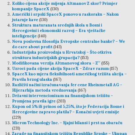
Koliko cijena akcije mijenja Altmanov Z skor? Primjer
kompanije SpaceX
(130)
Američki i srpski SpaceX ponovo u raskoraku – Nakon
jutarnje kave
(130)
Struktura maturanata srednjih škola u Bosni i
Hercegovini i ekonomski razvoj – Era vještačke
inteligencije
(140)
Nova poslovna filosofija Evropske centralne banke? – We
do care about profit
(143)
Industrijska proizvodnja u Hrvatskoj – Što otkriva
struktura industrijskih grupacija?
(153)
Modifikovana verzija Altmanovog skora – Z′′
(155)
Uzroci pada cijene akcija SpaceX – Zdrav razum
(157)
SpaceX kao mjera fleksibilnosti američkog tržišta akcija –
Pravila brzog ulaska
(167)
Različiti načini izračunavanja fer cene Rheinmetall AG –
Hijerarhija metoda vrednovanja
(167)
Državni intervencionizam na finansijskom tržištu –
Promjena pravila igre
(203)
Kupon od 5% ili prinos od 5,25%, što je Federacija Bosne i
Hercegovine zapravo platila? – Konačni uvjeti emisije
(229)
Micron Technology Inc. – Sjajni bilansi i prst na obaraču
(231)
Zarade na finansijskom tržištu Republike Srpske – Ukupan