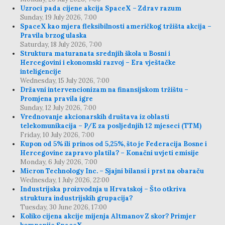
Uzroci pada cijene akcija SpaceX – Zdrav razum
Sunday, 19 July 2026, 7:00
SpaceX kao mjera fleksibilnosti američkog tržišta akcija –
Pravila brzog ulaska
Saturday, 18 July 2026, 7:00
Struktura maturanata srednjih škola u Bosni i
Hercegovini i ekonomski razvoj – Era vještačke
inteligencije
Wednesday, 15 July 2026, 7:00
Državni intervencionizam na finansijskom tržištu –
Promjena pravila igre
Sunday, 12 July 2026, 7:00
Vrednovanje akcionarskih društava iz oblasti
telekomunikacija – P/E za posljednjih 12 mjeseci (TTM)
Friday, 10 July 2026, 7:00
Kupon od 5% ili prinos od 5,25%, što je Federacija Bosne i
Hercegovine zapravo platila? – Konačni uvjeti emisije
Monday, 6 July 2026, 7:00
Micron Technology Inc. – Sjajni bilansi i prst na obaraču
Wednesday, 1 July 2026, 22:00
Industrijska proizvodnja u Hrvatskoj – Što otkriva
struktura industrijskih grupacija?
Tuesday, 30 June 2026, 17:00
Koliko cijena akcije mijenja Altmanov Z skor? Primjer