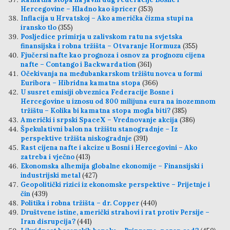
Hercegovine – Hladno kao špricer
(353)
Inflacija u Hrvatskoj – Ako američka čizma stupi na
iransko tlo
(355)
Posljedice primirja u zalivskom ratu na svjetska
finansijska i robna tržišta – Otvaranje Hormuza
(355)
Fjučersi nafte kao prognoza i osnov za prognozu cijena
nafte – Contango i Backwardation
(361)
Očekivanja na međubankarskom tržištu novca u formi
Euribora – Hibridna kamatna stopa
(366)
U susret emisiji obveznica Federacije Bosne i
Hercegovine u iznosu od 800 milijuna eura na inozemnom
tržištu – Kolika bi kamatna stopa mogla biti?
(385)
Američki i srpski SpaceX – Vrednovanje akcija
(386)
Špekulativni balon na tržištu stanogradnje – Iz
perspektive tržišta niskogradnje
(391)
Rast cijena nafte i akcize u Bosni i Hercegovini – Ako
zatreba i vječno
(413)
Ekonomska alhemija globalne ekonomije – Finansijski i
industrijski metal
(427)
Geopolitički rizici iz ekonomske perspektive – Prijetnje i
čin
(439)
Politika i robna tržišta – dr. Copper
(440)
Društvene istine, američki strahovi i rat protiv Persije –
Iran disrupcija?
(441)