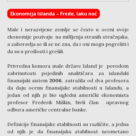
Ekonomija Islanda – Frede, laku noć
Male i nerazvijene zemlje se često u oceni svoje
ekonomije pozivaju na mišljenja stranih stručnjaka,
a zaboravlja se ili se ne zna, da i oni mogu pogrešiti i
da su u prošlosti i grešili.
Privredna komora male države Island je povodom
zabrinutosti pojedinih analitičara za islandski
finansijski sistem
2006.
zatražila od dva profesora
da daju ocenu finansijske stabilnosti u Islandu, a
jedan od njih je bio ugledni američki ekonomista
profesor Frederik Miškin, bivši član upravnog
odbora američke centralne banke.
Definicije finansijske stabilnosti su različite, a jedna
od njih je da finansijska stabilnost neometano