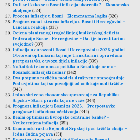
Da li se i kako se u Bosni inflacija ukorenila? – Ekonomsko
oboljenje
(324)
Procena inflacije u Bosni – Elementarna logika
(326)
Prognozirana i stvarna inflacija u Bosni i Hercegovini –
Lančana reakcija
(333)
Ocjena planiranog trogodišnjeg budžetskog deficita
Federacije Bosne i Hercegovine – Da li je investitorima
svejedno?
(337)
Inflacija u eurozoni i Bosni i Hercegovini u 2026. godini –
Otvoreni optimizam koji nije tranzitoran i opravdana
pretpostavka o uvozu dijela inflacije
(339)
Naftni šok i ekonomska politika u Bosni koje nema –
Bosanski inflacijski nemar
(342)
Dva potpuno različita modela društvene stanogradnje –
Pod uvjetima koji su povoljniji od onih koje nudi tržište
(343)
Jedno skriveno ekonomsko upozorenje za Republiku
Srpsku – Stara pravila koja ne važe
(344)
Prognoza inflacije u Bosni za 2026. – Pretpostavke
prognoze i inflaciona očekivanja
(344)
Realni optimizam Evropske centralne banke? –
Neukorenjena inflacija
(351)
Ekonomski rast u Republici Srpskoj i pad tržišta akcija –
Jedna čudna pojava
(351)
Kamatna stopa na javni dug Federacije Bosne i