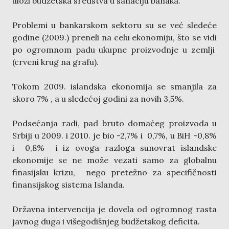
uloži budžetska sredstva u sanaciju banaka.
Problemi u bankarskom sektoru su se već sledeće
godine (2009.) preneli na celu ekonomiju, što se vidi
po ogromnom padu ukupne proizvodnje u zemlji
(crveni krug na grafu).
Tokom 2009. islandska ekonomija se smanjila za
skoro 7% , a u sledećoj godini za novih 3,5%.
Podsećanja radi, pad bruto domaćeg proizvoda u
Srbiji u 2009. i 2010. je bio -2,7% i 0,7%, u BiH -0,8%
i 0,8% i iz ovoga razloga sunovrat islandske
ekonomije se ne može vezati samo za globalnu
finasijsku krizu, nego pretežno za specifičnosti
finansijskog sistema Islanda.
Državna intervencija je dovela od ogromnog rasta
javnog duga i višegodišnjeg budžetskog deficita.