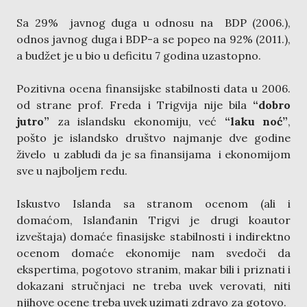
Sa 29% javnog duga u odnosu na BDP (2006.),
odnos javnog duga i BDP-a se popeo na 92% (2011.),
a budžet je u bio u deficitu 7 godina uzastopno.
Pozitivna ocena finansijske stabilnosti data u 2006.
od strane prof. Freda i Trigvija nije bila
“dobro
jutro”
za islandsku ekonomiju, već
“laku noć”
,
pošto je islandsko društvo najmanje dve godine
živelo u zabludi da je sa finansijama i ekonomijom
sve u najboljem redu.
Iskustvo Islanda sa stranom ocenom (ali i
domaćom, Islanđanin Trigvi je drugi koautor
izveštaja) domaće finasijske stabilnosti i indirektno
ocenom domaće ekonomije nam svedoči da
ekspertima, pogotovo stranim, makar bili i priznati i
dokazani stručnjaci ne treba uvek verovati, niti
njihove ocene treba uvek uzimati zdravo za gotovo.