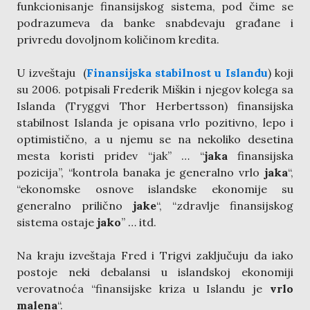
funkcionisanje finansijskog sistema, pod čime se
podrazumeva da banke snabdevaju građane i
privredu dovoljnom količinom kredita.
U izveštaju (
Finansijska stabilnost u Islandu
) koji
su 2006. potpisali Frederik Miškin i njegov kolega sa
Islanda (Tryggvi Thor Herbertsson) finansijska
stabilnost Islanda je opisana vrlo pozitivno, lepo i
optimistično, a u njemu se na nekoliko desetina
mesta koristi pridev “jak” … “
jaka
finansijska
pozicija”, “kontrola banaka je generalno vrlo
jaka
“,
“ekonomske osnove islandske ekonomije su
generalno prilično
jake
“, “zdravlje finansijskog
sistema ostaje
jako
” … itd.
Na kraju izveštaja Fred i Trigvi zaključuju da iako
postoje neki debalansi u islandskoj ekonomiji
verovatnoća “finansijske kriza u Islandu je
vrlo
malena
“.