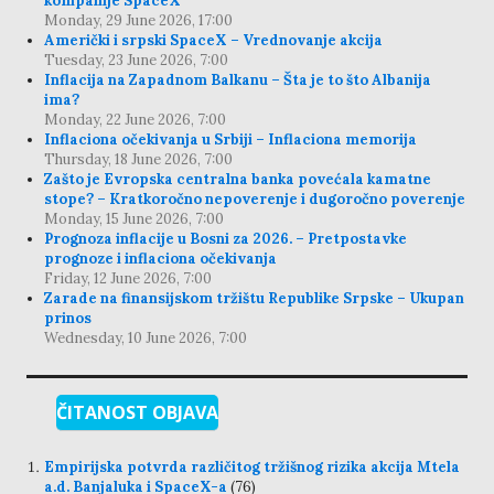
kompanije SpaceX
Monday, 29 June 2026, 17:00
Američki i srpski SpaceX – Vrednovanje akcija
Tuesday, 23 June 2026, 7:00
Inflacija na Zapadnom Balkanu – Šta je to što Albanija
ima?
Monday, 22 June 2026, 7:00
Inflaciona očekivanja u Srbiji – Inflaciona memorija
Thursday, 18 June 2026, 7:00
Zašto je Evropska centralna banka povećala kamatne
stope? – Kratkoročno nepoverenje i dugoročno poverenje
Monday, 15 June 2026, 7:00
Prognoza inflacije u Bosni za 2026. – Pretpostavke
prognoze i inflaciona očekivanja
Friday, 12 June 2026, 7:00
Zarade na finansijskom tržištu Republike Srpske – Ukupan
prinos
Wednesday, 10 June 2026, 7:00
ČITANOST OBJAVA
Empirijska potvrda različitog tržišnog rizika akcija Mtela
a.d. Banjaluka i SpaceX-a
(76)