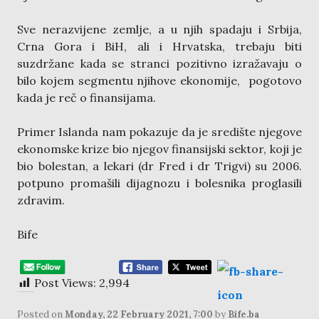
Sve nerazvijene zemlje, a u njih spadaju i Srbija,
Crna Gora i BiH, ali i Hrvatska, trebaju biti
suzdržane kada se stranci pozitivno izražavaju o
bilo kojem segmentu njihove ekonomije, pogotovo
kada je reč o finansijama.
Primer Islanda nam pokazuje da je središte njegove
ekonomske krize bio njegov finansijski sektor, koji je
bio bolestan, a lekari (dr Fred i dr Trigvi) su 2006.
potpuno promašili dijagnozu i bolesnika proglasili
zdravim.
Bife
Post Views:
2,994
Posted on
Monday, 22 February 2021, 7:00
by
Bife.ba