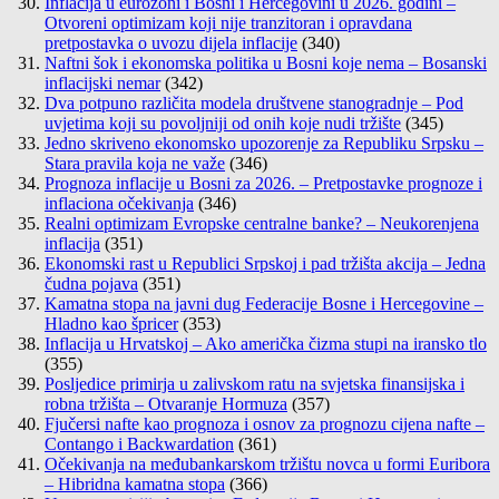
Inflacija u eurozoni i Bosni i Hercegovini u 2026. godini –
Otvoreni optimizam koji nije tranzitoran i opravdana
pretpostavka o uvozu dijela inflacije
(340)
Naftni šok i ekonomska politika u Bosni koje nema – Bosanski
inflacijski nemar
(342)
Dva potpuno različita modela društvene stanogradnje – Pod
uvjetima koji su povoljniji od onih koje nudi tržište
(345)
Jedno skriveno ekonomsko upozorenje za Republiku Srpsku –
Stara pravila koja ne važe
(346)
Prognoza inflacije u Bosni za 2026. – Pretpostavke prognoze i
inflaciona očekivanja
(346)
Realni optimizam Evropske centralne banke? – Neukorenjena
inflacija
(351)
Ekonomski rast u Republici Srpskoj i pad tržišta akcija – Jedna
čudna pojava
(351)
Kamatna stopa na javni dug Federacije Bosne i Hercegovine –
Hladno kao špricer
(353)
Inflacija u Hrvatskoj – Ako američka čizma stupi na iransko tlo
(355)
Posljedice primirja u zalivskom ratu na svjetska finansijska i
robna tržišta – Otvaranje Hormuza
(357)
Fjučersi nafte kao prognoza i osnov za prognozu cijena nafte –
Contango i Backwardation
(361)
Očekivanja na međubankarskom tržištu novca u formi Euribora
– Hibridna kamatna stopa
(366)