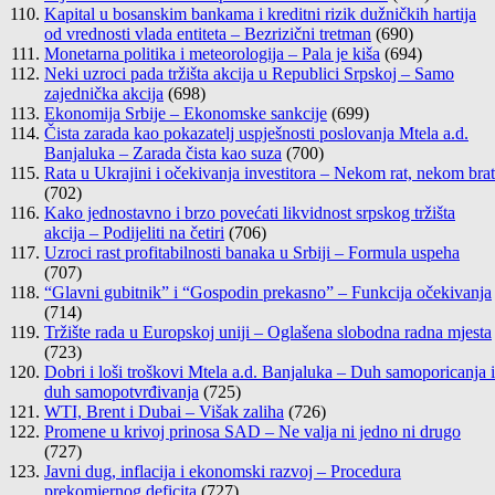
Kapital u bosanskim bankama i kreditni rizik dužničkih hartija
od vrednosti vlada entiteta – Bezrizični tretman
(690)
Monetarna politika i meteorologija – Pala je kiša
(694)
Neki uzroci pada tržišta akcija u Republici Srpskoj – Samo
zajednička akcija
(698)
Ekonomija Srbije – Ekonomske sankcije
(699)
Čista zarada kao pokazatelj uspješnosti poslovanja Mtela a.d.
Banjaluka – Zarada čista kao suza
(700)
Rata u Ukrajini i očekivanja investitora – Nekom rat, nekom brat
(702)
Kako jednostavno i brzo povećati likvidnost srpskog tržišta
akcija – Podijeliti na četiri
(706)
Uzroci rast profitabilnosti banaka u Srbiji – Formula uspeha
(707)
“Glavni gubitnik” i “Gospodin prekasno” – Funkcija očekivanja
(714)
Tržište rada u Europskoj uniji – Oglašena slobodna radna mjesta
(723)
Dobri i loši troškovi Mtela a.d. Banjaluka – Duh samoporicanja i
duh samopotvrđivanja
(725)
WTI, Brent i Dubai – Višak zaliha
(726)
Promene u krivoj prinosa SAD – Ne valja ni jedno ni drugo
(727)
Javni dug, inflacija i ekonomski razvoj – Procedura
prekomjernog deficita
(727)