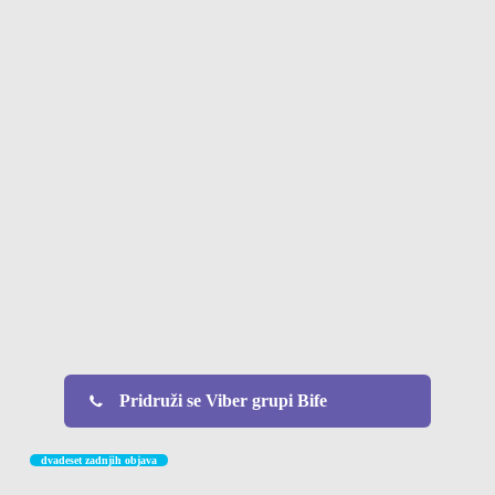
Pridruži se Viber grupi Bife
dvadeset zadnjih objava