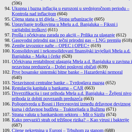
(596)
Ukupna i bazna inflacija u eurozoni u srednjoročnom periodu –
Kontrola nad inflacijom
(604)
Cijena stana u tri dijela – Stopa urbanizacije
(605)
Upravljanje troškovima u Mtelu a.d. Banjaluka – Fiksni i
varijabilni troškovi
(611)
Prošla i očekivana zarada po akciji – Prilika za ulaganje
(612)
Gasovodni prirodni gas i tečni prirodni gas – LNG premija
(618)
Zemlje izvoznice nafte – OPEC i OPEC+
(619)
Konsolidovani i nekonsolidovani finansijski izvještaji Mtela a.d.
Banjaluka – Majka i ćerke
(628)
Očekivana rentabilnost ulaganja Mtela a.d. Banjaluka u zavisna i
nezavisna preduzeća – Dobri poslovni običaji
(639)
Prve bosanske sistemski bitne banke – Hazarderski nemoral
(640)
Nezavisnost centralne banke – Tvrdoglava mazga
(652)
Regulacija kapitala u bankama – CAR
(663)
Diverzifikacija i rast prihoda Mtela a.d. Banjaluka – Željeni nivo
prihoda iz dobiti povezanih preduzeća
(663)
Poljoprivreda u Bosni i Hercegovini između državnog deviznog
kursa i državnog budžeta – Traktorijada u Bužimu
(671)
Strana valuta u bankarskom sektoru – Mit o Sizifu
(674)
Kako prevazići strah od tržišnog rizika? – Kao virusi i bakterije
(687)
Cijene nekretnina u Europi – Trbuhom za stanom
(688)