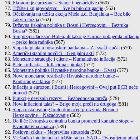
Ekonomije eurozone – Stanje i perspektive
(560)
Tržište i knjigovodstvo – Sve bi bilo drugačije
(562)
Očekivanja na tržištu akcija Mtela a.d. Banjaluka – Bez bilo
kakvih iluzija
(562)
Državna fiskalna politika u Bosni i Hercegovini – Bezruka
Bosna?
(562)
Simpozij u Jackson Holeu, ili kako je Europa pobijedila inflaciju
– preko leđa radnika
(567)
Stopa kapitala u bosanskim bankama – Za svaki slučaj
(570)
Američki stabilni novčići – Genijalni akt?
(572)
Monetarne strategije i cijene – Kumulativna inflacija
(572)
Plate i inflacija – Inflaciona spirala?
(572)
Monetarna politika Hrvatske narodne banke – Kvazi
(577)
Nove monetarne restrikcije Hrvatske narodne banke –
Kontriranje ciklusu
(577)
Inflacija u eurozoni i Bosni i Hercegovini – Ovaj put ECB neće
pomoći
(577)
Funkcije deviznih rezervi – Bezbednosna mreža
(579)
Novi inflacioni talas? – Brigo moja pređi na drugoga
(581)
Stopa rasta realnog bruto domaćeg proizvoda Bosne i
Hercegovine – Nazadovanje
(582)
Da li će Evropska centralna banka promeniti kamatne stope –
Kvantitativna analiza
(589)
Poslovni ciklus – Nepravilna sinusoida
(593)
Vještačka inteligencija i tržište rada u SAD – Dvosmjeran uticaj