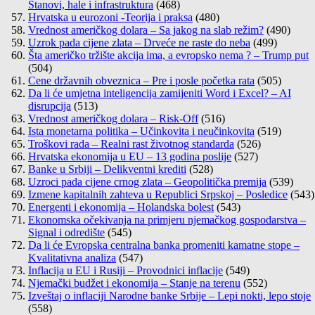
Stanovi, hale i infrastruktura
(468)
Hrvatska u eurozoni -Teorija i praksa
(480)
Vrednost američkog dolara – Sa jakog na slab režim?
(490)
Uzrok pada cijene zlata – Drveće ne raste do neba
(499)
Šta američko tržište akcija ima, a evropsko nema ? – Trump put
(504)
Cene državnih obveznica – Pre i posle početka rata
(505)
Da li će umjetna inteligencija zamijeniti Word i Excel? – AI
disrupcija
(513)
Vrednost američkog dolara – Risk-Off
(516)
Ista monetarna politika – Učinkovita i neučinkovita
(519)
Troškovi rada – Realni rast životnog standarda
(526)
Hrvatska ekonomija u EU – 13 godina poslije
(527)
Banke u Srbiji – Delikventni krediti
(528)
Uzroci pada cijene crnog zlata – Geopolitička premija
(539)
Izmene kapitalnih zahteva u Republici Srpskoj – Posledice
(543)
Energenti i ekonomija – Holandska bolest
(543)
Ekonomska očekivanja na primjeru njemačkog gospodarstva –
Signal i odredište
(545)
Da li će Evropska centralna banka promeniti kamatne stope –
Kvalitativna analiza
(547)
Inflacija u EU i Rusiji – Provodnici inflacije
(549)
Njemački budžet i ekonomija – Stanje na terenu
(552)
Izveštaj o inflaciji Narodne banke Srbije – Lepi nokti, lepo stoje
(558)