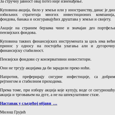
За стручну јавност овај потез није изненађење.
Куповина акција, било у земљи или у иностранству, данас је дио
озбиљних стратегија многих инвестиционих компанија,
фондова, банака и осигуравајућих друштава у земљи и свијету.
Акције на страним берзама чине и значајан део портфеља
пензијских фондова.
Куповина таквих финансијских инструмената за циљ има већи
принос у односу на постојећа улагања али и дугорочну
финансијску стабилност.
Пензијски фондови су конзервативни инвеститори.
Они не тргују акцијама да би зарадили преко ноћи.
Напротив, преферирају сигурне инфестиције, са добрим
рејтингом и стабилним приходима.
Према томе, при избору акција које купују, воде се сигурношћу
акција и трговањем на дуге, а не на шпекулативне стазе.
Наставак у сљедећој објави …
Милош Грујић