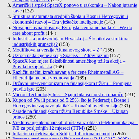
Američki i srpski SpaceX ponovo u raskoraku – Nakon jutarnje
kave
(132)
Struktura maturanata srednjih škola u Bosni i Hercegovini i
ekonomski razvoj – Era vještačke inteligencije
(141)
Nova poslovna filosofija Evropske centralne banke? – We do
care about profit
(144)
Industrijska proizvodnja u Hrvatskoj – Što otkriva struktura
industrijskih grupacija?
(153)
Modifikovana verzija Altmanovog skora – Z′′
(156)
Uzroci pada cijene akcija SpaceX – Zdrav razum
(157)
SpaceX kao mjera fleksibilnosti američkog tržišta akcija –
Pravila brzog ulaska
(168)
Različiti načini izračunavanja fer cene Rheinmetall AG –
Hijerarhija metoda vrednovanja
(169)
Državni intervencionizam na finansijskom tržištu – Promjena
pravila igre
(205)
Micron Technology Inc. – Sjajni bilansi i prst na obaraču
(231)
Kupon od 5% ili prinos od 5,25%, što je Federacija Bosne i
Hercegovine zapravo platila? – Konačni uvjeti emisije
(231)
Zarade na finansijskom tržištu Republike Srpske – Ukupan
prinos
(250)
Vrednovanje akcionarskih društava iz oblasti telekomunikacija –
P/E za posljednjih 12 mjeseci (TTM)
(251)
Inflaciona očekivanja u Srbiji – Inflaciona memorija
(266)