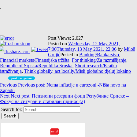
.
Post Views:
2,027
Posted on
Wednesday, 12 May 2021,
7:00
Thursday, 13 May 2021, 22:06
by
Miloš
Grujić
Posted in
Banking/Bankarstvo
,
Financial markets/Finansijska tržišta
,
For thinking/Za razmišljanje
,
Republic of Srpska/Republika Srpska
,
Short research/Kratka
istraživanja
,
Think globally, act locally/Misli globalno djeluj lokalno
post navigation
Previous
Previous post:
Nema inflacije u eurozoni -Ništa novo na
Zapadu
Next
Next post:
Пензиони резервни фонд Републике Српске –
Фокус на сигуран и стабилан принос (2)
Search for: