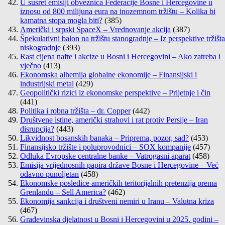
U susret emisiji obveznica Federacije Bosne i Hercegovine u
iznosu od 800 milijuna eura na inozemnom tržištu – Kolika bi
kamatna stopa mogla biti?
(385)
Američki i srpski SpaceX – Vrednovanje akcija
(387)
Špekulativni balon na tržištu stanogradnje – Iz perspektive tržišta
niskogradnje
(393)
Rast cijena nafte i akcize u Bosni i Hercegovini – Ako zatreba i
vječno
(413)
Ekonomska alhemija globalne ekonomije – Finansijski i
industrijski metal
(429)
Geopolitički rizici iz ekonomske perspektive – Prijetnje i čin
(441)
Politika i robna tržišta – dr. Copper
(442)
Društvene istine, američki strahovi i rat protiv Persije – Iran
disrupcija?
(443)
Likvidnost bosanskih banaka – Priprema, pozor, sad?
(453)
Finansijsko tržište i poluprovodnici – SOX kompanije
(457)
Odluka Evropske centralne banke – Vatrogasni aparat
(458)
Emisija vrijednosnih papira države Bosne i Hercegovine – Već
odavno punoljetan
(458)
Ekonomske posledice američkih teritorijalnih pretenzija prema
Grenlandu – Sell America?
(462)
Ekonomija sankcija i društveni nemiri u Iranu – Valutna kriza
(467)
Građevinska djelatnost u Bosni i Hercegovini u 2025. godini –