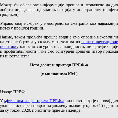
Можда би објава ове информације прошла и неопажено да дио
добити није дошао од улагања акција у иностранству (видјети
графикон).
Управо овај искорак у иностранство сматрамо као најважнији
потез у прошлој години.
Наиме, током прољећа прошле године смо опрезно искорачили
на стране берзе и у складу са начелима из
наше инвестицион
политике
, односно сигурности, ликвидности, диверзификације
и профитабилности чиме смо осигурали додатни извор прихода
из иностранства.
Нето добит и приходи ПРЕФ-а
(у милионима КМ )
Извор: ПРЕФ.
У
мјесечним извјештајима ПРЕФ-а
видљиво је да је на овај ди
улагања остварен поврат на уложену имовину од око 15 одсто и
да су током 2020. пристигле прве дивиденде.