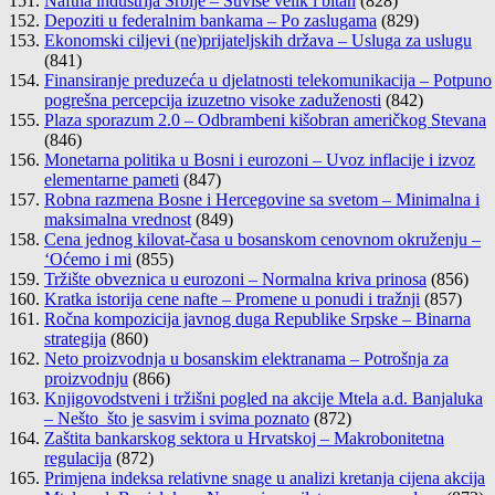
Naftna industrija Srbije – Suviše velik i bitan
(828)
Depoziti u federalnim bankama – Po zaslugama
(829)
Ekonomski ciljevi (ne)prijateljskih država – Usluga za uslugu
(841)
Finansiranje preduzeća u djelatnosti telekomunikacija – Potpuno
pogrešna percepcija izuzetno visoke zaduženosti
(842)
Plaza sporazum 2.0 – Odbrambeni kišobran američkog Stevana
(846)
Monetarna politika u Bosni i eurozoni – Uvoz inflacije i izvoz
elementarne pameti
(847)
Robna razmena Bosne i Hercegovine sa svetom – Minimalna i
maksimalna vrednost
(849)
Cena jednog kilovat-časa u bosanskom cenovnom okruženju –
‘Oćemo i mi
(855)
Tržište obveznica u eurozoni – Normalna kriva prinosa
(856)
Kratka istorija cene nafte – Promene u ponudi i tražnji
(857)
Ročna kompozicija javnog duga Republike Srpske – Binarna
strategija
(860)
Neto proizvodnja u bosanskim elektranama – Potrošnja za
proizvodnju
(866)
Knjigovodstveni i tržišni pogled na akcije Mtela a.d. Banjaluka
– Nešto što je sasvim i svima poznato
(872)
Zaštita bankarskog sektora u Hrvatskoj – Makrobonitetna
regulacija
(872)
Primjena indeksa relativne snage u analizi kretanja cijena akcija