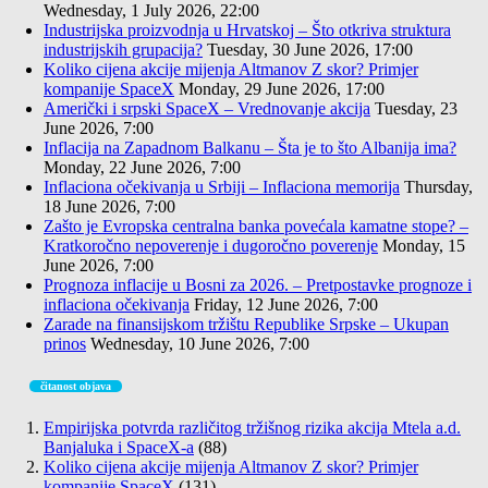
Wednesday, 1 July 2026, 22:00
Industrijska proizvodnja u Hrvatskoj – Što otkriva struktura
industrijskih grupacija?
Tuesday, 30 June 2026, 17:00
Koliko cijena akcije mijenja Altmanov Z skor? Primjer
kompanije SpaceX
Monday, 29 June 2026, 17:00
Američki i srpski SpaceX – Vrednovanje akcija
Tuesday, 23
June 2026, 7:00
Inflacija na Zapadnom Balkanu – Šta je to što Albanija ima?
Monday, 22 June 2026, 7:00
Inflaciona očekivanja u Srbiji – Inflaciona memorija
Thursday,
18 June 2026, 7:00
Zašto je Evropska centralna banka povećala kamatne stope? –
Kratkoročno nepoverenje i dugoročno poverenje
Monday, 15
June 2026, 7:00
Prognoza inflacije u Bosni za 2026. – Pretpostavke prognoze i
inflaciona očekivanja
Friday, 12 June 2026, 7:00
Zarade na finansijskom tržištu Republike Srpske – Ukupan
prinos
Wednesday, 10 June 2026, 7:00
čitanost objava
Empirijska potvrda različitog tržišnog rizika akcija Mtela a.d.
Banjaluka i SpaceX-a
(88)
Koliko cijena akcije mijenja Altmanov Z skor? Primjer
kompanije SpaceX
(131)