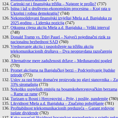
Carinski rat i finansijska tržišta – Najgore je prošlo?
(737)
Istina i laž u društveno-ekonomskim procesima – Kraj rata u
Ukrajini i robna demokratija?
(744)
Nekonsolidovani finansijski izvještaj Mtela a.d. Banjaluka za
2025.godinu – Liderska pozicija
(747)
Otkupna cijena akcija Mtela a.d. Banjaluka – Veliki interval
(748)
Donald Tramp vs. Džej Pauel – Najveći pojedinačni rizik za
nacionalnu bezbednost SAD
(760)
Vrednovanje akcija i raspoloženje na tržištu akcija
telekomunikacionih društava – Dva neopravdana razočarenja
(761)
Alternativne mere zaduženosti države – Međunarodni pogled
(770)
Promet akcijama na Banjalučkoj berzi – Podcjenjivanje ljudske
prirode
(772)
Uslov za rast bruto domaćeg proizvoda po glavi stanovnika – Za
33% siromašnija
(773)
Nekoliko uspješnih emisija na bosanskohercegovačkim berzama
– Rame uz rame
(775)
Turizam u Bosni i Hercegovini – Prije, i poslije, pandemije
(780)
Likvidnost Mtela a.d. Banjaluka – Značajno poboljšanje
(781)
Profitabilnost telekomunikacionih preduzeća – Garant redovne
isplate dividende
(782)
Kako povećati likvidnost bosanskog gospodarstva u svjetlu neke