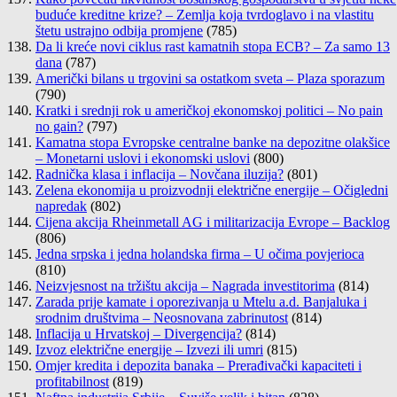
buduće kreditne krize? – Zemlja koja tvrdoglavo i na vlastitu
štetu ustrajno odbija promjene
(785)
Da li kreće novi ciklus rast kamatnih stopa ECB? – Za samo 13
dana
(787)
Američki bilans u trgovini sa ostatkom sveta – Plaza sporazum
(790)
Kratki i srednji rok u američkoj ekonomskoj politici – No pain
no gain?
(797)
Kamatna stopa Evropske centralne banke na depozitne olakšice
– Monetarni uslovi i ekonomski uslovi
(800)
Radnička klasa i inflacija – Novčana iluzija?
(801)
Zelena ekonomija u proizvodnji električne energije – Očigledni
napredak
(802)
Cijena akcija Rheinmetall AG i militarizacija Evrope – Backlog
(806)
Jedna srpska i jedna holandska firma – U očima povjerioca
(810)
Neizvjesnost na tržištu akcija – Nagrada investitorima
(814)
Zarada prije kamate i oporezivanja u Mtelu a.d. Banjaluka i
srodnim društvima – Neosnovana zabrinutost
(814)
Inflacija u Hrvatskoj – Divergencija?
(814)
Izvoz električne energije – Izvezi ili umri
(815)
Omjer kredita i depozita banaka – Prerađivački kapaciteti i
profitabilnost
(819)