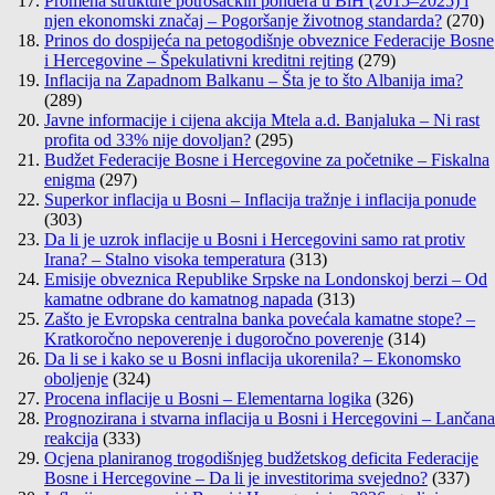
Promena strukture potrošačkih pondera u BiH (2015–2025) i
njen ekonomski značaj – Pogoršanje životnog standarda?
(270)
Prinos do dospijeća na petogodišnje obveznice Federacije Bosne
i Hercegovine – Špekulativni kreditni rejting
(279)
Inflacija na Zapadnom Balkanu – Šta je to što Albanija ima?
(289)
Javne informacije i cijena akcija Mtela a.d. Banjaluka – Ni rast
profita od 33% nije dovoljan?
(295)
Budžet Federacije Bosne i Hercegovine za početnike – Fiskalna
enigma
(297)
Superkor inflacija u Bosni – Inflacija tražnje i inflacija ponude
(303)
Da li je uzrok inflacije u Bosni i Hercegovini samo rat protiv
Irana? – Stalno visoka temperatura
(313)
Emisije obveznica Republike Srpske na Londonskoj berzi – Od
kamatne odbrane do kamatnog napada
(313)
Zašto je Evropska centralna banka povećala kamatne stope? –
Kratkoročno nepoverenje i dugoročno poverenje
(314)
Da li se i kako se u Bosni inflacija ukorenila? – Ekonomsko
oboljenje
(324)
Procena inflacije u Bosni – Elementarna logika
(326)
Prognozirana i stvarna inflacija u Bosni i Hercegovini – Lančana
reakcija
(333)
Ocjena planiranog trogodišnjeg budžetskog deficita Federacije
Bosne i Hercegovine – Da li je investitorima svejedno?
(337)