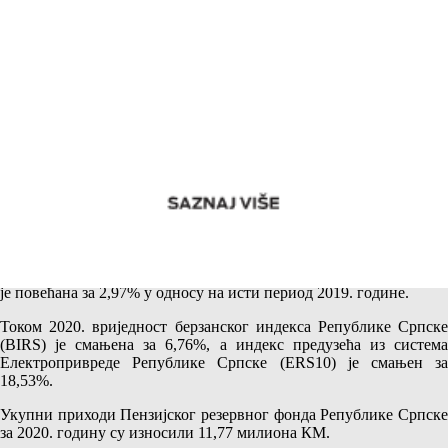
Пензиони резервни фонд Републике Српске – Фокус на
сигуран и стабилан принос (1)
На крају 2020. године нето имовина Пензијског резервног фонда
је повећана за 2,97% у односу на исти период 2019. године.
Током 2020. вриједност берзанског индекса Републике Српске
(BIRS) је смањена за 6,76%, а индекс предузећа из система
Електропривреде Републике Српске (ERS10) је смањен за
18,53%.
Укупни приходи Пензијског резервног фонда Републике Српске
за 2020. годину су износили 11,77 милиона КМ.