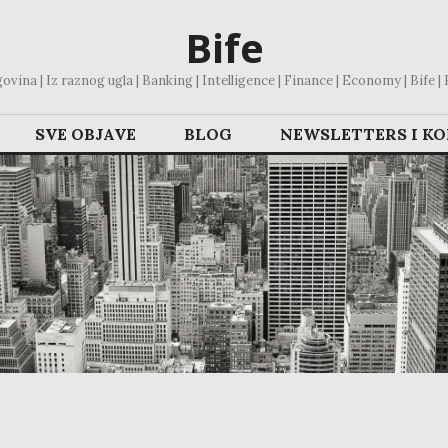
Bife
vina | Iz raznog ugla | Banking | Intelligence | Finance | Economy | Bife | Bl
SVE OBJAVE
BLOG
NEWSLETTERS I K