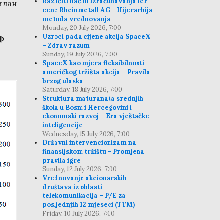
Različiti načini izračunavanja fer
илан
cene Rheinmetall AG – Hijerarhija
metoda vrednovanja
Monday, 20 July 2026, 7:00
Uzroci pada cijene akcija SpaceX
Ф
– Zdrav razum
Sunday, 19 July 2026, 7:00
SpaceX kao mjera fleksibilnosti
američkog tržišta akcija – Pravila
brzog ulaska
Saturday, 18 July 2026, 7:00
Struktura maturanata srednjih
škola u Bosni i Hercegovini i
ekonomski razvoj – Era vještačke
inteligencije
Wednesday, 15 July 2026, 7:00
Državni intervencionizam na
finansijskom tržištu – Promjena
pravila igre
Sunday, 12 July 2026, 7:00
Vrednovanje akcionarskih
društava iz oblasti
telekomunikacija – P/E za
posljednjih 12 mjeseci (TTM)
Friday, 10 July 2026, 7:00