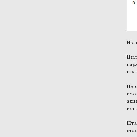
Изв
Циљ
на
инс
Пер
смо
акц
исп
Шта
ста