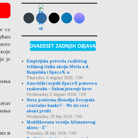
е се
ућих
нето
DVADESET ZADNJIH OBJAVA
које
е је
Empirijska potvrda različitog
tržišnog rizika akcija Mtela a.d.
Banjaluka i SpaceX-a
Thursday, 6 August 2026, 7:00
вања
Američki i srpski SpaceX ponovo u
raskoraku – Nakon jutarnje kave
Wednesday, 5 August 2026, 7:00
Nova poslovna filosofija Evropske
лтат
centralne banke? – We do care
рања
about profit
Wednesday, 29 July 2026, 7:00
Modifikovana verzija Altmanovog
skora – Z′′
их и
Tuesday, 28 July 2026, 7:00