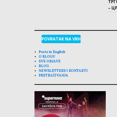
Nex
ТРГ
post
– Ц
POVRATAK NA VRH
Posts in English
O BLOGU
SVE OBJAVE
BLOG
NEWSLETTERS I KONTAKTI
PRETRAŽIVANJA