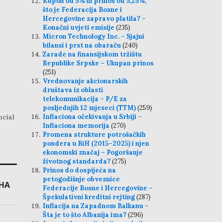
Kupon od 5% ili prinos od 5,25%,
što je Federacija Bosne i
Hercegovine zapravo platila? –
Konačni uvjeti emisije
(235)
Micron Technology Inc. – Sjajni
bilansi i prst na obaraču
(240)
Zarade na finansijskom tržištu
Republike Srpske – Ukupan prinos
(251)
Vrednovanje akcionarskih
društava iz oblasti
telekomunikacija – P/E za
posljednjih 12 mjeseci (TTM)
(259)
Inflaciona očekivanja u Srbiji –
ncial
Inflaciona memorija
(270)
Promena strukture potrošačkih
pondera u BiH (2015–2025) i njen
ekonomski značaj – Pogoršanje
životnog standarda?
(275)
Prinos do dospijeća na
petogodišnje obveznice
НА
Federacije Bosne i Hercegovine –
Špekulativni kreditni rejting
(287)
Inflacija na Zapadnom Balkanu –
Šta je to što Albanija ima?
(296)