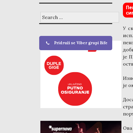
Пе
си
Search
for:
У с
исп
пен
Pridruži se Viber grupi Bife
доб
је 
ост
Изн
је о
Дос
стр
пор
Ова