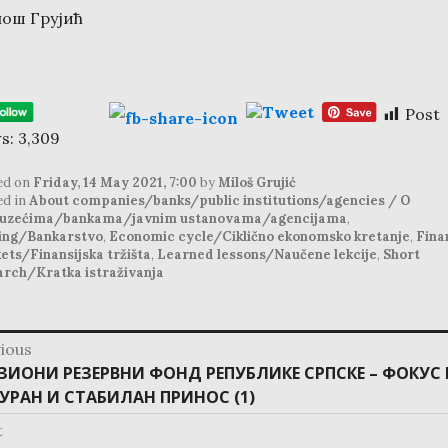
ош Грујић
Post
s:
3,309
ed on
Friday, 14 May 2021, 7:00
by
Miloš Grujić
ed in
About companies/banks/public institutions/agencies / O
uzećima/bankama/javnim ustanovama/agencijama
,
ing/Bankarstvo
,
Economic cycle/Ciklično ekonomsko kretanje
,
Fina
ets/Finansijska tržišta
,
Learned lessons/Naučene lekcije
,
Short
arch/Kratka istraživanja
ious
ation
vious
ЗИОНИ РЕЗЕРВНИ ФОНД РЕПУБЛИКЕ СРПСКЕ – ФОКУС 
:
УРАН И СТАБИЛАН ПРИНОС (1)
t