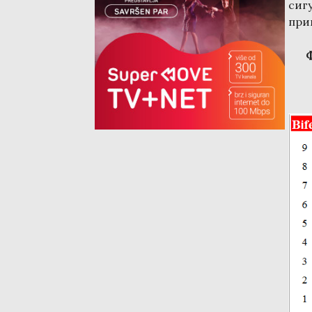
сиг
при