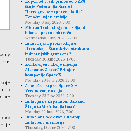
Kupon od 5% ili prinos od 5,25%,
što je Federacija Bosne i
Hercegovine zapravo platila? –
Konačni uvjeti emisije
Monday, 6 July 2026, 7:00
Micron Technology Inc. – Sjajni
bilansi i prst na obaraču
Wednesday, 1 July 2026, 22:00
Industrijska proizvodnja u
Hrvatskoj – Što otkriva struktura
мају
industrijskih grupacija?
Tuesday, 30 June 2026, 17:00
ски
Koliko cijena akcije mijenja
Altmanov Z skor? Primjer
kompanije SpaceX
Monday, 29 June 2026, 17:00
које
Američki i srpski SpaceX –
р та
Vrednovanje akcija
и не
Tuesday, 23 June 2026, 7:00
Inflacija na Zapadnom Balkanu –
Šta je to što Albanija ima?
Monday, 22 June 2026, 7:00
ених
Inflaciona očekivanja u Srbiji –
Inflaciona memorija
с је
Thursday, 18 June 2026, 7:00