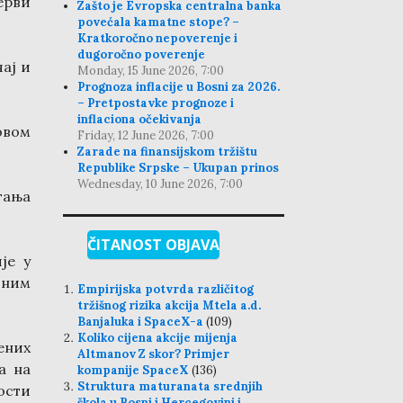
ерви
Zašto je Evropska centralna banka
povećala kamatne stope? –
Kratkoročno nepoverenje i
dugoročno poverenje
чај и
Monday, 15 June 2026, 7:00
Prognoza inflacije u Bosni za 2026.
– Pretpostavke prognoze i
inflaciona očekivanja
овом
Friday, 12 June 2026, 7:00
Zarade na finansijskom tržištu
Republike Srpske – Ukupan prinos
Wednesday, 10 June 2026, 7:00
гања
ČITANOST OBJAVA
је у
јним
Empirijska potvrda različitog
tržišnog rizika akcija Mtela a.d.
Banjaluka i SpaceX-a
(109)
Koliko cijena akcije mijenja
ених
Altmanov Z skor? Primjer
а на
kompanije SpaceX
(136)
Struktura maturanata srednjih
ости
škola u Bosni i Hercegovini i