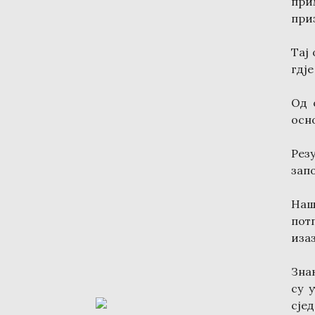
при
приз
Тај 
гдје
Од 
осн
Рез
зап
Наш
пот
иза
Зна
су 
сје