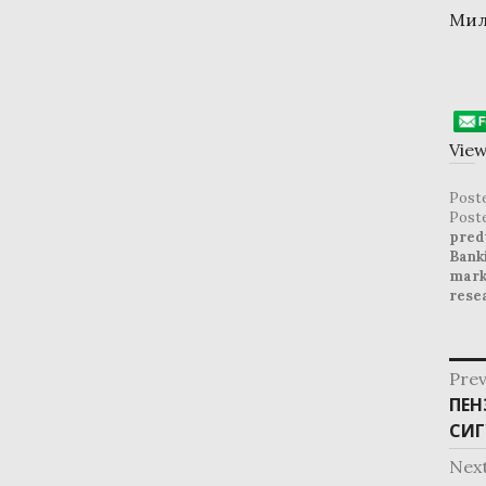
Мил
View
Post
Post
pred
Bank
mark
rese
post
Prev
navig
Pre
ПЕН
post
СИГ
Nex