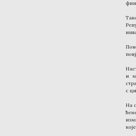
фин
Так
Реп
инв
Пон
повј
Нас
и м
стр
с ц
На 
ћем
изм
кој