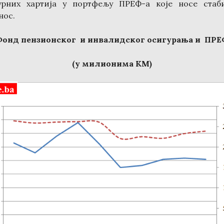
урних хартија у портфељу ПРЕФ-а које носе стаб
нос.
Фонд пензионског и инвалидског осигурања и ПРЕ
(у милионима КМ)