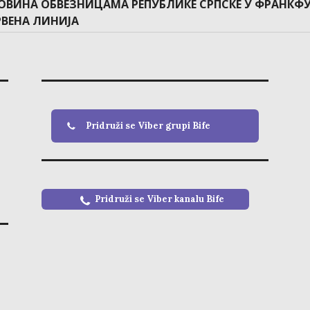
t
ОВИНА ОБВЕЗНИЦАМА РЕПУБЛИКЕ СРПСКЕ У ФРАНКФ
:
РВЕНА ЛИНИЈА
Pridruži se Viber grupi Bife
Pridruži se Viber kanalu
Bife