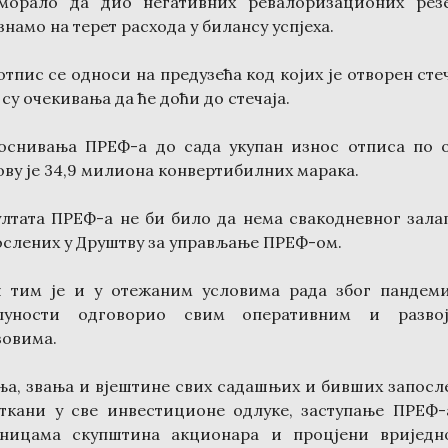
морало да дио негативних ревалоризационих рез
намо на терет расхода у билансу успјеха.
отпис се односи на предузећа код којих је отворен сте
 су очекивања да ће доћи до стечаја.
оснивања ПРЕФ-а до сада укупан износ отписа по 
ову је 34,9 милиона конвертибилних марака.
ултата ПРЕФ-а не би било да нема свакодневног зала
ослених у Друштву за управљање ПРЕФ-ом.
 тим је и у отежаним условима рада због пандеми
пуности одговорио свим оперативним и разво
зовима.
ња, звања и вјештине свих садашњих и бивших запосл
уткани у све инвестиционе одлуке, заступање ПРЕФ-
дницама скупштина акционара и процјени вриједн