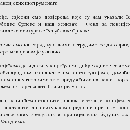
ансијских инструмената.
ође, свјесни смо повјерења које су нам указали В
ублике Српске и наш оснивач – Фонд за пензијс
алидско осигурање Републике Српске.
осни смо на сарадњу с њима и трудимо се да оправ
ерење које нам је указано.
тојаћемо да и даље унапређујемо добре односе са дом
еђународним финансијским институцијама, домаћ
аним инвеститорима те с предузећима из нашег порт
иљем остварења што бољих резултата.
овај начин ћемо створити још квалитетнији портфељ, 
о наставити да осигуравамо редовне приливе новц
ирење свих тренутних и процијењених будућих оба
е Фонд има.