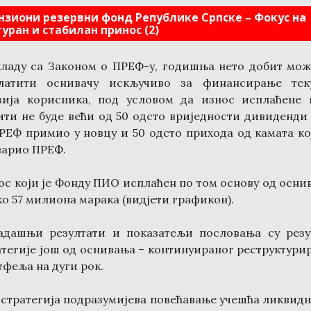
нзиони резервни фонд Републике Српске – Фокус на
гуран и стабилан принос (2)
кладу са Законом о ПРЕФ-у, годишња нето добит мож
латити оснивачу искључиво за финансирање тек
зија корисника, под условом да износ исплаћене 
ити не буде већи од 50 одсто вриједности дивиденди 
ПРЕФ примио у новцу и 50 одсто прихода од камата кој
варио ПРЕФ.
ос који је Фонду ПИО исплаћен по том основу од осни
ко 57 милиона марака (видјети графикон).
адашњи резултати и показатељи пословања су резу
атегије још од оснивања – континуираног реструктури
тфеља на дуги рок.
 стратегија подразумијева повећавање учешћа ликвидн