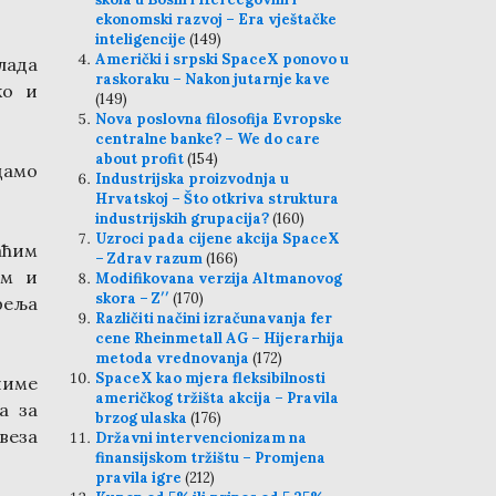
ekonomski razvoj – Era vještačke
inteligencije
(149)
Američki i srpski SpaceX ponovo u
лада
raskoraku – Nakon jutarnje kave
ко и
(149)
Nova poslovna filosofija Evropske
centralne banke? – We do care
about profit
(154)
дамо
Industrijska proizvodnja u
Hrvatskoj – Što otkriva struktura
industrijskih grupacija?
(160)
Uzroci pada cijene akcija SpaceX
аћим
– Zdrav razum
(166)
им и
Modifikovana verzija Altmanovog
skora – Z′′
(170)
феља
Različiti načini izračunavanja fer
cene Rheinmetall AG – Hijerarhija
metoda vrednovanja
(172)
SpaceX kao mjera fleksibilnosti
чиме
američkog tržišta akcija – Pravila
а за
brzog ulaska
(176)
веза
Državni intervencionizam na
finansijskom tržištu – Promjena
pravila igre
(212)