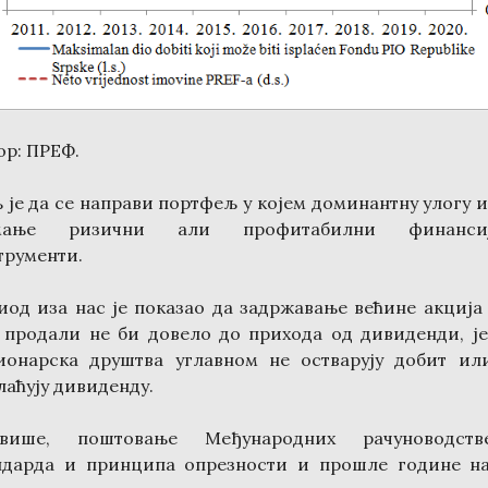
ор: ПРЕФ.
 је да се направи портфељ у којем доминантну улогу и
јмање ризични али профитабилни финансиј
трументи.
иод иза нас је показао да задржавање већине акција 
 продали не би довело до прихода од дивиденди, је
ионарска друштва углавном не остварују добит ил
лаћују дивиденду.
више, поштовање Међународних рачуноводств
ндарда и принципа опрезности и прошле године на