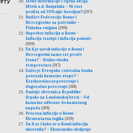
УРТУ
Javne informacije i cijena akcija
Mtela a.d. Banjaluka – Ni rast
profita od 33% nije dovoljan?
(297)
Budžet Federacije Bosne i
Hercegovine za početnike –
Fiskalna enigma
(299)
Superkor inflacija u Bosni –
Inflacija tražnje i inflacija ponude
(309)
Da li je uzrok inflacije u Bosni i
Hercegovini samo rat protiv
Irana? – Stalno visoka
temperatura
(317)
Zašto je Evropska centralna banka
povećala kamatne stope? –
Kratkoročno nepoverenje i
dugoročno poverenje
(318)
Emisije obveznica Republike
Srpske na Londonskoj berzi – Od
kamatne odbrane do kamatnog
napada
(319)
Procena inflacije u Bosni –
Elementarna logika
(329)
Da li se i kako se u Bosni inflacija
ukorenila? – Ekonomsko oboljenje