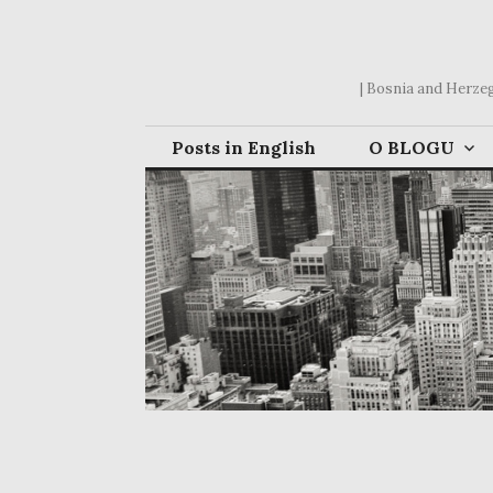
Skip
to
content
| Bosnia and Herzego
Posts in English
O BLOGU