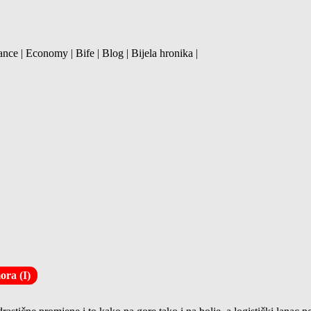
ance | Economy | Bife | Blog | Bijela hronika |
ora (I)