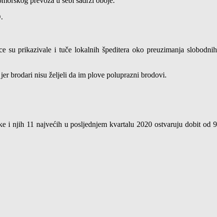
pomorskog prevoza u sebi sadrži oboje.
D
.
 su prikazivale i tuče lokalnih špeditera oko preuzimanja slobodnih
jer brodari nisu željeli da im plove poluprazni brodovi.
e i njih 11 najvećih u posljednjem kvartalu 2020 ostvaruju dobit od 9