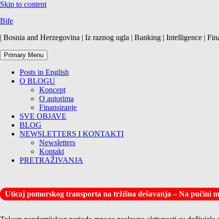
Skip to content
Bife
| Bosnia and Herzegovina | Iz raznog ugla | Banking | Intelligence | Fin
Primary Menu
Posts in English
O BLOGU
Koncept
O autorima
Finansiranje
SVE OBJAVE
BLOG
NEWSLETTERS I KONTAKTI
Newsletters
Kontakt
PRETRAŽIVANJA
Uticaj pomorskog transporta na tržišna dešavanja – Na pučini m