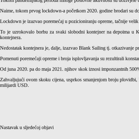
Tokom pandemijskog perioda mnoge poslovne aktivnosti su doživjele dra
Naime, tokom prvog lockdown-a početkom 2020. godine brodari su doži
Lockdown je izazvao poremećaj u pozicioniranju opreme, tačnije velik
To je uzrokovalo borbu za svaki slobodni kontejner na depoima u Kin
kontejnera.
Nedostatak kontejnera je, dalje, izazvao Blank Sailing tj. otkazivanje p
Pomenuti poremećaji opreme i broja isplovljavanja su rezultirali konst
Od juna 2020. pa do maja 2021. njihov skok iznosi imponzantnih 500
Zahvaljujući ovom skoku cijena, usprkos smanjenjom broju plovidbi, b
milijardi USD.
Nastavak u sljedećoj objavi