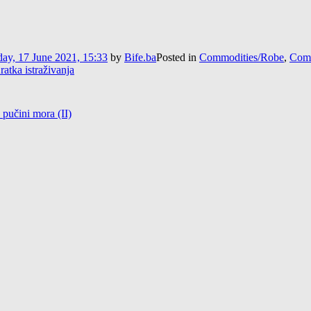
ay, 17 June 2021, 15:33
by
Bife.ba
Posted in
Commodities/Robe
,
Comm
ratka istraživanja
 pučini mora (II)