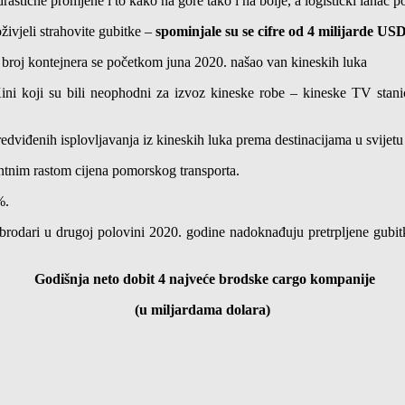
stične promjene i to kako na gore tako i na bolje, a logistički lanac 
vjeli strahovite gubitke –
spominjale su se cifre od 4 milijarde US
 broj kontejnera se početkom juna 2020. našao van kineskih luka
i koji su bili neophodni za izvoz kineske robe – kineske TV stanice
redviđenih isplovljavanja iz kineskih luka prema destinacijama u svijetu 
antnim rastom cijena pomorskog transporta.
%.
rodari u drugoj polovini 2020. godine nadoknađuju pretrpljene gubitk
Godišnja neto dobit 4 najveće brodske cargo kompanije
(u miljardama dolara)