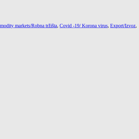
odity markets/Robna tržišta
,
Covid -19/ Korona virus
,
Export/Izvoz
,