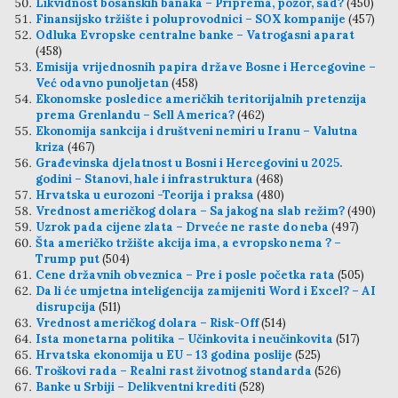
Likvidnost bosanskih banaka – Priprema, pozor, sad?
(450)
Finansijsko tržište i poluprovodnici – SOX kompanije
(457)
Odluka Evropske centralne banke – Vatrogasni aparat
(458)
Emisija vrijednosnih papira države Bosne i Hercegovine –
Već odavno punoljetan
(458)
Ekonomske posledice američkih teritorijalnih pretenzija
prema Grenlandu – Sell America?
(462)
Ekonomija sankcija i društveni nemiri u Iranu – Valutna
kriza
(467)
Građevinska djelatnost u Bosni i Hercegovini u 2025.
godini – Stanovi, hale i infrastruktura
(468)
Hrvatska u eurozoni -Teorija i praksa
(480)
Vrednost američkog dolara – Sa jakog na slab režim?
(490)
Uzrok pada cijene zlata – Drveće ne raste do neba
(497)
Šta američko tržište akcija ima, a evropsko nema ? –
Trump put
(504)
Cene državnih obveznica – Pre i posle početka rata
(505)
Da li će umjetna inteligencija zamijeniti Word i Excel? – AI
disrupcija
(511)
Vrednost američkog dolara – Risk-Off
(514)
Ista monetarna politika – Učinkovita i neučinkovita
(517)
Hrvatska ekonomija u EU – 13 godina poslije
(525)
Troškovi rada – Realni rast životnog standarda
(526)
Banke u Srbiji – Delikventni krediti
(528)