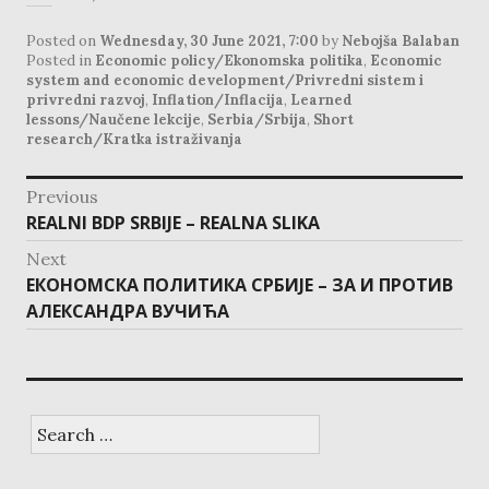
Posted on
Wednesday, 30 June 2021, 7:00
by
Nebojša Balaban
Posted in
Economic policy/Ekonomska politika
,
Economic
system and economic development/Privredni sistem i
privredni razvoj
,
Inflation/Inflacija
,
Learned
lessons/Naučene lekcije
,
Serbia/Srbija
,
Short
research/Kratka istraživanja
post
Previous
navigation
Previous
REALNI BDP SRBIJE – REALNA SLIKA
post:
Next
Next
ЕКОНОМСКА ПОЛИТИКА СРБИЈЕ – ЗА И ПРОТИВ
post:
АЛЕКСАНДРА ВУЧИЋА
Search
for: