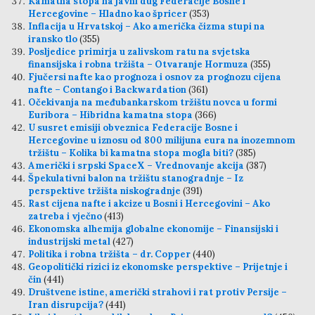
Kamatna stopa na javni dug Federacije Bosne i
Hercegovine – Hladno kao špricer
(353)
Inflacija u Hrvatskoj – Ako američka čizma stupi na
iransko tlo
(355)
Posljedice primirja u zalivskom ratu na svjetska
finansijska i robna tržišta – Otvaranje Hormuza
(355)
Fjučersi nafte kao prognoza i osnov za prognozu cijena
nafte – Contango i Backwardation
(361)
Očekivanja na međubankarskom tržištu novca u formi
Euribora – Hibridna kamatna stopa
(366)
U susret emisiji obveznica Federacije Bosne i
Hercegovine u iznosu od 800 milijuna eura na inozemnom
tržištu – Kolika bi kamatna stopa mogla biti?
(385)
Američki i srpski SpaceX – Vrednovanje akcija
(387)
Špekulativni balon na tržištu stanogradnje – Iz
perspektive tržišta niskogradnje
(391)
Rast cijena nafte i akcize u Bosni i Hercegovini – Ako
zatreba i vječno
(413)
Ekonomska alhemija globalne ekonomije – Finansijski i
industrijski metal
(427)
Politika i robna tržišta – dr. Copper
(440)
Geopolitički rizici iz ekonomske perspektive – Prijetnje i
čin
(441)
Društvene istine, američki strahovi i rat protiv Persije –
Iran disrupcija?
(441)