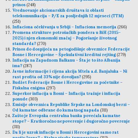
prinos
(248)
Vrednovanje akcionarskih društava iz oblasti
telekomunikacija – P/E za posljednjih 12 mjeseci (TTM)
(251)
Inflaciona očekivanja u Srbiji – Inflaciona memorija
(266)
Promena strukture potrošačkih pondera u BiH (2015–
2025) i njen ekonomski značaj – Pogoršanje životnog
standarda?
(270)
Prinos do dospijeća na petogodišnje obveznice Federacije
Bosne i Hercegovine – Špekulativni kreditni rejting
(279)
Inflacija na Zapadnom Balkanu – Šta je to što Albanija
ima?
(287)
Javne informacije i cijena akcija Mtela a.d. Banjaluka – Ni
rast profita od 33% nije dovoljan?
(295)
Budžet Federacije Bosne i Hercegovine za početnike –
Fiskalna enigma
(297)
Superkor inflacija u Bosni – Inflacija tražnje i inflacija
ponude
(303)
Emisije obveznica Republike Srpske na Londonskoj berzi –
Od kamatne odbrane do kamatnog napada
(311)
Zašto je Evropska centralna banka povećala kamatne
stope? – Kratkoročno nepoverenje i dugoročno poverenje
(311)
Da li je uzrok inflacije u Bosni i Hercegovini samo rat
protiv Irana? – Stalno visoka temperatura
(313)