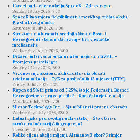
Monday, 20 July 2026, 7:00
Uzroci pada cijene akcija SpaceX – Zdrav razum
Sunday, 19 July 2026, 7:00
SpaceX kao mjera fleksibilnosti američkog tržišta akcija –
Pravila brzog ulaska
Saturday, 18 July 2026, 7:00
Struktura maturanata srednjih škola u Bosni i
Hercegovini i ekonomski razvoj – Era vještačke
inteligencije
Wednesday, 15 July 2026, 7:00
Državni intervencionizam na finansijskom tržištu –
Promjena pravila igre
Sunday, 12 July 2026, 7:00
Vrednovanje akcionarskih društava iz oblasti
telekomunikacija – P/E za posljednjih 12 mjeseci (TTM)
Friday, 10 July 2026, 7:00
Kupon od 5% ili prinos od 5,25%, što je Federacija Bosne i
Hercegovine zapravo platila? – Konačni uvjeti emisije
Monday, 6 July 2026, 7:00
Micron Technology Inc. – Sjajni bilansi i prst na obaraču
Wednesday, 1 July 2026, 22:00
Industrijska proizvodnja u Hrvatskoj – Što otkriva
struktura industrijskih grupacija?
Tuesday, 30 June 2026, 17:00
Koliko cijena akcije mijenja Altmanov Z skor? Primjer