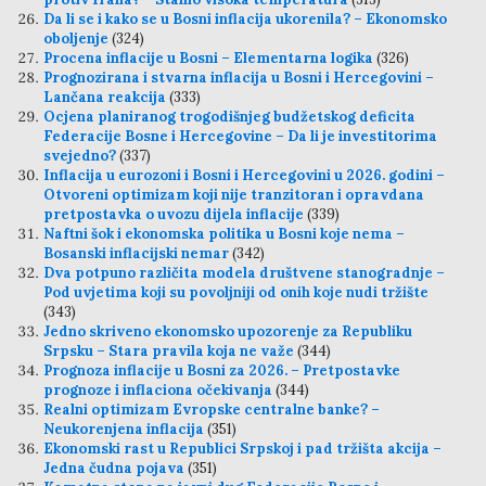
Da li se i kako se u Bosni inflacija ukorenila? – Ekonomsko
oboljenje
(324)
Procena inflacije u Bosni – Elementarna logika
(326)
Prognozirana i stvarna inflacija u Bosni i Hercegovini –
Lančana reakcija
(333)
Ocjena planiranog trogodišnjeg budžetskog deficita
Federacije Bosne i Hercegovine – Da li je investitorima
svejedno?
(337)
Inflacija u eurozoni i Bosni i Hercegovini u 2026. godini –
Otvoreni optimizam koji nije tranzitoran i opravdana
pretpostavka o uvozu dijela inflacije
(339)
Naftni šok i ekonomska politika u Bosni koje nema –
Bosanski inflacijski nemar
(342)
Dva potpuno različita modela društvene stanogradnje –
Pod uvjetima koji su povoljniji od onih koje nudi tržište
(343)
Jedno skriveno ekonomsko upozorenje za Republiku
Srpsku – Stara pravila koja ne važe
(344)
Prognoza inflacije u Bosni za 2026. – Pretpostavke
prognoze i inflaciona očekivanja
(344)
Realni optimizam Evropske centralne banke? –
Neukorenjena inflacija
(351)
Ekonomski rast u Republici Srpskoj i pad tržišta akcija –
Jedna čudna pojava
(351)