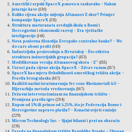
Američki i srpski SpaceX ponovo u raskoraku – Nakon
jutarnje kave
(130)
Koliko cijena akcije mijenja Altmanov Z skor? Primjer
kompanije SpaceX
(131)
Struktura maturanata srednjih škola u Bosni i
Hercegovini i ekonomski razvoj – Era vještačke
inteligencije
(141)
Nova poslovna filosofija Evropske centralne banke? – We
do care about profit
(143)
Industrijska proizvodnja u Hrvatskoj – Što otkriva
struktura industrijskih grupacija?
(153)
Modifikovana verzija Altmanovog skora – Z′′
(155)
Uzroci pada cijene akcija SpaceX – Zdrav razum
(157)
SpaceX kao mjera fleksibilnosti američkog tržišta akcija –
Pravila brzog ulaska
(167)
Različiti načini izračunavanja fer cene Rheinmetall AG –
Hijerarhija metoda vrednovanja
(167)
Državni intervencionizam na finansijskom tržištu –
Promjena pravila igre
(204)
Kupon od 5% ili prinos od 5,25%, što je Federacija Bosne i
Hercegovine zapravo platila? – Konačni uvjeti emisije
(229)
Micron Technology Inc. – Sjajni bilansi i prst na obaraču
(231)
Zarade na finansijskom tržištu Republike Srpske – Ukupan