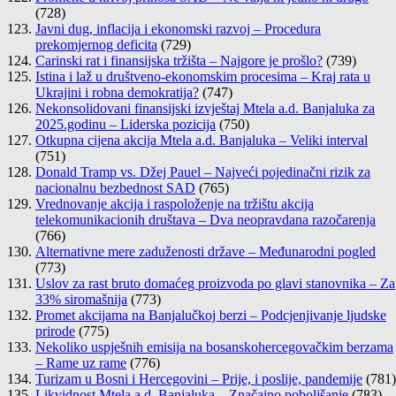
(728)
Javni dug, inflacija i ekonomski razvoj – Procedura
prekomjernog deficita
(729)
Carinski rat i finansijska tržišta – Najgore je prošlo?
(739)
Istina i laž u društveno-ekonomskim procesima – Kraj rata u
Ukrajini i robna demokratija?
(747)
Nekonsolidovani finansijski izvještaj Mtela a.d. Banjaluka za
2025.godinu – Liderska pozicija
(750)
Otkupna cijena akcija Mtela a.d. Banjaluka – Veliki interval
(751)
Donald Tramp vs. Džej Pauel – Najveći pojedinačni rizik za
nacionalnu bezbednost SAD
(765)
Vrednovanje akcija i raspoloženje na tržištu akcija
telekomunikacionih društava – Dva neopravdana razočarenja
(766)
Alternativne mere zaduženosti države – Međunarodni pogled
(773)
Uslov za rast bruto domaćeg proizvoda po glavi stanovnika – Za
33% siromašnija
(773)
Promet akcijama na Banjalučkoj berzi – Podcjenjivanje ljudske
prirode
(775)
Nekoliko uspješnih emisija na bosanskohercegovačkim berzama
– Rame uz rame
(776)
Turizam u Bosni i Hercegovini – Prije, i poslije, pandemije
(781)
Likvidnost Mtela a.d. Banjaluka – Značajno poboljšanje
(783)