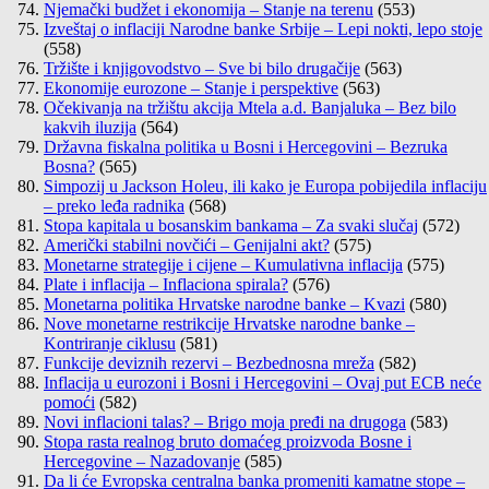
Njemački budžet i ekonomija – Stanje na terenu
(553)
Izveštaj o inflaciji Narodne banke Srbije – Lepi nokti, lepo stoje
(558)
Tržište i knjigovodstvo – Sve bi bilo drugačije
(563)
Ekonomije eurozone – Stanje i perspektive
(563)
Očekivanja na tržištu akcija Mtela a.d. Banjaluka – Bez bilo
kakvih iluzija
(564)
Državna fiskalna politika u Bosni i Hercegovini – Bezruka
Bosna?
(565)
Simpozij u Jackson Holeu, ili kako je Europa pobijedila inflaciju
– preko leđa radnika
(568)
Stopa kapitala u bosanskim bankama – Za svaki slučaj
(572)
Američki stabilni novčići – Genijalni akt?
(575)
Monetarne strategije i cijene – Kumulativna inflacija
(575)
Plate i inflacija – Inflaciona spirala?
(576)
Monetarna politika Hrvatske narodne banke – Kvazi
(580)
Nove monetarne restrikcije Hrvatske narodne banke –
Kontriranje ciklusu
(581)
Funkcije deviznih rezervi – Bezbednosna mreža
(582)
Inflacija u eurozoni i Bosni i Hercegovini – Ovaj put ECB neće
pomoći
(582)
Novi inflacioni talas? – Brigo moja pređi na drugoga
(583)
Stopa rasta realnog bruto domaćeg proizvoda Bosne i
Hercegovine – Nazadovanje
(585)
Da li će Evropska centralna banka promeniti kamatne stope –