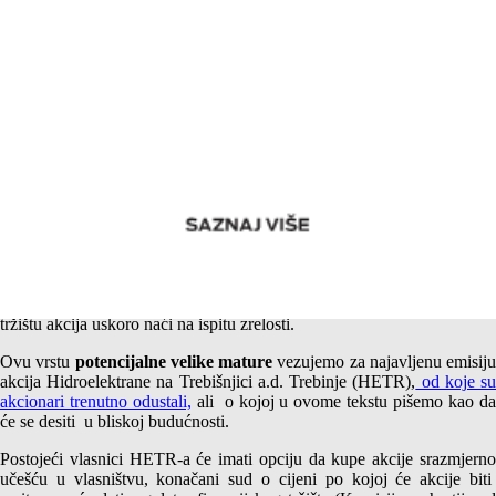
Emisija akcija Hidroelektrana na Trebišnjici a.d. Trebinje –
Potencijalna velika matura
Vrlo je vjerovatno da će se investitori na bosanskohercegovačkom
tržištu akcija uskoro naći na ispitu zrelosti.
Ovu vrstu
potencijalne
velike mature
vezujemo za najavljenu emisiju
akcija Hidroelektrane na Trebišnjici a.d. Trebinje (HETR),
od koje s
akcionari trenutno odustali,
ali o kojoj u ovome tekstu pišemo kao d
će se desiti u bliskoj budućnosti.
Postojeći vlasnici HETR-a će imati opciju da kupe akcije srazmjerno
učešću u vlasništvu, konačani sud o cijeni po kojoj će akcije biti