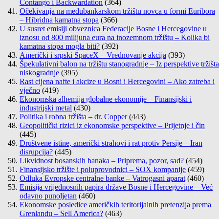
Contango i Backwardation
(364)
Očekivanja na međubankarskom tržištu novca u formi Euribora
– Hibridna kamatna stopa
(366)
U susret emisiji obveznica Federacije Bosne i Hercegovine u
iznosu od 800 milijuna eura na inozemnom tržištu – Kolika bi
kamatna stopa mogla biti?
(392)
Američki i srpski SpaceX – Vrednovanje akcija
(393)
Špekulativni balon na tržištu stanogradnje – Iz perspektive tržišta
niskogradnje
(395)
Rast cijena nafte i akcize u Bosni i Hercegovini – Ako zatreba i
vječno
(419)
Ekonomska alhemija globalne ekonomije – Finansijski i
industrijski metal
(430)
Politika i robna tržišta – dr. Copper
(443)
Geopolitički rizici iz ekonomske perspektive – Prijetnje i čin
(445)
Društvene istine, američki strahovi i rat protiv Persije – Iran
disrupcija?
(445)
Likvidnost bosanskih banaka – Priprema, pozor, sad?
(454)
Finansijsko tržište i poluprovodnici – SOX kompanije
(459)
Odluka Evropske centralne banke – Vatrogasni aparat
(460)
Emisija vrijednosnih papira države Bosne i Hercegovine – Već
odavno punoljetan
(460)
Ekonomske posledice američkih teritorijalnih pretenzija prema
Grenlandu – Sell America?
(463)