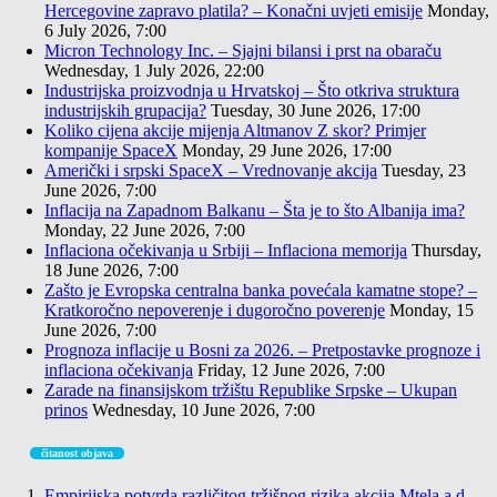
Hercegovine zapravo platila? – Konačni uvjeti emisije
Monday,
6 July 2026, 7:00
Micron Technology Inc. – Sjajni bilansi i prst na obaraču
Wednesday, 1 July 2026, 22:00
Industrijska proizvodnja u Hrvatskoj – Što otkriva struktura
industrijskih grupacija?
Tuesday, 30 June 2026, 17:00
Koliko cijena akcije mijenja Altmanov Z skor? Primjer
kompanije SpaceX
Monday, 29 June 2026, 17:00
Američki i srpski SpaceX – Vrednovanje akcija
Tuesday, 23
June 2026, 7:00
Inflacija na Zapadnom Balkanu – Šta je to što Albanija ima?
Monday, 22 June 2026, 7:00
Inflaciona očekivanja u Srbiji – Inflaciona memorija
Thursday,
18 June 2026, 7:00
Zašto je Evropska centralna banka povećala kamatne stope? –
Kratkoročno nepoverenje i dugoročno poverenje
Monday, 15
June 2026, 7:00
Prognoza inflacije u Bosni za 2026. – Pretpostavke prognoze i
inflaciona očekivanja
Friday, 12 June 2026, 7:00
Zarade na finansijskom tržištu Republike Srpske – Ukupan
prinos
Wednesday, 10 June 2026, 7:00
čitanost objava
Empirijska potvrda različitog tržišnog rizika akcija Mtela a.d.