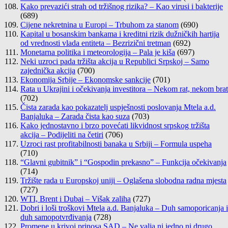
Kako prevazići strah od tržišnog rizika? – Kao virusi i bakterije
(689)
Cijene nekretnina u Europi – Trbuhom za stanom
(690)
Kapital u bosanskim bankama i kreditni rizik dužničkih hartija
od vrednosti vlada entiteta – Bezrizični tretman
(692)
Monetarna politika i meteorologija – Pala je kiša
(697)
Neki uzroci pada tržišta akcija u Republici Srpskoj – Samo
zajednička akcija
(700)
Ekonomija Srbije – Ekonomske sankcije
(701)
Rata u Ukrajini i očekivanja investitora – Nekom rat, nekom brat
(702)
Čista zarada kao pokazatelj uspješnosti poslovanja Mtela a.d.
Banjaluka – Zarada čista kao suza
(703)
Kako jednostavno i brzo povećati likvidnost srpskog tržišta
akcija – Podijeliti na četiri
(706)
Uzroci rast profitabilnosti banaka u Srbiji – Formula uspeha
(710)
“Glavni gubitnik” i “Gospodin prekasno” – Funkcija očekivanja
(714)
Tržište rada u Europskoj uniji – Oglašena slobodna radna mjesta
(727)
WTI, Brent i Dubai – Višak zaliha
(727)
Dobri i loši troškovi Mtela a.d. Banjaluka – Duh samoporicanja i
duh samopotvrđivanja
(728)
Promene u krivoj prinosa SAD – Ne valja ni jedno ni drugo