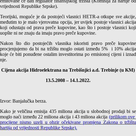
emitovane će dati regulator finansijskog tržišta (Komisija za hartije od
vrijednosti Republike Srpske).
Teorijski, moguće je da postojeći vlasnici HETR-a otkupe sve akcije,
međutim to je malo vjerovatna opcija, jer uvijek postoje vlasnici akcija
koji odustaju od prava preče kupovine, kao što i postoje vlasnici koji
uopšte ni ne znaju da imaju pravo preče kupovine.
Nakon što dio postojećih vlasnika iskoristi pravo preče kupovine
procjenjujemo da bi na tržištu moglo ostati između 5% i 10% akcija
koje će biti ponuđene ostalim investitorima po emisionoj cijeni i iznad
nje.
Cijena akcija Hidroelektrana na Trebišnjici a.d. Trebinje (u KM)
13.5.2008 – 14.1.2022.
Izvor: Banjalučka berza.
Kako je veličina emisija 435 miliona akcija u slobodnoj prodaji bi se
moglo naći između 22 miliona akcija i 43 miliona akcija
(prilikom ov
procijene nismo uzeli u obzir očekivane promjena Zakona o tržištu
hartija od vrijednosti Republike Srpske).