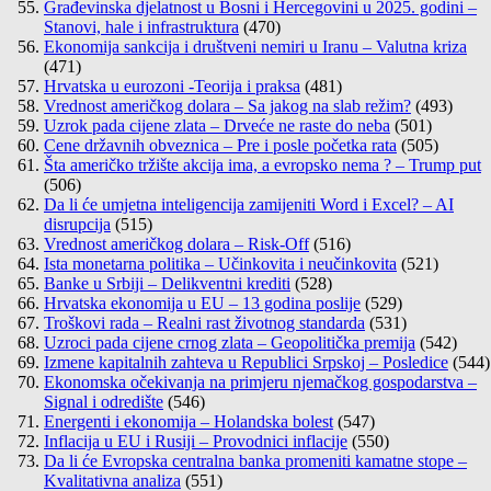
Građevinska djelatnost u Bosni i Hercegovini u 2025. godini –
Stanovi, hale i infrastruktura
(470)
Ekonomija sankcija i društveni nemiri u Iranu – Valutna kriza
(471)
Hrvatska u eurozoni -Teorija i praksa
(481)
Vrednost američkog dolara – Sa jakog na slab režim?
(493)
Uzrok pada cijene zlata – Drveće ne raste do neba
(501)
Cene državnih obveznica – Pre i posle početka rata
(505)
Šta američko tržište akcija ima, a evropsko nema ? – Trump put
(506)
Da li će umjetna inteligencija zamijeniti Word i Excel? – AI
disrupcija
(515)
Vrednost američkog dolara – Risk-Off
(516)
Ista monetarna politika – Učinkovita i neučinkovita
(521)
Banke u Srbiji – Delikventni krediti
(528)
Hrvatska ekonomija u EU – 13 godina poslije
(529)
Troškovi rada – Realni rast životnog standarda
(531)
Uzroci pada cijene crnog zlata – Geopolitička premija
(542)
Izmene kapitalnih zahteva u Republici Srpskoj – Posledice
(544)
Ekonomska očekivanja na primjeru njemačkog gospodarstva –
Signal i odredište
(546)
Energenti i ekonomija – Holandska bolest
(547)
Inflacija u EU i Rusiji – Provodnici inflacije
(550)
Da li će Evropska centralna banka promeniti kamatne stope –
Kvalitativna analiza
(551)