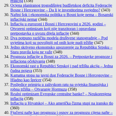
reakcija
(338)
Ocjena planiranog trogodišnjeg budžetskog deficita Federacije
Bosne i Hercegovine – Da li je investitorima svejedno?
(343)
Naftni šok i ekonomska politika u Bosni koje nema – Bosanski
inflacijski nemar
(344)
Inflacija u eurozoni i Bosni i Hercegovini u 2026. godini –
Otvoreni optimizam koji nije tranzitoran i opravdana
pretpostavka o uvozu dijela inflacije
(344)
Dva potpuno različita modela društvene stanogradnje – Pod
uvjetima koji su povoljniji od onih koje nudi tržište
(347)
Jedno skriveno ekonomsko upozorenje za Republiku Srpsku –
Stara pravila koja ne važe
(348)
Prognoza inflacije u Bosni za 2026. – Pretpostavke prognoze i
inflaciona očekivanja
(348)
Ekonomski rast u Republici Srpskoj i pad tržišta akcija – Jedna
čudna pojava
(353)
Kamatna stopa na javni dug Federacije Bosne i Hercegovine –
Hladno kao špricer
(354)
Posljedice primirja u zalivskom ratu na svjetska finansijska i
robna tržišta – Otvaranje Hormuza
(358)
Realni optimizam Evropske centralne banke? – Neukorenjena
inflacija
(358)
Inflacija u Hrvatskoj – Ako američka čizma stupi na iransko tlo
(360)
Fjučersi nafte kao prognoza i osnov za prognozu cijena nafte –