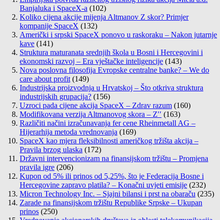
Banjaluka i SpaceX-a
(102)
Koliko cijena akcije mijenja Altmanov Z skor? Primjer
kompanije SpaceX
(132)
Američki i srpski SpaceX ponovo u raskoraku – Nakon jutarnje
kave
(141)
Struktura maturanata srednjih škola u Bosni i Hercegovini i
ekonomski razvoj – Era vještačke inteligencije
(143)
Nova poslovna filosofija Evropske centralne banke? – We do
care about profit
(149)
Industrijska proizvodnja u Hrvatskoj – Što otkriva struktura
industrijskih grupacija?
(156)
Uzroci pada cijene akcija SpaceX – Zdrav razum
(160)
Modifikovana verzija Altmanovog skora – Z′′
(163)
Različiti načini izračunavanja fer cene Rheinmetall AG –
Hijerarhija metoda vrednovanja
(169)
SpaceX kao mjera fleksibilnosti američkog tržišta akcija –
Pravila brzog ulaska
(172)
Državni intervencionizam na finansijskom tržištu – Promjena
pravila igre
(206)
Kupon od 5% ili prinos od 5,25%, što je Federacija Bosne i
Hercegovine zapravo platila? – Konačni uvjeti emisije
(232)
Micron Technology Inc. – Sjajni bilansi i prst na obaraču
(235)
Zarade na finansijskom tržištu Republike Srpske – Ukupan
prinos
(250)