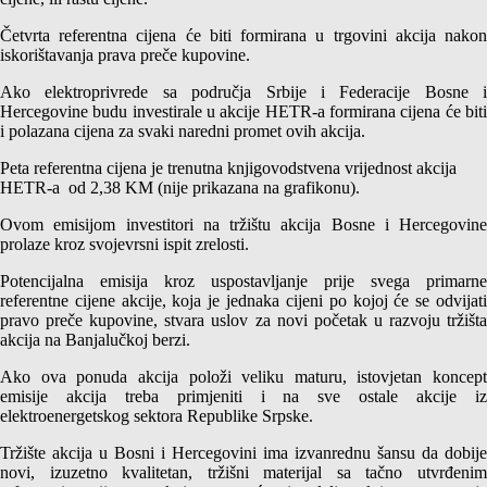
Četvrta referentna cijena će biti formirana u trgovini akcija nakon
iskorištavanja prava preče kupovine.
Ako elektroprivrede sa područja Srbije i Federacije Bosne i
Hercegovine budu investirale u akcije HETR-a formirana cijena će biti
i polazana cijena za svaki naredni promet ovih akcija.
Peta referentna cijena je trenutna knjigovodstvena vrijednost akcija
HETR-a od 2,38 KM (nije prikazana na grafikonu).
Ovom emisijom investitori na tržištu akcija Bosne i Hercegovine
prolaze kroz svojevrsni ispit zrelosti.
Potencijalna emisija kroz uspostavljanje prije svega primarne
referentne cijene akcije, koja je jednaka cijeni po kojoj će se odvijati
pravo preče kupovine, stvara uslov za novi početak u razvoju tržišta
akcija na Banjalučkoj berzi.
Ako ova ponuda akcija položi veliku maturu, istovjetan koncept
emisije akcija treba primjeniti i na sve ostale akcije iz
elektroenergetskog sektora Republike Srpske.
Tržište akcija u Bosni i Hercegovini ima izvanrednu šansu da dobije
novi, izuzetno kvalitetan, tržišni materijal sa tačno utvrđenim