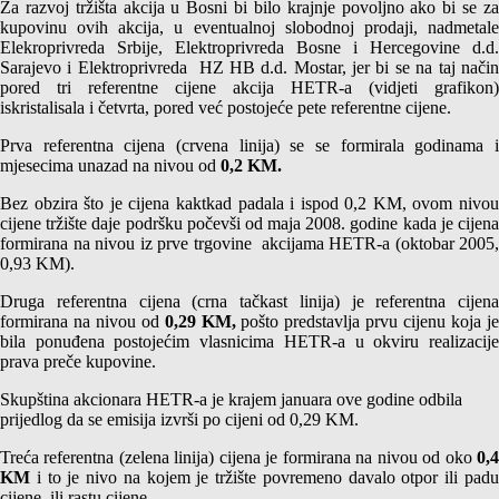
Za razvoj tržišta akcija u Bosni bi bilo krajnje povoljno ako bi se za
kupovinu ovih akcija, u eventualnoj slobodnoj prodaji, nadmetale
Elekroprivreda Srbije, Elektroprivreda Bosne i Hercegovine d.d.
Sarajevo i Elektroprivreda HZ HB d.d. Mostar, jer bi se na taj način
pored tri referentne cijene akcija HETR-a (vidjeti grafikon)
iskristalisala i četvrta, pored već postojeće pete referentne cijene.
Prva referentna cijena (crvena linija) se se formirala godinama i
mjesecima unazad na nivou od
0,2 KM.
Bez obzira što je cijena kaktkad padala i ispod 0,2 KM, ovom nivou
cijene tržište daje podršku počevši od maja 2008. godine kada je cijena
formirana na nivou iz prve trgovine akcijama HETR-a (oktobar 2005,
0,93 KM).
Druga referentna cijena (crna tačkast linija) je referentna cijena
formirana na nivou od
0,29 KM,
pošto predstavlja prvu cijenu koja j
bila ponuđena postojećim vlasnicima HETR-a u okviru realizacije
prava preče kupovine.
Skupština akcionara HETR-a je krajem januara ove godine odbila
prijedlog da se emisija izvrši po cijeni od 0,29 KM.
Treća referentna (zelena linija) cijena je formirana na nivou od oko
0,
KM
i to je nivo na kojem je tržište povremeno davalo otpor ili padu
cijene, ili rastu cijene.