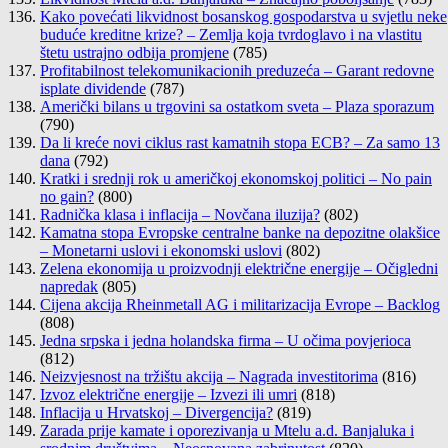
Kako povećati likvidnost bosanskog gospodarstva u svjetlu neke
buduće kreditne krize? – Zemlja koja tvrdoglavo i na vlastitu
štetu ustrajno odbija promjene
(785)
Profitabilnost telekomunikacionih preduzeća – Garant redovne
isplate dividende
(787)
Američki bilans u trgovini sa ostatkom sveta – Plaza sporazum
(790)
Da li kreće novi ciklus rast kamatnih stopa ECB? – Za samo 13
dana
(792)
Kratki i srednji rok u američkoj ekonomskoj politici – No pain
no gain?
(800)
Radnička klasa i inflacija – Novčana iluzija?
(802)
Kamatna stopa Evropske centralne banke na depozitne olakšice
– Monetarni uslovi i ekonomski uslovi
(802)
Zelena ekonomija u proizvodnji električne energije – Očigledni
napredak
(805)
Cijena akcija Rheinmetall AG i militarizacija Evrope – Backlog
(808)
Jedna srpska i jedna holandska firma – U očima povjerioca
(812)
Neizvjesnost na tržištu akcija – Nagrada investitorima
(816)
Izvoz električne energije – Izvezi ili umri
(818)
Inflacija u Hrvatskoj – Divergencija?
(819)
Zarada prije kamate i oporezivanja u Mtelu a.d. Banjaluka i