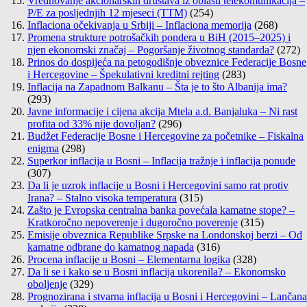
Vrednovanje akcionarskih društava iz oblasti telekomunikacija –
P/E za posljednjih 12 mjeseci (TTM)
(254)
Inflaciona očekivanja u Srbiji – Inflaciona memorija
(268)
Promena strukture potrošačkih pondera u BiH (2015–2025) i
njen ekonomski značaj – Pogoršanje životnog standarda?
(272)
Prinos do dospijeća na petogodišnje obveznice Federacije Bosne
i Hercegovine – Špekulativni kreditni rejting
(283)
Inflacija na Zapadnom Balkanu – Šta je to što Albanija ima?
(293)
Javne informacije i cijena akcija Mtela a.d. Banjaluka – Ni rast
profita od 33% nije dovoljan?
(296)
Budžet Federacije Bosne i Hercegovine za početnike – Fiskalna
enigma
(298)
Superkor inflacija u Bosni – Inflacija tražnje i inflacija ponude
(307)
Da li je uzrok inflacije u Bosni i Hercegovini samo rat protiv
Irana? – Stalno visoka temperatura
(315)
Zašto je Evropska centralna banka povećala kamatne stope? –
Kratkoročno nepoverenje i dugoročno poverenje
(315)
Emisije obveznica Republike Srpske na Londonskoj berzi – Od
kamatne odbrane do kamatnog napada
(316)
Procena inflacije u Bosni – Elementarna logika
(328)
Da li se i kako se u Bosni inflacija ukorenila? – Ekonomsko
oboljenje
(329)
Prognozirana i stvarna inflacija u Bosni i Hercegovini – Lančana