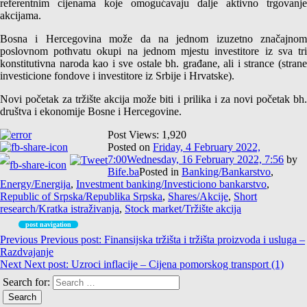
referentnim cijenama koje omogućavaju dalje aktivno trgovanje
akcijama.
Bosna i Hercegovina može da na jednom izuzetno značajnom
poslovnom pothvatu okupi na jednom mjestu investitore iz sva tri
konstitutivna naroda kao i sve ostale bh. građane, ali i strance (strane
investicione fondove i investitore iz Srbije i Hrvatske).
Novi početak za tržište akcija može biti i prilika i za novi početak bh.
društva i ekonomije Bosne i Hercegovine.
Post Views:
1,920
Posted on
Friday, 4 February 2022,
7:00
Wednesday, 16 February 2022, 7:56
by
Bife.ba
Posted in
Banking/Bankarstvo
,
Energy/Energija
,
Investment banking/Investiciono bankarstvo
,
Republic of Srpska/Republika Srpska
,
Shares/Akcije
,
Short
research/Kratka istraživanja
,
Stock market/Tržište akcija
post navigation
Previous
Previous post:
Finansijska tržišta i tržišta proizvoda i usluga –
Razdvajanje
Next
Next post:
Uzroci inflacije – Cijena pomorskog transport (1)
Search for: