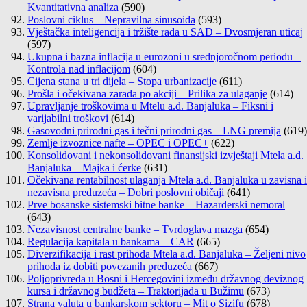
Kvantitativna analiza
(590)
Poslovni ciklus – Nepravilna sinusoida
(593)
Vještačka inteligencija i tržište rada u SAD – Dvosmjeran uticaj
(597)
Ukupna i bazna inflacija u eurozoni u srednjoročnom periodu –
Kontrola nad inflacijom
(604)
Cijena stana u tri dijela – Stopa urbanizacije
(611)
Prošla i očekivana zarada po akciji – Prilika za ulaganje
(614)
Upravljanje troškovima u Mtelu a.d. Banjaluka – Fiksni i
varijabilni troškovi
(614)
Gasovodni prirodni gas i tečni prirodni gas – LNG premija
(619)
Zemlje izvoznice nafte – OPEC i OPEC+
(622)
Konsolidovani i nekonsolidovani finansijski izvještaji Mtela a.d.
Banjaluka – Majka i ćerke
(631)
Očekivana rentabilnost ulaganja Mtela a.d. Banjaluka u zavisna i
nezavisna preduzeća – Dobri poslovni običaji
(641)
Prve bosanske sistemski bitne banke – Hazarderski nemoral
(643)
Nezavisnost centralne banke – Tvrdoglava mazga
(654)
Regulacija kapitala u bankama – CAR
(665)
Diverzifikacija i rast prihoda Mtela a.d. Banjaluka – Željeni nivo
prihoda iz dobiti povezanih preduzeća
(667)
Poljoprivreda u Bosni i Hercegovini između državnog deviznog
kursa i državnog budžeta – Traktorijada u Bužimu
(673)
Strana valuta u bankarskom sektoru – Mit o Sizifu
(678)