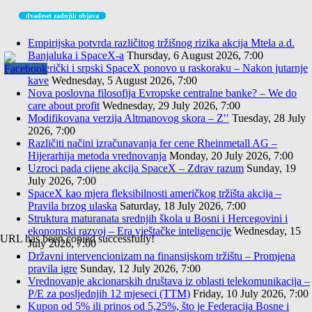
dvadeset zadnjih objava
Empirijska potvrda različitog tržišnog rizika akcija Mtela a.d.
Banjaluka i SpaceX-a
Thursday, 6 August 2026, 7:00
Američki i srpski SpaceX ponovo u raskoraku – Nakon jutarnje
kave
Wednesday, 5 August 2026, 7:00
Nova poslovna filosofija Evropske centralne banke? – We do
care about profit
Wednesday, 29 July 2026, 7:00
Modifikovana verzija Altmanovog skora – Z′′
Tuesday, 28 July
2026, 7:00
Različiti načini izračunavanja fer cene Rheinmetall AG –
Hijerarhija metoda vrednovanja
Monday, 20 July 2026, 7:00
Uzroci pada cijene akcija SpaceX – Zdrav razum
Sunday, 19
July 2026, 7:00
SpaceX kao mjera fleksibilnosti američkog tržišta akcija –
Pravila brzog ulaska
Saturday, 18 July 2026, 7:00
Struktura maturanata srednjih škola u Bosni i Hercegovini i
ekonomski razvoj – Era vještačke inteligencije
Wednesday, 15
URL has been copied successfully!
July 2026, 7:00
Državni intervencionizam na finansijskom tržištu – Promjena
pravila igre
Sunday, 12 July 2026, 7:00
Vrednovanje akcionarskih društava iz oblasti telekomunikacija –
P/E za posljednjih 12 mjeseci (TTM)
Friday, 10 July 2026, 7:00
Kupon od 5% ili prinos od 5,25%, što je Federacija Bosne i