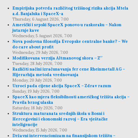
Empirijska potvrda različitog tržišnog rizika akcija Mtela
a.d. Banjaluka i SpaceX-a
Thursday, 6 August 2026, 7:00
Američki i srpski SpaceX ponovo u raskoraku – Nakon
jutarnje kave
Wednesday, 5 August 2026, 7:00
Nova poslovna filosofija Evropske centralne banke? – We
do care about profit
Wednesday, 29 July 2026, 7:00
Modifikovana verzija Altmanovog skora – Z′′
Tuesday, 28 July 2026, 7:00
Različiti načini izračunavanja fer cene Rheinmetall AG –
Hijerarhija metoda vrednovanja
Monday, 20 July 2026, 7:00
Uzroci pada cijene akcija SpaceX – Zdrav razum
Sunday, 19 July 2026, 7:00
SpaceX kao mjera fleksibilnosti američkog tržišta akcija –
Pravila brzog ulaska
Saturday, 18 July 2026, 7:00
Struktura maturanata srednjih škola u Bosni i
Hercegovini i ekonomski razvoj – Era vještačke
inteligencije
Wednesday, 15 July 2026, 7:00
Državni intervencionizam na finansijskom tržištu –