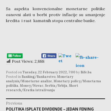
Sa aspekta konvencionalne monetarne politike
osnovni alati u borbi protiv inflacije su smanjenje
kredita i rast kamatnih stopa centralne banke.
Post Views:
2,888
Posted on
Tuesday, 22 February 2022, 7:00
by
Bife.ba
Posted in
Banking/Bankarstvo
,
Monetary
analysis/Monetarne analize
,
Monetary policy/Monetarna
politika
,
Money/Novac
,
Serbia/Srbija
,
Short
research/Kratka istraživanja
post
Previous
navigation
Previous
POLITIKA ISPLATE DIVIDENDE – JEDAN FENING