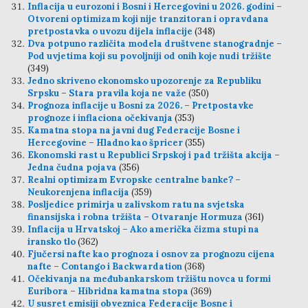
Inflacija u eurozoni i Bosni i Hercegovini u 2026. godini –
Otvoreni optimizam koji nije tranzitoran i opravdana
pretpostavka o uvozu dijela inflacije
(348)
Dva potpuno različita modela društvene stanogradnje –
Pod uvjetima koji su povoljniji od onih koje nudi tržište
(349)
Jedno skriveno ekonomsko upozorenje za Republiku
Srpsku – Stara pravila koja ne važe
(350)
Prognoza inflacije u Bosni za 2026. – Pretpostavke
prognoze i inflaciona očekivanja
(353)
Kamatna stopa na javni dug Federacije Bosne i
Hercegovine – Hladno kao špricer
(355)
Ekonomski rast u Republici Srpskoj i pad tržišta akcija –
Jedna čudna pojava
(356)
Realni optimizam Evropske centralne banke? –
Neukorenjena inflacija
(359)
Posljedice primirja u zalivskom ratu na svjetska
finansijska i robna tržišta – Otvaranje Hormuza
(361)
Inflacija u Hrvatskoj – Ako američka čizma stupi na
iransko tlo
(362)
Fjučersi nafte kao prognoza i osnov za prognozu cijena
nafte – Contango i Backwardation
(368)
Očekivanja na međubankarskom tržištu novca u formi
Euribora – Hibridna kamatna stopa
(369)
U susret emisiji obveznica Federacije Bosne i