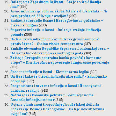
Inflacija na Zapadnom Balkanu – Šta je to što Albanija
ima?
(296)
Javne informacije i cijena akcija Mtela a.d. Banjaluka – Ni
rast profita od 33% nije dovoljan?
(297)
Budžet Federacije Bosne i Hercegovine za početnike –
Fiskalna enigma
(299)
Superkor inflacija u Bosni – Inflacija tražnje i inflacija
ponude
(309)
Da li je uzrok inflacije u Bosni i Hercegovini samo rat
protiv Irana? – Stalno visoka temperatura
(317)
Emisije obveznica Republike Srpske na Londonskoj berzi –
Od kamatne odbrane do kamatnog napada
(318)
Zašto je Evropska centralna banka povećala kamatne
stope? – Kratkoročno nepoverenje i dugoročno poverenje
(318)
Procena inflacije u Bosni – Elementarna logika
(329)
Da li se i kako se u Bosni inflacija ukorenila? – Ekonomsko
oboljenje
(332)
Prognozirana i stvarna inflacija u Bosni i Hercegovini –
Lančana reakcija
(342)
Naftni šok i ekonomska politika u Bosni koje nema –
Bosanski inflacijski nemar
(345)
Ocjena planiranog trogodišnjeg budžetskog deficita
Federacije Bosne i Hercegovine – Da li je investitorima
svejedno?
(345)