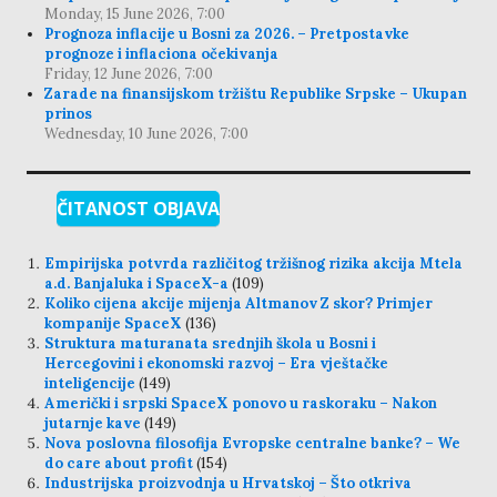
Monday, 15 June 2026, 7:00
Prognoza inflacije u Bosni za 2026. – Pretpostavke
prognoze i inflaciona očekivanja
Friday, 12 June 2026, 7:00
Zarade na finansijskom tržištu Republike Srpske – Ukupan
prinos
Wednesday, 10 June 2026, 7:00
ČITANOST OBJAVA
Empirijska potvrda različitog tržišnog rizika akcija Mtela
a.d. Banjaluka i SpaceX-a
(109)
Koliko cijena akcije mijenja Altmanov Z skor? Primjer
kompanije SpaceX
(136)
Struktura maturanata srednjih škola u Bosni i
Hercegovini i ekonomski razvoj – Era vještačke
inteligencije
(149)
Američki i srpski SpaceX ponovo u raskoraku – Nakon
jutarnje kave
(149)
Nova poslovna filosofija Evropske centralne banke? – We
do care about profit
(154)
Industrijska proizvodnja u Hrvatskoj – Što otkriva