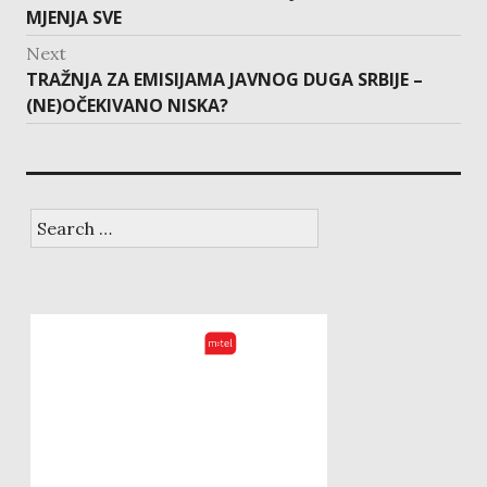
post:
MJENJA SVE
Next
Next
TRAŽNJA ZA EMISIJAMA JAVNOG DUGA SRBIJE –
post:
(NE)OČEKIVANO NISKA?
Search
for: