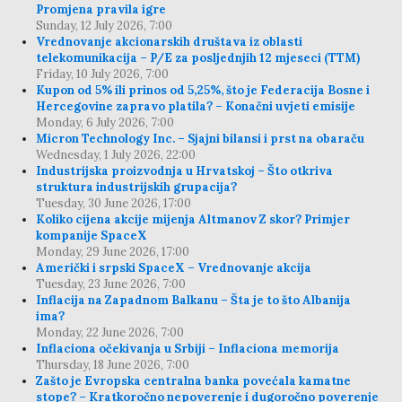
Promjena pravila igre
Sunday, 12 July 2026, 7:00
Vrednovanje akcionarskih društava iz oblasti
telekomunikacija – P/E za posljednjih 12 mjeseci (TTM)
Friday, 10 July 2026, 7:00
Kupon od 5% ili prinos od 5,25%, što je Federacija Bosne i
Hercegovine zapravo platila? – Konačni uvjeti emisije
Monday, 6 July 2026, 7:00
Micron Technology Inc. – Sjajni bilansi i prst na obaraču
Wednesday, 1 July 2026, 22:00
Industrijska proizvodnja u Hrvatskoj – Što otkriva
struktura industrijskih grupacija?
Tuesday, 30 June 2026, 17:00
Koliko cijena akcije mijenja Altmanov Z skor? Primjer
kompanije SpaceX
Monday, 29 June 2026, 17:00
Američki i srpski SpaceX – Vrednovanje akcija
Tuesday, 23 June 2026, 7:00
Inflacija na Zapadnom Balkanu – Šta je to što Albanija
ima?
Monday, 22 June 2026, 7:00
Inflaciona očekivanja u Srbiji – Inflaciona memorija
Thursday, 18 June 2026, 7:00
Zašto je Evropska centralna banka povećala kamatne
stope? – Kratkoročno nepoverenje i dugoročno poverenje