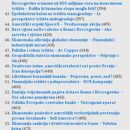
Hercegovine u iznosu od 800 milijuna eura na inozemnom
tržištu – Kolika bi kamatna stopa mogla biti?
(394)
Špekulativni balon na tržištu stanogradnje – Iz
perspektive tržišta niskogradnje
(397)
Američki i srpski SpaceX – Vrednovanje akcija
(405)
Rast cijena nafte i akcize u Bosni i Hercegovini – Ako
zatreba i vječno
(420)
Ekonomska alhemija globalne ekonomije – Finansijski i
industrijski metal
(431)
Politika i robna tržišta – dr. Copper
(444)
Geopolitički rizici iz ekonomske perspektive – Prijetnje i
čin
(446)
Društvene istine, američki strahovi i rat protiv Persije –
Iran disrupcija?
(449)
Likvidnost bosanskih banaka – Priprema, pozor, sad?
(455)
Finansijsko tržište i poluprovodnici – SOX kompanije
(460)
Emisija vrijednosnih papira države Bosne i Hercegovine –
Već odavno punoljetan
(461)
Odluka Evropske centralne banke – Vatrogasni aparat
(463)
Ekonomske posledice američkih teritorijalnih pretenzija
prema Grenlandu – Sell America?
(465)
Ekonomija sankcija i društveni nemiri u Iranu – Valutna
kriza
(473)