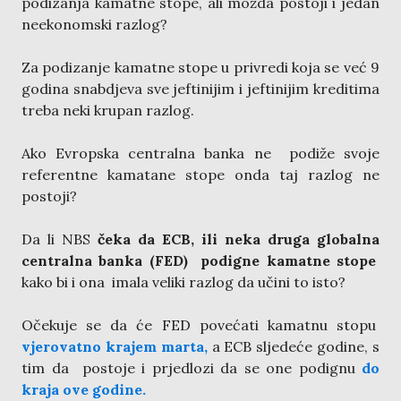
podizanja kamatne stope, ali možda postoji i jedan
neekonomski razlog?
Za podizanje kamatne stope u privredi koja se već 9
godina snabdjeva sve jeftinijim i jeftinijim kreditima
treba neki krupan razlog.
Ako Evropska centralna banka ne podiže svoje
referentne kamatane stope onda taj razlog ne
postoji?
Da li NBS
čeka da ECB, ili neka druga globalna
centralna banka (FED) podigne kamatne stope
kako bi i ona imala veliki razlog da učini to isto?
Očekuje se da će FED povećati kamatnu stopu
vjerovatno krajem marta,
a ECB sljedeće godine, s
tim da postoje i prjedlozi da se one podignu
do
kraja ove godine.