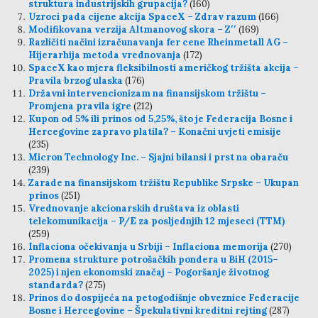
struktura industrijskih grupacija?
(160)
Uzroci pada cijene akcija SpaceX – Zdrav razum
(166)
Modifikovana verzija Altmanovog skora – Z′′
(169)
Različiti načini izračunavanja fer cene Rheinmetall AG –
Hijerarhija metoda vrednovanja
(172)
SpaceX kao mjera fleksibilnosti američkog tržišta akcija –
Pravila brzog ulaska
(176)
Državni intervencionizam na finansijskom tržištu –
Promjena pravila igre
(212)
Kupon od 5% ili prinos od 5,25%, što je Federacija Bosne i
Hercegovine zapravo platila? – Konačni uvjeti emisije
(235)
Micron Technology Inc. – Sjajni bilansi i prst na obaraču
(239)
Zarade na finansijskom tržištu Republike Srpske – Ukupan
prinos
(251)
Vrednovanje akcionarskih društava iz oblasti
telekomunikacija – P/E za posljednjih 12 mjeseci (TTM)
(259)
Inflaciona očekivanja u Srbiji – Inflaciona memorija
(270)
Promena strukture potrošačkih pondera u BiH (2015–
2025) i njen ekonomski značaj – Pogoršanje životnog
standarda?
(275)
Prinos do dospijeća na petogodišnje obveznice Federacije
Bosne i Hercegovine – Špekulativni kreditni rejting
(287)