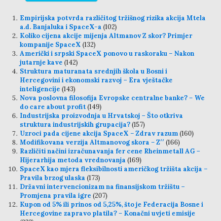
Empirijska potvrda različitog tržišnog rizika akcija Mtela
a.d. Banjaluka i SpaceX-a
(102)
Koliko cijena akcije mijenja Altmanov Z skor? Primjer
kompanije SpaceX
(132)
Američki i srpski SpaceX ponovo u raskoraku – Nakon
jutarnje kave
(142)
Struktura maturanata srednjih škola u Bosni i
Hercegovini i ekonomski razvoj – Era vještačke
inteligencije
(143)
Nova poslovna filosofija Evropske centralne banke? – We
do care about profit
(149)
Industrijska proizvodnja u Hrvatskoj – Što otkriva
struktura industrijskih grupacija?
(157)
Uzroci pada cijene akcija SpaceX – Zdrav razum
(160)
Modifikovana verzija Altmanovog skora – Z′′
(166)
Različiti načini izračunavanja fer cene Rheinmetall AG –
Hijerarhija metoda vrednovanja
(169)
SpaceX kao mjera fleksibilnosti američkog tržišta akcija –
Pravila brzog ulaska
(173)
Državni intervencionizam na finansijskom tržištu –
Promjena pravila igre
(207)
Kupon od 5% ili prinos od 5,25%, što je Federacija Bosne i
Hercegovine zapravo platila? – Konačni uvjeti emisije