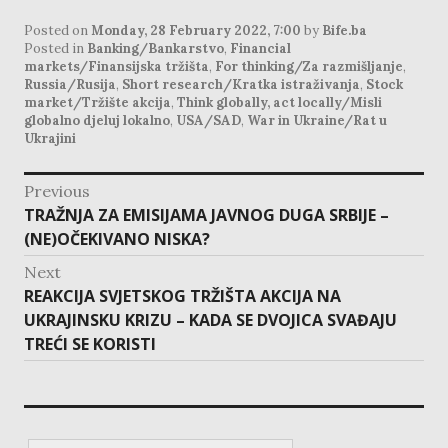
Posted on
Monday, 28 February 2022, 7:00
by
Bife.ba
Posted in
Banking/Bankarstvo
,
Financial
markets/Finansijska tržišta
,
For thinking/Za razmišljanje
,
Russia/Rusija
,
Short research/Kratka istraživanja
,
Stock
market/Tržište akcija
,
Think globally, act locally/Misli
globalno djeluj lokalno
,
USA/SAD
,
War in Ukraine/Rat u
Ukrajini
post
Previous
navigation
Previous
TRAŽNJA ZA EMISIJAMA JAVNOG DUGA SRBIJE –
post:
(NE)OČEKIVANO NISKA?
Next
Next
REAKCIJA SVJETSKOG TRŽIŠTA AKCIJA NA
post:
UKRAJINSKU KRIZU – KADA SE DVOJICA SVAĐAJU
TREĆI SE KORISTI
Search