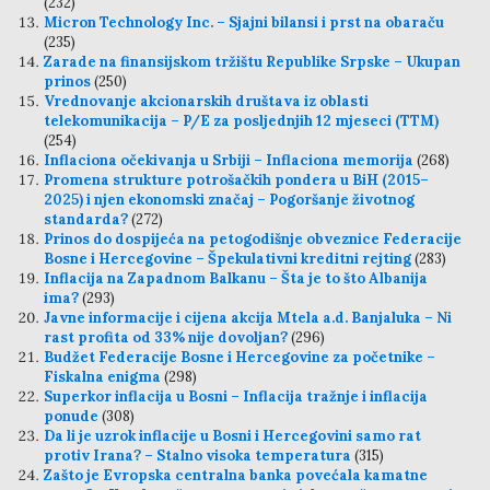
(232)
Micron Technology Inc. – Sjajni bilansi i prst na obaraču
(235)
Zarade na finansijskom tržištu Republike Srpske – Ukupan
prinos
(250)
Vrednovanje akcionarskih društava iz oblasti
telekomunikacija – P/E za posljednjih 12 mjeseci (TTM)
(254)
Inflaciona očekivanja u Srbiji – Inflaciona memorija
(268)
Promena strukture potrošačkih pondera u BiH (2015–
2025) i njen ekonomski značaj – Pogoršanje životnog
standarda?
(272)
Prinos do dospijeća na petogodišnje obveznice Federacije
Bosne i Hercegovine – Špekulativni kreditni rejting
(283)
Inflacija na Zapadnom Balkanu – Šta je to što Albanija
ima?
(293)
Javne informacije i cijena akcija Mtela a.d. Banjaluka – Ni
rast profita od 33% nije dovoljan?
(296)
Budžet Federacije Bosne i Hercegovine za početnike –
Fiskalna enigma
(298)
Superkor inflacija u Bosni – Inflacija tražnje i inflacija
ponude
(308)
Da li je uzrok inflacije u Bosni i Hercegovini samo rat
protiv Irana? – Stalno visoka temperatura
(315)
Zašto je Evropska centralna banka povećala kamatne