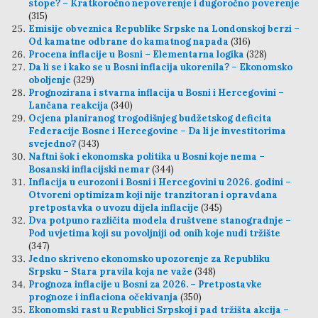
stope? – Kratkoročno nepoverenje i dugoročno poverenje
(315)
Emisije obveznica Republike Srpske na Londonskoj berzi –
Od kamatne odbrane do kamatnog napada
(316)
Procena inflacije u Bosni – Elementarna logika
(328)
Da li se i kako se u Bosni inflacija ukorenila? – Ekonomsko
oboljenje
(329)
Prognozirana i stvarna inflacija u Bosni i Hercegovini –
Lančana reakcija
(340)
Ocjena planiranog trogodišnjeg budžetskog deficita
Federacije Bosne i Hercegovine – Da li je investitorima
svejedno?
(343)
Naftni šok i ekonomska politika u Bosni koje nema –
Bosanski inflacijski nemar
(344)
Inflacija u eurozoni i Bosni i Hercegovini u 2026. godini –
Otvoreni optimizam koji nije tranzitoran i opravdana
pretpostavka o uvozu dijela inflacije
(345)
Dva potpuno različita modela društvene stanogradnje –
Pod uvjetima koji su povoljniji od onih koje nudi tržište
(347)
Jedno skriveno ekonomsko upozorenje za Republiku
Srpsku – Stara pravila koja ne važe
(348)
Prognoza inflacije u Bosni za 2026. – Pretpostavke
prognoze i inflaciona očekivanja
(350)
Ekonomski rast u Republici Srpskoj i pad tržišta akcija –