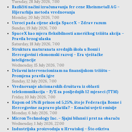
Tuesday, 28 July 2026, 7:00
Različiti načini izračunavanja fer cene Rheinmetall AG –
Hijerarhija metoda vrednovanja
Monday, 20 July 2026, 7:00
Uzroci pada cijene akcija SpaceX – Zdrav razum
Sunday, 19 July 2026, 7:00
SpaceX kao mjera fleksibilnosti američkog tržišta akcija –
Pravila brzog ulaska
Saturday, 18 July 2026, 7:00
Struktura maturanata srednjih škola u Bosni i
Hercegovini i ekonomski razvoj – Era vještačke
inteligencije
Wednesday, 15 July 2026, 7:00
Državni intervencionizam na finansijskom tržištu –
Promjena pravila igre
Sunday, 12 July 2026, 7:00
Vrednovanje akcionarskih društava iz oblasti
telekomunikacija – P/E za posljednjih 12 mjeseci (TTM)
Friday, 10 July 2026, 7:00
Kupon od 5% ili prinos od 5,25%, što je Federacija Bosne i
Hercegovine zapravo platila? – Konačni uvjeti emisije
Monday, 6 July 2026, 7:00
Micron Technology Inc. – Sjajni bilansi i prst na obaraču
Wednesday, 1 July 2026, 22:00
Industrijska proizvodnja u Hrvatskoj – Što otkriva