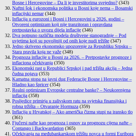
Bosne i Hercegovine – Da li je investitorima svejedno?
(343)
Naftni šok i ekonomska politika u Bosni koje nema – Bosanski
inflacijski nemar
(344)
Inflacija u eurozoni i Bosni i Hercegovini u 2026. godini –
Otvoreni optimizam koji nije tranzitoran i opravdana
pretpostavka o uvozu dijela inflacije
(346)
Dva potpuno različita modela društvene stanogradnje – Pod
uvjetima koji su povoljniji od onih koje nudi tržište
(347)
Jedno skriveno ekonomsko upozorenje za Republiku Srpsku –
Stara pravila koja ne važe
(348)
Prognoza inflacije u Bosni za 2026. – Pretpostavke prognoze i
inflaciona očekivanja
(350)
Ekonomski rast u Republici Srpskoj i pad tržišta akcija – Jedna
čudna pojava
(353)
Kamatna stopa na javni dug Federacije Bosne i Hercegovine –
Hladno kao špricer
(354)
Realni optimizam Evropske centralne banke? – Neukorenjena
inflacija
(358)
Posljedice primirja u zalivskom ratu na svjetska finansijska i
robna tržišta – Otvaranje Hormuza
(359)
Inflacija u Hrvatskoj – Ako američka čizma stupi na iransko tlo
(361)
Fjučersi nafte kao prognoza i osnov za prognozu cijena nafte –
Contango i Backwardation
(365)
Očekivanja na međubankarskom tržištu novca u formi Euribora