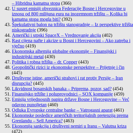
– Hibridna kamatna stopa
(366)
U susret emisiji obveznica Federacije Bosne i Hercegovine u
iznosu od 800 milijuna eura na inozemnom tržištu – Kolika bi
kamatna stopa mogla biti?
(392)
Špekulativni balon na tržištu stanogradnje – Iz perspektive tržišta
niskogradnje
(396)
Američki i srpski SpaceX – Vrednovanje akcija
(402)
Rast cijena nafte i akcize u Bosni i Hercegovini – Ako zatreba i
vječno
(419)
Ekonomska alhemija globalne ekonomije – Finansijski i
industrijski metal
(430)
Politika i robna tržišta – dr. Copper
(443)
Geopolitički rizici iz ekonomske perspektive – Prijetnje i čin
(445)
Društvene istine, američki strahovi i rat protiv Persije – Iran
disrupcija?
(445)
Likvidnost bosanskih banaka – Priprema, pozor, sad?
(454)
Finansijsko tržište i poluprovodnici – SOX kompanije
(459)
Emisija vrijednosnih papira države Bosne i Hercegovine – Već
odavno punoljetan
(460)
Odluka Evropske centralne banke – Vatrogasni aparat
(461)
Ekonomske posledice američkih teritorijalnih pretenzija prema
Grenlandu – Sell America?
(463)
Ekonomija sankcija i društveni nemiri u Iranu – Valutna kriza
(472)