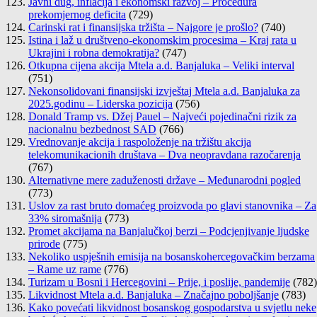
Javni dug, inflacija i ekonomski razvoj – Procedura
prekomjernog deficita
(729)
Carinski rat i finansijska tržišta – Najgore je prošlo?
(740)
Istina i laž u društveno-ekonomskim procesima – Kraj rata u
Ukrajini i robna demokratija?
(747)
Otkupna cijena akcija Mtela a.d. Banjaluka – Veliki interval
(751)
Nekonsolidovani finansijski izvještaj Mtela a.d. Banjaluka za
2025.godinu – Liderska pozicija
(756)
Donald Tramp vs. Džej Pauel – Najveći pojedinačni rizik za
nacionalnu bezbednost SAD
(766)
Vrednovanje akcija i raspoloženje na tržištu akcija
telekomunikacionih društava – Dva neopravdana razočarenja
(767)
Alternativne mere zaduženosti države – Međunarodni pogled
(773)
Uslov za rast bruto domaćeg proizvoda po glavi stanovnika – Za
33% siromašnija
(773)
Promet akcijama na Banjalučkoj berzi – Podcjenjivanje ljudske
prirode
(775)
Nekoliko uspješnih emisija na bosanskohercegovačkim berzama
– Rame uz rame
(776)
Turizam u Bosni i Hercegovini – Prije, i poslije, pandemije
(782)
Likvidnost Mtela a.d. Banjaluka – Značajno poboljšanje
(783)
Kako povećati likvidnost bosanskog gospodarstva u svjetlu neke