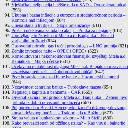
Vještačka inteligencija i tržište rada u SAD – Dvosmjeran uticaj
(598)
Ukupna i bazna inflacija u eurozoni u srednjoročnom periodu –
Kontrola nad inflacijom
(604)
Cijena stana u tri dijela – Stopa urbanizacije
(611)
Prošla i očekivana zarada po akciji – Prilika za ulaganje
(614)
Upravljanje troškovima u Mtelu a.d. Banjaluka – Fiksni i
varijabilni troškovi
(614)
Gasovodni prirodni gas i tečni prirodni gas – LNG premija
(621)
Zemlje izvoznice nafte – OPEC i OPEC+
(622)
Konsolidovani i nekonsolidovani finansijski izvještaji Mtela a.d.
Banjaluka – Majka i ćerke
(631)
Očekivana rentabilnost ulaganja Mtela a.d. Banjaluka u zavisna i
nezavisna preduzeća – Dobri poslovni običaji
(642)
Prve bosanske sistemski bitne banke – Hazarderski nemoral
(644)
Nezavisnost centralne banke – Tvrdoglava mazga
(654)
Regulacija kapitala u bankama – CAR
(665)
Diverzifikacija i rast prihoda Mtela a.d. Banjaluka – Željeni nivo
prihoda iz dobiti povezanih preduzeća
(667)
Poljoprivreda u Bosni i Hercegovini između državnog deviznog
kursa i državnog budžeta – Traktorijada u Bužimu
(673)
Strana valuta u bankarskom sektoru – Mit o Sizifu
(680)
Kako prevazići strah od tržišnog rizika? – Kao virusi i bakterije