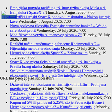
Empirijska potvrda različitog tržišnog rizika akcija Mtela a.d.
Banjaluka i SpaceX-a
Thursday, 6 August 2026, 7:00
Američki i srpski SpaceX ponovo u raskoraku – Nakon jutarnje
kave
Wednesday, 5 August 2026, 7:00
Nova poslovna filosofija Evropske centralne banke? – We do
care about profit
Wednesday, 29 July 2026, 7:00
Modifikovana verzija Altmanovog skora – Z′′
Tuesday, 28 July
2026, 7:00
Različiti načini izračunavanja fer cene Rheinmetall AG –
Hijerarhija metoda vrednovanja
Monday, 20 July 2026, 7:00
Uzroci pada cijene akcija SpaceX – Zdrav razum
Sunday, 19
July 2026, 7:00
SpaceX kao mjera fleksibilnosti američkog tržišta akcija –
Pravila brzog ulaska
Saturday, 18 July 2026, 7:00
Struktura maturanata srednjih škola u Bosni i Hercegovini i
ekonomski razvoj – Era vještačke inteligencije
Wednesday, 15
URL has been copied successfully!
July 2026, 7:00
Državni intervencionizam na finansijskom tržištu – Promjena
pravila igre
Sunday, 12 July 2026, 7:00
Vrednovanje akcionarskih društava iz oblasti telekomunikacija –
P/E za posljednjih 12 mjeseci (TTM)
Friday, 10 July 2026, 7:00
Kupon od 5% ili prinos od 5,25%, što je Federacija Bosne i
Hercegovine zapravo platila? – Konačni uvjeti emisije
Monday,
6 July 2026, 7:00