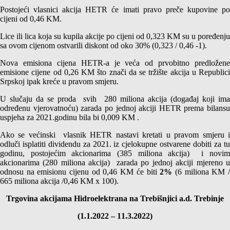
Postojeći vlasnici akcija HETR će imati pravo preče kupovine po
cijeni od 0,46 KM.
Lice ili lica koja su kupila akcije po cijeni od 0,323 KM su u poređenju
sa ovom cijenom ostvarili diskont od oko 30% (0,323 / 0,46 -1).
Nova emisiona cijena HETR-a je veća od prvobitno predložene
emisione cijene od 0,26 KM što znači da se tržište akcija u Republici
Srpskoj ipak kreće u pravom smjeru.
U slučaju da se proda svih 280 miliona akcija (događaj koji ima
određenu vjerovatnoću) zarada po jednoj akciji HETR prema bilansu
uspjeha za 2021.godinu bila bi 0,009 KM .
Ako se većinski vlasnik HETR nastavi kretati u pravom smjeru i
odluči isplatiti dividendu za 2021. iz cjelokupne ostvarene dobiti za tu
godinu, postojećim akcionarima (385 miliona akcija) i novim
akcionarima (280 miliona akcija) zarada po jednoj akciji mjereno u
odnosu na emisionu cijenu od 0,46 KM će biti
2%
(6 miliona KM 
665 miliona akcija /0,46 KM x 100).
Trgovina akcijama Hidroelektrana na Trebišnjici a.d. Trebinje
(1.1.2022 – 11.3.2022)