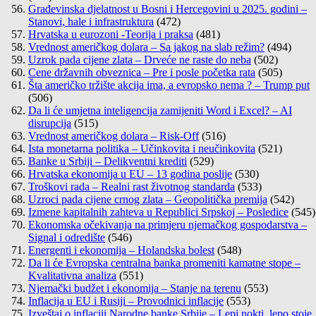
Građevinska djelatnost u Bosni i Hercegovini u 2025. godini –
Stanovi, hale i infrastruktura
(472)
Hrvatska u eurozoni -Teorija i praksa
(481)
Vrednost američkog dolara – Sa jakog na slab režim?
(494)
Uzrok pada cijene zlata – Drveće ne raste do neba
(502)
Cene državnih obveznica – Pre i posle početka rata
(505)
Šta američko tržište akcija ima, a evropsko nema ? – Trump put
(506)
Da li će umjetna inteligencija zamijeniti Word i Excel? – AI
disrupcija
(515)
Vrednost američkog dolara – Risk-Off
(516)
Ista monetarna politika – Učinkovita i neučinkovita
(521)
Banke u Srbiji – Delikventni krediti
(529)
Hrvatska ekonomija u EU – 13 godina poslije
(530)
Troškovi rada – Realni rast životnog standarda
(533)
Uzroci pada cijene crnog zlata – Geopolitička premija
(542)
Izmene kapitalnih zahteva u Republici Srpskoj – Posledice
(545)
Ekonomska očekivanja na primjeru njemačkog gospodarstva –
Signal i odredište
(546)
Energenti i ekonomija – Holandska bolest
(548)
Da li će Evropska centralna banka promeniti kamatne stope –
Kvalitativna analiza
(551)
Njemački budžet i ekonomija – Stanje na terenu
(553)
Inflacija u EU i Rusiji – Provodnici inflacije
(553)
Izveštaj o inflaciji Narodne banke Srbije – Lepi nokti, lepo stoje