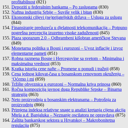
profitabilnost
(821)
Depoziti u federalnim bankama – Po zaslugama
(830)
Naftna industrija Srbije – Suviše velik i bitan
(830)
Ekonomski ciljevi (ne)prijateljskih država – Usluga za uslugu
(844)
Finansiranje preduzeća u djelatnosti telekomunikacija – Potpuno
pogrešna percepcija izuzetno visoke zaduženosti
(845)
Plaza sporazum 2.0 – Odbrambeni kišobran američkog Stevana
(849)
Monetarna politika u Bosni i eurozoni – Uvoz inflacije i izvoz
elementarne pameti
(851)
Robna razmena Bosne i Hercegovine sa svetom – Minimalna i
maksimalna vrednost
(853)
Kratka istorija cene nafte – Promene u ponudi i tražnji
(858)
Cena jednog kilovat-časa u bosanskom cenovnom okruženju –
‘Oćemo i mi
(859)
Tržište obveznica u eurozoni – Normalna kriva prinosa
(860)
Ročna kompozicija javnog duga Republike Srpske – Binarna
strategija
(863)
Neto proizvodnja u bosanskim elektranama – Potrošnja za
proizvodnju
(866)
Primjena indeksa relativne snage u analizi kretanja cijena akcija
Mtela a.d. Banjaluka – Neznanje oscilatora ne opravdava
(875)
Zaštita bankarskog sektora u Hrvatskoj – Makrobonitetna
regulacija
(875)