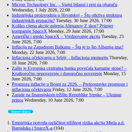
Micron Technology Inc. – Sjajni bilansi i prst na obaraču
Wednesday, 1 July 2026, 22:00
Industrijska proizvodnja u Hrvatskoj – Što otkriva struktura
industrijskih grupacija?
Tuesday, 30 June 2026, 17:00
Koliko cijena akcije mijenja Altmanov Z skor? Primjer
kompanije SpaceX
Monday, 29 June 2026, 17:00
Američki i srpski SpaceX – Vrednovanje akcija
Tuesday, 23
June 2026, 7:00
Inflacija na Zapadnom Balkanu – Šta je to što Albanija ima?
Monday, 22 June 2026, 7:00
Inflaciona očekivanja u Srbiji – Inflaciona memorija
Thursday,
18 June 2026, 7:00
Zašto je Evropska centralna banka povećala kamatne stope? –
Kratkoročno nepoverenje i dugoročno poverenje
Monday, 15
June 2026, 7:00
Prognoza inflacije u Bosni za 2026. – Pretpostavke prognoze i
inflaciona očekivanja
Friday, 12 June 2026, 7:00
Zarade na finansijskom tržištu Republike Srpske – Ukupan
prinos
Wednesday, 10 June 2026, 7:00
čitanost objava
Empirijska potvrda različitog tržišnog rizika akcija Mtela a.d.
Banjaluka i SpaceX-a
(104)