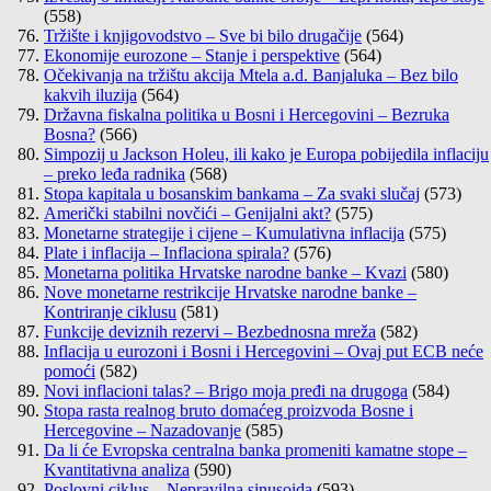
(558)
Tržište i knjigovodstvo – Sve bi bilo drugačije
(564)
Ekonomije eurozone – Stanje i perspektive
(564)
Očekivanja na tržištu akcija Mtela a.d. Banjaluka – Bez bilo
kakvih iluzija
(564)
Državna fiskalna politika u Bosni i Hercegovini – Bezruka
Bosna?
(566)
Simpozij u Jackson Holeu, ili kako je Europa pobijedila inflaciju
– preko leđa radnika
(568)
Stopa kapitala u bosanskim bankama – Za svaki slučaj
(573)
Američki stabilni novčići – Genijalni akt?
(575)
Monetarne strategije i cijene – Kumulativna inflacija
(575)
Plate i inflacija – Inflaciona spirala?
(576)
Monetarna politika Hrvatske narodne banke – Kvazi
(580)
Nove monetarne restrikcije Hrvatske narodne banke –
Kontriranje ciklusu
(581)
Funkcije deviznih rezervi – Bezbednosna mreža
(582)
Inflacija u eurozoni i Bosni i Hercegovini – Ovaj put ECB neće
pomoći
(582)
Novi inflacioni talas? – Brigo moja pređi na drugoga
(584)
Stopa rasta realnog bruto domaćeg proizvoda Bosne i
Hercegovine – Nazadovanje
(585)
Da li će Evropska centralna banka promeniti kamatne stope –
Kvantitativna analiza
(590)
Poslovni ciklus – Nepravilna sinusoida
(593)