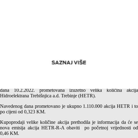
Nova emisiona cijena akcija Hidroelektrana Trebišnjica a.d.
Trebinje – Dobijam, dobijaš
U jednoj od prethodnih objava obećali smo da ćemo objasniti zašto je
dana 10.2.2022. prometovana izuzetno velika količina akcija
Hidroelektrana Trebišnjica a.d. Trebinje (HETR).
Navedenog dana prometovano je ukupno 1.110.000 akcija HETR i to
po cijeni od 0,323 KM.
Kupoprodaji velike količine akcija prethodila je informacija da će se
nova emisija akcija HETR-R-A obaviti po početnoj vrijednosti od
0,46 KM.