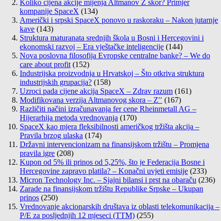
Koliko cijena akcije mijenja Altmanov Z skor? Primjer
kompanije SpaceX
(134)
Američki i srpski SpaceX ponovo u raskoraku – Nakon jutarnje
kave
(143)
Struktura maturanata srednjih škola u Bosni i Hercegovini i
ekonomski razvoj – Era vještačke inteligencije
(144)
Nova poslovna filosofija Evropske centralne banke? – We do
care about profit
(152)
Industrijska proizvodnja u Hrvatskoj – Što otkriva struktura
industrijskih grupacija?
(158)
Uzroci pada cijene akcija SpaceX – Zdrav razum
(161)
Modifikovana verzija Altmanovog skora – Z′′
(167)
Različiti načini izračunavanja fer cene Rheinmetall AG –
Hijerarhija metoda vrednovanja
(170)
SpaceX kao mjera fleksibilnosti američkog tržišta akcija –
Pravila brzog ulaska
(174)
Državni intervencionizam na finansijskom tržištu – Promjena
pravila igre
(208)
Kupon od 5% ili prinos od 5,25%, što je Federacija Bosne i
Hercegovine zapravo platila? – Konačni uvjeti emisije
(233)
Micron Technology Inc. – Sjajni bilansi i prst na obaraču
(236)
Zarade na finansijskom tržištu Republike Srpske – Ukupan
prinos
(250)
Vrednovanje akcionarskih društava iz oblasti telekomunikacija –
P/E za posljednjih 12 mjeseci (TTM)
(255)