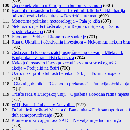
(689)
Cijene nekretnina u Europi – Trbuhom za stanom
(690)
Kapital u bosanskim bankama i kreditni rizik dužničkih hartija
od vrednosti vlada entiteta – Bezrizični tretman
(692)
Monetarna politika i meteorologija – Pala je kiša
(697)
Neki uzroci pada tržišta akcija u Republici Srpskoj – Samo
zajednička akcija
(700)
Ekonomija Srbije – Ekonomske sankcije
(701)
Rata u Ukrajini i očekivanja investitora – Nekom rat, nekom brat
(702)
Čista zarada kao pokazatelj uspješnosti poslovanja Mtela a.d.
Banjaluka – Zarada čista kao suza
(704)
Kako jednostavno i brzo povećati likvidnost srpskog tržišta
akcija – Podijeliti na četiri
(706)
Uzroci rast profitabilnosti banaka u Srbiji – Formula uspeha
(710)
“Glavni gubitnik” i “Gospodin prekasno” – Funkcija očekivanja
(714)
Tržište rada u Europskoj uniji – Oglašena slobodna radna mjesta
(727)
WTI, Brent i Dubai – Višak zaliha
(727)
Dobri i loši troškovi Mtela a.d. Banjaluka – Duh samoporicanja i
duh samopotvrđivanja
(728)
Promene u krivoj prinosa SAD – Ne valja ni jedno ni drugo
(728)