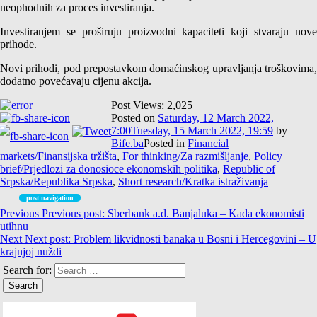
neophodnih za proces investiranja.
Investiranjem se proširuju proizvodni kapaciteti koji stvaraju nove
prihode.
Novi prihodi, pod prepostavkom domaćinskog upravljanja troškovima,
dodatno povećavaju cijenu akcija.
Post Views:
2,025
Posted on
Saturday, 12 March 2022,
7:00
Tuesday, 15 March 2022, 19:59
by
Bife.ba
Posted in
Financial
markets/Finansijska tržišta
,
For thinking/Za razmišljanje
,
Policy
brief/Prjedlozi za donosioce ekonomskih politika
,
Republic of
Srpska/Republika Srpska
,
Short research/Kratka istraživanja
post navigation
Previous
Previous post:
Sberbank a.d. Banjaluka – Kada ekonomisti
utihnu
Next
Next post:
Problem likvidnosti banaka u Bosni i Hercegovini – U
krajnjoj nuždi
Search for: