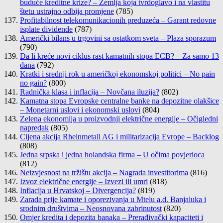
buduće kreditne krize? – Zemlja koja tvrdoglavo i na vlastitu
štetu ustrajno odbija promjene
(785)
Profitabilnost telekomunikacionih preduzeća – Garant redovne
isplate dividende
(787)
Američki bilans u trgovini sa ostatkom sveta – Plaza sporazum
(790)
Da li kreće novi ciklus rast kamatnih stopa ECB? – Za samo 13
dana
(792)
Kratki i srednji rok u američkoj ekonomskoj politici – No pain
no gain?
(800)
Radnička klasa i inflacija – Novčana iluzija?
(802)
Kamatna stopa Evropske centralne banke na depozitne olakšice
– Monetarni uslovi i ekonomski uslovi
(804)
Zelena ekonomija u proizvodnji električne energije – Očigledni
napredak
(805)
Cijena akcija Rheinmetall AG i militarizacija Evrope – Backlog
(808)
Jedna srpska i jedna holandska firma – U očima povjerioca
(812)
Neizvjesnost na tržištu akcija – Nagrada investitorima
(816)
Izvoz električne energije – Izvezi ili umri
(818)
Inflacija u Hrvatskoj – Divergencija?
(819)
Zarada prije kamate i oporezivanja u Mtelu a.d. Banjaluka i
srodnim društvima – Neosnovana zabrinutost
(820)
Omjer kredita i depozita banaka – Prerađivački kapaciteti i