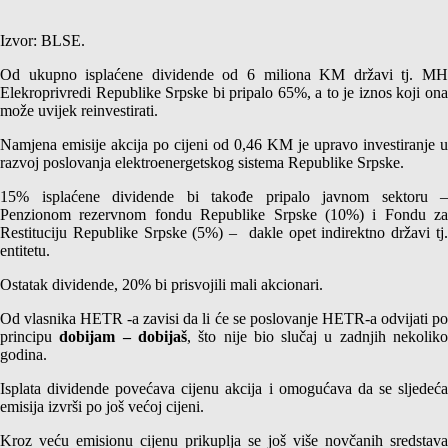
Izvor: BLSE.
Od ukupno isplaćene dividende od 6 miliona KM državi tj. MH
Elekroprivredi Republike Srpske bi pripalo 65%, a to je iznos koji ona
može uvijek reinvestirati.
Namjena emisije akcija po cijeni od 0,46 KM je upravo investiranje u
razvoj poslovanja elektroenergetskog sistema Republike Srpske.
15% isplaćene dividende bi takođe pripalo javnom sektoru –
Penzionom rezervnom fondu Republike Srpske (10%) i Fondu za
Restituciju Republike Srpske (5%) – dakle opet indirektno državi tj.
entitetu.
Ostatak dividende, 20% bi prisvojili mali akcionari.
Od vlasnika HETR -a zavisi da li će se poslovanje HETR-a odvijati po
principu
dobijam – dobijaš
, što nije bio slučaj u zadnjih nekolik
godina.
Isplata dividende povećava cijenu akcija i omogućava da se sljedeća
emisija izvrši po još većoj cijeni.
Kroz veću emisionu cijenu prikuplja se još više novčanih sredstava