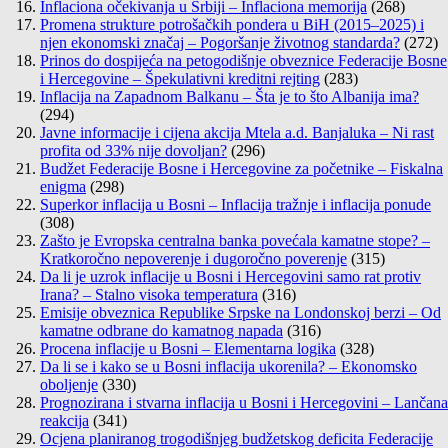
Inflaciona očekivanja u Srbiji – Inflaciona memorija
(268)
Promena strukture potrošačkih pondera u BiH (2015–2025) i
njen ekonomski značaj – Pogoršanje životnog standarda?
(272)
Prinos do dospijeća na petogodišnje obveznice Federacije Bosne
i Hercegovine – Špekulativni kreditni rejting
(283)
Inflacija na Zapadnom Balkanu – Šta je to što Albanija ima?
(294)
Javne informacije i cijena akcija Mtela a.d. Banjaluka – Ni rast
profita od 33% nije dovoljan?
(296)
Budžet Federacije Bosne i Hercegovine za početnike – Fiskalna
enigma
(298)
Superkor inflacija u Bosni – Inflacija tražnje i inflacija ponude
(308)
Zašto je Evropska centralna banka povećala kamatne stope? –
Kratkoročno nepoverenje i dugoročno poverenje
(315)
Da li je uzrok inflacije u Bosni i Hercegovini samo rat protiv
Irana? – Stalno visoka temperatura
(316)
Emisije obveznica Republike Srpske na Londonskoj berzi – Od
kamatne odbrane do kamatnog napada
(316)
Procena inflacije u Bosni – Elementarna logika
(328)
Da li se i kako se u Bosni inflacija ukorenila? – Ekonomsko
oboljenje
(330)
Prognozirana i stvarna inflacija u Bosni i Hercegovini – Lančana
reakcija
(341)
Ocjena planiranog trogodišnjeg budžetskog deficita Federacije