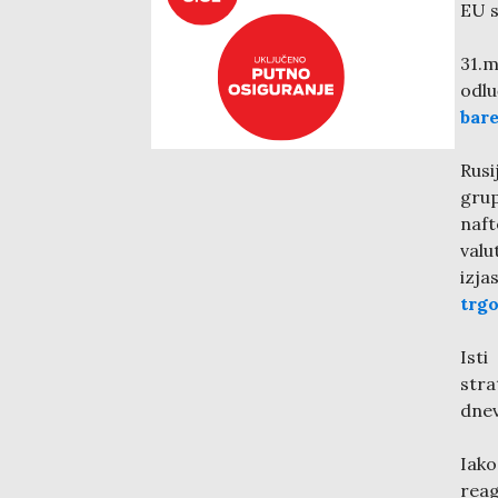
EU s
31.m
odlu
bar
Rusi
grup
naft
valu
izj
trgo
Ist
stra
dnev
Iako
reag