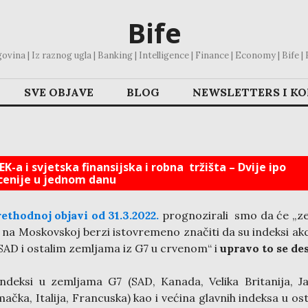
Bife
vina | Iz raznog ugla | Banking | Intelligence | Finance | Economy | Bife | Bl
SVE OBJAVE
BLOG
NEWSLETTERS I K
K-a i svjetska finansijska i robna tržišta – Dvije ipo
cenije u jednom danu
ethodnoj objavi od 31.3.2022.
prognozirali smo da će „z
 na Moskovskoj berzi istovremeno značiti da su indeksi akc
SAD i ostalim zemljama iz G7 u crvenom“ i
upravo to se des
indeksi u zemljama G7 (SAD, Kanada, Velika Britanija, J
ačka, Italija, Francuska) kao i većina glavnih indeksa u os