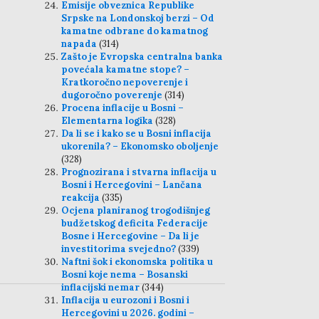
Emisije obveznica Republike
Srpske na Londonskoj berzi – Od
kamatne odbrane do kamatnog
napada
(314)
Zašto je Evropska centralna banka
povećala kamatne stope? –
Kratkoročno nepoverenje i
dugoročno poverenje
(314)
Procena inflacije u Bosni –
Elementarna logika
(328)
Da li se i kako se u Bosni inflacija
ukorenila? – Ekonomsko oboljenje
(328)
Prognozirana i stvarna inflacija u
Bosni i Hercegovini – Lančana
reakcija
(335)
Ocjena planiranog trogodišnjeg
budžetskog deficita Federacije
Bosne i Hercegovine – Da li je
investitorima svejedno?
(339)
Naftni šok i ekonomska politika u
Bosni koje nema – Bosanski
inflacijski nemar
(344)
Inflacija u eurozoni i Bosni i
Hercegovini u 2026. godini –