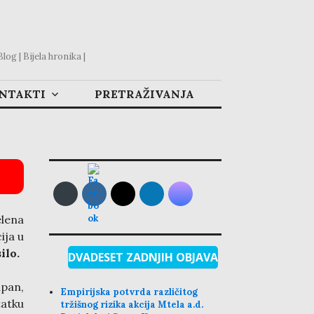
og | Bijela hronika |
ONTAKTI
PRETRAŽIVANJA
elena
ija u
ilo.
DVADESET ZADNJIH OBJAVA
apan,
Empirijska potvrda različitog
tatku
tržišnog rizika akcija Mtela a.d.