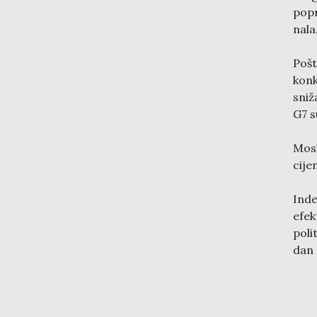
pop
nala
Poš
konk
sniž
G7 s
Mosk
cije
Inde
efe
poli
dan 