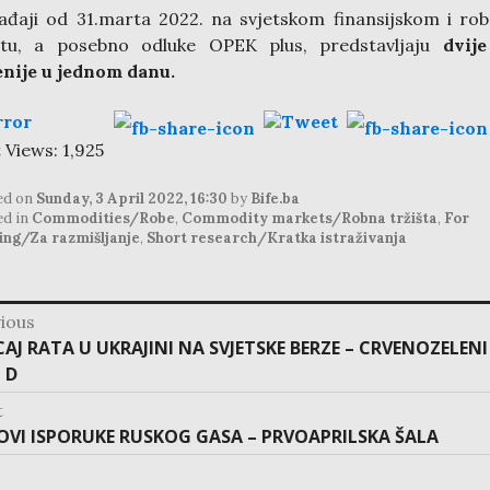
đaji od 31.marta 2022. na svjetskom finansijskom i r
ištu, a posebno odluke OPEK plus, predstavljaju
dvije
nije u jednom danu.
 Views:
1,925
ed on
Sunday, 3 April 2022, 16:30
by
Bife.ba
ed in
Commodities/Robe
,
Commodity markets/Robna tržišta
,
For
ing/Za razmišljanje
,
Short research/Kratka istraživanja
ious
ation
vious
CAJ RATA U UKRAJINI NA SVJETSKE BERZE – CRVENOZELENI
:
 D
t
t
OVI ISPORUKE RUSKOG GASA – PRVOAPRILSKA ŠALA
: