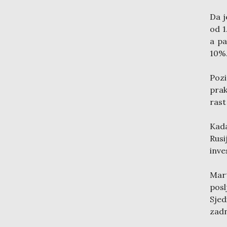
Da j
od 1
a pa
10%
Pozi
prak
rast
Kada
Rusi
inve
Mar
pos
Sjed
zadn