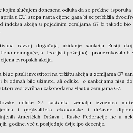
e kojim slučajem donesena odluka da se prekine isporuka
.aprila u EU, stopa rasta cijene gasa bi se približila dvocifr
d indeksa akcija u pojedinim zemljama G7 bi takođe bio 
.
tivana razvoj događaja, ukidanje sankcija Rusiji (ko
tično nemoguće, a teorijski poželjno), prouzrokovalo bi v
 cijena evropskih akcija.
 bi se pitali investitori na tržištu akcija u zemljama G7 san
ji bi odmah bile ukinute, ali odluke o sankcijama nisu don
stitori već izvršna i zakonodavna vlast u zemljama G7.
tovske odluke 27. sastanka zemalja izvoznica naft
ljedica i (ne)kvaliteta ekonomske i državne diploma
injenih Američkih Država i Ruske Federacije ne u nek
jih godine, već u posljednje dvije ipo decenije.