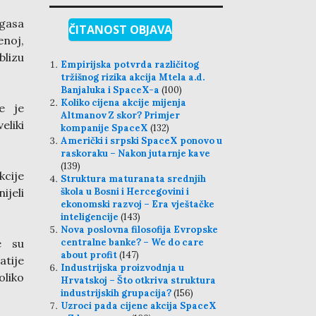
 gasa
ČITANOST OBJAVA
enoj,
blizu
Empirijska potvrda različitog
tržišnog rizika akcija Mtela a.d.
Banjaluka i SpaceX-a
(100)
Koliko cijena akcije mijenja
je je
Altmanov Z skor? Primjer
eliki
kompanije SpaceX
(132)
Američki i srpski SpaceX ponovo u
raskoraku – Nakon jutarnje kave
(139)
kcije
Struktura maturanata srednjih
ijeli
škola u Bosni i Hercegovini i
ekonomski razvoj – Era vještačke
inteligencije
(143)
Nova poslovna filosofija Evropske
e su
centralne banke? – We do care
about profit
(147)
tije
Industrijska proizvodnja u
oliko
Hrvatskoj – Što otkriva struktura
industrijskih grupacija?
(156)
Uzroci pada cijene akcija SpaceX