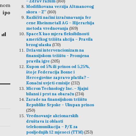
– Zdrav razum
(160)
obnom
Modifikovana verzija Altmanovog
 ipo
skora – Z′′
(160)
Različiti načini izračunavanja fer
cene Rheinmetall AG – Hijerarhija
metoda vrednovanja
(169)
SpaceX kao mjera fleksibilnosti
američkog tržišta akcija – Pravila
brzog ulaska
(170)
Državni intervencionizam na
finansijskom tržištu – Promjena
pravila igre
(205)
Kupon od 5% ili prinos od 5,25%,
što je Federacija Bosne i
Hercegovine zapravo platila? –
Konačni uvjeti emisije
(232)
Micron Technology Inc. – Sjajni
bilansi i prst na obaraču
(234)
Zarade na finansijskom tržištu
Republike Srpske – Ukupan prinos
(250)
Vrednovanje akcionarskih
društava iz oblasti
telekomunikacija – P/E za
posljednjih 12 mjeseci (TTM)
(253)