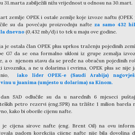
u 31.marta zabilježili nižu vrijednost u odnosu na 30.mart.
art zemlje OPEK i ostale zemlje koje izvoze naftu (OPEK 
čile su da povećaju proizvodnju nafte
za samo
432 hil
ela dnevno
(0,432 mb/d) i to tek u maju ove godine.
ja je ostala član OPEK plus uprkos traženju pojedinih zeml
e G7 da se ona formalno ukloni iz grupe zemalja izvo
e, a o njenom stavu da se pređe na obračun pojedinih r
ti izvoznika, a ne u dolarima i evrima, OPEK plus se nije 
asnio,
iako lider OPEK-e (Saudi Arabija) nagovješ
vinu u juanima (umjesto u dolarima) sa Kinom.
i dan SAD odlučile su da u narednih 6 mjeseci puštaj
teških petro rezervi (eng.SPR) na tržište 1 milion barela 
no, kako bi oborile cijenu nafte.
 je cijena sirove nafte (eng. Brent Oil) na ovu inform
ovala padom korekcija cijene nafte nije bila dovoljna 