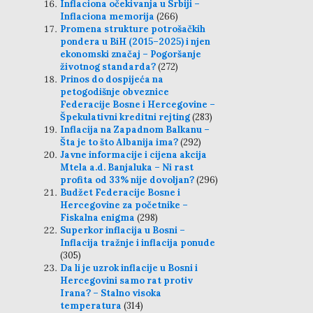
Inflaciona očekivanja u Srbiji –
Inflaciona memorija
(266)
Promena strukture potrošačkih
pondera u BiH (2015–2025) i njen
ekonomski značaj – Pogoršanje
životnog standarda?
(272)
Prinos do dospijeća na
petogodišnje obveznice
Federacije Bosne i Hercegovine –
Špekulativni kreditni rejting
(283)
Inflacija na Zapadnom Balkanu –
Šta je to što Albanija ima?
(292)
Javne informacije i cijena akcija
Mtela a.d. Banjaluka – Ni rast
profita od 33% nije dovoljan?
(296)
Budžet Federacije Bosne i
Hercegovine za početnike –
Fiskalna enigma
(298)
Superkor inflacija u Bosni –
Inflacija tražnje i inflacija ponude
(305)
Da li je uzrok inflacije u Bosni i
Hercegovini samo rat protiv
Irana? – Stalno visoka
temperatura
(314)