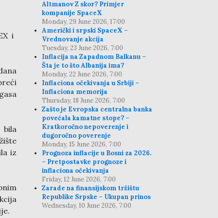
Altmanov Z skor? Primjer
kompanije SpaceX
Monday, 29 June 2026, 17:00
Američki i srpski SpaceX –
EX i
Vrednovanje akcija
Tuesday, 23 June 2026, 7:00
Inflacija na Zapadnom Balkanu –
Šta je to što Albanija ima?
 dana
Monday, 22 June 2026, 7:00
preći
Inflaciona očekivanja u Srbiji –
Inflaciona memorija
 gasa
Thursday, 18 June 2026, 7:00
Zašto je Evropska centralna banka
povećala kamatne stope? –
Kratkoročno nepoverenje i
 bila
dugoročno poverenje
žište
Monday, 15 June 2026, 7:00
la iz
Prognoza inflacije u Bosni za 2026.
– Pretpostavke prognoze i
inflaciona očekivanja
Friday, 12 June 2026, 7:00
obnim
Zarade na finansijskom tržištu
Republike Srpske – Ukupan prinos
kcija
Wednesday, 10 June 2026, 7:00
je.