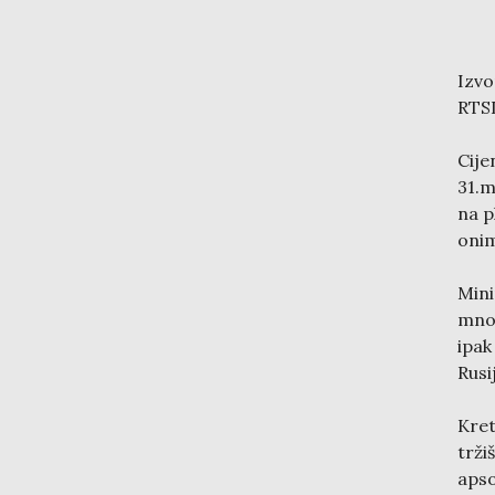
Izvo
RTSI
Cije
31.m
na p
onim
Mini
mnog
ipak
Rusi
Kret
trži
apso