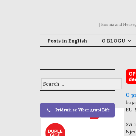
Skip
to
content
| Bosnia and Herzego
Posts in English
O BLOGU
OPE
de
Search
for:
U pr
boja
EU, 
Pridruži se Viber grupi Bife
Svi 
Njem