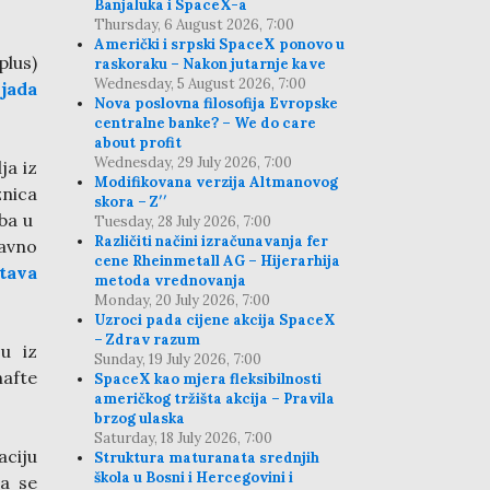
Banjaluka i SpaceX-a
Thursday, 6 August 2026, 7:00
Američki i srpski SpaceX ponovo u
plus)
raskoraku – Nakon jutarnje kave
Wednesday, 5 August 2026, 7:00
jada
Nova poslovna filosofija Evropske
centralne banke? – We do care
about profit
Wednesday, 29 July 2026, 7:00
ja iz
Modifikovana verzija Altmanovog
znica
skora – Z′′
oba u
Tuesday, 28 July 2026, 7:00
Različiti načini izračunavanja fer
javno
cene Rheinmetall AG – Hijerarhija
tava
metoda vrednovanja
Monday, 20 July 2026, 7:00
Uzroci pada cijene akcija SpaceX
– Zdrav razum
u iz
Sunday, 19 July 2026, 7:00
nafte
SpaceX kao mjera fleksibilnosti
američkog tržišta akcija – Pravila
brzog ulaska
Saturday, 18 July 2026, 7:00
aciju
Struktura maturanata srednjih
škola u Bosni i Hercegovini i
da se