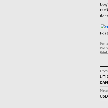
Doga
trž
dece
Post
Post
Post
think
post
Prev
navig
Pre
UTI
post
DAN
Nex
Nex
USL
post