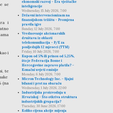
ekonomski razvoj – Era vještačke
e se
inteligencije
Wednesday, 15 July 2026, 7:00
Državni intervencionizam na
finansijskom tržištu – Promjena
ra i
pravila igre
datno
Sunday, 12 July 2026, 7:00
Vrednovanje akcionarskih
ljama
društava iz oblasti
telekomunikacija – P/E za
posljednjih 12 mjeseci (TTM)
Friday, 10 July 2026, 7:00
kao i
Kupon od 5% ili prinos od 5,25%,
što je Federacija Bosne i
Hercegovine zapravo platila? –
Konačni uvjeti emisije
i, te
Monday, 6 July 2026, 7:00
mske
Micron Technology Inc. – Sjajni
% (na
bilansi i prst na obaraču
Wednesday, 1 July 2026, 22:00
Industrijska proizvodnja u
Hrvatskoj – Što otkriva struktura
industrijskih grupacija?
Tuesday, 30 June 2026, 17:00
Koliko cijena akcije mijenja