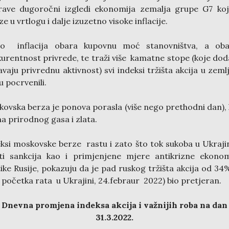
rave dugoročni izgledi ekonomija zemalja grupe G7 koj
ze u vrtlogu i dalje izuzetno visoke inflacije.
to inflacija obara kupovnu moć stanovništva, a oba
urentnost privrede, te traži više kamatne stope (koje do
avaju privrednu aktivnost) svi indeksi tržišta akcija u zem
u pocrvenili.
ovska berza je ponova porasla (više nego prethodni dan), 
na prirodnog gasa i zlata.
ksi moskovske berze rastu i zato što tok sukoba u Ukrajin
kti sankcija kao i primjenjene mjere antikrizne ekono
tike Rusije, pokazuju da je pad ruskog tržišta akcija od 34
početka rata u Ukrajini, 24.febraur 2022) bio pretjeran.
Dnevna promjena indeksa akcija i važnijih roba na dan
31.3.2022.