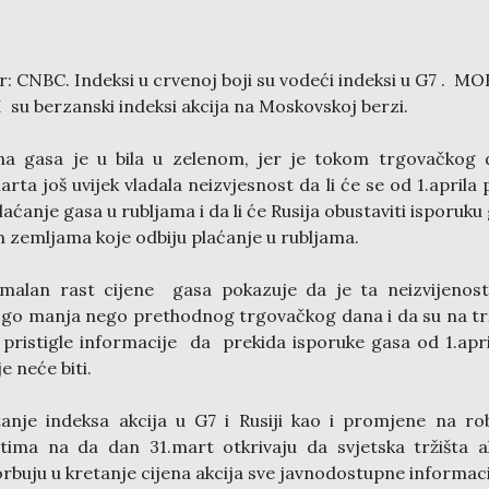
r: CNBC. Indeksi u crvenoj boji su vodeći indeksi u G7 . MO
 su berzanski indeksi akcija na Moskovskoj berzi.
na gasa je u bila u zelenom, jer je tokom trgovačkog
arta još uvijek vladala neizvjesnost da li će se od 1.aprila 
laćanje gasa u rubljama i da li će Rusija obustaviti isporuku
 zemljama koje odbiju plaćanje u rubljama.
malan rast cijene gasa pokazuje da je ta neizvijenost
o manja nego prethodnog trgovačkog dana i da su na tr
 pristigle informacije da prekida isporuke gasa od 1.apri
je neće biti.
anje indeksa akcija u G7 i Rusiji kao i promjene na r
štima na da dan 31.mart otkrivaju da svjetska tržišta a
rbuju u kretanje cijena akcija sve javnodostupne informaci