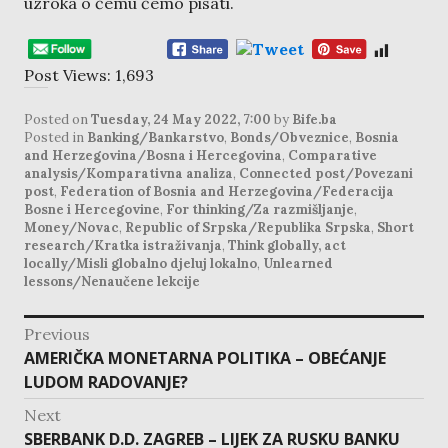
uzroka o čemu ćemo pisati.
Post Views:
1,693
Posted on
Tuesday, 24 May 2022, 7:00
by
Bife.ba
Posted in
Banking/Bankarstvo
,
Bonds/Obveznice
,
Bosnia
and Herzegovina/Bosna i Hercegovina
,
Comparative
analysis/Komparativna analiza
,
Connected post/Povezani
post
,
Federation of Bosnia and Herzegovina/Federacija
Bosne i Hercegovine
,
For thinking/Za razmišljanje
,
Money/Novac
,
Republic of Srpska/Republika Srpska
,
Short
research/Kratka istraživanja
,
Think globally, act
locally/Misli globalno djeluj lokalno
,
Unlearned
lessons/Nenaučene lekcije
post
Previous
navigation
Previous
AMERIČKA MONETARNA POLITIKA – OBEĆANJE
post:
LUDOM RADOVANJE?
Next
Next
SBERBANK D.D. ZAGREB – LIJEK ZA RUSKU BANKU