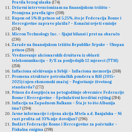
Pravila brzog ulaska
(174)
Državni intervencionizam na finansijskom tržištu –
Promjena pravila igre
(208)
Kupon od 5% ili prinos od 5,25%, što je Federacija Bosne i
Hercegovine zapravo platila? – Konačni uvjeti emisije
(234)
Micron Technology Inc. – Sjajni bilansi i prst na obaraču
(236)
Zarade na finansijskom tržištu Republike Srpske – Ukupan
prinos
(250)
Vrednovanje akcionarskih društava iz oblasti
telekomunikacija – P/E za posljednjih 12 mjeseci (TTM)
(258)
Inflaciona očekivanja u Srbiji – Inflaciona memorija
(268)
Promena strukture potrošačkih pondera u BiH (2015–
2025) i njen ekonomski značaj – Pogoršanje životnog
standarda?
(272)
Prinos do dospijeća na petogodišnje obveznice Federacije
Bosne i Hercegovine – Špekulativni kreditni rejting
(284)
Inflacija na Zapadnom Balkanu – Šta je to što Albanija
ima?
(294)
Javne informacije i cijena akcija Mtela a.d. Banjaluka – Ni
rast profita od 33% nije dovoljan?
(296)
Budžet Federacije Bosne i Hercegovine za početnike –
Fiskalna enigma
(298)