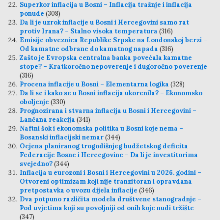
Superkor inflacija u Bosni – Inflacija tražnje i inflacija
ponude
(308)
Da li je uzrok inflacije u Bosni i Hercegovini samo rat
protiv Irana? – Stalno visoka temperatura
(316)
Emisije obveznica Republike Srpske na Londonskoj berzi –
Od kamatne odbrane do kamatnog napada
(316)
Zašto je Evropska centralna banka povećala kamatne
stope? – Kratkoročno nepoverenje i dugoročno poverenje
(316)
Procena inflacije u Bosni – Elementarna logika
(328)
Da li se i kako se u Bosni inflacija ukorenila? – Ekonomsko
oboljenje
(330)
Prognozirana i stvarna inflacija u Bosni i Hercegovini –
Lančana reakcija
(341)
Naftni šok i ekonomska politika u Bosni koje nema –
Bosanski inflacijski nemar
(344)
Ocjena planiranog trogodišnjeg budžetskog deficita
Federacije Bosne i Hercegovine – Da li je investitorima
svejedno?
(344)
Inflacija u eurozoni i Bosni i Hercegovini u 2026. godini –
Otvoreni optimizam koji nije tranzitoran i opravdana
pretpostavka o uvozu dijela inflacije
(346)
Dva potpuno različita modela društvene stanogradnje –
Pod uvjetima koji su povoljniji od onih koje nudi tržište
(347)