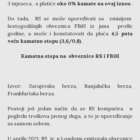
3 mjeseca, a platiće
oko 0% kamate na ovaj iznos.
Do tada, RS se može upoređivati sa emisijom
šestogodišnjih obveznica FBiH iz juna prošle
godine, a može i konstatovati da plaća
4,5 puta
veću kamatnu stopu (3,6/0,8).
Kamatna stopa na obveznice RS i FBiH
Izvor: Sarajevska berza, Banjalučka berza,
Frankfurtska berza.
Postoji još jedan način da se RS komparira u
pogledu troškova javnog duga, a to je upoređivanje
sa samom sobom.
U aprilu 2021. RS je u Londonu emitovala obveznice