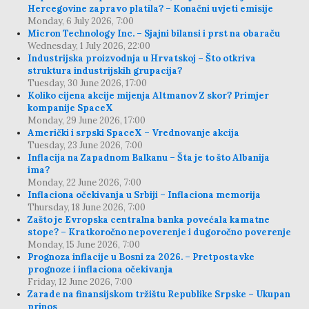
Hercegovine zapravo platila? – Konačni uvjeti emisije
Monday, 6 July 2026, 7:00
Micron Technology Inc. – Sjajni bilansi i prst na obaraču
Wednesday, 1 July 2026, 22:00
Industrijska proizvodnja u Hrvatskoj – Što otkriva
struktura industrijskih grupacija?
Tuesday, 30 June 2026, 17:00
Koliko cijena akcije mijenja Altmanov Z skor? Primjer
kompanije SpaceX
Monday, 29 June 2026, 17:00
Američki i srpski SpaceX – Vrednovanje akcija
Tuesday, 23 June 2026, 7:00
Inflacija na Zapadnom Balkanu – Šta je to što Albanija
ima?
Monday, 22 June 2026, 7:00
Inflaciona očekivanja u Srbiji – Inflaciona memorija
Thursday, 18 June 2026, 7:00
Zašto je Evropska centralna banka povećala kamatne
stope? – Kratkoročno nepoverenje i dugoročno poverenje
Monday, 15 June 2026, 7:00
Prognoza inflacije u Bosni za 2026. – Pretpostavke
prognoze i inflaciona očekivanja
Friday, 12 June 2026, 7:00
Zarade na finansijskom tržištu Republike Srpske – Ukupan
prinos