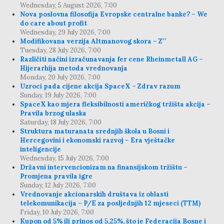
Wednesday, 5 August 2026, 7:00
Nova poslovna filosofija Evropske centralne banke? – We
do care about profit
Wednesday, 29 July 2026, 7:00
Modifikovana verzija Altmanovog skora – Z′′
Tuesday, 28 July 2026, 7:00
Različiti načini izračunavanja fer cene Rheinmetall AG –
Hijerarhija metoda vrednovanja
Monday, 20 July 2026, 7:00
Uzroci pada cijene akcija SpaceX – Zdrav razum
Sunday, 19 July 2026, 7:00
SpaceX kao mjera fleksibilnosti američkog tržišta akcija –
Pravila brzog ulaska
Saturday, 18 July 2026, 7:00
Struktura maturanata srednjih škola u Bosni i
Hercegovini i ekonomski razvoj – Era vještačke
inteligencije
Wednesday, 15 July 2026, 7:00
Državni intervencionizam na finansijskom tržištu –
Promjena pravila igre
Sunday, 12 July 2026, 7:00
Vrednovanje akcionarskih društava iz oblasti
telekomunikacija – P/E za posljednjih 12 mjeseci (TTM)
Friday, 10 July 2026, 7:00
Kupon od 5% ili prinos od 5,25%, što je Federacija Bosne i