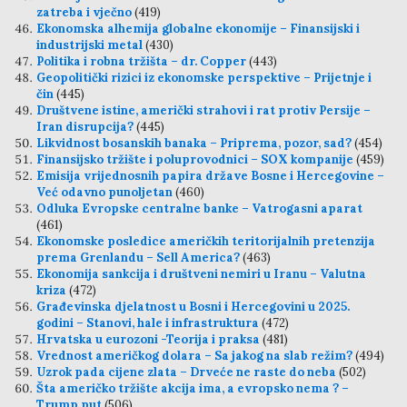
zatreba i vječno
(419)
Ekonomska alhemija globalne ekonomije – Finansijski i
industrijski metal
(430)
Politika i robna tržišta – dr. Copper
(443)
Geopolitički rizici iz ekonomske perspektive – Prijetnje i
čin
(445)
Društvene istine, američki strahovi i rat protiv Persije –
Iran disrupcija?
(445)
Likvidnost bosanskih banaka – Priprema, pozor, sad?
(454)
Finansijsko tržište i poluprovodnici – SOX kompanije
(459)
Emisija vrijednosnih papira države Bosne i Hercegovine –
Već odavno punoljetan
(460)
Odluka Evropske centralne banke – Vatrogasni aparat
(461)
Ekonomske posledice američkih teritorijalnih pretenzija
prema Grenlandu – Sell America?
(463)
Ekonomija sankcija i društveni nemiri u Iranu – Valutna
kriza
(472)
Građevinska djelatnost u Bosni i Hercegovini u 2025.
godini – Stanovi, hale i infrastruktura
(472)
Hrvatska u eurozoni -Teorija i praksa
(481)
Vrednost američkog dolara – Sa jakog na slab režim?
(494)
Uzrok pada cijene zlata – Drveće ne raste do neba
(502)
Šta američko tržište akcija ima, a evropsko nema ? –
Trump put
(506)