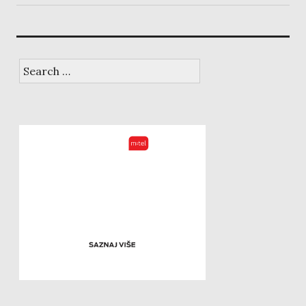
post:
Search
for: