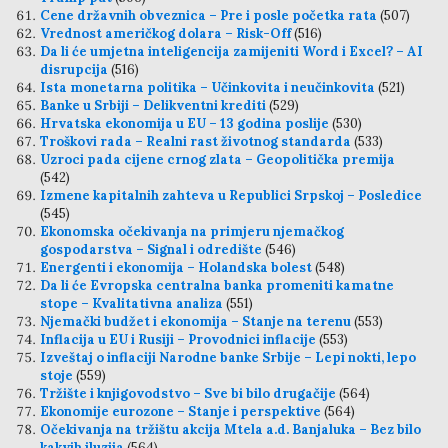
Cene državnih obveznica – Pre i posle početka rata
(507)
Vrednost američkog dolara – Risk-Off
(516)
Da li će umjetna inteligencija zamijeniti Word i Excel? – AI
disrupcija
(516)
Ista monetarna politika – Učinkovita i neučinkovita
(521)
Banke u Srbiji – Delikventni krediti
(529)
Hrvatska ekonomija u EU – 13 godina poslije
(530)
Troškovi rada – Realni rast životnog standarda
(533)
Uzroci pada cijene crnog zlata – Geopolitička premija
(542)
Izmene kapitalnih zahteva u Republici Srpskoj – Posledice
(545)
Ekonomska očekivanja na primjeru njemačkog
gospodarstva – Signal i odredište
(546)
Energenti i ekonomija – Holandska bolest
(548)
Da li će Evropska centralna banka promeniti kamatne
stope – Kvalitativna analiza
(551)
Njemački budžet i ekonomija – Stanje na terenu
(553)
Inflacija u EU i Rusiji – Provodnici inflacije
(553)
Izveštaj o inflaciji Narodne banke Srbije – Lepi nokti, lepo
stoje
(559)
Tržište i knjigovodstvo – Sve bi bilo drugačije
(564)
Ekonomije eurozone – Stanje i perspektive
(564)
Očekivanja na tržištu akcija Mtela a.d. Banjaluka – Bez bilo
kakvih iluzija
(564)