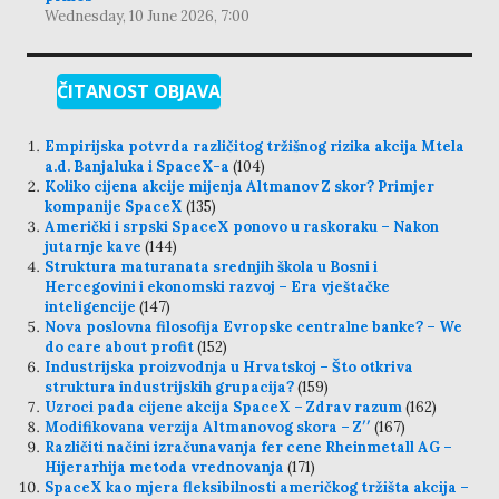
Wednesday, 10 June 2026, 7:00
ČITANOST OBJAVA
Empirijska potvrda različitog tržišnog rizika akcija Mtela
a.d. Banjaluka i SpaceX-a
(104)
Koliko cijena akcije mijenja Altmanov Z skor? Primjer
kompanije SpaceX
(135)
Američki i srpski SpaceX ponovo u raskoraku – Nakon
jutarnje kave
(144)
Struktura maturanata srednjih škola u Bosni i
Hercegovini i ekonomski razvoj – Era vještačke
inteligencije
(147)
Nova poslovna filosofija Evropske centralne banke? – We
do care about profit
(152)
Industrijska proizvodnja u Hrvatskoj – Što otkriva
struktura industrijskih grupacija?
(159)
Uzroci pada cijene akcija SpaceX – Zdrav razum
(162)
Modifikovana verzija Altmanovog skora – Z′′
(167)
Različiti načini izračunavanja fer cene Rheinmetall AG –
Hijerarhija metoda vrednovanja
(171)
SpaceX kao mjera fleksibilnosti američkog tržišta akcija –