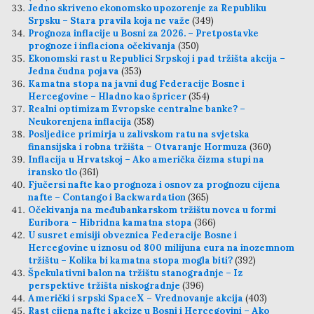
Jedno skriveno ekonomsko upozorenje za Republiku
Srpsku – Stara pravila koja ne važe
(349)
Prognoza inflacije u Bosni za 2026. – Pretpostavke
prognoze i inflaciona očekivanja
(350)
Ekonomski rast u Republici Srpskoj i pad tržišta akcija –
Jedna čudna pojava
(353)
Kamatna stopa na javni dug Federacije Bosne i
Hercegovine – Hladno kao špricer
(354)
Realni optimizam Evropske centralne banke? –
Neukorenjena inflacija
(358)
Posljedice primirja u zalivskom ratu na svjetska
finansijska i robna tržišta – Otvaranje Hormuza
(360)
Inflacija u Hrvatskoj – Ako američka čizma stupi na
iransko tlo
(361)
Fjučersi nafte kao prognoza i osnov za prognozu cijena
nafte – Contango i Backwardation
(365)
Očekivanja na međubankarskom tržištu novca u formi
Euribora – Hibridna kamatna stopa
(366)
U susret emisiji obveznica Federacije Bosne i
Hercegovine u iznosu od 800 milijuna eura na inozemnom
tržištu – Kolika bi kamatna stopa mogla biti?
(392)
Špekulativni balon na tržištu stanogradnje – Iz
perspektive tržišta niskogradnje
(396)
Američki i srpski SpaceX – Vrednovanje akcija
(403)
Rast cijena nafte i akcize u Bosni i Hercegovini – Ako