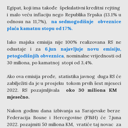
Egipat, koji ima takođe špekulativni kreditni rejting
i malo veću inflaciju nego Republika Srpska (13.1% u
odnosu na 11,7%),
na sedmogodišnje obveznice
plaća kamatnu stopu od 17%.
Iako majska emisija nije 100% realizovana RS ne
odustaje i za
6.jun najavljuje novu emisiju,
petogodišnjih obveznica
, nominalne vrijednosti od
30 miliona, po kamatnoj stopi od 3,4%.
Ako ova emisija prođe, statistika javnog duga RS će
zabilježiti da je u prosjeku tokom prvih šest mjeseci
2022. RS pozajmljivala
oko 30 miliona KM
mjesečno.
Nakon godinu dana izbivanja sa Sarajevske berze
Federacija Bosne i Hercegovine (FBiH) će 7.juna
2022. pozajmiti 50 miliona KM, vratiće taj novac za