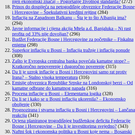
njen ekonomski značaj – Pogoršanje životnog standarda?
(272)
Prinos do dospijeća na petogodišnje obveznice Federacije Bosne
i Hercegovine – Špekulativni kreditni rejting
(284)
Inflacija na Zapadnom Balkanu – Šta je to što Albanija ima?
(294)
Javne informacije i cijena akcija Mtela a.d. Banjaluka – Ni rast
profita od 33% nije dovoljan?
(296)
Budžet Federacije Bosne i Hercegovine za početnike – Fiskalna
enigma
(298)
Superkor inflacija u Bosni – Inflacija tražnje i inflacija ponude
(308)
Zašto je Evropska centralna banka povećala kamatne stope? –
Kratkoročno nepoverenje i dugoročno poverenje
(315)
Da li je uzrok inflacije u Bosni i Hercegovini samo rat protiv
Irana? – Stalno visoka temperatura
(316)
Emisije obveznica Republike Srpske na Londonskoj berzi – Od
kamatne odbrane do kamatnog napada
(316)
Procena inflacije u Bosni – Elementarna logika
(328)
Da li se i kako se u Bosni inflacija ukorenila? – Ekonomsko
oboljenje
(330)
Prognozirana i stvarna inflacija u Bosni i Hercegovini – Lančana
reakcija
(341)
Ocjena planiranog trogodišnjeg budžetskog deficita Federacije
Bosne i Hercegovine – Da li je investitorima svejedno?
(343)
Naftni šok i ekonomska politika u Bosni koje nema – Bosanski