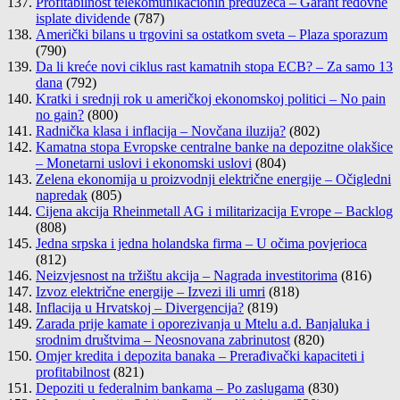
Profitabilnost telekomunikacionih preduzeća – Garant redovne
isplate dividende
(787)
Američki bilans u trgovini sa ostatkom sveta – Plaza sporazum
(790)
Da li kreće novi ciklus rast kamatnih stopa ECB? – Za samo 13
dana
(792)
Kratki i srednji rok u američkoj ekonomskoj politici – No pain
no gain?
(800)
Radnička klasa i inflacija – Novčana iluzija?
(802)
Kamatna stopa Evropske centralne banke na depozitne olakšice
– Monetarni uslovi i ekonomski uslovi
(804)
Zelena ekonomija u proizvodnji električne energije – Očigledni
napredak
(805)
Cijena akcija Rheinmetall AG i militarizacija Evrope – Backlog
(808)
Jedna srpska i jedna holandska firma – U očima povjerioca
(812)
Neizvjesnost na tržištu akcija – Nagrada investitorima
(816)
Izvoz električne energije – Izvezi ili umri
(818)
Inflacija u Hrvatskoj – Divergencija?
(819)
Zarada prije kamate i oporezivanja u Mtelu a.d. Banjaluka i
srodnim društvima – Neosnovana zabrinutost
(820)
Omjer kredita i depozita banaka – Prerađivački kapaciteti i
profitabilnost
(821)
Depoziti u federalnim bankama – Po zaslugama
(830)