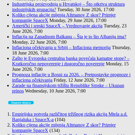
Industrijska proizvodnja u Hrvatskoj – Što otkriva struktura
industrijskih grupacija?
Tuesday, 30 June 2026, 17:00
Koliko cijena akcije mijenja Altmanov Z skor? Primjer
kompanije SpaceX
Monday, 29 June 2026, 17:00
Američki i srpski SpaceX – Vrednovanje akcija
Tuesday, 23
June 2026, 7:00
Inflacija na Zapadnom Balkanu – Šta je to što Albanija ima?
Monday, 22 June 2026, 7:00
Inflaciona očekivanja u Srbiji – Inflaciona memorija
Thursday,
18 June 2026, 7:00
Zašto je Evropska centralna banka povećala kamatne stope? –
Kratkoročno nepoverenje i dugoročno poverenje
Monday, 15
June 2026, 7:00
Prognoza inflacije u Bosni za 2026. – Pretpostavke prognoze i
inflaciona očekivanja
Friday, 12 June 2026, 7:00
Zarade na finansijskom tržištu Republike Srpske – Ukupan
prinos
Wednesday, 10 June 2026, 7:00
čitanost objava
Empirijska potvrda različitog tržišnog rizika akcija Mtela a.d.
Banjaluka i SpaceX-a
(104)
Koliko cijena akcije mijenja Altmanov Z skor? Primjer
kompanije SpaceX
(134)