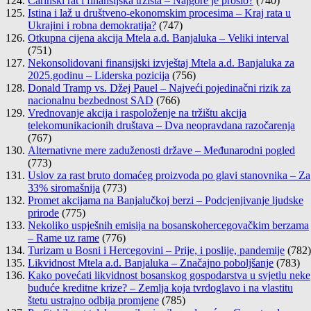
Carinski rat i finansijska tržišta – Najgore je prošlo?
(740)
Istina i laž u društveno-ekonomskim procesima – Kraj rata u
Ukrajini i robna demokratija?
(747)
Otkupna cijena akcija Mtela a.d. Banjaluka – Veliki interval
(751)
Nekonsolidovani finansijski izvještaj Mtela a.d. Banjaluka za
2025.godinu – Liderska pozicija
(756)
Donald Tramp vs. Džej Pauel – Najveći pojedinačni rizik za
nacionalnu bezbednost SAD
(766)
Vrednovanje akcija i raspoloženje na tržištu akcija
telekomunikacionih društava – Dva neopravdana razočarenja
(767)
Alternativne mere zaduženosti države – Međunarodni pogled
(773)
Uslov za rast bruto domaćeg proizvoda po glavi stanovnika – Za
33% siromašnija
(773)
Promet akcijama na Banjalučkoj berzi – Podcjenjivanje ljudske
prirode
(775)
Nekoliko uspješnih emisija na bosanskohercegovačkim berzama
– Rame uz rame
(776)
Turizam u Bosni i Hercegovini – Prije, i poslije, pandemije
(782)
Likvidnost Mtela a.d. Banjaluka – Značajno poboljšanje
(783)
Kako povećati likvidnost bosanskog gospodarstva u svjetlu neke
buduće kreditne krize? – Zemlja koja tvrdoglavo i na vlastitu
štetu ustrajno odbija promjene
(785)