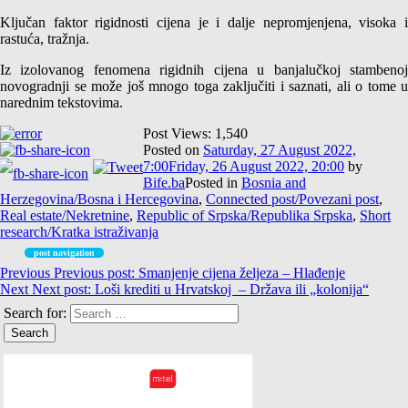
Ključan faktor rigidnosti cijena je i dalje nepromjenjena, visoka i
rastuća, tražnja.
Iz izolovanog fenomena rigidnih cijena u banjalučkoj stambenoj
novogradnji se može još mnogo toga zaključiti i saznati, ali o tome u
narednim tekstovima.
Post Views:
1,540
Posted on
Saturday, 27 August 2022,
7:00
Friday, 26 August 2022, 20:00
by
Bife.ba
Posted in
Bosnia and
Herzegovina/Bosna i Hercegovina
,
Connected post/Povezani post
,
Real estate/Nekretnine
,
Republic of Srpska/Republika Srpska
,
Short
research/Kratka istraživanja
post navigation
Previous
Previous post:
Smanjenje cijena željeza – Hlađenje
Next
Next post:
Loši krediti u Hrvatskoj – Država ili „kolonija“
Search for: