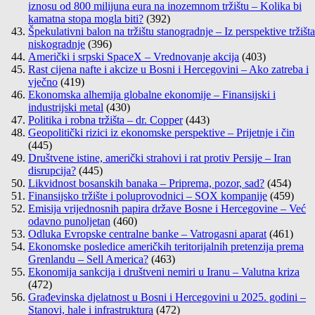
iznosu od 800 milijuna eura na inozemnom tržištu – Kolika bi
kamatna stopa mogla biti?
(392)
Špekulativni balon na tržištu stanogradnje – Iz perspektive tržišta
niskogradnje
(396)
Američki i srpski SpaceX – Vrednovanje akcija
(403)
Rast cijena nafte i akcize u Bosni i Hercegovini – Ako zatreba i
vječno
(419)
Ekonomska alhemija globalne ekonomije – Finansijski i
industrijski metal
(430)
Politika i robna tržišta – dr. Copper
(443)
Geopolitički rizici iz ekonomske perspektive – Prijetnje i čin
(445)
Društvene istine, američki strahovi i rat protiv Persije – Iran
disrupcija?
(445)
Likvidnost bosanskih banaka – Priprema, pozor, sad?
(454)
Finansijsko tržište i poluprovodnici – SOX kompanije
(459)
Emisija vrijednosnih papira države Bosne i Hercegovine – Već
odavno punoljetan
(460)
Odluka Evropske centralne banke – Vatrogasni aparat
(461)
Ekonomske posledice američkih teritorijalnih pretenzija prema
Grenlandu – Sell America?
(463)
Ekonomija sankcija i društveni nemiri u Iranu – Valutna kriza
(472)
Građevinska djelatnost u Bosni i Hercegovini u 2025. godini –
Stanovi, hale i infrastruktura
(472)