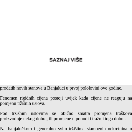
Stambena novogradnja u Banjaluci – Rigidne cijene
U ekonomskoj nauci postoji nešto se zove “
rigidne cijene
” (eng
sticky prices) i baš taj fenomen smo djelimično uočili na tržištu
prodatih novih stanova u Banjaluci u prvoj pololovini ove godine.
Fenomen rigidnih cijena postoji uvijek kada cijene ne reaguju na
pomjenu tržišnih uslova.
Pod tržišnim uslovima se obično smatra promjena troškova
proizvodnje nekog dobra, ili promjene u ponudi i tražnji toga dobra.
Na banjalučkom i generalno svim tržištima stambenih nekretnina u