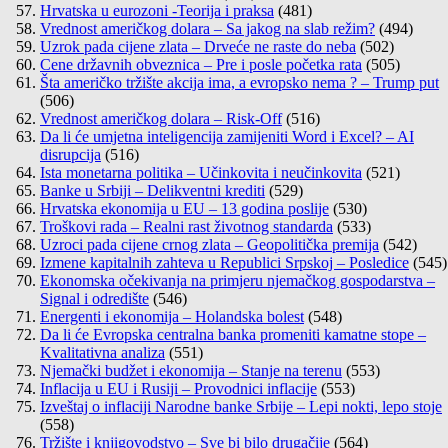
Hrvatska u eurozoni -Teorija i praksa
(481)
Vrednost američkog dolara – Sa jakog na slab režim?
(494)
Uzrok pada cijene zlata – Drveće ne raste do neba
(502)
Cene državnih obveznica – Pre i posle početka rata
(505)
Šta američko tržište akcija ima, a evropsko nema ? – Trump put
(506)
Vrednost američkog dolara – Risk-Off
(516)
Da li će umjetna inteligencija zamijeniti Word i Excel? – AI
disrupcija
(516)
Ista monetarna politika – Učinkovita i neučinkovita
(521)
Banke u Srbiji – Delikventni krediti
(529)
Hrvatska ekonomija u EU – 13 godina poslije
(530)
Troškovi rada – Realni rast životnog standarda
(533)
Uzroci pada cijene crnog zlata – Geopolitička premija
(542)
Izmene kapitalnih zahteva u Republici Srpskoj – Posledice
(545)
Ekonomska očekivanja na primjeru njemačkog gospodarstva –
Signal i odredište
(546)
Energenti i ekonomija – Holandska bolest
(548)
Da li će Evropska centralna banka promeniti kamatne stope –
Kvalitativna analiza
(551)
Njemački budžet i ekonomija – Stanje na terenu
(553)
Inflacija u EU i Rusiji – Provodnici inflacije
(553)
Izveštaj o inflaciji Narodne banke Srbije – Lepi nokti, lepo stoje
(558)
Tržište i knjigovodstvo – Sve bi bilo drugačije
(564)