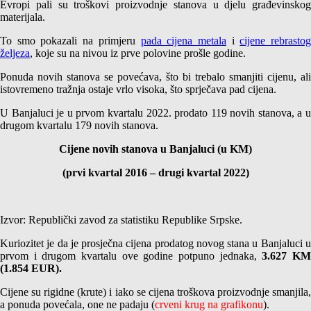
Evropi pali su troškovi proizvodnje stanova u djelu građevinskog
materijala.
To smo pokazali na primjeru
pada cijena metala
i
cijene rebrasto
željeza
, koje su na nivou iz prve polovine prošle godine.
Ponuda novih stanova se povećava, što bi trebalo smanjiti cijenu, ali
istovremeno tražnja ostaje vrlo visoka, što sprječava pad cijena.
U Banjaluci je u prvom kvartalu 2022. prodato 119 novih stanova, a u
drugom kvartalu 179 novih stanova.
Cijene novih stanova u Banjaluci (u KM)
(prvi kvartal 2016 – drugi kvartal 2022)
Izvor: Republički zavod za statistiku Republike Srpske.
Kuriozitet je da je prosječna cijena prodatog novog stana u Banjaluci u
prvom i drugom kvartalu ove godine potpuno jednaka,
3.627 K
(1.854 EUR).
Cijene su rigidne (krute) i iako se cijena troškova proizvodnje smanjila,
a ponuda povećala, one ne padaju (
crveni krug na grafikonu
).