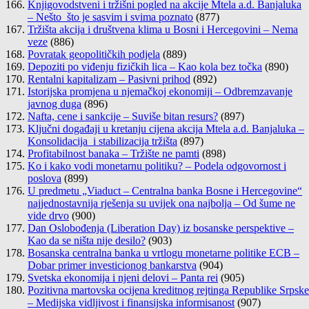
Knjigovodstveni i tržišni pogled na akcije Mtela a.d. Banjaluka
– Nešto što je sasvim i svima poznato
(877)
Tržišta akcija i društvena klima u Bosni i Hercegovini – Nema
veze
(886)
Povratak geopolitičkih podjela
(889)
Depoziti po viđenju fizičkih lica – Kao kola bez točka
(890)
Rentalni kapitalizam – Pasivni prihod
(892)
Istorijska promjena u njemačkoj ekonomiji – Odbremzavanje
javnog duga
(896)
Nafta, cene i sankcije – Suviše bitan resurs?
(897)
Ključni događaji u kretanju cijena akcija Mtela a.d. Banjaluka –
Konsolidacija i stabilizacija tržišta
(897)
Profitabilnost banaka – Tržište ne pamti
(898)
Ko i kako vodi monetarnu politiku? – Podela odgovornost i
poslova
(899)
U predmetu „Viaduct – Centralna banka Bosne i Hercegovine“
najjednostavnija rješenja su uvijek ona najbolja – Od šume ne
vide drvo
(900)
Dan Oslobođenja (Liberation Day) iz bosanske perspektive –
Kao da se ništa nije desilo?
(903)
Bosanska centralna banka u vrtlogu monetarne politike ECB –
Dobar primer investicionog bankarstva
(904)
Svetska ekonomija i njeni delovi – Panta rei
(905)
Pozitivna martovska ocijena kreditnog rejtinga Republike Srpske
– Medijska vidljivost i finansijska informisanost
(907)