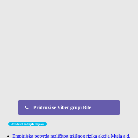
Pridruži se Viber grupi Bife
dvadeset zadnjih objava
Empirijska potvrda različitog tržišnog rizika akcija Mtela a.d.