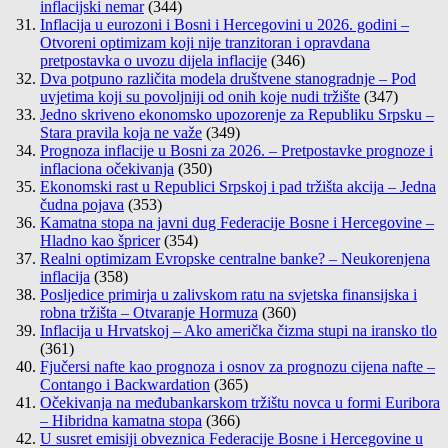
inflacijski nemar
(344)
Inflacija u eurozoni i Bosni i Hercegovini u 2026. godini –
Otvoreni optimizam koji nije tranzitoran i opravdana
pretpostavka o uvozu dijela inflacije
(346)
Dva potpuno različita modela društvene stanogradnje – Pod
uvjetima koji su povoljniji od onih koje nudi tržište
(347)
Jedno skriveno ekonomsko upozorenje za Republiku Srpsku –
Stara pravila koja ne važe
(349)
Prognoza inflacije u Bosni za 2026. – Pretpostavke prognoze i
inflaciona očekivanja
(350)
Ekonomski rast u Republici Srpskoj i pad tržišta akcija – Jedna
čudna pojava
(353)
Kamatna stopa na javni dug Federacije Bosne i Hercegovine –
Hladno kao špricer
(354)
Realni optimizam Evropske centralne banke? – Neukorenjena
inflacija
(358)
Posljedice primirja u zalivskom ratu na svjetska finansijska i
robna tržišta – Otvaranje Hormuza
(360)
Inflacija u Hrvatskoj – Ako američka čizma stupi na iransko tlo
(361)
Fjučersi nafte kao prognoza i osnov za prognozu cijena nafte –
Contango i Backwardation
(365)
Očekivanja na međubankarskom tržištu novca u formi Euribora
– Hibridna kamatna stopa
(366)
U susret emisiji obveznica Federacije Bosne i Hercegovine u