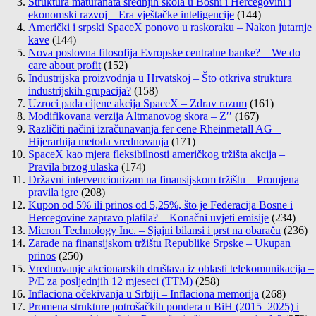
Struktura maturanata srednjih škola u Bosni i Hercegovini i
ekonomski razvoj – Era vještačke inteligencije
(144)
Američki i srpski SpaceX ponovo u raskoraku – Nakon jutarnje
kave
(144)
Nova poslovna filosofija Evropske centralne banke? – We do
care about profit
(152)
Industrijska proizvodnja u Hrvatskoj – Što otkriva struktura
industrijskih grupacija?
(158)
Uzroci pada cijene akcija SpaceX – Zdrav razum
(161)
Modifikovana verzija Altmanovog skora – Z′′
(167)
Različiti načini izračunavanja fer cene Rheinmetall AG –
Hijerarhija metoda vrednovanja
(171)
SpaceX kao mjera fleksibilnosti američkog tržišta akcija –
Pravila brzog ulaska
(174)
Državni intervencionizam na finansijskom tržištu – Promjena
pravila igre
(208)
Kupon od 5% ili prinos od 5,25%, što je Federacija Bosne i
Hercegovine zapravo platila? – Konačni uvjeti emisije
(234)
Micron Technology Inc. – Sjajni bilansi i prst na obaraču
(236)
Zarade na finansijskom tržištu Republike Srpske – Ukupan
prinos
(250)
Vrednovanje akcionarskih društava iz oblasti telekomunikacija –
P/E za posljednjih 12 mjeseci (TTM)
(258)
Inflaciona očekivanja u Srbiji – Inflaciona memorija
(268)
Promena strukture potrošačkih pondera u BiH (2015–2025) i