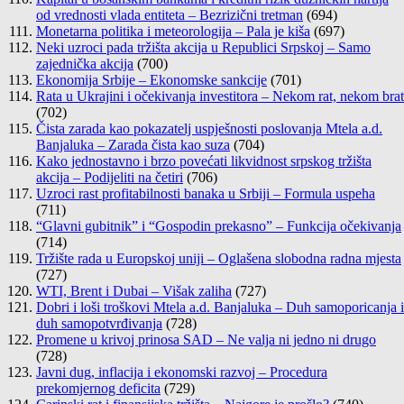
od vrednosti vlada entiteta – Bezrizični tretman
(694)
Monetarna politika i meteorologija – Pala je kiša
(697)
Neki uzroci pada tržišta akcija u Republici Srpskoj – Samo
zajednička akcija
(700)
Ekonomija Srbije – Ekonomske sankcije
(701)
Rata u Ukrajini i očekivanja investitora – Nekom rat, nekom brat
(702)
Čista zarada kao pokazatelj uspješnosti poslovanja Mtela a.d.
Banjaluka – Zarada čista kao suza
(704)
Kako jednostavno i brzo povećati likvidnost srpskog tržišta
akcija – Podijeliti na četiri
(706)
Uzroci rast profitabilnosti banaka u Srbiji – Formula uspeha
(711)
“Glavni gubitnik” i “Gospodin prekasno” – Funkcija očekivanja
(714)
Tržište rada u Europskoj uniji – Oglašena slobodna radna mjesta
(727)
WTI, Brent i Dubai – Višak zaliha
(727)
Dobri i loši troškovi Mtela a.d. Banjaluka – Duh samoporicanja i
duh samopotvrđivanja
(728)
Promene u krivoj prinosa SAD – Ne valja ni jedno ni drugo
(728)
Javni dug, inflacija i ekonomski razvoj – Procedura
prekomjernog deficita
(729)