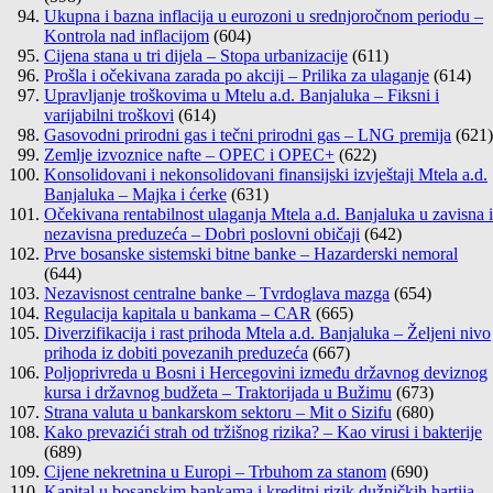
Ukupna i bazna inflacija u eurozoni u srednjoročnom periodu –
Kontrola nad inflacijom
(604)
Cijena stana u tri dijela – Stopa urbanizacije
(611)
Prošla i očekivana zarada po akciji – Prilika za ulaganje
(614)
Upravljanje troškovima u Mtelu a.d. Banjaluka – Fiksni i
varijabilni troškovi
(614)
Gasovodni prirodni gas i tečni prirodni gas – LNG premija
(621)
Zemlje izvoznice nafte – OPEC i OPEC+
(622)
Konsolidovani i nekonsolidovani finansijski izvještaji Mtela a.d.
Banjaluka – Majka i ćerke
(631)
Očekivana rentabilnost ulaganja Mtela a.d. Banjaluka u zavisna i
nezavisna preduzeća – Dobri poslovni običaji
(642)
Prve bosanske sistemski bitne banke – Hazarderski nemoral
(644)
Nezavisnost centralne banke – Tvrdoglava mazga
(654)
Regulacija kapitala u bankama – CAR
(665)
Diverzifikacija i rast prihoda Mtela a.d. Banjaluka – Željeni nivo
prihoda iz dobiti povezanih preduzeća
(667)
Poljoprivreda u Bosni i Hercegovini između državnog deviznog
kursa i državnog budžeta – Traktorijada u Bužimu
(673)
Strana valuta u bankarskom sektoru – Mit o Sizifu
(680)
Kako prevazići strah od tržišnog rizika? – Kao virusi i bakterije
(689)
Cijene nekretnina u Europi – Trbuhom za stanom
(690)
Kapital u bosanskim bankama i kreditni rizik dužničkih hartija