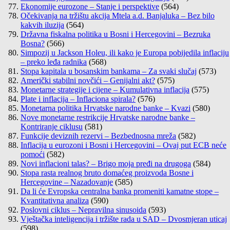
Ekonomije eurozone – Stanje i perspektive
(564)
Očekivanja na tržištu akcija Mtela a.d. Banjaluka – Bez bilo
kakvih iluzija
(564)
Državna fiskalna politika u Bosni i Hercegovini – Bezruka
Bosna?
(566)
Simpozij u Jackson Holeu, ili kako je Europa pobijedila inflaciju
– preko leđa radnika
(568)
Stopa kapitala u bosanskim bankama – Za svaki slučaj
(573)
Američki stabilni novčići – Genijalni akt?
(575)
Monetarne strategije i cijene – Kumulativna inflacija
(575)
Plate i inflacija – Inflaciona spirala?
(576)
Monetarna politika Hrvatske narodne banke – Kvazi
(580)
Nove monetarne restrikcije Hrvatske narodne banke –
Kontriranje ciklusu
(581)
Funkcije deviznih rezervi – Bezbednosna mreža
(582)
Inflacija u eurozoni i Bosni i Hercegovini – Ovaj put ECB neće
pomoći
(582)
Novi inflacioni talas? – Brigo moja pređi na drugoga
(584)
Stopa rasta realnog bruto domaćeg proizvoda Bosne i
Hercegovine – Nazadovanje
(585)
Da li će Evropska centralna banka promeniti kamatne stope –
Kvantitativna analiza
(590)
Poslovni ciklus – Nepravilna sinusoida
(593)
Vještačka inteligencija i tržište rada u SAD – Dvosmjeran uticaj
(598)