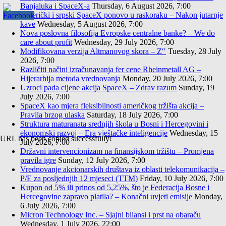
Banjaluka i SpaceX-a
Thursday, 6 August 2026, 7:00
Američki i srpski SpaceX ponovo u raskoraku – Nakon jutarnje
kave
Wednesday, 5 August 2026, 7:00
Nova poslovna filosofija Evropske centralne banke? – We do
care about profit
Wednesday, 29 July 2026, 7:00
Modifikovana verzija Altmanovog skora – Z′′
Tuesday, 28 July
2026, 7:00
Različiti načini izračunavanja fer cene Rheinmetall AG –
Hijerarhija metoda vrednovanja
Monday, 20 July 2026, 7:00
Uzroci pada cijene akcija SpaceX – Zdrav razum
Sunday, 19
July 2026, 7:00
SpaceX kao mjera fleksibilnosti američkog tržišta akcija –
Pravila brzog ulaska
Saturday, 18 July 2026, 7:00
Struktura maturanata srednjih škola u Bosni i Hercegovini i
ekonomski razvoj – Era vještačke inteligencije
Wednesday, 15
URL has been copied successfully!
July 2026, 7:00
Državni intervencionizam na finansijskom tržištu – Promjena
pravila igre
Sunday, 12 July 2026, 7:00
Vrednovanje akcionarskih društava iz oblasti telekomunikacija –
P/E za posljednjih 12 mjeseci (TTM)
Friday, 10 July 2026, 7:00
Kupon od 5% ili prinos od 5,25%, što je Federacija Bosne i
Hercegovine zapravo platila? – Konačni uvjeti emisije
Monday,
6 July 2026, 7:00
Micron Technology Inc. – Sjajni bilansi i prst na obaraču
Wednesday, 1 July 2026, 22:00