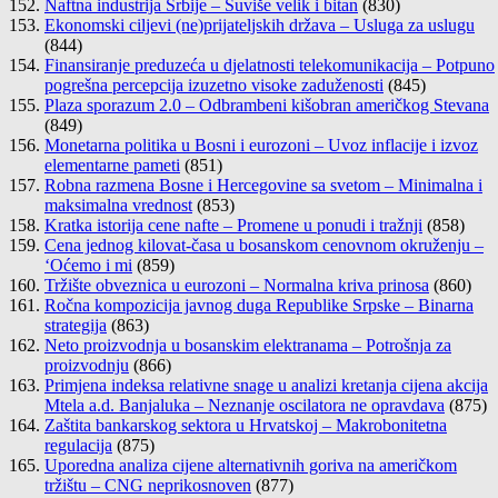
Naftna industrija Srbije – Suviše velik i bitan
(830)
Ekonomski ciljevi (ne)prijateljskih država – Usluga za uslugu
(844)
Finansiranje preduzeća u djelatnosti telekomunikacija – Potpuno
pogrešna percepcija izuzetno visoke zaduženosti
(845)
Plaza sporazum 2.0 – Odbrambeni kišobran američkog Stevana
(849)
Monetarna politika u Bosni i eurozoni – Uvoz inflacije i izvoz
elementarne pameti
(851)
Robna razmena Bosne i Hercegovine sa svetom – Minimalna i
maksimalna vrednost
(853)
Kratka istorija cene nafte – Promene u ponudi i tražnji
(858)
Cena jednog kilovat-časa u bosanskom cenovnom okruženju –
‘Oćemo i mi
(859)
Tržište obveznica u eurozoni – Normalna kriva prinosa
(860)
Ročna kompozicija javnog duga Republike Srpske – Binarna
strategija
(863)
Neto proizvodnja u bosanskim elektranama – Potrošnja za
proizvodnju
(866)
Primjena indeksa relativne snage u analizi kretanja cijena akcija
Mtela a.d. Banjaluka – Neznanje oscilatora ne opravdava
(875)
Zaštita bankarskog sektora u Hrvatskoj – Makrobonitetna
regulacija
(875)
Uporedna analiza cijene alternativnih goriva na američkom
tržištu – CNG neprikosnoven
(877)