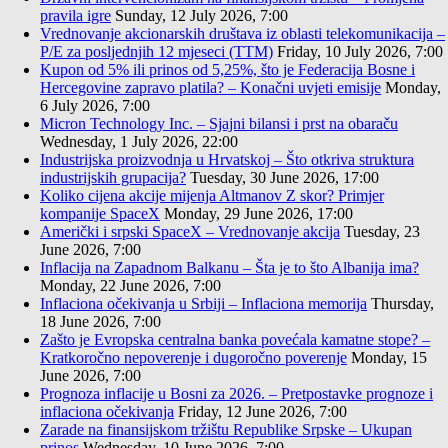
pravila igre
Sunday, 12 July 2026, 7:00
Vrednovanje akcionarskih društava iz oblasti telekomunikacija –
P/E za posljednjih 12 mjeseci (TTM)
Friday, 10 July 2026, 7:00
Kupon od 5% ili prinos od 5,25%, što je Federacija Bosne i
Hercegovine zapravo platila? – Konačni uvjeti emisije
Monday,
6 July 2026, 7:00
Micron Technology Inc. – Sjajni bilansi i prst na obaraču
Wednesday, 1 July 2026, 22:00
Industrijska proizvodnja u Hrvatskoj – Što otkriva struktura
industrijskih grupacija?
Tuesday, 30 June 2026, 17:00
Koliko cijena akcije mijenja Altmanov Z skor? Primjer
kompanije SpaceX
Monday, 29 June 2026, 17:00
Američki i srpski SpaceX – Vrednovanje akcija
Tuesday, 23
June 2026, 7:00
Inflacija na Zapadnom Balkanu – Šta je to što Albanija ima?
Monday, 22 June 2026, 7:00
Inflaciona očekivanja u Srbiji – Inflaciona memorija
Thursday,
18 June 2026, 7:00
Zašto je Evropska centralna banka povećala kamatne stope? –
Kratkoročno nepoverenje i dugoročno poverenje
Monday, 15
June 2026, 7:00
Prognoza inflacije u Bosni za 2026. – Pretpostavke prognoze i
inflaciona očekivanja
Friday, 12 June 2026, 7:00
Zarade na finansijskom tržištu Republike Srpske – Ukupan
prinos
Wednesday, 10 June 2026, 7:00