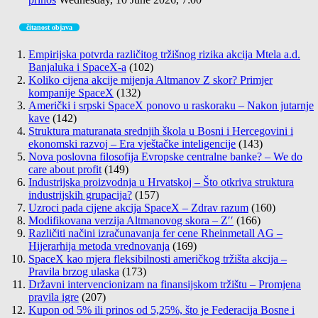
čitanost objava
Empirijska potvrda različitog tržišnog rizika akcija Mtela a.d.
Banjaluka i SpaceX-a
(102)
Koliko cijena akcije mijenja Altmanov Z skor? Primjer
kompanije SpaceX
(132)
Američki i srpski SpaceX ponovo u raskoraku – Nakon jutarnje
kave
(142)
Struktura maturanata srednjih škola u Bosni i Hercegovini i
ekonomski razvoj – Era vještačke inteligencije
(143)
Nova poslovna filosofija Evropske centralne banke? – We do
care about profit
(149)
Industrijska proizvodnja u Hrvatskoj – Što otkriva struktura
industrijskih grupacija?
(157)
Uzroci pada cijene akcija SpaceX – Zdrav razum
(160)
Modifikovana verzija Altmanovog skora – Z′′
(166)
Različiti načini izračunavanja fer cene Rheinmetall AG –
Hijerarhija metoda vrednovanja
(169)
SpaceX kao mjera fleksibilnosti američkog tržišta akcija –
Pravila brzog ulaska
(173)
Državni intervencionizam na finansijskom tržištu – Promjena
pravila igre
(207)
Kupon od 5% ili prinos od 5,25%, što je Federacija Bosne i