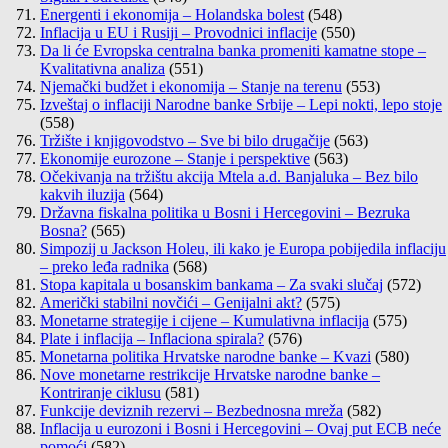
Energenti i ekonomija – Holandska bolest
(548)
Inflacija u EU i Rusiji – Provodnici inflacije
(550)
Da li će Evropska centralna banka promeniti kamatne stope –
Kvalitativna analiza
(551)
Njemački budžet i ekonomija – Stanje na terenu
(553)
Izveštaj o inflaciji Narodne banke Srbije – Lepi nokti, lepo stoje
(558)
Tržište i knjigovodstvo – Sve bi bilo drugačije
(563)
Ekonomije eurozone – Stanje i perspektive
(563)
Očekivanja na tržištu akcija Mtela a.d. Banjaluka – Bez bilo
kakvih iluzija
(564)
Državna fiskalna politika u Bosni i Hercegovini – Bezruka
Bosna?
(565)
Simpozij u Jackson Holeu, ili kako je Europa pobijedila inflaciju
– preko leđa radnika
(568)
Stopa kapitala u bosanskim bankama – Za svaki slučaj
(572)
Američki stabilni novčići – Genijalni akt?
(575)
Monetarne strategije i cijene – Kumulativna inflacija
(575)
Plate i inflacija – Inflaciona spirala?
(576)
Monetarna politika Hrvatske narodne banke – Kvazi
(580)
Nove monetarne restrikcije Hrvatske narodne banke –
Kontriranje ciklusu
(581)
Funkcije deviznih rezervi – Bezbednosna mreža
(582)
Inflacija u eurozoni i Bosni i Hercegovini – Ovaj put ECB neće
pomoći
(582)