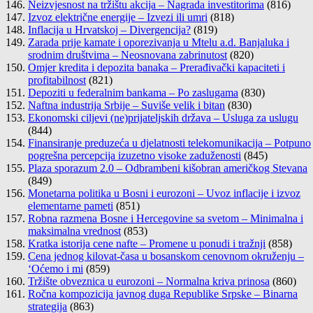
Neizvjesnost na tržištu akcija – Nagrada investitorima
(816)
Izvoz električne energije – Izvezi ili umri
(818)
Inflacija u Hrvatskoj – Divergencija?
(819)
Zarada prije kamate i oporezivanja u Mtelu a.d. Banjaluka i
srodnim društvima – Neosnovana zabrinutost
(820)
Omjer kredita i depozita banaka – Prerađivački kapaciteti i
profitabilnost
(821)
Depoziti u federalnim bankama – Po zaslugama
(830)
Naftna industrija Srbije – Suviše velik i bitan
(830)
Ekonomski ciljevi (ne)prijateljskih država – Usluga za uslugu
(844)
Finansiranje preduzeća u djelatnosti telekomunikacija – Potpuno
pogrešna percepcija izuzetno visoke zaduženosti
(845)
Plaza sporazum 2.0 – Odbrambeni kišobran američkog Stevana
(849)
Monetarna politika u Bosni i eurozoni – Uvoz inflacije i izvoz
elementarne pameti
(851)
Robna razmena Bosne i Hercegovine sa svetom – Minimalna i
maksimalna vrednost
(853)
Kratka istorija cene nafte – Promene u ponudi i tražnji
(858)
Cena jednog kilovat-časa u bosanskom cenovnom okruženju –
‘Oćemo i mi
(859)
Tržište obveznica u eurozoni – Normalna kriva prinosa
(860)
Ročna kompozicija javnog duga Republike Srpske – Binarna
strategija
(863)