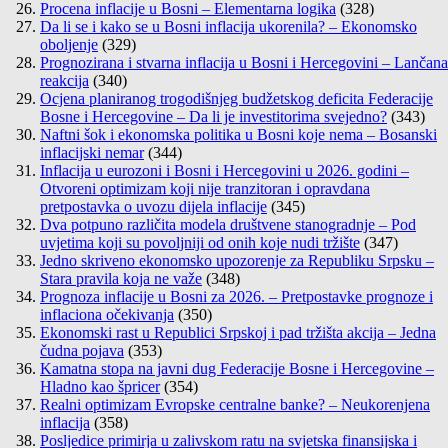
Procena inflacije u Bosni – Elementarna logika
(328)
Da li se i kako se u Bosni inflacija ukorenila? – Ekonomsko
oboljenje
(329)
Prognozirana i stvarna inflacija u Bosni i Hercegovini – Lančana
reakcija
(340)
Ocjena planiranog trogodišnjeg budžetskog deficita Federacije
Bosne i Hercegovine – Da li je investitorima svejedno?
(343)
Naftni šok i ekonomska politika u Bosni koje nema – Bosanski
inflacijski nemar
(344)
Inflacija u eurozoni i Bosni i Hercegovini u 2026. godini –
Otvoreni optimizam koji nije tranzitoran i opravdana
pretpostavka o uvozu dijela inflacije
(345)
Dva potpuno različita modela društvene stanogradnje – Pod
uvjetima koji su povoljniji od onih koje nudi tržište
(347)
Jedno skriveno ekonomsko upozorenje za Republiku Srpsku –
Stara pravila koja ne važe
(348)
Prognoza inflacije u Bosni za 2026. – Pretpostavke prognoze i
inflaciona očekivanja
(350)
Ekonomski rast u Republici Srpskoj i pad tržišta akcija – Jedna
čudna pojava
(353)
Kamatna stopa na javni dug Federacije Bosne i Hercegovine –
Hladno kao špricer
(354)
Realni optimizam Evropske centralne banke? – Neukorenjena
inflacija
(358)
Posljedice primirja u zalivskom ratu na svjetska finansijska i