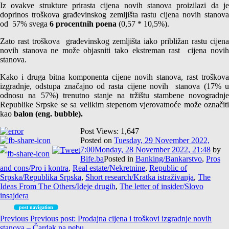
Iz ovakve strukture prirasta cijena novih stanova proizilazi da je
doprinos troškova građevinskog zemljišta rastu cijena novih stanova
od 57% svega
6 procentnih poena
(0,57 * 10,5%).
Zato rast troškova građevinskog zemljišta iako približan rastu cijena
novih stanova ne može objasniti tako ekstreman rast cijena novih
stanova.
Kako i druga bitna komponenta cijene novih stanova, rast troškova
izgradnje, odstupa značajno od rasta cijene novih stanova (17% u
odnosu na 57%) trenutno stanje na tržištu stambene novogradnje
Republike Srpske se sa velikim stepenom vjerovatnoće može označiti
kao
balon (eng. bubble).
Post Views:
1,647
Posted on
Tuesday, 29 November 2022,
7:00
Monday, 28 November 2022, 21:48
by
Bife.ba
Posted in
Banking/Bankarstvo
,
Pros
and cons/Pro i kontra
,
Real estate/Nekretnine
,
Republic of
Srpska/Republika Srpska
,
Short research/Kratka istraživanja
,
The
Ideas From The Others/Ideje drugih
,
The letter of insider/Slovo
insajdera
post navigation
Previous
Previous post:
Prodajna cijena i troškovi izgradnje novih
stanova – Čardak na nebu