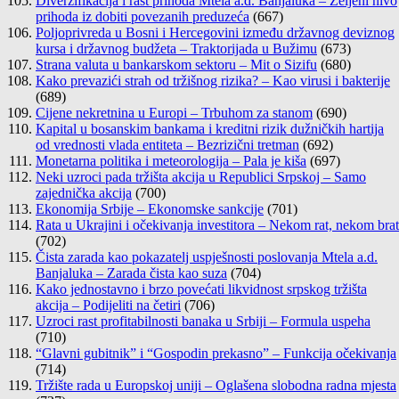
Diverzifikacija i rast prihoda Mtela a.d. Banjaluka – Željeni nivo
prihoda iz dobiti povezanih preduzeća
(667)
Poljoprivreda u Bosni i Hercegovini između državnog deviznog
kursa i državnog budžeta – Traktorijada u Bužimu
(673)
Strana valuta u bankarskom sektoru – Mit o Sizifu
(680)
Kako prevazići strah od tržišnog rizika? – Kao virusi i bakterije
(689)
Cijene nekretnina u Europi – Trbuhom za stanom
(690)
Kapital u bosanskim bankama i kreditni rizik dužničkih hartija
od vrednosti vlada entiteta – Bezrizični tretman
(692)
Monetarna politika i meteorologija – Pala je kiša
(697)
Neki uzroci pada tržišta akcija u Republici Srpskoj – Samo
zajednička akcija
(700)
Ekonomija Srbije – Ekonomske sankcije
(701)
Rata u Ukrajini i očekivanja investitora – Nekom rat, nekom brat
(702)
Čista zarada kao pokazatelj uspješnosti poslovanja Mtela a.d.
Banjaluka – Zarada čista kao suza
(704)
Kako jednostavno i brzo povećati likvidnost srpskog tržišta
akcija – Podijeliti na četiri
(706)
Uzroci rast profitabilnosti banaka u Srbiji – Formula uspeha
(710)
“Glavni gubitnik” i “Gospodin prekasno” – Funkcija očekivanja
(714)
Tržište rada u Europskoj uniji – Oglašena slobodna radna mjesta