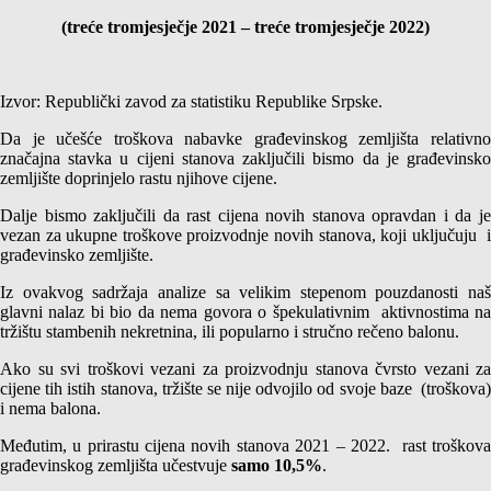
(treće tromjesječje 2021 – treće tromjesječje 2022)
Izvor: Republički zavod za statistiku Republike Srpske.
Da je učešće troškova nabavke građevinskog zemljišta relativno
značajna stavka u cijeni stanova zaključili bismo da je građevinsko
zemljište doprinjelo rastu njihove cijene.
Dalje bismo zaključili da rast cijena novih stanova opravdan i da je
vezan za ukupne troškove proizvodnje novih stanova, koji uključuju i
građevinsko zemljište.
Iz ovakvog sadržaja analize sa velikim stepenom pouzdanosti naš
glavni nalaz bi bio da nema govora o špekulativnim aktivnostima na
tržištu stambenih nekretnina, ili popularno i stručno rečeno balonu.
Ako su svi troškovi vezani za proizvodnju stanova čvrsto vezani za
cijene tih istih stanova, tržište se nije odvojilo od svoje baze (troškova)
i nema balona.
Međutim, u prirastu cijena novih stanova 2021 – 2022. rast troškova
građevinskog zemljišta učestvuje
samo 10,5%
.