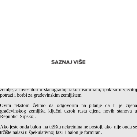
Troškovi građevinskog zemljišta i cijena novih stanova –
Zacijenjena zemlja?
Neko je jednom negdje zapisao da se svi ratovi vode za zemlju i oko
zemlje, a investitori u stanogradnji iako nisu u ratu, ipak su u vječitoj
potrazi i borbi za građevinskim zemljištem.
Ovim tekstom želimo da odgovorim na pitanje da li je cijena
građevinskog zemljišta ključni uzrok rasta cijena novih stanova u
Republici Srpskoj.
Ako jeste onda balon na tržištu nekretnina ne postoji, ako nije onda se
tržište nalazi u špekulativnoj fazi i balon je formiran.