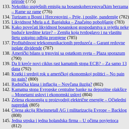
prirode
(775)
Nekoliko uspješnih emisija na bosanskohercegovačkim berzama
– Rame uz rame
(776)
Turizam u Bosni i Hercegovini – Prije, i poslije, pandemije
(782)
Likvidnost Mtela a.d. Banjaluka – Značajno poboljšanje
(783)
Kako povećati likvidnost bosanskog gospodarstva u svjetlu neke
buduće kreditne krize? – Zemlja koja tvrdoglavo i na vlastitu
štetu ustrajno odbija promjene
(785)
Profitabilnost telekomunikacionih preduzeća – Garant redovne
isplate dividende
(787)
Američki bilans u trgovini sa ostatkom sveta – Plaza sporazum
(790)
Da li kreće novi ciklus rast kamatnih stopa ECB? – Za samo 13
dana
(792)
Kratki i srednji rok u američkoj ekonomskoj politici – No pain
no gain?
(800)
Radnička klasa i inflacija – Novčana iluzija?
(802)
Kamatna stopa Evropske centralne banke na depozitne olakšice
– Monetarni uslovi i ekonomski uslovi
(804)
Zelena ekonomija u proizvodnji električne energije – Očigledni
napredak
(805)
Cijena akcija Rheinmetall AG i militarizacija Evrope – Backlog
(808)
Jedna srpska i jedna holandska firma – U očima povjerioca
(812)