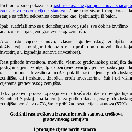
Prethodno smo pokazali da
rast troškova izgradnje stanova značajn
zaostaje za rastom cijene stanova
čime smo stvorili mogućnost d
stanje na tržištu nekretnina označimo kao špekulaciju ili balon.
Ipak, suzdržali smo se u donošenju takvog suda, sve dok ne izvršimo
analizu kretanja cijene građevinskog zemljišta.
Ako rastu cijene stanova, vlasnici građevinskog zemljišta to
doživljavaju kao sigurni dokaz o rastu profita onih pravnih lica koja
investiraju u izgradnju stanova (investitora).
Rast prihoda investitora, motiviše vlasnike građevinskog zemljišta da
podignu cijenu zemlje, tj. da
zacijene zemlju
, jer pretpostavljaju d
rast prihoda investitora može pokriti rast cijene građevinskog
zemljišta, ali i osigurati dovoljan profit investitorima, čak i pri višim
cijenama građevinskog zemljišta.
Takvi poslovni procesi opažaju se i na tržištu stambene novogradnje u
Republici Srpskoj, na kojem je za godinu dana cijena građevinskog
zemljišta porasla za 47%, što je približno rastu cijena stanova (57%)
Godišnji rast troškova izgradnje novih stanova, troškova
građevinskog zemljišta
i prodajne cijene novih stanova