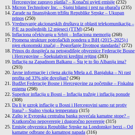
Hercegovine zapravo platila? – Konačni uvjeti emisije
(232)
Micron Technology Inc. – Sjajni bilansi i prst na obaraču
(235)
Zarade na finansijskom tržištu Republike Srpske – Ukupan
prinos
(250)
Vrednovanje akcionarskih društava iz oblasti telekomunikacija –
P/E za posljednjih 12 mjeseci (TTM)
(254)
Inflaciona očekivanja u Srbiji – Inflaciona memorija
(268)
Promena strukture potrošačkih pondera u BiH (2015–2025) i
njen ekonomski značaj – Pogoršanje životnog standarda?
(272)
Prinos do dospijeća na petogodišnje obveznice Federacije Bosne
i Hercegovine – Špekulativni kreditni rejting
(283)
Inflacija na Zapadnom Balkanu – Šta je to što Albanija ima?
(293)
Javne informacije i cijena akcija Mtela a.d. Banjaluka – Ni rast
profita od 33% nije dovoljan?
(296)
Budžet Federacije Bosne i Hercegovine za početnike – Fiskalna
enigma
(298)
Superkor inflacija u Bosni – Inflacija tražnje i inflacija ponude
(308)
Da li je uzrok inflacije u Bosni i Hercegovini samo rat protiv
Irana? – Stalno visoka temperatura
(315)
Zašto je Evropska centralna banka povećala kamatne stope? –
Kratkoročno nepoverenje i dugoročno poverenje
(315)
Emisije obveznica Republike Srpske na Londonskoj berzi – Od
kamatne odbrane do kamatnog napada
(316)