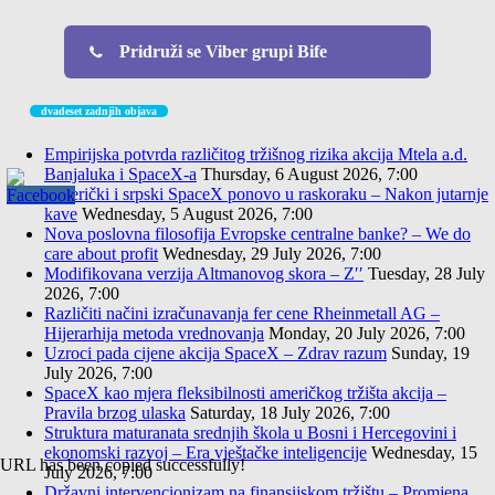
Pridruži se Viber grupi Bife
dvadeset zadnjih objava
Empirijska potvrda različitog tržišnog rizika akcija Mtela a.d.
Banjaluka i SpaceX-a
Thursday, 6 August 2026, 7:00
Američki i srpski SpaceX ponovo u raskoraku – Nakon jutarnje
kave
Wednesday, 5 August 2026, 7:00
Nova poslovna filosofija Evropske centralne banke? – We do
care about profit
Wednesday, 29 July 2026, 7:00
Modifikovana verzija Altmanovog skora – Z′′
Tuesday, 28 July
2026, 7:00
Različiti načini izračunavanja fer cene Rheinmetall AG –
Hijerarhija metoda vrednovanja
Monday, 20 July 2026, 7:00
Uzroci pada cijene akcija SpaceX – Zdrav razum
Sunday, 19
July 2026, 7:00
SpaceX kao mjera fleksibilnosti američkog tržišta akcija –
Pravila brzog ulaska
Saturday, 18 July 2026, 7:00
Struktura maturanata srednjih škola u Bosni i Hercegovini i
ekonomski razvoj – Era vještačke inteligencije
Wednesday, 15
URL has been copied successfully!
July 2026, 7:00
Državni intervencionizam na finansijskom tržištu – Promjena