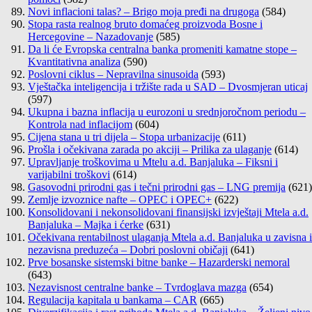
Novi inflacioni talas? – Brigo moja pređi na drugoga
(584)
Stopa rasta realnog bruto domaćeg proizvoda Bosne i
Hercegovine – Nazadovanje
(585)
Da li će Evropska centralna banka promeniti kamatne stope –
Kvantitativna analiza
(590)
Poslovni ciklus – Nepravilna sinusoida
(593)
Vještačka inteligencija i tržište rada u SAD – Dvosmjeran uticaj
(597)
Ukupna i bazna inflacija u eurozoni u srednjoročnom periodu –
Kontrola nad inflacijom
(604)
Cijena stana u tri dijela – Stopa urbanizacije
(611)
Prošla i očekivana zarada po akciji – Prilika za ulaganje
(614)
Upravljanje troškovima u Mtelu a.d. Banjaluka – Fiksni i
varijabilni troškovi
(614)
Gasovodni prirodni gas i tečni prirodni gas – LNG premija
(621)
Zemlje izvoznice nafte – OPEC i OPEC+
(622)
Konsolidovani i nekonsolidovani finansijski izvještaji Mtela a.d.
Banjaluka – Majka i ćerke
(631)
Očekivana rentabilnost ulaganja Mtela a.d. Banjaluka u zavisna i
nezavisna preduzeća – Dobri poslovni običaji
(641)
Prve bosanske sistemski bitne banke – Hazarderski nemoral
(643)
Nezavisnost centralne banke – Tvrdoglava mazga
(654)
Regulacija kapitala u bankama – CAR
(665)