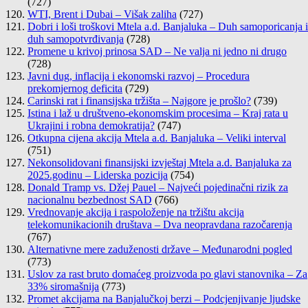
(727)
WTI, Brent i Dubai – Višak zaliha
(727)
Dobri i loši troškovi Mtela a.d. Banjaluka – Duh samoporicanja i
duh samopotvrđivanja
(728)
Promene u krivoj prinosa SAD – Ne valja ni jedno ni drugo
(728)
Javni dug, inflacija i ekonomski razvoj – Procedura
prekomjernog deficita
(729)
Carinski rat i finansijska tržišta – Najgore je prošlo?
(739)
Istina i laž u društveno-ekonomskim procesima – Kraj rata u
Ukrajini i robna demokratija?
(747)
Otkupna cijena akcija Mtela a.d. Banjaluka – Veliki interval
(751)
Nekonsolidovani finansijski izvještaj Mtela a.d. Banjaluka za
2025.godinu – Liderska pozicija
(754)
Donald Tramp vs. Džej Pauel – Najveći pojedinačni rizik za
nacionalnu bezbednost SAD
(766)
Vrednovanje akcija i raspoloženje na tržištu akcija
telekomunikacionih društava – Dva neopravdana razočarenja
(767)
Alternativne mere zaduženosti države – Međunarodni pogled
(773)
Uslov za rast bruto domaćeg proizvoda po glavi stanovnika – Za
33% siromašnija
(773)
Promet akcijama na Banjalučkoj berzi – Podcjenjivanje ljudske