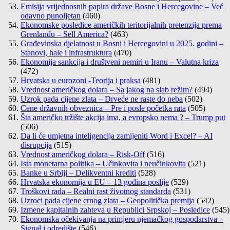
Emisija vrijednosnih papira države Bosne i Hercegovine – Već
odavno punoljetan
(460)
Ekonomske posledice američkih teritorijalnih pretenzija prema
Grenlandu – Sell America?
(463)
Građevinska djelatnost u Bosni i Hercegovini u 2025. godini –
Stanovi, hale i infrastruktura
(470)
Ekonomija sankcija i društveni nemiri u Iranu – Valutna kriza
(472)
Hrvatska u eurozoni -Teorija i praksa
(481)
Vrednost američkog dolara – Sa jakog na slab režim?
(494)
Uzrok pada cijene zlata – Drveće ne raste do neba
(502)
Cene državnih obveznica – Pre i posle početka rata
(505)
Šta američko tržište akcija ima, a evropsko nema ? – Trump put
(506)
Da li će umjetna inteligencija zamijeniti Word i Excel? – AI
disrupcija
(515)
Vrednost američkog dolara – Risk-Off
(516)
Ista monetarna politika – Učinkovita i neučinkovita
(521)
Banke u Srbiji – Delikventni krediti
(528)
Hrvatska ekonomija u EU – 13 godina poslije
(529)
Troškovi rada – Realni rast životnog standarda
(531)
Uzroci pada cijene crnog zlata – Geopolitička premija
(542)
Izmene kapitalnih zahteva u Republici Srpskoj – Posledice
(545)
Ekonomska očekivanja na primjeru njemačkog gospodarstva –
Signal i odredište
(546)