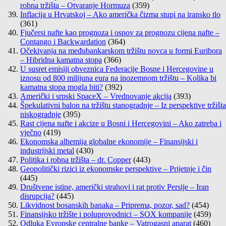
robna tržišta – Otvaranje Hormuza
(359)
Inflacija u Hrvatskoj – Ako američka čizma stupi na iransko tlo
(361)
Fjučersi nafte kao prognoza i osnov za prognozu cijena nafte –
Contango i Backwardation
(364)
Očekivanja na međubankarskom tržištu novca u formi Euribora
– Hibridna kamatna stopa
(366)
U susret emisiji obveznica Federacije Bosne i Hercegovine u
iznosu od 800 milijuna eura na inozemnom tržištu – Kolika bi
kamatna stopa mogla biti?
(392)
Američki i srpski SpaceX – Vrednovanje akcija
(393)
Špekulativni balon na tržištu stanogradnje – Iz perspektive tržišta
niskogradnje
(395)
Rast cijena nafte i akcize u Bosni i Hercegovini – Ako zatreba i
vječno
(419)
Ekonomska alhemija globalne ekonomije – Finansijski i
industrijski metal
(430)
Politika i robna tržišta – dr. Copper
(443)
Geopolitički rizici iz ekonomske perspektive – Prijetnje i čin
(445)
Društvene istine, američki strahovi i rat protiv Persije – Iran
disrupcija?
(445)
Likvidnost bosanskih banaka – Priprema, pozor, sad?
(454)
Finansijsko tržište i poluprovodnici – SOX kompanije
(459)
Odluka Evropske centralne banke – Vatrogasni aparat
(460)