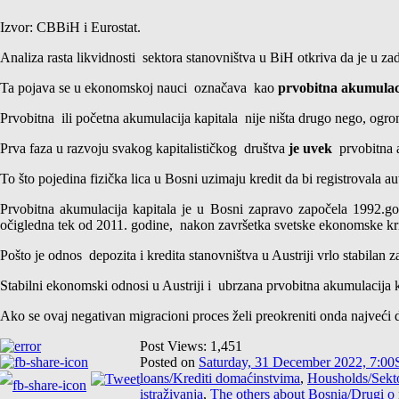
Izvor: CBBiH i Eurostat.
Analiza rasta likvidnosti sektora stanovništva u BiH otkriva da je u z
Ta pojava se u ekonomskoj nauci označava kao
prvobitna akumulac
Prvobitna ili početna akumulacija kapitala nije ništa drugo nego, o
Prva faza u razvoju svakog kapitalističkog društva
je uvek
prvobitna a
To što pojedina fizička lica u Bosni uzimaju kredit da bi registrovala a
Prvobitna akumulacija kapitala je u Bosni zapravo započela 1992.godi
očigledna tek od 2011. godine, nakon završetka svetske ekonomske kr
Pošto je odnos depozita i kredita stanovništva u Austriji vrlo stabilan 
Stabilni ekonomski odnosi u Austriji i ubrzana prvobitna akumulacija k
Ako se ovaj negativan migracioni proces želi preokreniti onda najveći 
Post Views:
1,451
Posted on
Saturday, 31 December 2022, 7:00
loans/Krediti domaćinstvima
,
Housholds/Sekt
istraživanja
,
The others about Bosnia/Drugi o