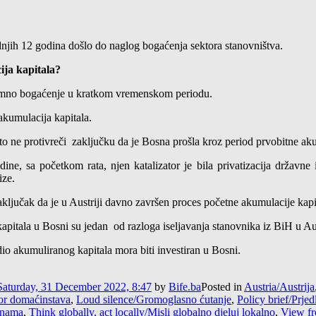
adnjih 12 godina došlo do naglog bogaćenja sektora stanovništva.
ija kapitala?
gromno bogaćenje u kratkom vremenskom periodu.
kumulacija kapitala.
uto ne protivreči zaključku da je Bosna prošla kroz period prvobitne aku
ne, sa početkom rata, njen katalizator je bila privatizacija državne
ize.
zaključak da je u Austriji davno završen proces početne akumulacije kapit
apitala u Bosni su jedan od razloga iseljavanja stanovnika iz BiH u Au
dio akumuliranog kapitala mora biti investiran u Bosni.
Saturday, 31 December 2022, 8:47
by
Bife.ba
Posted in
Austria/Austrija
or domaćinstava
,
Loud silence/Gromoglasno ćutanje
,
Policy brief/Prje
 nama
,
Think globally, act locally/Misli globalno djeluj lokalno
,
View fr