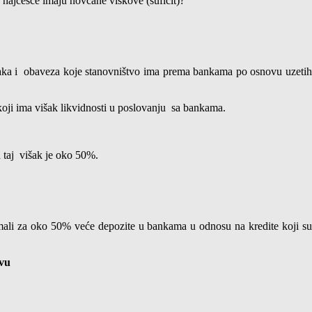
 najčešće imaju novčane viškove (suficit)?
naka i obaveza koje stanovništvo ima prema bankama po osnovu uzeti
 koji ima višak likvidnosti u poslovanju sa bankama.
 taj višak je oko 50%.
imali za oko 50% veće depozite u bankama u odnosu na kredite koji s
tvu