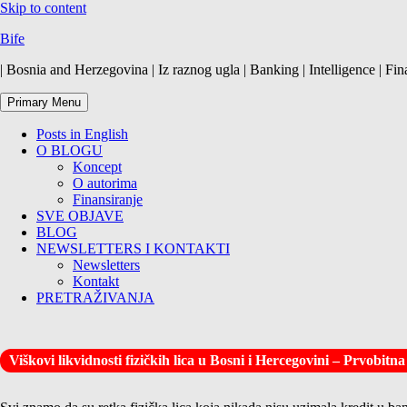
Skip to content
Bife
| Bosnia and Herzegovina | Iz raznog ugla | Banking | Intelligence | Fin
Primary Menu
Posts in English
O BLOGU
Koncept
O autorima
Finansiranje
SVE OBJAVE
BLOG
NEWSLETTERS I KONTAKTI
Newsletters
Kontakt
PRETRAŽIVANJA
Viškovi likvidnosti fizičkih lica u Bosni i Hercegovini – Prvobit