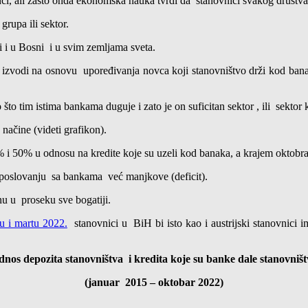
anci, ali zašto onda ekonomska nauka tvrdi da stanovnici svakog društva
grupa ili sektor.
ji i u Bosni i u svim zemljama sveta.
 izvodi na osnovu upoređivanja novca koji stanovništvo drži kod ba
to tim istima bankama duguje i zato je on suficitan sektor , ili sektor
 načine (videti grafikon).
% i 50% u odnosu na kredite koje su uzeli kod banaka, a krajem oktobra
u poslovanju sa bankama već manjkove (deficit).
u u proseku sve bogatiji.
u i martu 2022.
stanovnici u BiH bi isto kao i austrijski stanovnici 
nos depozita stanovništva i kredita koje su banke dale stanovniš
(januar 2015 – oktobar 2022)