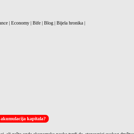
ance | Economy | Bife | Blog | Bijela hronika |
na akumulacija kapitala?