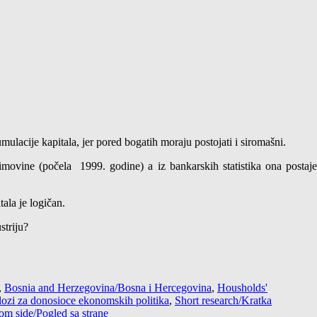
mulacije kapitala, jer pored bogatih moraju postojati i siromašni.
 imovine (počela 1999. godine) a iz bankarskih statistika ona postaje
ala je logičan.
striju?
,
Bosnia and Herzegovina/Bosna i Hercegovina
,
Housholds'
dlozi za donosioce ekonomskih politika
,
Short research/Kratka
om side/Pogled sa strane