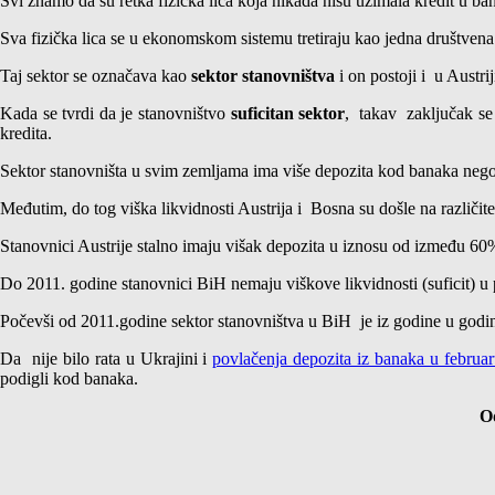
Svi znamo da su retka fizička lica koja nikada nisu uzimala kredit u b
Sva fizička lica se u ekonomskom sistemu tretiraju kao jedna društvena 
Taj sektor se označava kao
sektor stanovništva
i on postoji i u Austri
Kada se tvrdi da je stanovništvo
suficitan sektor
, takav zaključak se
kredita.
Sektor stanovništa u svim zemljama ima više depozita kod banaka nego š
Međutim, do tog viška likvidnosti Austrija i Bosna su došle na različite
Stanovnici Austrije stalno imaju višak depozita u iznosu od između 60
Do 2011. godine stanovnici BiH nemaju viškove likvidnosti (suficit) 
Počevši od 2011.godine sektor stanovništva u BiH je iz godine u godin
Da nije bilo rata u Ukrajini i
povlačenja depozita iz banaka u februar
podigli kod banaka.
Od