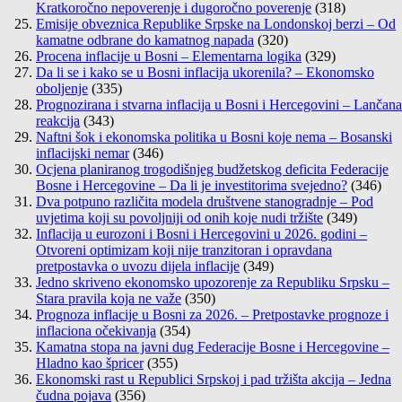
Kratkoročno nepoverenje i dugoročno poverenje
(318)
Emisije obveznica Republike Srpske na Londonskoj berzi – Od
kamatne odbrane do kamatnog napada
(320)
Procena inflacije u Bosni – Elementarna logika
(329)
Da li se i kako se u Bosni inflacija ukorenila? – Ekonomsko
oboljenje
(335)
Prognozirana i stvarna inflacija u Bosni i Hercegovini – Lančana
reakcija
(343)
Naftni šok i ekonomska politika u Bosni koje nema – Bosanski
inflacijski nemar
(346)
Ocjena planiranog trogodišnjeg budžetskog deficita Federacije
Bosne i Hercegovine – Da li je investitorima svejedno?
(346)
Dva potpuno različita modela društvene stanogradnje – Pod
uvjetima koji su povoljniji od onih koje nudi tržište
(349)
Inflacija u eurozoni i Bosni i Hercegovini u 2026. godini –
Otvoreni optimizam koji nije tranzitoran i opravdana
pretpostavka o uvozu dijela inflacije
(349)
Jedno skriveno ekonomsko upozorenje za Republiku Srpsku –
Stara pravila koja ne važe
(350)
Prognoza inflacije u Bosni za 2026. – Pretpostavke prognoze i
inflaciona očekivanja
(354)
Kamatna stopa na javni dug Federacije Bosne i Hercegovine –
Hladno kao špricer
(355)
Ekonomski rast u Republici Srpskoj i pad tržišta akcija – Jedna
čudna pojava
(356)