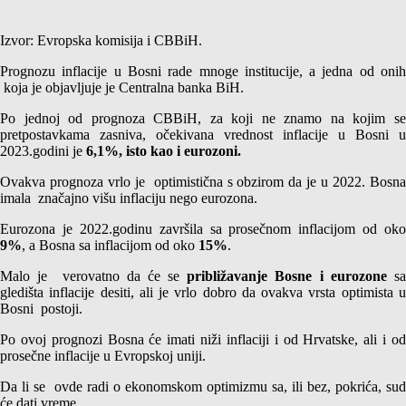
Izvor: Evropska komisija i CBBiH.
Prognozu inflacije u Bosni rade mnoge institucije, a jedna od onih
koja je objavljuje je Centralna banka BiH.
Po jednoj od prognoza CBBiH, za koji ne znamo na kojim se
pretpostavkama zasniva, očekivana vrednost inflacije u Bosni u
2023.godini je
6,1%, isto kao i eurozoni.
Ovakva prognoza vrlo je optimistična s obzirom da je u 2022. Bosna
imala značajno višu inflaciju nego eurozona.
Eurozona je 2022.godinu završila sa prosečnom inflacijom od oko
9%
, a Bosna sa inflacijom od oko
15%
.
Malo je verovatno da će se
približavanje Bosne i eurozone
s
gledišta inflacije desiti, ali je vrlo dobro da ovakva vrsta optimista u
Bosni postoji.
Po ovoj prognozi Bosna će imati niži inflaciji i od Hrvatske, ali i od
prosečne inflacije u Evropskoj uniji.
Da li se ovde radi o ekonomskom optimizmu sa, ili bez, pokrića, sud
će dati vreme.