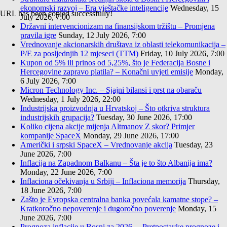
ekonomski razvoj – Era vještačke inteligencije
Wednesday, 15
URL has been copied successfully!
July 2026, 7:00
Državni intervencionizam na finansijskom tržištu – Promjena
pravila igre
Sunday, 12 July 2026, 7:00
Vrednovanje akcionarskih društava iz oblasti telekomunikacija –
P/E za posljednjih 12 mjeseci (TTM)
Friday, 10 July 2026, 7:00
Kupon od 5% ili prinos od 5,25%, što je Federacija Bosne i
Hercegovine zapravo platila? – Konačni uvjeti emisije
Monday,
6 July 2026, 7:00
Micron Technology Inc. – Sjajni bilansi i prst na obaraču
Wednesday, 1 July 2026, 22:00
Industrijska proizvodnja u Hrvatskoj – Što otkriva struktura
industrijskih grupacija?
Tuesday, 30 June 2026, 17:00
Koliko cijena akcije mijenja Altmanov Z skor? Primjer
kompanije SpaceX
Monday, 29 June 2026, 17:00
Američki i srpski SpaceX – Vrednovanje akcija
Tuesday, 23
June 2026, 7:00
Inflacija na Zapadnom Balkanu – Šta je to što Albanija ima?
Monday, 22 June 2026, 7:00
Inflaciona očekivanja u Srbiji – Inflaciona memorija
Thursday,
18 June 2026, 7:00
Zašto je Evropska centralna banka povećala kamatne stope? –
Kratkoročno nepoverenje i dugoročno poverenje
Monday, 15
June 2026, 7:00
Prognoza inflacije u Bosni za 2026. – Pretpostavke prognoze i