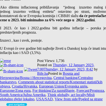
Ako dilemu inflacionog približavanja “jednog izuzetno malog i
jednog izuzetno velikog entiteta” ostavimo po strani, možemo
konstatovati da se Evropska komisija i CBBiH slažu
da će potrošačk
cene u 2023. biti minimalno za 6% veće nego u 2022.godini
.
I 2023. će kao i 2022.godina biti godina inflacije – poruka je
predstavljenih prognoza.
Izuzeci , kao i uvek, postoje.
U Evropi će ove godine biti najbolje živeti u Danskoj koja će imati istu
inflaciju kao i SAD (3,5%).
Post Views:
1,736
Posted on
Thursday, 12 January 2023,
7:00
Thursday, 12 January 2023, 8:42
by
Bife.ba
Posted in
Bosnia and
Herzegovina/Bosna i Hercegovina
,
Central banking/Centralno
bankarstvo
,
Comments about statistical reports/Komentari statističkih
objava
,
Croatia/Hrvatska
,
European Union/Evropska unija
,
Eurozone/Zona eura
,
For thinking/Za razmišljanje
,
Forecast/Prognoza
,
South America/Južna Amerika
,
Think globally, act locally/Misli
globalno djeluj lokalno
,
USA/SAD
,
View from side/Pogled sa strane
post navigation