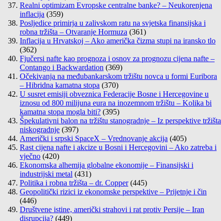
Realni optimizam Evropske centralne banke? – Neukorenjena
inflacija
(359)
Posljedice primirja u zalivskom ratu na svjetska finansijska i
robna tržišta – Otvaranje Hormuza
(361)
Inflacija u Hrvatskoj – Ako američka čizma stupi na iransko tlo
(362)
Fjučersi nafte kao prognoza i osnov za prognozu cijena nafte –
Contango i Backwardation
(369)
Očekivanja na međubankarskom tržištu novca u formi Euribora
– Hibridna kamatna stopa
(370)
U susret emisiji obveznica Federacije Bosne i Hercegovine u
iznosu od 800 milijuna eura na inozemnom tržištu – Kolika bi
kamatna stopa mogla biti?
(395)
Špekulativni balon na tržištu stanogradnje – Iz perspektive tržišta
niskogradnje
(397)
Američki i srpski SpaceX – Vrednovanje akcija
(405)
Rast cijena nafte i akcize u Bosni i Hercegovini – Ako zatreba i
vječno
(420)
Ekonomska alhemija globalne ekonomije – Finansijski i
industrijski metal
(431)
Politika i robna tržišta – dr. Copper
(445)
Geopolitički rizici iz ekonomske perspektive – Prijetnje i čin
(446)
Društvene istine, američki strahovi i rat protiv Persije – Iran
disrupcija?
(449)