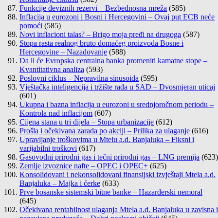
Funkcije deviznih rezervi – Bezbednosna mreža
(585)
Inflacija u eurozoni i Bosni i Hercegovini – Ovaj put ECB neće
pomoći
(585)
Novi inflacioni talas? – Brigo moja pređi na drugoga
(587)
Stopa rasta realnog bruto domaćeg proizvoda Bosne i
Hercegovine – Nazadovanje
(588)
Da li će Evropska centralna banka promeniti kamatne stope –
Kvantitativna analiza
(593)
Poslovni ciklus – Nepravilna sinusoida
(595)
Vještačka inteligencija i tržište rada u SAD – Dvosmjeran uticaj
(601)
Ukupna i bazna inflacija u eurozoni u srednjoročnom periodu –
Kontrola nad inflacijom
(607)
Cijena stana u tri dijela – Stopa urbanizacije
(612)
Prošla i očekivana zarada po akciji – Prilika za ulaganje
(616)
Upravljanje troškovima u Mtelu a.d. Banjaluka – Fiksni i
varijabilni troškovi
(617)
Gasovodni prirodni gas i tečni prirodni gas – LNG premija
(623)
Zemlje izvoznice nafte – OPEC i OPEC+
(625)
Konsolidovani i nekonsolidovani finansijski izvještaji Mtela a.d.
Banjaluka – Majka i ćerke
(633)
Prve bosanske sistemski bitne banke – Hazarderski nemoral
(645)
Očekivana rentabilnost ulaganja Mtela a.d. Banjaluka u zavisna i