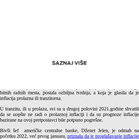
Prognoza inflacije u 2023 – Približavanje Bosne i eurozone?
Tokom 2021.godine sve prognoze inflacije u EU i SAD su se
zasnivale na pretpostavci, koja je zbog mnogo ponavljanja sa mnogo
bitnih radnih mesta, postala ozbiljna tvrdnja, a koja je glasila da je
inflacija prolazna ili tranzitorna.
U tranzitu, ili u prolazu, svi su u drugoj polovini 2021.godine shvatili
da se uopšte ne radi o prolaznoj inflaciji i da su prognoze inflacije
bazirane na ovoj pretpostavci bile potpuno pogrešne.
Bivši šef američke centralne banke, Dženet Jelen, je odmah na
početku 2022, već prvog januara,
priznala da je proglašavanje inflacij