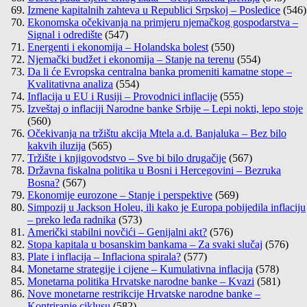
Izmene kapitalnih zahteva u Republici Srpskoj – Posledice
(546)
Ekonomska očekivanja na primjeru njemačkog gospodarstva –
Signal i odredište
(547)
Energenti i ekonomija – Holandska bolest
(550)
Njemački budžet i ekonomija – Stanje na terenu
(554)
Da li će Evropska centralna banka promeniti kamatne stope –
Kvalitativna analiza
(554)
Inflacija u EU i Rusiji – Provodnici inflacije
(555)
Izveštaj o inflaciji Narodne banke Srbije – Lepi nokti, lepo stoje
(560)
Očekivanja na tržištu akcija Mtela a.d. Banjaluka – Bez bilo
kakvih iluzija
(565)
Tržište i knjigovodstvo – Sve bi bilo drugačije
(567)
Državna fiskalna politika u Bosni i Hercegovini – Bezruka
Bosna?
(567)
Ekonomije eurozone – Stanje i perspektive
(569)
Simpozij u Jackson Holeu, ili kako je Europa pobijedila inflaciju
– preko leđa radnika
(573)
Američki stabilni novčići – Genijalni akt?
(576)
Stopa kapitala u bosanskim bankama – Za svaki slučaj
(576)
Plate i inflacija – Inflaciona spirala?
(577)
Monetarne strategije i cijene – Kumulativna inflacija
(578)
Monetarna politika Hrvatske narodne banke – Kvazi
(581)
Nove monetarne restrikcije Hrvatske narodne banke –
Kontriranje ciklusu
(582)