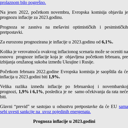
prolaznom bilo pogrešno.
Na jesen 2022, početkom novembra, Evropska komisija objavila je
prognozu inflacije za 2023.godinu.
Prognoza se zasniva na mešavini optimističkih i pesimističkih
pretpostavki.
Za eurozonu prognozirana je inflacije u 2023.godinu od
6,1%.
Kolika je verovatnoća ovakvog inflacionog scenaria može se oceniti na
osnovu prognoze inflacije koja je objavljena početkom februara, pre
izbijanja oružanog sukoba između Ukrajine i Rusije.
Početkom februara 2022.godine Evropska komisija je saopštila da će
inflacija u 2023.godini biti
1,9%.
Velika razlika između inflacije po februarskoj i novembarskoj
prognozi,
1,9% i 6,1%
, posledica je ne samo očekivanja da rata neć
biti.
Glavni “previd” se sastojao u odsustvu pretpostavke da će EU
sama
sebi uvesti sankcije na uvoz pojedinih energenata.
Prognoza inflacije u 2023.godini