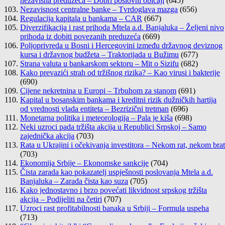
nezavisna preduzeća – Dobri poslovni običaji
(645)
Nezavisnost centralne banke – Tvrdoglava mazga
(656)
Regulacija kapitala u bankama – CAR
(667)
Diverzifikacija i rast prihoda Mtela a.d. Banjaluka – Željeni nivo
prihoda iz dobiti povezanih preduzeća
(669)
Poljoprivreda u Bosni i Hercegovini između državnog deviznog
kursa i državnog budžeta – Traktorijada u Bužimu
(677)
Strana valuta u bankarskom sektoru – Mit o Sizifu
(682)
Kako prevazići strah od tržišnog rizika? – Kao virusi i bakterije
(690)
Cijene nekretnina u Europi – Trbuhom za stanom
(691)
Kapital u bosanskim bankama i kreditni rizik dužničkih hartija
od vrednosti vlada entiteta – Bezrizični tretman
(696)
Monetarna politika i meteorologija – Pala je kiša
(698)
Neki uzroci pada tržišta akcija u Republici Srpskoj – Samo
zajednička akcija
(703)
Rata u Ukrajini i očekivanja investitora – Nekom rat, nekom brat
(703)
Ekonomija Srbije – Ekonomske sankcije
(704)
Čista zarada kao pokazatelj uspješnosti poslovanja Mtela a.d.
Banjaluka – Zarada čista kao suza
(705)
Kako jednostavno i brzo povećati likvidnost srpskog tržišta
akcija – Podijeliti na četiri
(707)
Uzroci rast profitabilnosti banaka u Srbiji – Formula uspeha
(713)