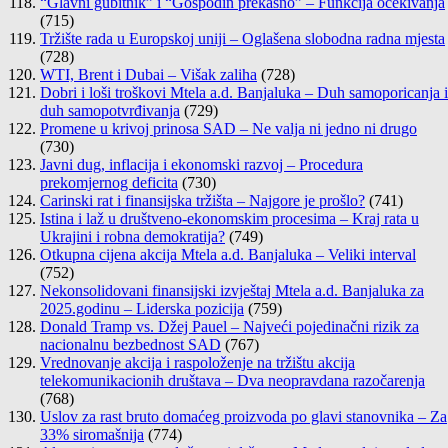
“Glavni gubitnik” i “Gospodin prekasno” – Funkcija očekivanja
(715)
Tržište rada u Europskoj uniji – Oglašena slobodna radna mjesta
(728)
WTI, Brent i Dubai – Višak zaliha
(728)
Dobri i loši troškovi Mtela a.d. Banjaluka – Duh samoporicanja i
duh samopotvrđivanja
(729)
Promene u krivoj prinosa SAD – Ne valja ni jedno ni drugo
(730)
Javni dug, inflacija i ekonomski razvoj – Procedura
prekomjernog deficita
(730)
Carinski rat i finansijska tržišta – Najgore je prošlo?
(741)
Istina i laž u društveno-ekonomskim procesima – Kraj rata u
Ukrajini i robna demokratija?
(749)
Otkupna cijena akcija Mtela a.d. Banjaluka – Veliki interval
(752)
Nekonsolidovani finansijski izvještaj Mtela a.d. Banjaluka za
2025.godinu – Liderska pozicija
(759)
Donald Tramp vs. Džej Pauel – Najveći pojedinačni rizik za
nacionalnu bezbednost SAD
(767)
Vrednovanje akcija i raspoloženje na tržištu akcija
telekomunikacionih društava – Dva neopravdana razočarenja
(768)
Uslov za rast bruto domaćeg proizvoda po glavi stanovnika – Za
33% siromašnija
(774)