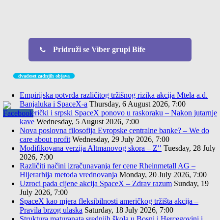
Pridruži se Viber grupi Bife
dvadeset zadnjih objava
Empirijska potvrda različitog tržišnog rizika akcija Mtela a.d.
Banjaluka i SpaceX-a
Thursday, 6 August 2026, 7:00
Američki i srpski SpaceX ponovo u raskoraku – Nakon jutarnje
kave
Wednesday, 5 August 2026, 7:00
Nova poslovna filosofija Evropske centralne banke? – We do
care about profit
Wednesday, 29 July 2026, 7:00
Modifikovana verzija Altmanovog skora – Z′′
Tuesday, 28 July
2026, 7:00
Različiti načini izračunavanja fer cene Rheinmetall AG –
Hijerarhija metoda vrednovanja
Monday, 20 July 2026, 7:00
Uzroci pada cijene akcija SpaceX – Zdrav razum
Sunday, 19
July 2026, 7:00
SpaceX kao mjera fleksibilnosti američkog tržišta akcija –
Pravila brzog ulaska
Saturday, 18 July 2026, 7:00
Struktura maturanata srednjih škola u Bosni i Hercegovini i