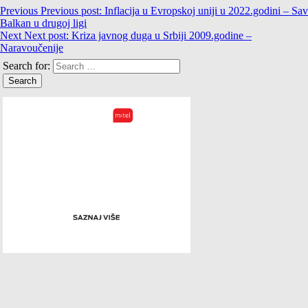
Previous
Previous post:
Inflacija u Evropskoj uniji u 2022.godini – Sav
Balkan u drugoj ligi
Next
Next post:
Kriza javnog duga u Srbiji 2009.godine –
Naravoučenije
Search for: