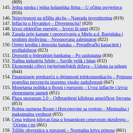
(809)
Jedna srpska i jedna holandska firma – U očima povjerioca
(816)
Neizvjesnost na tržištu akcija – Nagrada investitorima
(819)
Inflacija u Hrvatskoj – Divergencija?
(820)
Izvoz električne energije – Izvezi ili umri
(822)
Zarada prije kamate i oporezivanja u Mtelu a.d. Banjaluka i
srodnim društvima – Neosnovana zabrinutost
(822)
Omjer kredita i depozita banaka – Prerađivački kapaciteti i
profitabilnost
(823)
Depoziti u federalnim bankama – Po zaslugama
(830)
Naftna industrija Srbije – Suviše velik i bitan
(832)
Ekonomski ciljevi (ne)prijateljskih država – Usluga za uslugu
(844)
Finansiranje preduzeća u djelatnosti telekomunikacija – Potpuno
pogrešna percepcija izuzetno visoke zaduženosti
(847)
Monetarna politika u Bosni i eurozoni – Uvoz inflacije i izvoz
elementarne pameti
(851)
Plaza sporazum 2.0 – Odbrambeni kišobran američkog Stevana
(853)
Robna razmena Bosne i Hercegovine sa svetom – Minimalna i
maksimalna vrednost
(855)
Cena jednog kilovat-časa u bosanskom cenovnom okruženju –
‘Oćemo i mi
(861)
Tržište obveznica u eurozoni – Normalna kriva prinosa
(861)