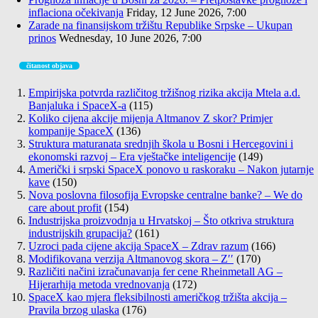
inflaciona očekivanja
Friday, 12 June 2026, 7:00
Zarade na finansijskom tržištu Republike Srpske – Ukupan
prinos
Wednesday, 10 June 2026, 7:00
čitanost objava
Empirijska potvrda različitog tržišnog rizika akcija Mtela a.d.
Banjaluka i SpaceX-a
(115)
Koliko cijena akcije mijenja Altmanov Z skor? Primjer
kompanije SpaceX
(136)
Struktura maturanata srednjih škola u Bosni i Hercegovini i
ekonomski razvoj – Era vještačke inteligencije
(149)
Američki i srpski SpaceX ponovo u raskoraku – Nakon jutarnje
kave
(150)
Nova poslovna filosofija Evropske centralne banke? – We do
care about profit
(154)
Industrijska proizvodnja u Hrvatskoj – Što otkriva struktura
industrijskih grupacija?
(161)
Uzroci pada cijene akcija SpaceX – Zdrav razum
(166)
Modifikovana verzija Altmanovog skora – Z′′
(170)
Različiti načini izračunavanja fer cene Rheinmetall AG –
Hijerarhija metoda vrednovanja
(172)
SpaceX kao mjera fleksibilnosti američkog tržišta akcija –
Pravila brzog ulaska
(176)