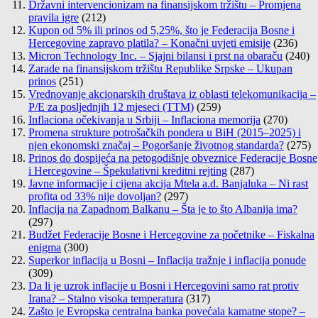
Državni intervencionizam na finansijskom tržištu – Promjena
pravila igre
(212)
Kupon od 5% ili prinos od 5,25%, što je Federacija Bosne i
Hercegovine zapravo platila? – Konačni uvjeti emisije
(236)
Micron Technology Inc. – Sjajni bilansi i prst na obaraču
(240)
Zarade na finansijskom tržištu Republike Srpske – Ukupan
prinos
(251)
Vrednovanje akcionarskih društava iz oblasti telekomunikacija –
P/E za posljednjih 12 mjeseci (TTM)
(259)
Inflaciona očekivanja u Srbiji – Inflaciona memorija
(270)
Promena strukture potrošačkih pondera u BiH (2015–2025) i
njen ekonomski značaj – Pogoršanje životnog standarda?
(275)
Prinos do dospijeća na petogodišnje obveznice Federacije Bosne
i Hercegovine – Špekulativni kreditni rejting
(287)
Javne informacije i cijena akcija Mtela a.d. Banjaluka – Ni rast
profita od 33% nije dovoljan?
(297)
Inflacija na Zapadnom Balkanu – Šta je to što Albanija ima?
(297)
Budžet Federacije Bosne i Hercegovine za početnike – Fiskalna
enigma
(300)
Superkor inflacija u Bosni – Inflacija tražnje i inflacija ponude
(309)
Da li je uzrok inflacije u Bosni i Hercegovini samo rat protiv
Irana? – Stalno visoka temperatura
(317)
Zašto je Evropska centralna banka povećala kamatne stope? –