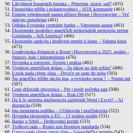
Likvidnost bosanskih banaka – Priprema, pozor, sad?
(455)
Finansijsko tržište i poluprovodnici – SOX kompanije
(461)
Emisija vrijednosnih papira države Bosne i Hercegovine – Već
odavno punoljetan
(461)
Odluka Evropske centralne banke – Vatrogasni aparat
(463)
Ekonomske posledice američkih teritorijalnih pretenzija prema
Grenlandu – Sell America?
(466)
Ekonomija sankcija i društveni nemiri u Iranu – Valutna kriza
(473)
Građevinska djelatnost u Bosni i Hercegovini u 2025. godini –
Stanovi, hale i infrastruktura
(476)
Hrvatska u eurozoni -Teorija i praksa
(482)
Vrednost američkog dolara – Sa jakog na slab režim?
(496)
Uzrok pada cijene zlata – Drveće ne raste do neba
(503)
Šta američko tržište akcija ima, a evropsko nema ? – Trump put
(507)
Cene državnih obveznica – Pre i posle početka rata
(508)
Vrednost američkog dolara – Risk-Off
(517)
Da li će umjetna inteligencija zamijeniti Word i Excel? – AI
disrupcija
(518)
Ista monetarna politika – Učinkovita i neučinkovita
(522)
Hrvatska ekonomija u EU – 13 godina poslije
(531)
Banke u Srbiji – Delikventni krediti
(533)
Troškovi rada – Realni rast životnog standarda
(534)
Uzroci pada cijene crnog zlata – Geopolitička premija
(543)