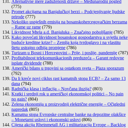
Alternativne mere zaduženosti države – Međunarodni pogled
(775)
Promet akcijama na Banjalučkoj berzi – Podcjenjivanje ljudske
prirode
(777)
Nekoliko uspješnih emisija na bosanskohercegovačkim berzama
– Rame uz rame
(779)
Likvidnost Mtela a.d. Banjaluka – Značajno poboljšanje
(785)
Kako povećati likvidnost bosanskog gospodarstva u svjetlu neke
buduće kreditne krize? – Zemlja koja tvrdoglavo i na vlastitu
štetu ustrajno odbija promjene
(786)
Turizam u Bosni i Hercegovini – Prije, i poslije, pandemije
(787)
Profitabilnost telekomunikacionih preduzeća – Garant redovne
isplate dividende
(788)
Američki bilans u trgovini sa ostatkom sveta – Plaza sporazum
(792)
Da li kreće novi ciklus rast kamatnih stopa ECB? – Za samo 13
dana
(794)
Radnička klasa i inflacija – Novčana iluzija?
(803)
Kratki i srednji rok u američkoj ekonomskoj politici – No pain
no gain?
(804)
Zelena ekonomija u proizvodnji električne energije – Očigledni
napredak
(805)
Kamatna stopa Evropske centralne banke na depozitne olakšice
– Monetarni uslovi i ekonomski uslovi
(806)
Cijena akcija Rheinmetall AG i militarizacija Evrope – Backlog