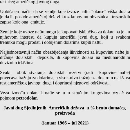
rastućeg američkog javnog duga.
Uobičajen način da se zemlje koje izvoze naftu “otarse” viška dolara
je da ih posude američkoj državi kroz kupovinu obveznica i trezorskih
zapisa koje ona emituje.
Zemlje koje uvoze naftu mogu je kupovati isključivo za dolare pa je i u
njihovom interesu da kupuju američki javni dug, koji u svakom
trenutku mogu prodati i dobijenim dolarima kupiti naftu.
Najjednostavniji način obezbijeđenja likvidnosti za kupovinu nafte je
držanje dolarskih depozita, ili kupovina dolara na međunarodnim
deviznim tržištima.
Svaki oblik stvaranja dolarskih rezervi (radi kupovine nafte)
povećava tražnju za dolarima, a visok nivo tražnje za dolarom olakšava
rast američkog javnog duga i doprinosi njegovoj održivosti.
Veza između dolara i nafte se u u stručnim krugovima označava
pojmom
petrodolar
.
Javni dug Sjedinjenih Američkih država u % bruto domaćeg
proizvoda
(januar 1966 – jul 2021)