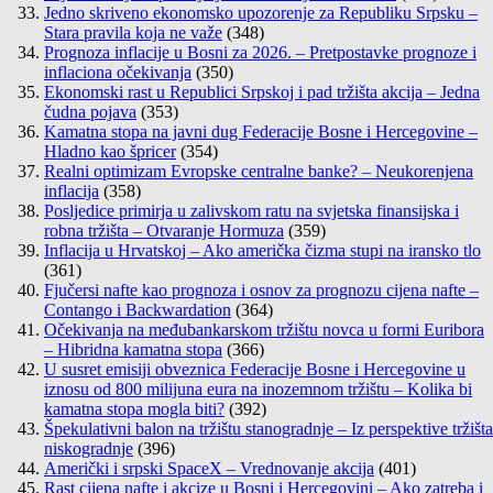
Jedno skriveno ekonomsko upozorenje za Republiku Srpsku –
Stara pravila koja ne važe
(348)
Prognoza inflacije u Bosni za 2026. – Pretpostavke prognoze i
inflaciona očekivanja
(350)
Ekonomski rast u Republici Srpskoj i pad tržišta akcija – Jedna
čudna pojava
(353)
Kamatna stopa na javni dug Federacije Bosne i Hercegovine –
Hladno kao špricer
(354)
Realni optimizam Evropske centralne banke? – Neukorenjena
inflacija
(358)
Posljedice primirja u zalivskom ratu na svjetska finansijska i
robna tržišta – Otvaranje Hormuza
(359)
Inflacija u Hrvatskoj – Ako američka čizma stupi na iransko tlo
(361)
Fjučersi nafte kao prognoza i osnov za prognozu cijena nafte –
Contango i Backwardation
(364)
Očekivanja na međubankarskom tržištu novca u formi Euribora
– Hibridna kamatna stopa
(366)
U susret emisiji obveznica Federacije Bosne i Hercegovine u
iznosu od 800 milijuna eura na inozemnom tržištu – Kolika bi
kamatna stopa mogla biti?
(392)
Špekulativni balon na tržištu stanogradnje – Iz perspektive tržišta
niskogradnje
(396)
Američki i srpski SpaceX – Vrednovanje akcija
(401)
Rast cijena nafte i akcize u Bosni i Hercegovini – Ako zatreba i