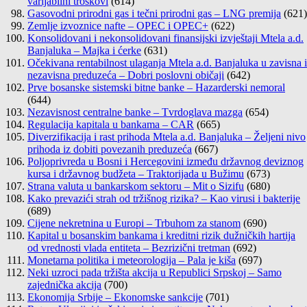
varijabilni troškovi
(614)
Gasovodni prirodni gas i tečni prirodni gas – LNG premija
(621)
Zemlje izvoznice nafte – OPEC i OPEC+
(622)
Konsolidovani i nekonsolidovani finansijski izvještaji Mtela a.d.
Banjaluka – Majka i ćerke
(631)
Očekivana rentabilnost ulaganja Mtela a.d. Banjaluka u zavisna i
nezavisna preduzeća – Dobri poslovni običaji
(642)
Prve bosanske sistemski bitne banke – Hazarderski nemoral
(644)
Nezavisnost centralne banke – Tvrdoglava mazga
(654)
Regulacija kapitala u bankama – CAR
(665)
Diverzifikacija i rast prihoda Mtela a.d. Banjaluka – Željeni nivo
prihoda iz dobiti povezanih preduzeća
(667)
Poljoprivreda u Bosni i Hercegovini između državnog deviznog
kursa i državnog budžeta – Traktorijada u Bužimu
(673)
Strana valuta u bankarskom sektoru – Mit o Sizifu
(680)
Kako prevazići strah od tržišnog rizika? – Kao virusi i bakterije
(689)
Cijene nekretnina u Europi – Trbuhom za stanom
(690)
Kapital u bosanskim bankama i kreditni rizik dužničkih hartija
od vrednosti vlada entiteta – Bezrizični tretman
(692)
Monetarna politika i meteorologija – Pala je kiša
(697)
Neki uzroci pada tržišta akcija u Republici Srpskoj – Samo
zajednička akcija
(700)
Ekonomija Srbije – Ekonomske sankcije
(701)