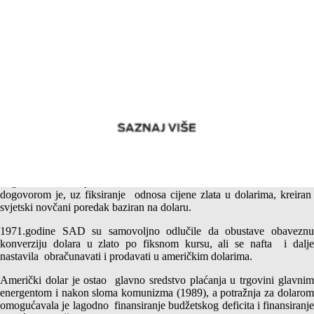
Svjetski novčani poredak – Petrodolar
Nakon Drugog svjetskog rata američki i saudijski vladari su se
dogovorili da se cijena nafte obračunava u američkim dolarima i tim
dogovorom je, uz fiksiranje odnosa cijene zlata u dolarima, kreiran
svjetski novčani poredak baziran na dolaru.
1971.godine SAD su samovoljno odlučile da obustave obaveznu
konverziju dolara u zlato po fiksnom kursu, ali se nafta i dalje
nastavila obračunavati i prodavati u američkim dolarima.
Američki dolar je ostao glavno sredstvo plaćanja u trgovini glavnim
energentom i nakon sloma komunizma (1989), a potražnja za dolarom
omogućavala je lagodno finansiranje budžetskog deficita i finansiranje