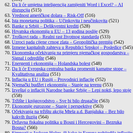
Da li će umjetna inteligencija zamijeniti Word i Excel? – AI
disrupcija
(515)
Vrednost američkog dolara – Risk-Off
(516)
Ista monetarna politika – Učinkovita i neučinkovita
(521)
Banke u Srbiji – Delikventni krediti
(528)
Hrvatska ekonomija u EU – 13 godina poslije
(529)
Troškovi rada – Realni rast životnog standarda
(533)
Uzroci pada cijene crnog zlata – Geopolitička premija
(542)
Izmene kapitalnih zahteva u Republici Srpskoj – Posledice
(545)
Ekonomska očekivanja na primjeru njemačkog gospodarstva –
Signal i odredište
(546)
Energenti i ekonomija – Holandska bolest
(548)
Da li će Evropska centralna banka promeniti kamatne stope –
Kvalitativna analiza
(551)
Inflacija u EU i Rusiji – Provodnici inflacije
(552)
Njemački budžet i ekonomija – Stanje na terenu
(553)
Izveštaj o inflaciji Narodne banke Srbije – Lepi nokti, lepo stoje
(558)
Tržište i knjigovodstvo – Sve bi bilo drugačije
(563)
Ekonomije eurozone – Stanje i perspektive
(563)
Očekivanja na tržištu akcija Mtela a.d. Banjaluka – Bez bilo
kakvih iluzija
(564)
Državna fiskalna politika u Bosni i Hercegovini – Bezruka
Bosna?
(566)
Simpozij u Jackson Holeu, ili kako je Europa pobijedila inflaciju