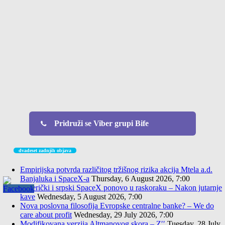
Pridruži se Viber grupi Bife
dvadeset zadnjih objava
Empirijska potvrda različitog tržišnog rizika akcija Mtela a.d.
Banjaluka i SpaceX-a
Thursday, 6 August 2026, 7:00
Američki i srpski SpaceX ponovo u raskoraku – Nakon jutarnje
kave
Wednesday, 5 August 2026, 7:00
Nova poslovna filosofija Evropske centralne banke? – We do
care about profit
Wednesday, 29 July 2026, 7:00
Modifikovana verzija Altmanovog skora – Z′′
Tuesday, 28 July