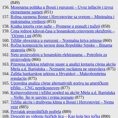
(849)
Monetarna politika u Bosni i eurozoni – Uvoz inflacije i izvoz
elementarne pameti
(851)
Robna razmena Bosne i Hercegovine sa svetom – Minimalna i
maksimalna vrednost
(853)
Kratka istorija cene nafte – Promene u ponudi i tražnji
(858)
Cena jednog kilovat-časa u bosanskom cenovnom okruženju –
‘Oćemo i mi
(859)
Tržište obveznica u eurozoni – Normalna kriva prinosa
(860)
Ročna kompozicija javnog duga Republike Srpske – Binarna
strategija
(863)
Neto proizvodnja u bosanskim elektranama – Potrošnja za
proizvodnju
(866)
Primjena indeksa relativne snage u analizi kretanja cijena akcija
Mtela a.d. Banjaluka – Neznanje oscilatora ne opravdava
(875)
Zaštita bankarskog sektora u Hrvatskoj – Makrobonitetna
regulacija
(875)
Uporedna analiza cijene alternativnih goriva na američkom
tržištu – CNG neprikosnoven
(877)
Knjigovodstveni i tržišni pogled na akcije Mtela a.d. Banjaluka
– Nešto što je sasvim i svima poznato
(877)
Tržišta akcija i društvena klima u Bosni i Hercegovini – Nema
veze
(885)
Povratak geopolitičkih podjela
(889)
Depoziti po viđenju fizičkih lica – Kao kola bez točka
(890)