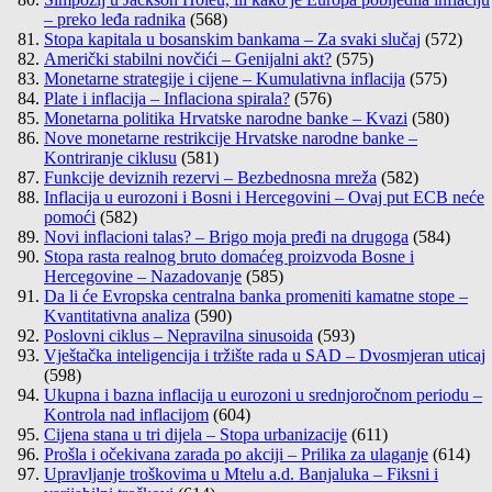
– preko leđa radnika
(568)
Stopa kapitala u bosanskim bankama – Za svaki slučaj
(572)
Američki stabilni novčići – Genijalni akt?
(575)
Monetarne strategije i cijene – Kumulativna inflacija
(575)
Plate i inflacija – Inflaciona spirala?
(576)
Monetarna politika Hrvatske narodne banke – Kvazi
(580)
Nove monetarne restrikcije Hrvatske narodne banke –
Kontriranje ciklusu
(581)
Funkcije deviznih rezervi – Bezbednosna mreža
(582)
Inflacija u eurozoni i Bosni i Hercegovini – Ovaj put ECB neće
pomoći
(582)
Novi inflacioni talas? – Brigo moja pređi na drugoga
(584)
Stopa rasta realnog bruto domaćeg proizvoda Bosne i
Hercegovine – Nazadovanje
(585)
Da li će Evropska centralna banka promeniti kamatne stope –
Kvantitativna analiza
(590)
Poslovni ciklus – Nepravilna sinusoida
(593)
Vještačka inteligencija i tržište rada u SAD – Dvosmjeran uticaj
(598)
Ukupna i bazna inflacija u eurozoni u srednjoročnom periodu –
Kontrola nad inflacijom
(604)
Cijena stana u tri dijela – Stopa urbanizacije
(611)
Prošla i očekivana zarada po akciji – Prilika za ulaganje
(614)
Upravljanje troškovima u Mtelu a.d. Banjaluka – Fiksni i