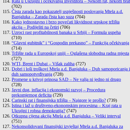
Rata u Ukrajini i očekivanja investitora – Nekom rat, nekom brat
(702)
Čista zarada kao pokazatelj uspješnosti poslovanja Mtela a.d.
Banjaluka – Zarada čista kao suza
(704)
Kako jednostavno i brzo povećati likvidnost srpskog tržišta
akcija – Podijeliti na četiri
(706)
Uzroci rast profitabilnosti banaka u Srbiji – Formula uspeha
(710)
“Glavni gubitnik” i “Gospodin prekasno” – Funkcija očekivanja
(714)
Tržište rada u Europskoj uniji – Oglašena slobodna radna mjesta
(727)
WTI, Brent i Dubai – Višak zaliha
(727)
Dobri i loši troškovi Mtela a.d. Banjaluka – Duh samoporicanja i
duh samopotvrđivanja
(728)
Promene u krivoj prinosa SAD – Ne valja ni jedno ni drugo
(728)
Javni dug, inflacija i ekonomski razvoj – Procedura
prekomjernog deficita
(729)
Carinski rat i finansijska tržišta – Najgore je prošlo?
(739)
Istina i laž u društveno-ekonomskim procesima – Kraj rata u
Ukrajini i robna demokratija?
(747)
Otkupna cijena akcija Mtela a.d. Banjaluka – Veliki interval
(751)
Nekonsolidovani finansijski izvještaj Mtela a.d. Banjaluka za