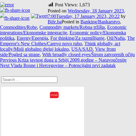
Post Views:
1,673
Posted on
Wednesday, 18 January 2023,
7:00
Tuesday, 17 January 2023, 20:22
by
Bife.ba
Posted in
Banking/Bankarstvo
,
Commodities/Robe
,
Commodity markets/Robna tržišta
,
Economic
integrations/Ekonomske integracije
,
Economic policy/Ekonomska
politika
,
Energy/Energija
,
For thinking/Za razmišljanje
,
Oil/Nafta
,
The
Emperor's New Clothes/Carevo novo ruho
,
Think globally, act
locally/Misli globalno djeluj lokalno
,
USA/SAD
,
View from
side/Pogled sa strane
,
With broadly closed eyes/Širom zatvorenih očiju
post
Previous
Previous
Kriza javnog duga u Srbiji 2009.godine – Naravoučenije
navigation
Next
post:
Next
Vlada Bosne i Hercegovine – Potencijalni prvi zadatak
post:
Search
for: