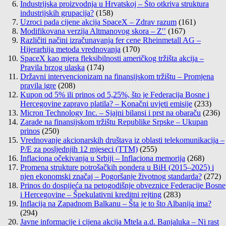
Industrijska proizvodnja u Hrvatskoj – Što otkriva struktura
industrijskih grupacija?
(158)
Uzroci pada cijene akcija SpaceX – Zdrav razum
(161)
Modifikovana verzija Altmanovog skora – Z′′
(167)
Različiti načini izračunavanja fer cene Rheinmetall AG –
Hijerarhija metoda vrednovanja
(170)
SpaceX kao mjera fleksibilnosti američkog tržišta akcija –
Pravila brzog ulaska
(174)
Državni intervencionizam na finansijskom tržištu – Promjena
pravila igre
(208)
Kupon od 5% ili prinos od 5,25%, što je Federacija Bosne i
Hercegovine zapravo platila? – Konačni uvjeti emisije
(233)
Micron Technology Inc. – Sjajni bilansi i prst na obaraču
(236)
Zarade na finansijskom tržištu Republike Srpske – Ukupan
prinos
(250)
Vrednovanje akcionarskih društava iz oblasti telekomunikacija –
P/E za posljednjih 12 mjeseci (TTM)
(255)
Inflaciona očekivanja u Srbiji – Inflaciona memorija
(268)
Promena strukture potrošačkih pondera u BiH (2015–2025) i
njen ekonomski značaj – Pogoršanje životnog standarda?
(272)
Prinos do dospijeća na petogodišnje obveznice Federacije Bosne
i Hercegovine – Špekulativni kreditni rejting
(283)
Inflacija na Zapadnom Balkanu – Šta je to što Albanija ima?
(294)
Javne informacije i cijena akcija Mtela a.d. Banjaluka – Ni rast