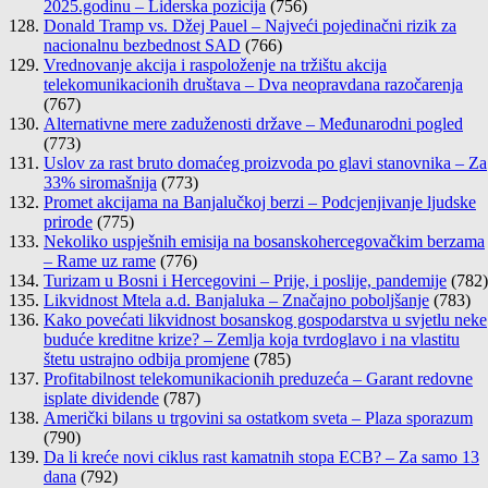
2025.godinu – Liderska pozicija
(756)
Donald Tramp vs. Džej Pauel – Najveći pojedinačni rizik za
nacionalnu bezbednost SAD
(766)
Vrednovanje akcija i raspoloženje na tržištu akcija
telekomunikacionih društava – Dva neopravdana razočarenja
(767)
Alternativne mere zaduženosti države – Međunarodni pogled
(773)
Uslov za rast bruto domaćeg proizvoda po glavi stanovnika – Za
33% siromašnija
(773)
Promet akcijama na Banjalučkoj berzi – Podcjenjivanje ljudske
prirode
(775)
Nekoliko uspješnih emisija na bosanskohercegovačkim berzama
– Rame uz rame
(776)
Turizam u Bosni i Hercegovini – Prije, i poslije, pandemije
(782)
Likvidnost Mtela a.d. Banjaluka – Značajno poboljšanje
(783)
Kako povećati likvidnost bosanskog gospodarstva u svjetlu neke
buduće kreditne krize? – Zemlja koja tvrdoglavo i na vlastitu
štetu ustrajno odbija promjene
(785)
Profitabilnost telekomunikacionih preduzeća – Garant redovne
isplate dividende
(787)
Američki bilans u trgovini sa ostatkom sveta – Plaza sporazum
(790)
Da li kreće novi ciklus rast kamatnih stopa ECB? – Za samo 13
dana
(792)