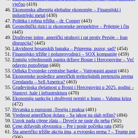
vječno
(419)
Ekonomska alhemija globalne ekonomije – Finansijski i
industrijski metal
(430)
Politika i robna tržišta – dr. Copper
(443)
Geopolitički rizici iz ekonomske perspektive – Prijetnje i čin
(445)
Društvene istine, američki strahovi i rat protiv Persije – Iran
disrupcija?
(445)
Likvidnost bosanskih banaka – Priprema, pozor, sad?
(454)
Finansijsko tržište i poluprovodnici – SOX kompanije
(459)
Emisija vrijednosnih papira države Bosne i Hercegovine – Već
odavno punoljetan
(460)
Odluka Evropske centralne banke – Vatrogasni aparat
(461)
Ekonomske posledice američkih teritorijalnih pretenzija prema
Grenlandu – Sell America?
(463)
Građevinska djelatnost u Bosni i Hercegovini u 2025. godini –
Stanovi, hale i infrastruktura
(470)
Ekonomija sankcija i društveni nemiri u Iranu – Valutna kriza
(472)
Hrvatska u eurozoni -Teorija i praksa
(481)
Vrednost američkog dolara – Sa jakog na slab režim?
(494)
Uzrok pada cijene zlata – Drveće ne raste do neba
(502)
Cene državnih obveznica – Pre i posle početka rata
(505)
Šta američko tržište akcija ima, a evropsko nema ? – Trump put
(506)