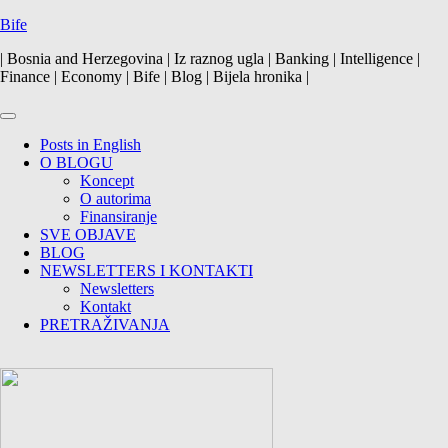
Skip
Bife
to
| Bosnia and Herzegovina | Iz raznog ugla | Banking | Intelligence |
content
Finance | Economy | Bife | Blog | Bijela hronika |
Primary
Menu
Posts in English
O BLOGU
Koncept
O autorima
Finansiranje
SVE OBJAVE
BLOG
NEWSLETTERS I KONTAKTI
Newsletters
Kontakt
PRETRAŽIVANJA