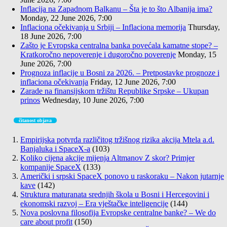
Inflacija na Zapadnom Balkanu – Šta je to što Albanija ima?
Monday, 22 June 2026, 7:00
Inflaciona očekivanja u Srbiji – Inflaciona memorija
Thursday,
18 June 2026, 7:00
Zašto je Evropska centralna banka povećala kamatne stope? –
Kratkoročno nepoverenje i dugoročno poverenje
Monday, 15
June 2026, 7:00
Prognoza inflacije u Bosni za 2026. – Pretpostavke prognoze i
inflaciona očekivanja
Friday, 12 June 2026, 7:00
Zarade na finansijskom tržištu Republike Srpske – Ukupan
prinos
Wednesday, 10 June 2026, 7:00
čitanost objava
Empirijska potvrda različitog tržišnog rizika akcija Mtela a.d.
Banjaluka i SpaceX-a
(103)
Koliko cijena akcije mijenja Altmanov Z skor? Primjer
kompanije SpaceX
(133)
Američki i srpski SpaceX ponovo u raskoraku – Nakon jutarnje
kave
(142)
Struktura maturanata srednjih škola u Bosni i Hercegovini i
ekonomski razvoj – Era vještačke inteligencije
(144)
Nova poslovna filosofija Evropske centralne banke? – We do
care about profit
(150)