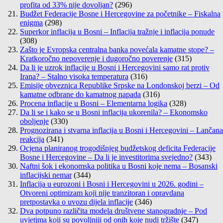
profita od 33% nije dovoljan?
(296)
Budžet Federacije Bosne i Hercegovine za početnike – Fiskalna
enigma
(298)
Superkor inflacija u Bosni – Inflacija tražnje i inflacija ponude
(308)
Zašto je Evropska centralna banka povećala kamatne stope? –
Kratkoročno nepoverenje i dugoročno poverenje
(315)
Da li je uzrok inflacije u Bosni i Hercegovini samo rat protiv
Irana? – Stalno visoka temperatura
(316)
Emisije obveznica Republike Srpske na Londonskoj berzi – Od
kamatne odbrane do kamatnog napada
(316)
Procena inflacije u Bosni – Elementarna logika
(328)
Da li se i kako se u Bosni inflacija ukorenila? – Ekonomsko
oboljenje
(330)
Prognozirana i stvarna inflacija u Bosni i Hercegovini – Lančana
reakcija
(341)
Ocjena planiranog trogodišnjeg budžetskog deficita Federacije
Bosne i Hercegovine – Da li je investitorima svejedno?
(343)
Naftni šok i ekonomska politika u Bosni koje nema – Bosanski
inflacijski nemar
(344)
Inflacija u eurozoni i Bosni i Hercegovini u 2026. godini –
Otvoreni optimizam koji nije tranzitoran i opravdana
pretpostavka o uvozu dijela inflacije
(346)
Dva potpuno različita modela društvene stanogradnje – Pod
uvjetima koji su povoljniji od onih koje nudi tržište
(347)