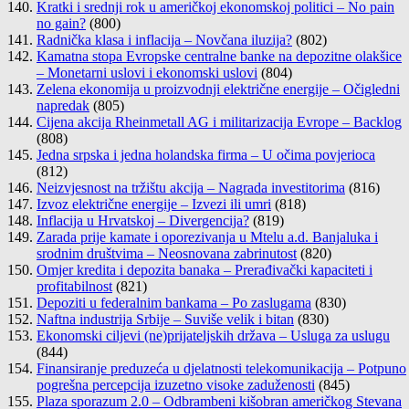
Kratki i srednji rok u američkoj ekonomskoj politici – No pain
no gain?
(800)
Radnička klasa i inflacija – Novčana iluzija?
(802)
Kamatna stopa Evropske centralne banke na depozitne olakšice
– Monetarni uslovi i ekonomski uslovi
(804)
Zelena ekonomija u proizvodnji električne energije – Očigledni
napredak
(805)
Cijena akcija Rheinmetall AG i militarizacija Evrope – Backlog
(808)
Jedna srpska i jedna holandska firma – U očima povjerioca
(812)
Neizvjesnost na tržištu akcija – Nagrada investitorima
(816)
Izvoz električne energije – Izvezi ili umri
(818)
Inflacija u Hrvatskoj – Divergencija?
(819)
Zarada prije kamate i oporezivanja u Mtelu a.d. Banjaluka i
srodnim društvima – Neosnovana zabrinutost
(820)
Omjer kredita i depozita banaka – Prerađivački kapaciteti i
profitabilnost
(821)
Depoziti u federalnim bankama – Po zaslugama
(830)
Naftna industrija Srbije – Suviše velik i bitan
(830)
Ekonomski ciljevi (ne)prijateljskih država – Usluga za uslugu
(844)
Finansiranje preduzeća u djelatnosti telekomunikacija – Potpuno
pogrešna percepcija izuzetno visoke zaduženosti
(845)
Plaza sporazum 2.0 – Odbrambeni kišobran američkog Stevana