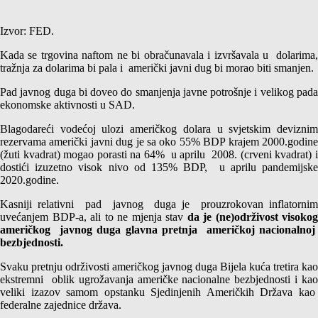
Izvor: FED.
Kada se trgovina naftom ne bi obračunavala i izvršavala u dolarima,
tražnja za dolarima bi pala i američki javni dug bi morao biti smanjen.
Pad javnog duga bi doveo do smanjenja javne potrošnje i velikog pada
ekonomske aktivnosti u SAD.
Blagodareći vodećoj ulozi američkog dolara u svjetskim deviznim
rezervama američki javni dug je sa oko 55% BDP krajem 2000.godine
(žuti kvadrat) mogao porasti na 64% u aprilu 2008. (crveni kvadrat) i
dostići izuzetno visok nivo od 135% BDP, u aprilu pandemijske
2020.godine.
Kasniji relativni pad javnog duga je prouzrokovan inflatornim
uvećanjem BDP-a, ali to ne mjenja stav
da je (ne)održivost visokog
američkog javnog duga glavna pretnja američkoj nacionalnoj
bezbjednosti.
Svaku pretnju održivosti američkog javnog duga Bijela kuća tretira kao
ekstremni oblik ugrožavanja američke nacionalne bezbjednosti i kao
veliki izazov samom opstanku Sjedinjenih Američkih Država kao
federalne zajednice država.