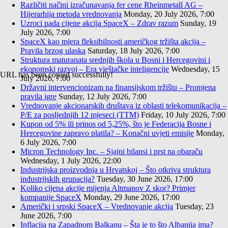
Različiti načini izračunavanja fer cene Rheinmetall AG –
Hijerarhija metoda vrednovanja
Monday, 20 July 2026, 7:00
Uzroci pada cijene akcija SpaceX – Zdrav razum
Sunday, 19
July 2026, 7:00
SpaceX kao mjera fleksibilnosti američkog tržišta akcija –
Pravila brzog ulaska
Saturday, 18 July 2026, 7:00
Struktura maturanata srednjih škola u Bosni i Hercegovini i
ekonomski razvoj – Era vještačke inteligencije
Wednesday, 15
URL has been copied successfully!
July 2026, 7:00
Državni intervencionizam na finansijskom tržištu – Promjena
pravila igre
Sunday, 12 July 2026, 7:00
Vrednovanje akcionarskih društava iz oblasti telekomunikacija –
P/E za posljednjih 12 mjeseci (TTM)
Friday, 10 July 2026, 7:00
Kupon od 5% ili prinos od 5,25%, što je Federacija Bosne i
Hercegovine zapravo platila? – Konačni uvjeti emisije
Monday,
6 July 2026, 7:00
Micron Technology Inc. – Sjajni bilansi i prst na obaraču
Wednesday, 1 July 2026, 22:00
Industrijska proizvodnja u Hrvatskoj – Što otkriva struktura
industrijskih grupacija?
Tuesday, 30 June 2026, 17:00
Koliko cijena akcije mijenja Altmanov Z skor? Primjer
kompanije SpaceX
Monday, 29 June 2026, 17:00
Američki i srpski SpaceX – Vrednovanje akcija
Tuesday, 23
June 2026, 7:00
Inflacija na Zapadnom Balkanu – Šta je to što Albanija ima?