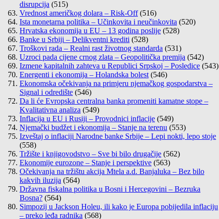
disrupcija
(515)
Vrednost američkog dolara – Risk-Off
(516)
Ista monetarna politika – Učinkovita i neučinkovita
(520)
Hrvatska ekonomija u EU – 13 godina poslije
(528)
Banke u Srbiji – Delikventni krediti
(528)
Troškovi rada – Realni rast životnog standarda
(531)
Uzroci pada cijene crnog zlata – Geopolitička premija
(542)
Izmene kapitalnih zahteva u Republici Srpskoj – Posledice
(543)
Energenti i ekonomija – Holandska bolest
(546)
Ekonomska očekivanja na primjeru njemačkog gospodarstva –
Signal i odredište
(546)
Da li će Evropska centralna banka promeniti kamatne stope –
Kvalitativna analiza
(549)
Inflacija u EU i Rusiji – Provodnici inflacije
(549)
Njemački budžet i ekonomija – Stanje na terenu
(553)
Izveštaj o inflaciji Narodne banke Srbije – Lepi nokti, lepo stoje
(558)
Tržište i knjigovodstvo – Sve bi bilo drugačije
(562)
Ekonomije eurozone – Stanje i perspektive
(563)
Očekivanja na tržištu akcija Mtela a.d. Banjaluka – Bez bilo
kakvih iluzija
(564)
Državna fiskalna politika u Bosni i Hercegovini – Bezruka
Bosna?
(564)
Simpozij u Jackson Holeu, ili kako je Europa pobijedila inflaciju
– preko leđa radnika
(568)