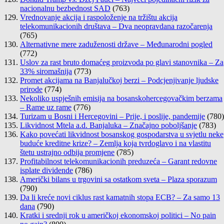
nacionalnu bezbednost SAD
(763)
Vrednovanje akcija i raspoloženje na tržištu akcija
telekomunikacionih društava – Dva neopravdana razočarenja
(765)
Alternativne mere zaduženosti države – Međunarodni pogled
(772)
Uslov za rast bruto domaćeg proizvoda po glavi stanovnika – Za
33% siromašnija
(773)
Promet akcijama na Banjalučkoj berzi – Podcjenjivanje ljudske
prirode
(774)
Nekoliko uspješnih emisija na bosanskohercegovačkim berzama
– Rame uz rame
(776)
Turizam u Bosni i Hercegovini – Prije, i poslije, pandemije
(780)
Likvidnost Mtela a.d. Banjaluka – Značajno poboljšanje
(783)
Kako povećati likvidnost bosanskog gospodarstva u svjetlu neke
buduće kreditne krize? – Zemlja koja tvrdoglavo i na vlastitu
štetu ustrajno odbija promjene
(785)
Profitabilnost telekomunikacionih preduzeća – Garant redovne
isplate dividende
(786)
Američki bilans u trgovini sa ostatkom sveta – Plaza sporazum
(790)
Da li kreće novi ciklus rast kamatnih stopa ECB? – Za samo 13
dana
(790)
Kratki i srednji rok u američkoj ekonomskoj politici – No pain