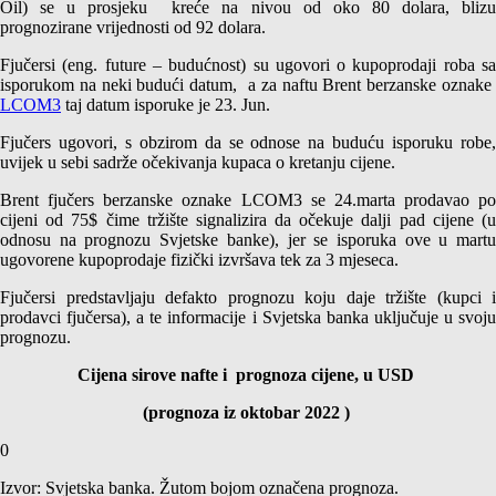
Oil) se u prosjeku kreće na nivou od oko 80 dolara, blizu
prognozirane vrijednosti od 92 dolara.
Fjučersi (eng. future – budućnost) su ugovori o kupoprodaji roba sa
isporukom na neki budući datum, a za naftu Brent berzanske oznake
LCOM3
taj datum isporuke je 23. Jun.
Fjučers ugovori, s obzirom da se odnose na buduću isporuku robe,
uvijek u sebi sadrže očekivanja kupaca o kretanju cijene.
Brent fjučers berzanske oznake LCOM3 se 24.marta prodavao po
cijeni od 75$ čime tržište signalizira da očekuje dalji pad cijene (u
odnosu na prognozu Svjetske banke), jer se isporuka ove u martu
ugovorene kupoprodaje fizički izvršava tek za 3 mjeseca.
Fjučersi predstavljaju defakto prognozu koju daje tržište (kupci i
prodavci fjučersa), a te informacije i Svjetska banka uključuje u svoju
prognozu.
Cijena sirove nafte i prognoza cijene, u USD
(prognoza iz oktobar 2022 )
0
Izvor: Svjetska banka. Žutom bojom označena prognoza.