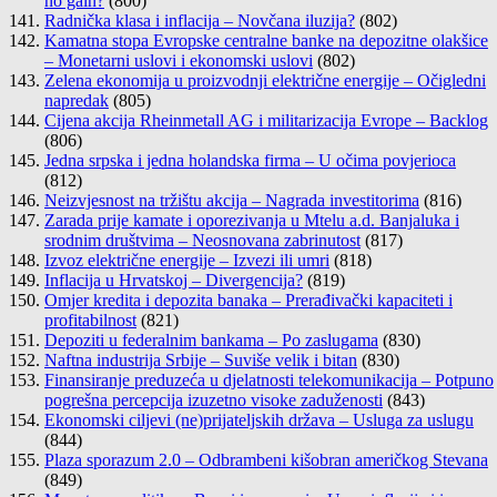
no gain?
(800)
Radnička klasa i inflacija – Novčana iluzija?
(802)
Kamatna stopa Evropske centralne banke na depozitne olakšice
– Monetarni uslovi i ekonomski uslovi
(802)
Zelena ekonomija u proizvodnji električne energije – Očigledni
napredak
(805)
Cijena akcija Rheinmetall AG i militarizacija Evrope – Backlog
(806)
Jedna srpska i jedna holandska firma – U očima povjerioca
(812)
Neizvjesnost na tržištu akcija – Nagrada investitorima
(816)
Zarada prije kamate i oporezivanja u Mtelu a.d. Banjaluka i
srodnim društvima – Neosnovana zabrinutost
(817)
Izvoz električne energije – Izvezi ili umri
(818)
Inflacija u Hrvatskoj – Divergencija?
(819)
Omjer kredita i depozita banaka – Prerađivački kapaciteti i
profitabilnost
(821)
Depoziti u federalnim bankama – Po zaslugama
(830)
Naftna industrija Srbije – Suviše velik i bitan
(830)
Finansiranje preduzeća u djelatnosti telekomunikacija – Potpuno
pogrešna percepcija izuzetno visoke zaduženosti
(843)
Ekonomski ciljevi (ne)prijateljskih država – Usluga za uslugu
(844)
Plaza sporazum 2.0 – Odbrambeni kišobran američkog Stevana
(849)