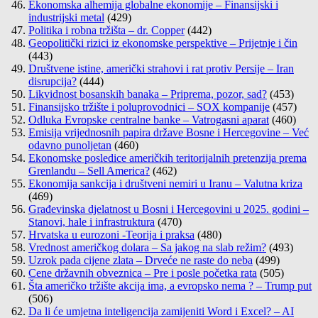
Ekonomska alhemija globalne ekonomije – Finansijski i
industrijski metal
(429)
Politika i robna tržišta – dr. Copper
(442)
Geopolitički rizici iz ekonomske perspektive – Prijetnje i čin
(443)
Društvene istine, američki strahovi i rat protiv Persije – Iran
disrupcija?
(444)
Likvidnost bosanskih banaka – Priprema, pozor, sad?
(453)
Finansijsko tržište i poluprovodnici – SOX kompanije
(457)
Odluka Evropske centralne banke – Vatrogasni aparat
(460)
Emisija vrijednosnih papira države Bosne i Hercegovine – Već
odavno punoljetan
(460)
Ekonomske posledice američkih teritorijalnih pretenzija prema
Grenlandu – Sell America?
(462)
Ekonomija sankcija i društveni nemiri u Iranu – Valutna kriza
(469)
Građevinska djelatnost u Bosni i Hercegovini u 2025. godini –
Stanovi, hale i infrastruktura
(470)
Hrvatska u eurozoni -Teorija i praksa
(480)
Vrednost američkog dolara – Sa jakog na slab režim?
(493)
Uzrok pada cijene zlata – Drveće ne raste do neba
(499)
Cene državnih obveznica – Pre i posle početka rata
(505)
Šta američko tržište akcija ima, a evropsko nema ? – Trump put
(506)
Da li će umjetna inteligencija zamijeniti Word i Excel? – AI