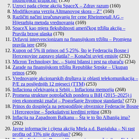
industrijskih grupacija?
(156)
Uzroci pada cijene akcija SpaceX – Zdrav razum
(160)
Modifikovana verzija Altmanovog skora – Z′′
(160)
Različiti načini izračunavanja fer cene Rheinmetall AG –
Hijerarhija metoda vrednovanja
(169)
SpaceX kao mjera fleksibilnosti američkog tržišta akcija –
Pravila brzog ulaska
(170)
Državni intervencionizam na finansijskom tržištu – Promjena
pravila igre
(205)
Kupon od 5% ili prinos od 5,25%, što je Federacija Bosne i
Hercegovine zapravo platila? – Konačni uvjeti emisije
(232)
Micron Technology Inc. – Sjajni bilansi i prst na obaraču
(234)
Zarade na finansijskom tržištu Republike Srpske – Ukupan
prinos
(250)
Vrednovanje akcionarskih društava iz oblasti telekomunikacija –
P/E za posljednjih 12 mjeseci (TTM)
(253)
Inflaciona očekivanja u Srbiji – Inflaciona memorija
(268)
Promena strukture potrošačkih pondera u BiH (2015–2025) i
njen ekonomski značaj – Pogoršanje životnog standarda?
(272)
Prinos do dospijeća na petogodišnje obveznice Federacije Bosne
i Hercegovine – Špekulativni kreditni rejting
(283)
Inflacija na Zapadnom Balkanu – Šta je to što Albanija ima?
(292)
Javne informacije i cijena akcija Mtela a.d. Banjaluka – Ni rast
profita od 33% nije dovoljan?
(296)