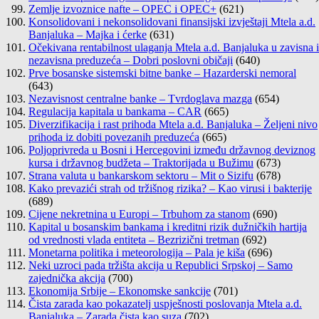
Zemlje izvoznice nafte – OPEC i OPEC+
(621)
Konsolidovani i nekonsolidovani finansijski izvještaji Mtela a.d.
Banjaluka – Majka i ćerke
(631)
Očekivana rentabilnost ulaganja Mtela a.d. Banjaluka u zavisna i
nezavisna preduzeća – Dobri poslovni običaji
(640)
Prve bosanske sistemski bitne banke – Hazarderski nemoral
(643)
Nezavisnost centralne banke – Tvrdoglava mazga
(654)
Regulacija kapitala u bankama – CAR
(665)
Diverzifikacija i rast prihoda Mtela a.d. Banjaluka – Željeni nivo
prihoda iz dobiti povezanih preduzeća
(665)
Poljoprivreda u Bosni i Hercegovini između državnog deviznog
kursa i državnog budžeta – Traktorijada u Bužimu
(673)
Strana valuta u bankarskom sektoru – Mit o Sizifu
(678)
Kako prevazići strah od tržišnog rizika? – Kao virusi i bakterije
(689)
Cijene nekretnina u Europi – Trbuhom za stanom
(690)
Kapital u bosanskim bankama i kreditni rizik dužničkih hartija
od vrednosti vlada entiteta – Bezrizični tretman
(692)
Monetarna politika i meteorologija – Pala je kiša
(696)
Neki uzroci pada tržišta akcija u Republici Srpskoj – Samo
zajednička akcija
(700)
Ekonomija Srbije – Ekonomske sankcije
(701)
Čista zarada kao pokazatelj uspješnosti poslovanja Mtela a.d.
Banjaluka – Zarada čista kao suza
(702)