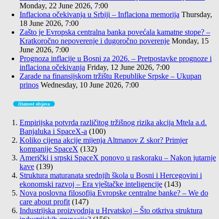
Monday, 22 June 2026, 7:00
Inflaciona očekivanja u Srbiji – Inflaciona memorija
Thursday,
18 June 2026, 7:00
Zašto je Evropska centralna banka povećala kamatne stope? –
Kratkoročno nepoverenje i dugoročno poverenje
Monday, 15
June 2026, 7:00
Prognoza inflacije u Bosni za 2026. – Pretpostavke prognoze i
inflaciona očekivanja
Friday, 12 June 2026, 7:00
Zarade na finansijskom tržištu Republike Srpske – Ukupan
prinos
Wednesday, 10 June 2026, 7:00
čitanost objava
Empirijska potvrda različitog tržišnog rizika akcija Mtela a.d.
Banjaluka i SpaceX-a
(100)
Koliko cijena akcije mijenja Altmanov Z skor? Primjer
kompanije SpaceX
(132)
Američki i srpski SpaceX ponovo u raskoraku – Nakon jutarnje
kave
(139)
Struktura maturanata srednjih škola u Bosni i Hercegovini i
ekonomski razvoj – Era vještačke inteligencije
(143)
Nova poslovna filosofija Evropske centralne banke? – We do
care about profit
(147)
Industrijska proizvodnja u Hrvatskoj – Što otkriva struktura