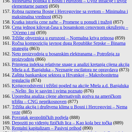
Monetarna politika u Bosni i eurozoni – Uvoz inflacije i izvoz
elementarne pameti
(850)
Robna razmena Bosne i Hercegovine sa svetom – Minimalna i
maksimalna vrednost
(852)
Kratka istorija cene nafte – Promene u ponudi i tražnji
(857)
Cena jednog kilovat-časa u bosanskom cenovnom okruženju –
‘Oćemo i mi
(859)
Tržište obveznica u eurozoni – Normalna kriva prinosa
(859)
Ročna kompozicija javnog duga Republike Srpske – Binarna
strategija
(863)
Neto proizvodnja u bosanskim elektranama – Potrošnja za
proizvodnju
(866)
Primjena indeksa relativne snage u analizi kretanja cijena akcija
Mtela a.d. Banjaluka – Neznanje oscilatora ne opravdava
(873)
Zaštita bankarskog sektora u Hrvatskoj – Makrobonitetna
regulacija
(874)
Knjigovodstveni i tržišni pogled na akcije Mtela a.d. Banjaluka
– Nešto što je sasvim i svima poznato
(876)
Uporedna analiza cijene alternativnih goriva na američkom
tržištu – CNG neprikosnoven
(877)
Tržišta akcija i društvena klima u Bosni i Hercegovini – Nema
veze
(885)
Povratak geopolitičkih podjela
(888)
Depoziti po viđenju fizičkih lica – Kao kola bez točka
(889)
Rentalni kapitalizam – Pasivni prihod
(890)