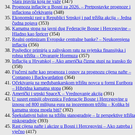
Stara pravila koja ne važe
(347)
Prognoza inflacije u Bosni za 2026. – Pretpostavke prognoze i
inflaciona očekivanja
(348)
Ekonomski rast u Republici Srpskoj i pad tržišta akcija – Jedna
čudna pojava
(353)
Kamatna stopa na javni dug Federacije Bosne i Hercegovine –
Hladno kao špricer
(354)
Realni optimizam Evropske centralne banke? – Neukorenjena
inflacija
(356)
Posljedice primirja u zalivskom ratu na svjetska finansijska i
robna tržišta – Otvaranje Hormuza
(357)
Inflacija u Hrvatskoj – Ako američka čizma stupi na iransko tlo
(358)
Fjučersi nafte kao prognoza i osnov za prognozu cijena nafte –
Contango i Backwardation
(364)
Očekivanja na međubankarskom tržištu novca u formi Euribora
– Hibridna kamatna stopa
(366)
Američki i srpski SpaceX – Vrednovanje akcija
(391)
U susret emisiji obveznica Federacije Bosne i Hercegovine u
iznosu od 800 milijuna eura na inozemnom tržištu – Kolika bi
kamatna stopa mogla biti?
(392)
Špekulativni balon na tržištu stanogradnje – Iz perspektive tržišta
niskogradnje
(393)
Rast cijena nafte i akcize u Bosni i Hercegovini – Ako zatreba i
vječno
(417)