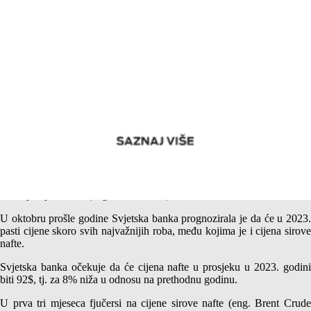
Prognoza kretanja cijene nafte – Fjučersi
Svjetska banka dva puta godišnje, u aprilu i oktobru, daje prognozu
kretanja cijena roba (eng.commodities).
U oktobru prošle godine Svjetska banka prognozirala je da će u 2023.
pasti cijene skoro svih najvažnijih roba, među kojima je i cijena sirove
nafte.
Svjetska banka očekuje da će cijena nafte u prosjeku u 2023. godini
biti 92$, tj. za 8% niža u odnosu na prethodnu godinu.
U prva tri mjeseca fjučersi na cijene sirove nafte (eng. Brent Crude