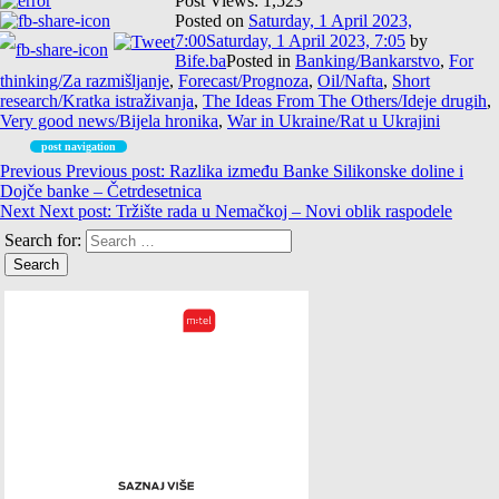
Post Views:
1,523
Posted on
Saturday, 1 April 2023,
7:00
Saturday, 1 April 2023, 7:05
by
Bife.ba
Posted in
Banking/Bankarstvo
,
For
thinking/Za razmišljanje
,
Forecast/Prognoza
,
Oil/Nafta
,
Short
research/Kratka istraživanja
,
The Ideas From The Others/Ideje drugih
,
Very good news/Bijela hronika
,
War in Ukraine/Rat u Ukrajini
post navigation
Previous
Previous post:
Razlika između Banke Silikonske doline i
Dojče banke – Četrdesetnica
Next
Next post:
Tržište rada u Nemačkoj – Novi oblik raspodele
Search for: