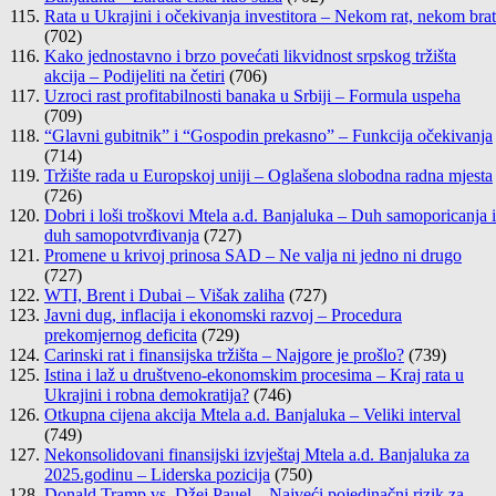
Rata u Ukrajini i očekivanja investitora – Nekom rat, nekom brat
(702)
Kako jednostavno i brzo povećati likvidnost srpskog tržišta
akcija – Podijeliti na četiri
(706)
Uzroci rast profitabilnosti banaka u Srbiji – Formula uspeha
(709)
“Glavni gubitnik” i “Gospodin prekasno” – Funkcija očekivanja
(714)
Tržište rada u Europskoj uniji – Oglašena slobodna radna mjesta
(726)
Dobri i loši troškovi Mtela a.d. Banjaluka – Duh samoporicanja i
duh samopotvrđivanja
(727)
Promene u krivoj prinosa SAD – Ne valja ni jedno ni drugo
(727)
WTI, Brent i Dubai – Višak zaliha
(727)
Javni dug, inflacija i ekonomski razvoj – Procedura
prekomjernog deficita
(729)
Carinski rat i finansijska tržišta – Najgore je prošlo?
(739)
Istina i laž u društveno-ekonomskim procesima – Kraj rata u
Ukrajini i robna demokratija?
(746)
Otkupna cijena akcija Mtela a.d. Banjaluka – Veliki interval
(749)
Nekonsolidovani finansijski izvještaj Mtela a.d. Banjaluka za
2025.godinu – Liderska pozicija
(750)
Donald Tramp vs. Džej Pauel – Najveći pojedinačni rizik za