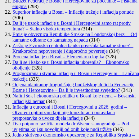
Budžet Federacije Bosne i Hercegovine za početnike – Fiskalna
enigma
(298)
Superkor inflacija u Bosni – Inflacija tražnje i inflacija ponude
(306)
Da li je uzrok inflacije u Bosni i Hercegovini samo rat protiv
Irana? – Stalno visoka temperatura
(314)
Emisije obveznica Republike Srpske na Londonskoj berzi – Od
kamatne odbrane do kamatnog napada
(314)
Zašto je Evropska centralna banka povećala kamatne stope? –
Kratkoročno nepoverenje i dugoročno poverenje
(314)
Procena inflacije u Bosni – Elementarna logika
(328)
Da li se i kako se u Bosni inflacija ukorenila? – Ekonomsko
oboljenje
(328)
Prognozirana i stvarna inflacija u Bosni i Hercegovini – Lančana
reakcija
(335)
Ocjena planiranog trogodišnjeg budžetskog deficita Federacije
Bosne i Hercegovine – Da li je investitorima svejedno?
(341)
Naftni šok i ekonomska politika u Bosni koje nema – Bosanski
inflacijski nemar
(344)
Inflacija u eurozoni i Bosni i Hercegovini u 2026. godini –
Otvoreni optimizam koji nije tranzitoran i opravdana
pretpostavka o uvozu dijela inflacije
(344)
Dva potpuno različita modela društvene stanogradnje – Pod
uvjetima koji su povoljniji od onih koje nudi tržište
(346)
Jedno skriveno ekonomsko upozorenje za Republiku Srpsku –