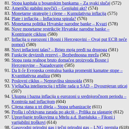
Stopa kapitala u bosanskim bankama – Za svaki slučaj
(572)
Američki stabilni novčići – Genijalni akt?
(574)
Monetarne strategije i cijene – Kumulativna inflacija
(575)
Plate i inflacija – Inflaciona spirala?
(576)
Monetarna politika Hrvatske narodne banke – Kvazi
(578)
Nove monetarne restrikcije Hrvatske narodne banke –
Kontriranje ciklusu
(580)
Inflacija u eurozoni i Bosni i Hercegovini – Ovaj put ECB neće
pomoći
(580)
Novi inflacioni talas? – Brigo moja pređi na drugoga
(581)
Funkcije deviznih rezervi – Bezbednosna mreža
(582)
Stopa rasta realnog bruto domaćeg proizvoda Bosne i
Hercegovine – Nazadovanje
(585)
Da li će Evropska centralna banka promeniti kamatne stope –
Kvantitativna analiza
(590)
Poslovni ciklus – Nepravilna sinusoida
(593)
Vještačka inteligencija i tržište rada u SAD – Dvosmjeran uticaj
(597)
Ukupna i bazna inflacija u eurozoni u srednjoročnom periodu –
Kontrola nad inflacijom
(604)
Cijena stana u tri dijela – Stopa urbanizacije
(611)
Prošla i očekivana zarada po akciji – Prilika za ulaganje
(612)
Upravljanje troškovima u Mtelu a.d. Banjaluka – Fiksni i
varijabilni troškovi
(614)
Gasovodni prirodni gas i tečni prirodni gas – LNG premija
(618)