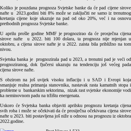
Koliko je pouzdana prognoza Svjetske banke da će pad cijene sirove
nafte u 2023.godini biti 8% može se zaključiti ne samo iz trenutnog
kretanja cijene koje ukazuje na pad od oko 20%, već i na osnovu
prethodnih prognoza Svjetske banke.
U aprilu prošle godine MMF je prognozirao da će prosječna cijena
sirove nafte u 2022. biti 100 dolara, ta prognoza nije mjenjan u
oktobru, a cijena sirove nafte je u 2022. zaista bila približno na tom
nivou.
Svjetska banka je prognozirala pad u 2023, a trenutni pad je veći od
prognoziranog, dok fjučersi ukazuju na tendenciju još većeg pada
cijena sirove nafte.
S obzirom na još uvijek visoku inflaciju i u SAD i Evropi koja
smanjuje realna primanja stanovnika, nastavak rasta kamatnih stopa i
probleme u bankarskim sektorima, nizak rast svjetske ekonomije vodi
ka neminovnom padu na tržištu energenata.
Uskoro će Svjetska banka objaviti aprilsku prognozu kretanja cijena
svih roba i može se očekivati da će prosiječna očekivana cijena sirove
nafte u 2023. biti postavljena još niže u odnosu na prognozu iz oktobra
2022.godine.