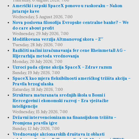
Thursday, 6 August 2026, 7:00
Američki i srpski SpaceX ponovo u raskoraku – Nakon
jutarnje kave
Wednesday, 5 August 2026, 7:00
Nova poslovna filosofija Evropske centralne banke? – We
do care about profit
Wednesday, 29 July 2026, 7:00
Modifikovana verzija Altmanovog skora – Z′′
Tuesday, 28 July 2026, 7:00
Različiti načini izračunavanja fer cene Rheinmetall AG –
Hijerarhija metoda vrednovanja
Monday, 20 July 2026, 7:00
Uzroci pada cijene akcija SpaceX – Zdrav razum
Sunday, 19 July 2026, 7:00
SpaceX kao mjera fleksibilnosti američkog tržišta akcija –
Pravila brzog ulaska
Saturday, 18 July 2026, 7:00
Struktura maturanata srednjih škola u Bosni i
Hercegovini i ekonomski razvoj – Era vještačke
inteligencije
Wednesday, 15 July 2026, 7:00
Državni intervencionizam na finansijskom tržištu –
Promjena pravila igre
Sunday, 12 July 2026, 7:00
Vrednovanje akcionarskih društava iz oblasti