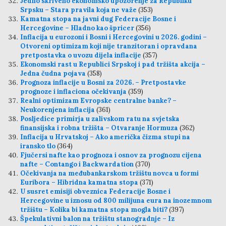
Jedno skriveno ekonomsko upozorenje za Republiku
Srpsku – Stara pravila koja ne važe
(353)
Kamatna stopa na javni dug Federacije Bosne i
Hercegovine – Hladno kao špricer
(356)
Inflacija u eurozoni i Bosni i Hercegovini u 2026. godini –
Otvoreni optimizam koji nije tranzitoran i opravdana
pretpostavka o uvozu dijela inflacije
(357)
Ekonomski rast u Republici Srpskoj i pad tržišta akcija –
Jedna čudna pojava
(358)
Prognoza inflacije u Bosni za 2026. – Pretpostavke
prognoze i inflaciona očekivanja
(359)
Realni optimizam Evropske centralne banke? –
Neukorenjena inflacija
(361)
Posljedice primirja u zalivskom ratu na svjetska
finansijska i robna tržišta – Otvaranje Hormuza
(362)
Inflacija u Hrvatskoj – Ako američka čizma stupi na
iransko tlo
(364)
Fjučersi nafte kao prognoza i osnov za prognozu cijena
nafte – Contango i Backwardation
(370)
Očekivanja na međubankarskom tržištu novca u formi
Euribora – Hibridna kamatna stopa
(371)
U susret emisiji obveznica Federacije Bosne i
Hercegovine u iznosu od 800 milijuna eura na inozemnom
tržištu – Kolika bi kamatna stopa mogla biti?
(397)
Špekulativni balon na tržištu stanogradnje – Iz