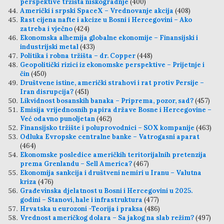
perspektive tržišta niskogradnje
(400)
Američki i srpski SpaceX – Vrednovanje akcija
(408)
Rast cijena nafte i akcize u Bosni i Hercegovini – Ako
zatreba i vječno
(424)
Ekonomska alhemija globalne ekonomije – Finansijski i
industrijski metal
(433)
Politika i robna tržišta – dr. Copper
(448)
Geopolitički rizici iz ekonomske perspektive – Prijetnje i
čin
(450)
Društvene istine, američki strahovi i rat protiv Persije –
Iran disrupcija?
(451)
Likvidnost bosanskih banaka – Priprema, pozor, sad?
(457)
Emisija vrijednosnih papira države Bosne i Hercegovine –
Već odavno punoljetan
(462)
Finansijsko tržište i poluprovodnici – SOX kompanije
(463)
Odluka Evropske centralne banke – Vatrogasni aparat
(464)
Ekonomske posledice američkih teritorijalnih pretenzija
prema Grenlandu – Sell America?
(467)
Ekonomija sankcija i društveni nemiri u Iranu – Valutna
kriza
(476)
Građevinska djelatnost u Bosni i Hercegovini u 2025.
godini – Stanovi, hale i infrastruktura
(477)
Hrvatska u eurozoni -Teorija i praksa
(486)
Vrednost američkog dolara – Sa jakog na slab režim?
(497)