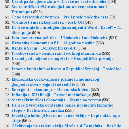
Uzrok pada cijene zlata – Drveće ne raste do neba
(504)
Šta američko tržište akcija ima, a evropsko nema ? –
Trump put
(508)
Cene državnih obveznica – Pre i posle početka rata
(511)
Vrednost američkog dolara – Risk-Off
(519)
Da li će umjetna inteligencija zamijeniti Word i Excel? – AI
disrupcija
(519)
Ista monetarna politika – Učinkovita i neučinkovita
(524)
Hrvatska ekonomija u EU – 13 godina poslije
(532)
Banke u Srbiji – Delikventni krediti
(534)
Troškovi rada – Realni rast životnog standarda
(535)
Uzroci pada cijene crnog zlata – Geopolitička premija
(546)
Izmene kapitalnih zahteva u Republici Srpskoj – Posledice
(548)
Ekonomska očekivanja na primjeru njemačkog
gospodarstva – Signal i odredište
(548)
Energenti i ekonomija – Holandska bolest
(552)
Inflacija u EU i Rusiji – Provodnici inflacije
(555)
Njemački budžet i ekonomija – Stanje na terenu
(556)
Da li će Evropska centralna banka promeniti kamatne
stope – Kvalitativna analiza
(556)
Izveštaj o inflaciji Narodne banke Srbije – Lepi nokti, lepo
stoje
(564)
Očekivanja na tržištu akcija Mtela a.d. Banjaluka – Bez bilo