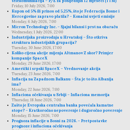
telekomunikacija – P/E za posljednjih 12 mjeseci (TTM)
Friday, 10 July 2026, 7:00
Kupon od 5% ili prinos od 5,25%, što je Federacija Bosne i
Hercegovine zapravo platila? – Konačni uvjeti emisije
Monday, 6 July 2026, 7:00
Micron Technology Inc. – Sjajni bilansi i prst na obaraču
Wednesday, 1 July 2026, 22:00
Industrijska proizvodnja u Hrvatskoj – Što otkriva
struktura industrijskih grupacija?
Tuesday, 30 June 2026, 17:00
Koliko cijena akcije mijenja Altmanov Z skor? Primjer
kompanije SpaceX
Monday, 29 June 2026, 17:00
Američki i srpski SpaceX – Vrednovanje akcija
Tuesday, 23 June 2026, 7:00
Inflacija na Zapadnom Balkanu – Šta je to što Albanija
ima?
Monday, 22 June 2026, 7:00
Inflaciona očekivanja u Srbiji – Inflaciona memorija
Thursday, 18 June 2026, 7:00
Zašto je Evropska centralna banka povećala kamatne
stope? – Kratkoročno nepoverenje i dugoročno poverenje
Monday, 15 June 2026, 7:00
Prognoza inflacije u Bosni za 2026. – Pretpostavke
prognoze i inflaciona očekivanja