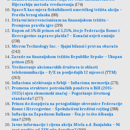
Hijerarhija metoda vrednovanja
(174)
SpaceX kao mjera fleksibilnosti američkog tržišta akcija –
Pravila brzog ulaska
(181)
Državni intervencionizam na finansijskom tržištu –
Promjena pravila igre
(219)
Kupon od 5% ili prinos od 5,25%, što je Federacija Bosne i
Hercegovine zapravo platila? – Konačni uvjeti emisije
(238)
Micron Technology Inc. – Sjajni bilansi i prst na obaraču
(242)
Zarade na finansijskom tržištu Republike Srpske – Ukupan
prinos
(253)
Vrednovanje akcionarskih društava iz oblasti
telekomunikacija – P/E za posljednjih 12 mjeseci (TTM)
(263)
Inflaciona očekivanja u Srbiji – Inflaciona memorija
(271)
Promena strukture potrošačkih pondera u BiH (2015–
2025) i njen ekonomski značaj – Pogoršanje životnog
standarda?
(277)
Prinos do dospijeća na petogodišnje obveznice Federacije
Bosne i Hercegovine – Špekulativni kreditni rejting
(288)
Inflacija na Zapadnom Balkanu – Šta je to što Albanija
ima?
(299)
Javne informacije i cijena akcija Mtela a.d. Banjaluka – Ni
rast profita od 33% nije dovoljan?
(300)