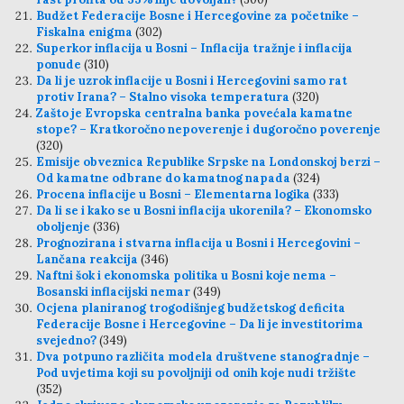
Budžet Federacije Bosne i Hercegovine za početnike –
Fiskalna enigma
(302)
Superkor inflacija u Bosni – Inflacija tražnje i inflacija
ponude
(310)
Da li je uzrok inflacije u Bosni i Hercegovini samo rat
protiv Irana? – Stalno visoka temperatura
(320)
Zašto je Evropska centralna banka povećala kamatne
stope? – Kratkoročno nepoverenje i dugoročno poverenje
(320)
Emisije obveznica Republike Srpske na Londonskoj berzi –
Od kamatne odbrane do kamatnog napada
(324)
Procena inflacije u Bosni – Elementarna logika
(333)
Da li se i kako se u Bosni inflacija ukorenila? – Ekonomsko
oboljenje
(336)
Prognozirana i stvarna inflacija u Bosni i Hercegovini –
Lančana reakcija
(346)
Naftni šok i ekonomska politika u Bosni koje nema –
Bosanski inflacijski nemar
(349)
Ocjena planiranog trogodišnjeg budžetskog deficita
Federacije Bosne i Hercegovine – Da li je investitorima
svejedno?
(349)
Dva potpuno različita modela društvene stanogradnje –
Pod uvjetima koji su povoljniji od onih koje nudi tržište
(352)