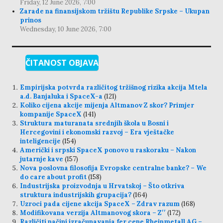
Friday, 12 June 2026, 7:00
Zarade na finansijskom tržištu Republike Srpske – Ukupan
prinos
Wednesday, 10 June 2026, 7:00
ČITANOST OBJAVA
Empirijska potvrda različitog tržišnog rizika akcija Mtela
a.d. Banjaluka i SpaceX-a
(121)
Koliko cijena akcije mijenja Altmanov Z skor? Primjer
kompanije SpaceX
(141)
Struktura maturanata srednjih škola u Bosni i
Hercegovini i ekonomski razvoj – Era vještačke
inteligencije
(154)
Američki i srpski SpaceX ponovo u raskoraku – Nakon
jutarnje kave
(157)
Nova poslovna filosofija Evropske centralne banke? – We
do care about profit
(158)
Industrijska proizvodnja u Hrvatskoj – Što otkriva
struktura industrijskih grupacija?
(164)
Uzroci pada cijene akcija SpaceX – Zdrav razum
(168)
Modifikovana verzija Altmanovog skora – Z′′
(172)
Različiti načini izračunavanja fer cene Rheinmetall AG –