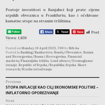
Postoje investitori u Banjaluci koji prate cijenu
srpskih obveznica u Frankfurtu, kao i očekivane
kamatne stope na stranim tržištima.
Post
Views:
1,859
Posted on
Monday, 10 April 2023, 7:00
by
Bife.ba
Posted in
Banking/Bankarstvo
,
Bonds/Obveznice
,
Bosnia
and Herzegovina/Bosna i Hercegovina
,
Financial
markets/Finansijska tržišta
,
Loud silence/Gromoglasno
ćutanje
,
Republic of Srpska/Republika Srpska
,
Short
research/Kratka istraživanja
post
Previous
navigation
Previous
STOPA INFLACIJE KAO CILJ EKONOMSKE POLITIKE –
post:
INFLATORNO OPOREZIVANJE
Next