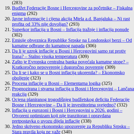
(283)
Budžet Federacije Bosne i Hercegovine za početnike – Fiskalna
enigma
(292)
Javne informacije i cijena akcija Mtela a.d. Banjaluka – Ni rast
profita od 33% nije dovoljan?
(293)
Superkor inflacija u Bosni – Inflacija tražnje i inflacija ponude
(302)
Emisije obveznica Republike Srpske na Londonskoj berzi – Od
kamatne odbrane do kamatnog napada
(306)
Da li je uzrok inflacije u Bosni i Hercegovini samo rat protiv
Irana? – Stalno visoka temperatura
(309)
Zašto je Evropska centralna banka povećala kamatne stope? –
Kratkoročno nepoverenje i dugoročno poverenje
(309)
Da li se i kako se u Bosni inflacija ukorenila? – Ekonomsko
oboljenje
(323)
Procena inflacije u Bosni – Elementarna logika
(325)
Prognozirana i stvarna inflacija u Bosni i Hercegovini – Lančana
reakcija
(329)
Ocjena planiranog trogodišnjeg budžetskog deficita Federacije
Bosne i Hercegovine – Da li je investitorima svejedno?
(332)
Inflacija u eurozoni i Bosni i Hercegovini u 2026. godini –
Otvoreni optimizam koji nije tranzitoran i opravdana
pretpostavka o uvozu dijela inflacije
(338)
Jedno skriveno ekonomsko upozorenje za Republiku Srpsku –
Stara pravila koja ne važe
(340)