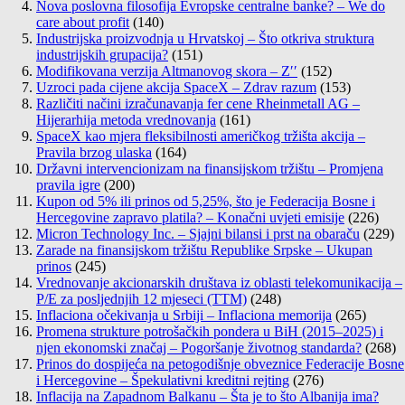
Nova poslovna filosofija Evropske centralne banke? – We do
care about profit
(140)
Industrijska proizvodnja u Hrvatskoj – Što otkriva struktura
industrijskih grupacija?
(151)
Modifikovana verzija Altmanovog skora – Z′′
(152)
Uzroci pada cijene akcija SpaceX – Zdrav razum
(153)
Različiti načini izračunavanja fer cene Rheinmetall AG –
Hijerarhija metoda vrednovanja
(161)
SpaceX kao mjera fleksibilnosti američkog tržišta akcija –
Pravila brzog ulaska
(164)
Državni intervencionizam na finansijskom tržištu – Promjena
pravila igre
(200)
Kupon od 5% ili prinos od 5,25%, što je Federacija Bosne i
Hercegovine zapravo platila? – Konačni uvjeti emisije
(226)
Micron Technology Inc. – Sjajni bilansi i prst na obaraču
(229)
Zarade na finansijskom tržištu Republike Srpske – Ukupan
prinos
(245)
Vrednovanje akcionarskih društava iz oblasti telekomunikacija –
P/E za posljednjih 12 mjeseci (TTM)
(248)
Inflaciona očekivanja u Srbiji – Inflaciona memorija
(265)
Promena strukture potrošačkih pondera u BiH (2015–2025) i
njen ekonomski značaj – Pogoršanje životnog standarda?
(268)
Prinos do dospijeća na petogodišnje obveznice Federacije Bosne
i Hercegovine – Špekulativni kreditni rejting
(276)
Inflacija na Zapadnom Balkanu – Šta je to što Albanija ima?