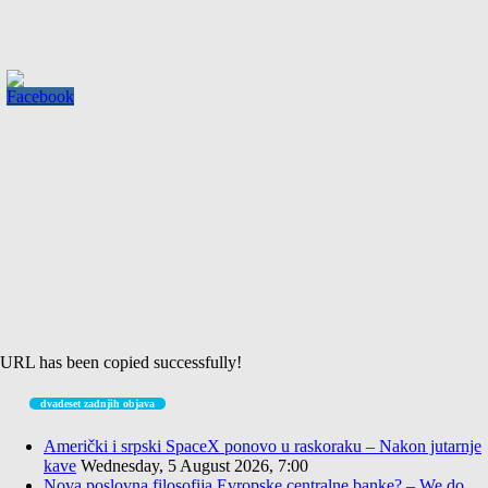
URL has been copied successfully!
dvadeset zadnjih objava
Američki i srpski SpaceX ponovo u raskoraku – Nakon jutarnje
kave
Wednesday, 5 August 2026, 7:00
Nova poslovna filosofija Evropske centralne banke? – We do