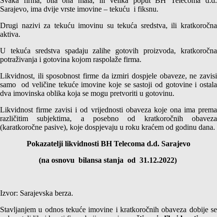
Svaka firma, bila ona mala, ili velika poput BH Telecoma d.d.
Sarajevo, ima dvije vrste imovine – tekuću i fiksnu.
Drugi nazivi za tekuću imovinu su tekuća sredstva, ili kratkoročna
aktiva.
U tekuća sredstva spadaju zalihe gotovih proizvoda, kratkoročna
potraživanja i gotovina kojom raspolaže firma.
Likvidnost, ili sposobnost firme da izmiri dospjele obaveze, ne zavisi
samo od veličine tekuće imovine koje se sastoji od gotovine i ostala
dva imovinska oblika koja se mogu pretvoriti u gotovinu.
Likvidnost firme zavisi i od vrijednosti obaveza koje ona ima prema
različitim subjektima, a posebno od kratkoročnih obaveza
(karatkoročne pasive), koje dospjevaju u roku kraćem od godinu dana.
Pokazatelji likvidnosti BH Telecoma d.d. Sarajevo
(na osnovu bilansa stanja od 31.12.2022)
Izvor: Sarajevska berza.
Stavljanjem u odnos tekuće imovine i kratkoročnih obaveza dobije se