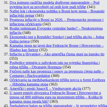
Dva potpuno različita modela društvene stanogradnje – Pod
uvjetima koji su povoljniji od onih koje nudi tržište
(341)
Naftni šok i ekonomska politika u Bosni koje nema – Bosanski
inflacijski nemar
(341)
Prognoza inflacije u Bosni za 2026. – Pretpostavke prognoze i
inflaciona očekivanja
(342)
Realni optimizam Evropske centralne banke? – Neukorenjena
inflacija
(348)
Ekonomski rast u Republici Srpskoj i pad tržišta akcija – Jedna
čudna pojava
(350)
Kamatna stopa na javni dug Federacije Bosne i Hercegovine –
Hladno kao špricer
(352)
Inflacija u Hrvatskoj – Ako američka čizma stupi na iransko tlo
(353)
Posljedice primirja u zalivskom ratu na svjetska finansijska i
robna tržišta – Otvaranje Hormuza
(354)
Fjučersi nafte kao prognoza i osnov za prognozu cijena nafte –
Contango i Backwardation
(360)
Očekivanja na međubankarskom tržištu novca u formi Euribora
– Hibridna kamatna stopa
(362)
Američki i srpski SpaceX – Vrednovanje akcija
(377)
U susret emisiji obveznica Federacije Bosne i Hercegovine u
iznosu od 800 milijuna eura na inozemnom tržištu – Kolika bi
kamatna stopa mogla biti?
(383)
Špekulativni balon na tržištu stanogradnje – Iz perspektive tržišta