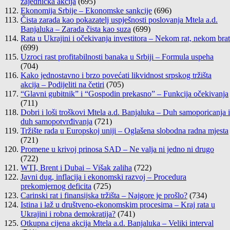
zajednička akcija
(695)
Ekonomija Srbije – Ekonomske sankcije
(696)
Čista zarada kao pokazatelj uspješnosti poslovanja Mtela a.d.
Banjaluka – Zarada čista kao suza
(699)
Rata u Ukrajini i očekivanja investitora – Nekom rat, nekom brat
(699)
Uzroci rast profitabilnosti banaka u Srbiji – Formula uspeha
(704)
Kako jednostavno i brzo povećati likvidnost srpskog tržišta
akcija – Podijeliti na četiri
(705)
“Glavni gubitnik” i “Gospodin prekasno” – Funkcija očekivanja
(711)
Dobri i loši troškovi Mtela a.d. Banjaluka – Duh samoporicanja i
duh samopotvrđivanja
(721)
Tržište rada u Europskoj uniji – Oglašena slobodna radna mjesta
(721)
Promene u krivoj prinosa SAD – Ne valja ni jedno ni drugo
(722)
WTI, Brent i Dubai – Višak zaliha
(722)
Javni dug, inflacija i ekonomski razvoj – Procedura
prekomjernog deficita
(725)
Carinski rat i finansijska tržišta – Najgore je prošlo?
(734)
Istina i laž u društveno-ekonomskim procesima – Kraj rata u
Ukrajini i robna demokratija?
(741)
Otkupna cijena akcija Mtela a.d. Banjaluka – Veliki interval