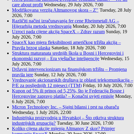
care about profit
Wednesday, 29 July 2026, 7:00
Modifikovana verzija Altmanovog skora – Z′′
Tuesday, 28 July
2026, 7:00
Različiti načini izračunavanja fer cene Rheinmetall AG –
Hijerarhija metoda vrednovanja
Monday, 20 July 2026, 7:00
Uzroci pada cijene akcija SpaceX – Zdrav razum
Sunday, 19
July 2026, 7:00
SpaceX kao mjera fleksibilnosti američkog tržišta akcija –
Pravila brzog ulaska
Saturday, 18 July 2026, 7:00
Struktura maturanata srednjih škola u Bosni i Hercegovini i
ekonomski razvoj – Era vještačke inteligencije
Wednesday, 15
July 2026, 7:00
Državni intervencionizam na finansijskom tržištu – Promjena
pravila igre
Sunday, 12 July 2026, 7:00
Vrednovanje akcionarskih društava iz oblasti telekomunikacija –
P/E za posljednjih 12 mjeseci (TTM)
Friday, 10 July 2026, 7:00
Kupon od 5% ili prinos od 5,25%, što je Federacija Bosne i
Hercegovine zapravo platila? – Konačni uvjeti emisije
Monday,
6 July 2026, 7:00
Micron Technology Inc. – Sjajni bilansi i prst na obaraču
Wednesday, 1 July 2026, 22:00
Industrijska proizvodnja u Hrvatskoj – Što otkriva struktura
industrijskih grupacija?
Tuesday, 30 June 2026, 17:00
Koliko cijena akcije mijenja Altmanov Z skor? Primjer
kompanije SpaceX
Monday, 29 June 2026, 17:00