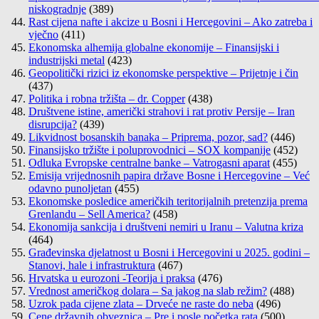
niskogradnje
(389)
Rast cijena nafte i akcize u Bosni i Hercegovini – Ako zatreba i
vječno
(411)
Ekonomska alhemija globalne ekonomije – Finansijski i
industrijski metal
(423)
Geopolitički rizici iz ekonomske perspektive – Prijetnje i čin
(437)
Politika i robna tržišta – dr. Copper
(438)
Društvene istine, američki strahovi i rat protiv Persije – Iran
disrupcija?
(439)
Likvidnost bosanskih banaka – Priprema, pozor, sad?
(446)
Finansijsko tržište i poluprovodnici – SOX kompanije
(452)
Odluka Evropske centralne banke – Vatrogasni aparat
(455)
Emisija vrijednosnih papira države Bosne i Hercegovine – Već
odavno punoljetan
(455)
Ekonomske posledice američkih teritorijalnih pretenzija prema
Grenlandu – Sell America?
(458)
Ekonomija sankcija i društveni nemiri u Iranu – Valutna kriza
(464)
Građevinska djelatnost u Bosni i Hercegovini u 2025. godini –
Stanovi, hale i infrastruktura
(467)
Hrvatska u eurozoni -Teorija i praksa
(476)
Vrednost američkog dolara – Sa jakog na slab režim?
(488)
Uzrok pada cijene zlata – Drveće ne raste do neba
(496)
Cene državnih obveznica – Pre i posle početka rata
(500)