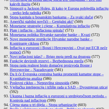
kakvih iluzija
(561)
Simpozij u Jackson Holeu, ili kako je Europa pobijedila inflaciju
– preko leđa radnika
(563)
Stopa kapitala u bosanskim bankama – Za svaki slučaj
(567)
Američki stabilni novčići – Genijalni akt?
(569)
Monetarne strategije i cijene – Kumulativna inflacija
(570)
Plate i inflacija – Inflaciona spirala?
(571)
Monetarna politika Hrvatske narodne banke – Kvazi
(572)
Nove monetarne restrikcije Hrvatske narodne banke –
Kontriranje ciklusu
(573)
Inflacija u eurozoni i Bosni i Hercegovini – Ovaj put ECB neće
pomoći
(576)
Novi inflacioni talas? – Brigo moja pređi na drugoga
(577)
Funkcije deviznih rezervi – Bezbednosna mreža
(578)
Stopa rasta realnog bruto domaćeg proizvoda Bosne i
Hercegovine – Nazadovanje
(581)
Da li će Evropska centralna banka promeniti kamatne stope –
Kvantitativna analiza
(586)
Poslovni ciklus – Nepravilna sinusoida
(589)
Vještačka inteligencija i tržište rada u SAD – Dvosmjeran uticaj
(592)
Ukupna i bazna inflacija u eurozoni u srednjoročnom periodu –
Kontrola nad inflacijom
(599)
Cijena stana u tri dijela – Stopa urbanizacije
(603)