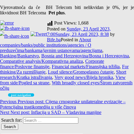
Vjerovatnoća da će BH Telecom biti nelikvidan je 0%, jer je
likvidnost BH Telecoma
Pet plus
.
Post Views:
1,668
Posted on
Sunday, 23 April 2023,
7:00
Sunday, 23 April 2023, 8:38
by
Bife.ba
Posted in
About
companies/banks/public institutions/agencies / O
preduzećima/bankama/javnim ustanovama/agencijama
,
Banking/Bankarstvo
,
Bosnia and Herzegovina/Bosna i Hercegovina
,
Comparative analysis/Komparativna analiza
,
Corporate
finance/Poslovne finansije
,
Financial markets/Finansijska tržišta
,
For
thinking/Za razmišljanje
,
Loud silence/Gromoglasno ćutanje
,
Short
research/Kratka istraživanja
,
Very good news/Bijela hronika
,
View
from side/Pogled sa strane
,
With broadly closed eyes/Širom zatvorenih
očiju
post navigation
Previous
Previous post:
Cijena crnogorske unilateralne evrizacije –
Potencijalna tragikomedija u više činova
Next
Next post:
Inflacija u SAD – Vladavina manjine
Search for: