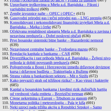
Prošla i očekivana zarada po akciji – Prilika za ulaganje
(607)
Upravljanje troškovima u Mtelu a.d. Banjaluka – Fiksni i
varijabilni troškovi
(609)
Zemlje izvoznice nafte – OPEC i OPEC+
(615)
Gasovodni prirodni gas i tečni prirodni gas – LNG premija
(615)
Konsolidovani i nekonsolidovani finansijski izvještaji Mtela a.d.
Banjaluka – Majka i ćerke
(627)
Očekivana rentabilnost ulaganja Mtela a.d. Banjaluka u zavisna i
nezavisna preduzeća – Dobri poslovni običaji
(636)
Prve bosanske sistemski bitne banke – Hazarderski nemoral
(639)
Nezavisnost centralne banke – Tvrdoglava mazga
(651)
Regulacija kapitala u bankama – CAR
(659)
Diverzifikacija i rast prihoda Mtela a.d. Banjaluka – Željeni nivo
prihoda iz dobiti povezanih preduzeća
(662)
Poljoprivreda u Bosni i Hercegovini između državnog deviznog
kursa i državnog budžeta – Traktorijada u Bužimu
(666)
Strana valuta u bankarskom sektoru – Mit o Sizifu
(672)
Kako prevazići strah od tržišnog rizika? – Kao virusi i bakterije
(685)
Kapital u bosanskim bankama i kreditni rizik dužničkih hartija
od vrednosti vlada entiteta – Bezrizični tretman
(686)
Cijene nekretnina u Europi – Trbuhom za stanom
(687)
Monetarna politika i meteorologija – Pala je kiša
(691)
Neki uzroci pada tržišta akcija u Republici Srpskoj – Samo