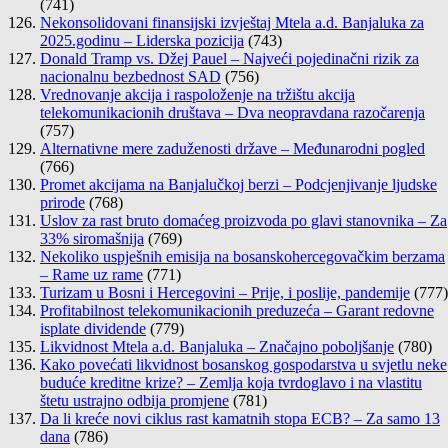
(741)
Nekonsolidovani finansijski izvještaj Mtela a.d. Banjaluka za
2025.godinu – Liderska pozicija
(743)
Donald Tramp vs. Džej Pauel – Najveći pojedinačni rizik za
nacionalnu bezbednost SAD
(756)
Vrednovanje akcija i raspoloženje na tržištu akcija
telekomunikacionih društava – Dva neopravdana razočarenja
(757)
Alternativne mere zaduženosti države – Međunarodni pogled
(766)
Promet akcijama na Banjalučkoj berzi – Podcjenjivanje ljudske
prirode
(768)
Uslov za rast bruto domaćeg proizvoda po glavi stanovnika – Za
33% siromašnija
(769)
Nekoliko uspješnih emisija na bosanskohercegovačkim berzama
– Rame uz rame
(771)
Turizam u Bosni i Hercegovini – Prije, i poslije, pandemije
(777)
Profitabilnost telekomunikacionih preduzeća – Garant redovne
isplate dividende
(779)
Likvidnost Mtela a.d. Banjaluka – Značajno poboljšanje
(780)
Kako povećati likvidnost bosanskog gospodarstva u svjetlu neke
buduće kreditne krize? – Zemlja koja tvrdoglavo i na vlastitu
štetu ustrajno odbija promjene
(781)
Da li kreće novi ciklus rast kamatnih stopa ECB? – Za samo 13
dana
(786)