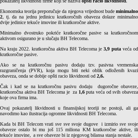
pokazatelj likvidnosti firme koji se naziva
opšti racio likvidnosti
.
Ekonomska teorija preporučuje da njegova vrijednost bude
minimalno
2
, tj. da na jednu jedinicu kratkoročnih obaveza dolaze minimalno
dvije jedinice tekuće imovine ili kratkoročne aktive.
Minimalno dvostruko pokriće kratkoročne pasive sa kratkoročnom
aktivom osigurano je u slučaju BH Telecoma.
Na kraju 2022. kratkoročna aktiva BH Telecoma je
3,9 puta
veća o
kratkoročne pasive.
Ako se na kratkoročnu pasivu dodaju tzv. pasivna vremenska
razgraničenja (PVR), koja mogu biti neki oblik odloženih kvazi
obaveza, onda se dobije opšti racio likvidnosti od
2,6.
Čak i kad se na kratkoročnu pasivu dodaju dugoročne obaveze,
kratkoročna aktiva BH Telecoma je za
1,6
puta veća od svih obavez
koje ova firma ima.
Ovaj pokazatelj likvidnosti u finansijskoj teoriji ne postoji, ali ga
navodimo kao ilustracija ogromne likvidnosti BH Telecoma.
Kada bi BH Telecom vrati sve sve svoje dugove i izmirio sve svoje
obaveze ostalo bi mu još 115 miliona KM kratkoročne aktive, ili
tekuće imovine, a sve obaveze bi iz njegovog bilansa stanja nestale.