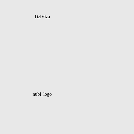
TiziViza
nubl_logo