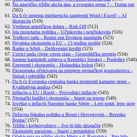
Šta američko tržište akcija ima, a evropsko nema ? – Trump put
(502)
Da li će umjetna inteligencija zamijeniti Word i Excel? – AI
disrupcija
(510)
Vrednost američkog dolara – Risk-Off
(512)
Ista monetarna politika – Učinkovita i neučinkovita
(516)
Troškovi rada – Realni rast životnog standarda
(523)
Hrvatska ekonomija u EU – 13 godina poslije
(524)
Banke u Srbiji – Delikventni krediti
(525)
Uzroci pada cijene crnog zlata – Geopolitička premija
(534)
Izmene kapitalnih zahteva u Republici Srpskoj – Posledice
(540)
Energenti i ekonomija – Holandska bolest
(541)
Ekonomska očekivanja na primjeru njemačkog gospodarstva –
Signal i odredište
(542)
Da li će Evropska centralna banka promeniti kamatne stope –
Kvalitativna analiza
(542)
Inflacija u EU i Rusiji – Provodnici inflacije
(545)
Njemački budžet i ekonomija – Stanje na terenu
(549)
Izveštaj o inflaciji Narodne banke Srbije – Lepi nokti, lepo stoje
(554)
Državna fiskalna politika u Bosni i Hercegovini – Bezruka
Bosna?
(557)
Tržište i knjigovodstvo – Sve bi bilo drugačije
(559)
Ekonomije eurozone – Stanje i perspektive
(559)
Očekivanja na tržištu akcija Mtela a.d. Banjaluka – Bez bilo