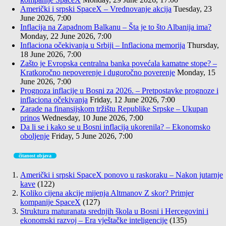
Američki i srpski SpaceX – Vrednovanje akcija
Tuesday, 23
June 2026, 7:00
Inflacija na Zapadnom Balkanu – Šta je to što Albanija ima?
Monday, 22 June 2026, 7:00
Inflaciona očekivanja u Srbiji – Inflaciona memorija
Thursday,
18 June 2026, 7:00
Zašto je Evropska centralna banka povećala kamatne stope? –
Kratkoročno nepoverenje i dugoročno poverenje
Monday, 15
June 2026, 7:00
Prognoza inflacije u Bosni za 2026. – Pretpostavke prognoze i
inflaciona očekivanja
Friday, 12 June 2026, 7:00
Zarade na finansijskom tržištu Republike Srpske – Ukupan
prinos
Wednesday, 10 June 2026, 7:00
Da li se i kako se u Bosni inflacija ukorenila? – Ekonomsko
oboljenje
Friday, 5 June 2026, 7:00
čitanost objava
Američki i srpski SpaceX ponovo u raskoraku – Nakon jutarnje
kave
(122)
Koliko cijena akcije mijenja Altmanov Z skor? Primjer
kompanije SpaceX
(127)
Struktura maturanata srednjih škola u Bosni i Hercegovini i
ekonomski razvoj – Era vještačke inteligencije
(135)