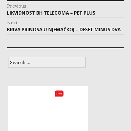
post
Previous
navigation
Previous
LIKVIDNOST BH TELECOMA – PET PLUS
post:
Next
Next
KRIVA PRINOSA U NJEMAČKOJ – DESET MINUS DVA
post:
Search
for: