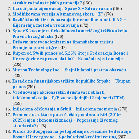
struktura industrijskih grupacija?
(160)
Uzroci pada cijene akcija SpaceX – Zdrav razum
(166)
Modifikovana verzija Altmanovog skora – Z′′
(170)
Različiti načini izračunavanja fer cene Rheinmetall AG –
Hijerarhija metoda vrednovanja
(172)
SpaceX kao mjera fleksibilnosti američkog tržišta akcija –
Pravila brzog ulaska
(176)
Državni intervencionizam na finansijskom tržištu –
Promjena pravila igre
(212)
Kupon od 5% ili prinos od 5,25%, što je Federacija Bosne i
Hercegovine zapravo platila? – Konačni uvjeti emisije
(235)
Micron Technology Inc. – Sjajni bilansi i prst na obaraču
(239)
Zarade na finansijskom tržištu Republike Srpske – Ukupan
prinos
(251)
Vrednovanje akcionarskih društava iz oblasti
telekomunikacija – P/E za posljednjih 12 mjeseci (TTM)
(259)
Inflaciona očekivanja u Srbiji – Inflaciona memorija
(270)
Promena strukture potrošačkih pondera u BiH (2015–
2025) i njen ekonomski značaj – Pogoršanje životnog
standarda?
(275)
Prinos do dospijeća na petogodišnje obveznice Federacije
Bosne i Hercegovine – Špekulativni kreditni rejting
(287)