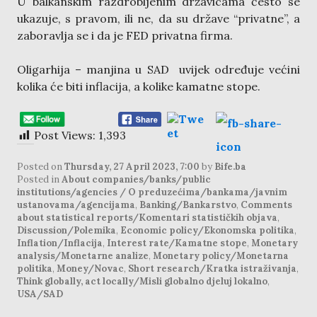
U balkanskim razdrobljenim državicama često se
ukazuje, s pravom, ili ne, da su države “privatne”, a
zaboravlja se i da je FED privatna firma.
Oligarhija – manjina u SAD uvijek određuje većini
kolika će biti inflacija, a kolike kamatne stope.
Post Views:
1,393
Posted on
Thursday, 27 April 2023, 7:00
by
Bife.ba
Posted in
About companies/banks/public
institutions/agencies / O preduzećima/bankama/javnim
ustanovama/agencijama
,
Banking/Bankarstvo
,
Comments
about statistical reports/Komentari statističkih objava
,
Discussion/Polemika
,
Economic policy/Ekonomska politika
,
Inflation/Inflacija
,
Interest rate/Kamatne stope
,
Monetary
analysis/Monetarne analize
,
Monetary policy/Monetarna
politika
,
Money/Novac
,
Short research/Kratka istraživanja
,
Think globally, act locally/Misli globalno djeluj lokalno
,
USA/SAD