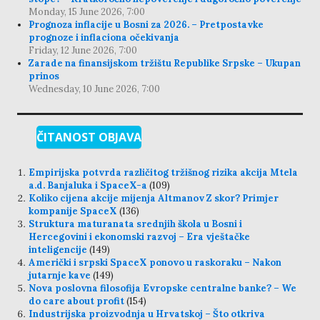
Monday, 15 June 2026, 7:00
Prognoza inflacije u Bosni za 2026. – Pretpostavke
prognoze i inflaciona očekivanja
Friday, 12 June 2026, 7:00
Zarade na finansijskom tržištu Republike Srpske – Ukupan
prinos
Wednesday, 10 June 2026, 7:00
ČITANOST OBJAVA
Empirijska potvrda različitog tržišnog rizika akcija Mtela
a.d. Banjaluka i SpaceX-a
(109)
Koliko cijena akcije mijenja Altmanov Z skor? Primjer
kompanije SpaceX
(136)
Struktura maturanata srednjih škola u Bosni i
Hercegovini i ekonomski razvoj – Era vještačke
inteligencije
(149)
Američki i srpski SpaceX ponovo u raskoraku – Nakon
jutarnje kave
(149)
Nova poslovna filosofija Evropske centralne banke? – We
do care about profit
(154)
Industrijska proizvodnja u Hrvatskoj – Što otkriva