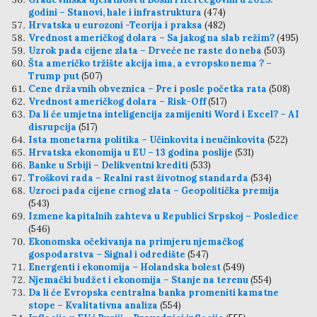
godini – Stanovi, hale i infrastruktura
(474)
Hrvatska u eurozoni -Teorija i praksa
(482)
Vrednost američkog dolara – Sa jakog na slab režim?
(495)
Uzrok pada cijene zlata – Drveće ne raste do neba
(503)
Šta američko tržište akcija ima, a evropsko nema ? –
Trump put
(507)
Cene državnih obveznica – Pre i posle početka rata
(508)
Vrednost američkog dolara – Risk-Off
(517)
Da li će umjetna inteligencija zamijeniti Word i Excel? – AI
disrupcija
(517)
Ista monetarna politika – Učinkovita i neučinkovita
(522)
Hrvatska ekonomija u EU – 13 godina poslije
(531)
Banke u Srbiji – Delikventni krediti
(533)
Troškovi rada – Realni rast životnog standarda
(534)
Uzroci pada cijene crnog zlata – Geopolitička premija
(543)
Izmene kapitalnih zahteva u Republici Srpskoj – Posledice
(546)
Ekonomska očekivanja na primjeru njemačkog
gospodarstva – Signal i odredište
(547)
Energenti i ekonomija – Holandska bolest
(549)
Njemački budžet i ekonomija – Stanje na terenu
(554)
Da li će Evropska centralna banka promeniti kamatne
stope – Kvalitativna analiza
(554)