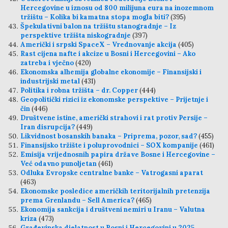
Hercegovine u iznosu od 800 milijuna eura na inozemnom
tržištu – Kolika bi kamatna stopa mogla biti?
(395)
Špekulativni balon na tržištu stanogradnje – Iz
perspektive tržišta niskogradnje
(397)
Američki i srpski SpaceX – Vrednovanje akcija
(405)
Rast cijena nafte i akcize u Bosni i Hercegovini – Ako
zatreba i vječno
(420)
Ekonomska alhemija globalne ekonomije – Finansijski i
industrijski metal
(431)
Politika i robna tržišta – dr. Copper
(444)
Geopolitički rizici iz ekonomske perspektive – Prijetnje i
čin
(446)
Društvene istine, američki strahovi i rat protiv Persije –
Iran disrupcija?
(449)
Likvidnost bosanskih banaka – Priprema, pozor, sad?
(455)
Finansijsko tržište i poluprovodnici – SOX kompanije
(461)
Emisija vrijednosnih papira države Bosne i Hercegovine –
Već odavno punoljetan
(461)
Odluka Evropske centralne banke – Vatrogasni aparat
(463)
Ekonomske posledice američkih teritorijalnih pretenzija
prema Grenlandu – Sell America?
(465)
Ekonomija sankcija i društveni nemiri u Iranu – Valutna
kriza
(473)
Građevinska djelatnost u Bosni i Hercegovini u 2025.