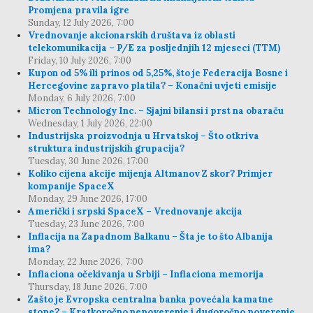
Promjena pravila igre
Sunday, 12 July 2026, 7:00
Vrednovanje akcionarskih društava iz oblasti
telekomunikacija – P/E za posljednjih 12 mjeseci (TTM)
Friday, 10 July 2026, 7:00
Kupon od 5% ili prinos od 5,25%, što je Federacija Bosne i
Hercegovine zapravo platila? – Konačni uvjeti emisije
Monday, 6 July 2026, 7:00
Micron Technology Inc. – Sjajni bilansi i prst na obaraču
Wednesday, 1 July 2026, 22:00
Industrijska proizvodnja u Hrvatskoj – Što otkriva
struktura industrijskih grupacija?
Tuesday, 30 June 2026, 17:00
Koliko cijena akcije mijenja Altmanov Z skor? Primjer
kompanije SpaceX
Monday, 29 June 2026, 17:00
Američki i srpski SpaceX – Vrednovanje akcija
Tuesday, 23 June 2026, 7:00
Inflacija na Zapadnom Balkanu – Šta je to što Albanija
ima?
Monday, 22 June 2026, 7:00
Inflaciona očekivanja u Srbiji – Inflaciona memorija
Thursday, 18 June 2026, 7:00
Zašto je Evropska centralna banka povećala kamatne
stope? – Kratkoročno nepoverenje i dugoročno poverenje