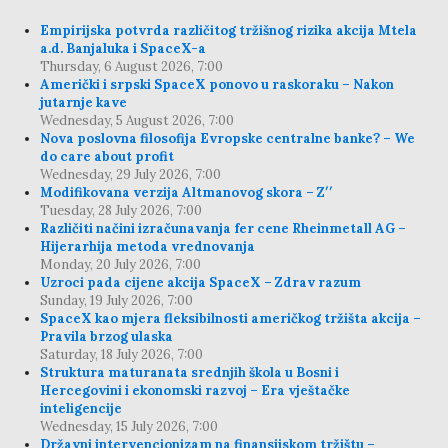
Empirijska potvrda različitog tržišnog rizika akcija Mtela
a.d. Banjaluka i SpaceX-a
Thursday, 6 August 2026, 7:00
Američki i srpski SpaceX ponovo u raskoraku – Nakon
jutarnje kave
Wednesday, 5 August 2026, 7:00
Nova poslovna filosofija Evropske centralne banke? – We
do care about profit
Wednesday, 29 July 2026, 7:00
Modifikovana verzija Altmanovog skora – Z′′
Tuesday, 28 July 2026, 7:00
Različiti načini izračunavanja fer cene Rheinmetall AG –
Hijerarhija metoda vrednovanja
Monday, 20 July 2026, 7:00
Uzroci pada cijene akcija SpaceX – Zdrav razum
Sunday, 19 July 2026, 7:00
SpaceX kao mjera fleksibilnosti američkog tržišta akcija –
Pravila brzog ulaska
Saturday, 18 July 2026, 7:00
Struktura maturanata srednjih škola u Bosni i
Hercegovini i ekonomski razvoj – Era vještačke
inteligencije
Wednesday, 15 July 2026, 7:00
Državni intervencionizam na finansijskom tržištu –