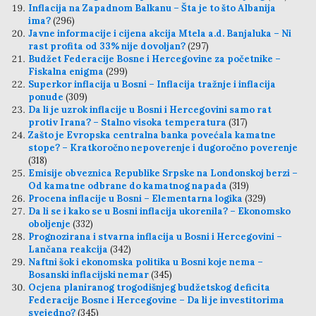
Inflacija na Zapadnom Balkanu – Šta je to što Albanija
ima?
(296)
Javne informacije i cijena akcija Mtela a.d. Banjaluka – Ni
rast profita od 33% nije dovoljan?
(297)
Budžet Federacije Bosne i Hercegovine za početnike –
Fiskalna enigma
(299)
Superkor inflacija u Bosni – Inflacija tražnje i inflacija
ponude
(309)
Da li je uzrok inflacije u Bosni i Hercegovini samo rat
protiv Irana? – Stalno visoka temperatura
(317)
Zašto je Evropska centralna banka povećala kamatne
stope? – Kratkoročno nepoverenje i dugoročno poverenje
(318)
Emisije obveznica Republike Srpske na Londonskoj berzi –
Od kamatne odbrane do kamatnog napada
(319)
Procena inflacije u Bosni – Elementarna logika
(329)
Da li se i kako se u Bosni inflacija ukorenila? – Ekonomsko
oboljenje
(332)
Prognozirana i stvarna inflacija u Bosni i Hercegovini –
Lančana reakcija
(342)
Naftni šok i ekonomska politika u Bosni koje nema –
Bosanski inflacijski nemar
(345)
Ocjena planiranog trogodišnjeg budžetskog deficita
Federacije Bosne i Hercegovine – Da li je investitorima
svejedno?
(345)