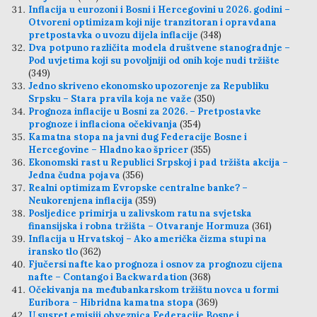
Inflacija u eurozoni i Bosni i Hercegovini u 2026. godini –
Otvoreni optimizam koji nije tranzitoran i opravdana
pretpostavka o uvozu dijela inflacije
(348)
Dva potpuno različita modela društvene stanogradnje –
Pod uvjetima koji su povoljniji od onih koje nudi tržište
(349)
Jedno skriveno ekonomsko upozorenje za Republiku
Srpsku – Stara pravila koja ne važe
(350)
Prognoza inflacije u Bosni za 2026. – Pretpostavke
prognoze i inflaciona očekivanja
(354)
Kamatna stopa na javni dug Federacije Bosne i
Hercegovine – Hladno kao špricer
(355)
Ekonomski rast u Republici Srpskoj i pad tržišta akcija –
Jedna čudna pojava
(356)
Realni optimizam Evropske centralne banke? –
Neukorenjena inflacija
(359)
Posljedice primirja u zalivskom ratu na svjetska
finansijska i robna tržišta – Otvaranje Hormuza
(361)
Inflacija u Hrvatskoj – Ako američka čizma stupi na
iransko tlo
(362)
Fjučersi nafte kao prognoza i osnov za prognozu cijena
nafte – Contango i Backwardation
(368)
Očekivanja na međubankarskom tržištu novca u formi
Euribora – Hibridna kamatna stopa
(369)
U susret emisiji obveznica Federacije Bosne i