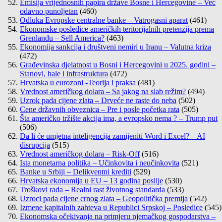
Emisija vrijednosnih papira države Bosne i Hercegovine – Već
odavno punoljetan
(460)
Odluka Evropske centralne banke – Vatrogasni aparat
(461)
Ekonomske posledice američkih teritorijalnih pretenzija prema
Grenlandu – Sell America?
(463)
Ekonomija sankcija i društveni nemiri u Iranu – Valutna kriza
(472)
Građevinska djelatnost u Bosni i Hercegovini u 2025. godini –
Stanovi, hale i infrastruktura
(472)
Hrvatska u eurozoni -Teorija i praksa
(481)
Vrednost američkog dolara – Sa jakog na slab režim?
(494)
Uzrok pada cijene zlata – Drveće ne raste do neba
(502)
Cene državnih obveznica – Pre i posle početka rata
(505)
Šta američko tržište akcija ima, a evropsko nema ? – Trump put
(506)
Da li će umjetna inteligencija zamijeniti Word i Excel? – AI
disrupcija
(515)
Vrednost američkog dolara – Risk-Off
(516)
Ista monetarna politika – Učinkovita i neučinkovita
(521)
Banke u Srbiji – Delikventni krediti
(529)
Hrvatska ekonomija u EU – 13 godina poslije
(530)
Troškovi rada – Realni rast životnog standarda
(533)
Uzroci pada cijene crnog zlata – Geopolitička premija
(542)
Izmene kapitalnih zahteva u Republici Srpskoj – Posledice
(545)
Ekonomska očekivanja na primjeru njemačkog gospodarstva –