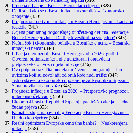
kamatne odbrane do kamatnog napada
(316)
Procena inflacije u Bosni – Elementarna logika
(328)
Da li se i kako se u Bosni inflacija ukorenila? – Ekonomsko
oboljenje
(330)
Prognozirana i stvarna inflacija u Bosni i Hercegovini – Lančana
reakcija
(341)
Ocjena planiranog trogodišnjeg budžetskog deficita Federacije
Bosne i Hercegovine – Da li je investitorima svejedno?
(343)
Naftni šok i ekonomska politika u Bosni koje nema – Bosanski
inflacijski nemar
(344)
Inflacija u eurozoni i Bosni i Hercegovini u 2026. godini –
Otvoreni optimizam koji nije tranzitoran i opravdana
pretpostavka o uvozu dijela inflacije
(346)
Dva potpuno različita modela društvene stanogradnje – Pod
uvjetima koji su povoljniji od onih koje nudi tržište
(347)
Jedno skriveno ekonomsko upozorenje za Republiku Srpsku –
Stara pravila koja ne važe
(348)
Prognoza inflacije u Bosni za 2026. – Pretpostavke prognoze i
inflaciona očekivanja
(350)
Ekonomski rast u Republici Srpskoj i pad tržišta akcija – Jedna
čudna pojava
(353)
Kamatna stopa na javni dug Federacije Bosne i Hercegovine –
Hladno kao špricer
(354)
Realni optimizam Evropske centralne banke? – Neukorenjena
inflacija
(358)