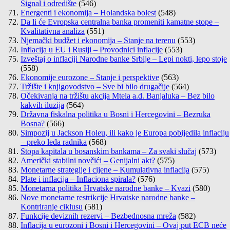
Signal i odredište
(546)
Energenti i ekonomija – Holandska bolest
(548)
Da li će Evropska centralna banka promeniti kamatne stope –
Kvalitativna analiza
(551)
Njemački budžet i ekonomija – Stanje na terenu
(553)
Inflacija u EU i Rusiji – Provodnici inflacije
(553)
Izveštaj o inflaciji Narodne banke Srbije – Lepi nokti, lepo stoje
(558)
Ekonomije eurozone – Stanje i perspektive
(563)
Tržište i knjigovodstvo – Sve bi bilo drugačije
(564)
Očekivanja na tržištu akcija Mtela a.d. Banjaluka – Bez bilo
kakvih iluzija
(564)
Državna fiskalna politika u Bosni i Hercegovini – Bezruka
Bosna?
(566)
Simpozij u Jackson Holeu, ili kako je Europa pobijedila inflaciju
– preko leđa radnika
(568)
Stopa kapitala u bosanskim bankama – Za svaki slučaj
(573)
Američki stabilni novčići – Genijalni akt?
(575)
Monetarne strategije i cijene – Kumulativna inflacija
(575)
Plate i inflacija – Inflaciona spirala?
(576)
Monetarna politika Hrvatske narodne banke – Kvazi
(580)
Nove monetarne restrikcije Hrvatske narodne banke –
Kontriranje ciklusu
(581)
Funkcije deviznih rezervi – Bezbednosna mreža
(582)
Inflacija u eurozoni i Bosni i Hercegovini – Ovaj put ECB neće