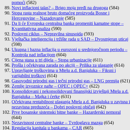
pomoći
(582)
Novi inflacioni talas? – Brigo moja pređi na drugoga
(584)
Stopa rasta realnog bruto domaćeg proizvoda Bosne i
Hercegovine – Nazadovanje
(585)
Da li će Evropska centralna banka promeniti kamatne stope –
Kvantitativna analiza
(590)
Poslovni ciklus – Nepravilna sinusoida
(593)
Vještačka inteligencija i tržište rada u SAD – Dvosmjeran uticaj
(598)
Ukupna i bazna inflacija u eurozoni u srednjoročnom periodu –
Kontrola nad inflacijom
(604)
Cijena stana u tri dijela – Stopa urbanizacije
(611)
Prošla i očekivana zarada po akciji – Prilika za ulaganje
(614)
Upravljanje troškovima u Mtelu a.d. Banjaluka – Fiksni i
varijabilni troškovi
(614)
Gasovodni prirodni gas i tečni prirodni gas – LNG premija
(621)
Zemlje izvoznice nafte – OPEC i OPEC+
(622)
Konsolidovani i nekonsolidovani finansijski izvještaji Mtela a.d.
Banjaluka – Majka i ćerke
(631)
Očekivana rentabilnost ulaganja Mtela a.d. Banjaluka u zavisna i
nezavisna preduzeća – Dobri poslovni običaji
(642)
Prve bosanske sistemski bitne banke – Hazarderski nemoral
(644)
Nezavisnost centralne banke – Tvrdoglava mazga
(654)
Regulacija kapitala u bankama – CAR
(665)