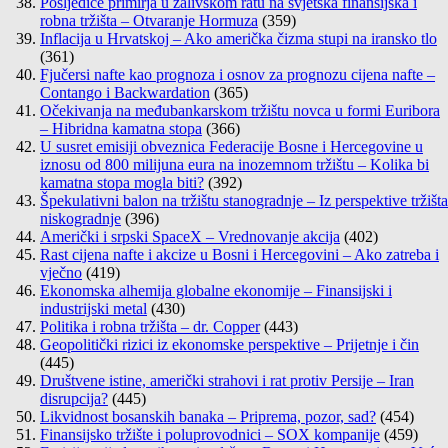
Posljedice primirja u zalivskom ratu na svjetska finansijska i
robna tržišta – Otvaranje Hormuza
(359)
Inflacija u Hrvatskoj – Ako američka čizma stupi na iransko tlo
(361)
Fjučersi nafte kao prognoza i osnov za prognozu cijena nafte –
Contango i Backwardation
(365)
Očekivanja na međubankarskom tržištu novca u formi Euribora
– Hibridna kamatna stopa
(366)
U susret emisiji obveznica Federacije Bosne i Hercegovine u
iznosu od 800 milijuna eura na inozemnom tržištu – Kolika bi
kamatna stopa mogla biti?
(392)
Špekulativni balon na tržištu stanogradnje – Iz perspektive tržišta
niskogradnje
(396)
Američki i srpski SpaceX – Vrednovanje akcija
(402)
Rast cijena nafte i akcize u Bosni i Hercegovini – Ako zatreba i
vječno
(419)
Ekonomska alhemija globalne ekonomije – Finansijski i
industrijski metal
(430)
Politika i robna tržišta – dr. Copper
(443)
Geopolitički rizici iz ekonomske perspektive – Prijetnje i čin
(445)
Društvene istine, američki strahovi i rat protiv Persije – Iran
disrupcija?
(445)
Likvidnost bosanskih banaka – Priprema, pozor, sad?
(454)
Finansijsko tržište i poluprovodnici – SOX kompanije
(459)