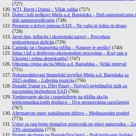
(727)
WTI, Brent i Dubai – Višak zaliha
(727)
Dobri i loši troškovi Mtela a.d. Banjaluka – Duh samoporicanja i
duh samopotvrđivanja
(728)
Promene u krivoj prinosa SAD – Ne valja ni jedno ni drugo
(728)
Javni dug, inflacija i ekonomski razvoj – Procedura
prekomjernog deficita
(729)
Carinski rat i finansijska tržišta – Najgore je prošlo?
(740)
Istina i laž u društveno-ekonomskim procesima – Kraj rata u
Ukrajini i robna demokratija?
(747)
Otkupna cijena akcija Mtela a.d. Banjaluka – Veliki interval
(751)
Nekonsolidovani finansijski izvještaj Mtela a.d. Banjaluka za
2025.godinu – Liderska pozicija
(756)
Donald Tramp vs. Džej Pauel – Najveći pojedinačni rizik za
nacionalnu bezbednost SAD
(766)
Vrednovanje akcija i raspoloženje na tržištu akcija
telekomunikacionih društava – Dva neopravdana razočarenja
(767)
Alternativne mere zaduženosti države – Međunarodni pogled
(773)
Uslov za rast bruto domaćeg proizvoda po glavi stanovnika – Za
33% siromašnija
(773)
Promet akcijama na Banjalučkoj berzi – Podcjenjivanje ljudske