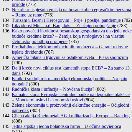
prirode
(775)
Nekoliko uspješnih emisija na bosanskohercegovačkim berzama
– Rame uz rame
(776)
Turizam u Bosni i Hercegovini – Prije, i poslije, pandemije
(782)
Likvidnost Mtela a.d. Banjaluka – Značajno poboljšanje
(783)
Kako povećati likvidnost bosanskog gospodarstva u svjetlu neke
buduće kreditne krize? – Zemlja koja tvrdoglavo i na vlastitu
štetu ustrajno odbija promjene
(785)
Profitabilnost telekomunikacionih preduzeća – Garant redovne
isplate dividende
(787)
Američki bilans u trgovini sa ostatkom sveta – Plaza sporazum
(790)
Da li kreće novi ciklus rast kamatnih stopa ECB? – Za samo 13
dana
(792)
Kratki i srednji rok u američkoj ekonomskoj politici – No pain
no gain?
(800)
Radnička klasa i inflacija – Novčana iluzija?
(802)
Kamatna stopa Evropske centralne banke na depozitne olakšice
– Monetarni uslovi i ekonomski uslovi
(804)
Zelena ekonomija u proizvodnji električne energije – Očigledni
napredak
(805)
Cijena akcija Rheinmetall AG i militarizacija Evrope – Backlog
(808)
Jedna srpska i jedna holandska firma – U očima povjerioca
(812)