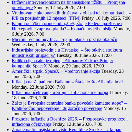
Državni intervencionizam na finansijskom tržištu – Promjena
pravila igre
Sunday, 12 July 2026, 7:00
Vrednovanje akcionarskih društava iz oblasti telekomunikacija –
P/E za posljednjih 12 mjeseci (TTM)
Friday, 10 July 2026, 7:00
Kupon od 5% ili prinos od 5,25%, što je Federacija Bosne i
Hercegovine zapravo platila? – Konačni uvjeti emisije
Monday,
6 July 2026, 7:00
Micron Technology Inc. – Sjajni bilansi i prst na obaraču
Wednesday, 1 July 2026, 22:00
Industrijska proizvodnja u Hrvatskoj – Što otkriva struktura
industrijskih grupacija?
Tuesday, 30 June 2026, 17:00
Koliko cijena akcije mijenja Altmanov Z skor? Primjer
kompanije SpaceX
Monday, 29 June 2026, 17:00
Američki i srpski SpaceX – Vrednovanje akcija
Tuesday, 23
June 2026, 7:00
Inflacija na Zapadnom Balkanu – Šta je to što Albanija ima?
Monday, 22 June 2026, 7:00
Inflaciona očekivanja u Srbiji – Inflaciona memorija
Thursday,
18 June 2026, 7:00
Zašto je Evropska centralna banka povećala kamatne stope? –
Kratkoročno nepoverenje i dugoročno poverenje
Monday, 15
June 2026, 7:00
Prognoza inflacije u Bosni za 2026. – Pretpostavke prognoze i
inflaciona očekivanja
Friday, 12 June 2026, 7:00
Zarade na finansijskom tržištu Republike Srpske – Ukupan