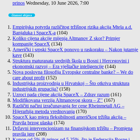
prinos
Wednesday, 10 June 2026, 7:00
čitanost objava
Empirijska potvrda različitog tržišnog rizika akcija Mtela a.d.
Banjaluka i SpaceX-a
(104)
Koliko cijena akcije mijenja Altmanov Z skor? Primjer
kompanije SpaceX
(134)
Američki i srpski SpaceX ponovo u raskoraku – Nakon jutarnje
kave
(143)
Struktura maturanata srednjih škola u Bosni i Hercegovini i
ekonomski razvoj – Era vještačke inteligencije
(144)
Nova poslovna filosofija Evropske centralne banke? – We do
care about profit
(152)
Industrijska proizvodnja u Hrvatskoj – Što otkriva struktura
industrijskih grupacija?
(158)
Uzroci pada cijene akcija SpaceX – Zdrav razum
(161)
Modifikovana verzija Altmanovog skora – Z′′
(167)
Različiti načini izračunavanja fer cene Rheinmetall AG –
Hijerarhija metoda vrednovanja
(170)
SpaceX kao mjera fleksibilnosti američkog tržišta akcija –
Pravila brzog ulaska
(174)
Državni intervencionizam na finansijskom tržištu – Promjena
pravila igre
(208)
Kupon od 5% ili prinos od 5,25%, što je Federacija Bosne i