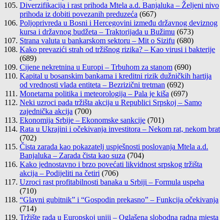
Diverzifikacija i rast prihoda Mtela a.d. Banjaluka – Željeni nivo
prihoda iz dobiti povezanih preduzeća
(667)
Poljoprivreda u Bosni i Hercegovini između državnog deviznog
kursa i državnog budžeta – Traktorijada u Bužimu
(673)
Strana valuta u bankarskom sektoru – Mit o Sizifu
(680)
Kako prevazići strah od tržišnog rizika? – Kao virusi i bakterije
(689)
Cijene nekretnina u Europi – Trbuhom za stanom
(690)
Kapital u bosanskim bankama i kreditni rizik dužničkih hartija
od vrednosti vlada entiteta – Bezrizični tretman
(692)
Monetarna politika i meteorologija – Pala je kiša
(697)
Neki uzroci pada tržišta akcija u Republici Srpskoj – Samo
zajednička akcija
(700)
Ekonomija Srbije – Ekonomske sankcije
(701)
Rata u Ukrajini i očekivanja investitora – Nekom rat, nekom brat
(702)
Čista zarada kao pokazatelj uspješnosti poslovanja Mtela a.d.
Banjaluka – Zarada čista kao suza
(704)
Kako jednostavno i brzo povećati likvidnost srpskog tržišta
akcija – Podijeliti na četiri
(706)
Uzroci rast profitabilnosti banaka u Srbiji – Formula uspeha
(710)
“Glavni gubitnik” i “Gospodin prekasno” – Funkcija očekivanja
(714)
Tržište rada u Europskoj uniji – Oglašena slobodna radna mjesta