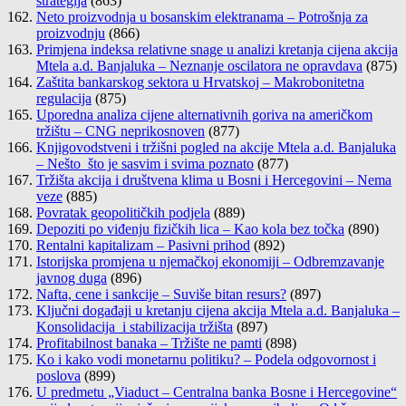
strategija
(863)
Neto proizvodnja u bosanskim elektranama – Potrošnja za
proizvodnju
(866)
Primjena indeksa relativne snage u analizi kretanja cijena akcija
Mtela a.d. Banjaluka – Neznanje oscilatora ne opravdava
(875)
Zaštita bankarskog sektora u Hrvatskoj – Makrobonitetna
regulacija
(875)
Uporedna analiza cijene alternativnih goriva na američkom
tržištu – CNG neprikosnoven
(877)
Knjigovodstveni i tržišni pogled na akcije Mtela a.d. Banjaluka
– Nešto što je sasvim i svima poznato
(877)
Tržišta akcija i društvena klima u Bosni i Hercegovini – Nema
veze
(885)
Povratak geopolitičkih podjela
(889)
Depoziti po viđenju fizičkih lica – Kao kola bez točka
(890)
Rentalni kapitalizam – Pasivni prihod
(892)
Istorijska promjena u njemačkoj ekonomiji – Odbremzavanje
javnog duga
(896)
Nafta, cene i sankcije – Suviše bitan resurs?
(897)
Ključni događaji u kretanju cijena akcija Mtela a.d. Banjaluka –
Konsolidacija i stabilizacija tržišta
(897)
Profitabilnost banaka – Tržište ne pamti
(898)
Ko i kako vodi monetarnu politiku? – Podela odgovornost i
poslova
(899)
U predmetu „Viaduct – Centralna banka Bosne i Hercegovine“