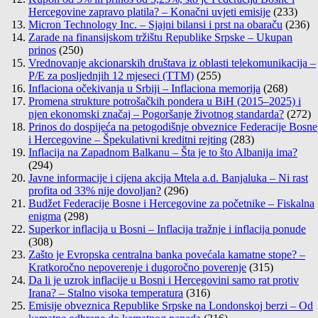
Hercegovine zapravo platila? – Konačni uvjeti emisije
(233)
Micron Technology Inc. – Sjajni bilansi i prst na obaraču
(236)
Zarade na finansijskom tržištu Republike Srpske – Ukupan
prinos
(250)
Vrednovanje akcionarskih društava iz oblasti telekomunikacija –
P/E za posljednjih 12 mjeseci (TTM)
(255)
Inflaciona očekivanja u Srbiji – Inflaciona memorija
(268)
Promena strukture potrošačkih pondera u BiH (2015–2025) i
njen ekonomski značaj – Pogoršanje životnog standarda?
(272)
Prinos do dospijeća na petogodišnje obveznice Federacije Bosne
i Hercegovine – Špekulativni kreditni rejting
(283)
Inflacija na Zapadnom Balkanu – Šta je to što Albanija ima?
(294)
Javne informacije i cijena akcija Mtela a.d. Banjaluka – Ni rast
profita od 33% nije dovoljan?
(296)
Budžet Federacije Bosne i Hercegovine za početnike – Fiskalna
enigma
(298)
Superkor inflacija u Bosni – Inflacija tražnje i inflacija ponude
(308)
Zašto je Evropska centralna banka povećala kamatne stope? –
Kratkoročno nepoverenje i dugoročno poverenje
(315)
Da li je uzrok inflacije u Bosni i Hercegovini samo rat protiv
Irana? – Stalno visoka temperatura
(316)
Emisije obveznica Republike Srpske na Londonskoj berzi – Od