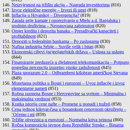
Neizvjesnost na tržištu akcija – Nagrada investitorima
(816)
Izvoz električne energije – Izvezi ili umri
(818)
Inflacija u Hrvatskoj – Divergencija?
(819)
Zarada prije kamate i oporezivanja u Mtelu a.d. Banjaluka i
srodnim društvima – Neosnovana zabrinutost
(820)
Omjer kredita i depozita banaka – Prerađivački kapaciteti i
profitabilnost
(821)
Depoziti u federalnim bankama – Po zaslugama
(830)
Naftna industrija Srbije – Suviše velik i bitan
(830)
Ekonomski ciljevi (ne)prijateljskih država – Usluga za uslugu
(844)
Finansiranje preduzeća u djelatnosti telekomunikacija – Potpuno
pogrešna percepcija izuzetno visoke zaduženosti
(845)
Plaza sporazum 2.0 – Odbrambeni kišobran američkog Stevana
(849)
Monetarna politika u Bosni i eurozoni – Uvoz inflacije i izvoz
elementarne pameti
(851)
Robna razmena Bosne i Hercegovine sa svetom – Minimalna i
maksimalna vrednost
(853)
Kratka istorija cene nafte – Promene u ponudi i tražnji
(858)
Cena jednog kilovat-časa u bosanskom cenovnom okruženju –
‘Oćemo i mi
(859)
Tržište obveznica u eurozoni – Normalna kriva prinosa
(860)
Ročna kompozicija javnog duga Republike Srpske – Binarna