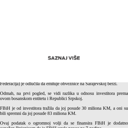
Majska emisija obveznica Federacije BiH – Jedna zemlja dva
gospodara
Posle skoro godinu dana Federacija Bosne i Hercegovine (FBiH,
Federacija) je odlučila da emituje obveznice na Sarajevskoj berzi.
Odmah, na prvi pogled, se vidi razlika u odnosu investitora prema
ovom bosanskom entitetu i Republici Srpskoj.
FBiH je od investitora tražila da joj posude 30 miliona KM, a oni su
bili spremni da joj posude 83 miliona KM.
Ovaj podatak o ogromnoj volji da se finansira FBiH je dodatno