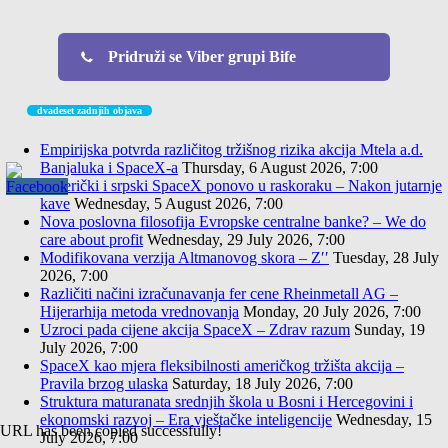
Pridruži se Viber grupi Bife
dvadeset zadnjih objava
Empirijska potvrda različitog tržišnog rizika akcija Mtela a.d.
Banjaluka i SpaceX-a
Thursday, 6 August 2026, 7:00
Američki i srpski SpaceX ponovo u raskoraku – Nakon jutarnje
kave
Wednesday, 5 August 2026, 7:00
Nova poslovna filosofija Evropske centralne banke? – We do
care about profit
Wednesday, 29 July 2026, 7:00
Modifikovana verzija Altmanovog skora – Z′′
Tuesday, 28 July
2026, 7:00
Različiti načini izračunavanja fer cene Rheinmetall AG –
Hijerarhija metoda vrednovanja
Monday, 20 July 2026, 7:00
Uzroci pada cijene akcija SpaceX – Zdrav razum
Sunday, 19
July 2026, 7:00
SpaceX kao mjera fleksibilnosti američkog tržišta akcija –
Pravila brzog ulaska
Saturday, 18 July 2026, 7:00
Struktura maturanata srednjih škola u Bosni i Hercegovini i
ekonomski razvoj – Era vještačke inteligencije
Wednesday, 15
URL has been copied successfully!
July 2026, 7:00