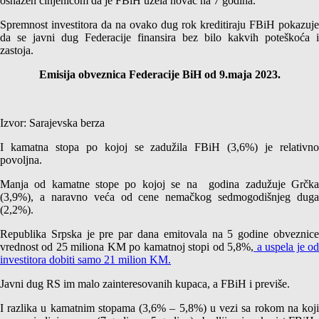
osnažen činjenicom da je FBiH uzela novac na 7 godina.
Spremnost investitora da na ovako dug rok kreditiraju FBiH pokazuje
da se javni dug Federacije finansira bez bilo kakvih poteškoća i
zastoja.
Emisija obveznica Federacije BiH od 9.maja 2023.
Izvor: Sarajevska berza
I kamatna stopa po kojoj se zadužila FBiH (3,6%) je relativno
povoljna.
Manja od kamatne stope po kojoj se na godina zadužuje Grčka
(3,9%), a naravno veća od cene nemačkog sedmogodišnjeg duga
(2,2%).
Republika Srpska je pre par dana emitovala na 5 godine obveznice
vrednost od 25 miliona KM po kamatnoj stopi od 5,8%,
a uspela je o
investitora dobiti samo 21 milion KM.
Javni dug RS im malo zainteresovanih kupaca, a FBiH i previše.
I razlika u kamatnim stopama (3,6% – 5,8%) u vezi sa rokom na koji