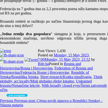
se pozajmljuje novac (7 godina – 5 godina) ubedljivo je u korist FBiH.
Federacija na 7 godina ima za 2,2 procentna poena nižu kamatnu stopu
od RS na pet godina.
Bosanski entiteti se razlikuju po načinu finansiranja javnog duga kao
da nisu u istoj državi?
„
Jedna zemlja dva gospodara
“ sintagma je koja, u prenesenom 
ekonomskom značenju, savršeno odgovara tržištu javnog duga
bosanskih entiteta?
Post Views:
1,436
Posted on
Monday, 15 May 2023,
7:00
Monday, 15 May 2023, 21:52
by
Bife.ba
Posted in
Bosnia and
Herzegovina/Bosna i Hercegovina
,
Federation of Bosnia and
Herzegovina/Federacija Bosne i Hercegovine
,
Republic of
Srpska/Republika Srpska
,
Short research/Kratka istraživanja
,
Think
globally, act locally/Misli globalno djeluj lokalno
,
Unlearned
lessons/Nenaučene lekcije
,
With broadly closed eyes/Širom zatvorenih
očiju
post navigation
Previous
Previous post:
Cijena novih stanova u Republici Srpskoj –
Silazna putanja