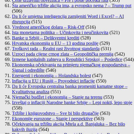
Cene državnih obveznica – Pre i posle početka rata
(505)
Šta američko tržište akcija ima, a evropsko nema ? – Trump put
(506)
Da li će umjetna inteligencija zamijeniti Word i Excel? – AI
disrupcija
(515)
Vrednost američkog dolara – Risk-Off
(516)
Ista monetarna politika – Učinkovita i neučinkovita
(521)
Banke u Srbiji – Delikventni krediti
(528)
Hrvatska ekonomija u EU – 13 godina poslije
(529)
Troškovi rada – Realni rast životnog standarda
(531)
Uzroci pada cijene crnog zlata – Geopolitička premija
(542)
Izmene kapitalnih zahteva u Republici Srpskoj – Posledice
(544)
Ekonomska očekivanja na primjeru njemačkog gospodarstva –
Signal i odredište
(546)
Energenti i ekonomija – Holandska bolest
(547)
Inflacija u EU i Rusiji – Provodnici inflacije
(550)
Da li će Evropska centralna banka promeniti kamatne stope –
Kvalitativna analiza
(551)
Njemački budžet i ekonomija – Stanje na terenu
(553)
Izveštaj o inflaciji Narodne banke Srbije – Lepi nokti, lepo stoje
(558)
Tržište i knjigovodstvo – Sve bi bilo drugačije
(563)
Ekonomije eurozone – Stanje i perspektive
(563)
Očekivanja na tržištu akcija Mtela a.d. Banjaluka – Bez bilo
kakvih iluzija
(564)