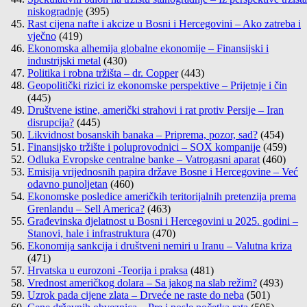
niskogradnje
(395)
Rast cijena nafte i akcize u Bosni i Hercegovini – Ako zatreba i
vječno
(419)
Ekonomska alhemija globalne ekonomije – Finansijski i
industrijski metal
(430)
Politika i robna tržišta – dr. Copper
(443)
Geopolitički rizici iz ekonomske perspektive – Prijetnje i čin
(445)
Društvene istine, američki strahovi i rat protiv Persije – Iran
disrupcija?
(445)
Likvidnost bosanskih banaka – Priprema, pozor, sad?
(454)
Finansijsko tržište i poluprovodnici – SOX kompanije
(459)
Odluka Evropske centralne banke – Vatrogasni aparat
(460)
Emisija vrijednosnih papira države Bosne i Hercegovine – Već
odavno punoljetan
(460)
Ekonomske posledice američkih teritorijalnih pretenzija prema
Grenlandu – Sell America?
(463)
Građevinska djelatnost u Bosni i Hercegovini u 2025. godini –
Stanovi, hale i infrastruktura
(470)
Ekonomija sankcija i društveni nemiri u Iranu – Valutna kriza
(471)
Hrvatska u eurozoni -Teorija i praksa
(481)
Vrednost američkog dolara – Sa jakog na slab režim?
(493)
Uzrok pada cijene zlata – Drveće ne raste do neba
(501)