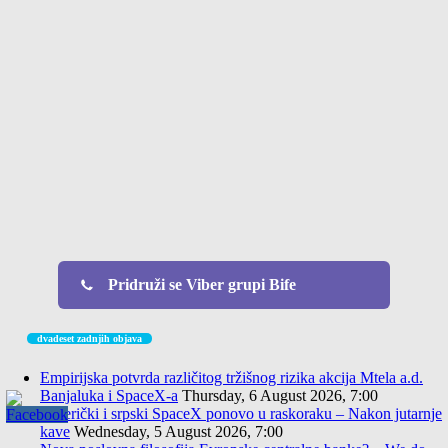
Pridruži se Viber grupi Bife
dvadeset zadnjih objava
Empirijska potvrda različitog tržišnog rizika akcija Mtela a.d.
Banjaluka i SpaceX-a
Thursday, 6 August 2026, 7:00
Američki i srpski SpaceX ponovo u raskoraku – Nakon jutarnje
kave
Wednesday, 5 August 2026, 7:00