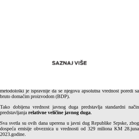
Zašto Republika Srpska ne bi trebala bankrotirati (5) –
Neuporedivo zaduženiji
Javni dug se može meriti samo u apsolutnim vrednostima, ali
metodološki je ispravnije da se njegova apsolutna vrednost poredi sa
bruto domaćim proizvodom (BDP).
Tako dobijena vrednost javnog duga predstavlja standardni način
predstavljanja
relativne veličine javnog duga
.
Sva svetla su ovih dana uperena u javni dug Republike Srpske, zbog
dospeća emisije obveznica u vrednosti od 329 miliona KM 28.juna
2023.godine.