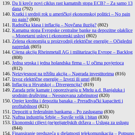
Da li kreće novi ciklus rast kamatnih stopa ECB? – Za samo 13
dana
(792)
Kratki i srednji rok u američkoj ekonomskoj politici – No pain
no gain?
(800)
Radnička klasa i inflacija – Novčana iluzija?
(802)
Kamatna stopa Evropske centralne banke na depozitne olakšice
– Monetarni uslovi i ekonomski uslovi
(802)
Zelena ekonomija u proizvodnji električne energije – Očigledni
napredak
(805)
Cijena akcija Rheinmetall AG i militarizacija Evrope – Backlog
(808)
Jedna srpska i jedna holandska firma – U očima povjerioca
(812)
Neizvjesnost na tržištu akcija – Nagrada investitorima
(816)
Izvoz električne energije – Izvezi ili umri
(818)
Inflacija u Hrvatskoj – Divergencija?
(819)
Zarada prije kamate i oporezivanja u Mtelu a.d. Banjaluka i
srodnim društvima – Neosnovana zabrinutost
(820)
Omjer kredita i depozita banaka – Prerađivački kapaciteti i
profitabilnost
(821)
Depoziti u federalnim bankama – Po zaslugama
(830)
Naftna industrija Srbije – Suviše velik i bitan
(830)
Ekonomski ciljevi (ne)prijateljskih država – Usluga za uslugu
(844)
Finansiranje preduzeća u djelatnosti telekomunikacija – Potpuno