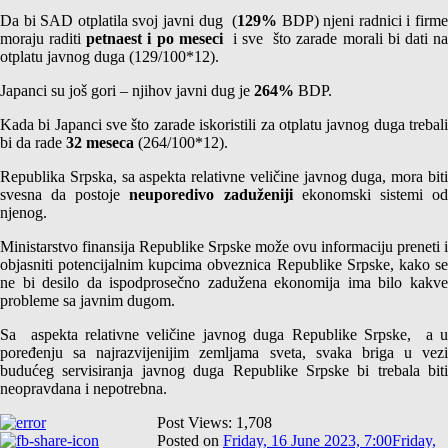
Da bi SAD otplatila svoj javni dug (
129%
BDP) njeni radnici i firm
moraju raditi
petnaest i po meseci
i sve što zarade morali bi dati n
otplatu javnog duga (129/100*12).
Japanci su još gori – njihov javni dug je
264%
BDP.
Kada bi Japanci sve što zarade iskoristili za otplatu javnog duga trebali
bi da rade
32 meseca
(264/100*12).
Republika Srpska, sa aspekta relativne veličine javnog duga, mora biti
svesna da postoje
neuporedivo zaduženiji
ekonomski sistemi o
njenog.
Ministarstvo finansija Republike Srpske može ovu informaciju preneti i
objasniti potencijalnim kupcima obveznica Republike Srpske, kako se
ne bi desilo da ispodprosečno zadužena ekonomija ima bilo kakve
probleme sa javnim dugom.
Sa aspekta relativne veličine javnog duga Republike Srpske, a u
poređenju sa najrazvijenijim zemljama sveta, svaka briga u vezi
budućeg servisiranja javnog duga Republike Srpske bi trebala biti
neopravdana i nepotrebna.
Post Views:
1,708
Posted on
Friday, 16 June 2023, 7:00
Friday,