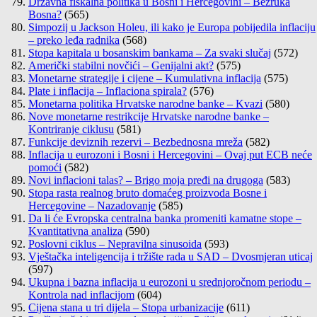
Državna fiskalna politika u Bosni i Hercegovini – Bezruka
Bosna?
(565)
Simpozij u Jackson Holeu, ili kako je Europa pobijedila inflaciju
– preko leđa radnika
(568)
Stopa kapitala u bosanskim bankama – Za svaki slučaj
(572)
Američki stabilni novčići – Genijalni akt?
(575)
Monetarne strategije i cijene – Kumulativna inflacija
(575)
Plate i inflacija – Inflaciona spirala?
(576)
Monetarna politika Hrvatske narodne banke – Kvazi
(580)
Nove monetarne restrikcije Hrvatske narodne banke –
Kontriranje ciklusu
(581)
Funkcije deviznih rezervi – Bezbednosna mreža
(582)
Inflacija u eurozoni i Bosni i Hercegovini – Ovaj put ECB neće
pomoći
(582)
Novi inflacioni talas? – Brigo moja pređi na drugoga
(583)
Stopa rasta realnog bruto domaćeg proizvoda Bosne i
Hercegovine – Nazadovanje
(585)
Da li će Evropska centralna banka promeniti kamatne stope –
Kvantitativna analiza
(590)
Poslovni ciklus – Nepravilna sinusoida
(593)
Vještačka inteligencija i tržište rada u SAD – Dvosmjeran uticaj
(597)
Ukupna i bazna inflacija u eurozoni u srednjoročnom periodu –
Kontrola nad inflacijom
(604)
Cijena stana u tri dijela – Stopa urbanizacije
(611)