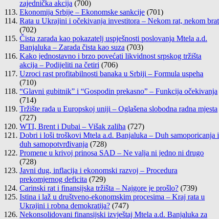
zajednička akcija
(700)
Ekonomija Srbije – Ekonomske sankcije
(701)
Rata u Ukrajini i očekivanja investitora – Nekom rat, nekom brat
(702)
Čista zarada kao pokazatelj uspješnosti poslovanja Mtela a.d.
Banjaluka – Zarada čista kao suza
(703)
Kako jednostavno i brzo povećati likvidnost srpskog tržišta
akcija – Podijeliti na četiri
(706)
Uzroci rast profitabilnosti banaka u Srbiji – Formula uspeha
(710)
“Glavni gubitnik” i “Gospodin prekasno” – Funkcija očekivanja
(714)
Tržište rada u Europskoj uniji – Oglašena slobodna radna mjesta
(727)
WTI, Brent i Dubai – Višak zaliha
(727)
Dobri i loši troškovi Mtela a.d. Banjaluka – Duh samoporicanja i
duh samopotvrđivanja
(728)
Promene u krivoj prinosa SAD – Ne valja ni jedno ni drugo
(728)
Javni dug, inflacija i ekonomski razvoj – Procedura
prekomjernog deficita
(729)
Carinski rat i finansijska tržišta – Najgore je prošlo?
(739)
Istina i laž u društveno-ekonomskim procesima – Kraj rata u
Ukrajini i robna demokratija?
(747)
Nekonsolidovani finansijski izvještaj Mtela a.d. Banjaluka za