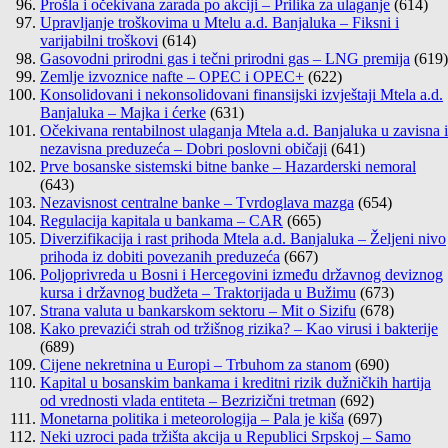
Prošla i očekivana zarada po akciji – Prilika za ulaganje
(614)
Upravljanje troškovima u Mtelu a.d. Banjaluka – Fiksni i
varijabilni troškovi
(614)
Gasovodni prirodni gas i tečni prirodni gas – LNG premija
(619)
Zemlje izvoznice nafte – OPEC i OPEC+
(622)
Konsolidovani i nekonsolidovani finansijski izvještaji Mtela a.d.
Banjaluka – Majka i ćerke
(631)
Očekivana rentabilnost ulaganja Mtela a.d. Banjaluka u zavisna i
nezavisna preduzeća – Dobri poslovni običaji
(641)
Prve bosanske sistemski bitne banke – Hazarderski nemoral
(643)
Nezavisnost centralne banke – Tvrdoglava mazga
(654)
Regulacija kapitala u bankama – CAR
(665)
Diverzifikacija i rast prihoda Mtela a.d. Banjaluka – Željeni nivo
prihoda iz dobiti povezanih preduzeća
(667)
Poljoprivreda u Bosni i Hercegovini između državnog deviznog
kursa i državnog budžeta – Traktorijada u Bužimu
(673)
Strana valuta u bankarskom sektoru – Mit o Sizifu
(678)
Kako prevazići strah od tržišnog rizika? – Kao virusi i bakterije
(689)
Cijene nekretnina u Europi – Trbuhom za stanom
(690)
Kapital u bosanskim bankama i kreditni rizik dužničkih hartija
od vrednosti vlada entiteta – Bezrizični tretman
(692)
Monetarna politika i meteorologija – Pala je kiša
(697)
Neki uzroci pada tržišta akcija u Republici Srpskoj – Samo