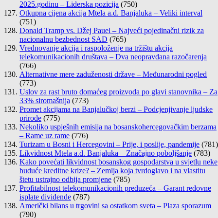
2025.godinu – Liderska pozicija
(750)
Otkupna cijena akcija Mtela a.d. Banjaluka – Veliki interval
(751)
Donald Tramp vs. Džej Pauel – Najveći pojedinačni rizik za
nacionalnu bezbednost SAD
(765)
Vrednovanje akcija i raspoloženje na tržištu akcija
telekomunikacionih društava – Dva neopravdana razočarenja
(766)
Alternativne mere zaduženosti države – Međunarodni pogled
(773)
Uslov za rast bruto domaćeg proizvoda po glavi stanovnika – Za
33% siromašnija
(773)
Promet akcijama na Banjalučkoj berzi – Podcjenjivanje ljudske
prirode
(775)
Nekoliko uspješnih emisija na bosanskohercegovačkim berzama
– Rame uz rame
(776)
Turizam u Bosni i Hercegovini – Prije, i poslije, pandemije
(781)
Likvidnost Mtela a.d. Banjaluka – Značajno poboljšanje
(783)
Kako povećati likvidnost bosanskog gospodarstva u svjetlu neke
buduće kreditne krize? – Zemlja koja tvrdoglavo i na vlastitu
štetu ustrajno odbija promjene
(785)
Profitabilnost telekomunikacionih preduzeća – Garant redovne
isplate dividende
(787)
Američki bilans u trgovini sa ostatkom sveta – Plaza sporazum
(790)