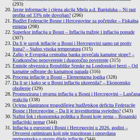
(293)
Javne informacije i cijena akcija Mtela a.d. Banjaluka – Ni rast
profita od 33% nije dovoljan?
(296)
Budžet Federacije Bosne i Hercegovine za početnike – Fiskalna
enigma
(298)
Superkor inflacija u Bosni – Inflacija tražnje i inflacija ponude
(307)
Da li je uzrok inflacije u Bosni i Hercegovini samo rat protiv
Irana? – Stalno visoka temperatura
(315)
Zašto je Evropska centralna banka povećala kamatne stope? –
Kratkoročno nepoverenje i dugoročno poverenje
(315)
Emisije obveznica Republike Srpske na Londonskoj berzi – Od
kamatne odbrane do kamatnog napada
(316)
Procena inflacije u Bosni – Elementarna logika
(328)
Da li se i kako se u Bosni inflacija ukorenila? – Ekonomsko
oboljenje
(329)
Prognozirana i stvarna inflacija u Bosni i Hercegovini – Lančana
reakcija
(338)
Ocjena planiranog trogodišnjeg budžetskog deficita Federacije
Bosne i Hercegovine – Da li je investitorima svejedno?
(343)
Naftni šok i ekonomska politika u Bosni koje nema – Bosanski
inflacijski nemar
(344)
Inflacija u eurozoni i Bosni i Hercegovini u 2026. godini –
Otvoreni optimizam koji nije tranzitoran i opravdana
pretpostavka o uvozu dijela inflacije
(344)