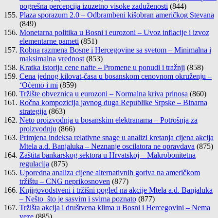
pogrešna percepcija izuzetno visoke zaduženosti
(844)
Plaza sporazum 2.0 – Odbrambeni kišobran američkog Stevana
(849)
Monetarna politika u Bosni i eurozoni – Uvoz inflacije i izvoz
elementarne pameti
(851)
Robna razmena Bosne i Hercegovine sa svetom – Minimalna i
maksimalna vrednost
(853)
Kratka istorija cene nafte – Promene u ponudi i tražnji
(858)
Cena jednog kilovat-časa u bosanskom cenovnom okruženju –
‘Oćemo i mi
(859)
Tržište obveznica u eurozoni – Normalna kriva prinosa
(860)
Ročna kompozicija javnog duga Republike Srpske – Binarna
strategija
(863)
Neto proizvodnja u bosanskim elektranama – Potrošnja za
proizvodnju
(866)
Primjena indeksa relativne snage u analizi kretanja cijena akcija
Mtela a.d. Banjaluka – Neznanje oscilatora ne opravdava
(875)
Zaštita bankarskog sektora u Hrvatskoj – Makrobonitetna
regulacija
(875)
Uporedna analiza cijene alternativnih goriva na američkom
tržištu – CNG neprikosnoven
(877)
Knjigovodstveni i tržišni pogled na akcije Mtela a.d. Banjaluka
– Nešto što je sasvim i svima poznato
(877)
Tržišta akcija i društvena klima u Bosni i Hercegovini – Nema
veze
(885)