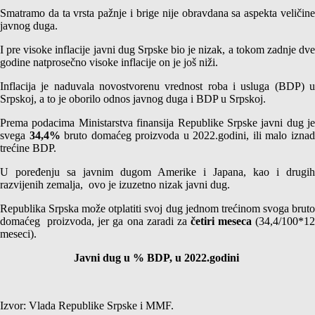
Smatramo da ta vrsta pažnje i brige nije obravdana sa aspekta veličine
javnog duga.
I pre visoke inflacije javni dug Srpske bio je nizak, a tokom zadnje dve
godine natprosečno visoke inflacije on je još niži.
Inflacija je naduvala novostvorenu vrednost roba i usluga (BDP) u
Srpskoj, a to je oborilo odnos javnog duga i BDP u Srpskoj.
Prema podacima Ministarstva finansija Republike Srpske javni dug je
svega
34,4%
bruto domaćeg proizvoda u 2022.godini, ili malo izna
trećine BDP.
U poređenju sa javnim dugom Amerike i Japana, kao i drugih
razvijenih zemalja, ovo je izuzetno nizak javni dug.
Republika Srpska može otplatiti svoj dug jednom trećinom svoga bruto
domaćeg proizvoda, jer ga ona zaradi za
četiri meseca
(34,4/100*1
meseci).
Javni dug u % BDP, u 2022.godini
Izvor: Vlada Republike Srpske i MMF.