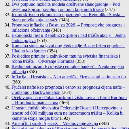
Dva potpuno različita modela društvene stanogradnje – Pod
uvjetima koji su povoljniji od onih koje nudi tržište
(347)
Jedno skriveno ekonomsko upozorenje za Republiku Srpsku –
Stara pravila koja ne važe
(348)
Prognoza inflacije u Bosni za 2026. – Pretpostavke prognoze i
inflaciona očekivanja
(348)
Ekonomski rast u Republici Srpskoj i pad tržišta akcija – Jedna
čudna pojava
(353)
Kamatna stopa na javni dug Federacije Bosne i Hercegovine –
Hladno kao špricer
(354)
Posljedice primirja u zalivskom ratu na svjetska finansijska i
robna tržišta – Otvaranje Hormuza
(358)
Realni optimizam Evropske centralne banke? – Neukorenjena
inflacija
(358)
Inflacija u Hrvatskoj – Ako američka čizma stupi na iransko tlo
(360)
Fjučersi nafte kao prognoza i osnov za prognozu cijena nafte –
Contango i Backwardation
(364)
Očekivanja na međubankarskom tržištu novca u formi Euribora
– Hibridna kamatna stopa
(366)
U susret emisiji obveznica Federacije Bosne i Hercegovine u
iznosu od 800 milijuna eura na inozemnom tržištu – Kolika bi
kamatna stopa mogla biti?
(392)
Američki i srpski SpaceX – Vrednovanje akcija
(393)
Špekulativni balon na tržištu stanogradnje – Iz perspektive tržišta