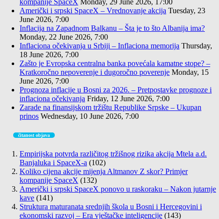
kompanije SpaceX
Monday, 29 June 2026, 17:00
Američki i srpski SpaceX – Vrednovanje akcija
Tuesday, 23
June 2026, 7:00
Inflacija na Zapadnom Balkanu – Šta je to što Albanija ima?
Monday, 22 June 2026, 7:00
Inflaciona očekivanja u Srbiji – Inflaciona memorija
Thursday,
18 June 2026, 7:00
Zašto je Evropska centralna banka povećala kamatne stope? –
Kratkoročno nepoverenje i dugoročno poverenje
Monday, 15
June 2026, 7:00
Prognoza inflacije u Bosni za 2026. – Pretpostavke prognoze i
inflaciona očekivanja
Friday, 12 June 2026, 7:00
Zarade na finansijskom tržištu Republike Srpske – Ukupan
prinos
Wednesday, 10 June 2026, 7:00
čitanost objava
Empirijska potvrda različitog tržišnog rizika akcija Mtela a.d.
Banjaluka i SpaceX-a
(102)
Koliko cijena akcije mijenja Altmanov Z skor? Primjer
kompanije SpaceX
(132)
Američki i srpski SpaceX ponovo u raskoraku – Nakon jutarnje
kave
(141)
Struktura maturanata srednjih škola u Bosni i Hercegovini i
ekonomski razvoj – Era vještačke inteligencije
(143)