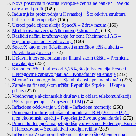
Nova poslovna filosofija Evropske centralne banke? – We do
care about profit
(149)
Industrijska proizvodnja u Hrvatskoj – Što otkriva struktura
industrijskih grupacija?
(156)
Uzroci pada cijene akcija SpaceX – Zdrav razum
(160)
Modifikovana verzija Altmanovog skora – Z′′
(163)
Različiti načini izračunavanja fer cene Rheinmetall AG –
Hijerarhija metoda vrednovanja
(169)
SpaceX kao mjera fleksibilnosti američkog tržišta akcija –
Pravila brzog ulaska
(172)
Državni intervencionizam na finansijskom tržištu – Promjena
pravila igre
(206)
Kupon od 5% ili prinos od 5,25%, što je Federacija Bosne i
Hercegovine zapravo platila? – Konačni uvjeti emisije
(232)
Micron Technology Inc. – Sjajni bilansi i prst na obaraču
(235)
Zarade na finansijskom tržištu Republike Srpske – Ukupan
prinos
(250)
Vrednovanje akcionarskih društava iz oblasti telekomunikacija –
P/E za posljednjih 12 mjeseci (TTM)
(254)
Inflaciona očekivanja u Srbiji – Inflaciona memorija
(268)
Promena strukture potrošačkih pondera u BiH (2015–2025) i
njen ekonomski značaj – Pogoršanje životnog standarda?
(272)
Prinos do dospijeća na petogodišnje obveznice Federacije Bosne
i Hercegovine – Špekulativni kreditni rejting
(283)
Inflacija na Zapadnom Balkanu – Šta je to što Albanija ima?