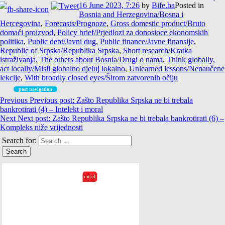
16 June 2023, 7:26
by
Bife.ba
Posted in
Bosnia and Herzegovina/Bosna i
Hercegovina
,
Forecasts/Prognoze
,
Gross domestic product/Bruto
domaći proizvod
,
Policy brief/Prjedlozi za donosioce ekonomskih
politika
,
Public debt/Javni dug
,
Public finance/Javne finansije
,
Republic of Srpska/Republika Srpska
,
Short research/Kratka
istraživanja
,
The others about Bosnia/Drugi o nama
,
Think globally,
act locally/Misli globalno djeluj lokalno
,
Unlearned lessons/Nenaučene
lekcije
,
With broadly closed eyes/Širom zatvorenih očiju
post navigation
Previous
Previous post:
Zašto Republika Srpska ne bi trebala
bankrotirati (4) – Intelekt i moral
Next
Next post:
Zašto Republika Srpska ne bi trebala bankrotirati (6) –
Kompleks niže vrijednosti
Search for: