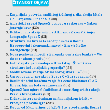
ČITANOST OBJAVA
Empirijska potvrda različitog tržišnog rizika akcija Mtela
a.d. Banjaluka i SpaceX-a
(80)
Američki i srpski SpaceX ponovo u raskoraku – Nakon
jutarnje kave
(130)
Koliko cijena akcije mijenja Altmanov Z skor? Primjer
kompanije SpaceX
(131)
Struktura maturanata srednjih škola u Bosni i
Hercegovini i ekonomski razvoj – Era vještačke
inteligencije
(141)
Nova poslovna filosofija Evropske centralne banke? – We
do care about profit
(144)
Industrijska proizvodnja u Hrvatskoj – Što otkriva
struktura industrijskih grupacija?
(153)
Modifikovana verzija Altmanovog skora – Z′′
(156)
Uzroci pada cijene akcija SpaceX – Zdrav razum
(157)
Različiti načini izračunavanja fer cene Rheinmetall AG –
Hijerarhija metoda vrednovanja
(167)
SpaceX kao mjera fleksibilnosti američkog tržišta akcija –
Pravila brzog ulaska
(168)
Državni intervencionizam na finansijskom tržištu –
Promjena pravila igre
(204)
Kupon od 5% ili prinos od 5,25%, što je Federacija Bosne i