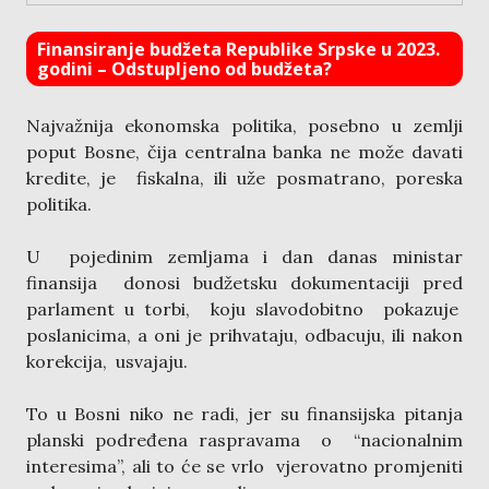
Finansiranje budžeta Republike Srpske u 2023.
godini – Odstupljeno od budžeta?
Najvažnija ekonomska politika, posebno u zemlji
poput Bosne, čija centralna banka ne može davati
kredite, je fiskalna, ili uže posmatrano, poreska
politika.
U pojedinim zemljama i dan danas ministar
finansija donosi budžetsku dokumentaciji pred
parlament u torbi, koju slavodobitno pokazuje
poslanicima, a oni je prihvataju, odbacuju, ili nakon
korekcija, usvajaju.
To u Bosni niko ne radi, jer su finansijska pitanja
planski podređena raspravama o “nacionalnim
interesima”, ali to će se vrlo vjerovatno promjeniti