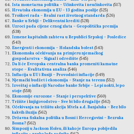
Ista monetarna politika – Učinkovita i neučinkovita
(517)
Hrvatska ekonomija u EU – 13 godina poslije
(525)
Troškovi rada – Realni rast životnog standarda
(526)
Banke u Srbiji – Delikventni krediti
(528)
Uzroci pada cijene crnog zlata – Geopolitička premija
(538)
Izmene kapitalnih zahteva u Republici Srpskoj – Posledice
(543)
Energenti i ekonomija – Holandska bolest
(543)
Ekonomska očekivanja na primjeru njemačkog
gospodarstva – Signal i odredište
(545)
Da li će Evropska centralna banka promeniti kamatne
stope – Kvalitativna analiza
(546)
Inflacija u EU i Rusiji – Provodnici inflacije
(549)
Njemački budžet i ekonomija – Stanje na terenu
(552)
Izveštaj o inflaciji Narodne banke Srbije – Lepi nokti, lepo
stoje
(558)
Ekonomije eurozone – Stanje i perspektive
(560)
Tržište i knjigovodstvo – Sve bi bilo drugačije
(562)
Očekivanja na tržištu akcija Mtela a.d. Banjaluka – Bez bilo
kakvih iluzija
(562)
Državna fiskalna politika u Bosni i Hercegovini – Bezruka
Bosna?
(562)
Simpozij u Jackson Holeu, ili kako je Europa pobijedila
inflaciju – preko leđa radnika
(567)