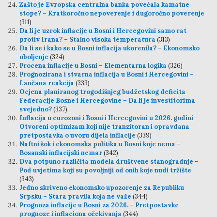
Zašto je Evropska centralna banka povećala kamatne
stope? – Kratkoročno nepoverenje i dugoročno poverenje
(311)
Da li je uzrok inflacije u Bosni i Hercegovini samo rat
protiv Irana? – Stalno visoka temperatura
(313)
Da li se i kako se u Bosni inflacija ukorenila? – Ekonomsko
oboljenje
(324)
Procena inflacije u Bosni – Elementarna logika
(326)
Prognozirana i stvarna inflacija u Bosni i Hercegovini –
Lančana reakcija
(333)
Ocjena planiranog trogodišnjeg budžetskog deficita
Federacije Bosne i Hercegovine – Da li je investitorima
svejedno?
(337)
Inflacija u eurozoni i Bosni i Hercegovini u 2026. godini –
Otvoreni optimizam koji nije tranzitoran i opravdana
pretpostavka o uvozu dijela inflacije
(339)
Naftni šok i ekonomska politika u Bosni koje nema –
Bosanski inflacijski nemar
(342)
Dva potpuno različita modela društvene stanogradnje –
Pod uvjetima koji su povoljniji od onih koje nudi tržište
(343)
Jedno skriveno ekonomsko upozorenje za Republiku
Srpsku – Stara pravila koja ne važe
(344)
Prognoza inflacije u Bosni za 2026. – Pretpostavke
prognoze i inflaciona očekivanja
(344)