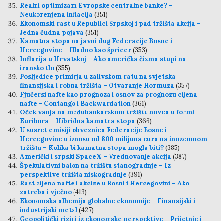
Realni optimizam Evropske centralne banke? –
Neukorenjena inflacija
(351)
Ekonomski rast u Republici Srpskoj i pad tržišta akcija –
Jedna čudna pojava
(351)
Kamatna stopa na javni dug Federacije Bosne i
Hercegovine – Hladno kao špricer
(353)
Inflacija u Hrvatskoj – Ako američka čizma stupi na
iransko tlo
(355)
Posljedice primirja u zalivskom ratu na svjetska
finansijska i robna tržišta – Otvaranje Hormuza
(357)
Fjučersi nafte kao prognoza i osnov za prognozu cijena
nafte – Contango i Backwardation
(361)
Očekivanja na međubankarskom tržištu novca u formi
Euribora – Hibridna kamatna stopa
(366)
U susret emisiji obveznica Federacije Bosne i
Hercegovine u iznosu od 800 milijuna eura na inozemnom
tržištu – Kolika bi kamatna stopa mogla biti?
(385)
Američki i srpski SpaceX – Vrednovanje akcija
(387)
Špekulativni balon na tržištu stanogradnje – Iz
perspektive tržišta niskogradnje
(391)
Rast cijena nafte i akcize u Bosni i Hercegovini – Ako
zatreba i vječno
(413)
Ekonomska alhemija globalne ekonomije – Finansijski i
industrijski metal
(427)
Geopolitički rizici iz ekonomske perspektive – Prijetnje i