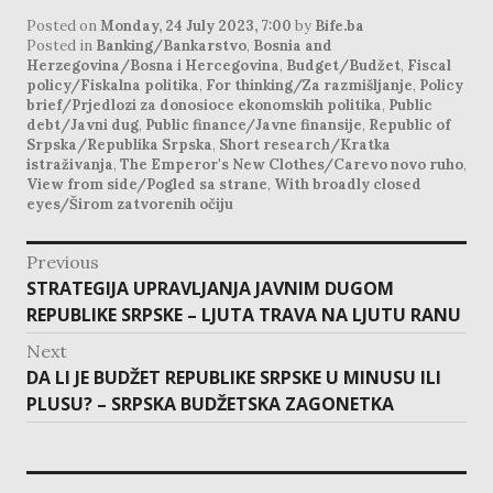
Posted on
Monday, 24 July 2023, 7:00
by
Bife.ba
Posted in
Banking/Bankarstvo
,
Bosnia and
Herzegovina/Bosna i Hercegovina
,
Budget/Budžet
,
Fiscal
policy/Fiskalna politika
,
For thinking/Za razmišljanje
,
Policy
brief/Prjedlozi za donosioce ekonomskih politika
,
Public
debt/Javni dug
,
Public finance/Javne finansije
,
Republic of
Srpska/Republika Srpska
,
Short research/Kratka
istraživanja
,
The Emperor's New Clothes/Carevo novo ruho
,
View from side/Pogled sa strane
,
With broadly closed
eyes/Širom zatvorenih očiju
post
Previous
navigation
Previous
STRATEGIJA UPRAVLJANJA JAVNIM DUGOM
post:
REPUBLIKE SRPSKE – LJUTA TRAVA NA LJUTU RANU
Next
Next
DA LI JE BUDŽET REPUBLIKE SRPSKE U MINUSU ILI
post:
PLUSU? – SRPSKA BUDŽETSKA ZAGONETKA