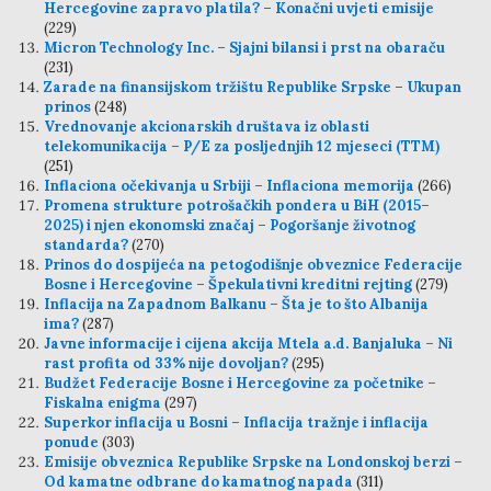
Hercegovine zapravo platila? – Konačni uvjeti emisije
(229)
Micron Technology Inc. – Sjajni bilansi i prst na obaraču
(231)
Zarade na finansijskom tržištu Republike Srpske – Ukupan
prinos
(248)
Vrednovanje akcionarskih društava iz oblasti
telekomunikacija – P/E za posljednjih 12 mjeseci (TTM)
(251)
Inflaciona očekivanja u Srbiji – Inflaciona memorija
(266)
Promena strukture potrošačkih pondera u BiH (2015–
2025) i njen ekonomski značaj – Pogoršanje životnog
standarda?
(270)
Prinos do dospijeća na petogodišnje obveznice Federacije
Bosne i Hercegovine – Špekulativni kreditni rejting
(279)
Inflacija na Zapadnom Balkanu – Šta je to što Albanija
ima?
(287)
Javne informacije i cijena akcija Mtela a.d. Banjaluka – Ni
rast profita od 33% nije dovoljan?
(295)
Budžet Federacije Bosne i Hercegovine za početnike –
Fiskalna enigma
(297)
Superkor inflacija u Bosni – Inflacija tražnje i inflacija
ponude
(303)
Emisije obveznica Republike Srpske na Londonskoj berzi –
Od kamatne odbrane do kamatnog napada
(311)