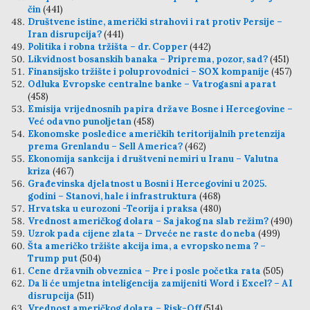
čin
(441)
Društvene istine, američki strahovi i rat protiv Persije –
Iran disrupcija?
(441)
Politika i robna tržišta – dr. Copper
(442)
Likvidnost bosanskih banaka – Priprema, pozor, sad?
(451)
Finansijsko tržište i poluprovodnici – SOX kompanije
(457)
Odluka Evropske centralne banke – Vatrogasni aparat
(458)
Emisija vrijednosnih papira države Bosne i Hercegovine –
Već odavno punoljetan
(458)
Ekonomske posledice američkih teritorijalnih pretenzija
prema Grenlandu – Sell America?
(462)
Ekonomija sankcija i društveni nemiri u Iranu – Valutna
kriza
(467)
Građevinska djelatnost u Bosni i Hercegovini u 2025.
godini – Stanovi, hale i infrastruktura
(468)
Hrvatska u eurozoni -Teorija i praksa
(480)
Vrednost američkog dolara – Sa jakog na slab režim?
(490)
Uzrok pada cijene zlata – Drveće ne raste do neba
(499)
Šta američko tržište akcija ima, a evropsko nema ? –
Trump put
(504)
Cene državnih obveznica – Pre i posle početka rata
(505)
Da li će umjetna inteligencija zamijeniti Word i Excel? – AI
disrupcija
(511)
Vrednost američkog dolara – Risk-Off
(514)