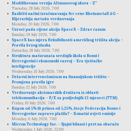
Modifikovana verzija Altmanovog skora – Z′′
Tuesday, 28 July 2026, 7:00
Različiti načini izračunavanja fer cene Rheinmetall AG –
Hijerarhija metoda vrednovanja
Monday, 20 July 2026, 7:00
Uzroci pada cijene akcija SpaceX – Zdrav razum
Sunday, 19 July 2026, 7:00
SpaceX kao mjera fleksibilnosti američkog tržišta akcija –
Pravila brzog ulaska
Saturday, 18 July 2026, 7:00
Struktura maturanata srednjih škola u Bosni i
Hercegovini i ekonomski razvoj – Era vještačke
inteligencije
Wednesday, 15 July 2026, 7:00
Državni intervencionizam na finansijskom tržištu –
Promjena pravila igre
Sunday, 12 July 2026, 7:00
Vrednovanje akcionarskih društava iz oblasti
telekomunikacija – P/E za posljednjih 12 mjeseci (TTM)
Friday, 10 July 2026, 7:00
Kupon od 5% ili prinos od 5,25%, što je Federacija Bosne i
Hercegovine zapravo platila? – Konačni uvjeti emisije
Monday, 6 July 2026, 7:00
Micron Technology Inc. – Sjajni bilansi i prst na obaraču
Wednesday, 1 July 2026, 22:00