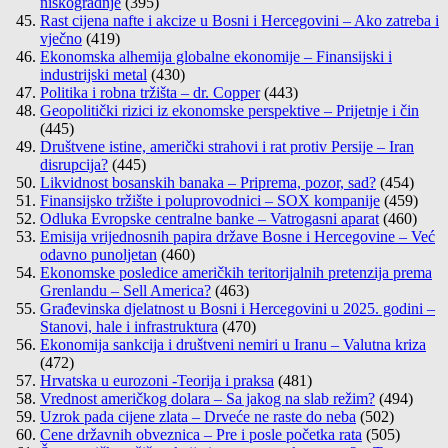
niskogradnje
(395)
Rast cijena nafte i akcize u Bosni i Hercegovini – Ako zatreba i
vječno
(419)
Ekonomska alhemija globalne ekonomije – Finansijski i
industrijski metal
(430)
Politika i robna tržišta – dr. Copper
(443)
Geopolitički rizici iz ekonomske perspektive – Prijetnje i čin
(445)
Društvene istine, američki strahovi i rat protiv Persije – Iran
disrupcija?
(445)
Likvidnost bosanskih banaka – Priprema, pozor, sad?
(454)
Finansijsko tržište i poluprovodnici – SOX kompanije
(459)
Odluka Evropske centralne banke – Vatrogasni aparat
(460)
Emisija vrijednosnih papira države Bosne i Hercegovine – Već
odavno punoljetan
(460)
Ekonomske posledice američkih teritorijalnih pretenzija prema
Grenlandu – Sell America?
(463)
Građevinska djelatnost u Bosni i Hercegovini u 2025. godini –
Stanovi, hale i infrastruktura
(470)
Ekonomija sankcija i društveni nemiri u Iranu – Valutna kriza
(472)
Hrvatska u eurozoni -Teorija i praksa
(481)
Vrednost američkog dolara – Sa jakog na slab režim?
(494)
Uzrok pada cijene zlata – Drveće ne raste do neba
(502)
Cene državnih obveznica – Pre i posle početka rata
(505)