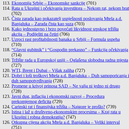
Ekonomija Srbije – Ekonomske sankcije
(701)
Rata u Ukrajini i očekivanja investitora – Nekom rat, nekom brat
(702)
Čista zarada kao pokazatelj uspješnosti poslovanja Mtela a.d.
Banjaluka – Zarada čista kao suza
(703)
Kako jednostavno i brzo povećati likvidnost srpskog tržišta
akcija – Podijeliti na četiri
(706)
Uzroci rast profitabilnosti banaka u Srbiji – Formula uspeha
(710)
“Glavni gubitnik” i “Gospodin prekasno” – Funkcija očekivanja
(714)
Tržište rada u Europskoj uniji – Oglašena slobodna radna mjesta
(727)
WTI, Brent i Dubai – Višak zaliha
(727)
Dobri i loši troškovi Mtela a.d. Banjaluka – Duh samoporicanja i
duh samopotvrđivanja
(728)
Promene u krivoj prinosa SAD – Ne valja ni jedno ni drugo
(728)
Javni dug, inflacija i ekonomski razvoj – Procedura
prekomjernog deficita
(729)
Carinski rat i finansijska tržišta – Najgore je prošlo?
(739)
Istina i laž u društveno-ekonomskim procesima – Kraj rata u
Ukrajini i robna demokratija?
(747)
Otkupna cijena akcija Mtela a.d. Banjaluka – Veliki interval
(751)