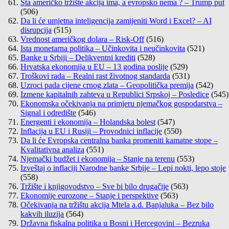
Šta američko tržište akcija ima, a evropsko nema ? – Trump put
(506)
Da li će umjetna inteligencija zamijeniti Word i Excel? – AI
disrupcija
(515)
Vrednost američkog dolara – Risk-Off
(516)
Ista monetarna politika – Učinkovita i neučinkovita
(521)
Banke u Srbiji – Delikventni krediti
(528)
Hrvatska ekonomija u EU – 13 godina poslije
(529)
Troškovi rada – Realni rast životnog standarda
(531)
Uzroci pada cijene crnog zlata – Geopolitička premija
(542)
Izmene kapitalnih zahteva u Republici Srpskoj – Posledice
(545)
Ekonomska očekivanja na primjeru njemačkog gospodarstva –
Signal i odredište
(546)
Energenti i ekonomija – Holandska bolest
(547)
Inflacija u EU i Rusiji – Provodnici inflacije
(550)
Da li će Evropska centralna banka promeniti kamatne stope –
Kvalitativna analiza
(551)
Njemački budžet i ekonomija – Stanje na terenu
(553)
Izveštaj o inflaciji Narodne banke Srbije – Lepi nokti, lepo stoje
(558)
Tržište i knjigovodstvo – Sve bi bilo drugačije
(563)
Ekonomije eurozone – Stanje i perspektive
(563)
Očekivanja na tržištu akcija Mtela a.d. Banjaluka – Bez bilo
kakvih iluzija
(564)
Državna fiskalna politika u Bosni i Hercegovini – Bezruka