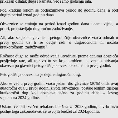
prikazan ostatak duga i kamata, već samo godišnja rata.
Pod kratkim rokom se podrazumjeva period do godinu dana, a pod
dugim period iznad godinu dana.
Obveznice se emituju na period iznad godinu dana i one uvijek, a
priori, predstavljaju dugoročno zaduživanje.
Ali, ako se jedan glavnice petogodišnje obveznice vraća odmah u
prvoj godini da li se ovdje radi o dugoročnom, ili možda
kratkoročnom zaduživanju?
Ročnost duga se može određivati i utvrđivati prema datumu dospjeća
posljednje rate, ali upravo tu se krije problem u vezi izmirivanja
obaveza po glavnici petogodišnje obveznice odmah u prvoj godini.
Petogodišnja obveznica je dejure dugoročni dug.
Ako se već u prvoj godini vraća jedan dio glavnice (20%) onda ovaj
dugoročni dug u prvoj godini života obveznice postaje jednim djelom
kratkoročni dug koji dospjeva tačno za godinu dana – šestog
septembra 2024.godine.
Uskoro će biti izvršen rebalans budžeta za 2023.godinu, a vrlo brzo
poslije toga zakonodavac će usvojiti budžet za 2024.godinu.