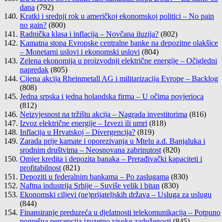
dana
(792)
Kratki i srednji rok u američkoj ekonomskoj politici – No pain
no gain?
(800)
Radnička klasa i inflacija – Novčana iluzija?
(802)
Kamatna stopa Evropske centralne banke na depozitne olakšice
– Monetarni uslovi i ekonomski uslovi
(804)
Zelena ekonomija u proizvodnji električne energije – Očigledni
napredak
(805)
Cijena akcija Rheinmetall AG i militarizacija Evrope – Backlog
(808)
Jedna srpska i jedna holandska firma – U očima povjerioca
(812)
Neizvjesnost na tržištu akcija – Nagrada investitorima
(816)
Izvoz električne energije – Izvezi ili umri
(818)
Inflacija u Hrvatskoj – Divergencija?
(819)
Zarada prije kamate i oporezivanja u Mtelu a.d. Banjaluka i
srodnim društvima – Neosnovana zabrinutost
(820)
Omjer kredita i depozita banaka – Prerađivački kapaciteti i
profitabilnost
(821)
Depoziti u federalnim bankama – Po zaslugama
(830)
Naftna industrija Srbije – Suviše velik i bitan
(830)
Ekonomski ciljevi (ne)prijateljskih država – Usluga za uslugu
(844)
Finansiranje preduzeća u djelatnosti telekomunikacija – Potpuno
pogrešna percepcija izuzetno visoke zaduženosti
(845)