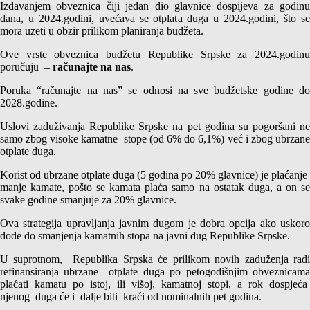
Izdavanjem obveznica čiji jedan dio glavnice dospijeva za godinu
dana, u 2024.godini, uvećava se otplata duga u 2024.godini, što se
mora uzeti u obzir prilikom planiranja budžeta.
Ove vrste obveznica budžetu Republike Srpske za 2024.godinu
poručuju –
računajte na nas
.
Poruka “računajte na nas” se odnosi na sve budžetske godine do
2028.godine.
Uslovi zaduživanja Republike Srpske na pet godina su pogoršani ne
samo zbog visoke kamatne stope (od 6% do 6,1%) već i zbog ubrzane
otplate duga.
Korist od ubrzane otplate duga (5 godina po 20% glavnice) je plaćanje
manje kamate, pošto se kamata plaća samo na ostatak duga, a on se
svake godine smanjuje za 20% glavnice.
Ova strategija upravljanja javnim dugom je dobra opcija ako uskoro
dođe do smanjenja kamatnih stopa na javni dug Republike Srpske.
U suprotnom, Republika Srpska će prilikom novih zaduženja radi
refinansiranja ubrzane otplate duga po petogodišnjim obveznicama
plaćati kamatu po istoj, ili višoj, kamatnoj stopi, a rok dospjeća
njenog duga će i dalje biti kraći od nominalnih pet godina.