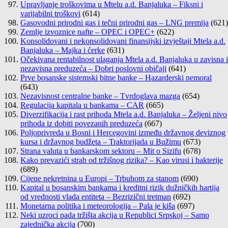
Upravljanje troškovima u Mtelu a.d. Banjaluka – Fiksni i
varijabilni troškovi
(614)
Gasovodni prirodni gas i tečni prirodni gas – LNG premija
(621)
Zemlje izvoznice nafte – OPEC i OPEC+
(622)
Konsolidovani i nekonsolidovani finansijski izvještaji Mtela a.d.
Banjaluka – Majka i ćerke
(631)
Očekivana rentabilnost ulaganja Mtela a.d. Banjaluka u zavisna i
nezavisna preduzeća – Dobri poslovni običaji
(641)
Prve bosanske sistemski bitne banke – Hazarderski nemoral
(643)
Nezavisnost centralne banke – Tvrdoglava mazga
(654)
Regulacija kapitala u bankama – CAR
(665)
Diverzifikacija i rast prihoda Mtela a.d. Banjaluka – Željeni nivo
prihoda iz dobiti povezanih preduzeća
(667)
Poljoprivreda u Bosni i Hercegovini između državnog deviznog
kursa i državnog budžeta – Traktorijada u Bužimu
(673)
Strana valuta u bankarskom sektoru – Mit o Sizifu
(678)
Kako prevazići strah od tržišnog rizika? – Kao virusi i bakterije
(689)
Cijene nekretnina u Europi – Trbuhom za stanom
(690)
Kapital u bosanskim bankama i kreditni rizik dužničkih hartija
od vrednosti vlada entiteta – Bezrizični tretman
(692)
Monetarna politika i meteorologija – Pala je kiša
(697)
Neki uzroci pada tržišta akcija u Republici Srpskoj – Samo
zajednička akcija
(700)