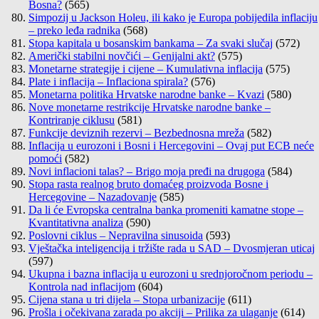
Bosna?
(565)
Simpozij u Jackson Holeu, ili kako je Europa pobijedila inflaciju
– preko leđa radnika
(568)
Stopa kapitala u bosanskim bankama – Za svaki slučaj
(572)
Američki stabilni novčići – Genijalni akt?
(575)
Monetarne strategije i cijene – Kumulativna inflacija
(575)
Plate i inflacija – Inflaciona spirala?
(576)
Monetarna politika Hrvatske narodne banke – Kvazi
(580)
Nove monetarne restrikcije Hrvatske narodne banke –
Kontriranje ciklusu
(581)
Funkcije deviznih rezervi – Bezbednosna mreža
(582)
Inflacija u eurozoni i Bosni i Hercegovini – Ovaj put ECB neće
pomoći
(582)
Novi inflacioni talas? – Brigo moja pređi na drugoga
(584)
Stopa rasta realnog bruto domaćeg proizvoda Bosne i
Hercegovine – Nazadovanje
(585)
Da li će Evropska centralna banka promeniti kamatne stope –
Kvantitativna analiza
(590)
Poslovni ciklus – Nepravilna sinusoida
(593)
Vještačka inteligencija i tržište rada u SAD – Dvosmjeran uticaj
(597)
Ukupna i bazna inflacija u eurozoni u srednjoročnom periodu –
Kontrola nad inflacijom
(604)
Cijena stana u tri dijela – Stopa urbanizacije
(611)
Prošla i očekivana zarada po akciji – Prilika za ulaganje
(614)