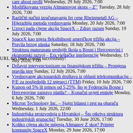
care about profit
Wednesday, 29 July 2026, 7:00
Modifikovana verzija Altmanovog skora – Z′′
Tuesday, 28 July
2026, 7:00
Različiti načini izračunavanja fer cene Rheinmetall AG –
Hijerarhija metoda vrednovanja
Monday, 20 July 2026, 7:00
Uzroci pada cijene akcija SpaceX – Zdrav razum
Sunday, 19
July 2026, 7:00
SpaceX kao mjera fleksibilnosti američkog tržišta akcija –
Pravila brzog ulaska
Saturday, 18 July 2026, 7:00
Struktura maturanata srednjih škola u Bosni i Hercegovini i
ekonomski razvoj – Era vještačke inteligencije
Wednesday, 15
URL has been copied successfully!
July 2026, 7:00
Državni intervencionizam na finansijskom tržištu – Promjena
pravila igre
Sunday, 12 July 2026, 7:00
Vrednovanje akcionarskih društava iz oblasti telekomunikacija –
P/E za posljednjih 12 mjeseci (TTM)
Friday, 10 July 2026, 7:00
Kupon od 5% ili prinos od 5,25%, što je Federacija Bosne i
Hercegovine zapravo platila? – Konačni uvjeti emisije
Monday,
6 July 2026, 7:00
Micron Technology Inc. – Sjajni bilansi i prst na obaraču
Wednesday, 1 July 2026, 22:00
Industrijska proizvodnja u Hrvatskoj – Što otkriva struktura
industrijskih grupacija?
Tuesday, 30 June 2026, 17:00
Koliko cijena akcije mijenja Altmanov Z skor? Primjer
kompanije SpaceX
Monday, 29 June 2026, 17:00