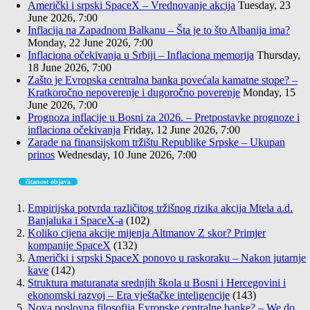
Američki i srpski SpaceX – Vrednovanje akcija
Tuesday, 23
June 2026, 7:00
Inflacija na Zapadnom Balkanu – Šta je to što Albanija ima?
Monday, 22 June 2026, 7:00
Inflaciona očekivanja u Srbiji – Inflaciona memorija
Thursday,
18 June 2026, 7:00
Zašto je Evropska centralna banka povećala kamatne stope? –
Kratkoročno nepoverenje i dugoročno poverenje
Monday, 15
June 2026, 7:00
Prognoza inflacije u Bosni za 2026. – Pretpostavke prognoze i
inflaciona očekivanja
Friday, 12 June 2026, 7:00
Zarade na finansijskom tržištu Republike Srpske – Ukupan
prinos
Wednesday, 10 June 2026, 7:00
čitanost objava
Empirijska potvrda različitog tržišnog rizika akcija Mtela a.d.
Banjaluka i SpaceX-a
(102)
Koliko cijena akcije mijenja Altmanov Z skor? Primjer
kompanije SpaceX
(132)
Američki i srpski SpaceX ponovo u raskoraku – Nakon jutarnje
kave
(142)
Struktura maturanata srednjih škola u Bosni i Hercegovini i
ekonomski razvoj – Era vještačke inteligencije
(143)
Nova poslovna filosofija Evropske centralne banke? – We do