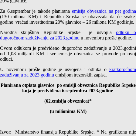
20% glavnice.
Za 6.septembar je takođe planirana
emisija obveznica na pet godin
(130 miliona KM) i Republika Srpska se obavezala da će svake
godine vraćati investitorima 20% glavnice – 26 miliona KM godišnje.
Narodna skupština Republike Srpske je usvojila
odluku o
dugoročnom zaduživanju za 2023.godinu
u novembru prošle godine.
Ovom odlukom je predviđeno dugoročno zaduživanje u 2023.godini
od 1,08 milijardi KM i sve emisije obveznica se provode po ovoj
odluci.
U novembru prošle godine je usvojena i odluka o
kratkoročnom
zaduživanju za 2023.godinu
emisijom trezorskih zapisa.
Planirana otplata glavnice po emisiji obveznica Republike Srpske
koja je predviđena 6.septembra 2023.godine
(62.emisija obveznica)*
(u milionima KM)
Izvor: Ministarstvo finansija Republike Srpske. * Na grafikonu nije