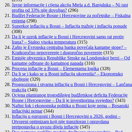
Javne informacije i cijena akcija Mtela a.d. Banjaluka – Ni rast
profita od 33% nije dovoljan?
(296)
Budžet Federacije Bosne i Hercegovine za početnike – Fiskalna
enigma
(298)
Superkor inflacija u Bosni – Inflacija tražnje i inflacija ponude
(308)
Da li je uzrok inflacije u Bosni i Hercegovini samo rat protiv
Irana? – Stalno visoka temperatura
(315)
Zašto je Evropska centralna banka povećala kamatne stope? –
Kratkoročno nepoverenje i dugoročno poverenje
(315)
Emisije obveznica Republike Srpske na Londonskoj berzi – Od
kamatne odbrane do kamatnog napada
(316)
Procena inflacije u Bosni – Elementarna logika
(328)
Da li se i kako se u Bosni inflacija ukorenila? – Ekonomsko
oboljenje
(329)
Prognozirana i stvarna inflacija u Bosni i Hercegovini – Lančana
reakcija
(340)
Ocjena planiranog trogodišnjeg budžetskog deficita Federacije
Bosne i Hercegovine – Da li je investitorima svejedno?
(343)
Naftni šok i ekonomska politika u Bosni koje nema – Bosanski
inflacijski nemar
(344)
Inflacija u eurozoni i Bosni i Hercegovini u 2026. godini –
Otvoreni optimizam koji nije tranzitoran i opravdana
pretpostavka o uvozu dijela inflacije
(345)