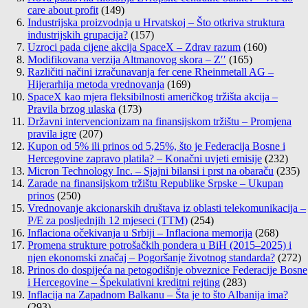
care about profit
(149)
Industrijska proizvodnja u Hrvatskoj – Što otkriva struktura
industrijskih grupacija?
(157)
Uzroci pada cijene akcija SpaceX – Zdrav razum
(160)
Modifikovana verzija Altmanovog skora – Z′′
(165)
Različiti načini izračunavanja fer cene Rheinmetall AG –
Hijerarhija metoda vrednovanja
(169)
SpaceX kao mjera fleksibilnosti američkog tržišta akcija –
Pravila brzog ulaska
(173)
Državni intervencionizam na finansijskom tržištu – Promjena
pravila igre
(207)
Kupon od 5% ili prinos od 5,25%, što je Federacija Bosne i
Hercegovine zapravo platila? – Konačni uvjeti emisije
(232)
Micron Technology Inc. – Sjajni bilansi i prst na obaraču
(235)
Zarade na finansijskom tržištu Republike Srpske – Ukupan
prinos
(250)
Vrednovanje akcionarskih društava iz oblasti telekomunikacija –
P/E za posljednjih 12 mjeseci (TTM)
(254)
Inflaciona očekivanja u Srbiji – Inflaciona memorija
(268)
Promena strukture potrošačkih pondera u BiH (2015–2025) i
njen ekonomski značaj – Pogoršanje životnog standarda?
(272)
Prinos do dospijeća na petogodišnje obveznice Federacije Bosne
i Hercegovine – Špekulativni kreditni rejting
(283)
Inflacija na Zapadnom Balkanu – Šta je to što Albanija ima?
(293)