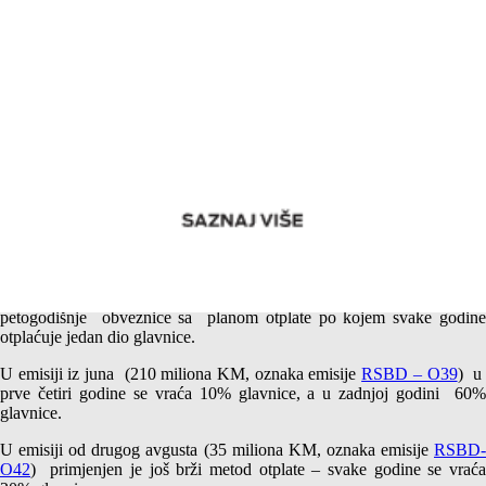
Emisija obveznica Republike Srpske čija glavnica dospjeva u
ratama – Računajte na nas
Od 20.juna ove godine Republika Srpska je počela da emituje
petogodišnje obveznice sa planom otplate po kojem svake godine
otplaćuje jedan dio glavnice.
U emisiji iz juna (210 miliona KM, oznaka emisije
RSBD – O39
) 
prve četiri godine se vraća 10% glavnice, a u zadnjoj godini 60%
glavnice.
U emisiji od drugog avgusta (35 miliona KM, oznaka emisije
RSBD-
O42
) primjenjen je još brži metod otplate – svake godine se vraća