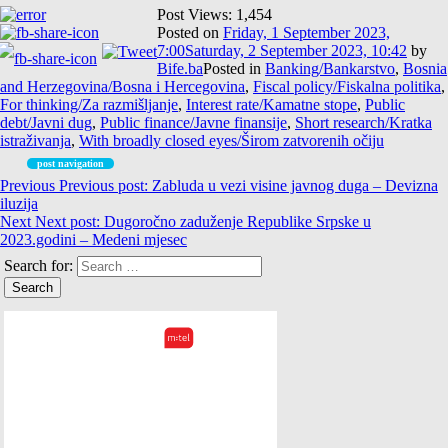
Post Views:
1,454
Posted on
Friday, 1 September 2023,
7:00
Saturday, 2 September 2023, 10:42
by
Bife.ba
Posted in
Banking/Bankarstvo
,
Bosnia
and Herzegovina/Bosna i Hercegovina
,
Fiscal policy/Fiskalna politika
,
For thinking/Za razmišljanje
,
Interest rate/Kamatne stope
,
Public
debt/Javni dug
,
Public finance/Javne finansije
,
Short research/Kratka
istraživanja
,
With broadly closed eyes/Širom zatvorenih očiju
post navigation
Previous
Previous post:
Zabluda u vezi visine javnog duga – Devizna
iluzija
Next
Next post:
Dugoročno zaduženje Republike Srpske u
2023.godini – Medeni mjesec
Search for: