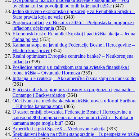
Dva potpuno različita modela društvene stanogradnje – Pod
uvjetima koji su povoljniji od onih koje nudi tržište
(347)
Jedno skriveno ekonomsko upozorenje za Republiku Srpsku –
Stara pravila koja ne važe
(348)
Prognoza inflacije u Bosni za 2026. – Pretpostavke prognoze i
inflaciona očekivanja
(350)
Ekonomski rast u Republici Srpskoj i pad tržišta akcija – Jedna
čudna pojava
(353)
Kamatna stopa na javni dug Federacije Bosne i Hercegovine –
Hladno kao špricer
(354)
Realni optimizam Evropske centralne banke? – Neukorenjena
inflacija
(358)
Posljedice primirja u zalivskom ratu na svjetska finansijska i
robna tržišta – Otvaranje Hormuza
(359)
Inflacija u Hrvatskoj – Ako američka čizma stupi na iransko tlo
(361)
Fjučersi nafte kao prognoza i osnov za prognozu cijena nafte –
Contango i Backwardation
(364)
Očekivanja na međubankarskom tržištu novca u formi Euribora
– Hibridna kamatna stopa
(366)
U susret emisiji obveznica Federacije Bosne i Hercegovine u
iznosu od 800 milijuna eura na inozemnom tržištu – Kolika bi
kamatna stopa mogla biti?
(392)
Američki i srpski SpaceX – Vrednovanje akcija
(393)
Špekulativni balon na tržištu stanogradnje – Iz perspektive tržišta