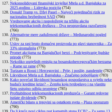
Nekonsolidovani finansijski izvještaj Mtela a.d. Banjaluka za
2025.godinu – Liderska pozicija
(754)
Donald Tramp vs. Džej Pauel – Najveći pojedinačni rizik za
nacionalnu bezbednost SAD
(766)
Vrednovanje akcija i raspoloženje na tržištu akcija
telekomunikacionih društava – Dva neopravdana razočarenja
(766)
Alternativne mere zaduženosti države – Međunarodni pogled
(773)
Uslov za rast bruto domaćeg proizvoda po glavi stanovnika – Za
33% siromašnija
(773)
Promet akcijama na Banjalučkoj berzi – Podcjenjivanje ljudske
prirode
(775)
Nekoliko uspješnih emisija na bosanskohercegovačkim berzama
– Rame uz rame
(776)
Turizam u Bosni i Hercegovini – Prije, i poslije, pandemije
(782)
Likvidnost Mtela a.d. Banjaluka – Značajno poboljšanje
(783)
Kako povećati likvidnost bosanskog gospodarstva u svjetlu neke
buduće kreditne krize? – Zemlja koja tvrdoglavo i na vlastitu
štetu ustrajno odbija promjene
(785)
Profitabilnost telekomunikacionih preduzeća – Garant redovne
isplate dividende
(787)
Američki bilans u trgovini sa ostatkom sveta – Plaza sporazum
(790)
Da li kreće novi ciklus rast kamatnih stopa ECB? – Za samo 13