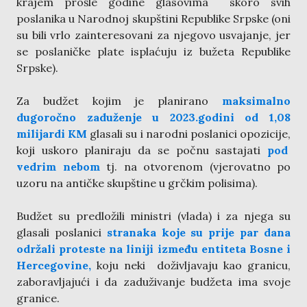
krajem prošle godine glasovima skoro svih
poslanika u Narodnoj skupštini Republike Srpske (oni
su bili vrlo zainteresovani za njegovo usvajanje, jer
se poslaničke plate isplaćuju iz bužeta Republike
Srpske).
Za budžet kojim je planirano
maksimalno
dugoročno zaduženje u 2023.godini od
1,08
milijardi KM
glasali su i narodni poslanici opozicije,
koji uskoro planiraju da se počnu sastajati
pod
vedrim nebom
tj. na otvorenom (vjerovatno po
uzoru na antičke skupštine u grčkim polisima).
Budžet su predložili ministri (vlada) i za njega su
glasali poslanici
stranaka koje su prije par dana
održali proteste na liniji između entiteta Bosne i
Hercegovine,
koju neki doživljavaju kao granicu,
zaboravljajući i da zaduživanje budžeta ima svoje
granice.