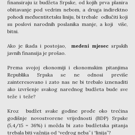
finansiraju iz budžeta Srpske, od kojih prva planira
obitavanje pod vedrim nebom, a druga indirektno
pohodi međuentitetsku liniju, bi trebale odlučiti koji
su poslovi narodnih poslanika manje, a koji više,
bitni.
Ako je ikada i postojao,
medeni mjesec
srpskih
javnih finansija je prošao.
Prema svojoj ekonomiji i ekonomskim pitanjima
Republika Srpska se ne odnosi previše
zainteresovano i zato nas ne bi trebalo iznenaditi
ako izvršenje svakog narednog budžeta bude sve
teže i teže?
Kroz budžet svake godine prođe oko trećina
godišnje novostvorene vrijednosti (BDP) Srpske
(5,4/15 = 36%) i možda bi zato budžetska pitanja
trebala biti važnija od “vedrog neba” i “linija”?