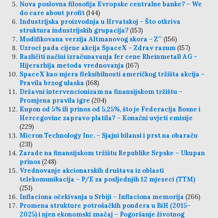
Nova poslovna filosofija Evropske centralne banke? – We
do care about profit
(144)
Industrijska proizvodnja u Hrvatskoj – Što otkriva
struktura industrijskih grupacija?
(153)
Modifikovana verzija Altmanovog skora – Z′′
(156)
Uzroci pada cijene akcija SpaceX – Zdrav razum
(157)
Različiti načini izračunavanja fer cene Rheinmetall AG –
Hijerarhija metoda vrednovanja
(167)
SpaceX kao mjera fleksibilnosti američkog tržišta akcija –
Pravila brzog ulaska
(168)
Državni intervencionizam na finansijskom tržištu –
Promjena pravila igre
(204)
Kupon od 5% ili prinos od 5,25%, što je Federacija Bosne i
Hercegovine zapravo platila? – Konačni uvjeti emisije
(229)
Micron Technology Inc. – Sjajni bilansi i prst na obaraču
(231)
Zarade na finansijskom tržištu Republike Srpske – Ukupan
prinos
(248)
Vrednovanje akcionarskih društava iz oblasti
telekomunikacija – P/E za posljednjih 12 mjeseci (TTM)
(251)
Inflaciona očekivanja u Srbiji – Inflaciona memorija
(266)
Promena strukture potrošačkih pondera u BiH (2015–
2025) i njen ekonomski značaj – Pogoršanje životnog