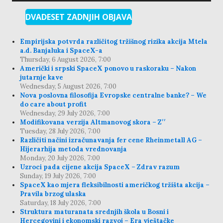
DVADESET ZADNJIH OBJAVA
Empirijska potvrda različitog tržišnog rizika akcija Mtela
a.d. Banjaluka i SpaceX-a
Thursday, 6 August 2026, 7:00
Američki i srpski SpaceX ponovo u raskoraku – Nakon
jutarnje kave
Wednesday, 5 August 2026, 7:00
Nova poslovna filosofija Evropske centralne banke? – We
do care about profit
Wednesday, 29 July 2026, 7:00
Modifikovana verzija Altmanovog skora – Z′′
Tuesday, 28 July 2026, 7:00
Različiti načini izračunavanja fer cene Rheinmetall AG –
Hijerarhija metoda vrednovanja
Monday, 20 July 2026, 7:00
Uzroci pada cijene akcija SpaceX – Zdrav razum
Sunday, 19 July 2026, 7:00
SpaceX kao mjera fleksibilnosti američkog tržišta akcija –
Pravila brzog ulaska
Saturday, 18 July 2026, 7:00
Struktura maturanata srednjih škola u Bosni i
Hercegovini i ekonomski razvoj – Era vještačke