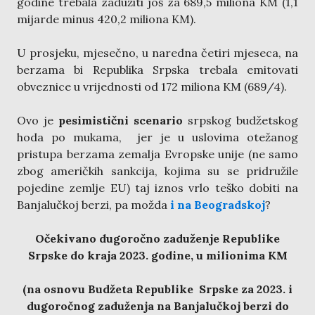
godine trebala zadužiti još za 689,5 miliona KM (1,1
mijarde minus 420,2 miliona KM).
U prosjeku, mjesečno, u naredna četiri mjeseca, na
berzama bi Republika Srpska trebala emitovati
obveznice u vrijednosti od 172 miliona KM (689/4).
Ovo je
pesimistični scenario
srpskog budžetskog
hoda po mukama, jer je u uslovima otežanog
pristupa berzama zemalja Evropske unije (ne samo
zbog američkih sankcija, kojima su se pridružile
pojedine zemlje EU) taj iznos vrlo teško dobiti na
Banjalučkoj berzi, pa možda
i na Beogradskoj
?
Očekivano dugoročno zaduženje Republike
Srpske do kraja 2023. godine, u milionima KM
(na osnovu Budžeta Republike Srpske za 2023.
i
dugoročnog zaduženja na Banjalučkoj berzi do