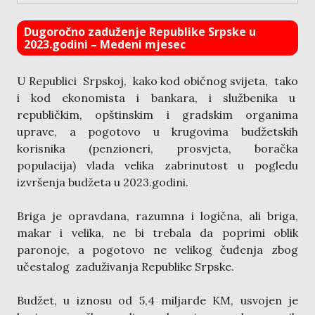
Dugoročno zaduženje Republike Srpske u
2023.godini – Medeni mjesec
U Republici Srpskoj, kako kod običnog svijeta, tako
i kod ekonomista i bankara, i službenika u
republičkim, opštinskim i gradskim organima
uprave, a pogotovo u krugovima budžetskih
korisnika (penzioneri, prosvjeta, boračka
populacija) vlada velika zabrinutost u pogledu
izvršenja budžeta u 2023.godini.
Briga je opravdana, razumna i logična, ali briga,
makar i velika, ne bi trebala da poprimi oblik
paronoje, a pogotovo ne velikog čuđenja zbog
učestalog zaduživanja Republike Srpske.
Budžet, u iznosu od 5,4 miljarde KM, usvojen je