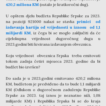
420,2 miliona KM
(ostalo je kratkoročni dug).
U opštem djelu budžeta Republike Srpske za 2023.
na poziciji 921000 nalazi se stavka
primici od
izdavanja hartija od vrijednosti
u iznosu od
1,1
milijardi KM
, iz čega bi se moglo zaključiti da će
cijelokupna vrijednost dugoročnog duga u
2023.godini biti kreirana izdavanjem obveznica.
Koju vrijednost obveznica Srpska treba emitovati
tokom zadnja četiri mjeseca 2023. godine da bi
budžet bio izvršen?
Do sada je u 2023.godini emitovano 420,2 miliona
KM, budžetom je predviđeno da to bude 1,1 milijardi
KM (Odlukom o dugoročnom zaduženju Republike
Srpske za 2023. taj iznos je neznatno niži, 1,08
milijarde KM) i Republika Srpska bi se do kraja