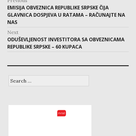
Previous
Previous
EMISIJA OBVEZNICA REPUBLIKE SRPSKE ČIJA
post:
GLAVNICA DOSPJEVA U RATAMA – RAČUNAJTE NA
NAS
Next
Next
ODUŠEVLJENOST INVESTITORA SA OBVEZNICAMA
post:
REPUBLIKE SRPSKE – 60 KUPACA
Search
for: