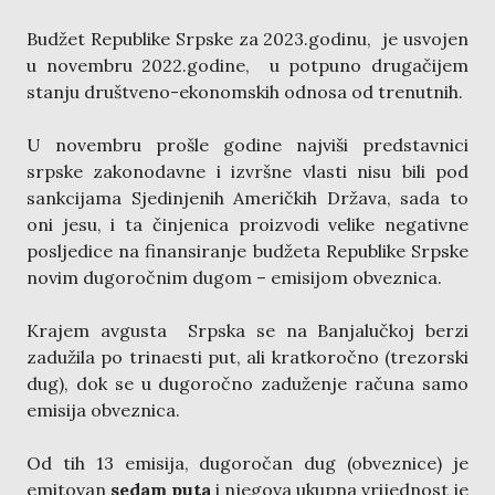
Budžet Republike Srpske za 2023.godinu, je usvojen
u novembru 2022.godine, u potpuno drugačijem
stanju društveno-ekonomskih odnosa od trenutnih.
U novembru prošle godine najviši predstavnici
srpske zakonodavne i izvršne vlasti nisu bili pod
sankcijama Sjedinjenih Američkih Država, sada to
oni jesu, i ta činjenica proizvodi velike negativne
posljedice na finansiranje budžeta Republike Srpske
novim dugoročnim dugom – emisijom obveznica.
Krajem avgusta Srpska se na Banjalučkoj berzi
zadužila po trinaesti put, ali kratkoročno (trezorski
dug), dok se u dugoročno zaduženje računa samo
emisija obveznica.
Od tih 13 emisija, dugoročan dug (obveznice) je
emitovan
sedam puta
i njegova ukupna vrijednost je