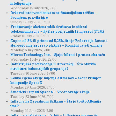
inteligencije
Wednesday, 15 July 2026, 7:00
Državni intervencionizam na finansijskom tržištu –
Promjena pravila igre
Sunday, 12 July 2026, 7:00
Vrednovanje akcionarskih društava iz oblasti
telekomunikacija – P/E za posljednjih 12 mjeseci (TTM)
Friday, 10 July 2026, 7:00
Kupon od 5% ili prinos od 5,25%, što je Federacija Bosne i
Hercegovine zapravo platila? – Konačni uvjeti emisije
Monday, 6 July 2026, 7:00
Micron Technology Inc. – Sjajni bilansi i prst na obaraču
Wednesday, 1 July 2026, 22:00
Industrijska proizvodnja u Hrvatskoj – Što otkriva
struktura industrijskih grupacija?
Tuesday, 30 June 2026, 17:00
Koliko cijena akcije mijenja Altmanov Z skor? Primjer
kompanije SpaceX
Monday, 29 June 2026, 17:00
Američki i srpski SpaceX – Vrednovanje akcija
Tuesday, 23 June 2026, 7:00
Inflacija na Zapadnom Balkanu – Šta je to što Albanija
ima?
Monday, 22 June 2026, 7:00
Inflaciona očekivanja u Srbiji – Inflaciona memorija