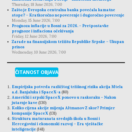
Thursday, 18 June 2026, 7:00
Zašto je Evropska centralna banka povećala kamatne
stope? – Kratkoročno nepoverenje i dugoročno poverenje
Monday, 15 June 2026, 7:00
Prognoza inflacije u Bosni za 2026. – Pretpostavke
prognoze i inflaciona očekivanja
Friday, 12 June 2026, 7:00
Zarade na finansijskom tržištu Republike Srpske – Ukupan
prinos
Wednesday, 10 June 2026, 7:00
ČITANOST OBJAVA
Empirijska potvrda različitog tržišnog rizika akcija Mtela
a.d. Banjaluka i SpaceX-a
(80)
Američki i srpski SpaceX ponovo u raskoraku – Nakon
jutarnje kave
(130)
Koliko cijena akcije mijenja Altmanov Z skor? Primjer
kompanije SpaceX
(131)
Struktura maturanata srednjih škola u Bosni i
Hercegovini i ekonomski razvoj – Era vještačke
inteligencije
(141)