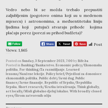
Vedro nebo bi se možda trebalo prepustiti
zaljubljenim (pogotovo onima koji su u medenom
mjesecu) i astronomima, a međuentitetsku liniju
ljudima koji putujući stvaraju prihode kojima
plaćaju porez (porezi su prihod budžeta)?
Post
Views:
1,865
Posted on
Sunday, 3 September 2023, 7:00
by
Bife.ba
Posted in
Banking/Bankarstvo
,
Economic policy/Ekonomska
politika
,
For thinking/Za razmišljanje
,
Learned
lessons/Naučene lekcije
,
Policy brief/Prjedlozi za donosioce
ekonomskih politika
,
Public debt/Javni dug
,
Public
finance/Javne finansije
,
Republic of Srpska/Republika
Srpska
,
Short research/Kratka istraživanja
,
Think globally,
act locally/Misli globalno djeluj lokalno
,
With broadly closed
eyes/Širom zatvorenih očiju
post
navigation