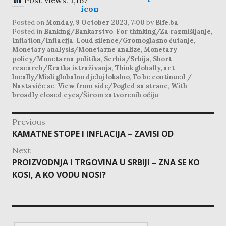
Post Views:
1,167
Posted on
Monday, 9 October 2023, 7:00
by
Bife.ba
Posted in
Banking/Bankarstvo
,
For thinking/Za razmišljanje
,
Inflation/Inflacija
,
Loud silence/Gromoglasno ćutanje
,
Monetary analysis/Monetarne analize
,
Monetary
policy/Monetarna politika
,
Serbia/Srbija
,
Short
research/Kratka istraživanja
,
Think globally, act
locally/Misli globalno djeluj lokalno
,
To be continued /
Nastaviće se
,
View from side/Pogled sa strane
,
With
broadly closed eyes/Širom zatvorenih očiju
post
Previous
navigation
Previous
KAMATNE STOPE I INFLACIJA – ZAVISI OD
post:
Next
Next
PROIZVODNJA I TRGOVINA U SRBIJI – ZNA SE KO
post:
KOSI, A KO VODU NOSI?