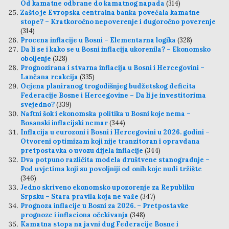
Od kamatne odbrane do kamatnog napada
(314)
Zašto je Evropska centralna banka povećala kamatne
stope? – Kratkoročno nepoverenje i dugoročno poverenje
(314)
Procena inflacije u Bosni – Elementarna logika
(328)
Da li se i kako se u Bosni inflacija ukorenila? – Ekonomsko
oboljenje
(328)
Prognozirana i stvarna inflacija u Bosni i Hercegovini –
Lančana reakcija
(335)
Ocjena planiranog trogodišnjeg budžetskog deficita
Federacije Bosne i Hercegovine – Da li je investitorima
svejedno?
(339)
Naftni šok i ekonomska politika u Bosni koje nema –
Bosanski inflacijski nemar
(344)
Inflacija u eurozoni i Bosni i Hercegovini u 2026. godini –
Otvoreni optimizam koji nije tranzitoran i opravdana
pretpostavka o uvozu dijela inflacije
(344)
Dva potpuno različita modela društvene stanogradnje –
Pod uvjetima koji su povoljniji od onih koje nudi tržište
(346)
Jedno skriveno ekonomsko upozorenje za Republiku
Srpsku – Stara pravila koja ne važe
(347)
Prognoza inflacije u Bosni za 2026. – Pretpostavke
prognoze i inflaciona očekivanja
(348)
Kamatna stopa na javni dug Federacije Bosne i