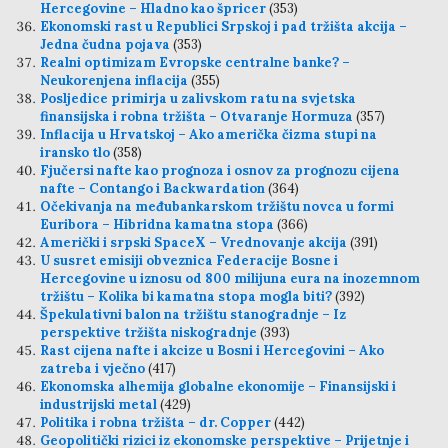
Hercegovine – Hladno kao špricer
(353)
Ekonomski rast u Republici Srpskoj i pad tržišta akcija –
Jedna čudna pojava
(353)
Realni optimizam Evropske centralne banke? –
Neukorenjena inflacija
(355)
Posljedice primirja u zalivskom ratu na svjetska
finansijska i robna tržišta – Otvaranje Hormuza
(357)
Inflacija u Hrvatskoj – Ako američka čizma stupi na
iransko tlo
(358)
Fjučersi nafte kao prognoza i osnov za prognozu cijena
nafte – Contango i Backwardation
(364)
Očekivanja na međubankarskom tržištu novca u formi
Euribora – Hibridna kamatna stopa
(366)
Američki i srpski SpaceX – Vrednovanje akcija
(391)
U susret emisiji obveznica Federacije Bosne i
Hercegovine u iznosu od 800 milijuna eura na inozemnom
tržištu – Kolika bi kamatna stopa mogla biti?
(392)
Špekulativni balon na tržištu stanogradnje – Iz
perspektive tržišta niskogradnje
(393)
Rast cijena nafte i akcize u Bosni i Hercegovini – Ako
zatreba i vječno
(417)
Ekonomska alhemija globalne ekonomije – Finansijski i
industrijski metal
(429)
Politika i robna tržišta – dr. Copper
(442)
Geopolitički rizici iz ekonomske perspektive – Prijetnje i