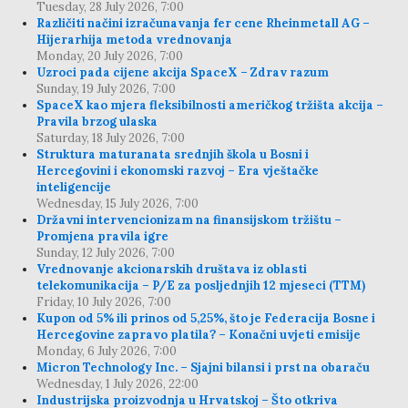
Tuesday, 28 July 2026, 7:00
Različiti načini izračunavanja fer cene Rheinmetall AG –
Hijerarhija metoda vrednovanja
Monday, 20 July 2026, 7:00
Uzroci pada cijene akcija SpaceX – Zdrav razum
Sunday, 19 July 2026, 7:00
SpaceX kao mjera fleksibilnosti američkog tržišta akcija –
Pravila brzog ulaska
Saturday, 18 July 2026, 7:00
Struktura maturanata srednjih škola u Bosni i
Hercegovini i ekonomski razvoj – Era vještačke
inteligencije
Wednesday, 15 July 2026, 7:00
Državni intervencionizam na finansijskom tržištu –
Promjena pravila igre
Sunday, 12 July 2026, 7:00
Vrednovanje akcionarskih društava iz oblasti
telekomunikacija – P/E za posljednjih 12 mjeseci (TTM)
Friday, 10 July 2026, 7:00
Kupon od 5% ili prinos od 5,25%, što je Federacija Bosne i
Hercegovine zapravo platila? – Konačni uvjeti emisije
Monday, 6 July 2026, 7:00
Micron Technology Inc. – Sjajni bilansi i prst na obaraču
Wednesday, 1 July 2026, 22:00
Industrijska proizvodnja u Hrvatskoj – Što otkriva