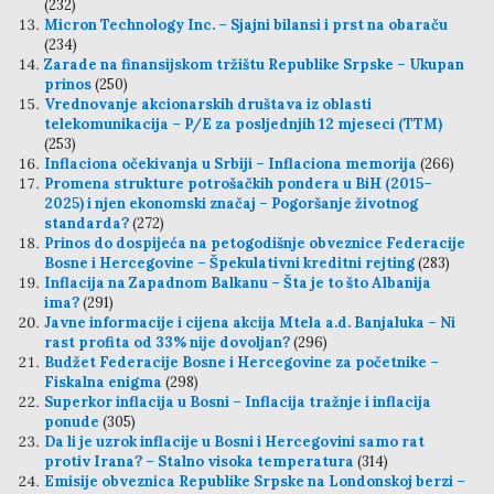
(232)
Micron Technology Inc. – Sjajni bilansi i prst na obaraču
(234)
Zarade na finansijskom tržištu Republike Srpske – Ukupan
prinos
(250)
Vrednovanje akcionarskih društava iz oblasti
telekomunikacija – P/E za posljednjih 12 mjeseci (TTM)
(253)
Inflaciona očekivanja u Srbiji – Inflaciona memorija
(266)
Promena strukture potrošačkih pondera u BiH (2015–
2025) i njen ekonomski značaj – Pogoršanje životnog
standarda?
(272)
Prinos do dospijeća na petogodišnje obveznice Federacije
Bosne i Hercegovine – Špekulativni kreditni rejting
(283)
Inflacija na Zapadnom Balkanu – Šta je to što Albanija
ima?
(291)
Javne informacije i cijena akcija Mtela a.d. Banjaluka – Ni
rast profita od 33% nije dovoljan?
(296)
Budžet Federacije Bosne i Hercegovine za početnike –
Fiskalna enigma
(298)
Superkor inflacija u Bosni – Inflacija tražnje i inflacija
ponude
(305)
Da li je uzrok inflacije u Bosni i Hercegovini samo rat
protiv Irana? – Stalno visoka temperatura
(314)
Emisije obveznica Republike Srpske na Londonskoj berzi –