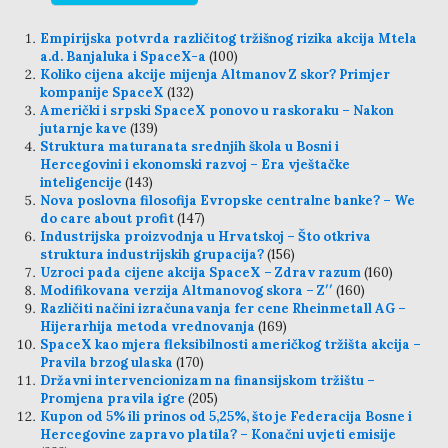
Empirijska potvrda različitog tržišnog rizika akcija Mtela
a.d. Banjaluka i SpaceX-a
(100)
Koliko cijena akcije mijenja Altmanov Z skor? Primjer
kompanije SpaceX
(132)
Američki i srpski SpaceX ponovo u raskoraku – Nakon
jutarnje kave
(139)
Struktura maturanata srednjih škola u Bosni i
Hercegovini i ekonomski razvoj – Era vještačke
inteligencije
(143)
Nova poslovna filosofija Evropske centralne banke? – We
do care about profit
(147)
Industrijska proizvodnja u Hrvatskoj – Što otkriva
struktura industrijskih grupacija?
(156)
Uzroci pada cijene akcija SpaceX – Zdrav razum
(160)
Modifikovana verzija Altmanovog skora – Z′′
(160)
Različiti načini izračunavanja fer cene Rheinmetall AG –
Hijerarhija metoda vrednovanja
(169)
SpaceX kao mjera fleksibilnosti američkog tržišta akcija –
Pravila brzog ulaska
(170)
Državni intervencionizam na finansijskom tržištu –
Promjena pravila igre
(205)
Kupon od 5% ili prinos od 5,25%, što je Federacija Bosne i
Hercegovine zapravo platila? – Konačni uvjeti emisije