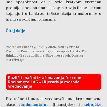
ima sposobnost da u vrlo kratkom vremenu
promijeni ocjenu finansijskog zdravlja firme – firmu
koja „juri u bankrot“ tržište akcija transformiše u
firmu sa odličnim bilansima.
Čitaj dalje
Posted on
Tuesday, 28 July 2026, 7:00
by
Bife.ba
Posted in
Financial markets/Finansijska tržišta
,
For
thinking/Za razmišljanje
,
Short research/Kratka
istraživanja
Različiti načini izračunavanja fer cene
Rheinmetall AG – Hijerarhija metoda
vrednovanja
Pre tačno 11 meseci vrednovali smo, kroz osnovne
alate f
undamentalne
(finansijske) i
tehničke