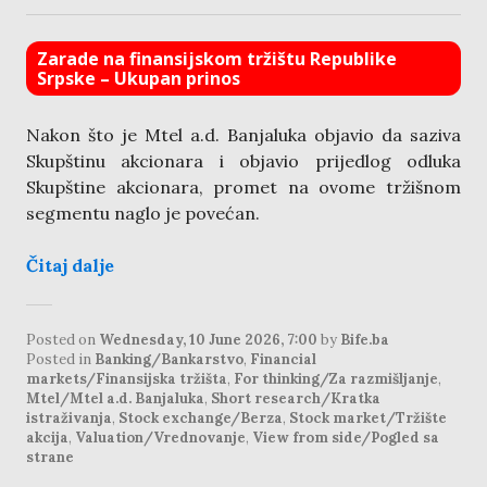
Zarade na finansijskom tržištu Republike
Srpske – Ukupan prinos
Nakon što je Mtel a.d. Banjaluka objavio da saziva
Skupštinu akcionara i objavio prijedlog odluka
Skupštine akcionara, promet na ovome tržišnom
segmentu naglo je povećan.
Čitaj dalje
Posted on
Wednesday, 10 June 2026, 7:00
by
Bife.ba
Posted in
Banking/Bankarstvo
,
Financial
markets/Finansijska tržišta
,
For thinking/Za razmišljanje
,
Mtel/Mtel a.d. Banjaluka
,
Short research/Kratka
istraživanja
,
Stock exchange/Berza
,
Stock market/Tržište
akcija
,
Valuation/Vrednovanje
,
View from side/Pogled sa
strane