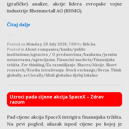
(grafičke) analize, akcije lidera evropske vojne
industrije Rheinmetall AG (RHMG).
Čitaj dalje
Posted on
Monday, 20 July 2026, 7:00
by
Bife.ba
Posted in
About companies/banks/public
institutions/agencies / O preduzećima/bankama/javnim
ustanovama/agencijama
,
Financial markets/Finansijska
tržišta
,
For thinking/Za razmišljanje
,
Shares/Akcije
,
Short
research/Kratka istraživanja
,
Stock exchange/Berza
,
Think
globally, act locally/Misli globalno djeluj lokalno
Uzroci pada cijene akcija SpaceX – Zdrav
razum
Pad cijene akcija SpaceX intrigira finansijska tržišta.
Na prvi pogled, silazak ispod cijene po kojoj je