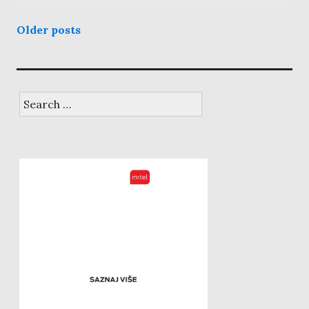
posts
Older posts
navigation
Search
for: