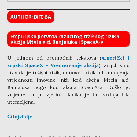
AUTHOR:
BIFE.BA
Empirijska potvrda različitog tržišnog rizika
akcija Mtela a.d. Banjaluka i SpaceX-a
U jednom od prethodnih tekstova (
Američki i
srpski SpaceX – Vrednovanje akcija
) iznijeli smo
stav da je tržišni rizik, odnosno rizik od smanjenja
vrijednosti imovine, niži kod akcija Mtela a.d.
Banjaluka nego kod akcija SpaceX-a. Došlo je
vrijeme da provjerimo koliko je ta tvrdnja bila
utemeljena.
Čitaj dalje