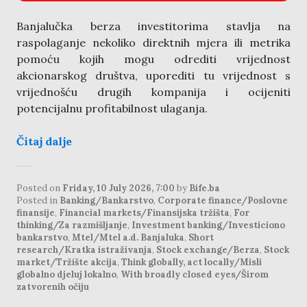
Banjalučka berza investitorima stavlja na
raspolaganje nekoliko direktnih mjera ili metrika
pomoću kojih mogu odrediti vrijednost
akcionarskog društva, uporediti tu vrijednost s
vrijednošću drugih kompanija i ocijeniti
potencijalnu profitabilnost ulaganja.
Čitaj dalje
Posted on
Friday, 10 July 2026, 7:00
by
Bife.ba
Posted in
Banking/Bankarstvo
,
Corporate finance/Poslovne
finansije
,
Financial markets/Finansijska tržišta
,
For
thinking/Za razmišljanje
,
Investment banking/Investiciono
bankarstvo
,
Mtel/Mtel a.d. Banjaluka
,
Short
research/Kratka istraživanja
,
Stock exchange/Berza
,
Stock
market/Tržište akcija
,
Think globally, act locally/Misli
globalno djeluj lokalno
,
With broadly closed eyes/Širom
zatvorenih očiju