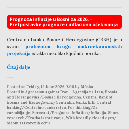
Prognoza inflacije u Bosni za 2026. –
Pretpostavke prognoze i inflaciona očekivanja
Centralna banka Bosne i Hercegovine (CBBH) je u
svom
prolećnom krugu makroekonomskih
projekcija
istakla nekoliko ključnih poruka.
Čitaj dalje
Posted on
Friday, 12 June 2026, 7:00
by
Bife.ba
Posted in
Agression against Iran - Agresija na Iran
,
Bosnia
and Herzegovina/Bosna i Hercegovina
,
Central Bank of
Bosnia and Herzegovina/Centralna banka BiH
,
Central
banking/Centralno bankarstvo
,
For thinking/Za
razmišljanje
,
Forecast/Prognoza
,
Inflation/Inflacija
,
Short
research/Kratka istraživanja
,
With broadly closed eyes/
Širom zatvorenih očiju