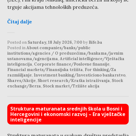
trguje akcijama tehnoloških preduzeća.
Čitaj dalje
Posted on
Saturday, 18 July 2026, 7:00
by
Bife.ba
Posted in
About companies/banks/public
institutions/agencies / O preduzećima/bankama/javnim
ustanovama/agencijama
,
Artificial intelligence/Vještačka
inteligencija
,
Corporate finance/Poslovne finansije
,
Financial markets/Finansijska tržišta
,
For thinking/Za
razmišljanje
,
Investment banking/Investiciono bankarstvo
,
Shares/Akcije
,
Short research/Kratka istraživanja
,
Stock
exchange/Berza
,
Stock market/Tržište akcija
Struktura maturanata srednjih škola u Bosni i
Hercegovini i ekonomski razvoj – Era vještačke
inteligencije
Struktura maturanata u svakom društvu predstavlja