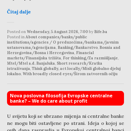
Čitaj dalje
Posted on
Wednesday, 5 August 2026, 7:00
by
Bife.ba
Posted in
About companies/banks/public
institutions/agencies / O preduzećima/bankama/javnim
ustanovama/agencijama
,
Banking/Bankarstvo
,
Bosnia and
Herzegovina/Bosna i Hercegovina
,
Financial
markets/Finansijska tržišta
,
For thinking/Za razmišljanje
,
Mtel/Mtel a.d. Banjaluka
,
Short research/Kratka
istraživanja
,
Think globally, act locally/Misli globalno djeluj
lokalno
,
With broadly closed eyes/Širom zatvorenih očiju
Nova poslovna filosofija Evropske centralne
banke? – We do care about profit
U svijetu koji se ubrzano mijenja ni centralne banke
ne mogu biti ostavljene po strani. Ideja o kojoj se
ovih dana raspravlja u Evropskoj centralnoj banci