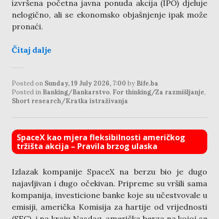
izvršena početna javna ponuda akcija (IPO) djeluje
nelogično, ali se ekonomsko objašnjenje ipak može
pronaći.
Čitaj dalje
Posted on
Sunday, 19 July 2026, 7:00
by
Bife.ba
Posted in
Banking/Bankarstvo
,
For thinking/Za razmišljanje
,
Short research/Kratka istraživanja
SpaceX kao mjera fleksibilnosti američkog
tržišta akcija – Pravila brzog ulaska
Izlazak kompanije SpaceX na berzu bio je dugo
najavljivan i dugo očekivan. Pripreme su vršili sama
kompanija, investicione banke koje su učestvovale u
emisiji, američka Komisija za hartije od vrijednosti
(SEC), i na kraju Nasdaq, američka berza na kojoj se