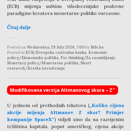
(ECB) mijenja suštinu višedecenijske poslovne
paradigme kreatora monetarne politike eurozone.
Čitaj dalje
Posted on
Wednesday, 29 July 2026, 7:00
by
Bife.ba
Posted in
ECB/Evropska centralna banka
,
Economic
policy/Ekonomska politika
,
For thinking/Za razmišljanje
,
Monetary policy/Monetarna politika
,
Short
research/Kratka istraživanja
Modifikovana verzija Altmanovog skora – Z′′
U jednom od prethodnih tekstova (
„Koliko cijena
akcije mijenja Altmanov Z skor? Primjer
kompanije SpaceX“
) vidjeli smo da na razvijenim
tržištima kapitala, poput američkog, cijena akcije