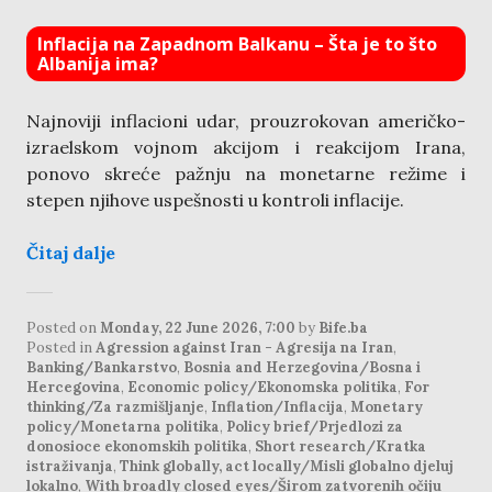
Inflacija na Zapadnom Balkanu – Šta je to što
Albanija ima?
Najnoviji inflacioni udar, prouzrokovan američko-
izraelskom vojnom akcijom i reakcijom Irana,
ponovo skreće pažnju na monetarne režime i
stepen njihove uspešnosti u kontroli inflacije.
Čitaj dalje
Posted on
Monday, 22 June 2026, 7:00
by
Bife.ba
Posted in
Agression against Iran - Agresija na Iran
,
Banking/Bankarstvo
,
Bosnia and Herzegovina/Bosna i
Hercegovina
,
Economic policy/Ekonomska politika
,
For
thinking/Za razmišljanje
,
Inflation/Inflacija
,
Monetary
policy/Monetarna politika
,
Policy brief/Prjedlozi za
donosioce ekonomskih politika
,
Short research/Kratka
istraživanja
,
Think globally, act locally/Misli globalno djeluj
lokalno
,
With broadly closed eyes/Širom zatvorenih očiju