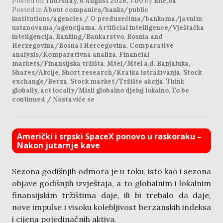
Posted on
Thursday, 6 August 2026, 7:00
by
Bife.ba
Posted in
About companies/banks/public
institutions/agencies / O preduzećima/bankama/javnim
ustanovama/agencijama
,
Artificial intelligence/Vještačka
inteligencija
,
Banking/Bankarstvo
,
Bosnia and
Herzegovina/Bosna i Hercegovina
,
Comparative
analysis/Komparativna analiza
,
Financial
markets/Finansijska tržišta
,
Mtel/Mtel a.d. Banjaluka
,
Shares/Akcije
,
Short research/Kratka istraživanja
,
Stock
exchange/Berza
,
Stock market/Tržište akcija
,
Think
globally, act locally/Misli globalno djeluj lokalno
,
To be
continued / Nastaviće se
Američki i srpski SpaceX ponovo u raskoraku –
Nakon jutarnje kave
Sezona godišnjih odmora je u toku, isto kao i sezona
objave godišnjih izvještaja, a to globalnim i lokalnim
finansijskim tržištima daje, ili bi trebalo da daje,
nove impulse i visoku kolebljivost berzanskih indeksa
i cijena pojedinačnih aktiva.