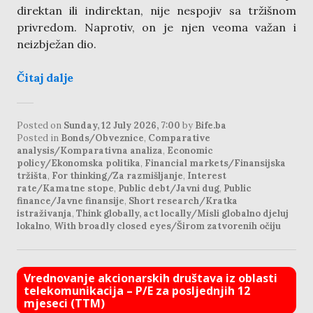
direktan ili indirektan, nije nespojiv sa tržišnom
privredom. Naprotiv, on je njen veoma važan i
neizbježan dio.
Čitaj dalje
Posted on
Sunday, 12 July 2026, 7:00
by
Bife.ba
Posted in
Bonds/Obveznice
,
Comparative
analysis/Komparativna analiza
,
Economic
policy/Ekonomska politika
,
Financial markets/Finansijska
tržišta
,
For thinking/Za razmišljanje
,
Interest
rate/Kamatne stope
,
Public debt/Javni dug
,
Public
finance/Javne finansije
,
Short research/Kratka
istraživanja
,
Think globally, act locally/Misli globalno djeluj
lokalno
,
With broadly closed eyes/Širom zatvorenih očiju
Vrednovanje akcionarskih društava iz oblasti
telekomunikacija – P/E za posljednjih 12
mjeseci (TTM)