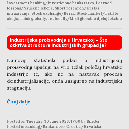
Investment banking/Investiciono bankarstvo
,
Learned
lessons/Naučene lekcije
,
Short research/Kratka
istraživanja
,
Stock exchange/Berza
,
Stock market/Tržište
akcija
,
Think globally, act locally/Misli globalno djeluj lokalno
Industrijska proizvodnja u Hrvatskoj – Što
otkriva struktura industrijskih grupacija?
Najnoviji statistički podaci o industrijskoj
proizvodnji upućuju na vrlo težak položaj hrvatske
industrije te, ako ne na nastavak procesa
deindustrijalizacije, onda zasigurno na industrijsku
stagnaciju.
Čitaj dalje
Posted on
Tuesday, 30 June 2026, 17:00
by
Bife.ba
Posted in
Banking/Bankarstvo
,
Croatia/Hrvatska
,