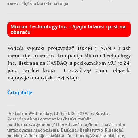
research/Kratka istraživanja
Micron Technology Inc. – Sjajni bilansi i prst na
obaraču
Vodeći svjetski proizvođač DRAM i NAND Flash
memorije, američka kompanija Micron Technology
Inc., listirana na NASDAQ-u pod oznakom MU, je 24.
juna, poslije kraja trgovačkog dana, objavila
najnovije finansijske izvještaje.
Čitaj dalje
Posted on
Wednesday, 1 July 2026, 22:00
by
Bife.ba
Posted in
About companies/banks/public
institutions/agencies / O preduzećima/bankama/javnim
ustanovama/agencijama
,
Banking/Bankarstvo
,
Financial
markets/Finansijska tržišta
,
For thinking/Za razmišljanje
,