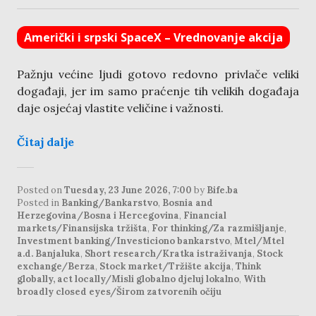
Američki i srpski SpaceX – Vrednovanje akcija
Pažnju većine ljudi gotovo redovno privlače veliki
događaji, jer im samo praćenje tih velikih događaja
daje osjećaj vlastite veličine i važnosti.
Čitaj dalje
Posted on
Tuesday, 23 June 2026, 7:00
by
Bife.ba
Posted in
Banking/Bankarstvo
,
Bosnia and
Herzegovina/Bosna i Hercegovina
,
Financial
markets/Finansijska tržišta
,
For thinking/Za razmišljanje
,
Investment banking/Investiciono bankarstvo
,
Mtel/Mtel
a.d. Banjaluka
,
Short research/Kratka istraživanja
,
Stock
exchange/Berza
,
Stock market/Tržište akcija
,
Think
globally, act locally/Misli globalno djeluj lokalno
,
With
broadly closed eyes/Širom zatvorenih očiju