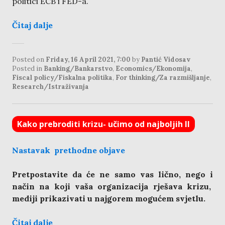
politici ECB i FED-a.
Čitaj dalje
Posted on
Friday, 16 April 2021, 7:00
by
Pantić Vidosav
Posted in
Banking/Bankarstvo
,
Economics/Ekonomija
,
Fiscal policy/Fiskalna politika
,
For thinking/Za razmišljanje
,
Research/Istraživanja
Kako prebroditi krizu- učimo od najboljih II
Nastavak prethodne objave
Pretpostavite da će ne samo vas lično, nego i
način na koji vaša organizacija rješava krizu,
mediji prikazivati u najgorem mogućem svjetlu.
Čitaj dalje