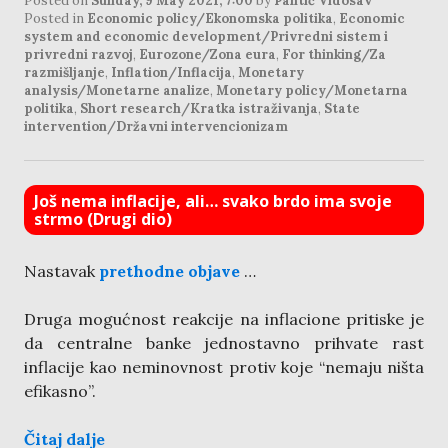
Posted on
Sunday, 9 May 2021, 7:00
by
Pantić Vidosav
Posted in
Economic policy/Ekonomska politika
,
Economic
system and economic development/Privredni sistem i
privredni razvoj
,
Eurozone/Zona eura
,
For thinking/Za
razmišljanje
,
Inflation/Inflacija
,
Monetary
analysis/Monetarne analize
,
Monetary policy/Monetarna
politika
,
Short research/Kratka istraživanja
,
State
intervention/Državni intervencionizam
Još nema inflacije, ali… svako brdo ima svoje
strmo (Drugi dio)
Nastavak
prethodne objave
…
Druga mogućnost reakcije na inflacione pritiske je
da centralne banke jednostavno prihvate rast
inflacije kao neminovnost protiv koje “nemaju ništa
efikasno”.
Čitaj dalje