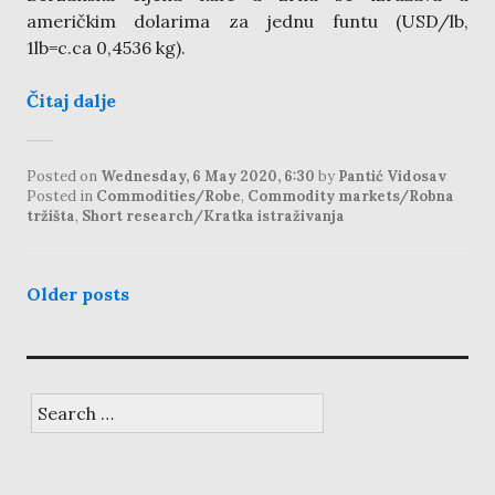
američkim dolarima za jednu funtu (USD/lb,
1lb=c.ca 0,4536 kg).
Čitaj dalje
Posted on
Wednesday, 6 May 2020, 6:30
by
Pantić Vidosav
Posted in
Commodities/Robe
,
Commodity markets/Robna
tržišta
,
Short research/Kratka istraživanja
posts
Older posts
navigation
Search
for: