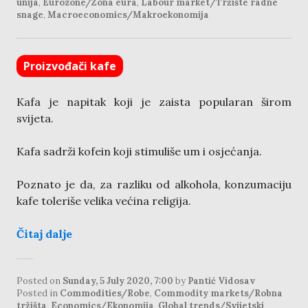
unija
,
Eurozone/Zona eura
,
Labour market/Tržište radne
snage
,
Macroeconomics/Makroekonomija
Proizvođači kafe
Kafa je napitak koji je zaista popularan širom
svijeta.
Kafa sadrži kofein koji stimuliše um i osjećanja.
Poznato je da, za razliku od alkohola, konzumaciju
kafe toleriše velika većina religija.
Čitaj dalje
Posted on
Sunday, 5 July 2020, 7:00
by
Pantić Vidosav
Posted in
Commodities/Robe
,
Commodity markets/Robna
tržišta
,
Economics/Ekonomija
,
Global trends/Svijetski