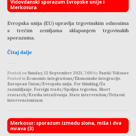
Vidovdanski sporazum Evropske unije i
Merkosura
Evropska unija (EU) upravlja trgovinskim odnosima
s trećim zemljama sklapanjem trgovinskih
sporazuma.
Čitaj dalje
Posted on
Sunday, 12 September 2021, 7:00
by
Pantić Vidosav
Posted in
Economic integrations/Ekonomske integracije
,
European Union/Evropska unija
,
For thinking/Za
razmišljanje
,
Foreign trade/Spoljna trgovina
,
Short
research/Kratka istraživanja
,
State intervention/Državni
intervencionizam
Merkosur: sporazum između slona, miša i dva
mrava (3)