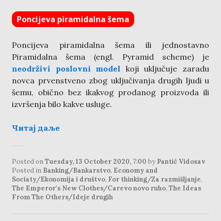
Poncijeva piramidalna šema
Poncijeva piramidalna šema ili jednostavno
Piramidalna šema (engl. Pyramid scheme) je
neodrživi poslovni model
koji uključuje zaradu
novca prvenstveno zbog uključivanja drugih ljudi u
šemu, obično bez ikakvog prodanog proizvoda ili
izvršenja bilo kakve usluge.
Читај даље
Posted on
Tuesday, 13 October 2020, 7:00
by
Pantić Vidosav
Posted in
Banking/Bankarstvo
,
Economy and
Sociaty/Ekonomija i društvo
,
For thinking/Za razmišljanje
,
The Emperor's New Clothes/Carevo novo ruho
,
The Ideas
From The Others/Ideje drugih