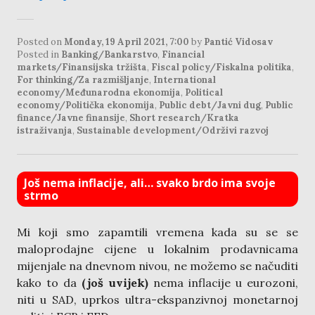
Posted on
Monday, 19 April 2021, 7:00
by
Pantić Vidosav
Posted in
Banking/Bankarstvo
,
Financial
markets/Finansijska tržišta
,
Fiscal policy/Fiskalna politika
,
For thinking/Za razmišljanje
,
International
economy/Međunarodna ekonomija
,
Political
economy/Politička ekonomija
,
Public debt/Javni dug
,
Public
finance/Javne finansije
,
Short research/Kratka
istraživanja
,
Sustainable development/Održivi razvoj
Još nema inflacije, ali… svako brdo ima svoje
strmo
Mi koji smo zapamtili vremena kada su se se
maloprodajne cijene u lokalnim prodavnicama
mijenjale na dnevnom nivou, ne možemo se načuditi
kako to da
(još uvijek)
nema inflacije u eurozoni,
niti u SAD, uprkos ultra-ekspanzivnoj monetarnoj