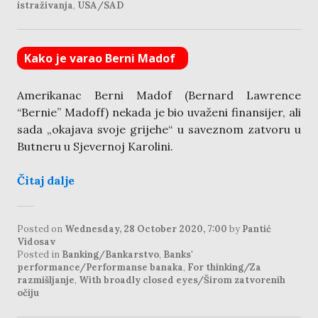
istraživanja
,
USA/SAD
Kako je varao Berni Madof
Amerikanac Berni Madof (Bernard Lawrence
“Bernie” Madoff) nekada je bio uvaženi finansijer, ali
sada „okajava svoje grijehe“ u saveznom zatvoru u
Butneru u Sjevernoj Karolini.
Čitaj dalje
Posted on
Wednesday, 28 October 2020, 7:00
by
Pantić
Vidosav
Posted in
Banking/Bankarstvo
,
Banks'
performance/Performanse banaka
,
For thinking/Za
razmišljanje
,
With broadly closed eyes/Širom zatvorenih
očiju