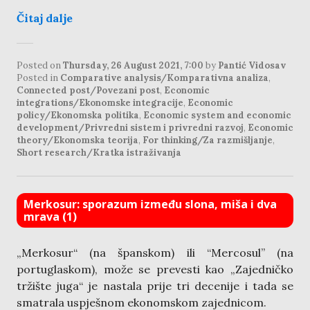
Čitaj dalje
Posted on
Thursday, 26 August 2021, 7:00
by
Pantić Vidosav
Posted in
Comparative analysis/Komparativna analiza
,
Connected post/Povezani post
,
Economic
integrations/Ekonomske integracije
,
Economic
policy/Ekonomska politika
,
Economic system and economic
development/Privredni sistem i privredni razvoj
,
Economic
theory/Ekonomska teorija
,
For thinking/Za razmišljanje
,
Short research/Kratka istraživanja
Merkosur: sporazum između slona, miša i dva
mrava (1)
„Merkosur“ (na španskom) ili “Mercosul” (na
portuglaskom), može se prevesti kao „Zajedničko
tržište juga“ je nastala prije tri decenije i tada se
smatrala uspješnom ekonomskom zajednicom.