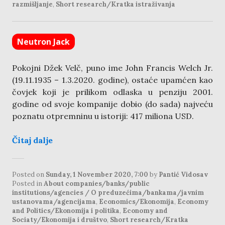
razmišljanje
,
Short research/Kratka istraživanja
Neutron Jack
Pokojni Džek Velč, puno ime John Francis Welch Jr.
(19.11.1935 – 1.3.2020. godine), ostaće upamćen kao
čovjek koji je prilikom odlaska u penziju 2001.
godine od svoje kompanije dobio (do sada) najveću
poznatu otpremninu u istoriji: 417 miliona USD.
Čitaj dalje
Posted on
Sunday, 1 November 2020, 7:00
by
Pantić Vidosav
Posted in
About companies/banks/public
institutions/agencies / O preduzećima/bankama/javnim
ustanovama/agencijama
,
Economics/Ekonomija
,
Economy
and Politics/Ekonomija i politika
,
Economy and
Sociaty/Ekonomija i društvo
,
Short research/Kratka