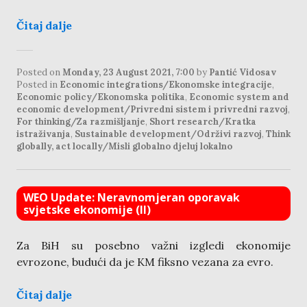
Čitaj dalje
Posted on
Monday, 23 August 2021, 7:00
by
Pantić Vidosav
Posted in
Economic integrations/Ekonomske integracije
,
Economic policy/Ekonomska politika
,
Economic system and
economic development/Privredni sistem i privredni razvoj
,
For thinking/Za razmišljanje
,
Short research/Kratka
istraživanja
,
Sustainable development/Održivi razvoj
,
Think
globally, act locally/Misli globalno djeluj lokalno
WEO Update: Neravnomjeran oporavak
svjetske ekonomije (II)
Za BiH su posebno važni izgledi ekonomije
evrozone, budući da je KM fiksno vezana za evro.
Čitaj dalje