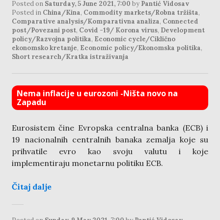
Posted on
Saturday, 5 June 2021, 7:00
by
Pantić Vidosav
Posted in
China/Kina
,
Commodity markets/Robna tržišta
,
Comparative analysis/Komparativna analiza
,
Connected
post/Povezani post
,
Covid -19/ Korona virus
,
Development
policy/Razvojna politika
,
Economic cycle/Ciklično
ekonomsko kretanje
,
Economic policy/Ekonomska politika
,
Short research/Kratka istraživanja
Nema inflacije u eurozoni -Ništa novo na
Zapadu
Eurosistem čine Evropska centralna banka (ECB) i
19 nacionalnih centralnih banaka zemalja koje su
prihvatile evro kao svoju valutu i koje
implementiraju monetarnu politiku ECB.
Čitaj dalje