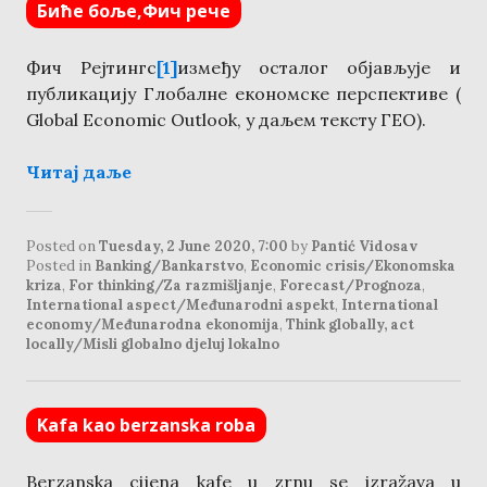
Биће боље,Фич рече
Фич Рејтингс
[1]
између осталог објављује и
публикацију Глобалне економске перспективе (
Global Economic Outlook, у даљем тексту ГЕО).
Читај даље
Posted on
Tuesday, 2 June 2020, 7:00
by
Pantić Vidosav
Posted in
Banking/Bankarstvo
,
Economic crisis/Ekonomska
kriza
,
For thinking/Za razmišljanje
,
Forecast/Prognoza
,
International aspect/Međunarodni aspekt
,
International
economy/Međunarodna ekonomija
,
Think globally, act
locally/Misli globalno djeluj lokalno
Kafa kao berzanska roba
Berzanska cijena kafe u zrnu se izražava u