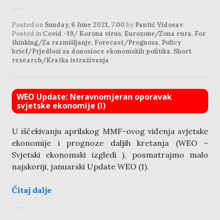
Posted on
Sunday, 6 June 2021, 7:00
by
Pantić Vidosav
Posted in
Covid -19/ Korona virus
,
Eurozone/Zona eura
,
For
thinking/Za razmišljanje
,
Forecast/Prognoza
,
Policy
brief/Prjedlozi za donosioce ekonomskih politika
,
Short
research/Kratka istraživanja
WEO Update: Neravnomjeran oporavak
svjetske ekonomije (I)
U iščekivanju aprilskog MMF-ovog viđenja svjetske
ekonomije i prognoze daljih kretanja (WEO –
Svjetski ekonomski izgledi ), posmatrajmo malo
najskoriji, januarski Update WEO (1).
Čitaj dalje