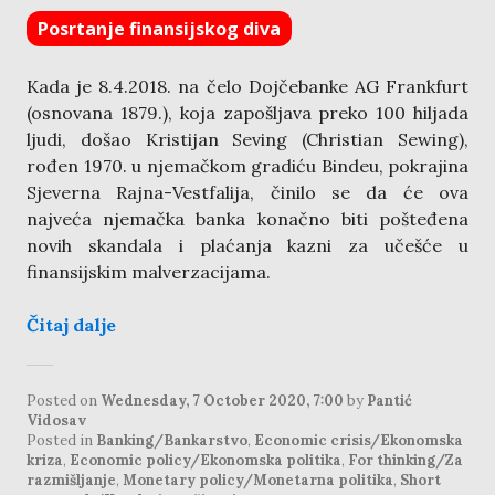
Posrtanje finansijskog diva
Kada je 8.4.2018. na čelo Dojčebanke AG Frankfurt
(osnovana 1879.), koja zapošljava preko 100 hiljada
ljudi, došao Kristijan Seving (Christian Sewing),
rođen 1970. u njemačkom gradiću Bindeu, pokrajina
Sjeverna Rajna-Vestfalija, činilo se da će ova
najveća njemačka banka konačno biti pošteđena
novih skandala i plaćanja kazni za učešće u
finansijskim malverzacijama.
Čitaj dalje
Posted on
Wednesday, 7 October 2020, 7:00
by
Pantić
Vidosav
Posted in
Banking/Bankarstvo
,
Economic crisis/Ekonomska
kriza
,
Economic policy/Ekonomska politika
,
For thinking/Za
razmišljanje
,
Monetary policy/Monetarna politika
,
Short