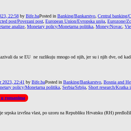
23, 22:58
by
Bife.ba
Posted in
Banking/Bankarstvo
,
Central banking/C
ted post/Povezani post
,
European Union/Evropska unija
,
Eurozone/Zo
tarne analize
,
Monetary policy/Monetarna politika
,
Money/Novac
,
Vie
kazivali da se EU ne razlikuju mnogo od njih, jer su i njih dve, od ka
 2023, 22:41
by
Bife.ba
Posted in
Banking/Bankarstvo
,
Bosnia and He
etary policy/Monetarna politika
,
Serbia/Srbija
,
Short research/Kratka i
o u romanima
e srpska izvršna vlast, po uzoru na Republiku Hrvatsku (RH) predložil