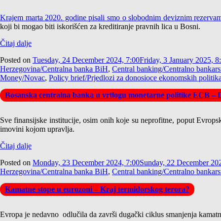
Krajem marta 2020. godine pisali smo o slobodnim deviznim rezerva
koji bi mogao biti iskorišćen za kreditiranje pravnih lica u Bosni.
Čitaj dalje
Posted on
Tuesday, 24 December 2024, 7:00
Friday, 3 January 2025, 8
Herzegovina/Centralna banka BiH
,
Central banking/Centralno bankars
Money/Novac
,
Policy brief/Prjedlozi za donosioce ekonomskih politik
Bosanska centralna banka u vrtlogu monetarne politike ECB – 
Sve finansijske institucije, osim onih koje su neprofitne, poput Evrops
imovini kojom upravlja.
Čitaj dalje
Posted on
Monday, 23 December 2024, 7:00
Sunday, 22 December 202
Herzegovina/Centralna banka BiH
,
Central banking/Centralno bankars
Kamatne stope u eurozoni – Kraj termidorskog terora?
Evropa je nedavno odlučila da završi dugački ciklus smanjenja kamatnih