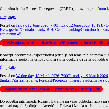
Centralna banka Bosne i Hercegovine (CBBH) je u svom
prolećnom k
Čitaj dalje
Posted on
Friday, 12 June 2026, 7:00
Friday, 12 June 2026, 18:19
by
B
Herzegovina/Centralna banka BiH
,
Central banking/Centralno bankars
zatvorenih očiju
Očekivanja na međubankarskom tržištu novca u formi Euribora
Koncept očekivanja (expectations) jedan je od temeljnih pojmova 
informacija, nego i na osnovu onoga što se očekuje da će se dogoditi u b
Čitaj dalje
Posted on
Wednesday, 18 March 2026, 7:00
Thursday, 19 March 2026,
thinking/Za razmišljanje
,
Forecast/Prognoza
,
Interest rate/Kamatne sto
Geopolitički rizici iz ekonomske perspektive – Prijetnje i čin
Do početka rata između Rusije i Ukrajine na vezu političkih rizika na
nedavni napadi Sjedinjenih Američkih Država i Izraela na Iran, ponovo 