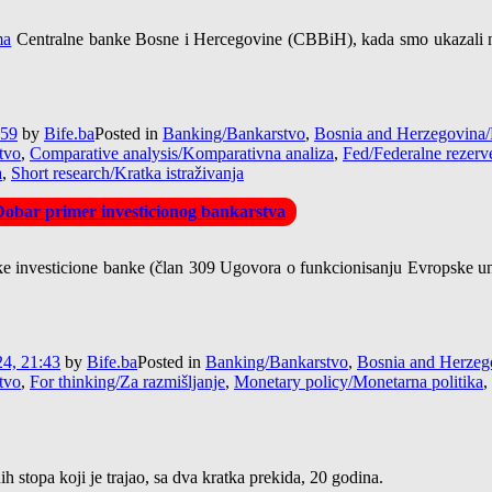
ma
Centralne banke Bosne i Hercegovine (CBBiH), kada smo ukazali n
:59
by
Bife.ba
Posted in
Banking/Bankarstvo
,
Bosnia and Herzegovina/
tvo
,
Comparative analysis/Komparativna analiza
,
Fed/Federalne rezerv
a
,
Short research/Kratka istraživanja
Dobar primer investicionog bankarstva
ke investicione banke (član 309 Ugovora o funkcionisanju Evropske unije
4, 21:43
by
Bife.ba
Posted in
Banking/Bankarstvo
,
Bosnia and Herzeg
tvo
,
For thinking/Za razmišljanje
,
Monetary policy/Monetarna politika
,
 stopa koji je trajao, sa dva kratka prekida, 20 godina.