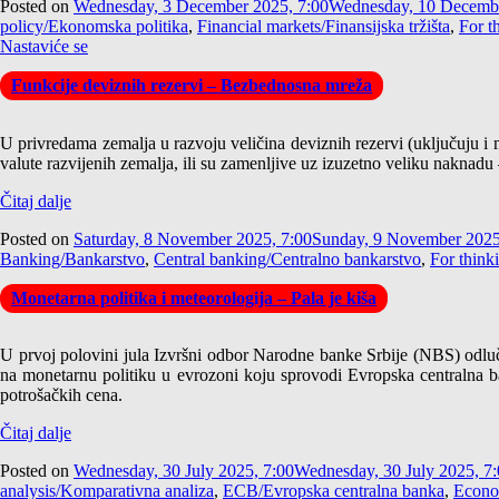
Posted on
Wednesday, 3 December 2025, 7:00
Wednesday, 10 Decembe
policy/Ekonomska politika
,
Financial markets/Finansijska tržišta
,
For t
Nastaviće se
Funkcije deviznih rezervi – Bezbednosna mreža
U privredama zemalja u razvoju veličina deviznih rezervi (uključuju i 
valute razvijenih zemalja, ili su zamenljive uz izuzetno veliku naknadu 
Čitaj dalje
Posted on
Saturday, 8 November 2025, 7:00
Sunday, 9 November 2025
Banking/Bankarstvo
,
Central banking/Centralno bankarstvo
,
For think
Monetarna politika i meteorologija – Pala je kiša
U prvoj polovini jula Izvršni odbor Narodne banke Srbije (NBS) odluč
na monetarnu politiku u evrozoni koju sprovodi Evropska centralna ba
potrošačkih cena.
Čitaj dalje
Posted on
Wednesday, 30 July 2025, 7:00
Wednesday, 30 July 2025, 7
analysis/Komparativna analiza
,
ECB/Evropska centralna banka
,
Econo