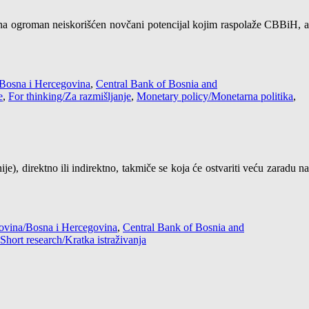
a ogroman neiskorišćen novčani potencijal kojim raspolaže CBBiH, 
Bosna i Hercegovina
,
Central Bank of Bosnia and
e
,
For thinking/Za razmišljanje
,
Monetary policy/Monetarna politika
,
), direktno ili indirektno, takmiče se koja će ostvariti veću zaradu na
ovina/Bosna i Hercegovina
,
Central Bank of Bosnia and
Short research/Kratka istraživanja