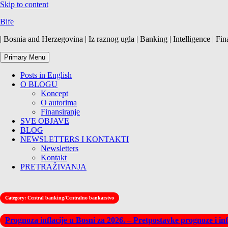
Skip to content
Bife
| Bosnia and Herzegovina | Iz raznog ugla | Banking | Intelligence | Fin
Primary Menu
Posts in English
O BLOGU
Koncept
O autorima
Finansiranje
SVE OBJAVE
BLOG
NEWSLETTERS I KONTAKTI
Newsletters
Kontakt
PRETRAŽIVANJA
Category:
Central banking/Centralno bankarstvo
Prognoza inflacije u Bosni za 2026. – Pretpostavke prognoze i in