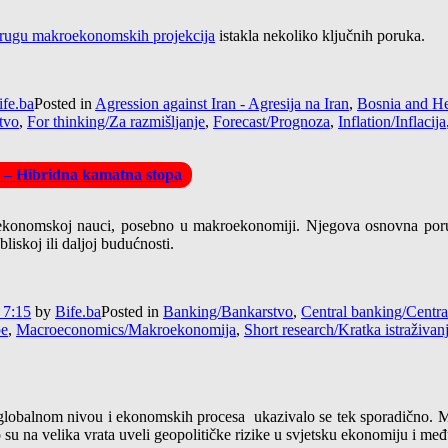
rugu makroekonomskih projekcija
istakla nekoliko ključnih poruka.
ife.ba
Posted in
Agression against Iran - Agresija na Iran
,
Bosnia and He
tvo
,
For thinking/Za razmišljanje
,
Forecast/Prognoza
,
Inflation/Inflacija
 – Hibridna kamatna stopa
u ekonomskoj nauci, posebno u makroekonomiji. Njegova osnovna po
liskoj ili daljoj budućnosti.
 7:15
by
Bife.ba
Posted in
Banking/Bankarstvo
,
Central banking/Centra
pe
,
Macroeconomics/Makroekonomija
,
Short research/Kratka istraživan
 globalnom nivou i ekonomskih procesa ukazivalo se tek sporadično. Me
su na velika vrata uveli geopolitičke rizike u svjetsku ekonomiju i međ