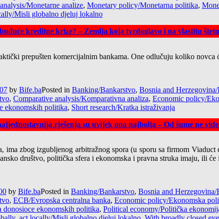
analysis/Monetarne analize
,
Monetary policy/Monetarna politika
,
Mone
cally/Misli globalno djeluj lokalno
buduće kreditne krize? – Zemlja koja tvrdoglavo i na vlastitu štet
aktički prepušten komercijalnim bankama. One odlučuju koliko novca će
:07
by
Bife.ba
Posted in
Banking/Bankarstvo
,
Bosnia and Herzegovina/
tvo
,
Comparative analysis/Komparativna analiza
,
Economic policy/Eko
ce ekonomskih politika
,
Short research/Kratka istraživanja
jjednostavnija rješenja su uvijek ona najbolja – Od šume ne vide
a, ima zbog izgubljenog arbitražnog spora (u sporu sa firmom Viaduct
ansko društvo, politička sfera i ekonomska i pravna struka imaju, ili će
00
by
Bife.ba
Posted in
Banking/Bankarstvo
,
Bosnia and Herzegovina/
tvo
,
ECB/Evropska centralna banka
,
Economic policy/Ekonomska poli
za donosioce ekonomskih politika
,
Political economy/Politička ekonomij
bally, act locally/Misli globalno djeluj lokalno
,
With broadly closed eye