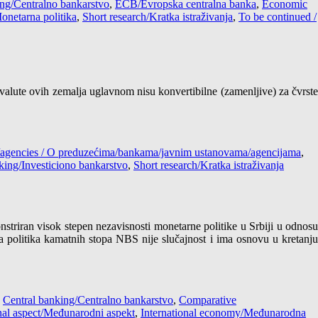
ing/Centralno bankarstvo
,
ECB/Evropska centralna banka
,
Economic
onetarna politika
,
Short research/Kratka istraživanja
,
To be continued /
 valute ovih zemalja uglavnom nisu konvertibilne (zamenljive) za čvrste
s/agencies / O preduzećima/bankama/javnim ustanovama/agencijama
,
king/Investiciono bankarstvo
,
Short research/Kratka istraživanja
triran visok stepen nezavisnosti monetarne politike u Srbiji u odnosu
a politika kamatnih stopa NBS nije slučajnost i ima osnovu u kretanju
,
Central banking/Centralno bankarstvo
,
Comparative
onal aspect/Međunarodni aspekt
,
International economy/Međunarodna