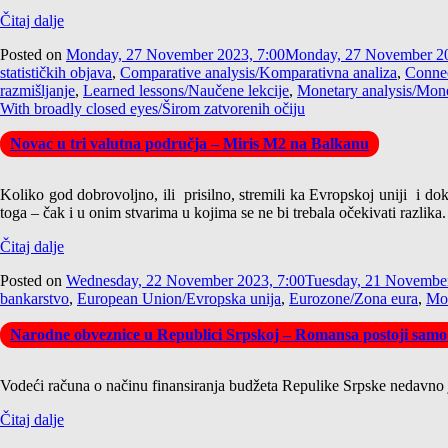
Čitaj dalje
Posted on
Monday, 27 November 2023, 7:00
Monday, 27 November 20
statističkih objava
,
Comparative analysis/Komparativna analiza
,
Connec
razmišljanje
,
Learned lessons/Naučene lekcije
,
Monetary analysis/Mone
With broadly closed eyes/Širom zatvorenih očiju
Novac u tri valutna područja – Miris M2 na Balkanu
Koliko god dobrovoljno, ili prisilno, stremili ka Evropskoj uniji i do
toga – čak i u onim stvarima u kojima se ne bi trebala očekivati razlika.
Čitaj dalje
Posted on
Wednesday, 22 November 2023, 7:00
Tuesday, 21 November
bankarstvo
,
European Union/Evropska unija
,
Eurozone/Zona eura
,
Mon
Narodne obveznice u Republici Srpskoj – Romansa postoji sam
Vodeći računa o načinu finansiranja budžeta Repulike Srpske nedavno j
Čitaj dalje