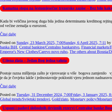
Kamatna stopa na šestomjesečne trezorske zapise – Bez bilo kak
Kada bi veličina javnog duga bila jedina determinanta kreditnog rejti
od većine zemalja u eurozoni.
Čitaj dalje
Posted on
Sunday, 23 March 2025, 7:00
Sunday, 6 April 2025, 7:11
by
banka BiH
,
Central banking/Centralno bankarstvo
,
Financial markets/Fi
Emperor's New Clothes/Carevo novo ruho
,
The others about Bosnia/
Cijena zlata – Jedan Bog jedna valuta
Postoje razna mišljenja zašto je vjerovanje u više bogova zamjenilo v
je da je čovjeku lakše i jednostavnije pokloniti vjeru jednom nadnaravn
Čitaj dalje
Posted on
Tuesday, 31 December 2024, 7:00
Friday, 3 January 2025, 8
Global trends/Svijetski trendovi
,
Gold/zlato
,
Monetary policy/Monetarna
Usponi i padovi slobodnih deviznih rezervi Centralne banke Bosn