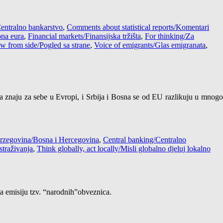
entralno bankarstvo
,
Comments about statistical reports/Komentari
na eura
,
Financial markets/Finansijska tržišta
,
For thinking/Za
w from side/Pogled sa strane
,
Voice of emigrants/Glas emigranata
,
da znaju za sebe u Evropi, i Srbija i Bosna se od EU razlikuju u mnogo
rzegovina/Bosna i Hercegovina
,
Central banking/Centralno
straživanja
,
Think globally, act locally/Misli globalno djeluj lokalno
a emisiju tzv. “narodnih”obveznica.