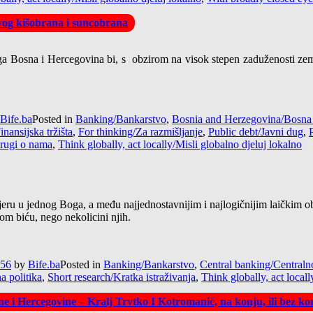
vog kišobrana i suncobrana
nga Bosna i Hercegovina bi, s obzirom na visok stepen zaduženosti zema
Bife.ba
Posted in
Banking/Bankarstvo
,
Bosnia and Herzegovina/Bosna
nansijska tržišta
,
For thinking/Za razmišljanje
,
Public debt/Javni dug
,
Drugi o nama
,
Think globally, act locally/Misli globalno djeluj lokalno
jeru u jednog Boga, a među najjednostavnijim i najlogičnijim laičkim o
om biću, nego nekolicini njih.
:56
by
Bife.ba
Posted in
Banking/Bankarstvo
,
Central banking/Centraln
 politika
,
Short research/Kratka istraživanja
,
Think globally, act locall
e i Hercegovine – Kralj Trvtko I Kotromanić, na konju, ili bez ko