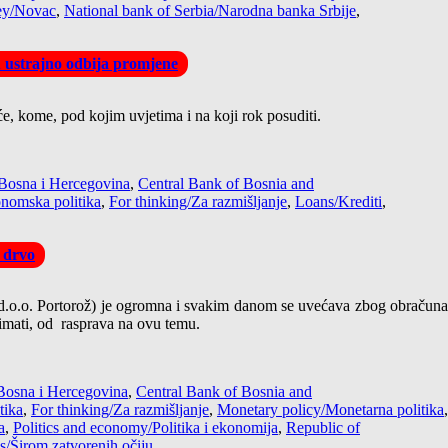
y/Novac
,
National bank of Serbia/Narodna banka Srbije
,
u ustrajno odbija promjene
, kome, pod kojim uvjetima i na koji rok posuditi.
Bosna i Hercegovina
,
Central Bank of Bosnia and
nomska politika
,
For thinking/Za razmišljanje
,
Loans/Krediti
,
 drvo
 d.o.o. Portorož) je ogromna i svakim danom se uvećava zbog obračuna
 imati, od rasprava na ovu temu.
Bosna i Hercegovina
,
Central Bank of Bosnia and
tika
,
For thinking/Za razmišljanje
,
Monetary policy/Monetarna politika
,
a
,
Politics and economy/Politika i ekonomija
,
Republic of
s/Širom zatvorenih očiju