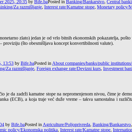
r 2025, 20:35
by
Bife.ba
Posted in
Banking/Bankarstvo
,
Central bank
hinking/Za razmišljanje
,
Interest rate/Kamatne stope
,
Monetary policy/M
monetarno zlato) jedan je od vrlo bitnih ekonomskih pokazatelja, pošto
– proviziju (što obesmišljava koncept konvertibilnosti valute).
, 13:53
by
Bife.ba
Posted in
About companies/banks/public institution
ing/Za razmišljanje
,
Foreign exhange rate/Devizni kurs
,
Investment ban
io je da zadrži kamatne stope na nepromenjenom nivou, čime je demons
nka (ECB), a koja traje već duže vreme – takva samostalna i različit
:04
by
Bife.ba
Posted in
Agriculture/Poljoprivreda
,
Banking/Bankarstvo
mic policy/Ekonomska politika
,
Interest rate/Kamatne stope
,
Internati