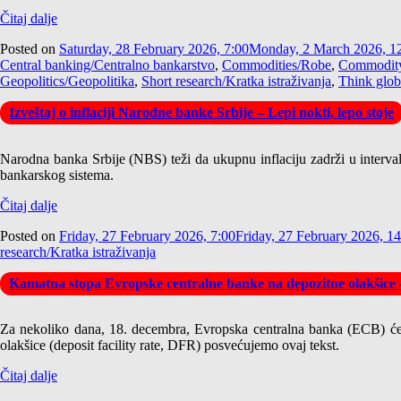
Čitaj dalje
Posted on
Saturday, 28 February 2026, 7:00
Monday, 2 March 2026, 1
Central banking/Centralno bankarstvo
,
Commodities/Robe
,
Commodity 
Geopolitics/Geopolitika
,
Short research/Kratka istraživanja
,
Think globa
Izveštaj o inflaciji Narodne banke Srbije – Lepi nokti, lepo stoje
Narodna banka Srbije (NBS) teži da ukupnu inflaciju zadrži u interva
bankarskog sistema.
Čitaj dalje
Posted on
Friday, 27 February 2026, 7:00
Friday, 27 February 2026, 1
research/Kratka istraživanja
Kamatna stopa Evropske centralne banke na depozitne olakšice –
Za nekoliko dana, 18. decembra, Evropska centralna banka (ECB) će po
olakšice (deposit facility rate, DFR) posvećujemo ovaj tekst.
Čitaj dalje