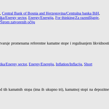
,
Central Bank of Bosnia and Herzegovina/Centralna banka BiH
,
ika/Energy sector
,
Energy/Energija
,
For thinking/Za razmišljanje
,
/Širom zatvorenih očiju
tvaruje promenama referentne kamatne stope i regulisanjem likvidnosti
ika/Energy sector
,
Energy/Energija
,
Inflation/Inflacija
,
Short
 tih kamatnih stopa (ima ih ukupno tri), kamatnoj stopi na depozitne