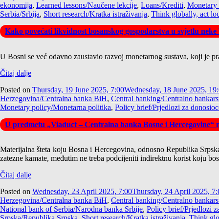
ekonomija
,
Learned lessons/Naučene lekcije
,
Loans/Krediti
,
Monetary 
Serbia/Srbija
,
Short research/Kratka istraživanja
,
Think globally, act lo
Kako povećati likvidnost bosanskog gospodarstva u svjetlu neke 
U Bosni se već odavno zaustavio razvoj monetarnog sustava, koji je pr
Čitaj dalje
Posted on
Thursday, 19 June 2025, 7:00
Wednesday, 18 June 2025, 19
Herzegovina/Centralna banka BiH
,
Central banking/Centralno bankars
Monetary policy/Monetarna politika
,
Policy brief/Prjedlozi za donosio
U predmetu „Viaduct – Centralna banka Bosne i Hercegovine“ na
Materijalna šteta koju Bosna i Hercegovina, odnosno Republika Srpsk
zatezne kamate, međutim ne treba podcijeniti indirektnu korist koju bos
Čitaj dalje
Posted on
Wednesday, 23 April 2025, 7:00
Thursday, 24 April 2025, 7:
Herzegovina/Centralna banka BiH
,
Central banking/Centralno bankars
National bank of Serbia/Narodna banka Srbije
,
Policy brief/Prjedlozi 
Srpska/Republika Srpska
,
Short research/Kratka istraživanja
,
Think glo