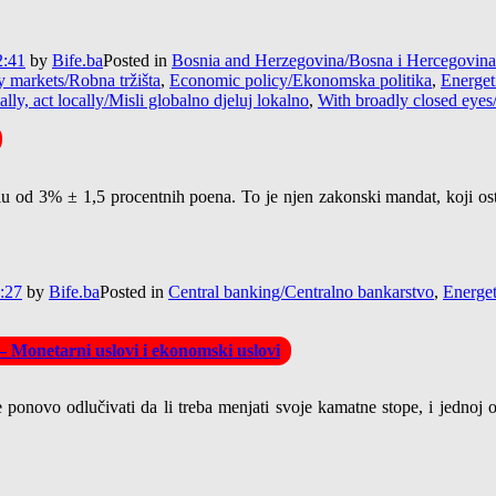
2:41
by
Bife.ba
Posted in
Bosnia and Herzegovina/Bosna i Hercegovina
markets/Robna tržišta
,
Economic policy/Ekonomska politika
,
Energet
lly, act locally/Misli globalno djeluj lokalno
,
With broadly closed eyes
lu od 3% ± 1,5 procentnih poena. To je njen zakonski mandat, koji os
4:27
by
Bife.ba
Posted in
Central banking/Centralno bankarstvo
,
Energet
 Monetarni uslovi i ekonomski uslovi
novo odlučivati da li treba menjati svoje kamatne stope, i jednoj od