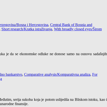
rzegovina/Bosna i Hercegovina
,
Central Bank of Bosnia and
,
Short research/Kratka istraživanja
,
With broadly closed eyes/Širom
ruka je da se ekonomske odluke ne donose samo na osnovu sadašnjih
lno bankarstvo
,
Comparative analysis/Komparativna analiza
,
For
ja
đutim, serija sukoba koja je potom uslijedila na Bliskom istoku, kao i
unarodne finansije.