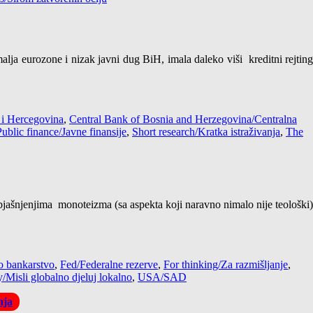
lja eurozone i nizak javni dug BiH, imala daleko viši kreditni rejting
 i Hercegovina
,
Central Bank of Bosnia and Herzegovina/Centralna
Public finance/Javne finansije
,
Short research/Kratka istraživanja
,
The
bjašnjenjima monoteizma (sa aspekta koji naravno nimalo nije teološki)
o bankarstvo
,
Fed/Federalne rezerve
,
For thinking/Za razmišljanje
,
y/Misli globalno djeluj lokalno
,
USA/SAD
nja