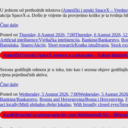
U jednom od prethodnih tekstova (
Američki i srpski SpaceX – Vrednov
akcija SpaceX-a. Došlo je vrijeme da provjerimo koliko je ta tvrdnja bi
Čitaj dalje
Posted on
Thursday, 6 August 2026, 7:00
Thursday, 6 August 2026, 12
Artificial intelligence/Vještačka inteligencija
,
Banking/Bankarstvo
,
Bos
Banjaluka
,
Shares/Akcije
,
Short research/Kratka istraživanja
,
Stock ex
Američki i srpski SpaceX ponovo u raskoraku – Nakon jutarnje
Sezona godišnjih odmora je u toku, isto kao i sezona objave godišnjih iz
cijena pojedinačnih aktiva.
Čitaj dalje
Posted on
Wednesday, 5 August 2026, 7:00
Wednesday, 5 August 2026
Banking/Bankarstvo
,
Bosnia and Herzegovina/Bosna i Hercegovina
,
F
act locally/Misli globalno djeluj lokalno
,
With broadly closed eyes/Širo
Različiti načini izračunavanja fer cene Rheinmetall AG – Hijer