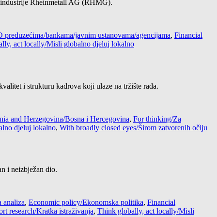
ne industrije Rheinmetall AG (RHMG).
 / O preduzećima/bankama/javnim ustanovama/agencijama
,
Financial
lly, act locally/Misli globalno djeluj lokalno
litet i strukturu kadrova koji ulaze na tržište rada.
nia and Herzegovina/Bosna i Hercegovina
,
For thinking/Za
alno djeluj lokalno
,
With broadly closed eyes/Širom zatvorenih očiju
an i neizbježan dio.
 analiza
,
Economic policy/Ekonomska politika
,
Financial
rt research/Kratka istraživanja
,
Think globally, act locally/Misli