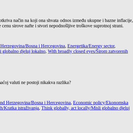
tkriva način na koji ona shvata odnos između ukupne i bazne inflacije,
enu sirove nafte i stvori nepodnošljive troškove suprotnoj strani.
 Herzegovina/Bosna i Hercegovina
,
Energetika/Energy sector
,
i globalno djeluj lokalno
,
With broadly closed eyes/Širom zatvorenih
ćoj valuti ne postoji nikakva razlika?
and Herzegovina/Bosna i Hercegovina
,
Economic policy/Ekonomska
ch/Kratka istraživanja
,
Think globally, act locally/Misli globalno djeluj