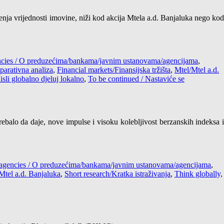
njenja vrijednosti imovine, niži kod akcija Mtela a.d. Banjaluka nego kod
encies / O preduzećima/bankama/javnim ustanovama/agencijama
,
arativna analiza
,
Financial markets/Finansijska tržišta
,
Mtel/Mtel a.d.
isli globalno djeluj lokalno
,
To be continued / Nastaviće se
trebalo da daje, nove impulse i visoku kolebljivost berzanskih indeksa i
s/agencies / O preduzećima/bankama/javnim ustanovama/agencijama
,
Mtel a.d. Banjaluka
,
Short research/Kratka istraživanja
,
Think globally,