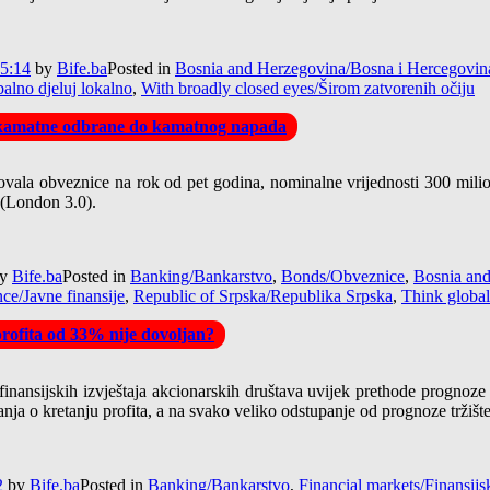
5:14
by
Bife.ba
Posted in
Bosnia and Herzegovina/Bosna i Hercegovin
balno djeluj lokalno
,
With broadly closed eyes/Širom zatvorenih očiju
d kamatne odbrane do kamatnog napada
ala obveznice na rok od pet godina, nominalne vrijednosti 300 miliona
 (London 3.0).
y
Bife.ba
Posted in
Banking/Bankarstvo
,
Bonds/Obveznice
,
Bosnia and
nce/Javne finansije
,
Republic of Srpska/Republika Srpska
,
Think globall
 profita od 33% nije dovoljan?
nansijskih izvještaja akcionarskih društava uvijek prethode prognoze o ra
anja o kretanju profita, a na svako veliko odstupanje od prognoze tržišt
2
by
Bife.ba
Posted in
Banking/Bankarstvo
,
Financial markets/Finansijsk