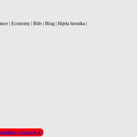
ance | Economy | Bife | Blog | Bijela hronika |
Banjaluka i SpaceX-a