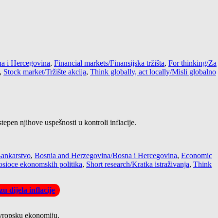
a i Hercegovina
,
Financial markets/Finansijska tržišta
,
For thinking/Za
,
Stock market/Tržište akcija
,
Think globally, act locally/Misli globalno
pen njihove uspešnosti u kontroli inflacije.
ankarstvo
,
Bosnia and Herzegovina/Bosna i Hercegovina
,
Economic
nosioce ekonomskih politika
,
Short research/Kratka istraživanja
,
Think
 dijela inflacije
evropsku ekonomiju.