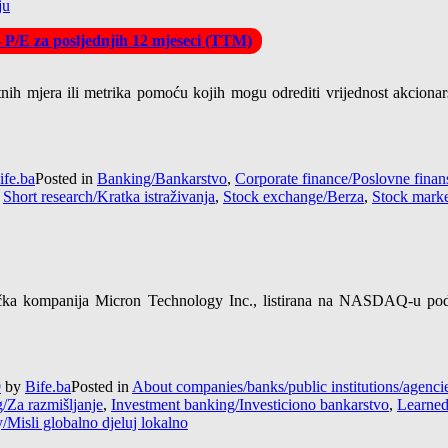
ju
– P/E za posljednjih 12 mjeseci (TTM)
tnih mjera ili metrika pomoću kojih mogu odrediti vrijednost akcionar
ife.ba
Posted in
Banking/Bankarstvo
,
Corporate finance/Poslovne finans
,
Short research/Kratka istraživanja
,
Stock exchange/Berza
,
Stock market
a kompanija Micron Technology Inc., listirana na NASDAQ-u pod o
9
by
Bife.ba
Posted in
About companies/banks/public institutions/agen
g/Za razmišljanje
,
Investment banking/Investiciono bankarstvo
,
Learned
y/Misli globalno djeluj lokalno