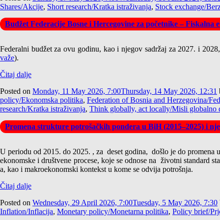
Shares/Akcije
,
Short research/Kratka istraživanja
,
Stock exchange/Ber
Budžet Federacije Bosne i Hercegovine za početnike – Fiskalna 
Federalni budžet za ovu godinu, kao i njegov sadržaj za 2027. i 2028, 
važe
).
Čitaj dalje
Posted on
Monday, 11 May 2026, 7:00
Thursday, 14 May 2026, 12:31
policy/Ekonomska politika
,
Federation of Bosnia and Herzegovina/Fed
research/Kratka istraživanja
,
Think globally, act locally/Misli globalno 
Promena strukture potrošačkih pondera u BiH (2015–2025) i nj
U periodu od 2015. do 2025. , za deset godina, došlo je do promena u s
ekonomske i društvene procese, koje se odnose na životni standard st
a, kao i makroekonomski kontekst u kome se odvija potrošnja.
Čitaj dalje
Posted on
Wednesday, 29 April 2026, 7:00
Tuesday, 5 May 2026, 7:30
Inflation/Inflacija
,
Monetary policy/Monetarna politika
,
Policy brief/Pr