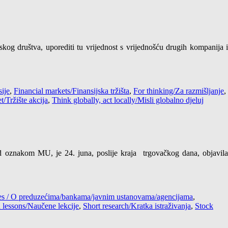
skog društva, uporediti tu vrijednost s vrijednošću drugih kompanija i
ije
,
Financial markets/Finansijska tržišta
,
For thinking/Za razmišljanje
,
/Tržište akcija
,
Think globally, act locally/Misli globalno djeluj
znakom MU, je 24. juna, poslije kraja trgovačkog dana, objavila
cies / O preduzećima/bankama/javnim ustanovama/agencijama
,
 lessons/Naučene lekcije
,
Short research/Kratka istraživanja
,
Stock