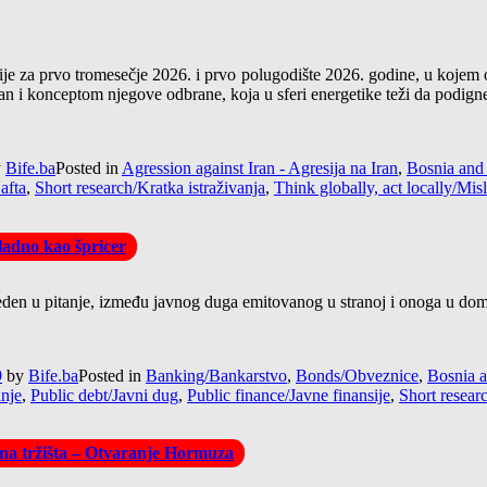
je za prvo tromesečje 2026. i prvo polugodište 2026. godine, u kojem o
 i konceptom njegove odbrane, koja u sferi energetike teži da podigne c
y
Bife.ba
Posted in
Agression against Iran - Agresija na Iran
,
Bosnia and
afta
,
Short research/Kratka istraživanja
,
Think globally, act locally/Misl
ladno kao špricer
veden u pitanje, između javnog duga emitovanog u stranoj i onoga u doma
9
by
Bife.ba
Posted in
Banking/Bankarstvo
,
Bonds/Obveznice
,
Bosnia 
anje
,
Public debt/Javni dug
,
Public finance/Javne finansije
,
Short resear
obna tržišta – Otvaranje Hormuza