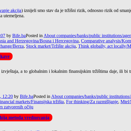
anje akcija
) iznijeli smo stav da je tržišni rizik, odnosno rizik od sma
la utemeljena.
:07
by
Bife.ba
Posted in
About companies/banks/public institutions/ag
nia and Herzegovina/Bosna i Hercegovina
,
Comparative analysis/Komp
change/Berza
,
Stock market/Tržište akcija
,
Think globally, act locally/M
 kave
vještaja, a to globalnim i lokalnim finansijskim tržištima daje, ili bi 
, 12:20
by
Bife.ba
Posted in
About companies/banks/public institution
inancial markets/Finansijska tržišta
,
For thinking/Za razmišljanje
,
Mtel/
m zatvorenih očiju
arhija metoda vrednovanja