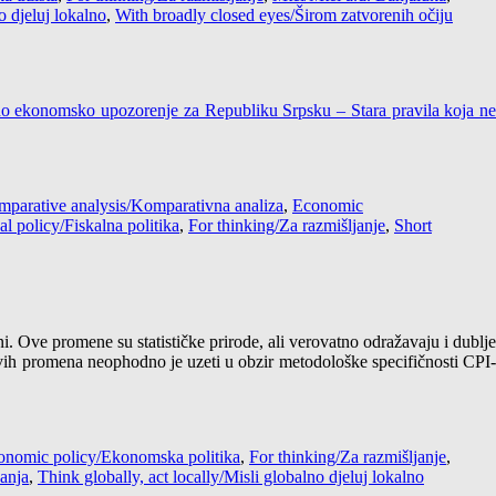
o djeluj lokalno
,
With broadly closed eyes/Širom zatvorenih očiju
no ekonomsko upozorenje za Republiku Srpsku – Stara pravila koja ne
parative analysis/Komparativna analiza
,
Economic
al policy/Fiskalna politika
,
For thinking/Za razmišljanje
,
Short
 Ove promene su statističke prirode, ali verovatno odražavaju i dublje
vih promena neophodno je uzeti u obzir metodološke specifičnosti CPI-
onomic policy/Ekonomska politika
,
For thinking/Za razmišljanje
,
vanja
,
Think globally, act locally/Misli globalno djeluj lokalno