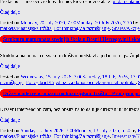
Pre tačno 11 meseci vrednovali smo, kroz osnovne alate f
undamentaln
Čitaj dalje
Posted on
Monday, 20 July 2026, 7:00
Monday, 20 July 2026, 7:55
by
markets/Finansijska tržišta
,
For thinking/Za razmišljanje
,
Shares/Akcije
Struktura maturanata srednjih škola u Bosni i Hercegovini i ekon
Struktura maturanata u svakom društvu predstavlja jedan od najvažnijih 
Čitaj dalje
Posted on
Wednesday, 15 July 2026, 7:00
Saturday, 18 July 2026, 17:0
razmišljanje
,
Policy brief/Prjedlozi za donosioce ekonomskih politika
,
Državni intervencionizam na finansijskom tržištu – Promjena pra
Državni intervencionizam, bez obzira na to da li je direktan ili indirek
Čitaj dalje
Posted on
Sunday, 12 July 2026, 7:00
Monday, 13 July 2026, 6:50
by
B
markets/Finansijska tržišta
,
For thinking/Za razmišljanje
,
Interest rate/