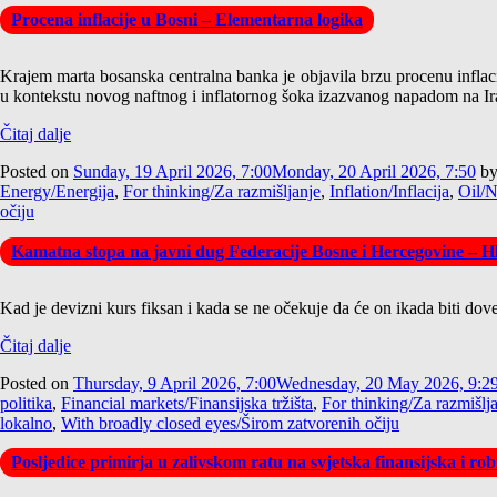
Procena inflacije u Bosni – Elementarna logika
Krajem marta bosanska centralna banka je objavila brzu procenu inflaci
u kontekstu novog naftnog i inflatornog šoka izazvanog napadom na Iran
Čitaj dalje
Posted on
Sunday, 19 April 2026, 7:00
Monday, 20 April 2026, 7:50
b
Energy/Energija
,
For thinking/Za razmišljanje
,
Inflation/Inflacija
,
Oil/N
očiju
Kamatna stopa na javni dug Federacije Bosne i Hercegovine – H
Kad je devizni kurs fiksan i kada se ne očekuje da će on ikada biti do
Čitaj dalje
Posted on
Thursday, 9 April 2026, 7:00
Wednesday, 20 May 2026, 9:2
politika
,
Financial markets/Finansijska tržišta
,
For thinking/Za razmišlj
lokalno
,
With broadly closed eyes/Širom zatvorenih očiju
Posljedice primirja u zalivskom ratu na svjetska finansijska i r