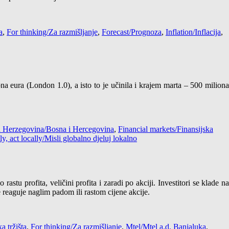
a
,
For thinking/Za razmišljanje
,
Forecast/Prognoza
,
Inflation/Inflacija
,
 eura (London 1.0), a isto to je učinila i krajem marta – 500 miliona
 Herzegovina/Bosna i Hercegovina
,
Financial markets/Finansijska
y, act locally/Misli globalno djeluj lokalno
stu profita, veličini profita i zaradi po akciji. Investitori se klade na
e reaguje naglim padom ili rastom cijene akcije.
a tržišta
,
For thinking/Za razmišljanje
,
Mtel/Mtel a.d. Banjaluka
,