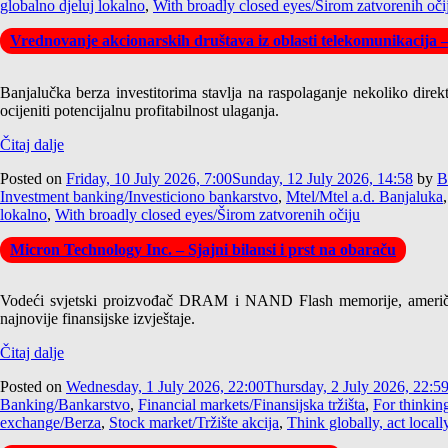
globalno djeluj lokalno
,
With broadly closed eyes/Širom zatvorenih oči
Vrednovanje akcionarskih društava iz oblasti telekomunikacija 
Banjalučka berza investitorima stavlja na raspolaganje nekoliko direk
ocijeniti potencijalnu profitabilnost ulaganja.
Čitaj dalje
Posted on
Friday, 10 July 2026, 7:00
Sunday, 12 July 2026, 14:58
by
B
Investment banking/Investiciono bankarstvo
,
Mtel/Mtel a.d. Banjaluka
lokalno
,
With broadly closed eyes/Širom zatvorenih očiju
Micron Technology Inc. – Sjajni bilansi i prst na obaraču
Vodeći svjetski proizvođač DRAM i NAND Flash memorije, američk
najnovije finansijske izvještaje.
Čitaj dalje
Posted on
Wednesday, 1 July 2026, 22:00
Thursday, 2 July 2026, 22:5
Banking/Bankarstvo
,
Financial markets/Finansijska tržišta
,
For thinkin
exchange/Berza
,
Stock market/Tržište akcija
,
Think globally, act locall