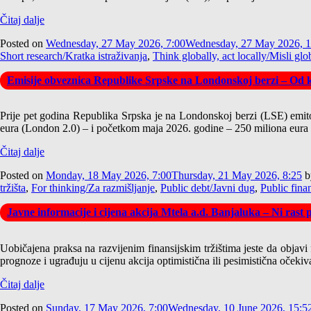
Čitaj dalje
Posted on
Wednesday, 27 May 2026, 7:00
Wednesday, 27 May 2026, 1
Short research/Kratka istraživanja
,
Think globally, act locally/Misli glo
Emisije obveznica Republike Srpske na Londonskoj berzi – O
Prije pet godina Republika Srpska je na Londonskoj berzi (LSE) emitov
eura (London 2.0) – i početkom maja 2026. godine – 250 miliona eura
Čitaj dalje
Posted on
Monday, 18 May 2026, 7:00
Thursday, 21 May 2026, 8:25
b
tržišta
,
For thinking/Za razmišljanje
,
Public debt/Javni dug
,
Public fina
Javne informacije i cijena akcija Mtela a.d. Banjaluka – Ni rast
Uobičajena praksa na razvijenim finansijskim tržištima jeste da objavi fi
prognoze i ugrađuju u cijenu akcija optimistična ili pesimistična očekiv
Čitaj dalje
Posted on
Sunday, 17 May 2026, 7:00
Wednesday, 10 June 2026, 15:5