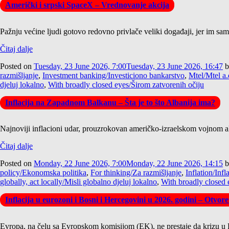
Američki i srpski SpaceX – Vrednovanje akcija
Pažnju većine ljudi gotovo redovno privlače veliki događaji, jer im samo 
Čitaj dalje
Posted on
Tuesday, 23 June 2026, 7:00
Tuesday, 23 June 2026, 16:47
b
razmišljanje
,
Investment banking/Investiciono bankarstvo
,
Mtel/Mtel a.
djeluj lokalno
,
With broadly closed eyes/Širom zatvorenih očiju
Inflacija na Zapadnom Balkanu – Šta je to što Albanija ima?
Najnoviji inflacioni udar, prouzrokovan američko-izraelskom vojnom akc
Čitaj dalje
Posted on
Monday, 22 June 2026, 7:00
Monday, 22 June 2026, 14:15
b
policy/Ekonomska politika
,
For thinking/Za razmišljanje
,
Inflation/Infl
globally, act locally/Misli globalno djeluj lokalno
,
With broadly closed 
Inflacija u eurozoni i Bosni i Hercegovini u 2026. godini – Otvor
Evropa, na čelu sa Evropskom komisijom (EK), ne prestaje da krizu u P