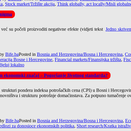
za
,
Stock market/Tržište akcija
,
Think globally, act locally/Misli globaln
enigma
već su počeli proizvoditi negativne efekte (vidjeti tekst
Jedno skrive
by
Bife.ba
Posted in
Bosnia and Herzegovina/Bosna i Hercegovina
,
Com
eracija Bosne i Hercegovine
,
Financial markets/Finansijska tržišta
,
Fisc
djeluj lokalno
en ekonomski značaj – Pogoršanje životnog standarda?
trukturi pondera indeksa potrošačkih cena (CPI) u Bosni i Hercegovini.
anovništva i strukturu potrošnje domaćinstava. Za potpuno tumačenje o
by
Bife.ba
Posted in
Bosnia and Herzegovina/Bosna i Hercegovina
,
Ec
jedlozi za donosioce ekonomskih politika
,
Short research/Kratka istraži