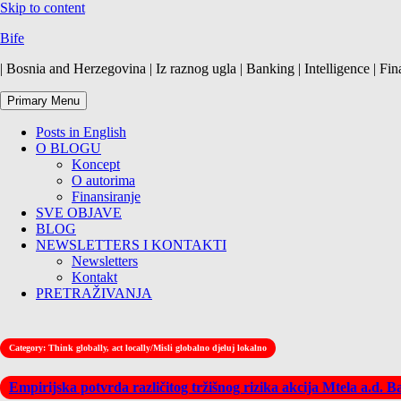
Skip to content
Bife
| Bosnia and Herzegovina | Iz raznog ugla | Banking | Intelligence | Fin
Primary Menu
Posts in English
O BLOGU
Koncept
O autorima
Finansiranje
SVE OBJAVE
BLOG
NEWSLETTERS I KONTAKTI
Newsletters
Kontakt
PRETRAŽIVANJA
Category:
Think globally, act locally/Misli globalno djeluj lokalno
Empirijska potvrda različitog tržišnog rizika akcija Mtela a.d. 