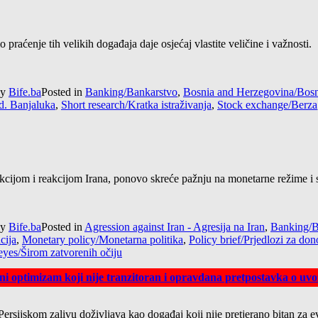
praćenje tih velikih događaja daje osjećaj vlastite veličine i važnosti.
y
Bife.ba
Posted in
Banking/Bankarstvo
,
Bosnia and Herzegovina/Bosn
d. Banjaluka
,
Short research/Kratka istraživanja
,
Stock exchange/Berza
ijom i reakcijom Irana, ponovo skreće pažnju na monetarne režime i ste
y
Bife.ba
Posted in
Agression against Iran - Agresija na Iran
,
Banking/B
acija
,
Monetary policy/Monetarna politika
,
Policy brief/Prjedlozi za do
eyes/Širom zatvorenih očiju
eni optimizam koji nije tranzitoran i opravdana pretpostavka o uvozu
ersijskom zalivu doživljava kao događaj koji nije pretjerano bitan za 