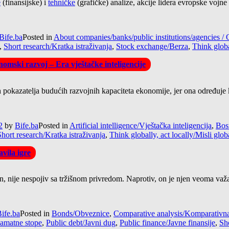
e
(finansijske) i
tehničke
(grafičke) analize, akcije lidera evropske voj
Bife.ba
Posted in
About companies/banks/public institutions/agencies
,
Short research/Kratka istraživanja
,
Stock exchange/Berza
,
Think globa
omski razvoj – Era vještačke inteligencije
pokazatelja budućih razvojnih kapaciteta ekonomije, jer ona određuje kva
2
by
Bife.ba
Posted in
Artificial intelligence/Vještačka inteligencija
,
Bos
Short research/Kratka istraživanja
,
Think globally, act locally/Misli glob
vila igre
tan, nije nespojiv sa tržišnom privredom. Naprotiv, on je njen veoma važ
ife.ba
Posted in
Bonds/Obveznice
,
Comparative analysis/Komparativna
Kamatne stope
,
Public debt/Javni dug
,
Public finance/Javne finansije
,
Sho