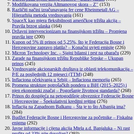
Modifikovana verzija Altmanovog skora – Z′′
(153)
Različiti načini izračunavanja fer cene Rheinmetall AG –
Hijerarhija metoda vrednovanja
(161)
SpaceX kao mjera fleksibilnosti američkog tržišta akcija –
Pravila brzog ulaska
(164)
Državni intervencionizam na finansijskom tržištu – Promjena
pravila igre
(200)
Kupon od 5% ili prinos od 5,25%, što je Federacija Bosne i
Hercegovine zapravo platila? – Konačni uvjeti emisije
(226)
Micron Technology Inc. – Sjajni bilansi i prst na obaraču
(229)
Zarade na finansijskom tržištu Republike Srpske – Ukupan
prinos
(245)
Vrednovanje akcionarskih društava iz oblasti telekomunikacija –
P/E za posljednjih 12 mjeseci (TTM)
(248)
Inflaciona očekivanja u Srbiji – Inflaciona memorija
(265)
Promena strukture potrošačkih pondera u BiH (2015–2025) i
njen ekonomski značaj – Pogoršanje životnog standarda?
(268)
Prinos do dospijeća na petogodišnje obveznice Federacije Bosne
i Hercegovine – Špekulativni kreditni rejting
(276)
Inflacija na Zapadnom Balkanu – Šta je to što Albanija ima?
(284)
Budžet Federacije Bosne i Hercegovine za početnike – Fiskalna
enigma
(292)
Javne informacije i cijena akcija Mtela a.d. Banjaluka – Ni rast
profita od 33% nije dovoljan?
(293)