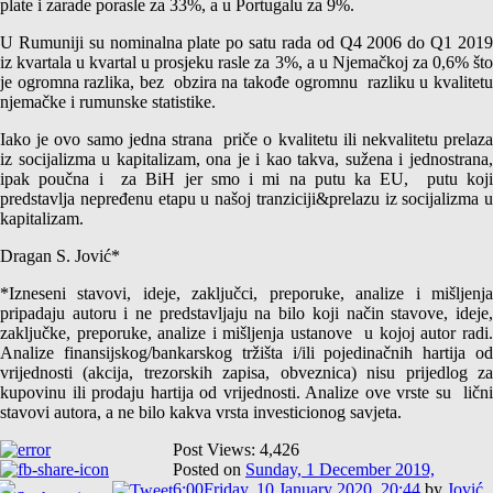
plate i zarade porasle za 33%, a u Portugalu za 9%.
U Rumuniji su nominalna plate po satu rada od Q4 2006 do Q1 2019
iz kvartala u kvartal u prosjeku rasle za 3%, a u Njemačkoj za 0,6% što
je ogromna razlika, bez obzira na takođe ogromnu razliku u kvalitetu
njemačke i rumunske statistike.
Iako je ovo samo jedna strana priče o kvalitetu ili nekvalitetu prelaza
iz socijalizma u kapitalizam, ona je i kao takva, sužena i jednostrana,
ipak poučna i za BiH jer smo i mi na putu ka EU, putu koji
predstavlja nepređenu etapu u našoj tranziciji&prelazu iz socijalizma u
kapitalizam.
Dragan S. Jović*
*Izneseni stavovi, ideje, zaključci, preporuke, analize i mišljenja
pripadaju autoru i ne predstavljaju na bilo koji način stavove, ideje,
zaključke, preporuke, analize i mišljenja ustanove u kojoj autor radi.
Analize finansijskog/bankarskog tržišta i/ili pojedinačnih hartija od
vrijednosti (akcija, trezorskih zapisa, obveznica) nisu prijedlog za
kupovinu ili prodaju hartija od vrijednosti. Analize ove vrste su lični
stavovi autora, a ne bilo kakva vrsta investicionog savjeta.
Post Views:
4,426
Posted on
Sunday, 1 December 2019,
6:00
Friday, 10 January 2020, 20:44
by
Jović