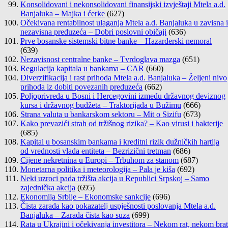
Konsolidovani i nekonsolidovani finansijski izvještaji Mtela a.d.
Banjaluka – Majka i ćerke
(627)
Očekivana rentabilnost ulaganja Mtela a.d. Banjaluka u zavisna i
nezavisna preduzeća – Dobri poslovni običaji
(636)
Prve bosanske sistemski bitne banke – Hazarderski nemoral
(639)
Nezavisnost centralne banke – Tvrdoglava mazga
(651)
Regulacija kapitala u bankama – CAR
(660)
Diverzifikacija i rast prihoda Mtela a.d. Banjaluka – Željeni nivo
prihoda iz dobiti povezanih preduzeća
(662)
Poljoprivreda u Bosni i Hercegovini između državnog deviznog
kursa i državnog budžeta – Traktorijada u Bužimu
(666)
Strana valuta u bankarskom sektoru – Mit o Sizifu
(673)
Kako prevazići strah od tržišnog rizika? – Kao virusi i bakterije
(685)
Kapital u bosanskim bankama i kreditni rizik dužničkih hartija
od vrednosti vlada entiteta – Bezrizični tretman
(686)
Cijene nekretnina u Europi – Trbuhom za stanom
(687)
Monetarna politika i meteorologija – Pala je kiša
(692)
Neki uzroci pada tržišta akcija u Republici Srpskoj – Samo
zajednička akcija
(695)
Ekonomija Srbije – Ekonomske sankcije
(696)
Čista zarada kao pokazatelj uspješnosti poslovanja Mtela a.d.
Banjaluka – Zarada čista kao suza
(699)
Rata u Ukrajini i očekivanja investitora – Nekom rat, nekom brat