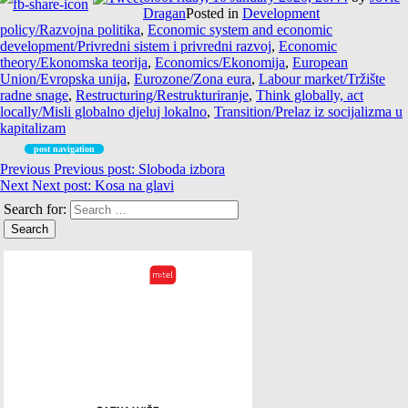
Dragan
Posted in
Development
policy/Razvojna politika
,
Economic system and economic
development/Privredni sistem i privredni razvoj
,
Economic
theory/Ekonomska teorija
,
Economics/Ekonomija
,
European
Union/Evropska unija
,
Eurozone/Zona eura
,
Labour market/Tržište
radne snage
,
Restructuring/Restrukturiranje
,
Think globally, act
locally/Misli globalno djeluj lokalno
,
Transition/Prelaz iz socijalizma u
kapitalizam
post navigation
Previous
Previous post:
Sloboda izbora
Next
Next post:
Kosa na glavi
Search for: