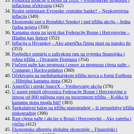
Prognoza inflacije u Bosni za 2026. – Pretpostavke prognoze i
inflaciona očekivanja
(342)
Realni optimizam Evropske centralne banke? – Neukorenjena
inflacija
(349)
Ekonomski rast u Republici Srpskoj i pad tržišta akcija – Jedna
čudna pojava
(350)
Kamatna stopa na javni dug Federacije Bosne i Hercegovine –
Hladno kao špricer
(352)
Inflacija u Hrvatskoj – Ako američka čizma stupi na iransko tlo
(353)
Posljedice primirja u zalivskom ratu na svjetska finansijska i
robna tržišta – Otvaranje Hormuza
(354)
Fjučersi nafte kao prognoza i osnov za prognozu cijena nafte –
Contango i Backwardation
(360)
Očekivanja na međubankarskom tržištu novca u formi Euribora
– Hibridna kamatna stopa
(362)
Američki i srpski SpaceX – Vrednovanje akcija
(378)
U susret emisiji obveznica Federacije Bosne i Hercegovine u
iznosu od 800 milijuna eura na inozemnom tržištu – Kolika bi
kamatna stopa mogla biti?
(383)
Špekulativni balon na tržištu stanogradnje – Iz perspektive tržišta
niskogradnje
(390)
Rast cijena nafte i akcize u Bosni i Hercegovini – Ako zatreba i
vječno
(412)
Ekonomska alhemija globalne ekonomije – Finansijski i