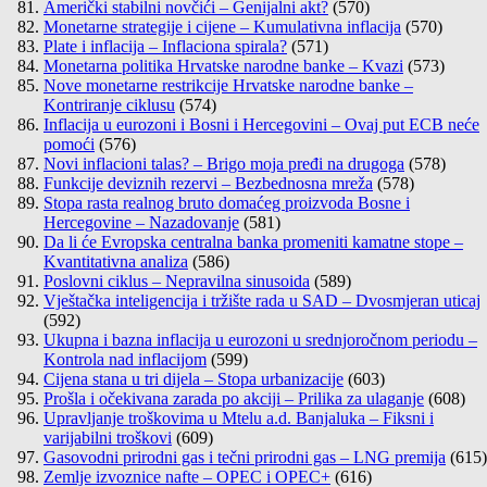
Američki stabilni novčići – Genijalni akt?
(570)
Monetarne strategije i cijene – Kumulativna inflacija
(570)
Plate i inflacija – Inflaciona spirala?
(571)
Monetarna politika Hrvatske narodne banke – Kvazi
(573)
Nove monetarne restrikcije Hrvatske narodne banke –
Kontriranje ciklusu
(574)
Inflacija u eurozoni i Bosni i Hercegovini – Ovaj put ECB neće
pomoći
(576)
Novi inflacioni talas? – Brigo moja pređi na drugoga
(578)
Funkcije deviznih rezervi – Bezbednosna mreža
(578)
Stopa rasta realnog bruto domaćeg proizvoda Bosne i
Hercegovine – Nazadovanje
(581)
Da li će Evropska centralna banka promeniti kamatne stope –
Kvantitativna analiza
(586)
Poslovni ciklus – Nepravilna sinusoida
(589)
Vještačka inteligencija i tržište rada u SAD – Dvosmjeran uticaj
(592)
Ukupna i bazna inflacija u eurozoni u srednjoročnom periodu –
Kontrola nad inflacijom
(599)
Cijena stana u tri dijela – Stopa urbanizacije
(603)
Prošla i očekivana zarada po akciji – Prilika za ulaganje
(608)
Upravljanje troškovima u Mtelu a.d. Banjaluka – Fiksni i
varijabilni troškovi
(609)
Gasovodni prirodni gas i tečni prirodni gas – LNG premija
(615)
Zemlje izvoznice nafte – OPEC i OPEC+
(616)