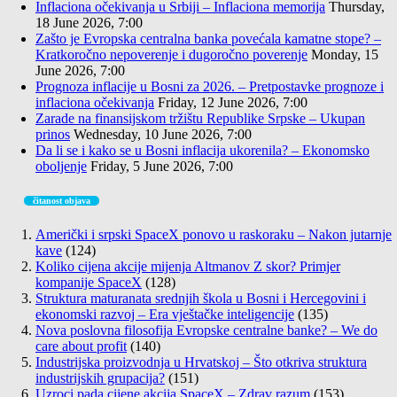
Inflaciona očekivanja u Srbiji – Inflaciona memorija
Thursday,
18 June 2026, 7:00
Zašto je Evropska centralna banka povećala kamatne stope? –
Kratkoročno nepoverenje i dugoročno poverenje
Monday, 15
June 2026, 7:00
Prognoza inflacije u Bosni za 2026. – Pretpostavke prognoze i
inflaciona očekivanja
Friday, 12 June 2026, 7:00
Zarade na finansijskom tržištu Republike Srpske – Ukupan
prinos
Wednesday, 10 June 2026, 7:00
Da li se i kako se u Bosni inflacija ukorenila? – Ekonomsko
oboljenje
Friday, 5 June 2026, 7:00
čitanost objava
Američki i srpski SpaceX ponovo u raskoraku – Nakon jutarnje
kave
(124)
Koliko cijena akcije mijenja Altmanov Z skor? Primjer
kompanije SpaceX
(128)
Struktura maturanata srednjih škola u Bosni i Hercegovini i
ekonomski razvoj – Era vještačke inteligencije
(135)
Nova poslovna filosofija Evropske centralne banke? – We do
care about profit
(140)
Industrijska proizvodnja u Hrvatskoj – Što otkriva struktura
industrijskih grupacija?
(151)
Uzroci pada cijene akcija SpaceX – Zdrav razum
(153)