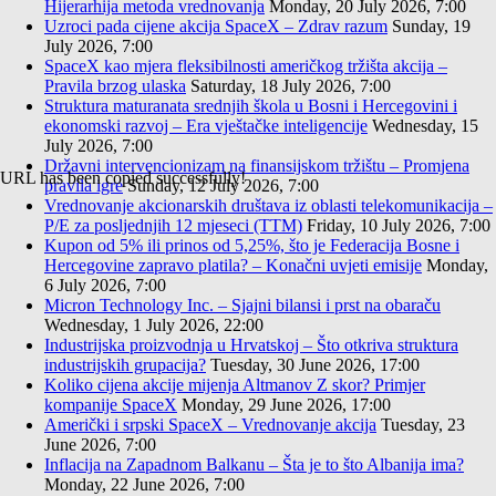
Hijerarhija metoda vrednovanja
Monday, 20 July 2026, 7:00
Uzroci pada cijene akcija SpaceX – Zdrav razum
Sunday, 19
July 2026, 7:00
SpaceX kao mjera fleksibilnosti američkog tržišta akcija –
Pravila brzog ulaska
Saturday, 18 July 2026, 7:00
Struktura maturanata srednjih škola u Bosni i Hercegovini i
ekonomski razvoj – Era vještačke inteligencije
Wednesday, 15
July 2026, 7:00
Državni intervencionizam na finansijskom tržištu – Promjena
URL has been copied successfully!
pravila igre
Sunday, 12 July 2026, 7:00
Vrednovanje akcionarskih društava iz oblasti telekomunikacija –
P/E za posljednjih 12 mjeseci (TTM)
Friday, 10 July 2026, 7:00
Kupon od 5% ili prinos od 5,25%, što je Federacija Bosne i
Hercegovine zapravo platila? – Konačni uvjeti emisije
Monday,
6 July 2026, 7:00
Micron Technology Inc. – Sjajni bilansi i prst na obaraču
Wednesday, 1 July 2026, 22:00
Industrijska proizvodnja u Hrvatskoj – Što otkriva struktura
industrijskih grupacija?
Tuesday, 30 June 2026, 17:00
Koliko cijena akcije mijenja Altmanov Z skor? Primjer
kompanije SpaceX
Monday, 29 June 2026, 17:00
Američki i srpski SpaceX – Vrednovanje akcija
Tuesday, 23
June 2026, 7:00
Inflacija na Zapadnom Balkanu – Šta je to što Albanija ima?
Monday, 22 June 2026, 7:00