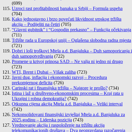
(699)
Uzroci rast profitabilnosti banaka u Srbiji – Formula uspeha
(704)
Kako jednostavno i brzo povećati likvidnost srpskog tržišta
akcija – Podijeliti na četiri
(705)
“Glavni gubitnik” i “Gospodin prekasno” – Funkcija očekivanja
(711)
Tržište rada u Europskoj uniji – Oglašena slobodna radna mjesta
(721)
Dobri i loši troškovi Mtela a.d. Banjaluka – Duh samoporicanja i
duh samopotvrđivanja
(722)
Promene u krivoj prinosa SAD – Ne valja ni jedno ni drugo
(723)
WTI, Brent i Dubai – Višak zaliha
(723)
Javni dug, inflacija i ekonomski razvoj – Procedura
prekomjernog deficita
(726)
Carinski rat i finansijska tržišta – Najgore je prošlo?
(734)
Istina i laž u društveno-ekonomskim procesima – Kraj rata u
Ukrajini i robna demokratija?
(742)
Otkupna cijena akcija Mtela a.d. Banjaluka – Veliki interval
(742)
Nekonsolidovani finansijski izvještaj Mtela a.d. Banjaluka za
2025.godinu – Liderska pozicija
(743)
Vrednovanje akcija i raspoloženje na tržištu akcija
telekomunikacionih društava – Dva neopravdana razočarenja