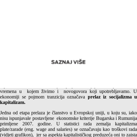
Tranzicija&Prelaz
Imenica “tranzicija” se rijetko prevodi na srpski jezik, jer se odomaćila.
Upotreba stranih ili tuđih riječi je jedna krajnje zanimljiva odlika
vremena u kojem živimo i novogovora koji upotrebljavamo. U
ekonomiji se pojmom tranzicija označava
prelaz iz socijalizma u
kapitalizam.
Jedna od etapa prelaza je članstvo u Evropskoj uniji, u koju su, iako
nisu ispunjavale postavljene ekonomske kriterije Bugarska i Rumunija
primljene 2007. godine. U statistici rada zemalja kapitalizma
plate/zarade (eng. wage and salaries) se označavaju kao troškovi rada
(vidjeti grafikon), jer sa aspekta kapitalističkog preduzeća oni to zaista