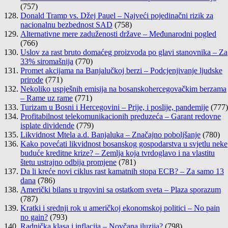
(757)
Donald Tramp vs. Džej Pauel – Najveći pojedinačni rizik za
nacionalnu bezbednost SAD
(758)
Alternativne mere zaduženosti države – Međunarodni pogled
(766)
Uslov za rast bruto domaćeg proizvoda po glavi stanovnika – Za
33% siromašnija
(770)
Promet akcijama na Banjalučkoj berzi – Podcjenjivanje ljudske
prirode
(771)
Nekoliko uspješnih emisija na bosanskohercegovačkim berzama
– Rame uz rame
(771)
Turizam u Bosni i Hercegovini – Prije, i poslije, pandemije
(777)
Profitabilnost telekomunikacionih preduzeća – Garant redovne
isplate dividende
(779)
Likvidnost Mtela a.d. Banjaluka – Značajno poboljšanje
(780)
Kako povećati likvidnost bosanskog gospodarstva u svjetlu neke
buduće kreditne krize? – Zemlja koja tvrdoglavo i na vlastitu
štetu ustrajno odbija promjene
(781)
Da li kreće novi ciklus rast kamatnih stopa ECB? – Za samo 13
dana
(786)
Američki bilans u trgovini sa ostatkom sveta – Plaza sporazum
(787)
Kratki i srednji rok u američkoj ekonomskoj politici – No pain
no gain?
(793)
Radnička klasa i inflacija – Novčana iluzija?
(798)