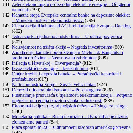
Zelena ekonomija u proizvodnji električne energije – Očigledni
napredak
(799)
Kamatna stopa Evropske centralne banke na depozitne olakšice
– Monetarni uslovi i ekonomski uslovi
(799)
Cijena akcija Rheinmetall AG i militarizacija Evrope – Backlog
(802)
Jedna srpska i jedna holandska firma – U očima povjerioca
(807)
Neizvjesnost na tržištu akcija – Nagrada investitorima
(809)
Zarada prije kamate i oporezivanja u Mtelu a.d. Banjaluka i
srodnim društvima – Neosnovana zabrinutost
(809)
Inflacija u Hrvatskoj – Divergencija?
(812)
Izvoz električne energije – Izvezi ili umri
(814)
Omjer kredita i depozita banaka – Prerađivački kapaciteti i
profitabilnost
(817)
Naftna industrija Srbije – Suviše velik i bitan
(824)
Depoziti u federalnim bankama – Po zaslugama
(826)
Finansiranje preduzeća u djelatnosti telekomunikacija – Potpuno
pogrešna percepcija izuzetno visoke zaduženosti
(838)
Ekonomski ciljevi (ne)prijateljskih država – Usluga za uslugu
(840)
Monetarna politika u Bosni i eurozoni – Uvoz inflacije i izvoz
elementarne pameti
(844)
Plaza sporazum 2.0 – Odbrambeni kišobran američkog Stevana
(844)