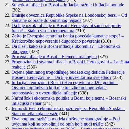
Superkor inflacija u Bosni – Inflacija tražnje i inflacija ponude
(302)
Emisije obveznica Republike Srpske na Londonskoj berzi – Od
kamatne odbrane do kamatnog napada
(307)
Da li je uzrok inflacije u Bosni i Hercegovini samo rat protiv
Irana? – Stalno visoka temperatura
(310)
Zašto je Evropska centralna banka povećala kamatne stope? –
Kratkoročno nepoverenje i dugoročno poverenje
(310)
Da li se i kako se u Bosni inflacija ukorenila? – Ekonomsko
oboljenje
(323)
Procena inflacije u Bosni – Elementarna logika
(325)
Prognozirana i stvarna inflacija u Bosni i Hercegovini – Lančana
reakcija
(330)
Ocjena planiranog trogodišnjeg budžetskog deficita Federacije
Bosne i Hercegovine – Da li je investitorima svejedno?
(333)
Inflacija u eurozoni i Bosni i Hercegovini u 2026. godini –
Otvoreni optimizam koji nije tranzitoran i opravdana
pretpostavka o uvozu dijela inflacije
(338)
Naftni šok i ekonomska politika u Bosni koje nema – Bosanski
inflacijski nemar
(341)
Jedno skriveno ekonomsko upozorenje za Republiku Srpsku –
Stara pravila koja ne važe
(341)
Dva potpuno različita modela društvene stanogradnje – Pod
uvjetima koji su povoljniji od onih koje nudi tržište
(342)