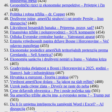
industrijski metal
(424)
Geopolitički rizici iz ekonomske perspektive – Prijetnje i čin
(438)
Politika i robna tržišta – dr. Copper
(439)
Društvene istine, američki strahovi i rat protiv Persije – Iran
disrupcija?
(440)
Likvidnost bosanskih banaka – Priprema, pozor, sad?
(447)
Finansijsko tržište i poluprovodnici – SOX kompanije
(454)
Odluka Evropske centralne banke – Vatrogasni aparat
(455)
Emisija vrijednosnih papira države Bosne i Hercegovine – Već
odavno punoljetan
(455)
Ekonomske posledice američkih teritorijalnih pretenzija prema
Grenlandu – Sell America?
(458)
Ekonomija sankcija i društveni nemiri u Iranu – Valutna kriza
(465)
Građevinska djelatnost u Bosni i Hercegovini u 2025. godini –
Stanovi, hale i infrastruktura
(467)
Hrvatska u eurozoni -Teorija i praksa
(477)
Vrednost američkog dolara – Sa jakog na slab režim?
(488)
Uzrok pada cijene zlata – Drveće ne raste do neba
(496)
Cene državnih obveznica – Pre i posle početka rata
(501)
Šta američko tržište akcija ima, a evropsko nema ? – Trump put
(503)
Da li će umjetna inteligencija zamijeniti Word i Excel? – AI
disrupcija
(510)