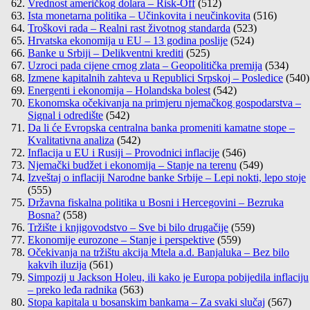
Vrednost američkog dolara – Risk-Off
(512)
Ista monetarna politika – Učinkovita i neučinkovita
(516)
Troškovi rada – Realni rast životnog standarda
(523)
Hrvatska ekonomija u EU – 13 godina poslije
(524)
Banke u Srbiji – Delikventni krediti
(525)
Uzroci pada cijene crnog zlata – Geopolitička premija
(534)
Izmene kapitalnih zahteva u Republici Srpskoj – Posledice
(540)
Energenti i ekonomija – Holandska bolest
(542)
Ekonomska očekivanja na primjeru njemačkog gospodarstva –
Signal i odredište
(542)
Da li će Evropska centralna banka promeniti kamatne stope –
Kvalitativna analiza
(542)
Inflacija u EU i Rusiji – Provodnici inflacije
(546)
Njemački budžet i ekonomija – Stanje na terenu
(549)
Izveštaj o inflaciji Narodne banke Srbije – Lepi nokti, lepo stoje
(555)
Državna fiskalna politika u Bosni i Hercegovini – Bezruka
Bosna?
(558)
Tržište i knjigovodstvo – Sve bi bilo drugačije
(559)
Ekonomije eurozone – Stanje i perspektive
(559)
Očekivanja na tržištu akcija Mtela a.d. Banjaluka – Bez bilo
kakvih iluzija
(561)
Simpozij u Jackson Holeu, ili kako je Europa pobijedila inflaciju
– preko leđa radnika
(563)
Stopa kapitala u bosanskim bankama – Za svaki slučaj
(567)