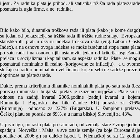
i jesu. Za radnika plata je prihod, ali statistika tržišta rada plate/zarade
posmatra iz ugla firme, a ne radnika.
Bilo kako bilo, dinamika troškova rada ili plata (kako je kome drago)
su jedan od pokazatelja sa tržišta rada ili tržišta radne snage. Evropska
statistika ih prati u okviru indeksa troškova rada (eng. Labour Costs
Index), a na osnovu ovoga indeksa se može izračunati stopa rasta plata
po satu rada i na osnovu njih ustanoviti jedan od kriterija uspješnosti
prelaza iz socijalizma u kapitalizam, sa aspekta radnika. Plate se mogu
posmatrati nominalno ili realno (korigovane za inflaciju), a u ovome
slučaju se radi o nominalnim veličinama koje u sebi ne sadrže poreze i
doprinose na plate/zarade.
Dakle, prema kriterijumu dinamike nominalnih plata po satu rada (bez
poreza) rumunski i bugarski prelaz je izuzetno uspješan. Plate su u
odnosu na zadnji kvartal 2006.godine (zadnji kvartal u kojem
Rumunija i Bugarska nisu bile članice EU) porasle za 316%
(Rumunija) odnosno za 227% (Bugarska). U šampionu prelaza,
Češkoj platu su porasle za 69%, a u nama bliskoj Sloveniji za 43%.
U prvu ligu, po rastu plata po satu rada, od zemalja stare Evrope jedino
spadaju Norveška i Malta, a sve ostale zemlje (za koje Eurostat daje
podatke od 2006.g.) su daleko ispod. U Njemačkoj su za 12 godina