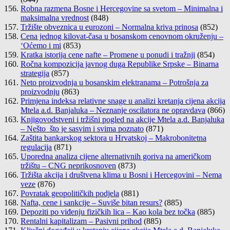
Robna razmena Bosne i Hercegovine sa svetom – Minimalna i
maksimalna vrednost
(848)
Tržište obveznica u eurozoni – Normalna kriva prinosa
(852)
Cena jednog kilovat-časa u bosanskom cenovnom okruženju –
‘Oćemo i mi
(853)
Kratka istorija cene nafte – Promene u ponudi i tražnji
(854)
Ročna kompozicija javnog duga Republike Srpske – Binarna
strategija
(857)
Neto proizvodnja u bosanskim elektranama – Potrošnja za
proizvodnju
(863)
Primjena indeksa relativne snage u analizi kretanja cijena akcija
Mtela a.d. Banjaluka – Neznanje oscilatora ne opravdava
(866)
Knjigovodstveni i tržišni pogled na akcije Mtela a.d. Banjaluka
– Nešto što je sasvim i svima poznato
(871)
Zaštita bankarskog sektora u Hrvatskoj – Makrobonitetna
regulacija
(871)
Uporedna analiza cijene alternativnih goriva na američkom
tržištu – CNG neprikosnoven
(873)
Tržišta akcija i društvena klima u Bosni i Hercegovini – Nema
veze
(876)
Povratak geopolitičkih podjela
(881)
Nafta, cene i sankcije – Suviše bitan resurs?
(885)
Depoziti po viđenju fizičkih lica – Kao kola bez točka
(885)
Rentalni kapitalizam – Pasivni prihod
(885)