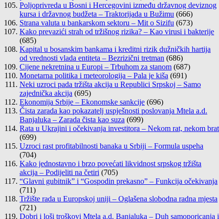
Poljoprivreda u Bosni i Hercegovini između državnog deviznog
kursa i državnog budžeta – Traktorijada u Bužimu
(666)
Strana valuta u bankarskom sektoru – Mit o Sizifu
(673)
Kako prevazići strah od tržišnog rizika? – Kao virusi i bakterije
(685)
Kapital u bosanskim bankama i kreditni rizik dužničkih hartija
od vrednosti vlada entiteta – Bezrizični tretman
(686)
Cijene nekretnina u Europi – Trbuhom za stanom
(687)
Monetarna politika i meteorologija – Pala je kiša
(691)
Neki uzroci pada tržišta akcija u Republici Srpskoj – Samo
zajednička akcija
(695)
Ekonomija Srbije – Ekonomske sankcije
(696)
Čista zarada kao pokazatelj uspješnosti poslovanja Mtela a.d.
Banjaluka – Zarada čista kao suza
(699)
Rata u Ukrajini i očekivanja investitora – Nekom rat, nekom brat
(699)
Uzroci rast profitabilnosti banaka u Srbiji – Formula uspeha
(704)
Kako jednostavno i brzo povećati likvidnost srpskog tržišta
akcija – Podijeliti na četiri
(705)
“Glavni gubitnik” i “Gospodin prekasno” – Funkcija očekivanja
(711)
Tržište rada u Europskoj uniji – Oglašena slobodna radna mjesta
(721)
Dobri i loši troškovi Mtela a.d. Banjaluka – Duh samoporicanja i