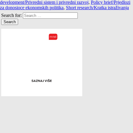
development/Privredni sistem i privredni razvoj
,
Policy brief/Prjedlozi
za donosioce ekonomskih politika
,
Short research/Kratka istraživanja
Search for: