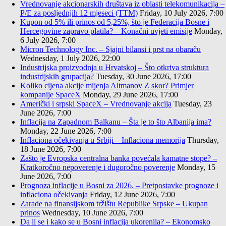
Vrednovanje akcionarskih društava iz oblasti telekomunikacija –
P/E za posljednjih 12 mjeseci (TTM)
Friday, 10 July 2026, 7:00
Kupon od 5% ili prinos od 5,25%, što je Federacija Bosne i
Hercegovine zapravo platila? – Konačni uvjeti emisije
Monday,
6 July 2026, 7:00
Micron Technology Inc. – Sjajni bilansi i prst na obaraču
Wednesday, 1 July 2026, 22:00
Industrijska proizvodnja u Hrvatskoj – Što otkriva struktura
industrijskih grupacija?
Tuesday, 30 June 2026, 17:00
Koliko cijena akcije mijenja Altmanov Z skor? Primjer
kompanije SpaceX
Monday, 29 June 2026, 17:00
Američki i srpski SpaceX – Vrednovanje akcija
Tuesday, 23
June 2026, 7:00
Inflacija na Zapadnom Balkanu – Šta je to što Albanija ima?
Monday, 22 June 2026, 7:00
Inflaciona očekivanja u Srbiji – Inflaciona memorija
Thursday,
18 June 2026, 7:00
Zašto je Evropska centralna banka povećala kamatne stope? –
Kratkoročno nepoverenje i dugoročno poverenje
Monday, 15
June 2026, 7:00
Prognoza inflacije u Bosni za 2026. – Pretpostavke prognoze i
inflaciona očekivanja
Friday, 12 June 2026, 7:00
Zarade na finansijskom tržištu Republike Srpske – Ukupan
prinos
Wednesday, 10 June 2026, 7:00
Da li se i kako se u Bosni inflacija ukorenila? – Ekonomsko