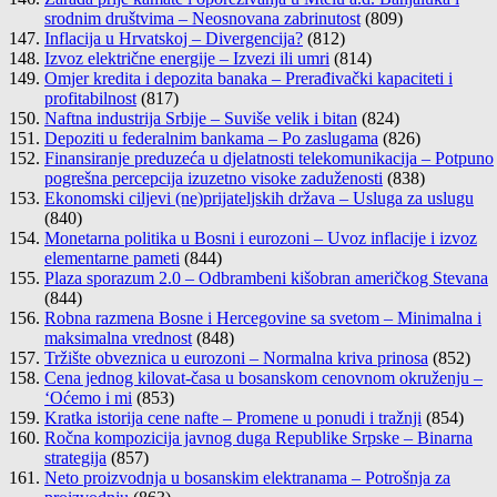
srodnim društvima – Neosnovana zabrinutost
(809)
Inflacija u Hrvatskoj – Divergencija?
(812)
Izvoz električne energije – Izvezi ili umri
(814)
Omjer kredita i depozita banaka – Prerađivački kapaciteti i
profitabilnost
(817)
Naftna industrija Srbije – Suviše velik i bitan
(824)
Depoziti u federalnim bankama – Po zaslugama
(826)
Finansiranje preduzeća u djelatnosti telekomunikacija – Potpuno
pogrešna percepcija izuzetno visoke zaduženosti
(838)
Ekonomski ciljevi (ne)prijateljskih država – Usluga za uslugu
(840)
Monetarna politika u Bosni i eurozoni – Uvoz inflacije i izvoz
elementarne pameti
(844)
Plaza sporazum 2.0 – Odbrambeni kišobran američkog Stevana
(844)
Robna razmena Bosne i Hercegovine sa svetom – Minimalna i
maksimalna vrednost
(848)
Tržište obveznica u eurozoni – Normalna kriva prinosa
(852)
Cena jednog kilovat-časa u bosanskom cenovnom okruženju –
‘Oćemo i mi
(853)
Kratka istorija cene nafte – Promene u ponudi i tražnji
(854)
Ročna kompozicija javnog duga Republike Srpske – Binarna
strategija
(857)
Neto proizvodnja u bosanskim elektranama – Potrošnja za