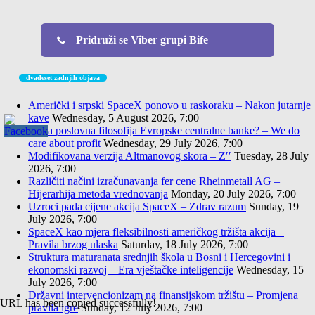
Pridruži se Viber grupi Bife
dvadeset zadnjih objava
Američki i srpski SpaceX ponovo u raskoraku – Nakon jutarnje
kave
Wednesday, 5 August 2026, 7:00
Nova poslovna filosofija Evropske centralne banke? – We do
care about profit
Wednesday, 29 July 2026, 7:00
Modifikovana verzija Altmanovog skora – Z′′
Tuesday, 28 July
2026, 7:00
Različiti načini izračunavanja fer cene Rheinmetall AG –
Hijerarhija metoda vrednovanja
Monday, 20 July 2026, 7:00
Uzroci pada cijene akcija SpaceX – Zdrav razum
Sunday, 19
July 2026, 7:00
SpaceX kao mjera fleksibilnosti američkog tržišta akcija –
Pravila brzog ulaska
Saturday, 18 July 2026, 7:00
Struktura maturanata srednjih škola u Bosni i Hercegovini i
ekonomski razvoj – Era vještačke inteligencije
Wednesday, 15
July 2026, 7:00
Državni intervencionizam na finansijskom tržištu – Promjena
URL has been copied successfully!
pravila igre
Sunday, 12 July 2026, 7:00