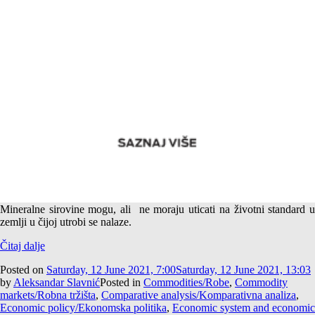
Author:
Aleksandar Slavnić
Prirodna bogatstva države Kongo – Blagodat ili prokletstvo
Mineralne sirovine mogu, ali ne moraju uticati na životni standard u
zemlji u čijoj utrobi se nalaze.
Čitaj dalje
Posted on
Saturday, 12 June 2021, 7:00
Saturday, 12 June 2021, 13:03
by
Aleksandar Slavnić
Posted in
Commodities/Robe
,
Commodity
markets/Robna tržišta
,
Comparative analysis/Komparativna analiza
,
Economic policy/Ekonomska politika
,
Economic system and economic