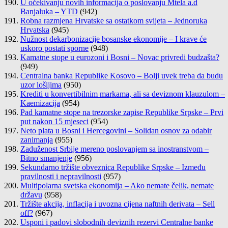
U očekivanju novih informacija o poslovanju Mtela a.d
Banjaluka – YTD
(942)
Robna razmjena Hrvatske sa ostatkom svijeta – Jednoruka
Hrvatska
(945)
Nužnost dekarbonizacije bosanske ekonomije – I krave će
uskoro postati sporne
(948)
Kamatne stope u eurozoni i Bosni – Novac privredi budzašta?
(949)
Centralna banka Republike Kosovo – Bolji uvek treba da budu
uzor lošijima
(950)
Krediti u konvertibilnim markama, ali sa deviznom klauzulom –
Kaemizacija
(954)
Pad kamatne stope na trezorske zapise Republike Srpske – Prvi
put nakon 15 mjeseci
(954)
Neto plata u Bosni i Hercegovini – Solidan osnov za odabir
zanimanja
(955)
Zaduženost Srbije mereno poslovanjem sa inostranstvom –
Bitno smanjenje
(956)
Sekundarno tržište obveznica Republike Srpske – Između
pravilnosti i nepravilnosti
(957)
Multipolarna svetska ekonomija – Ako nemate čelik, nemate
državu
(958)
Tržište akcija, inflacija i uvozna cijena naftnih derivata – Sell
off?
(967)
Usponi i padovi slobodnih deviznih rezervi Centralne banke