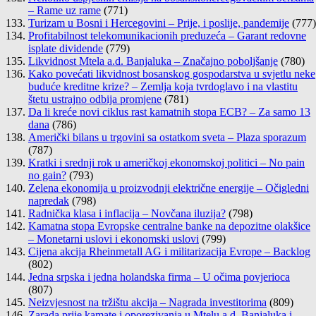
– Rame uz rame
(771)
Turizam u Bosni i Hercegovini – Prije, i poslije, pandemije
(777)
Profitabilnost telekomunikacionih preduzeća – Garant redovne
isplate dividende
(779)
Likvidnost Mtela a.d. Banjaluka – Značajno poboljšanje
(780)
Kako povećati likvidnost bosanskog gospodarstva u svjetlu neke
buduće kreditne krize? – Zemlja koja tvrdoglavo i na vlastitu
štetu ustrajno odbija promjene
(781)
Da li kreće novi ciklus rast kamatnih stopa ECB? – Za samo 13
dana
(786)
Američki bilans u trgovini sa ostatkom sveta – Plaza sporazum
(787)
Kratki i srednji rok u američkoj ekonomskoj politici – No pain
no gain?
(793)
Zelena ekonomija u proizvodnji električne energije – Očigledni
napredak
(798)
Radnička klasa i inflacija – Novčana iluzija?
(798)
Kamatna stopa Evropske centralne banke na depozitne olakšice
– Monetarni uslovi i ekonomski uslovi
(799)
Cijena akcija Rheinmetall AG i militarizacija Evrope – Backlog
(802)
Jedna srpska i jedna holandska firma – U očima povjerioca
(807)
Neizvjesnost na tržištu akcija – Nagrada investitorima
(809)
Zarada prije kamate i oporezivanja u Mtelu a.d. Banjaluka i