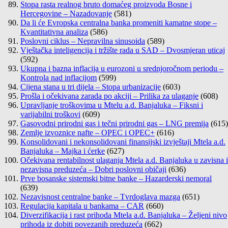
Stopa rasta realnog bruto domaćeg proizvoda Bosne i
Hercegovine – Nazadovanje
(581)
Da li će Evropska centralna banka promeniti kamatne stope –
Kvantitativna analiza
(586)
Poslovni ciklus – Nepravilna sinusoida
(589)
Vještačka inteligencija i tržište rada u SAD – Dvosmjeran uticaj
(592)
Ukupna i bazna inflacija u eurozoni u srednjoročnom periodu –
Kontrola nad inflacijom
(599)
Cijena stana u tri dijela – Stopa urbanizacije
(603)
Prošla i očekivana zarada po akciji – Prilika za ulaganje
(608)
Upravljanje troškovima u Mtelu a.d. Banjaluka – Fiksni i
varijabilni troškovi
(609)
Gasovodni prirodni gas i tečni prirodni gas – LNG premija
(615)
Zemlje izvoznice nafte – OPEC i OPEC+
(616)
Konsolidovani i nekonsolidovani finansijski izvještaji Mtela a.d.
Banjaluka – Majka i ćerke
(627)
Očekivana rentabilnost ulaganja Mtela a.d. Banjaluka u zavisna i
nezavisna preduzeća – Dobri poslovni običaji
(636)
Prve bosanske sistemski bitne banke – Hazarderski nemoral
(639)
Nezavisnost centralne banke – Tvrdoglava mazga
(651)
Regulacija kapitala u bankama – CAR
(660)
Diverzifikacija i rast prihoda Mtela a.d. Banjaluka – Željeni nivo
prihoda iz dobiti povezanih preduzeća
(662)