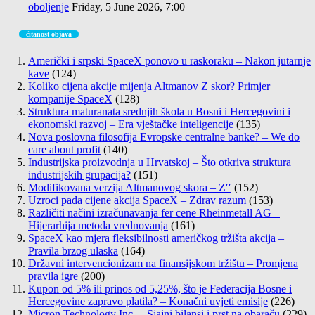
oboljenje
Friday, 5 June 2026, 7:00
čitanost objava
Američki i srpski SpaceX ponovo u raskoraku – Nakon jutarnje
kave
(124)
Koliko cijena akcije mijenja Altmanov Z skor? Primjer
kompanije SpaceX
(128)
Struktura maturanata srednjih škola u Bosni i Hercegovini i
ekonomski razvoj – Era vještačke inteligencije
(135)
Nova poslovna filosofija Evropske centralne banke? – We do
care about profit
(140)
Industrijska proizvodnja u Hrvatskoj – Što otkriva struktura
industrijskih grupacija?
(151)
Modifikovana verzija Altmanovog skora – Z′′
(152)
Uzroci pada cijene akcija SpaceX – Zdrav razum
(153)
Različiti načini izračunavanja fer cene Rheinmetall AG –
Hijerarhija metoda vrednovanja
(161)
SpaceX kao mjera fleksibilnosti američkog tržišta akcija –
Pravila brzog ulaska
(164)
Državni intervencionizam na finansijskom tržištu – Promjena
pravila igre
(200)
Kupon od 5% ili prinos od 5,25%, što je Federacija Bosne i
Hercegovine zapravo platila? – Konačni uvjeti emisije
(226)
Micron Technology Inc. – Sjajni bilansi i prst na obaraču
(229)