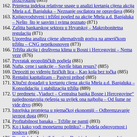
proizvodnju
(863)
Primjena indeksa relativne snage u analizi kretanja cijena akcija
Mtela a.d. Banjaluka – Neznanje oscilatora ne opravdava
(866)
Knjigovodstveni i tržišni pogled na akcije Mtela a.d. Banjaluka
– Nešto što je sasvim i svima poznato
(871)
Zaštita bankarskog sektora u Hrvatskoj – Makrobonitetna
regulacija
(871)
Uporedna analiza cijene alternativnih goriva na američkom
tržištu – CNG neprikosnoven
(873)
Tržišta akcija i društvena klima u Bosni i Hercegovini – Nema
veze
(876)
Povratak geopolitičkih podjela
(881)
Nafta, cene i sankcije – Suviše bitan resurs?
(885)
Depoziti po viđenju fizičkih lica – Kao kola bez točka
(885)
Rentalni kapitalizam – Pasivni prihod
(885)
Ključni događaji u kretanju cijena akcija Mtela a.d. Banjaluka –
Konsolidacija i stabilizacija tržišta
(889)
U predmetu „Viaduct – Centralna banka Bosne i Hercegovine“
najjednostavnija rješenja su uvijek ona najbolja – Od šume ne
vide drvo
(890)
Istorijska promjena u njemačkoj ekonomiji – Odbremzavanje
javnog duga
(891)
Profitabilnost banaka – Tržište ne pamti
(893)
Ko i kako vodi monetarnu politiku? – Podela odgovornost i
poslova
(896)