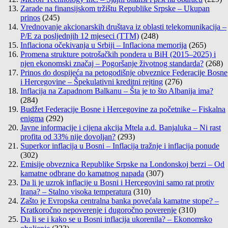
Zarade na finansijskom tržištu Republike Srpske – Ukupan
prinos
(245)
Vrednovanje akcionarskih društava iz oblasti telekomunikacija –
P/E za posljednjih 12 mjeseci (TTM)
(248)
Inflaciona očekivanja u Srbiji – Inflaciona memorija
(265)
Promena strukture potrošačkih pondera u BiH (2015–2025) i
njen ekonomski značaj – Pogoršanje životnog standarda?
(268)
Prinos do dospijeća na petogodišnje obveznice Federacije Bosne
i Hercegovine – Špekulativni kreditni rejting
(276)
Inflacija na Zapadnom Balkanu – Šta je to što Albanija ima?
(284)
Budžet Federacije Bosne i Hercegovine za početnike – Fiskalna
enigma
(292)
Javne informacije i cijena akcija Mtela a.d. Banjaluka – Ni rast
profita od 33% nije dovoljan?
(293)
Superkor inflacija u Bosni – Inflacija tražnje i inflacija ponude
(302)
Emisije obveznica Republike Srpske na Londonskoj berzi – Od
kamatne odbrane do kamatnog napada
(307)
Da li je uzrok inflacije u Bosni i Hercegovini samo rat protiv
Irana? – Stalno visoka temperatura
(310)
Zašto je Evropska centralna banka povećala kamatne stope? –
Kratkoročno nepoverenje i dugoročno poverenje
(310)
Da li se i kako se u Bosni inflacija ukorenila? – Ekonomsko