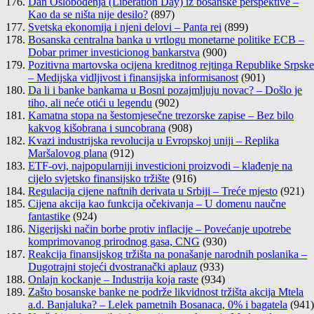
Dan Oslobođenja (Liberation Day) iz bosanske perspektive –
Kao da se ništa nije desilo?
(897)
Svetska ekonomija i njeni delovi – Panta rei
(899)
Bosanska centralna banka u vrtlogu monetarne politike ECB –
Dobar primer investicionog bankarstva
(900)
Pozitivna martovska ocijena kreditnog rejtinga Republike Srpske
– Medijska vidljivost i finansijska informisanost
(901)
Da li i banke bankama u Bosni pozajmljuju novac? – Došlo je
tiho, ali neće otići u legendu
(902)
Kamatna stopa na šestomjesečne trezorske zapise – Bez bilo
kakvog kišobrana i suncobrana
(908)
Kvazi industrijska revolucija u Evropskoj uniji – Replika
Maršalovog plana
(912)
ETF-ovi, najpopularniji investicioni proizvodi – klađenje na
cijelo svjetsko finansijsko tržište
(916)
Regulacija cijene naftnih derivata u Srbiji – Treće mjesto
(921)
Cijena akcija kao funkcija očekivanja – U domenu naučne
fantastike
(924)
Nigerijski način borbe protiv inflacije – Povećanje upotrebe
komprimovanog prirodnog gasa, CNG
(930)
Reakcija finansijskog tržišta na ponašanje narodnih poslanika –
Dugotrajni stojeći dvostranački aplauz
(933)
Onlajn kockanje – Industrija koja raste
(934)
Zašto bosanske banke ne podrže likvidnost tržišta akcija Mtela
a.d. Banjaluka? – Lelek pametnih Bosanaca, 0% i bagatela
(941)