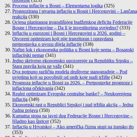
oboljenje
(323)
Procena inflacije u Bosni – Elementarna logika
(325)
Prognozirana i stvarna inflacija u Bosni i Hercegovini – Lančana
reakcija
(330)
Ocjena planiranog trogodišnjeg budžetskog deficita Federacije
Bosne i Hercegovine – Da li je investitorima svejedno?
(333)
Inflacija u eurozoni i Bosni i Hercegovini u 2026. godini –
Otvoreni optimizam koji nije tranzitoran i opravdana
pretpostavka o uvozu dijela inflacije
(338)
Naftni šok i ekonomska politika u Bosni koje nema – Bosanski
inflacijski nemar
(341)
Jedno skriveno ekonomsko upozorenje za Republiku Srpsku –
Stara pravila koja ne važe
(341)
Dva potpuno različita modela društvene stanogradnje – Pod
uvjetima koji su povoljniji od onih koje nudi tržište
(342)
Prognoza inflacije u Bosni za 2026. – Pretpostavke prognoze i
inflaciona očekivanja
(342)
Realni optimizam Evropske centralne banke? – Neukorenjena
inflacija
(349)
Ekonomski rast u Republici Srpskoj i pad tržišta akcija – Jedna
čudna pojava
(350)
Kamatna stopa na javni dug Federacije Bosne i Hercegovine –
Hladno kao špricer
(352)
Inflacija u Hrvatskoj – Ako američka čizma stupi na iransko tlo
(353)