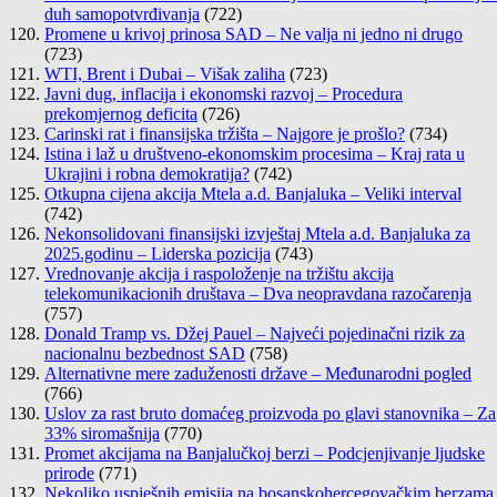
duh samopotvrđivanja
(722)
Promene u krivoj prinosa SAD – Ne valja ni jedno ni drugo
(723)
WTI, Brent i Dubai – Višak zaliha
(723)
Javni dug, inflacija i ekonomski razvoj – Procedura
prekomjernog deficita
(726)
Carinski rat i finansijska tržišta – Najgore je prošlo?
(734)
Istina i laž u društveno-ekonomskim procesima – Kraj rata u
Ukrajini i robna demokratija?
(742)
Otkupna cijena akcija Mtela a.d. Banjaluka – Veliki interval
(742)
Nekonsolidovani finansijski izvještaj Mtela a.d. Banjaluka za
2025.godinu – Liderska pozicija
(743)
Vrednovanje akcija i raspoloženje na tržištu akcija
telekomunikacionih društava – Dva neopravdana razočarenja
(757)
Donald Tramp vs. Džej Pauel – Najveći pojedinačni rizik za
nacionalnu bezbednost SAD
(758)
Alternativne mere zaduženosti države – Međunarodni pogled
(766)
Uslov za rast bruto domaćeg proizvoda po glavi stanovnika – Za
33% siromašnija
(770)
Promet akcijama na Banjalučkoj berzi – Podcjenjivanje ljudske
prirode
(771)
Nekoliko uspješnih emisija na bosanskohercegovačkim berzama