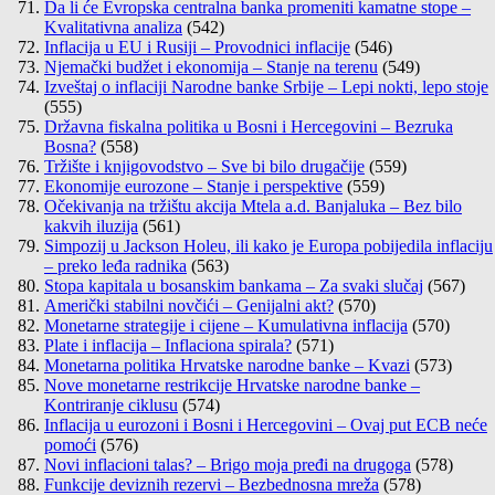
Da li će Evropska centralna banka promeniti kamatne stope –
Kvalitativna analiza
(542)
Inflacija u EU i Rusiji – Provodnici inflacije
(546)
Njemački budžet i ekonomija – Stanje na terenu
(549)
Izveštaj o inflaciji Narodne banke Srbije – Lepi nokti, lepo stoje
(555)
Državna fiskalna politika u Bosni i Hercegovini – Bezruka
Bosna?
(558)
Tržište i knjigovodstvo – Sve bi bilo drugačije
(559)
Ekonomije eurozone – Stanje i perspektive
(559)
Očekivanja na tržištu akcija Mtela a.d. Banjaluka – Bez bilo
kakvih iluzija
(561)
Simpozij u Jackson Holeu, ili kako je Europa pobijedila inflaciju
– preko leđa radnika
(563)
Stopa kapitala u bosanskim bankama – Za svaki slučaj
(567)
Američki stabilni novčići – Genijalni akt?
(570)
Monetarne strategije i cijene – Kumulativna inflacija
(570)
Plate i inflacija – Inflaciona spirala?
(571)
Monetarna politika Hrvatske narodne banke – Kvazi
(573)
Nove monetarne restrikcije Hrvatske narodne banke –
Kontriranje ciklusu
(574)
Inflacija u eurozoni i Bosni i Hercegovini – Ovaj put ECB neće
pomoći
(576)
Novi inflacioni talas? – Brigo moja pređi na drugoga
(578)
Funkcije deviznih rezervi – Bezbednosna mreža
(578)