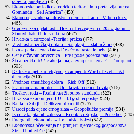
odavno punoljetan
(455)
Ekonomske posledice američkih teritorijalnih pretenzija prema
Grenlandu – Sell America?
(458)
Ekonomija sankcija i društveni nemiri u Iranu – Valutna kriza
(465)
Građevinska djelatnost u Bosni i Hercegovini u 2025. godini –
Stanovi, hale i infrastruktura
(467)
Hrvatska u eurozoni -Teorija i praksa
(477)
Vrednost američkog dolara – Sa jakog na slab režim?
(488)
Uzrok pada cijene zlata – Drveće ne raste do neba
(496)
Cene državnih obveznica – Pre i posle početka rata
(501)
Šta američko tržište akcija ima, a evropsko nema ? – Trump put
(503)
Da li će umjetna inteligencija zamijeniti Word i Excel? – AI
disrupcija
(510)
Vrednost američkog dolara – Risk-Off
(512)
Ista monetarna politika – Učinkovita i neučinkovita
(516)
Troškovi rada – Realni rast životnog standarda
(523)
Hrvatska ekonomija u EU – 13 godina poslije
(524)
Banke u Srbiji – Delikventni krediti
(525)
Uzroci pada cijene crnog zlata – Geopolitička premija
(534)
Izmene kapitalnih zahteva u Republici Srpskoj – Posledice
(540)
Energenti i ekonomija – Holandska bolest
(542)
Ekonomska očekivanja na primjeru njemačkog gospodarstva –
Signal i odredište
(542)