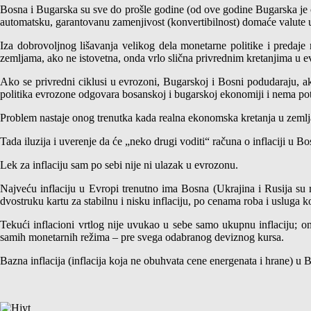
Bosna i Bugarska su sve do prošle godine (od ove godine Bugarska je čl
automatsku, garantovanu zamenjivost (konvertibilnost) domaće valute u
Iza dobrovoljnog lišavanja velikog dela monetarne politike i predaj
zemljama, ako ne istovetna, onda vrlo slična privrednim kretanjima u e
Ako se privredni ciklusi u evrozoni, Bugarskoj i Bosni podudaraju, ak
politika evrozone odgovara bosanskoj i bugarskoj ekonomiji i nema 
Problem nastaje onog trenutka kada realna ekonomska kretanja u zemlja
Tada iluzija i uverenje da će „neko drugi voditi“ računa o inflaciji 
Lek za inflaciju sam po sebi nije ni ulazak u evrozonu.
Najveću inflaciju u Evropi trenutno ima Bosna (Ukrajina i Rusija su 
dvostruku kartu za stabilnu i nisku inflaciju, po cenama roba i usluga k
Tekući inflacioni vrtlog nije uvukao u sebe samo ukupnu inflaciju; on
samih monetarnih režima – pre svega odabranog deviznog kursa.
Bazna inflacija (inflacija koja ne obuhvata cene energenata i hrane) u B