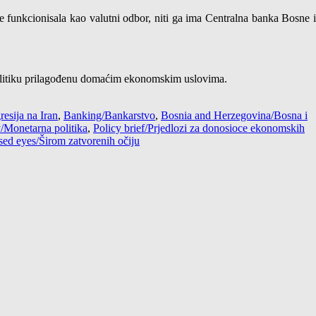
e funkcionisala kao valutni odbor, niti ga ima Centralna banka Bosne i
 politiku prilagođenu domaćim ekonomskim uslovima.
resija na Iran
,
Banking/Bankarstvo
,
Bosnia and Herzegovina/Bosna i
/Monetarna politika
,
Policy brief/Prjedlozi za donosioce ekonomskih
sed eyes/Širom zatvorenih očiju