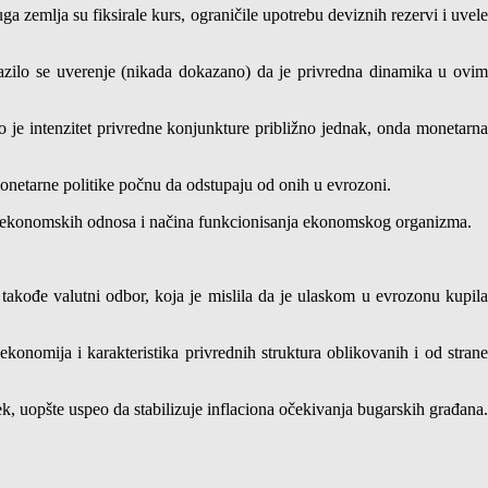
 zemlja su fiksirale kurs, ograničile upotrebu deviznih rezervi i uvele
azilo se uverenje (nikada dokazano) da je privredna dinamika u ovim
 je intenzitet privredne konjunkture približno jednak, onda monetarna
monetarne politike počnu da odstupaju od onih u evrozoni.
anja ekonomskih odnosa i načina funkcionisanja ekonomskog organizma.
takođe valutni odbor, koja je mislila da je ulaskom u evrozonu kupila
konomija i karakteristika privrednih struktura oblikovanih i od strane
ek, uopšte uspeo da stabilizuje inflaciona očekivanja bugarskih građana.