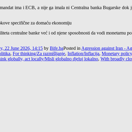
j mandat ima i ECB, a nije ga imala ni Centralna banka Bugarske dok j
šokove specifične za domaću ekonomiju
biliteta centralne banke već i od njene sposobnosti da vodi monetarnu
, 22 June 2026, 14:15
by
Bife.ba
Posted in
Agression against Iran - Ag
litika
,
For thinking/Za razmišljanje
,
Inflation/Inflacija
,
Monetary policy
ink globally, act locally/Misli globalno djeluj lokalno
,
With broadly clo