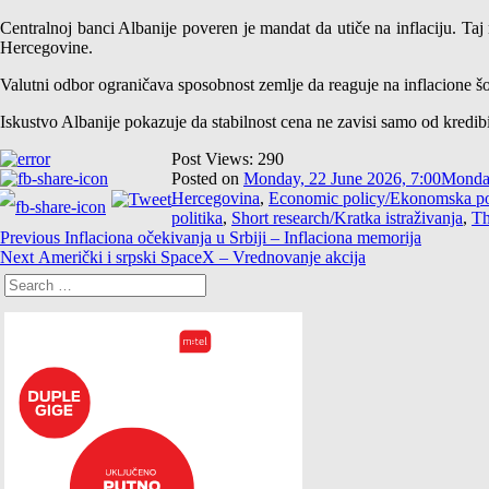
Centralnoj banci Albanije poveren je mandat da utiče na inflaciju. Ta
Hercegovine.
Valutni odbor ograničava sposobnost zemlje da reaguje na inflacione 
Iskustvo Albanije pokazuje da stabilnost cena ne zavisi samo od kredi
Post Views:
290
Posted on
Monday, 22 June 2026, 7:00
Monday
Hercegovina
,
Economic policy/Ekonomska po
politika
,
Short research/Kratka istraživanja
,
Th
post
Previous
Previous
Inflaciona očekivanja u Srbiji – Inflaciona memorija
navigation
Next
post:
Next
Američki i srpski SpaceX – Vrednovanje akcija
post:
Search
for: