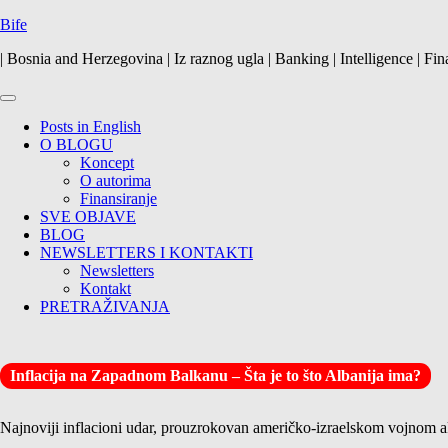
Skip
Bife
to
| Bosnia and Herzegovina | Iz raznog ugla | Banking | Intelligence | Fin
content
Primary
Menu
Posts in English
O BLOGU
Koncept
O autorima
Finansiranje
SVE OBJAVE
BLOG
NEWSLETTERS I KONTAKTI
Newsletters
Kontakt
PRETRAŽIVANJA
Inflacija na Zapadnom Balkanu – Šta je to što Albanija ima?
Najnoviji inflacioni udar, prouzrokovan američko-izraelskom vojnom akc