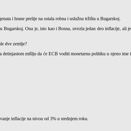
ata i hrane prelije na ostala robna i uslužna tržišta u Bugarskoj.
 u Bugarskoj. Ona je, isto kao i Bosna, uvezla jedan deo inflacije, ali je
ale dve zemlje?
 za detinjastom mišlju da će ECB voditi monetarnu politiku u njeno ime i
avanje inflacije na nivou od 3% u srednjem roku.