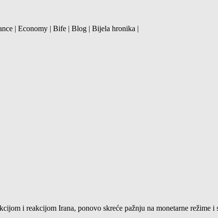
ance | Economy | Bife | Blog | Bijela hronika |
ijom i reakcijom Irana, ponovo skreće pažnju na monetarne režime i ste