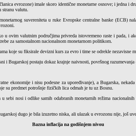
anica evrozone) imale skoro identične monetarne osnove; i jedna i druga
 stranu valutu.
e monetarnog suvereniteta u ruke Evropske centralne banke (ECB) nal
vrozoni.
o u ovim valutnim područjima privreda istovremeno raste i pada, i ako
potrebe za samostalnom nacionalnom monetarnom politikom.
ma koje su fiksirale devizni kurs za evro i time se odrekle nezavisne 
u Bosni i Bugarskoj postaju dokaz krajnje naivnosti, površnog razumev
ratne ekonomije i nisu podesne za upoređivanje), a Bugarska, nekada 
oje su predmet potrošnje fizičkih lica odmah je tu uz Bosnu.
 u sebi nosi i odlike samih odabranih monetarnih režima nacionalnih e
ugarskoj dugo je bila izuzetno niska, ali ulazak u evrozonu nije, još uv
Bazna inflacija na godišnjem nivou