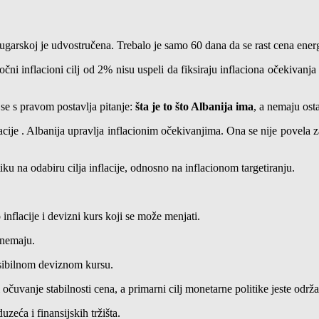
arskoj je udvostručena. Trebalo je samo 60 dana da se rast cena energen
očni inflacioni cilj od 2% nisu uspeli da fiksiraju inflaciona očekivanja
 se s pravom postavlja pitanje:
šta je to što Albanija ima
, a nemaju ost
lacije . Albanija upravlja inflacionim očekivanjima. Ona se nije povela
u na odabiru cilja inflacije, odnosno na inflacionom targetiranju.
nflacije i devizni kurs koji se može menjati.
 nemaju.
eksibilnom deviznom kursu.
čuvanje stabilnosti cena, a primarni cilj monetarne politike jeste održ
zeća i finansijskih tržišta.