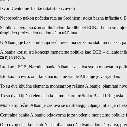
Izvor: Centralne banke i statistički zavodi
Neposredno nakon početka rata na Srednjem istoku bazna inflacija u Bug
Stabilnost evra, snažan antiinflacioni kredibilitet ECB-a i njen srednjor
drugi deo proizveden na domaćim tržištima.
U Albaniji je bazna inflacija već mesecima izuzetno stabilna i niska, pa
Albanija koristi isti koncept monetarne politike kao ECB – ciljanje inf
za njen račun.
Isto kao i ECB, Narodna banka Albanije zasniva svoju monetarnu politik
Isto kao i u evrozoni, kurs nacionalne valute Albanije je varijabilan.
To su dva ključna elementa monetarnog režima Albanije: planirani nivo i
To su dva ključna elementa koja monetarni režimi u Bosni i Bugarskoj
Monetarni režim Albanije zasniva se na strategiji ciljanja inflacije i fl
Centralna banka Albanije odgovorna je za vođenje monetarne politike i o
Oko ovog cilja koncentrišu se inflaciona očekivanja domaćinstava, predu