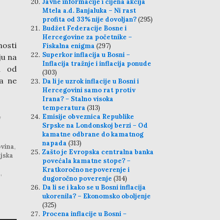
Javne informacije i cijena akcija
Mtela a.d. Banjaluka – Ni rast
profita od 33% nije dovoljan?
(295)
Budžet Federacije Bosne i
Hercegovine za početnike –
nosti
Fiskalna enigma
(297)
Superkor inflacija u Bosni –
ju na
Inflacija tražnje i inflacija ponude
a od
(303)
 a ne
Da li je uzrok inflacije u Bosni i
Hercegovini samo rat protiv
Irana? – Stalno visoka
temperatura
(313)
4
Emisije obveznica Republike
Srpske na Londonskoj berzi – Od
kamatne odbrane do kamatnog
napada
(313)
vina
,
Zašto je Evropska centralna banka
jska
povećala kamatne stope? –
Kratkoročno nepoverenje i
e
,
dugoročno poverenje
(314)
Da li se i kako se u Bosni inflacija
ukorenila? – Ekonomsko oboljenje
(325)
Procena inflacije u Bosni –