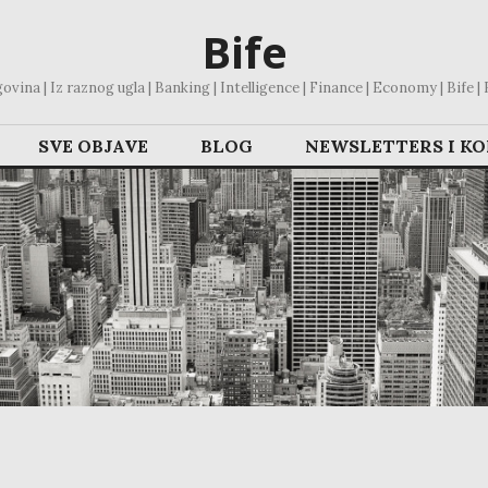
Bife
vina | Iz raznog ugla | Banking | Intelligence | Finance | Economy | Bife | Bl
SVE OBJAVE
BLOG
NEWSLETTERS I K