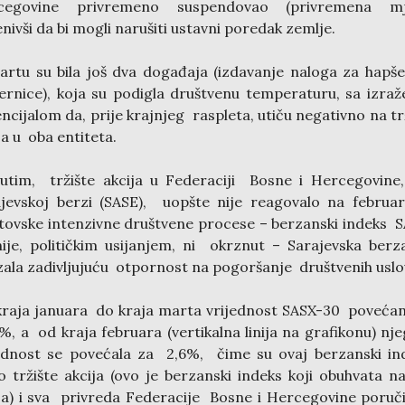
cegovine privremeno suspendovao (privremena mj
enivši da bi mogli narušiti ustavni poredak zemlje.
rtu su bila još dva događaja (izdavanje naloga za hapše
ernice), koja su podigla društvenu temperaturu, sa izra
ncijalom da, prije krajnjeg raspleta, utiču negativno na tr
ja u oba entiteta.
utim, tržište akcija u Federaciji Bosne i Hercegovine
jevskoj berzi (SASE), uopšte nije reagovalo na februa
ovske intenzivne društvene procese – berzanski indeks 
ije, političkim usijanjem, ni okrznut – Sarajevska ber
zala zadivljujuću otpornost na pogoršanje društvenih uslo
raja januara do kraja marta vrijednost SASX-30 poveća
%, a od kraja februara (vertikalna linija na grafikonu) nj
ednost se povećala za 2,6%, čime su ovaj berzanski in
lo tržište akcija (ovo je berzanski indeks koji obuhvata na
ja) i sva privreda Federacije Bosne i Hercegovine poruči