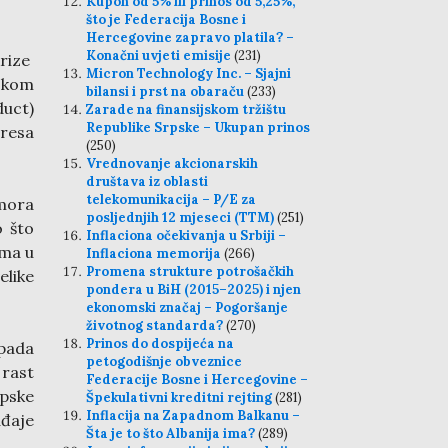
Kupon od 5% ili prinos od 5,25%,
što je Federacija Bosne i
Hercegovine zapravo platila? –
Konačni uvjeti emisije
(231)
rize
Micron Technology Inc. – Sjajni
skom
bilansi i prst na obaraču
(233)
duct)
Zarade na finansijskom tržištu
Republike Srpske – Ukupan prinos
resa
(250)
Vrednovanje akcionarskih
društava iz oblasti
telekomunikacija – P/E za
 mora
posljednjih 12 mjeseci (TTM)
(251)
o što
Inflaciona očekivanja u Srbiji –
ima u
Inflaciona memorija
(266)
Promena strukture potrošačkih
elike
pondera u BiH (2015–2025) i njen
ekonomski značaj – Pogoršanje
životnog standarda?
(270)
Prinos do dospijeća na
 pada
petogodišnje obveznice
rast
Federacije Bosne i Hercegovine –
pske
Špekulativni kreditni rejting
(281)
Inflacija na Zapadnom Balkanu –
ađaje
Šta je to što Albanija ima?
(289)