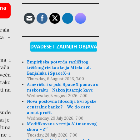
ema
orala
tka –
DVADESET ZADNJIH OBJAVA
ma i
Empirijska potvrda različitog
rača
tržišnog rizika akcija Mtela a.d.
Banjaluka i SpaceX-a
jveća
Thursday, 6 August 2026, 7:00
 tako
Američki i srpski SpaceX ponovo u
ti na
raskoraku – Nakon jutarnje kave
Wednesday, 5 August 2026, 7:00
Nova poslovna filosofija Evropske
centralne banke? – We do care
esude
about profit
Wednesday, 29 July 2026, 7:00
na je
Modifikovana verzija Altmanovog
ština
skora – Z′′
sne i
Tuesday, 28 July 2026, 7:00