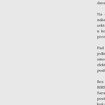
dava
Na 
nak
sekt
u k
prem
Pad 
jedi
smo 
elek
posl
Bez 
BIR
Sar
post
koji