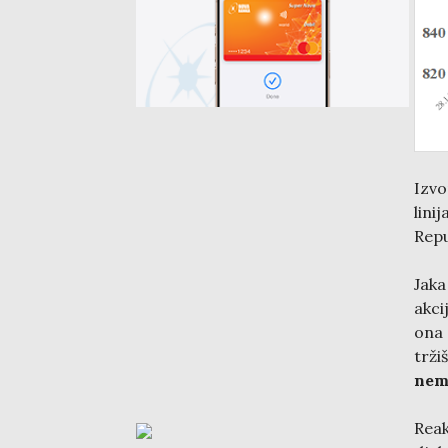
Izvo
lini
Repu
Jaka
akci
ona 
trži
nem
Reak