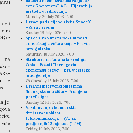
Različiti načini izračunavanja fer
era)
cene Rheinmetall AG – Hijerarhija
metoda vrednovanja
Monday, 20 July 2026, 7:00
Uzroci pada cijene akcija SpaceX
nje i
– Zdrav razum
ženim
Sunday, 19 July 2026, 7:00
žište
SpaceX kao mjera fleksibilnosti
američkog tržišta akcija – Pravila
brzog ulaska
Saturday, 18 July 2026, 7:00
, na
Struktura maturanata srednjih
škola u Bosni i Hercegovini i
rsko-
ekonomski razvoj – Era vještačke
SASX-
inteligencije
za je
Wednesday, 15 July 2026, 7:00
Državni intervencionizam na
va.
finansijskom tržištu – Promjena
pravila igre
na je
Sunday, 12 July 2026, 7:00
Vrednovanje akcionarskih
egova
društava iz oblasti
deks,
telekomunikacija – P/E za
jviše
posljednjih 12 mjeseci (TTM)
Friday, 10 July 2026, 7:00
li da