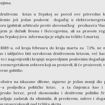
njima.
društvenu krizu u Srpskoj se pored ove privredne k
alemio još jedan poslovni događaj u elektroenerget
oru (gubitak arbitraže protiv slovenačkog preduzeća Via
ojem je dužnik Bosna i Hercegovina, ali sa pravom reg
a Srpskoj (ova informacija je stigla na tržište 5.marta).
BIRS-a, od kraja februara do kraja marta za 7,1%, ne
no i isključivo biti uzrokovan društvenom krizom, već ka
to i nagovijestili i krajnje nepovoljnim poslovnim događaj
troenergetskom sektoru koji su proizveli, ili će proizvesti, v
ovne gubitke.
obzira na iskazane dileme, sigurno je jedan manji dio
S-a posljedica političke krize, a ta činjenica kao i 
ajevske berze, pred ekonomsku i društvenu politiku Sr
avljaju zadatak da eliminišu, ili preokrenu, uslove i dog
 su prouzrokovali pad tržišta akcija.