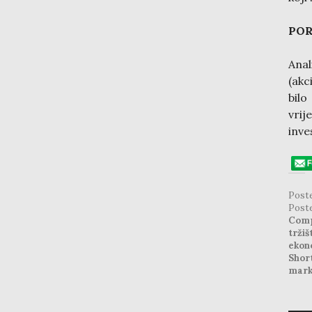
POR
Anal
(akc
bil
vrij
inve
Post
Post
Comp
tržiš
ekon
Shor
mark