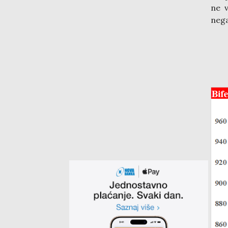
ne v
nega