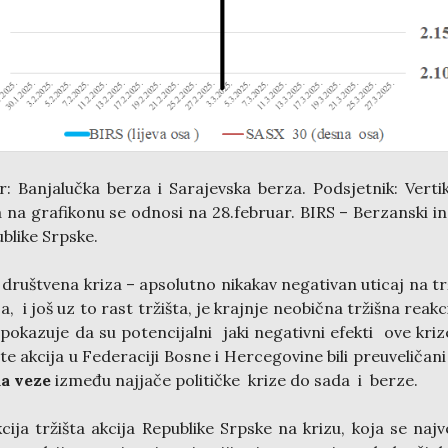
r: Banjalučka berza i Sarajevska berza. Podsjetnik: Verti
ja na grafikonu se odnosi na 28.februar. BIRS – Berzanski i
blike Srpske.
 društvena kriza – apsolutno nikakav negativan uticaj na tr
ja, i još uz to rast tržišta, je krajnje neobična tržišna reakci
pokazuje da su potencijalni jaki negativni efekti ove kri
šte akcija u Federaciji Bosne i Hercegovine bili preuveličani
a veze
između najjače političke krize do sada i berze.
cija tržišta akcija Republike Srpske na krizu, koja se naj