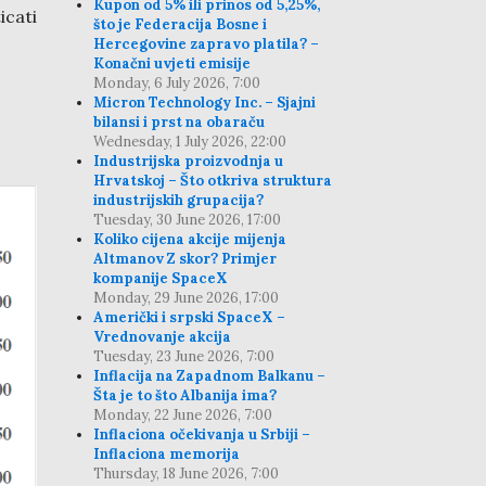
Kupon od 5% ili prinos od 5,25%,
icati
što je Federacija Bosne i
Hercegovine zapravo platila? –
Konačni uvjeti emisije
Monday, 6 July 2026, 7:00
Micron Technology Inc. – Sjajni
bilansi i prst na obaraču
Wednesday, 1 July 2026, 22:00
Industrijska proizvodnja u
Hrvatskoj – Što otkriva struktura
industrijskih grupacija?
Tuesday, 30 June 2026, 17:00
Koliko cijena akcije mijenja
Altmanov Z skor? Primjer
kompanije SpaceX
Monday, 29 June 2026, 17:00
Američki i srpski SpaceX –
Vrednovanje akcija
Tuesday, 23 June 2026, 7:00
Inflacija na Zapadnom Balkanu –
Šta je to što Albanija ima?
Monday, 22 June 2026, 7:00
Inflaciona očekivanja u Srbiji –
Inflaciona memorija
Thursday, 18 June 2026, 7:00