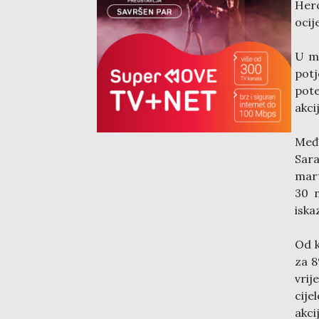
Her
ocij
U ma
potj
pote
akci
Međ
Sara
mart
30 n
iska
Od k
za 8
vrij
cije
akci