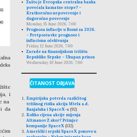
Zašto je Evropska centralna banka
povećala kamatne stope? –
Kratkoročno nepoverenje i
dugoročno poverenje
Monday, 15 June 2026, 7:00
Prognoza inflacije u Bosni za 2026.
– Pretpostavke prognoze i
inflaciona očekivanja
Friday, 12 June 2026, 7:00
Zarade na finansijskom tržištu
Republike Srpske – Ukupan prinos
kalna
Wednesday, 10 June 2026, 7:00
ndeks
ČITANOST OBJAVA
žište
ja, i
Empirijska potvrda različitog
ze na
tržišnog rizika akcija Mtela a.d.
 i da
Banjaluka i SpaceX-a
(92)
Koliko cijena akcije mijenja
Altmanov Z skor? Primjer
kompanije SpaceX
(132)
većim
Američki i srpski SpaceX ponovo u
raskoraku – Nakon jutarnje kave