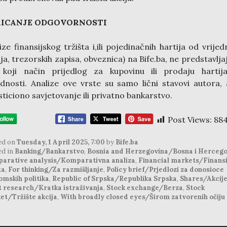
ICANJE ODGOVORNOSTI
ize finansijskog tržišta i,ili pojedinačnih hartija od vrijed
ija, trezorskih zapisa, obveznica) na Bife.ba, ne predstavlja
o koji način prijedlog za kupovinu ili prodaju hartij
ednosti. Analize ove vrste su samo lični stavovi autora,
sticiono savjetovanje ili privatno bankarstvo.
Post Views:
88
ed on
Tuesday, 1 April 2025, 7:00
by
Bife.ba
ed in
Banking/Bankarstvo
,
Bosnia and Herzegovina/Bosna i Hercego
arative analysis/Komparativna analiza
,
Financial markets/Finansi
ta
,
For thinking/Za razmišljanje
,
Policy brief/Prjedlozi za donosioce
omskih politika
,
Republic of Srpska/Republika Srpska
,
Shares/Akcij
t research/Kratka istraživanja
,
Stock exchange/Berza
,
Stock
et/Tržište akcija
,
With broadly closed eyes/Širom zatvorenih očiju