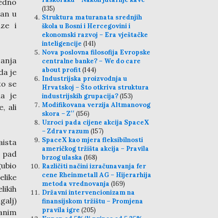
ledno
(135)
zan u
Struktura maturanata srednjih
ze i
škola u Bosni i Hercegovini i
ekonomski razvoj – Era vještačke
inteligencije
(141)
Nova poslovna filosofija Evropske
canja
centralne banke? – We do care
about profit
(144)
da je
Industrijska proizvodnja u
to se
Hrvatskoj – Što otkriva struktura
da je
industrijskih grupacija?
(153)
Modifikovana verzija Altmanovog
, ali
skora – Z′′
(156)
Uzroci pada cijene akcija SpaceX
– Zdrav razum
(157)
SpaceX kao mjera fleksibilnosti
ista
američkog tržišta akcija – Pravila
 pad
brzog ulaska
(168)
gubio
Različiti načini izračunavanja fer
cene Rheinmetall AG – Hijerarhija
elike
metoda vrednovanja
(169)
likih
Državni intervencionizam na
galj)
finansijskom tržištu – Promjena
pravila igre
(205)
čanim