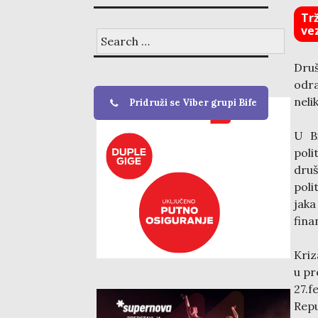
Tr
ve
Search
for:
Druš
odra
neli
Pridruži se Viber grupi Bife
U B
pol
druš
poli
jaka
fina
Kriz
u pr
27.f
Repu