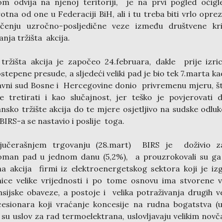
om odvija na njenoj teritoriji, je na prvi pogled očig
otna od one u Federaciji BiH, ali i tu treba biti vrlo opre
lačenju uzročno-posljedične veze između društvene kri
anja tržišta akcija.
tržišta akcija je započeo 24.februara, dakle prije izri
stepene presude, a sljedeći veliki pad je bio tek 7.marta ka
vni sud Bosne i Hercegovine donio privremenu mjeru, š
 tretirati i kao slučajnost, jer teško je povjerovati 
nsko tržište akcija do te mjere osjetljivo na sudske odluke
BIRS-a se nastavio i poslije toga.
jučerašnjem trgovanju (28.mart) BIRS je doživio za
oman pad u jednom danu (5,2%), a prouzrokovali su ga
na akcija firmi iz elektroenergetskog sektora koji je iz
ice velike vrijednosti i po tome osnovu ima stvorene v
nsijske obaveze, a postoje i velika potraživanja drugih ve
esionara koji vraćanje koncesije na rudna bogatstva (u
 su uslov za rad termoelektrana, uslovljavaju velikim nov