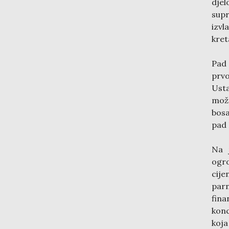
djel
supr
izv
kret
Pad 
prvo
Usta
može
bosa
pad 
Na 
ogr
cije
parn
fina
konc
koja