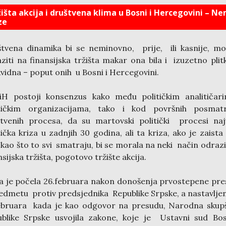
žišta akcija i društvena klima u Bosni i Hercegovini – N
ze
tvena dinamika bi se neminovno, prije, ili kasnije, m
ziti na finansijska tržišta makar ona bila i izuzetno pli
kvidna – poput onih u Bosni i Hercegovini.
iH postoji konsenzus kako među političkim analitičari
itičkim organizacijama, tako i kod površnih posmat
tvenih procesa, da su martovski politički procesi na
tička kriza u zadnjih 30 godina, ali ta kriza, ako je zaista
 kao što to svi smatraju, bi se morala na neki način odrazi
nsijska tržišta, pogotovo tržište akcija.
a je počela 26.februara nakon donošenja prvostepene pr
edmetu protiv predsjednika Republike Srpske, a nastavlje
ebruara kada je kao odgovor na presudu, Narodna skup
blike Srpske usvojila zakone, koje je U
stavni sud Bo