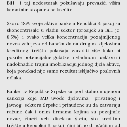
BiH i taj nedostatak pokušavaju prevazići višim
kamatnim stopama na kredite.
Skoro 18% svoje aktive banke u Republici Srpskoj su
skoncentrisale u vladin sektor (prosijek za BiH je
8,5%), i ovako velika koncentracija pozajmljenog
novca zahtjeva od banaka da na drugim djelovima
kreditnog tržišta pokušaju zaraditi više kako bi
pokrile potencijalne gubitke u vladinom sektoru i
nadoknadile trajnu imobilizaciju jednog djela aktive,
koja ponekad nije samo rezultat isključivo poslovnih
odluka.
Banke iz Republike Srpske su pod stalnom sjenom
sankcija koje SAD uvode djelovima privatnog i
javnog sektora Srpske i prinuđene su da zatvaraju
račune čak i onim firmama kojima su pozajmile
novac, čineći sebi direktnu štetu, što kreditno
tržište u Republici Srpskoj čini bitno drugačijim od