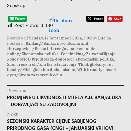
Srpskoj.
Post Views:
3,480
Posted on
Tuesday, 17 September 2024, 7:00
by
Bife.ba
Posted in
Banking/Bankarstvo
,
Bosnia and
Herzegovina/Bosna i Hercegovina
,
Economic
policy/Ekonomska politika
,
For thinking/Za razmišljanje
,
Policy brief/Prjedlozi za donosioce ekonomskih politika
,
Short research/Kratka istraživanja
,
Think globally, act
locally/Misli globalno djeluj lokalno
,
With broadly closed
eyes/Širom zatvorenih očiju
post
Previous
navigation
Previous
PROMJENE U LIKVIDNOSTI MTELA A.D. BANJALUKA
post:
– DOBAVLJAČI SU ZADOVOLJNI
Next
Next
SEZONSKI KARAKTER CIJENE SABIJENOG
post:
PRIRODNOG GASA (CNG) – JANUARSKI VRHOVI