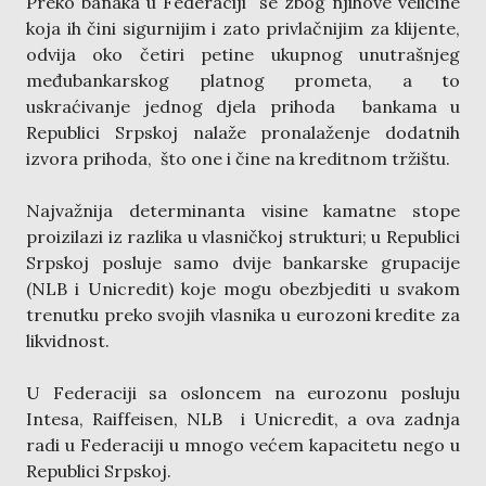
Preko banaka u Federaciji se zbog njihove veličine
koja ih čini sigurnijim i zato privlačnijim za klijente,
odvija oko četiri petine ukupnog unutrašnjeg
međubankarskog platnog prometa, a to
uskraćivanje jednog djela prihoda bankama u
Republici Srpskoj nalaže pronalaženje dodatnih
izvora prihoda, što one i čine na kreditnom tržištu.
Najvažnija determinanta visine kamatne stope
proizilazi iz razlika u vlasničkoj strukturi; u Republici
Srpskoj posluje samo dvije bankarske grupacije
(NLB i Unicredit) koje mogu obezbjediti u svakom
trenutku preko svojih vlasnika u eurozoni kredite za
likvidnost.
U Federaciji sa osloncem na eurozonu posluju
Intesa, Raiffeisen, NLB i Unicredit, a ova zadnja
radi u Federaciji u mnogo većem kapacitetu nego u
Republici Srpskoj.