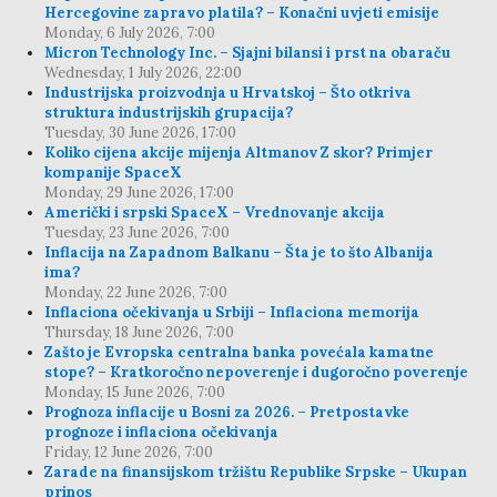
Hercegovine zapravo platila? – Konačni uvjeti emisije
Monday, 6 July 2026, 7:00
Micron Technology Inc. – Sjajni bilansi i prst na obaraču
Wednesday, 1 July 2026, 22:00
Industrijska proizvodnja u Hrvatskoj – Što otkriva
struktura industrijskih grupacija?
Tuesday, 30 June 2026, 17:00
Koliko cijena akcije mijenja Altmanov Z skor? Primjer
kompanije SpaceX
Monday, 29 June 2026, 17:00
Američki i srpski SpaceX – Vrednovanje akcija
Tuesday, 23 June 2026, 7:00
Inflacija na Zapadnom Balkanu – Šta je to što Albanija
ima?
Monday, 22 June 2026, 7:00
Inflaciona očekivanja u Srbiji – Inflaciona memorija
Thursday, 18 June 2026, 7:00
Zašto je Evropska centralna banka povećala kamatne
stope? – Kratkoročno nepoverenje i dugoročno poverenje
Monday, 15 June 2026, 7:00
Prognoza inflacije u Bosni za 2026. – Pretpostavke
prognoze i inflaciona očekivanja
Friday, 12 June 2026, 7:00
Zarade na finansijskom tržištu Republike Srpske – Ukupan
prinos