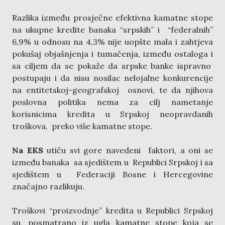
Razlika između prosječne efektivna kamatne stope
na ukupne kredite banaka “srpskih” i “federalnih”
6,9% u odnosu na 4,3% nije uopšte mala i zahtjeva
pokušaj objašnjenja i tumačenja, između ostaloga i
sa ciljem da se pokaže da srpske banke ispravno
postupaju i da nisu nosilac nelojalne konkurencije
na entitetskoj-geografskoj osnovi, te da njihova
poslovna politika nema za cilj nametanje
korisnicima kredita u Srpskoj neopravdanih
troškova, preko više kamatne stope.
Na EKS
utiču svi gore navedeni faktori, a oni se
između banaka sa sjedištem u Republici Srpskoj i sa
sjedištem u Federaciji Bosne i Hercegovine
značajno razlikuju.
Troškovi “proizvodnje” kredita u Republici Srpskoj
su, posmatrano iz ugla kamatne stope koja se