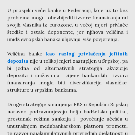
U prosjeku veće banke u Federaciji, koje uz to bez
problema mogu obezbijediti izvore finansiranja od
svojih vlasnika iz eurozone, u većoj mjeri privlače
štediše i ostale deponente, jer njihova veličina i
imidž evropskih banaka ulijevaju više povjerenja.
Veličina banke
kao razlog privlačenja jeftinih
depozita
nije u tolikoj mjeri zastupljen u Srpskoj, pa
bi jedna od alternativnih strategija akvizicije
depozita i snižavanja cijene bankarskih izvora
finansiranja mogla biti diverzifikacija vlasničke
strukture u srpskim bankama.
Druge strategije smanjenja EKS u Republici Srpskoj
naravno podrazumjevaju bolju budžetsku politiku,
prestanak režima sankcija i povećanje učešća u
unutrašnjem međubankarskom platnom prometu,
te razvoj najakumulativnijih privrednih djelatnosti u