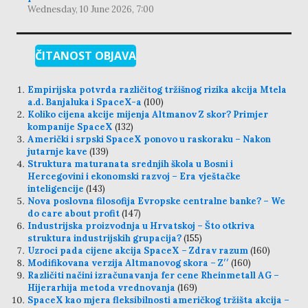
Wednesday, 10 June 2026, 7:00
ČITANOST OBJAVA
Empirijska potvrda različitog tržišnog rizika akcija Mtela
a.d. Banjaluka i SpaceX-a
(100)
Koliko cijena akcije mijenja Altmanov Z skor? Primjer
kompanije SpaceX
(132)
Američki i srpski SpaceX ponovo u raskoraku – Nakon
jutarnje kave
(139)
Struktura maturanata srednjih škola u Bosni i
Hercegovini i ekonomski razvoj – Era vještačke
inteligencije
(143)
Nova poslovna filosofija Evropske centralne banke? – We
do care about profit
(147)
Industrijska proizvodnja u Hrvatskoj – Što otkriva
struktura industrijskih grupacija?
(155)
Uzroci pada cijene akcija SpaceX – Zdrav razum
(160)
Modifikovana verzija Altmanovog skora – Z′′
(160)
Različiti načini izračunavanja fer cene Rheinmetall AG –
Hijerarhija metoda vrednovanja
(169)
SpaceX kao mjera fleksibilnosti američkog tržišta akcija –