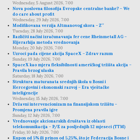
Wednesday, 5 August 2026, 7:00
Nova poslovna filosofija Evropske centralne banke? – We
do care about profit
Wednesday, 29 July 2026, 7:00
Modifikovana verzija Altmanovog skora – Z′′
Tuesday, 28 July 2026, 7:00
Različiti načini izračunavanja fer cene Rheinmetall AG –
Hijerarhija metoda vrednovanja
Monday, 20 July 2026, 7:00
Uzroci pada cijene akcija SpaceX – Zdrav razum
Sunday, 19 July 2026, 7:00
SpaceX kao mjera fleksibilnosti američkog tržišta akcija –
Pravila brzog ulaska
Saturday, 18 July 2026, 7:00
Struktura maturanata srednjih škola u Bosni i
Hercegovini i ekonomski razvoj – Era vještačke
inteligencije
Wednesday, 15 July 2026, 7:00
Državni intervencionizam na finansijskom tržištu –
Promjena pravila igre
Sunday, 12 July 2026, 7:00
Vrednovanje akcionarskih društava iz oblasti
telekomunikacija – P/E za posljednjih 12 mjeseci (TTM)
Friday, 10 July 2026, 7:00
Kupon od 5% ili prinos od 5,25%, što je Federacija Bosne i