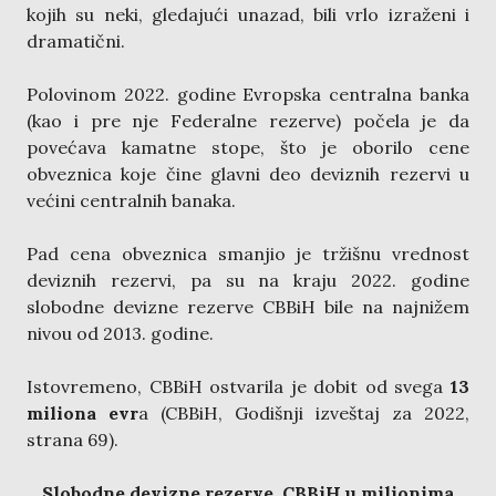
kojih su neki, gledajući unazad, bili vrlo izraženi i
dramatični.
Polovinom 2022. godine Evropska centralna banka
(kao i pre nje Federalne rezerve) počela je da
povećava kamatne stope, što je oborilo cene
obveznica koje čine glavni deo deviznih rezervi u
većini centralnih banaka.
Pad cena obveznica smanjio je tržišnu vrednost
deviznih rezervi, pa su na kraju 2022. godine
slobodne devizne rezerve CBBiH bile na najnižem
nivou od 2013. godine.
Istovremeno, CBBiH ostvarila je dobit od svega
13
miliona evr
a (CBBiH, Godišnji izveštaj za 2022,
strana 69).
Slobodne devizne rezerve CBBiH u milionima