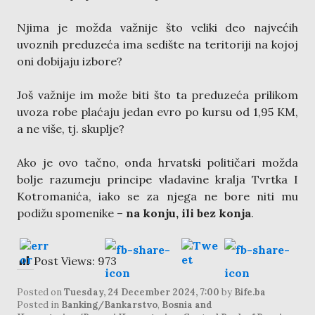
Njima je možda važnije što veliki deo najvećih
uvoznih preduzeća ima sedište na teritoriji na kojoj
oni dobijaju izbore?
Još važnije im može biti što ta preduzeća prilikom
uvoza robe plaćaju jedan evro po kursu od 1,95 KM,
a ne više, tj. skuplje?
Ako je ovo tačno, onda hrvatski političari možda
bolje razumeju principe vladavine kralja Tvrtka I
Kotromanića, iako se za njega ne bore niti mu
podižu spomenike –
na konju, ili bez konja
.
Post Views:
973
Posted on
Tuesday, 24 December 2024, 7:00
by
Bife.ba
Posted in
Banking/Bankarstvo
,
Bosnia and