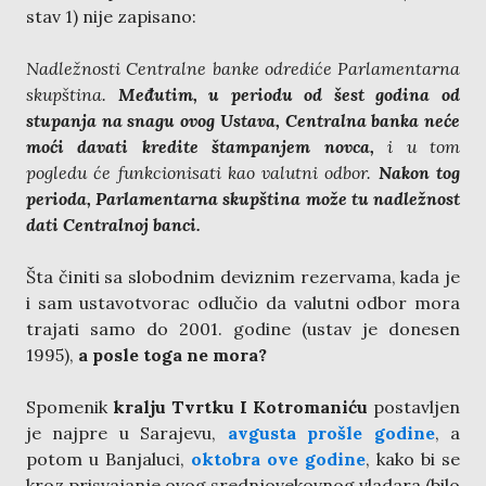
stav 1) nije zapisano:
Nadležnosti Centralne banke odrediće Parlamentarna
skupština.
Međutim, u periodu od šest godina od
stupanja na snagu ovog Ustava, Centralna banka neće
moći davati kredite štampanjem novca,
i u tom
pogledu će funkcionisati kao valutni odbor.
Nakon tog
perioda, Parlamentarna skupština može tu nadležnost
dati Centralnoj banci.
Šta činiti sa slobodnim deviznim rezervama, kada je
i sam ustavotvorac odlučio da valutni odbor mora
trajati samo do 2001. godine (ustav je donesen
1995),
a posle toga ne mora?
Spomenik
kralju Tvrtku I Kotromaniću
postavljen
je najpre u Sarajevu,
avgusta prošle godine
, a
potom u Banjaluci,
oktobra ove godine
, kako bi se
kroz prisvajanje ovog srednjovekovnog vladara (bilo