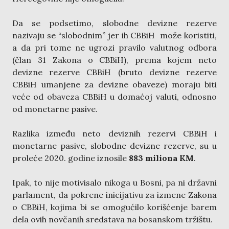
Da se podsetimo, slobodne devizne rezerve
nazivaju se “slobodnim” jer ih CBBiH može koristiti,
a da pri tome ne ugrozi pravilo valutnog odbora
(član 31 Zakona o CBBiH), prema kojem neto
devizne rezerve CBBiH (bruto devizne rezerve
CBBiH umanjene za devizne obaveze) moraju biti
veće od obaveza CBBiH u domaćoj valuti, odnosno
od monetarne pasive.
Razlika između neto deviznih rezervi CBBiH i
monetarne pasive, slobodne devizne rezerve, su u
proleće 2020. godine iznosile
883 miliona KM
.
Ipak, to nije motivisalo nikoga u Bosni, pa ni državni
parlament, da pokrene inicijativu za izmene Zakona
o CBBiH, kojima bi se omogućilo korišćenje barem
dela ovih novčanih sredstava na bosanskom tržištu.