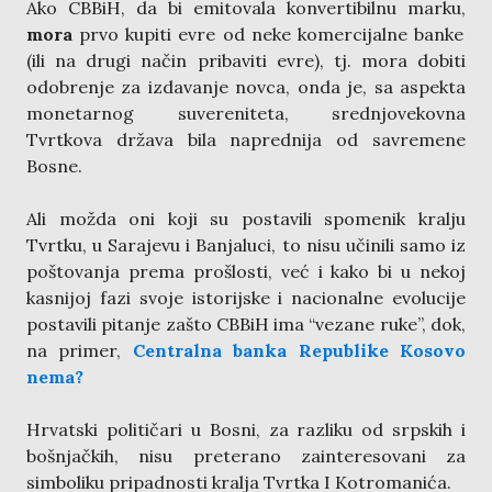
Ako CBBiH, da bi emitovala konvertibilnu marku,
mora
prvo kupiti evre od neke komercijalne banke
(ili na drugi način pribaviti evre), tj. mora dobiti
odobrenje za izdavanje novca, onda je, sa aspekta
monetarnog suvereniteta, srednjovekovna
Tvrtkova država bila naprednija od savremene
Bosne.
Ali možda oni koji su postavili spomenik kralju
Tvrtku, u Sarajevu i Banjaluci, to nisu učinili samo iz
poštovanja prema prošlosti, već i kako bi u nekoj
kasnijoj fazi svoje istorijske i nacionalne evolucije
postavili pitanje zašto CBBiH ima “vezane ruke”, dok,
na primer,
Centralna banka Republike Kosovo
nema?
Hrvatski političari u Bosni, za razliku od srpskih i
bošnjačkih, nisu preterano zainteresovani za
simboliku pripadnosti kralja Tvrtka I Kotromanića.