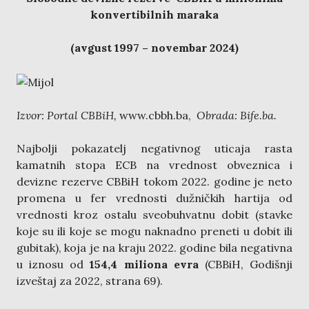
konvertibilnih maraka
(avgust 1997 – novembar 2024)
Izvor: Portal CBBiH,
www.cbbh.ba,
Obrada: Bife.ba.
Najbolji pokazatelj negativnog uticaja rasta
kamatnih stopa ECB na vrednost obveznica i
devizne rezerve CBBiH tokom 2022. godine je neto
promena u fer vrednosti dužničkih hartija od
vrednosti kroz ostalu sveobuhvatnu dobit (stavke
koje su ili koje se mogu naknadno preneti u dobit ili
gubitak), koja je na kraju 2022. godine bila negativna
u iznosu od
154,4 miliona evra
(CBBiH, Godišnji
izveštaj za 2022, strana 69).