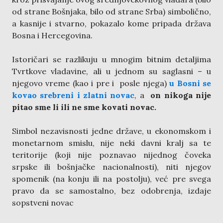
od strane Bošnjaka, bilo od strane Srba) simbolično,
a kasnije i stvarno, pokazalo kome pripada država
Bosna i Hercegovina.
Istoričari se razlikuju u mnogim bitnim detaljima
Tvrtkove vladavine, ali u jednom su saglasni – u
njegovo vreme (kao i pre i posle njega)
u Bosni se
kovao srebreni i zlatni novac
, a
on nikoga nije
pitao sme li ili ne sme kovati novac.
Simbol nezavisnosti jedne države, u ekonomskom i
monetarnom smislu, nije neki davni kralj sa te
teritorije (koji nije poznavao nijednog čoveka
srpske ili bošnjačke nacionalnosti), niti njegov
spomenik (na konju ili na postolju), već pre svega
pravo da se samostalno, bez odobrenja, izdaje
sopstveni novac