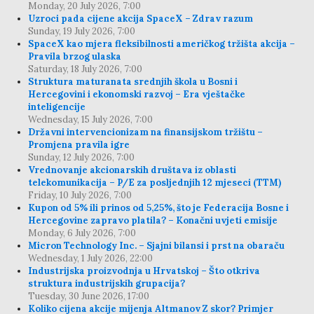
Monday, 20 July 2026, 7:00
Uzroci pada cijene akcija SpaceX – Zdrav razum
Sunday, 19 July 2026, 7:00
SpaceX kao mjera fleksibilnosti američkog tržišta akcija –
Pravila brzog ulaska
Saturday, 18 July 2026, 7:00
Struktura maturanata srednjih škola u Bosni i
Hercegovini i ekonomski razvoj – Era vještačke
inteligencije
Wednesday, 15 July 2026, 7:00
Državni intervencionizam na finansijskom tržištu –
Promjena pravila igre
Sunday, 12 July 2026, 7:00
Vrednovanje akcionarskih društava iz oblasti
telekomunikacija – P/E za posljednjih 12 mjeseci (TTM)
Friday, 10 July 2026, 7:00
Kupon od 5% ili prinos od 5,25%, što je Federacija Bosne i
Hercegovine zapravo platila? – Konačni uvjeti emisije
Monday, 6 July 2026, 7:00
Micron Technology Inc. – Sjajni bilansi i prst na obaraču
Wednesday, 1 July 2026, 22:00
Industrijska proizvodnja u Hrvatskoj – Što otkriva
struktura industrijskih grupacija?
Tuesday, 30 June 2026, 17:00
Koliko cijena akcije mijenja Altmanov Z skor? Primjer