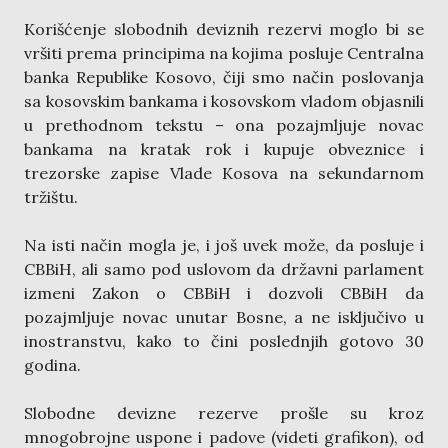
Korišćenje slobodnih deviznih rezervi moglo bi se
vršiti prema principima na kojima posluje Centralna
banka Republike Kosovo, čiji smo način poslovanja
sa kosovskim bankama i kosovskom vladom objasnili
u prethodnom tekstu – ona pozajmljuje novac
bankama na kratak rok i kupuje obveznice i
trezorske zapise Vlade Kosova na sekundarnom
tržištu.
Na isti način mogla je, i još uvek može, da posluje i
CBBiH, ali samo pod uslovom da državni parlament
izmeni Zakon o CBBiH i dozvoli CBBiH da
pozajmljuje novac unutar Bosne, a ne isključivo u
inostranstvu, kako to čini poslednjih gotovo 30
godina.
Slobodne devizne rezerve prošle su kroz
mnogobrojne uspone i padove (videti grafikon), od