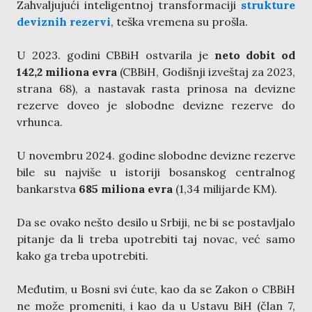
Zahvaljujući inteligentnoj transformaciji
strukture
deviznih rezervi
, teška vremena su prošla.
U 2023. godini CBBiH ostvarila je
neto dobit od
142,2 miliona evra
(CBBiH, Godišnji izveštaj za 2023,
strana 68), a nastavak rasta prinosa na devizne
rezerve doveo je slobodne devizne rezerve do
vrhunca.
U novembru 2024. godine slobodne devizne rezerve
bile su najviše u istoriji bosanskog centralnog
bankarstva
685 miliona evra
(1,34 milijarde KM).
Da se ovako nešto desilo u Srbiji, ne bi se postavljalo
pitanje da li treba upotrebiti taj novac, već samo
kako ga treba upotrebiti.
Međutim, u Bosni svi ćute, kao da se Zakon o CBBiH
ne može promeniti, i kao da u Ustavu BiH (član 7,