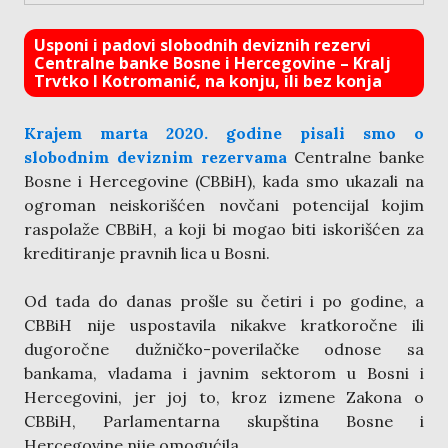
Usponi i padovi slobodnih deviznih rezervi
Centralne banke Bosne i Hercegovine – Kralj
Trvtko I Kotromanić, na konju, ili bez konja
Krajem marta 2020. godine pisali smo o
slobodnim deviznim rezervama
Centralne banke
Bosne i Hercegovine (CBBiH), kada smo ukazali na
ogroman neiskorišćen novčani potencijal kojim
raspolaže CBBiH, a koji bi mogao biti iskorišćen za
kreditiranje pravnih lica u Bosni.
Od tada do danas prošle su četiri i po godine, a
CBBiH nije uspostavila nikakve kratkoročne ili
dugoročne dužničko-poverilačke odnose sa
bankama, vladama i javnim sektorom u Bosni i
Hercegovini, jer joj to, kroz izmene Zakona o
CBBiH, Parlamentarna skupština Bosne i
Hercegovine nije omogućila.