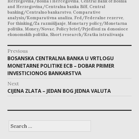
Herzegovina/Bosna i Hercegovina
,
Central Bank of Bosnia
and Herzegovina/Centralna banka BiH
,
Central
banking/Centralno bankarstvo
,
Comparative
analysis/Komparativna analiza
,
Fed/Federalne rezerve
,
For thinking/Za razmišljanje
,
Monetary policy/Monetarna
politika
,
Money/Novac
,
Policy brief/Prjedlozi za donosioce
ekonomskih politika
,
Short research/Kratka istraživanja
post
Previous
navigation
Previous
BOSANSKA CENTRALNA BANKA U VRTLOGU
post:
MONETARNE POLITIKE ECB – DOBAR PRIMER
INVESTICIONOG BANKARSTVA
Next
Next
CIJENA ZLATA – JEDAN BOG JEDNA VALUTA
post:
Search
for: