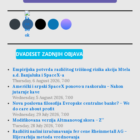
DVADESET ZADNJIH OBJAVA
Empirijska potvrda različitog tržišnog rizika akcija Mtela
a.d. Banjaluka i SpaceX-a
Thursday, 6 August 2026, 7:00
Američki i srpski SpaceX ponovo u raskoraku – Nakon
jutarnje kave
Wednesday, 5 August 2026, 7:00
Nova poslovna filosofija Evropske centralne banke? – We
do care about profit
Wednesday, 29 July 2026, 7:00
Modifikovana verzija Altmanovog skora – Z′′
Tuesday, 28 July 2026, 7:00
Različiti načini izračunavanja fer cene Rheinmetall AG –
Hijerarhija metoda vrednovanja