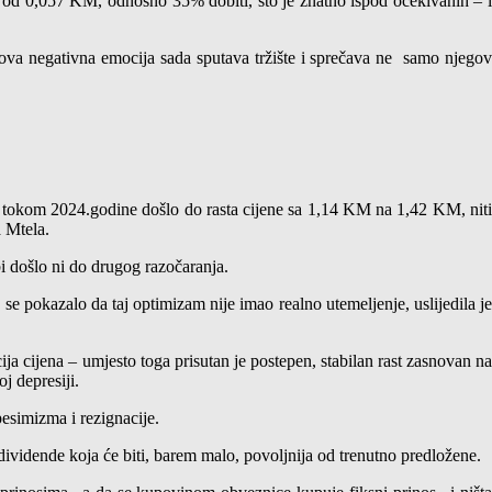
e od 0,057 KM, odnosno 35% dobiti, što je znatno ispod očekivanih – i
ova negativna emocija sada sputava tržište i sprečava ne samo njegov
bi tokom 2024.godine došlo do rasta cijene sa 1,14 KM na 1,42 KM, niti
 Mtela.
bi došlo ni do drugog razočaranja.
e pokazalo da taj optimizam nije imao realno utemeljenje, uslijedila je
ja cijena – umjesto toga prisutan je postepen, stabilan rast zasnovan na
j depresiji.
simizma i rezignacije.
dividende koja će biti, barem malo, povoljnija od trenutno predložene.