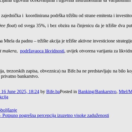
akcijama trgovina očekivanjima i trgovina instrumentima sa varijabilni
ajednička i koordinirana podrška tržištu od strane emitenta i investito
free float
) od svega 35%, i bez obzira na činjenicu da je tržište dva pu
a Mtela da padnu – tržište akcija je tržište aktivne investicione strategij
t makera
,
podržavaoca likvidnosti
, uvijek otvorena varijanta za likvid
cija, trezorskih zapisa, obveznica) na Bife.ba ne predstavljaju na bilo ko
i privatno bankarstvo.
16 June 2025, 18:24
by
Bife.ba
Posted in
Banking/Bankarstvo
,
Mtel/M
kcija
boljšanje
 – Potpuno pogrešna percepcija izuzetno visoke zaduženosti