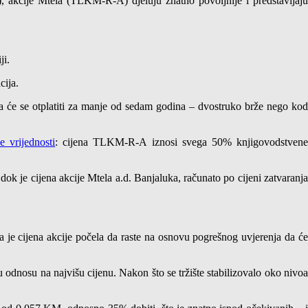
), akcije Mtela (TLKM-R-A) djeluju znatno povoljnije i predstavljaju
ji.
cija.
a će se otplatiti za manje od sedam godina – dvostruko brže nego kod
 vrijednosti
: cijena TLKM-R-A iznosi svega 50% knjigovodstven
k je cijena akcije Mtela a.d. Banjaluka, računato po cijeni zatvaranja
da je cijena akcije počela da raste na osnovu pogrešnog uvjerenja da će
 u odnosu na najvišu cijenu. Nakon što se tržište stabilizovalo oko nivoa