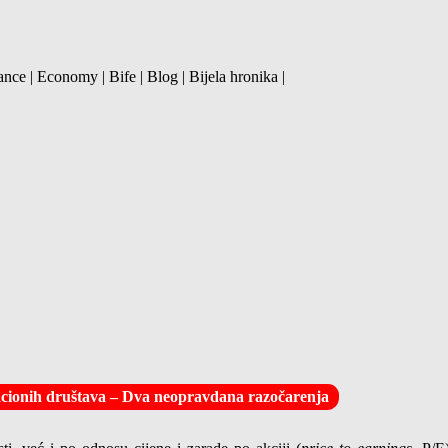
ance | Economy | Bife | Blog | Bijela hronika |
kacionih društava – Dva neopravdana razočarenja