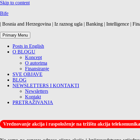
Skip to content
Bife
| Bosnia and Herzegovina | Iz raznog ugla | Banking | Intelligence | Fin
Primary Menu
Posts in English
O BLOGU
Koncept
O autorima
Finansiranje
SVE OBJAVE
BLOG
NEWSLETTERS I KONTAKTI
Newsletters
Kontakt
PRETRAŽIVANJA
Vrednovanje akcija i raspoloženje na tržištu akcija telekomuni