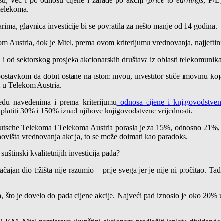
i, već i po odnosu cijene i zarade po akciji (
price to earnings
, P/E
 telekoma.
ma, glavnica investicije bi se povratila za nešto manje od 14 godina.
om Austria, dok je Mtel, prema ovom kriterijumu vrednovanja, najjeftini
 i od sektorskog prosjeka akcionarskih društava iz oblasti telekomunika
tavkom da dobit ostane na istom nivou, investitor stiče imovinu koj
m u Telekom Austria.
eđu navedenima i prema kriterijumu
odnosa cijene i knjigovodstvene
 platiti 30% i 150% iznad njihove knjigovodstvene vrijednosti.
utsche Telekoma i Telekoma Austria porasla je za 15%, odnosno 21%, do
ovišta vrednovanja akcija, to se može doimati kao paradoks.
 suštinski kvalitetnijih investicija pada?
ajan dio tržišta nije razumio – prije svega jer je nije ni pročitao. Ta
ora, što je dovelo do pada cijene akcije. Najveći pad iznosio je oko 20%