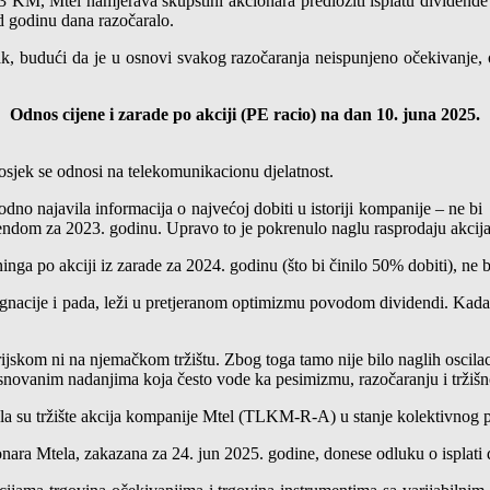
63 KM, Mtel namjerava skupštini akcionara predložiti isplatu dividend
d godinu dana razočaralo.
k, budući da je u osnovi svakog razočaranja neispunjeno očekivanje, 
Odnos cijene i zarade po akciji (PE racio) na dan 10. juna 2025.
sjek se odnosi na telekomunikacionu djelatnost.
dno najavila informacija o najvećoj dobiti u istoriji kompanije – ne 
endom za 2023. godinu. Upravo to je pokrenulo naglu rasprodaju akcija
ninga po akciji iz zarade za 2024. godinu (što bi činilo 50% dobiti), ne 
gnacije i pada, leži u pretjeranom optimizmu povodom dividendi. Kada s
ijskom ni na njemačkom tržištu. Zbog toga tamo nije bilo naglih oscilaci
eosnovanim nadanjima koja često vode ka pesimizmu, razočaranju i tržišno
su tržište akcija kompanije Mtel (TLKM-R-A) u stanje kolektivnog pe
onara Mtela, zakazana za 24. jun 2025. godine, donese odluku o isplati 