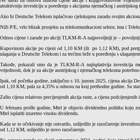
Ne samo na osnovu odnosa cijene akcije i knjigovodstvene vrijednost
atraktivniju investiciju u poređenju s akcijama njemačkog i austrijskog
Ako bi Deutsche Telekom isplaćivao cjelokupnu zaradu svojim akcionari
Niži P/E, vrlo blizak prosjeku za telekomunikacioni sektor, ima i Telek
Odnos cijene i zarade po akciji TLKM-R-A najpovoljniji je – povoljniji
Kupovinom akcije po cijeni od 1,10 KM (ili po 1,12 KM), pod pretpos
ulaganja u Deutsche Telekom i za trećinu brže u poređenju s ulaganje
Takođe, pokazali smo da je TLKM-R-A najisplativija investicija m
vrijednosti, dok je za akcije austrijskog i njemačkog telekoma potrebno
Ipak, od početka godine, zaključno s 10. junom 2025, cijena akcija De
od 1,10 KM, pala za 4,35% u odnosu na kraj prethodne godine. Sa stan
Zašto cijena relativno precijenjenih akcija raste, a cijena podcijenjenih i
U februaru prošle godine, Mtel je objavio dividendnu politiku koju znač
Mtel isplatiti izuzetno visoku dividendu.
Kada se to očekivanje nije ostvarilo, uslijedilo je razočarenje investit
od 1,12 KM, uslijedilo je novo razočarenje.