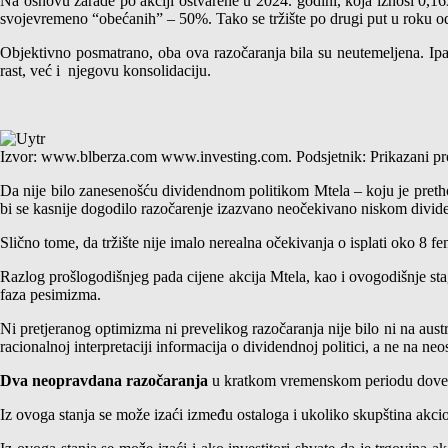
Na osnovu zarade po akciji ostvarene u 2024. godini, koja iznosi 0,1
svojevremeno “obećanih” – 50%. Tako se tržište po drugi put u roku o
Objektivno posmatrano, oba ova razočaranja bila su neutemeljena. Ipa
rast, već i njegovu konsolidaciju.
Izvor: www.blberza.com www.investing.com. Podsjetnik: Prikazani pro
Da nije bilo zanesenošću dividendnom politikom Mtela – koju je pretho
bi se kasnije dogodilo razočarenje izazvano neočekivano niskom divid
Slično tome, da tržište nije imalo nerealna očekivanja o isplati oko 8 fe
Razlog prošlogodišnjeg pada cijene akcija Mtela, kao i ovogodišnje sta
faza pesimizma.
Ni pretjeranog optimizma ni prevelikog razočaranja nije bilo ni na austr
racionalnoj interpretaciji informacija o dividendnoj politici, a ne na n
Dva neopravdana razočaranja
u kratkom vremenskom periodu dovela 
Iz ovoga stanja se može izaći između ostaloga i ukoliko skupština akci