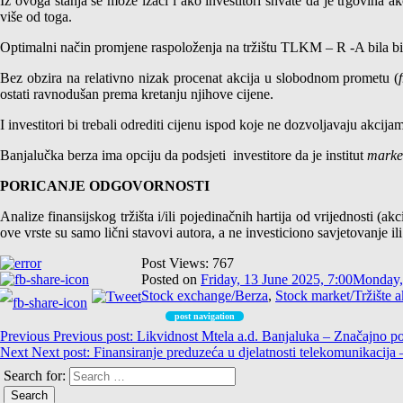
Iz ovoga stanja se može izaći i ako investitori shvate da je trgovina 
više od toga.
Optimalni način promjene raspoloženja na tržištu TLKM – R -A bila bi z
Bez obzira na relativno nizak procenat akcija u slobodnom prometu (
ostati ravnodušan prema kretanju njihove cijene.
I investitori bi trebali odrediti cijenu ispod koje ne dozvoljavaju akcijam
Banjalučka berza ima opciju da podsjeti investitore da je institut
marke
PORICANJE ODGOVORNOSTI
Analize finansijskog tržišta i/ili pojedinačnih hartija od vrijednosti (ak
ove vrste su samo lični stavovi autora, a ne investiciono savjetovanje il
Post Views:
767
Posted on
Friday, 13 June 2025, 7:00
Monday, 
Stock exchange/Berza
,
Stock market/Tržište a
post navigation
Previous
Previous post:
Likvidnost Mtela a.d. Banjaluka – Značajno po
Next
Next post:
Finansiranje preduzeća u djelatnosti telekomunikacija
Search for: