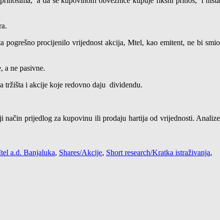
m prinosima, a da se kupovinom obveznice kupuje fiksni prinos, i ništa
ra.
ta pogrešno procijenilo vrijednost akcija, Mtel, kao emitent, ne bi smi
e, a ne pasivne.
na tržišta i akcije koje redovno daju dividendu.
ji način prijedlog za kupovinu ili prodaju hartija od vrijednosti. Analize
tel a.d. Banjaluka
,
Shares/Akcije
,
Short research/Kratka istraživanja
,