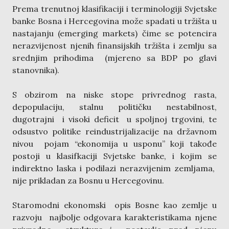
Prema trenutnoj klasifikaciji i terminologiji Svjetske
banke Bosna i Hercegovina može spadati u tržišta u
nastajanju (emerging markets) čime se potencira
nerazvijenost njenih finansijskih tržišta i zemlju sa
srednjim prihodima (mjereno sa BDP po glavi
stanovnika).
S obzirom na niske stope privrednog rasta,
depopulaciju, stalnu političku nestabilnost,
dugotrajni i visoki deficit u spoljnoj trgovini, te
odsustvo politike reindustrijalizacije na državnom
nivou pojam “ekonomija u usponu” koji takođe
postoji u klasifkaciji Svjetske banke, i kojim se
indirektno laska i podilazi nerazvijenim zemljama,
nije prikladan za Bosnu u Hercegovinu.
Staromodni ekonomski opis Bosne kao zemlje u
razvoju najbolje odgovara karakteristikama njene