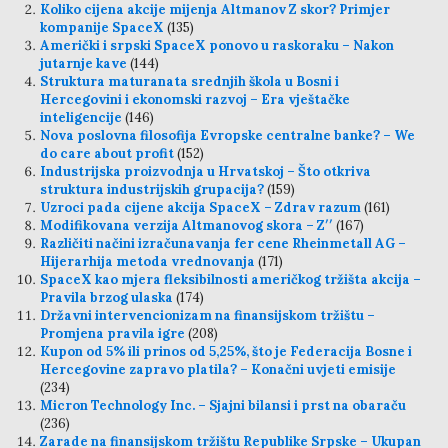
Koliko cijena akcije mijenja Altmanov Z skor? Primjer
kompanije SpaceX
(135)
Američki i srpski SpaceX ponovo u raskoraku – Nakon
jutarnje kave
(144)
Struktura maturanata srednjih škola u Bosni i
Hercegovini i ekonomski razvoj – Era vještačke
inteligencije
(146)
Nova poslovna filosofija Evropske centralne banke? – We
do care about profit
(152)
Industrijska proizvodnja u Hrvatskoj – Što otkriva
struktura industrijskih grupacija?
(159)
Uzroci pada cijene akcija SpaceX – Zdrav razum
(161)
Modifikovana verzija Altmanovog skora – Z′′
(167)
Različiti načini izračunavanja fer cene Rheinmetall AG –
Hijerarhija metoda vrednovanja
(171)
SpaceX kao mjera fleksibilnosti američkog tržišta akcija –
Pravila brzog ulaska
(174)
Državni intervencionizam na finansijskom tržištu –
Promjena pravila igre
(208)
Kupon od 5% ili prinos od 5,25%, što je Federacija Bosne i
Hercegovine zapravo platila? – Konačni uvjeti emisije
(234)
Micron Technology Inc. – Sjajni bilansi i prst na obaraču
(236)
Zarade na finansijskom tržištu Republike Srpske – Ukupan