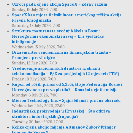
Uzroci pada cijene akcija SpaceX – Zdrav razum
Sunday, 19 July 2026, 7:00
SpaceX kao mjera fleksibilnosti američkog tržišta akcija –
Pravila brzog ulaska
Saturday, 18 July 2026, 7:00
Struktura maturanata srednjih škola u Bosni i
Hercegovini i ekonomski razvoj – Era vještačke
inteligencije
Wednesday, 15 July 2026, 7:00
Državni intervencionizam na finansijskom tržištu –
Promjena pravila igre
Sunday, 12 July 2026, 7:00
Vrednovanje akcionarskih društava iz oblasti
telekomunikacija – P/E za posljednjih 12 mjeseci (TTM)
Friday, 10 July 2026, 7:00
Kupon od 5% ili prinos od 5,25%, što je Federacija Bosne i
Hercegovine zapravo platila? – Konačni uvjeti emisije
Monday, 6 July 2026, 7:00
Micron Technology Inc. – Sjajni bilansi i prst na obaraču
Wednesday, 1 July 2026, 22:00
Industrijska proizvodnja u Hrvatskoj – Što otkriva
struktura industrijskih grupacija?
Tuesday, 30 June 2026, 17:00
Koliko cijena akcije mijenja Altmanov Z skor? Primjer
kompanije SpaceX