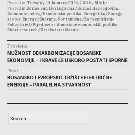
Posted on
Tuesday, 14 January 2025, 7:00
by
Bife.ba
Posted in
Bosnia and Herzegovina/Bosna i Hercegovina
,
Economic policy/Ekonomska politika
,
Energetika/Energy
sector
,
Energy/Energija
,
For thinking/Za razmišljanje
,
Policy brief/Prjedlozi za donosioce ekonomskih politika
,
Short research/Kratka istraživanja
post
Previous
navigation
Previous
NUŽNOST DEKARBONIZACIJE BOSANSKE
post:
EKONOMIJE – I KRAVE ĆE USKORO POSTATI SPORNE
Next
Next
BOSANSKO I EVROPSKO TRŽIŠTE ELEKTRIČNE
post:
ENERGIJE – PARALELNA STVARNOST
Search
for: