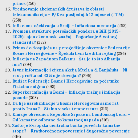
prinos
(250)
Vrednovanje akcionarskih društava iz oblasti
telekomunikacija – P/E za posljednjih 12 mjeseci (TTM)
(258)
Inflaciona očekivanja u Srbiji – Inflaciona memorija
(268)
Promena strukture potrošačkih pondera u BiH (2015–
2025) i njen ekonomski značaj – Pogoršanje životnog
standarda?
(272)
Prinos do dospijeća na petogodišnje obveznice Federacije
Bosne i Hercegovine – Špekulativni kreditni rejting
(284)
Inflacija na Zapadnom Balkanu – Šta je to što Albanija
ima?
(294)
Javne informacije i cijena akcija Mtela a.d. Banjaluka – Ni
rast profita od 33% nije dovoljan?
(296)
Budžet Federacije Bosne i Hercegovine za početnike –
Fiskalna enigma
(298)
Superkor inflacija u Bosni – Inflacija tražnje i inflacija
ponude
(308)
Da li je uzrok inflacije u Bosni i Hercegovini samo rat
protiv Irana? – Stalno visoka temperatura
(316)
Emisije obveznica Republike Srpske na Londonskoj berzi –
Od kamatne odbrane do kamatnog napada
(316)
Zašto je Evropska centralna banka povećala kamatne
stope? – Kratkoročno nepoverenje i dugoročno poverenje
(316)