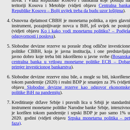
novac i Vladi Republike Kosovo i bankama koje posluju na
teritoriji Kosova i Metohije (vidjeti objavu
Centralna bank
Republike Kosovo – Bolji uvijek treba da budu uzor lošijima
).
Osnovna djelatnost CBBH je monetarna politika, a njen glavni
instrument, pozajmljivanje novca u BiH, još uvijek ne postoji
(vidjeti objavu
Ko i kako vodi monetarnu politiku? – Podjel
odgovornosti i poslova
).
Slobodne devizne rezerve su porasle zbog odlične investicione
politike CBBH, koja je javna institucija, i one predstavljaju
javno dobro koje treba biti iskorišteno u javne svrhe (
Bosanska
centralna banka u vrtlogu monetarne politike ECB – Dobar
primjer investicionog bankarstva
).
Slobodne devizne rezerve nisu bile, a mogle su biti, iskorištene
tokom pandemije (2020) i realni BDP je smanjen za 3% (vidjeti
objavu
Slobodne devizne rezerve kao odgovor ekonomske
politike BiH na pandemiju
).
Kreditiranje države Srbije i pravnih lica u Srbiji je standardni
instrument monetarne politike Narodne banke Srbije, intenzivno
je korišten tokom pandemije i srpski BDP je pao samo 1% u
2020. godini (vidjeti objavu
Srpska monetarna politika – pet
faza)
.