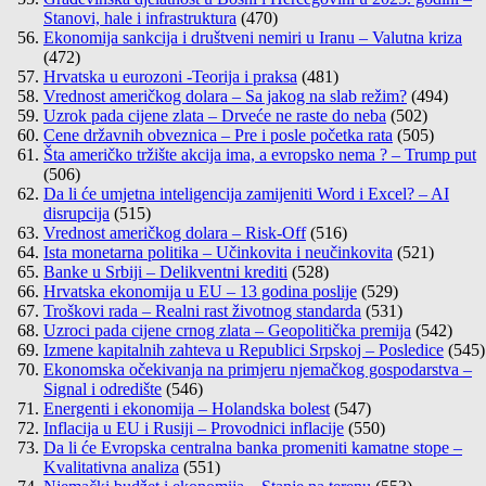
Stanovi, hale i infrastruktura
(470)
Ekonomija sankcija i društveni nemiri u Iranu – Valutna kriza
(472)
Hrvatska u eurozoni -Teorija i praksa
(481)
Vrednost američkog dolara – Sa jakog na slab režim?
(494)
Uzrok pada cijene zlata – Drveće ne raste do neba
(502)
Cene državnih obveznica – Pre i posle početka rata
(505)
Šta američko tržište akcija ima, a evropsko nema ? – Trump put
(506)
Da li će umjetna inteligencija zamijeniti Word i Excel? – AI
disrupcija
(515)
Vrednost američkog dolara – Risk-Off
(516)
Ista monetarna politika – Učinkovita i neučinkovita
(521)
Banke u Srbiji – Delikventni krediti
(528)
Hrvatska ekonomija u EU – 13 godina poslije
(529)
Troškovi rada – Realni rast životnog standarda
(531)
Uzroci pada cijene crnog zlata – Geopolitička premija
(542)
Izmene kapitalnih zahteva u Republici Srpskoj – Posledice
(545)
Ekonomska očekivanja na primjeru njemačkog gospodarstva –
Signal i odredište
(546)
Energenti i ekonomija – Holandska bolest
(547)
Inflacija u EU i Rusiji – Provodnici inflacije
(550)
Da li će Evropska centralna banka promeniti kamatne stope –
Kvalitativna analiza
(551)