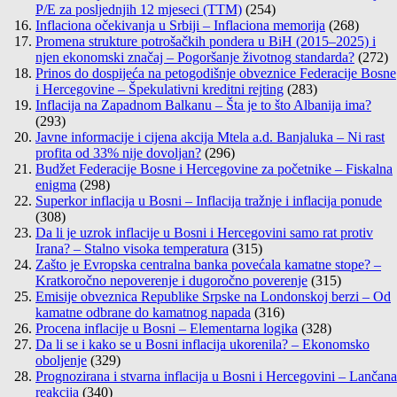
P/E za posljednjih 12 mjeseci (TTM)
(254)
Inflaciona očekivanja u Srbiji – Inflaciona memorija
(268)
Promena strukture potrošačkih pondera u BiH (2015–2025) i
njen ekonomski značaj – Pogoršanje životnog standarda?
(272)
Prinos do dospijeća na petogodišnje obveznice Federacije Bosne
i Hercegovine – Špekulativni kreditni rejting
(283)
Inflacija na Zapadnom Balkanu – Šta je to što Albanija ima?
(293)
Javne informacije i cijena akcija Mtela a.d. Banjaluka – Ni rast
profita od 33% nije dovoljan?
(296)
Budžet Federacije Bosne i Hercegovine za početnike – Fiskalna
enigma
(298)
Superkor inflacija u Bosni – Inflacija tražnje i inflacija ponude
(308)
Da li je uzrok inflacije u Bosni i Hercegovini samo rat protiv
Irana? – Stalno visoka temperatura
(315)
Zašto je Evropska centralna banka povećala kamatne stope? –
Kratkoročno nepoverenje i dugoročno poverenje
(315)
Emisije obveznica Republike Srpske na Londonskoj berzi – Od
kamatne odbrane do kamatnog napada
(316)
Procena inflacije u Bosni – Elementarna logika
(328)
Da li se i kako se u Bosni inflacija ukorenila? – Ekonomsko
oboljenje
(329)
Prognozirana i stvarna inflacija u Bosni i Hercegovini – Lančana
reakcija
(340)