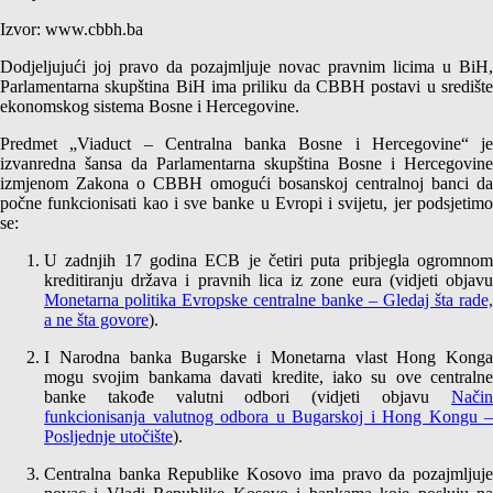
Izvor: www.cbbh.ba
Dodjeljujući joj pravo da pozajmljuje novac pravnim licima u BiH,
Parlamentarna skupština BiH ima priliku da CBBH postavi u središte
ekonomskog sistema Bosne i Hercegovine.
Predmet „Viaduct – Centralna banka Bosne i Hercegovine“ je
izvanredna šansa da Parlamentarna skupština Bosne i Hercegovine
izmjenom Zakona o CBBH omogući bosanskoj centralnoj banci da
počne funkcionisati kao i sve banke u Evropi i svijetu, jer podsjetimo
se:
U zadnjih 17 godina ECB je četiri puta pribjegla ogromnom
kreditiranju država i pravnih lica iz zone eura (vidjeti objavu
Monetarna politika Evropske centralne banke – Gledaj šta rade,
a ne šta govore
).
I Narodna banka Bugarske i Monetarna vlast Hong Konga
mogu svojim bankama davati kredite, iako su ove centralne
banke takođe valutni odbori (vidjeti objavu
Način
funkcionisanja valutnog odbora u Bugarskoj i Hong Kongu –
Posljednje utočište
).
Centralna banka Republike Kosovo ima pravo da pozajmljuje