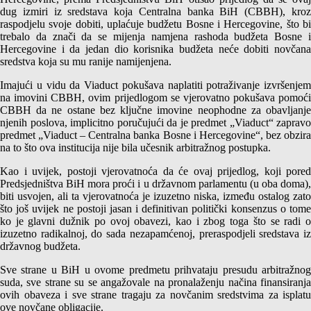
dug izmiri iz sredstava koja Centralna banka BiH (CBBH), kroz
raspodjelu svoje dobiti, uplaćuje budžetu Bosne i Hercegovine, što bi
trebalo da znači da se mijenja namjena rashoda budžeta Bosne i
Hercegovine i da jedan dio korisnika budžeta neće dobiti novčana
sredstva koja su mu ranije namijenjena.
Imajući u vidu da Viaduct pokušava naplatiti potraživanje izvršenjem
na imovini CBBH, ovim prijedlogom se vjerovatno pokušava pomoći
CBBH da ne ostane bez ključne imovine neophodne za obavljanje
njenih poslova, implicitno poručujući da je predmet „Viaduct“ zapravo
predmet „Viaduct – Centralna banka Bosne i Hercegovine“, bez obzira
na to što ova institucija nije bila učesnik arbitražnog postupka.
Kao i uvijek, postoji vjerovatnoća da će ovaj prijedlog, koji pored
Predsjedništva BiH mora proći i u državnom parlamentu (u oba doma),
biti usvojen, ali ta vjerovatnoća je izuzetno niska, između ostalog zato
što još uvijek ne postoji jasan i definitivan politički konsenzus o tome
ko je glavni dužnik po ovoj obavezi, kao i zbog toga što se radi o
izuzetno radikalnoj, do sada nezapamćenoj, preraspodjeli sredstava iz
državnog budžeta.
Sve strane u BiH u ovome predmetu prihvataju presudu arbitražnog
suda, sve strane su se angažovale na pronalaženju načina finansiranja
ovih obaveza i sve strane tragaju za novčanim sredstvima za isplatu
ove novčane obligacije.