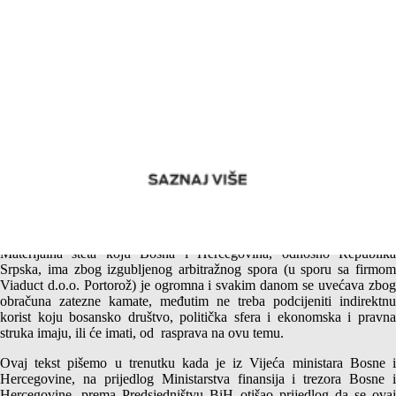
U predmetu „Viaduct – Centralna banka Bosne i Hercegovine“
najjednostavnija rješenja su uvijek ona najbolja – Od šume ne
vide drvo
Materijalna šteta koju Bosna i Hercegovina, odnosno Republika
Srpska, ima zbog izgubljenog arbitražnog spora (u sporu sa firmom
Viaduct d.o.o. Portorož) je ogromna i svakim danom se uvećava zbog
obračuna zatezne kamate, međutim ne treba podcijeniti indirektnu
korist koju bosansko društvo, politička sfera i ekonomska i pravna
struka imaju, ili će imati, od rasprava na ovu temu.
Ovaj tekst pišemo u trenutku kada je iz Vijeća ministara Bosne i
Hercegovine, na prijedlog Ministarstva finansija i trezora Bosne i
Hercegovine, prema Predsjedništvu BiH otišao prijedlog da se ovaj