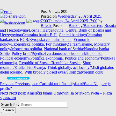
Post Views:
899
Posted on
Wednesday, 23 April 2025,
7:00
Thursday, 24 April 2025, 7:00
by
Bife.ba
Posted in
Banking/Bankarstvo
,
Bosnia
and Herzegovina/Bosna i Hercegovina
,
Central Bank of Bosnia and
Herzegovina/Centralna banka BiH
,
Central banking/Centralno
bankarstvo
,
ECB/Evropska centralna banka
,
Economic
policy/Ekonomska politika
,
For thinking/Za razmišljanje
,
Monetary
policy/Monetarna politika
,
National bank of Serbia/Narodna banka
Srbije
,
Policy brief/Prjedlozi za donosioce ekonomskih politika
,
Political economy/Politička ekonomija
,
Politics and economy/Politika i
ekonomija
,
Republic of Srpska/Republika Srpska
,
Short
research/Kratka istraživanja
,
Think globally, act locally/Misli globalno
djeluj lokalno
,
With broadly closed eyes/Širom zatvorenih očiju
post navigation
Previous
Previous post:
Carinski rat i finansijska tržišta – Najgore je
prošlo?
Next
Next post:
Američki bilans u trgovini sa ostatkom sveta – Plaza
sporazum
Search for: