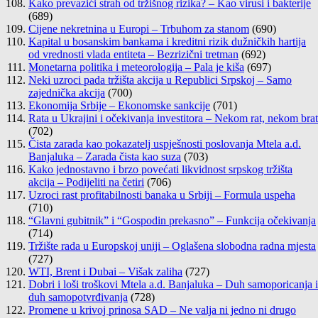
Kako prevazići strah od tržišnog rizika? – Kao virusi i bakterije
(689)
Cijene nekretnina u Europi – Trbuhom za stanom
(690)
Kapital u bosanskim bankama i kreditni rizik dužničkih hartija
od vrednosti vlada entiteta – Bezrizični tretman
(692)
Monetarna politika i meteorologija – Pala je kiša
(697)
Neki uzroci pada tržišta akcija u Republici Srpskoj – Samo
zajednička akcija
(700)
Ekonomija Srbije – Ekonomske sankcije
(701)
Rata u Ukrajini i očekivanja investitora – Nekom rat, nekom brat
(702)
Čista zarada kao pokazatelj uspješnosti poslovanja Mtela a.d.
Banjaluka – Zarada čista kao suza
(703)
Kako jednostavno i brzo povećati likvidnost srpskog tržišta
akcija – Podijeliti na četiri
(706)
Uzroci rast profitabilnosti banaka u Srbiji – Formula uspeha
(710)
“Glavni gubitnik” i “Gospodin prekasno” – Funkcija očekivanja
(714)
Tržište rada u Europskoj uniji – Oglašena slobodna radna mjesta
(727)
WTI, Brent i Dubai – Višak zaliha
(727)
Dobri i loši troškovi Mtela a.d. Banjaluka – Duh samoporicanja i
duh samopotvrđivanja
(728)
Promene u krivoj prinosa SAD – Ne valja ni jedno ni drugo