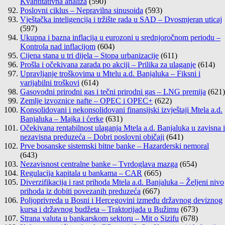
Kvantitativna analiza
(590)
Poslovni ciklus – Nepravilna sinusoida
(593)
Vještačka inteligencija i tržište rada u SAD – Dvosmjeran uticaj
(597)
Ukupna i bazna inflacija u eurozoni u srednjoročnom periodu –
Kontrola nad inflacijom
(604)
Cijena stana u tri dijela – Stopa urbanizacije
(611)
Prošla i očekivana zarada po akciji – Prilika za ulaganje
(614)
Upravljanje troškovima u Mtelu a.d. Banjaluka – Fiksni i
varijabilni troškovi
(614)
Gasovodni prirodni gas i tečni prirodni gas – LNG premija
(621)
Zemlje izvoznice nafte – OPEC i OPEC+
(622)
Konsolidovani i nekonsolidovani finansijski izvještaji Mtela a.d.
Banjaluka – Majka i ćerke
(631)
Očekivana rentabilnost ulaganja Mtela a.d. Banjaluka u zavisna i
nezavisna preduzeća – Dobri poslovni običaji
(641)
Prve bosanske sistemski bitne banke – Hazarderski nemoral
(643)
Nezavisnost centralne banke – Tvrdoglava mazga
(654)
Regulacija kapitala u bankama – CAR
(665)
Diverzifikacija i rast prihoda Mtela a.d. Banjaluka – Željeni nivo
prihoda iz dobiti povezanih preduzeća
(667)
Poljoprivreda u Bosni i Hercegovini između državnog deviznog
kursa i državnog budžeta – Traktorijada u Bužimu
(673)
Strana valuta u bankarskom sektoru – Mit o Sizifu
(678)