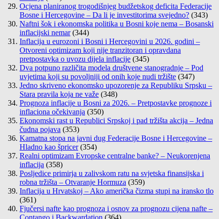
Ocjena planiranog trogodišnjeg budžetskog deficita Federacije
Bosne i Hercegovine – Da li je investitorima svejedno?
(343)
Naftni šok i ekonomska politika u Bosni koje nema – Bosanski
inflacijski nemar
(344)
Inflacija u eurozoni i Bosni i Hercegovini u 2026. godini –
Otvoreni optimizam koji nije tranzitoran i opravdana
pretpostavka o uvozu dijela inflacije
(345)
Dva potpuno različita modela društvene stanogradnje – Pod
uvjetima koji su povoljniji od onih koje nudi tržište
(347)
Jedno skriveno ekonomsko upozorenje za Republiku Srpsku –
Stara pravila koja ne važe
(348)
Prognoza inflacije u Bosni za 2026. – Pretpostavke prognoze i
inflaciona očekivanja
(350)
Ekonomski rast u Republici Srpskoj i pad tržišta akcija – Jedna
čudna pojava
(353)
Kamatna stopa na javni dug Federacije Bosne i Hercegovine –
Hladno kao špricer
(354)
Realni optimizam Evropske centralne banke? – Neukorenjena
inflacija
(358)
Posljedice primirja u zalivskom ratu na svjetska finansijska i
robna tržišta – Otvaranje Hormuza
(359)
Inflacija u Hrvatskoj – Ako američka čizma stupi na iransko tlo
(361)
Fjučersi nafte kao prognoza i osnov za prognozu cijena nafte –
Contango i Backwardation
(364)