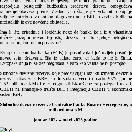
Ovo jednostavno i prelazno rješenje ne remeti planiranu i ustaljenu
raspodjelu postojećih budžetskih sredstava države, omogućava
izmirenje obaveza prema Viaductu, i što je još vrlo bitno kupuje
vrijeme potrebno za potpuni dogovor unutar BiH u vezi svih dilema
proisteklih iz ove novčane obligacije.
Ima li išta prirodnije i logičnije nego da banka koja je u vlasništvu
države pozajmi novac toj istoj državi, ili to djeluje nelogično,
neprirodno, čudno i neposlovno?
Evropska centralna banka (ECB) je posuđivala i još uvijek posuđuje
novac svim državama čija je valuta euro, jer kada to ne bi činila,
Evropska unija bi se dezintegrisala, a euro kao valuta ne bi postojao.
Slobodne devizne rezerve, koje predstavljaju razliku između deviznih
rezervi i obaveza CBBH, su do sada najveće (u martu 2025. godine
1,52 milijarde KM) i one mogu biti iskorištene za postepeni ulazak
CBBH na finansijsko tržište BiH i integraciju CBBH u ekonomski
sistem BiH.
Slobodne devizne rezerve Centralne banke Bosne i Hercegovine, u
milijardama KM
januar 2022 – mart 2025.godine