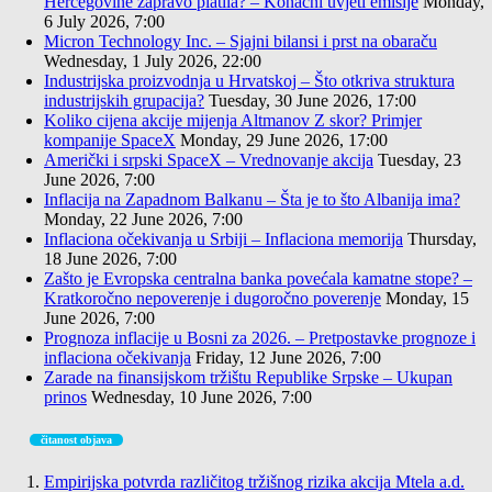
Hercegovine zapravo platila? – Konačni uvjeti emisije
Monday,
6 July 2026, 7:00
Micron Technology Inc. – Sjajni bilansi i prst na obaraču
Wednesday, 1 July 2026, 22:00
Industrijska proizvodnja u Hrvatskoj – Što otkriva struktura
industrijskih grupacija?
Tuesday, 30 June 2026, 17:00
Koliko cijena akcije mijenja Altmanov Z skor? Primjer
kompanije SpaceX
Monday, 29 June 2026, 17:00
Američki i srpski SpaceX – Vrednovanje akcija
Tuesday, 23
June 2026, 7:00
Inflacija na Zapadnom Balkanu – Šta je to što Albanija ima?
Monday, 22 June 2026, 7:00
Inflaciona očekivanja u Srbiji – Inflaciona memorija
Thursday,
18 June 2026, 7:00
Zašto je Evropska centralna banka povećala kamatne stope? –
Kratkoročno nepoverenje i dugoročno poverenje
Monday, 15
June 2026, 7:00
Prognoza inflacije u Bosni za 2026. – Pretpostavke prognoze i
inflaciona očekivanja
Friday, 12 June 2026, 7:00
Zarade na finansijskom tržištu Republike Srpske – Ukupan
prinos
Wednesday, 10 June 2026, 7:00
čitanost objava
Empirijska potvrda različitog tržišnog rizika akcija Mtela a.d.