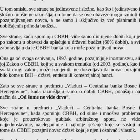
U tom smislu, sve strane su jedinstvene i složne, kao što i jedinstveno i
složno uopšte ne razmišljaju o tome da se ove obaveze mogu izmiriti i
pozajmljivanjem novca, a ne samo i isključivo iz već planiranih i
uobičajenih prihoda budžeta.
Sve strane, kada spominju CBBH, vide samo dio njene dobiti koju je
po zakonu u obavezi da uplaćuje u državni budžet (60% dobiti), a svi
zaboravljaju da je CBBH banka koja može pozajmljivati novac.
Ona ga od svoga osnivanja, 1997. godine, pozajmljuje inostranstvu, ali
joj Zakon o CBBH, koji se u svakom trenutku (od 2003. godine), kao i
svaki drugi zakon, može izmijeniti, ne dozvoljava da novac pozajmi
bilo kome u BiH – državi, entitetu ili komercijalnoj banci.
Zato se sve strane u predmetu „Viaduct – Centralna banka Bosne i
Hercegovine“, kada razmišljaju samo o dobiti CBBH, ponašaju na
način da „
Od šume ne vide drvo
“.
Sve strane u predmetu „Viaduct – Centralna banka Bosne i
Hercegovine“, kada spominju CBBH, od siline i mnoštva problema
koje je prouzrokovao gubitak arbitražnog spora, ne vide
najjednostavnije, najelegantnije i najbolje rješenje koje se sastoji u
tome da CBBH pozajmi novac državi koja je njen i osnivač i vlasnik.