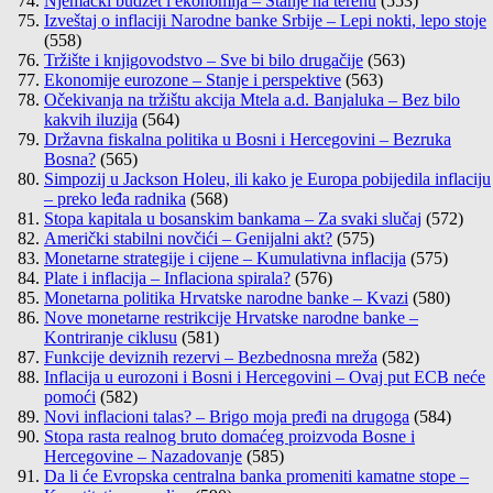
Njemački budžet i ekonomija – Stanje na terenu
(553)
Izveštaj o inflaciji Narodne banke Srbije – Lepi nokti, lepo stoje
(558)
Tržište i knjigovodstvo – Sve bi bilo drugačije
(563)
Ekonomije eurozone – Stanje i perspektive
(563)
Očekivanja na tržištu akcija Mtela a.d. Banjaluka – Bez bilo
kakvih iluzija
(564)
Državna fiskalna politika u Bosni i Hercegovini – Bezruka
Bosna?
(565)
Simpozij u Jackson Holeu, ili kako je Europa pobijedila inflaciju
– preko leđa radnika
(568)
Stopa kapitala u bosanskim bankama – Za svaki slučaj
(572)
Američki stabilni novčići – Genijalni akt?
(575)
Monetarne strategije i cijene – Kumulativna inflacija
(575)
Plate i inflacija – Inflaciona spirala?
(576)
Monetarna politika Hrvatske narodne banke – Kvazi
(580)
Nove monetarne restrikcije Hrvatske narodne banke –
Kontriranje ciklusu
(581)
Funkcije deviznih rezervi – Bezbednosna mreža
(582)
Inflacija u eurozoni i Bosni i Hercegovini – Ovaj put ECB neće
pomoći
(582)
Novi inflacioni talas? – Brigo moja pređi na drugoga
(584)
Stopa rasta realnog bruto domaćeg proizvoda Bosne i
Hercegovine – Nazadovanje
(585)
Da li će Evropska centralna banka promeniti kamatne stope –