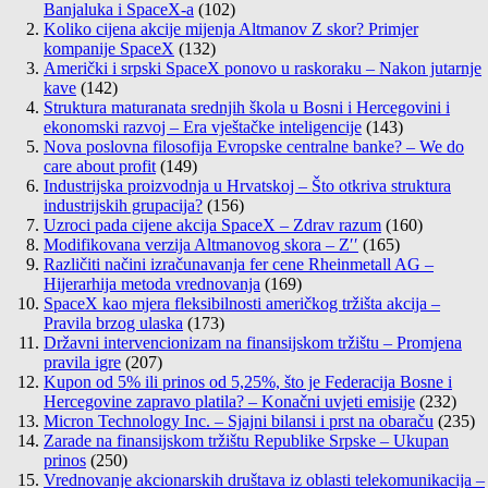
Banjaluka i SpaceX-a
(102)
Koliko cijena akcije mijenja Altmanov Z skor? Primjer
kompanije SpaceX
(132)
Američki i srpski SpaceX ponovo u raskoraku – Nakon jutarnje
kave
(142)
Struktura maturanata srednjih škola u Bosni i Hercegovini i
ekonomski razvoj – Era vještačke inteligencije
(143)
Nova poslovna filosofija Evropske centralne banke? – We do
care about profit
(149)
Industrijska proizvodnja u Hrvatskoj – Što otkriva struktura
industrijskih grupacija?
(156)
Uzroci pada cijene akcija SpaceX – Zdrav razum
(160)
Modifikovana verzija Altmanovog skora – Z′′
(165)
Različiti načini izračunavanja fer cene Rheinmetall AG –
Hijerarhija metoda vrednovanja
(169)
SpaceX kao mjera fleksibilnosti američkog tržišta akcija –
Pravila brzog ulaska
(173)
Državni intervencionizam na finansijskom tržištu – Promjena
pravila igre
(207)
Kupon od 5% ili prinos od 5,25%, što je Federacija Bosne i
Hercegovine zapravo platila? – Konačni uvjeti emisije
(232)
Micron Technology Inc. – Sjajni bilansi i prst na obaraču
(235)
Zarade na finansijskom tržištu Republike Srpske – Ukupan
prinos
(250)
Vrednovanje akcionarskih društava iz oblasti telekomunikacija –