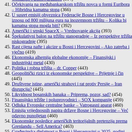
Očekivanja na međubankarskom tržištu novca u formi Euribora
– Hibridna kamatna stopa
(366)
U susret emisiji obveznica Federacije Bosne i Hercegovine u
iznosu od 800 milijuna eura na inozemnom tržištu – Kolika bi
kamatna stopa mogla biti?
(392)
Američki i srpski SpaceX – Vrednovanje akcija
(393)
Špekulativni balon na tržištu stanogradnje – Iz perspektive tržišta
niskogradnje
(395)
Rast cijena nafte i akcize u Bosni i Hercegovini – Ako zatreba i
vječno
(419)
Ekonomska alhemija globalne ekonomije – Finansijski i
industrijski metal
(430)
Politika i robna tržišta – dr. Copper
(443)
Geopolitički rizici iz ekonomske perspektive – Prijetnje i čin
(445)
Društvene istine, američki strahovi i rat protiv Persije – Iran
disrupcija?
(445)
Likvidnost bosanskih banaka – Priprema, pozor, sad?
(454)
Finansijsko tržište i poluprovodnici – SOX kompanije
(459)
Odluka Evropske centralne banke – Vatrogasni aparat
(460)
Emisija vrijednosnih papira države Bosne i Hercegovine – Već
odavno punoljetan
(460)
Ekonomske posledice američkih teritorijalnih pretenzija prema
Grenlandu – Sell America?
(463)
Građevinska djelatnost u Bosni i Hercegovini u 2025. godini –