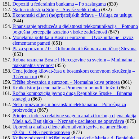
Depoziti u federalnim bankama – Po zaslugama
(830)
Naftna industrija Srbije – Suviše velik i bitan
(832)
Ekonomski ciljevi (ne)prijateljskih država – Usluga za uslugu
(844)
Finansiranje preduzeća u djelatnosti telekomunikacija – Potpuno
pogrešna percepcija izuzetno visoke zaduženosti
(847)
Monetarna politika u Bosni i eurozoni – Uvoz inflacije i izvoz
elementarne pameti
(851)
Plaza sporazum 2.0 – Odbrambeni kišobran američkog Stevana
(853)
Robna razmena Bosne i Hercegovine sa svetom – Minimalna i
maksimalna vrednost
(855)
Cena jednog kilovat-časa u bosanskom cenovnom okruženju –
‘Oćemo i mi
(861)
Tržište obveznica u eurozoni – Normalna kriva prinosa
(861)
Kratka istorija cene nafte – Promene u ponudi i tražnji
(861)
Ročna kompozicija javnog duga Republike Srpske – Binarna
strategija
(863)
Neto proizvodnja u bosanskim elektranama – Potrošnja za
proizvodnju
(867)
Primjena indeksa relativne snage u analizi kretanja cijena akcija
Mtela a.d. Banjaluka – Neznanje oscilatora ne opravdava
(875)
Uporedna analiza cijene alternativnih goriva na američkom
tržištu – CNG neprikosnoven
(877)
Knjigovodstveni i tržišni pogled na akcije Mtela a.d. Banjaluka