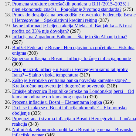
Promena strukture potrošačkih pondera u BiH (2015–2025) i
njen ekonomski značaj – Pogoršanje životnog standarda?
(275)
Prinos do dospijeća na petogodišnje obveznice Federacije Bosne
i Hercegovine – Špekulativni kreditni rejting
(287)
Javne informacije i cijena akcija Mtela a.d. Banjaluka – Ni rast
profita od 33% nije dovoljan?
(297)
Inflacija na Zapadnom Balkanu – Šta je to što Albanija ima?
(297)
Budžet Federacije Bosne i Hercegovine za početnike – Fiskalna
enigma
(300)
Superkor inflacija u Bosni – Inflacija tražnje i inflacija ponude
(309)
Da li je uzrok inflacije u Bosni i Hercegovini samo rat protiv
Irana? – Stalno visoka temperatura
(317)
Zašto je Evropska centralna banka povećala kamatne stope? –
Kratkoročno nepoverenje i dugoročno poverenje
(318)
Emisije obveznica Republike Srpske na Londonskoj berzi – Od
kamatne odbrane do kamatnog napada
(320)
Procena inflacije u Bosni – Elementarna logika
(329)
Da li se i kako se u Bosni inflacija ukorenila? – Ekonomsko
oboljenje
(335)
Prognozirana i stvarna inflacija u Bosni i Hercegovini – Lančana
reakcija
(343)
Naftni šok i ekonomska politika u Bosni koje nema – Bosanski
inflacijski nemar
(346)