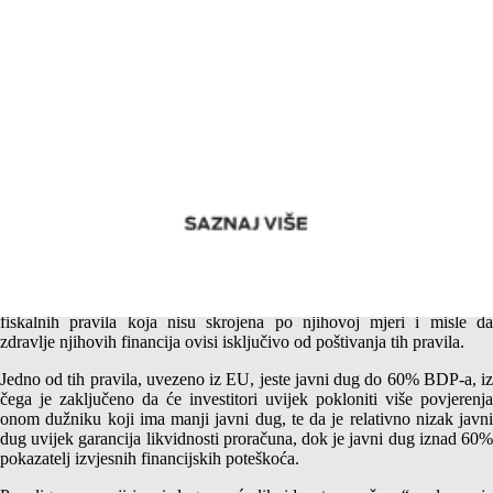
Jedno skriveno ekonomsko upozorenje za Republiku Srpsku –
Stara pravila koja ne važe
Bosanski entiteti godinama upravljaju svojim financijama na osnovi
fiskalnih pravila koja nisu skrojena po njihovoj mjeri i misle da
zdravlje njihovih financija ovisi isključivo od poštivanja tih pravila.
Jedno od tih pravila, uvezeno iz EU, jeste javni dug do 60% BDP-a, iz
čega je zaključeno da će investitori uvijek pokloniti više povjerenja
onom dužniku koji ima manji javni dug, te da je relativno nizak javni
dug uvijek garancija likvidnosti proračuna, dok je javni dug iznad 60%
pokazatelj izvjesnih financijskih poteškoća.