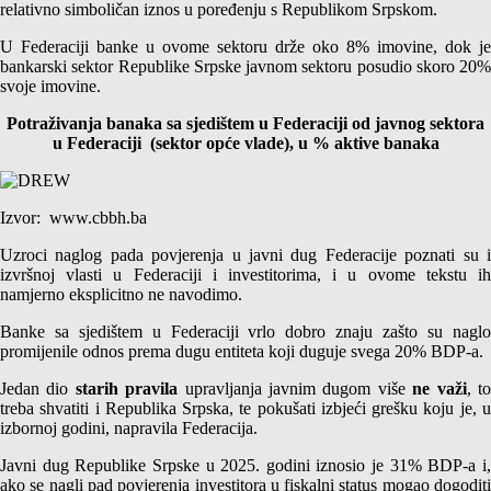
relativno simboličan iznos u poređenju s Republikom Srpskom.
U Federaciji banke u ovome sektoru drže oko 8% imovine, dok je
bankarski sektor Republike Srpske javnom sektoru posudio skoro 20%
svoje imovine.
Potraživanja banaka sa sjedištem u Federaciji od javnog sektora
u Federaciji (sektor opće vlade), u % aktive banaka
Izvor: www.cbbh.ba
Uzroci naglog pada povjerenja u javni dug Federacije poznati su i
izvršnoj vlasti u Federaciji i investitorima, i u ovome tekstu ih
namjerno eksplicitno ne navodimo.
Banke sa sjedištem u Federaciji vrlo dobro znaju zašto su naglo
promijenile odnos prema dugu entiteta koji duguje svega 20% BDP-a.
Jedan dio
starih pravila
upravljanja javnim dugom više
ne važi
, t
treba shvatiti i Republika Srpska, te pokušati izbjeći grešku koju je, u
izbornoj godini, napravila Federacija.
Javni dug Republike Srpske u 2025. godini iznosio je 31% BDP-a i,
ako se nagli pad povjerenja investitora u fiskalni status mogao dogoditi