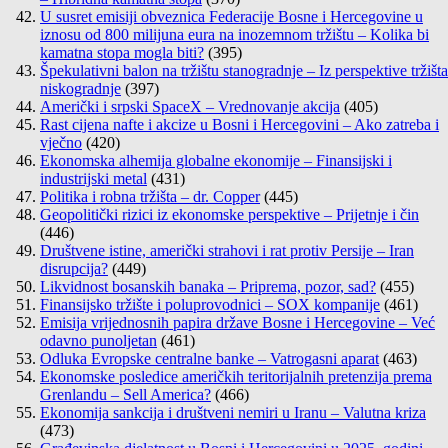
U susret emisiji obveznica Federacije Bosne i Hercegovine u
iznosu od 800 milijuna eura na inozemnom tržištu – Kolika bi
kamatna stopa mogla biti?
(395)
Špekulativni balon na tržištu stanogradnje – Iz perspektive tržišta
niskogradnje
(397)
Američki i srpski SpaceX – Vrednovanje akcija
(405)
Rast cijena nafte i akcize u Bosni i Hercegovini – Ako zatreba i
vječno
(420)
Ekonomska alhemija globalne ekonomije – Finansijski i
industrijski metal
(431)
Politika i robna tržišta – dr. Copper
(445)
Geopolitički rizici iz ekonomske perspektive – Prijetnje i čin
(446)
Društvene istine, američki strahovi i rat protiv Persije – Iran
disrupcija?
(449)
Likvidnost bosanskih banaka – Priprema, pozor, sad?
(455)
Finansijsko tržište i poluprovodnici – SOX kompanije
(461)
Emisija vrijednosnih papira države Bosne i Hercegovine – Već
odavno punoljetan
(461)
Odluka Evropske centralne banke – Vatrogasni aparat
(463)
Ekonomske posledice američkih teritorijalnih pretenzija prema
Grenlandu – Sell America?
(466)
Ekonomija sankcija i društveni nemiri u Iranu – Valutna kriza
(473)