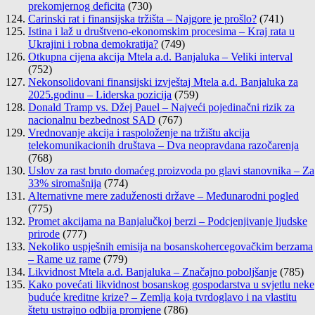
prekomjernog deficita
(730)
Carinski rat i finansijska tržišta – Najgore je prošlo?
(741)
Istina i laž u društveno-ekonomskim procesima – Kraj rata u
Ukrajini i robna demokratija?
(749)
Otkupna cijena akcija Mtela a.d. Banjaluka – Veliki interval
(752)
Nekonsolidovani finansijski izvještaj Mtela a.d. Banjaluka za
2025.godinu – Liderska pozicija
(759)
Donald Tramp vs. Džej Pauel – Najveći pojedinačni rizik za
nacionalnu bezbednost SAD
(767)
Vrednovanje akcija i raspoloženje na tržištu akcija
telekomunikacionih društava – Dva neopravdana razočarenja
(768)
Uslov za rast bruto domaćeg proizvoda po glavi stanovnika – Za
33% siromašnija
(774)
Alternativne mere zaduženosti države – Međunarodni pogled
(775)
Promet akcijama na Banjalučkoj berzi – Podcjenjivanje ljudske
prirode
(777)
Nekoliko uspješnih emisija na bosanskohercegovačkim berzama
– Rame uz rame
(779)
Likvidnost Mtela a.d. Banjaluka – Značajno poboljšanje
(785)
Kako povećati likvidnost bosanskog gospodarstva u svjetlu neke
buduće kreditne krize? – Zemlja koja tvrdoglavo i na vlastitu
štetu ustrajno odbija promjene
(786)