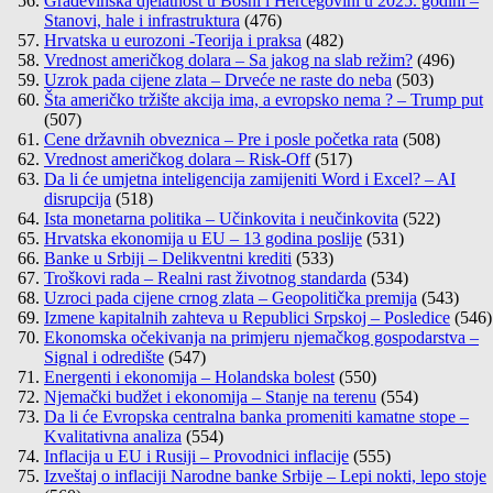
Građevinska djelatnost u Bosni i Hercegovini u 2025. godini –
Stanovi, hale i infrastruktura
(476)
Hrvatska u eurozoni -Teorija i praksa
(482)
Vrednost američkog dolara – Sa jakog na slab režim?
(496)
Uzrok pada cijene zlata – Drveće ne raste do neba
(503)
Šta američko tržište akcija ima, a evropsko nema ? – Trump put
(507)
Cene državnih obveznica – Pre i posle početka rata
(508)
Vrednost američkog dolara – Risk-Off
(517)
Da li će umjetna inteligencija zamijeniti Word i Excel? – AI
disrupcija
(518)
Ista monetarna politika – Učinkovita i neučinkovita
(522)
Hrvatska ekonomija u EU – 13 godina poslije
(531)
Banke u Srbiji – Delikventni krediti
(533)
Troškovi rada – Realni rast životnog standarda
(534)
Uzroci pada cijene crnog zlata – Geopolitička premija
(543)
Izmene kapitalnih zahteva u Republici Srpskoj – Posledice
(546)
Ekonomska očekivanja na primjeru njemačkog gospodarstva –
Signal i odredište
(547)
Energenti i ekonomija – Holandska bolest
(550)
Njemački budžet i ekonomija – Stanje na terenu
(554)
Da li će Evropska centralna banka promeniti kamatne stope –
Kvalitativna analiza
(554)
Inflacija u EU i Rusiji – Provodnici inflacije
(555)
Izveštaj o inflaciji Narodne banke Srbije – Lepi nokti, lepo stoje