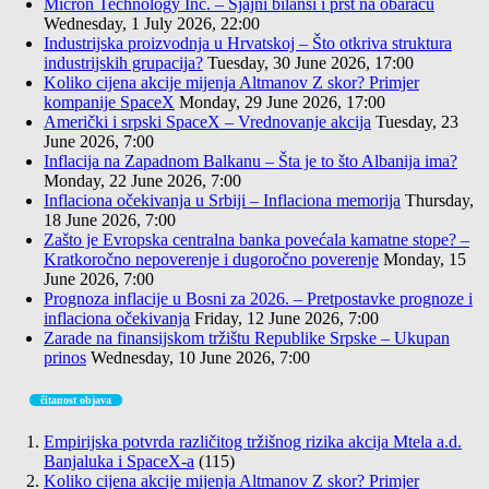
Micron Technology Inc. – Sjajni bilansi i prst na obaraču
Wednesday, 1 July 2026, 22:00
Industrijska proizvodnja u Hrvatskoj – Što otkriva struktura
industrijskih grupacija?
Tuesday, 30 June 2026, 17:00
Koliko cijena akcije mijenja Altmanov Z skor? Primjer
kompanije SpaceX
Monday, 29 June 2026, 17:00
Američki i srpski SpaceX – Vrednovanje akcija
Tuesday, 23
June 2026, 7:00
Inflacija na Zapadnom Balkanu – Šta je to što Albanija ima?
Monday, 22 June 2026, 7:00
Inflaciona očekivanja u Srbiji – Inflaciona memorija
Thursday,
18 June 2026, 7:00
Zašto je Evropska centralna banka povećala kamatne stope? –
Kratkoročno nepoverenje i dugoročno poverenje
Monday, 15
June 2026, 7:00
Prognoza inflacije u Bosni za 2026. – Pretpostavke prognoze i
inflaciona očekivanja
Friday, 12 June 2026, 7:00
Zarade na finansijskom tržištu Republike Srpske – Ukupan
prinos
Wednesday, 10 June 2026, 7:00
čitanost objava
Empirijska potvrda različitog tržišnog rizika akcija Mtela a.d.
Banjaluka i SpaceX-a
(115)
Koliko cijena akcije mijenja Altmanov Z skor? Primjer