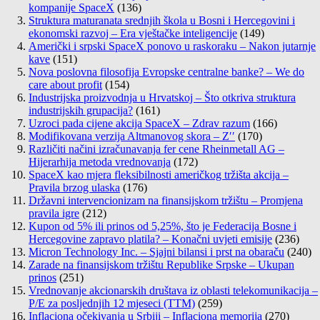
kompanije SpaceX
(136)
Struktura maturanata srednjih škola u Bosni i Hercegovini i
ekonomski razvoj – Era vještačke inteligencije
(149)
Američki i srpski SpaceX ponovo u raskoraku – Nakon jutarnje
kave
(151)
Nova poslovna filosofija Evropske centralne banke? – We do
care about profit
(154)
Industrijska proizvodnja u Hrvatskoj – Što otkriva struktura
industrijskih grupacija?
(161)
Uzroci pada cijene akcija SpaceX – Zdrav razum
(166)
Modifikovana verzija Altmanovog skora – Z′′
(170)
Različiti načini izračunavanja fer cene Rheinmetall AG –
Hijerarhija metoda vrednovanja
(172)
SpaceX kao mjera fleksibilnosti američkog tržišta akcija –
Pravila brzog ulaska
(176)
Državni intervencionizam na finansijskom tržištu – Promjena
pravila igre
(212)
Kupon od 5% ili prinos od 5,25%, što je Federacija Bosne i
Hercegovine zapravo platila? – Konačni uvjeti emisije
(236)
Micron Technology Inc. – Sjajni bilansi i prst na obaraču
(240)
Zarade na finansijskom tržištu Republike Srpske – Ukupan
prinos
(251)
Vrednovanje akcionarskih društava iz oblasti telekomunikacija –
P/E za posljednjih 12 mjeseci (TTM)
(259)
Inflaciona očekivanja u Srbiji – Inflaciona memorija
(270)