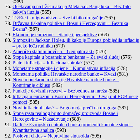
(560)
Očekivanja na tržištu akcija Mtela a.d. Banjaluka – Bez bilo
kakvih iluzija
(565)
Tržište i knjigovodstvo – Sve bi bilo drugačije
(567)
Državna fiskalna politika u Bosni i Hercegovini – Bezruka
Bosna?
(567)
Ekonomije eurozone – Stanje i perspektive
(569)
Simpozij u Jackson Holeu, ili kako je Europa pobijedila inflaciju
– preko leđa radnika
(573)
Američki stabilni novčići – Genijalni akt?
(576)
Stopa kapitala u bosanskim bankama – Za svaki slučaj
(576)
Plate i inflacija – Inflaciona spirala?
(577)
Monetarne strategije i cijene – Kumulativna inflacija
(578)
Monetarna politika Hrvatske narodne banke – Kvazi
(581)
Nove monetarne restrikcije Hrvatske narodne banke –
Kontriranje ciklusu
(582)
Funkcije deviznih rezervi – Bezbednosna mreža
(585)
Inflacija u eurozoni i Bosni i Hercegovini – Ovaj put ECB neće
pomoći
(585)
Novi inflacioni talas? – Brigo moja pređi na drugoga
(587)
Stopa rasta realnog bruto domaćeg proizvoda Bosne i
Hercegovine – Nazadovanje
(588)
Da li će Evropska centralna banka promeniti kamatne stope –
Kvantitativna analiza
(593)
Poslovni ciklus – Nepravilna sinusoida
(595)