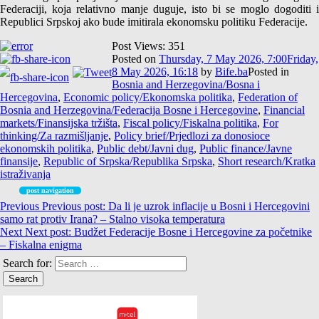
Federaciji, koja relativno manje duguje, isto bi se moglo dogoditi i
Republici Srpskoj ako bude imitirala ekonomsku politiku Federacije.
Post Views:
351
Posted on
Thursday, 7 May 2026, 7:00
Friday,
8 May 2026, 16:18
by
Bife.ba
Posted in
Bosnia and Herzegovina/Bosna i
Hercegovina
,
Economic policy/Ekonomska politika
,
Federation of
Bosnia and Herzegovina/Federacija Bosne i Hercegovine
,
Financial
markets/Finansijska tržišta
,
Fiscal policy/Fiskalna politika
,
For
thinking/Za razmišljanje
,
Policy brief/Prjedlozi za donosioce
ekonomskih politika
,
Public debt/Javni dug
,
Public finance/Javne
finansije
,
Republic of Srpska/Republika Srpska
,
Short research/Kratka
istraživanja
post navigation
Previous
Previous post:
Da li je uzrok inflacije u Bosni i Hercegovini
samo rat protiv Irana? – Stalno visoka temperatura
Next
Next post:
Budžet Federacije Bosne i Hercegovine za početnike
– Fiskalna enigma
Search for: