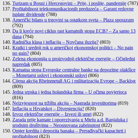
Turizam u Bosni i Hercegovini – Prije, i poslije, pandemije
(787)
Profitabilnost telekomunikacionih preduzeća – Garant redovne
isplate dividende
(788)
Američki bilans u trgovini sa ostatkom sveta – Plaza sporazum
(792)
Da li kreće novi ciklus rast kamatnih stopa ECB? – Za samo 13
dana
(794)
Radnička klasa i inflacija – Novčana iluzija?
(803)
Kratki i srednji rok u američkoj ekonomskoj politici – No pain
no gain?
(804)
Zelena ekonomija u proizvodnji električne energije – Očigledni
napredak
(805)
Kamatna stopa Evropske centralne banke na depozitne olakšice
– Monetarni uslovi i ekonomski uslovi
(806)
Cijena akcija Rheinmetall AG i militarizacija Evrope – Backlog
(809)
Jedna srpska i jedna holandska firma – U očima povjerioca
(816)
Neizvjesnost na tržištu akcija – Nagrada investitorima
(819)
Inflacija u Hrvatskoj – Divergencija?
(820)
Izvoz električne energije – Izvezi ili umri
(822)
Zarada prije kamate i oporezivanja u Mtelu a.d. Banjaluka i
srodnim društvima – Neosnovana zabrinutost
(822)
Omjer kredita i depozita banaka – Prerađivački kapaciteti i
profitabilnost
(823)