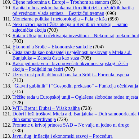
Cijene nekretnina u Europi – Trbuhom za stanom
(691)
Kapital u bosanskim bankama i kreditni rizik dužničkih hartija
od vrednosti vlada entiteta – Bezrizični tretman
(696)
Monetarna politika i meteorologija – Pala je kiša
(698)
Neki uzroci pada tržišta akcija u Republici Srpskoj – Samo
zajednička akcija
(703)
Rata u Ukrajini i očekivanja investitora – Nekom rat, nekom brat
(703)
Ekonomija Srbije – Ekonomske sankcije
(704)
Čista zarada kao pokazatelj uspješnosti poslovanja Mtela a.d.
Banjaluka – Zarada čista kao suza
(705)
Kako jednostavno i brzo povećati likvidnost srpskog tržišta
akcija – Podijeliti na četiri
(707)
Uzroci rast profitabilnosti banaka u Srbiji – Formula uspeha
(713)
“Glavni gubitnik” i “Gospodin prekasno” – Funkcija očekivanja
(715)
Tržište rada u Europskoj uniji – Oglašena slobodna radna mjesta
(728)
WTI, Brent i Dubai – Višak zaliha
(728)
Dobri i loši troškovi Mtela a.d. Banjaluka – Duh samoporicanja i
duh samopotvrđivanja
(729)
Promene u krivoj prinosa SAD – Ne valja ni jedno ni drugo
(730)
Javni dug, inflacija i ekonomski razvoj – Procedura