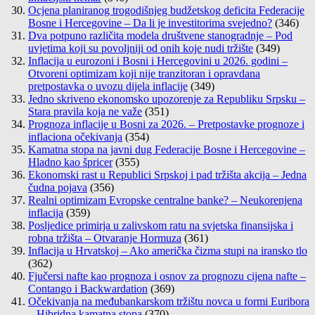
Ocjena planiranog trogodišnjeg budžetskog deficita Federacije
Bosne i Hercegovine – Da li je investitorima svejedno?
(346)
Dva potpuno različita modela društvene stanogradnje – Pod
uvjetima koji su povoljniji od onih koje nudi tržište
(349)
Inflacija u eurozoni i Bosni i Hercegovini u 2026. godini –
Otvoreni optimizam koji nije tranzitoran i opravdana
pretpostavka o uvozu dijela inflacije
(349)
Jedno skriveno ekonomsko upozorenje za Republiku Srpsku –
Stara pravila koja ne važe
(351)
Prognoza inflacije u Bosni za 2026. – Pretpostavke prognoze i
inflaciona očekivanja
(354)
Kamatna stopa na javni dug Federacije Bosne i Hercegovine –
Hladno kao špricer
(355)
Ekonomski rast u Republici Srpskoj i pad tržišta akcija – Jedna
čudna pojava
(356)
Realni optimizam Evropske centralne banke? – Neukorenjena
inflacija
(359)
Posljedice primirja u zalivskom ratu na svjetska finansijska i
robna tržišta – Otvaranje Hormuza
(361)
Inflacija u Hrvatskoj – Ako američka čizma stupi na iransko tlo
(362)
Fjučersi nafte kao prognoza i osnov za prognozu cijena nafte –
Contango i Backwardation
(369)
Očekivanja na međubankarskom tržištu novca u formi Euribora
– Hibridna kamatna stopa
(370)