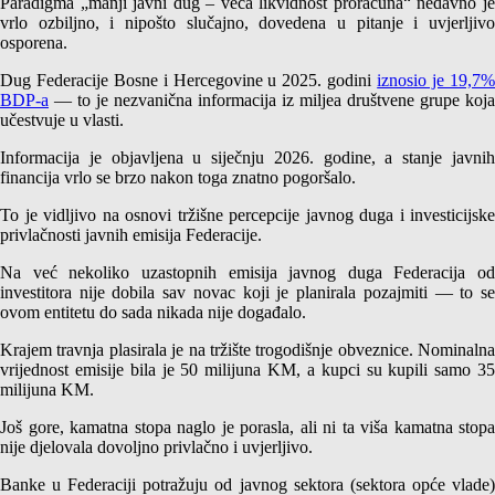
Paradigma „manji javni dug – veća likvidnost proračuna“ nedavno je
vrlo ozbiljno, i nipošto slučajno, dovedena u pitanje i uvjerljivo
osporena.
Dug Federacije Bosne i Hercegovine u 2025. godini
iznosio je 19,7
BDP-a
— to je nezvanična informacija iz miljea društvene grupe koja
učestvuje u vlasti.
Informacija je objavljena u siječnju 2026. godine, a stanje javnih
financija vrlo se brzo nakon toga znatno pogoršalo.
To je vidljivo na osnovi tržišne percepcije javnog duga i investicijske
privlačnosti javnih emisija Federacije.
Na već nekoliko uzastopnih emisija javnog duga Federacija od
investitora nije dobila sav novac koji je planirala pozajmiti — to se
ovom entitetu do sada nikada nije događalo.
Krajem travnja plasirala je na tržište trogodišnje obveznice. Nominalna
vrijednost emisije bila je 50 milijuna KM, a kupci su kupili samo 35
milijuna KM.
Još gore, kamatna stopa naglo je porasla, ali ni ta viša kamatna stopa
nije djelovala dovoljno privlačno i uvjerljivo.
Banke u Federaciji potražuju od javnog sektora (sektora opće vlade)