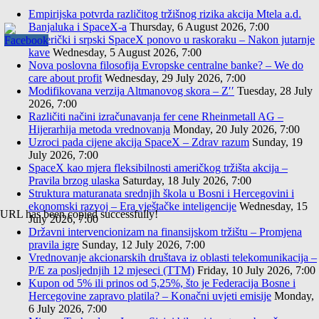
Empirijska potvrda različitog tržišnog rizika akcija Mtela a.d.
Banjaluka i SpaceX-a
Thursday, 6 August 2026, 7:00
Američki i srpski SpaceX ponovo u raskoraku – Nakon jutarnje
kave
Wednesday, 5 August 2026, 7:00
Nova poslovna filosofija Evropske centralne banke? – We do
care about profit
Wednesday, 29 July 2026, 7:00
Modifikovana verzija Altmanovog skora – Z′′
Tuesday, 28 July
2026, 7:00
Različiti načini izračunavanja fer cene Rheinmetall AG –
Hijerarhija metoda vrednovanja
Monday, 20 July 2026, 7:00
Uzroci pada cijene akcija SpaceX – Zdrav razum
Sunday, 19
July 2026, 7:00
SpaceX kao mjera fleksibilnosti američkog tržišta akcija –
Pravila brzog ulaska
Saturday, 18 July 2026, 7:00
Struktura maturanata srednjih škola u Bosni i Hercegovini i
ekonomski razvoj – Era vještačke inteligencije
Wednesday, 15
URL has been copied successfully!
July 2026, 7:00
Državni intervencionizam na finansijskom tržištu – Promjena
pravila igre
Sunday, 12 July 2026, 7:00
Vrednovanje akcionarskih društava iz oblasti telekomunikacija –
P/E za posljednjih 12 mjeseci (TTM)
Friday, 10 July 2026, 7:00
Kupon od 5% ili prinos od 5,25%, što je Federacija Bosne i
Hercegovine zapravo platila? – Konačni uvjeti emisije
Monday,
6 July 2026, 7:00