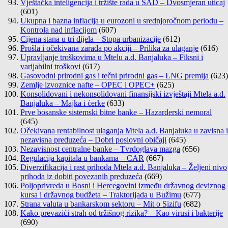
Vještačka inteligencija i tržište rada u SAD – Dvosmjeran uticaj
(601)
Ukupna i bazna inflacija u eurozoni u srednjoročnom periodu –
Kontrola nad inflacijom
(607)
Cijena stana u tri dijela – Stopa urbanizacije
(612)
Prošla i očekivana zarada po akciji – Prilika za ulaganje
(616)
Upravljanje troškovima u Mtelu a.d. Banjaluka – Fiksni i
varijabilni troškovi
(617)
Gasovodni prirodni gas i tečni prirodni gas – LNG premija
(623)
Zemlje izvoznice nafte – OPEC i OPEC+
(625)
Konsolidovani i nekonsolidovani finansijski izvještaji Mtela a.d.
Banjaluka – Majka i ćerke
(633)
Prve bosanske sistemski bitne banke – Hazarderski nemoral
(645)
Očekivana rentabilnost ulaganja Mtela a.d. Banjaluka u zavisna i
nezavisna preduzeća – Dobri poslovni običaji
(645)
Nezavisnost centralne banke – Tvrdoglava mazga
(656)
Regulacija kapitala u bankama – CAR
(667)
Diverzifikacija i rast prihoda Mtela a.d. Banjaluka – Željeni nivo
prihoda iz dobiti povezanih preduzeća
(669)
Poljoprivreda u Bosni i Hercegovini između državnog deviznog
kursa i državnog budžeta – Traktorijada u Bužimu
(677)
Strana valuta u bankarskom sektoru – Mit o Sizifu
(682)
Kako prevazići strah od tržišnog rizika? – Kao virusi i bakterije
(690)